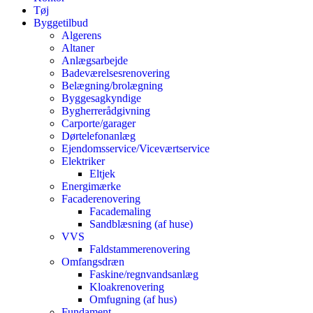
Tøj
Byggetilbud
Algerens
Altaner
Anlægsarbejde
Badeværelsesrenovering
Belægning/brolægning
Byggesagkyndige
Bygherrerådgivning
Carporte/garager
Dørtelefonanlæg
Ejendomsservice/Viceværtservice
Elektriker
Eltjek
Energimærke
Facaderenovering
Facademaling
Sandblæsning (af huse)
VVS
Faldstammerenovering
Omfangsdræn
Faskine/regnvandsanlæg
Kloakrenovering
Omfugning (af hus)
Fundament