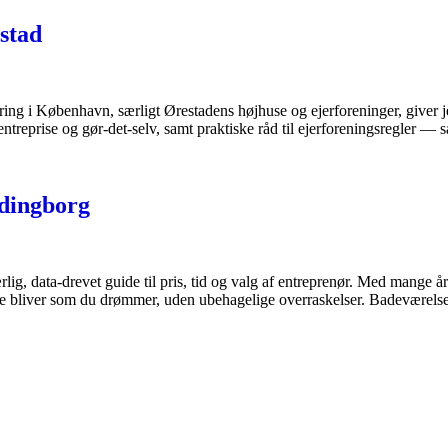
stad
ng i København, særligt Ørestadens højhuse og ejerforeninger, giver je
agentreprise og gør-det-selv, samt praktiske råd til ejerforeningsregler
rdingborg
ig, data-drevet guide til pris, tid og valg af entreprenør. Med mange års
relse bliver som du drømmer, uden ubehagelige overraskelser. Badevære