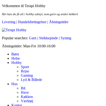
Skip
Velkommen til Terapi Hobby
to
the
Her kan du få alt i hobby udstyr, som garn og andet lækkert
content
Levering
|
Handelsbetingelser
|
Åbningstider
Terapi Hobby
Popular searches:
Garn
|
Strikkepinde
|
Syning
Åbningstider: Man-Fre 10:00-16:00
Børn
Helse
Hobby
Sport
Rejse
Gaming
Lyd & Billede
Hus
Bil
Have
Køkken
Værktøj
Kontor