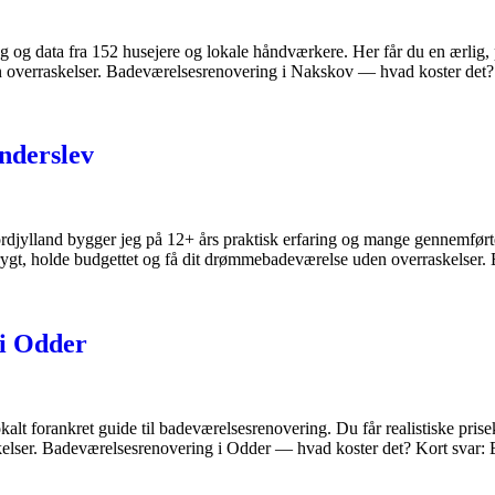
 og data fra 152 husejere og lokale håndværkere. Her får du en ærlig, pr
 uden overraskelser. Badeværelsesrenovering i Nakskov — hvad koster d
nderslev
ylland bygger jeg på 12+ års praktisk erfaring og mange gennemførte pro
e trygt, holde budgettet og få dit drømmebadeværelse uden overraskelse
 i Odder
kalt forankret guide til badeværelsesrenovering. Du får realistiske pris
rraskelser. Badeværelsesrenovering i Odder — hvad koster det? Kort sva