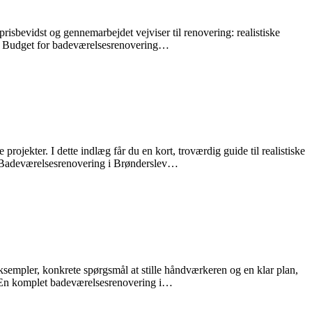
isbevidst og gennemarbejdet vejviser til renovering: realistiske
et? Budget for badeværelsesrenovering…
jekter. I dette indlæg får du en kort, troværdig guide til realistiske
r. Badeværelsesrenovering i Brønderslev…
eksempler, konkrete spørgsmål at stille håndværkeren og en klar plan,
r: En komplet badeværelsesrenovering i…