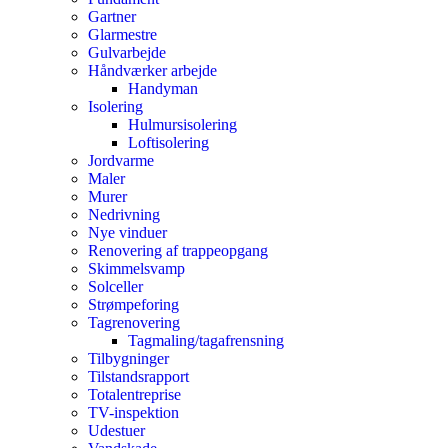
Gartner
Glarmestre
Gulvarbejde
Håndværker arbejde
Handyman
Isolering
Hulmursisolering
Loftisolering
Jordvarme
Maler
Murer
Nedrivning
Nye vinduer
Renovering af trappeopgang
Skimmelsvamp
Solceller
Strømpeforing
Tagrenovering
Tagmaling/tagafrensning
Tilbygninger
Tilstandsrapport
Totalentreprise
TV-inspektion
Udestuer