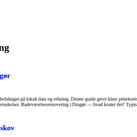
ng
agør
falinger på lokalt data og erfaring. Denne guide giver klare priseksempl
verraskelser. Badeværelsesrenovering i Dragør — hvad koster det? Typ
kskov