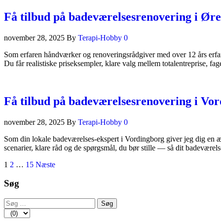
Få tilbud på badeværelsesrenovering i Øre
november 28, 2025
By
Terapi-Hobby
0
Som erfaren håndværker og renoveringsrådgiver med over 12 års erfari
Du får realistiske priseksempler, klare valg mellem totalentreprise, f
Få tilbud på badeværelsesrenovering i Vo
november 28, 2025
By
Terapi-Hobby
0
Som din lokale badeværelses-ekspert i Vordingborg giver jeg dig en ærl
scenarier, klare råd og de spørgsmål, du bør stille — så dit badevæ
Indlægsinddeling
1
2
…
15
Næste
Søg
Søg
efter: