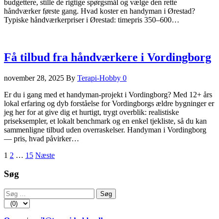
budgettere, stille de rigtige spørgsmål og vælge den rette
håndværker første gang. Hvad koster en handyman i Ørestad?
Typiske håndværkerpriser i Ørestad: timepris 350–600…
Få tilbud fra håndværkere i Vordingborg
november 28, 2025
By
Terapi-Hobby
0
Er du i gang med et handyman-projekt i Vordingborg? Med 12+ års
lokal erfaring og dyb forståelse for Vordingborgs ældre bygninger er
jeg her for at give dig et hurtigt, trygt overblik: realistiske
priseksempler, et lokalt benchmark og en enkel tjekliste, så du kan
sammenligne tilbud uden overraskelser. Handyman i Vordingborg
— pris, hvad påvirker…
Indlægsinddeling
1
2
…
15
Næste
Søg
Søg
efter: