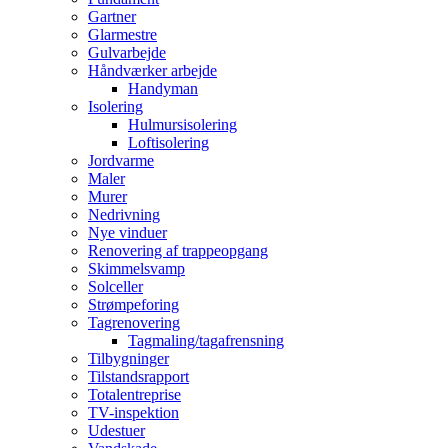
Gartner
Glarmestre
Gulvarbejde
Håndværker arbejde
Handyman
Isolering
Hulmursisolering
Loftisolering
Jordvarme
Maler
Murer
Nedrivning
Nye vinduer
Renovering af trappeopgang
Skimmelsvamp
Solceller
Strømpeforing
Tagrenovering
Tagmaling/tagafrensning
Tilbygninger
Tilstandsrapport
Totalentreprise
TV-inspektion
Udestuer