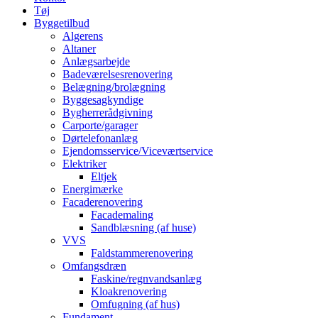
Tøj
Byggetilbud
Algerens
Altaner
Anlægsarbejde
Badeværelsesrenovering
Belægning/brolægning
Byggesagkyndige
Bygherrerådgivning
Carporte/garager
Dørtelefonanlæg
Ejendomsservice/Viceværtservice
Elektriker
Eltjek
Energimærke
Facaderenovering
Facademaling
Sandblæsning (af huse)
VVS
Faldstammerenovering
Omfangsdræn
Faskine/regnvandsanlæg
Kloakrenovering
Omfugning (af hus)
Fundament