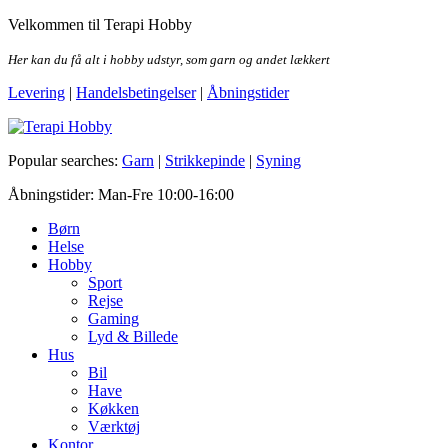
Skip
Velkommen til Terapi Hobby
to
the
Her kan du få alt i hobby udstyr, som garn og andet lækkert
content
Levering
|
Handelsbetingelser
|
Åbningstider
Terapi Hobby
Popular searches:
Garn
|
Strikkepinde
|
Syning
Åbningstider: Man-Fre 10:00-16:00
Børn
Helse
Hobby
Sport
Rejse
Gaming
Lyd & Billede
Hus
Bil
Have
Køkken
Værktøj
Kontor