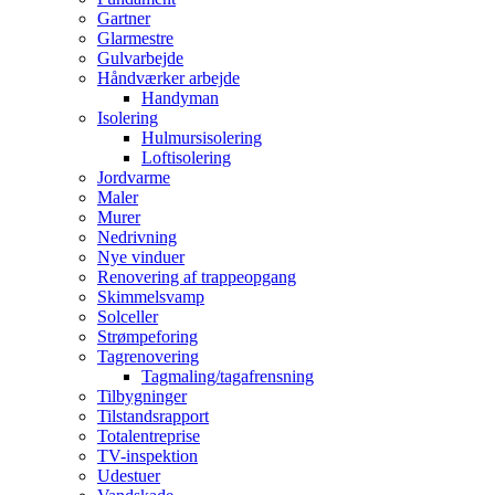
Gartner
Glarmestre
Gulvarbejde
Håndværker arbejde
Handyman
Isolering
Hulmursisolering
Loftisolering
Jordvarme
Maler
Murer
Nedrivning
Nye vinduer
Renovering af trappeopgang
Skimmelsvamp
Solceller
Strømpeforing
Tagrenovering
Tagmaling/tagafrensning
Tilbygninger
Tilstandsrapport
Totalentreprise
TV-inspektion
Udestuer