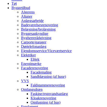
Tøj
Byggetilbud
Algerens
Altaner
Anlægsarbejde
Badeværelsesrenovering
Belægning/brolægning
Byggesagkyndige
Bygherrerådgivning
Carporte/garager
Dørtelefonanlæg
Ejendomsservice/Viceværtservice
Elektriker
Eltjek
Energimærke
Facaderenovering
Facademaling
Sandblæsning (af huse)
VVS
Faldstammerenovering
Omfangsdræn
Faskine/regnvandsanlæg
Kloakrenovering
Omfugning (af hus)
Fundament