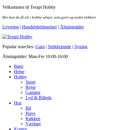
Skip
Velkommen til Terapi Hobby
to
the
Her kan du få alt i hobby udstyr, som garn og andet lækkert
content
Levering
|
Handelsbetingelser
|
Åbningstider
Terapi Hobby
Popular searches:
Garn
|
Strikkepinde
|
Syning
Åbningstider: Man-Fre 10:00-16:00
Børn
Helse
Hobby
Sport
Rejse
Gaming
Lyd & Billede
Hus
Bil
Have
Køkken
Værktøj
Kontor