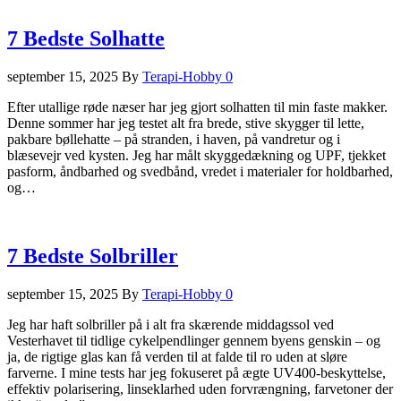
7 Bedste Solhatte
september 15, 2025
By
Terapi-Hobby
0
Efter utallige røde næser har jeg gjort solhatten til min faste makker.
Denne sommer har jeg testet alt fra brede, stive skygger til lette,
pakbare bøllehatte – på stranden, i haven, på vandretur og i
blæsevejr ved kysten. Jeg har målt skyggedækning og UPF, tjekket
pasform, åndbarhed og svedbånd, vredet i materialer for holdbarhed,
og…
7 Bedste Solbriller
september 15, 2025
By
Terapi-Hobby
0
Jeg har haft solbriller på i alt fra skærende middagssol ved
Vesterhavet til tidlige cykelpendlinger gennem byens genskin – og
ja, de rigtige glas kan få verden til at falde til ro uden at sløre
farverne. I mine tests har jeg fokuseret på ægte UV400-beskyttelse,
effektiv polarisering, linseklarhed uden forvrængning, farvetoner der