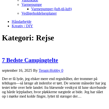
Vandskade
Varmepumpe
Varmepumper (luft-til-luft)
Vedligeholdelsesplaner
Håndarbejde
Kreativ / DIY
Kategori:
Rejse
7 Bedste Campingtelte
september 16, 2025
By
Terapi-Hobby
0
Der er få lyde, jeg elsker mere end regndråber, der trommer på
teltdugen—så længe alt indenfor er tørt. De seneste måneder har jeg
testet telte over hele landet: fra blæsende vestkyst til lune skovbunde
og hårde lejrpladser, hvor pløkkerne nægtede at bide. Jeg har slået
op i mørke med kolde fingre, lyttet til stænger der…