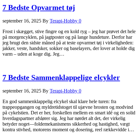
7 Bedste Opvarmet tøj
september 16, 2025
By
Terapi-Hobby
0
Frost i skægget, stive fingre og en kold ryg – jeg har prøvet det hele
på morgencyklen, på jagtposter og på lange hundeture. Derfor har
jeg brugt den sidste måned på at teste opvarmet tøj i virkeligheden:
jakker, veste, handsker, sokker og baselayers, der lover at holde dig
varm – uden at koge dig. Jeg…
7 Bedste Sammenklappelige elcykler
september 16, 2025
By
Terapi-Hobby
0
En god sammenklappelig elcykel skal klare hele turen: fra
trappeopgangen og myldretidstoget til ujævne brosten og modvind
på cykelstien. Det er her, forskellen mellem en smart idé og en solid
hverdagspartner afslører sig. Jeg har nørdet alt det, der virkelig
betyder noget—foldemekanismens sikkerhed og hastighed, vægt
kontra stivhed, motorens moment og dosering, reel rækkevidde i…