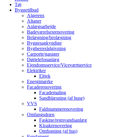
Tøj
Byggetilbud
Algerens
Altaner
Anlægsarbejde
Badeværelsesrenovering
Belægning/brolægning
Byggesagkyndige
Bygherrerådgivning
Carporte/garager
Dørtelefonanlæg
Ejendomsservice/Viceværtservice
Elektriker
Eltjek
Energimærke
Facaderenovering
Facademaling
Sandblæsning (af huse)
VVS
Faldstammerenovering
Omfangsdræn
Faskine/regnvandsanlæg
Kloakrenovering
Omfugning (af hus)
Fundament