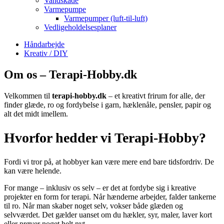
Vandskade
Varmepumpe
Varmepumper (luft-til-luft)
Vedligeholdelsesplaner
Håndarbejde
Kreativ / DIY
Om os – Terapi-Hobby.dk
Velkommen til
terapi-hobby.dk
– et kreativt frirum for alle, der
finder glæde, ro og fordybelse i garn, hæklenåle, pensler, papir og
alt det midt imellem.
Hvorfor hedder vi Terapi-Hobby?
Fordi vi tror på, at hobbyer kan være mere end bare tidsfordriv. De
kan være helende.
For mange – inklusiv os selv – er det at fordybe sig i kreative
projekter en form for terapi. Når hænderne arbejder, falder tankerne
til ro. Når man skaber noget selv, vokser både glæden og
selvværdet. Det gælder uanset om du hækler, syr, maler, laver kort
eller prøver noget helt nyt.