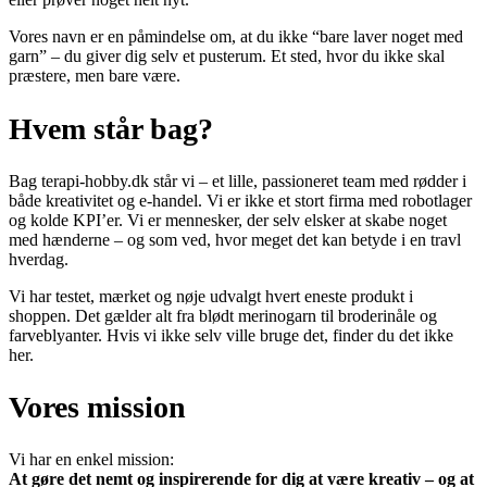
Vores navn er en påmindelse om, at du ikke “bare laver noget med
garn” – du giver dig selv et pusterum. Et sted, hvor du ikke skal
præstere, men bare være.
Hvem står bag?
Bag terapi-hobby.dk står vi – et lille, passioneret team med rødder i
både kreativitet og e-handel. Vi er ikke et stort firma med robotlager
og kolde KPI’er. Vi er mennesker, der selv elsker at skabe noget
med hænderne – og som ved, hvor meget det kan betyde i en travl
hverdag.
Vi har testet, mærket og nøje udvalgt hvert eneste produkt i
shoppen. Det gælder alt fra blødt merinogarn til broderinåle og
farveblyanter. Hvis vi ikke selv ville bruge det, finder du det ikke
her.
Vores mission
Vi har en enkel mission:
At gøre det nemt og inspirerende for dig at være kreativ – og at