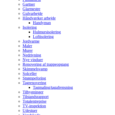
Gartner
Glarmestre
Gulvarbejde
Håndværker arbejde
Handyman
Isolering
Hulmursisolering
Loftisolering
Jordvarme
Maler
Murer
Nedrivning
Nye vinduer
Renovering af trappeopgang
Skimmelsvamp
Solceller
Strømpeforing
Tagrenovering
Tagmaling/tagafrensning
Tilbygninger
Tilstandsrapport
Totalentreprise
TV-inspektion
Udestuer