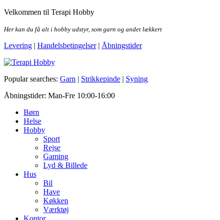
Skip
Velkommen til Terapi Hobby
to
the
Her kan du få alt i hobby udstyr, som garn og andet lækkert
content
Levering
|
Handelsbetingelser
|
Åbningstider
Terapi Hobby
Popular searches:
Garn
|
Strikkepinde
|
Syning
Åbningstider: Man-Fre 10:00-16:00
Børn
Helse
Hobby
Sport
Rejse
Gaming
Lyd & Billede
Hus
Bil
Have
Køkken
Værktøj
Kontor