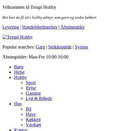
Skip
Velkommen til Terapi Hobby
to
the
Her kan du få alt i hobby udstyr, som garn og andet lækkert
content
Levering
|
Handelsbetingelser
|
Åbningstider
Terapi Hobby
Popular searches:
Garn
|
Strikkepinde
|
Syning
Åbningstider: Man-Fre 10:00-16:00
Børn
Helse
Hobby
Sport
Rejse
Gaming
Lyd & Billede
Hus
Bil
Have
Køkken
Værktøj
Kontor