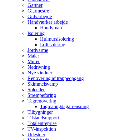
Gartner
Glarmestre
Gulvarbejde
Håndværker arbejde
Handyman
Isolering
Hulmursisolering
Loftisolering
Jordvarme
Maler
Murer
Nedrivning
Nye vinduer
Renovering af trappeopgang
Skimmelsvamp
Solceller
Strømpeforing
Tagrenovering
Tagmaling/tagafrensning
Tilbygninger
Tilstandsrapport
Totalentreprise
TV-inspektion
Udestuer