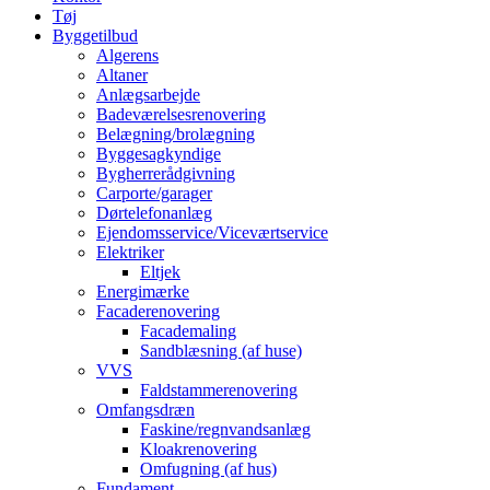
Tøj
Byggetilbud
Algerens
Altaner
Anlægsarbejde
Badeværelsesrenovering
Belægning/brolægning
Byggesagkyndige
Bygherrerådgivning
Carporte/garager
Dørtelefonanlæg
Ejendomsservice/Viceværtservice
Elektriker
Eltjek
Energimærke
Facaderenovering
Facademaling
Sandblæsning (af huse)
VVS
Faldstammerenovering
Omfangsdræn
Faskine/regnvandsanlæg
Kloakrenovering
Omfugning (af hus)
Fundament