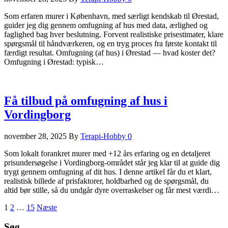
Som erfaren murer i København, med særligt kendskab til Ørestad,
guider jeg dig gennem omfugning af hus med data, ærlighed og
faglighed bag hver beslutning. Forvent realistiske prisestimater, klare
spørgsmål til håndværkeren, og en tryg proces fra første kontakt til
færdigt resultat. Omfugning (af hus) i Ørestad — hvad koster det?
Omfugning i Ørestad: typisk…
Få tilbud på omfugning af hus i
Vordingborg
november 28, 2025
By
Terapi-Hobby
0
Som lokalt forankret murer med +12 års erfaring og en detaljeret
prisundersøgelse i Vordingborg-området står jeg klar til at guide dig
trygt gennem omfugning af dit hus. I denne artikel får du et klart,
realistisk billede af prisfaktorer, holdbarhed og de spørgsmål, du
altid bør stille, så du undgår dyre overraskelser og får mest værdi…
Indlægsinddeling
1
2
…
15
Næste
Søg