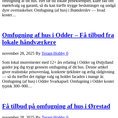
omfugning af dit hus. Her får du lokale priseksempler, klare råd om
mørtelvalg og garanti, så du kan træffe trygge beslutninger og undgå
dyre overraskelser. Omfugning (af hus) i Brønderslev — hvad
koster…
Omfugning af hus i Odder – Få tilbud fra
lokale håndværkere
november 28, 2025
By
Terapi-Hobby
0
Som lokal murermester med 12+ års erfaring i Odder og Østjylland
guider jeg dig trygt gennem omfugning af dit hus. Denne artikel
giver realistiske prisoverslag, konkrete tjeklister og ærlig rådgivning
— så du træffer det rigtige valg og holder facaden i mange år.
Omfugning (af hus) i Odder Svarkapsel: Omfugning i Odder koster
typisk 300–900…
Få tilbud på omfugning af hus i Ørestad
november 28, 2025
By
Terapi-Hobby
0