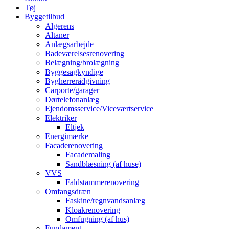
Tøj
Byggetilbud
Algerens
Altaner
Anlægsarbejde
Badeværelsesrenovering
Belægning/brolægning
Byggesagkyndige
Bygherrerådgivning
Carporte/garager
Dørtelefonanlæg
Ejendomsservice/Viceværtservice
Elektriker
Eltjek
Energimærke
Facaderenovering
Facademaling
Sandblæsning (af huse)
VVS
Faldstammerenovering
Omfangsdræn
Faskine/regnvandsanlæg
Kloakrenovering
Omfugning (af hus)
Fundament