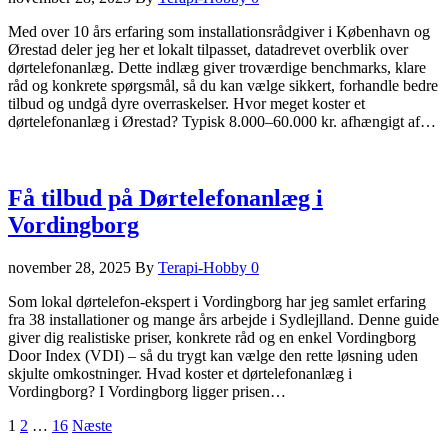
Med over 10 års erfaring som installationsrådgiver i København og
Ørestad deler jeg her et lokalt tilpasset, datadrevet overblik over
dørtelefonanlæg. Dette indlæg giver troværdige benchmarks, klare
råd og konkrete spørgsmål, så du kan vælge sikkert, forhandle bedre
tilbud og undgå dyre overraskelser. Hvor meget koster et
dørtelefonanlæg i Ørestad? Typisk 8.000–60.000 kr. afhængigt af…
Få tilbud på Dørtelefonanlæg i
Vordingborg
november 28, 2025
By
Terapi-Hobby
0
Som lokal dørtelefon-ekspert i Vordingborg har jeg samlet erfaring
fra 38 installationer og mange års arbejde i Sydlejlland. Denne guide
giver dig realistiske priser, konkrete råd og en enkel Vordingborg
Door Index (VDI) – så du trygt kan vælge den rette løsning uden
skjulte omkostninger. Hvad koster et dørtelefonanlæg i
Vordingborg? I Vordingborg ligger prisen…
Indlægsinddeling
1
2
…
16
Næste