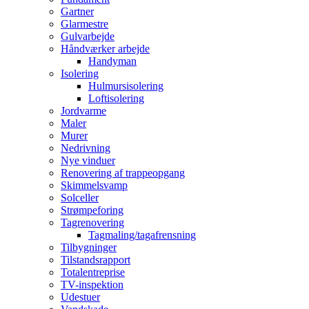
Gartner
Glarmestre
Gulvarbejde
Håndværker arbejde
Handyman
Isolering
Hulmursisolering
Loftisolering
Jordvarme
Maler
Murer
Nedrivning
Nye vinduer
Renovering af trappeopgang
Skimmelsvamp
Solceller
Strømpeforing
Tagrenovering
Tagmaling/tagafrensning
Tilbygninger
Tilstandsrapport
Totalentreprise
TV-inspektion
Udestuer