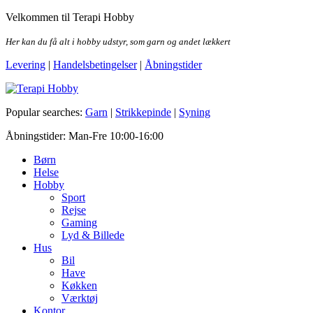
Skip
Velkommen til Terapi Hobby
to
the
Her kan du få alt i hobby udstyr, som garn og andet lækkert
content
Levering
|
Handelsbetingelser
|
Åbningstider
Terapi Hobby
Popular searches:
Garn
|
Strikkepinde
|
Syning
Åbningstider: Man-Fre 10:00-16:00
Børn
Helse
Hobby
Sport
Rejse
Gaming
Lyd & Billede
Hus
Bil
Have
Køkken
Værktøj
Kontor