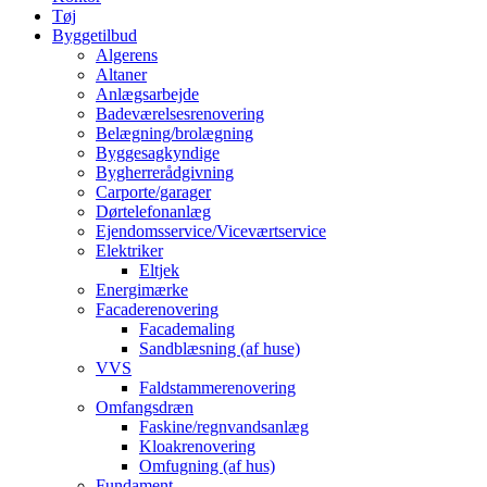
Tøj
Byggetilbud
Algerens
Altaner
Anlægsarbejde
Badeværelsesrenovering
Belægning/brolægning
Byggesagkyndige
Bygherrerådgivning
Carporte/garager
Dørtelefonanlæg
Ejendomsservice/Viceværtservice
Elektriker
Eltjek
Energimærke
Facaderenovering
Facademaling
Sandblæsning (af huse)
VVS
Faldstammerenovering
Omfangsdræn
Faskine/regnvandsanlæg
Kloakrenovering
Omfugning (af hus)
Fundament