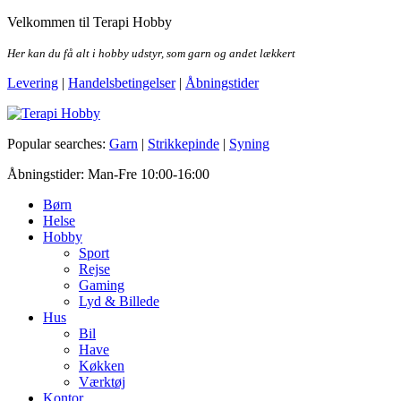
Skip
Velkommen til Terapi Hobby
to
the
Her kan du få alt i hobby udstyr, som garn og andet lækkert
content
Levering
|
Handelsbetingelser
|
Åbningstider
Terapi Hobby
Popular searches:
Garn
|
Strikkepinde
|
Syning
Åbningstider: Man-Fre 10:00-16:00
Børn
Helse
Hobby
Sport
Rejse
Gaming
Lyd & Billede
Hus
Bil
Have
Køkken
Værktøj
Kontor