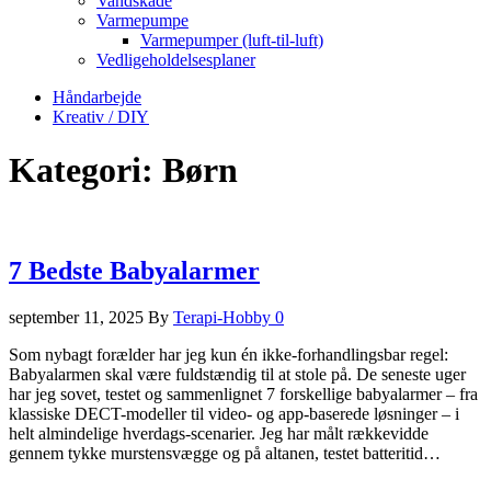
Vandskade
Varmepumpe
Varmepumper (luft-til-luft)
Vedligeholdelsesplaner
Håndarbejde
Kreativ / DIY
Kategori:
Børn
7 Bedste Babyalarmer
september 11, 2025
By
Terapi-Hobby
0
Som nybagt forælder har jeg kun én ikke-forhandlingsbar regel:
Babyalarmen skal være fuldstændig til at stole på. De seneste uger
har jeg sovet, testet og sammenlignet 7 forskellige babyalarmer – fra
klassiske DECT-modeller til video- og app-baserede løsninger – i
helt almindelige hverdags-scenarier. Jeg har målt rækkevidde
gennem tykke murstensvægge og på altanen, testet batteritid…