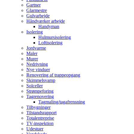
Gartner
Glarmestre
Gulvarbejde
Håndværker arbejde
Handyman
Isolering
Hulmursisolering
Loftisolering
Jordvarme
Maler
Murer
Nedrivning
Nye vinduer
Renovering af trappeopgang
Skimmelsvamp
Solceller
Strømpeforing
Tagrenovering
Tagmaling/tagafrensning
Tilbygninger
Tilstandsrapport
Totalentreprise
TV-inspektion
Udestuer