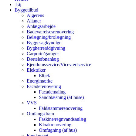
Tøj
Byggetilbud
Algerens
Altaner
Anlægsarbejde
Badeværelsesrenovering
Belægning/brolægning
Byggesagkyndige
Bygherrerådgivning
Carporte/garager
Dørtelefonanlæg
Ejendomsservice/Viceværtservice
Elektriker
Eltjek
Energimærke
Facaderenovering
Facademaling
Sandblæsning (af huse)
VVS
Faldstammerenovering
Omfangsdræn
Faskine/regnvandsanlæg
Kloakrenovering
Omfugning (af hus)
Fundament