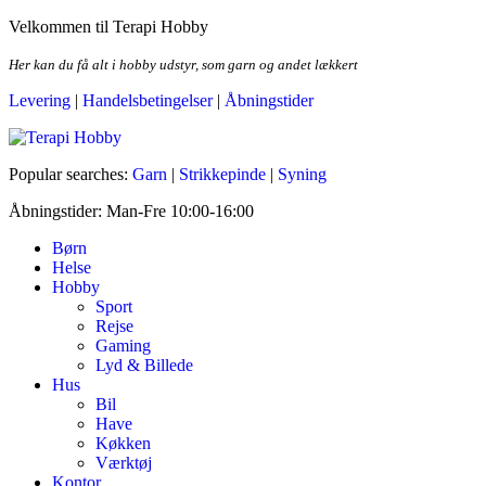
Skip
Velkommen til Terapi Hobby
to
the
Her kan du få alt i hobby udstyr, som garn og andet lækkert
content
Levering
|
Handelsbetingelser
|
Åbningstider
Terapi Hobby
Popular searches:
Garn
|
Strikkepinde
|
Syning
Åbningstider: Man-Fre 10:00-16:00
Børn
Helse
Hobby
Sport
Rejse
Gaming
Lyd & Billede
Hus
Bil
Have
Køkken
Værktøj
Kontor