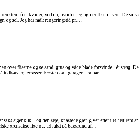
en sten på et kvarter, ved du, hvorfor jeg nørder fliserensere. De sidste 
regn og sol. Jeg har målt rengøringstid pr.…
hen over fliserne og se sand, grus og våde blade forsvinde i ét strøg. De 
 indkørsler, terrasser, brosten og i garager. Jeg har…
rensaks siger klik—og den seje, knastede gren giver efter i et helt rent 
ktriske grensakse lige nu, udvalgt på baggrund af…