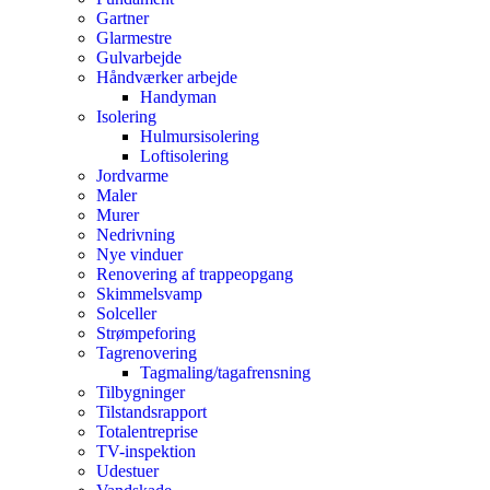
Gartner
Glarmestre
Gulvarbejde
Håndværker arbejde
Handyman
Isolering
Hulmursisolering
Loftisolering
Jordvarme
Maler
Murer
Nedrivning
Nye vinduer
Renovering af trappeopgang
Skimmelsvamp
Solceller
Strømpeforing
Tagrenovering
Tagmaling/tagafrensning
Tilbygninger
Tilstandsrapport
Totalentreprise
TV-inspektion
Udestuer