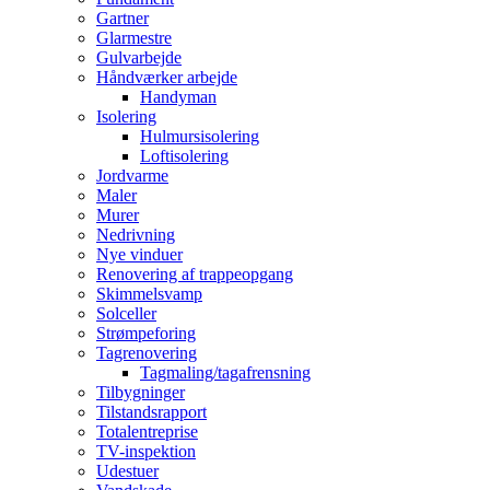
Gartner
Glarmestre
Gulvarbejde
Håndværker arbejde
Handyman
Isolering
Hulmursisolering
Loftisolering
Jordvarme
Maler
Murer
Nedrivning
Nye vinduer
Renovering af trappeopgang
Skimmelsvamp
Solceller
Strømpeforing
Tagrenovering
Tagmaling/tagafrensning
Tilbygninger
Tilstandsrapport
Totalentreprise
TV-inspektion
Udestuer