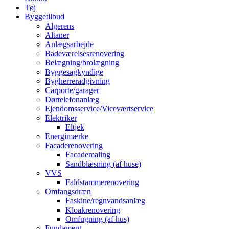
Tøj
Byggetilbud
Algerens
Altaner
Anlægsarbejde
Badeværelsesrenovering
Belægning/brolægning
Byggesagkyndige
Bygherrerådgivning
Carporte/garager
Dørtelefonanlæg
Ejendomsservice/Viceværtservice
Elektriker
Eltjek
Energimærke
Facaderenovering
Facademaling
Sandblæsning (af huse)
VVS
Faldstammerenovering
Omfangsdræn
Faskine/regnvandsanlæg
Kloakrenovering
Omfugning (af hus)
Fundament