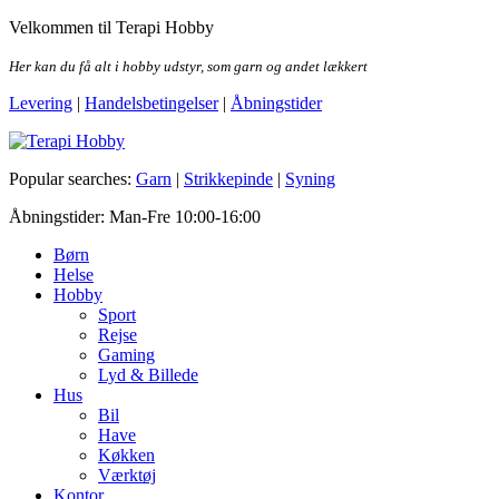
Skip
Velkommen til Terapi Hobby
to
the
Her kan du få alt i hobby udstyr, som garn og andet lækkert
content
Levering
|
Handelsbetingelser
|
Åbningstider
Terapi Hobby
Popular searches:
Garn
|
Strikkepinde
|
Syning
Åbningstider: Man-Fre 10:00-16:00
Børn
Helse
Hobby
Sport
Rejse
Gaming
Lyd & Billede
Hus
Bil
Have
Køkken
Værktøj
Kontor