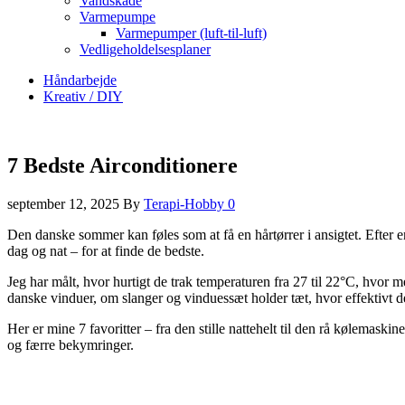
Vandskade
Varmepumpe
Varmepumper (luft-til-luft)
Vedligeholdelsesplaner
Håndarbejde
Kreativ / DIY
7 Bedste Airconditionere
september 12, 2025
By
Terapi-Hobby
0
Den danske sommer kan føles som at få en hårtørrer i ansigtet. Efter e
dag og nat – for at finde de bedste.
Jeg har målt, hvor hurtigt de trak temperaturen fra 27 til 22°C, hvor m
danske vinduer, om slanger og vinduessæt holder tæt, hvor effektivt d
Her er mine 7 favoritter – fra den stille nattehelt til den rå kølemaski
og færre bekymringer.