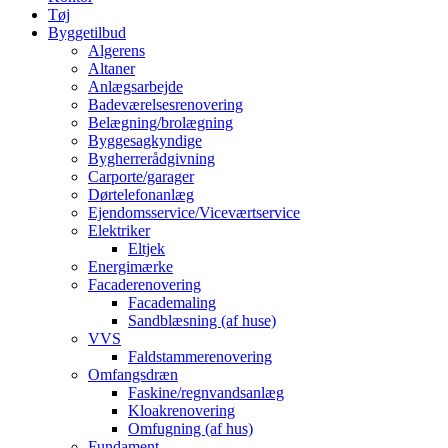
Tøj
Byggetilbud
Algerens
Altaner
Anlægsarbejde
Badeværelsesrenovering
Belægning/brolægning
Byggesagkyndige
Bygherrerådgivning
Carporte/garager
Dørtelefonanlæg
Ejendomsservice/Viceværtservice
Elektriker
Eltjek
Energimærke
Facaderenovering
Facademaling
Sandblæsning (af huse)
VVS
Faldstammerenovering
Omfangsdræn
Faskine/regnvandsanlæg
Kloakrenovering
Omfugning (af hus)
Fundament