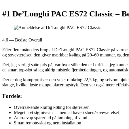
#1 De’Longhi PAC ES72 Classic –
Be
4.6 — Bedste Overall
Efter flere måneders brug af De’Longhi PAC ES72 Classic på varme dan
og soveværelset: den giver mærkbar køling på 20–60 minutter, og den “
Det, jeg særligt satte pris på, var hvor stille den er i drift — jeg kun
en smart top-slot så jeg aldrig mistede fjernbetjeningen, og automatis
Der er dog kompromiser: den vejer omkring 22,5 kg, og selvom hjulene
slange, hvilket løste mange placeringstryk. Den var også mere effekt
Fordele:
Overraskende kraftig køling for størrelsen
Meget lavt støjniveau — nem at have i stuen/soveværelset
Auto-evap sparer tid på tømning af vand
Smart remote-slot og nem installation