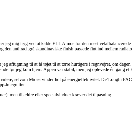
ler jeg mig tryg ved at kalde ELL Atmos for den mest velafbalancerede
og den anthracitgrå skandinaviske finish passede fint ind mellem radia
jeg affugtning til at få tøjet til at tørre hurtigere i regnvejret, om d
e før jeg kom hjem. Appen var stabil, men jeg oplevede én gang et kor
ere, selvom Midea vinder lidt på energieffektivitet. De’Longhi PAC-m
pp-integration.
er), men til ældre eller specialvinduer kræver det tilpasning.