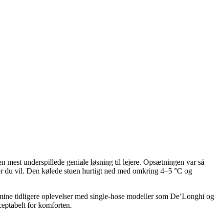
n mest underspillede geniale løsning til lejere. Opsætningen var så
or du vil. Den kølede stuen hurtigt ned med omkring 4–5 °C og
d mine tidligere oplevelser med single-hose modeller som De’Longhi og
ceptabelt for komforten.