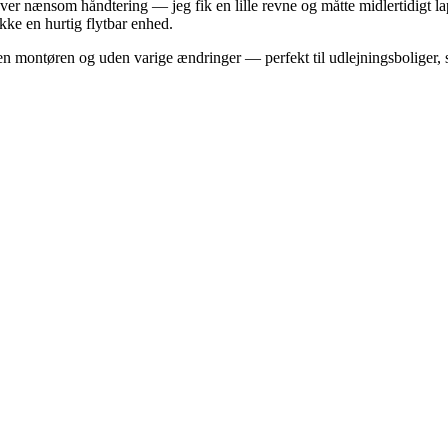
æver nænsom håndtering — jeg fik en lille revne og måtte midlertidigt 
ikke en hurtig flytbar enhed.
montøren og uden varige ændringer — perfekt til udlejningsboliger, stu