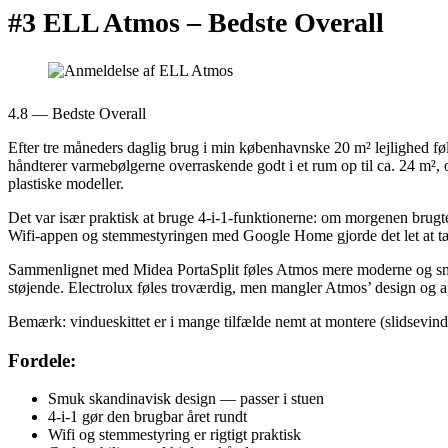
#3 ELL Atmos –
Bedste Overall
4.8 — Bedste Overall
Efter tre måneders daglig brug i min københavnske 20 m² lejlighed fø
håndterer varmebølgerne overraskende godt i et rum op til ca. 24 m², 
plastiske modeller.
Det var især praktisk at bruge 4-i-1-funktionerne: om morgenen brugte 
Wifi-appen og stemmestyringen med Google Home gjorde det let at tænd
Sammenlignet med Midea PortaSplit føles Atmos mere moderne og smart
støjende. Electrolux føles troværdig, men mangler Atmos’ design og a
Bemærk: vindueskittet er i mange tilfælde nemt at montere (slidsevindu
Fordele:
Smuk skandinavisk design — passer i stuen
4-i-1 gør den brugbar året rundt
Wifi og stemmestyring er rigtigt praktisk