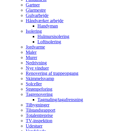
Gartner
Glarmestre
Gulvarbejde
Håndværker arbejde
Handyman
Isolering
Hulmursisolering
Loftisolering
Jordvarme
Maler
Murer
Nedrivning
Nye vinduer
Renovering af trappeopgang
Skimmelsvamp
Solceller
Strømpeforing
Tagrenovering
Tagmaling/tagafrensning
Tilbygninger
Tilstandsrapport
Totalentreprise
TV-inspektion
Udestuer