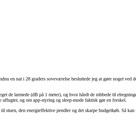
ndnu en nat i 28 graders soveværelse besluttede jeg at gøre noget ved de
eget de larmede (dB på 1 meter), og hvor hårdt de nibbede til elregninge
e affugter, og om app-styring og sleep-mode faktisk gør en forskel.
ne til stuen, den energieffektive pendler og det skarpe budgetkøb. Så kan 