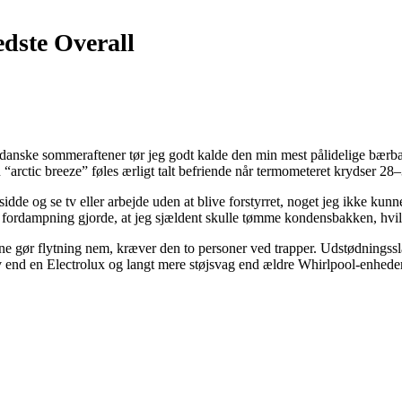
dste Overall
ske sommeraftener tør jeg godt kalde den min mest pålidelige bærbare a
arctic breeze” føles ærligt talt befriende når termometeret krydser 28
ne sidde og se tv eller arbejde uden at blive forstyrret, noget jeg ikke 
k fordampning gjorde, at jeg sjældent skulle tømme kondensbakken, hvilke
 gør flytning nem, kræver den to personer ved trapper. Udstødningssla
iv end en Electrolux og langt mere støjsvag end ældre Whirlpool-enhed