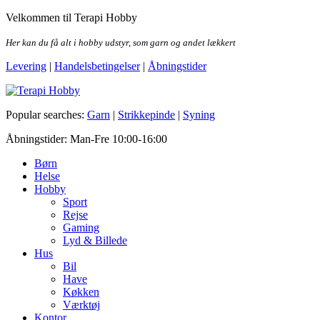
Skip
Velkommen til Terapi Hobby
to
the
Her kan du få alt i hobby udstyr, som garn og andet lækkert
content
Levering
|
Handelsbetingelser
|
Åbningstider
Terapi Hobby
Popular searches:
Garn
|
Strikkepinde
|
Syning
Åbningstider: Man-Fre 10:00-16:00
Børn
Helse
Hobby
Sport
Rejse
Gaming
Lyd & Billede
Hus
Bil
Have
Køkken
Værktøj
Kontor