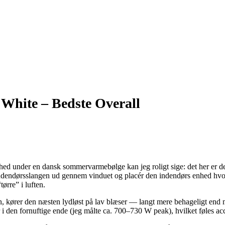
r White –
Bedste Overall
ghed under en dansk sommervarmebølge kan jeg roligt sige: det her er de
ør udendørsslangen ud gennem vinduet og placér den indendørs enhed hv
ørre” i luften.
ren, kører den næsten lydløst på lav blæser — langt mere behageligt en
r i den fornuftige ende (jeg målte ca. 700–730 W peak), hvilket føles ac