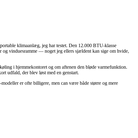
 portable klimaanlæg, jeg har testet. Den 12.000 BTU-klasse
tor og vinduesramme — noget jeg ellers sjældent kan sige om hvide,
agen køling i hjemmekontoret og om aftenen den bløde varmefunktion.
t udfald, der blev løst med en genstart.
odeller er ofte billigere, men can være både større og mere