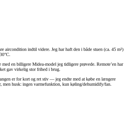
ircondition indtil videre. Jeg har haft den i både stuen (ca. 45 m²)
–30°C.
kunne med en billigere Midea-model jeg tidligere prøvede. Remote’en har
t gav virkelig stor frihed i brug.
ngen er for kort og ret stiv — jeg endte med at købe en længere
er, men husk: ingen varmefunktion, kun køling/dehumidify/fan.