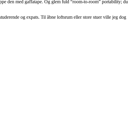
lappe den med gaffatape. Og glem fuld “room-to-room” portability; du
derende og expats. Til åbne loftsrum eller store stuer ville jeg dog