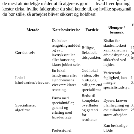
de mest almindelige måder at få algerens gjort — hvad hver løsning
koster cirka, hvilke faldgruber du skal kende til, og hvilke spørgsmål
du bør stille, så arbejdet bliver sikkert og holdbart.
E
Ulemper /
Metode
Kort beskrivelse
Fordele
bemærk
Du køber
Risiko for
rengøringsmiddel
skader, forkert
Billigst,
1
og evt.
kemikalie, høj
Gør‑det‑selv
fleksibelt
(m
lavtryksspuler
arbejdsbyrde og
tidspunkter.
le
eller børste og
sikkerhed ved
klarer jobbet selv.
højder.
En lokal
God lokal
Varierende
handyman eller
viden, ofte
Lokal
faglighed, kan
1
ejendommens
hurtig og
håndværker/vicevært
mangle
6
vicevært klarer
billigere end
specialistudstyr.
rensning.
specialfirma.
Bedst til
Firma med
komplekse
Dyrere, kræver
specialmidler,
Specialiseret
overflader
planlægning og
3
garanti og
algefirma
og garanti
evt. tilladelser i
2
erfaring med
for
større arbejder.
facader/tage.
resultater.
Kan beskadige
Professionel
bløde