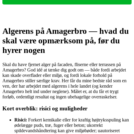
Algerens på Amagerbro — hvad du
skal være opmærksom på, før du
hyrer nogen
Skal du have fjernet alger på facaden, fliserne eller terrassen på
Amagerbro? God idé at tænke dig godt om — både fordi arbejdet
kan skade overflader eller miljø, og fordi lokale forhold på
Amagerbro stiller særlige krav. Her får du mine bedste råd som en
ven, der har arbejdet med algerens i hele landet (og kender
Amagerbro helt ind under neglene). Målet er, at du får et trygt
forløb, ordentligt resultat og ingen ubehagelige overraskelser.
Kort overblik: risici og muligheder
Risici:
Forkert kemikalie eller for kraftig højtryksspuling kan
ødelægge puds, træ, fuger eller beton; ukorrekt
spildevandshåndtering kan give miljøbøder; uautoriseret