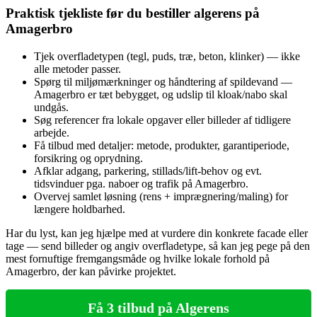
Praktisk tjekliste før du bestiller algerens på
Amagerbro
Tjek overfladetypen (tegl, puds, træ, beton, klinker) — ikke
alle metoder passer.
Spørg til miljømærkninger og håndtering af spildevand —
Amagerbro er tæt bebygget, og udslip til kloak/nabo skal
undgås.
Søg referencer fra lokale opgaver eller billeder af tidligere
arbejde.
Få tilbud med detaljer: metode, produkter, garantiperiode,
forsikring og oprydning.
Afklar adgang, parkering, stillads/lift-behov og evt.
tidsvinduer pga. naboer og trafik på Amagerbro.
Overvej samlet løsning (rens + imprægnering/maling) for
længere holdbarhed.
Har du lyst, kan jeg hjælpe med at vurdere din konkrete facade eller
tage — send billeder og angiv overfladetype, så kan jeg pege på den
mest fornuftige fremgangsmåde og hvilke lokale forhold på
Amagerbro, der kan påvirke projektet.
Få 3 tilbud på Algerens