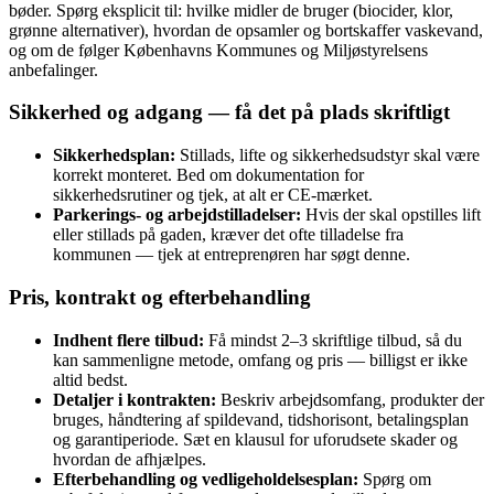
bøder. Spørg eksplicit til: hvilke midler de bruger (biocider, klor,
grønne alternativer), hvordan de opsamler og bortskaffer vaskevand,
og om de følger Københavns Kommunes og Miljøstyrelsens
anbefalinger.
Sikkerhed og adgang — få det på plads skriftligt
Sikkerhedsplan:
Stillads, lifte og sikkerhedsudstyr skal være
korrekt monteret. Bed om dokumentation for
sikkerhedsrutiner og tjek, at alt er CE‑mærket.
Parkerings- og arbejdstilladelser:
Hvis der skal opstilles lift
eller stillads på gaden, kræver det ofte tilladelse fra
kommunen — tjek at entreprenøren har søgt denne.
Pris, kontrakt og efterbehandling
Indhent flere tilbud:
Få mindst 2–3 skriftlige tilbud, så du
kan sammenligne metode, omfang og pris — billigst er ikke
altid bedst.
Detaljer i kontrakten:
Beskriv arbejdsomfang, produkter der
bruges, håndtering af spildevand, tidshorisont, betalingsplan
og garantiperiode. Sæt en klausul for uforudsete skader og
hvordan de afhjælpes.
Efterbehandling og vedligeholdelsesplan:
Spørg om