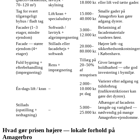
18.000 kr.
eller lift ved tætte gader.
70–120 m²)
skylning
Tag for svært
Smalle gader på
Lift/kran +
15.000–
tilgængeligt
Amagerbro kan gøre
specialudstyr
40.000 kr.
byhus / fladt tag
adgang dyrere.
Facader (1–3
Softwash /
Belastning af
3.000–
etager, mindre
lavtryk +
facademateriale
12.000 kr.
ejendom)
algeimpregnering
vurderes først.
Facade — større
Stillads eller
Højere løft- og
20.000–
ejendom (4+
facadehejs +
sikkerhedsomkostninger
80.000 kr.
etager)
softwash
i København.
Tillæg på
Fuld bygning +
Giver længere
Rens +
20–50%
efterbehandling
holdbarhed — ofte god
imprægnering
af
(impregnering)
investering i bymiljø.
rensprisen
Varierer efter adgang og
2.000–
tidsforbrug
Én‑dags lift / kran
–
10.000 kr.
(trafikrestriktioner kan
pr. dag
gøre det dyrere).
Afhænger af facadens
Stillads
5.000–
længde og varighed —
(opstilling +
–
25.000 kr.
nødvendig på mange
nedtagning)
Amagerbro‑ejendomme.
Hvad gør prisen højere — lokale forhold på
Amagerbro