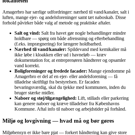
lokaliteten
Amagerbro har særlige udfordringer: nærhed til vand/kanaler, salt i
luften, mange ejer- og andelsforeninger samt tæt naboskab. Disse
forhold påvirker både valg af metode og praktiske aftaler.
Salt og vind:
Salt fra havet gør nogle behandlinger mindre
holdbare — spørg om både afrensning og efterbehandling
(f.eks. imprægnering) for længere holdbarhed.
Nærhed til vand/kanaler:
Spildevand med kemikalier må
ikke løbe i kloakken eller ud i havneløb — kræv
dokumentation for, at entreprenøren håndterer og opsamler
vand korrekt.
Boligforeninger og fredede facader:
Mange ejendomme på
Amagerbro er del af en ejer- eller andelsforening — få
tilladelse skriftligt fra bestyrelsen. Er facaden
bevaringsværdig, skal du tjekke med kommunen, inden du
bruger stærke midler.
Naboer og støj/tilgængelighed:
Lift, stillads eller parkering
kan genere naboer og kræve tilladelser fra Københavns
Kommune. Aftal info til naboer og arbejdstider på forhånd.
Miljø og lovgivning — hvad må og bør gøres
Miljøhensyn er ikke bare pjat — forkert håndtering kan give store