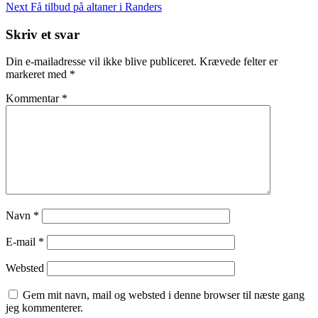
Post
Next
Next
Få tilbud på altaner i Randers
Post
Skriv et svar
Din e-mailadresse vil ikke blive publiceret.
Krævede felter er
markeret med
*
Kommentar
*
Navn
*
E-mail
*
Websted
Gem mit navn, mail og websted i denne browser til næste gang
jeg kommenterer.