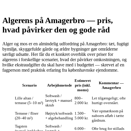
Algerens på Amagerbro — pris,
hvad påvirker den og gode råd
Alger og mos er en almindelig udfordring på Amagerbro: tæt, fugtigt
bymiljø, skyggefulde gårde og ældre bygninger gør områderne
særligt udsatte. Her får du et konkret overblik over priser for
algerens i forskellige scenarier, hvad der påvirker omkostningen, og
hvilke ekstraudgifter du skal have med i budgettet — skrevet af en
fagperson med praktisk erfaring fra københavnske ejendomme.
Estimeret
Kommentar —
Scenario
Arbejdsmetode
pris (inkl.
Amagerbro
moms)
Softwash /
Lille altan /
800–
Let tilgængeligt; ofte
lavtryk + manuel
terrasse (5–10 m²)
2.000 kr.
hurtigt overstået.
skrub
Vær opmærksom på
Terrasse / fliser
Højtryk/softwash
1.500–
naboers afløb i tætte
(20–40 m²)
+ algebehandling
5.000 kr.
gårdrum.
Tagsten
Softwash /
6.000–
Ofte brug for stillads
(parcel‑/rækkehus,
lavtryk +