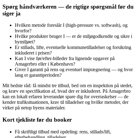
Spørg håndværkeren — de rigtige spørgsmål før du
siger ja
Hvilken metode foreslår I (high‑pressure vs. softwash), og
hvorfor?
Hvilke produkter bruger I — er de miljøgodkendte og sikre i
bymiljøet?
Er stillads, lifte, eventuelle kommunetilladelser og forsikring
inkluderet i prisen?
Kan I vise før/efter‑billeder fra lignende opgaver på
Amagerbro eller i København?
Giver I garanti på rens og eventuel imprægnering — og hvor
lang er garantiperioden?
Mit bedste råd: få mindst tre tilbud, bed om en inspektion på stedet,
og kræv en specifikation af, hvad der er inkluderet. På Amagerbro
kan en lokalt erfaren leverandør spare dig for overraskelser — de
kender trafiksituationen, krav til tilladelser og hvilke metoder, der
virker på netop byens materialer.
Kort tjekliste før du booker
Få skriftligt tilbud med opdeling: rens, stillads/lift,
efterbehandling, tilladelser.