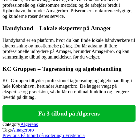
professionelle og skånsomme metoder, og de arbejder bredt i
København, herunder Amagerbro. Priserne er konkurrencedygtige,
og kunderne roser deres service.
Handyhand – Lokale eksperter på Amager
Handyhand er en platform, hvor du kan finde lokale håndværkere til
algerensning og mosfjernelse på tag. Du får adgang til flere
professionelle udbydere på Amager, herunder Amagerbro, og kan
sammenligne tilbud og anmeldelser, før du vælger.
KC Gruppen – Tagrensning og algebehandling
KC Gruppen tilbyder professionel tagrensning og algebehandling i
hele København, herunder Amagerbro. De lægger vægt på
ekspertise og præcision, så du får en optimal funktion og længere
levetid på dit tag.
Få 3 tilbud på Algerens
Category
Algerens
Tags
Amagerbro
Indlægsnavigation
Previous
Previous
Få tilbud på isolering i Fredericia