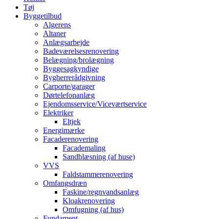
Tøj
Byggetilbud
Algerens
Altaner
Anlægsarbejde
Badeværelsesrenovering
Belægning/brolægning
Byggesagkyndige
Bygherrerådgivning
Carporte/garager
Dørtelefonanlæg
Ejendomsservice/Viceværtservice
Elektriker
Eltjek
Energimærke
Facaderenovering
Facademaling
Sandblæsning (af huse)
VVS
Faldstammerenovering
Omfangsdræn
Faskine/regnvandsanlæg
Kloakrenovering
Omfugning (af hus)
Fundament