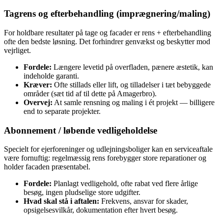
Tagrens og efterbehandling (imprægnering/maling)
For holdbare resultater på tage og facader er rens + efterbehandling
ofte den bedste løsning. Det forhindrer genvækst og beskytter mod
vejrliget.
Fordele:
Længere levetid på overfladen, pænere æstetik, kan
indeholde garanti.
Kræver:
Ofte stillads eller lift, og tilladelser i tæt bebyggede
områder (sæt tid af til dette på Amagerbro).
Overvej:
At samle rensning og maling i ét projekt — billigere
end to separate projekter.
Abonnement / løbende vedligeholdelse
Specielt for ejerforeninger og udlejningsboliger kan en serviceaftale
være fornuftig: regelmæssig rens forebygger store reparationer og
holder facaden præsentabel.
Fordele:
Planlagt vedligehold, ofte rabat ved flere årlige
besøg, ingen pludselige store udgifter.
Hvad skal stå i aftalen:
Frekvens, ansvar for skader,
opsigelsesvilkår, dokumentation efter hvert besøg.