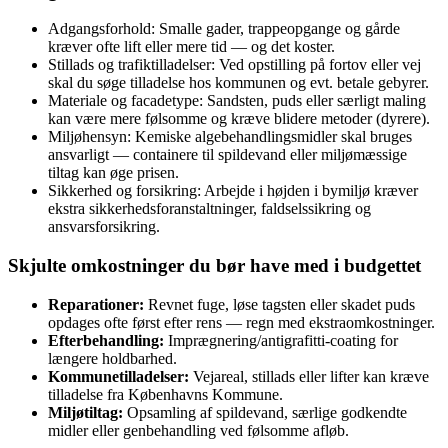
Adgangsforhold: Smalle gader, trappeopgange og gårde
kræver ofte lift eller mere tid — og det koster.
Stillads og trafiktilladelser: Ved opstilling på fortov eller vej
skal du søge tilladelse hos kommunen og evt. betale gebyrer.
Materiale og facadetype: Sandsten, puds eller særligt maling
kan være mere følsomme og kræve blidere metoder (dyrere).
Miljøhensyn: Kemiske algebehandlingsmidler skal bruges
ansvarligt — containere til spildevand eller miljømæssige
tiltag kan øge prisen.
Sikkerhed og forsikring: Arbejde i højden i bymiljø kræver
ekstra sikkerhedsforanstaltninger, faldselssikring og
ansvarsforsikring.
Skjulte omkostninger du bør have med i budgettet
Reparationer:
Revnet fuge, løse tagsten eller skadet puds
opdages ofte først efter rens — regn med ekstraomkostninger.
Efterbehandling:
Imprægnering/antigrafitti‑coating for
længere holdbarhed.
Kommunetilladelser:
Vejareal, stillads eller lifter kan kræve
tilladelse fra Københavns Kommune.
Miljøtiltag:
Opsamling af spildevand, særlige godkendte
midler eller genbehandling ved følsomme afløb.