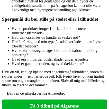
anbefalet interval for gentagelse og om de tilbyder en
vedligeholdelsesaftale — på Amagerbro kan det ofte være
nødvendigt med hyppigere behandling pga. klimaet.
Spørgsmål du bør stille på stedet eller i tilbuddet
Hvilke produkter bruger I — kan I dokumentere
sikkerhedsdatablade?
Hvordan opsamles og håndteres vaskevand?
Har I erfaring med min type facade/overflade — kan I vise
før/efter billeder?
Hvilke forholdsregler tages i forhold til naboer, trafik og
parkering?
Hvad gør I, hvis der opstår skader under arbejdet?
Hvad er garantiperioden, og hvad dækker den?
Hvis du vil, kan jeg hjælpe med at gennemgå tilbuddene, inden du
skriver under — jeg har set de fejl, folk typisk laver, og kan hurtigt
spotte om noget mangler i kontrakten. Skriv til mig med billeder og
tilbud, så tager vi det sammen.
— Din ven og algeekspert på Amagerbro
Få 3 tilbud på Algerens