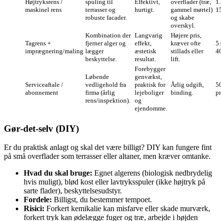
Højtryksrens /
spuling til
Effektivt,
overflader (træ,
1
maskinel rens
terrasser og
hurtigt.
gammel mørtel)
1
robuste facader.
og skabe
overskyl.
Kombination der
Langvarig
Højere pris,
Tagrens +
fjerner alger og
effekt,
kræver ofte
5
imprægnering/maling
lægger
æstetisk
stillads eller
4
beskyttelse.
resultat.
lift.
Forebygger
Løbende
genvækst,
Serviceaftale /
vedligehold fra
praktisk for
Årlig udgift,
5
abonnement
firma (årlig
lejeboliger
binding.
pr
rens/inspektion).
og
ejendomme.
Gør‑det‑selv (DIY)
Er du praktisk anlagt og skal det være billigt? DIY kan fungere fint
på små overflader som terrasser eller altaner, men kræver omtanke.
Hvad du skal bruge:
Egnet algerens (biologisk nedbrydelig
hvis muligt), blød kost eller lavtryksspuler (ikke højtryk på
sarte flader), beskyttelsesudstyr.
Fordele:
Billigst, du bestemmer tempoet.
Risici:
Forkert kemikalie kan misfarve eller skade murværk,
forkert tryk kan ødelægge fuger og træ, arbejde i højden