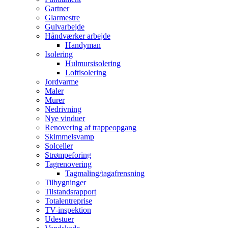
Gartner
Glarmestre
Gulvarbejde
Håndværker arbejde
Handyman
Isolering
Hulmursisolering
Loftisolering
Jordvarme
Maler
Murer
Nedrivning
Nye vinduer
Renovering af trappeopgang
Skimmelsvamp
Solceller
Strømpeforing
Tagrenovering
Tagmaling/tagafrensning
Tilbygninger
Tilstandsrapport
Totalentreprise
TV-inspektion
Udestuer