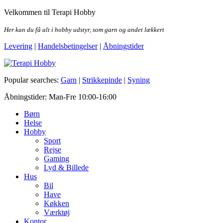
Skip
Velkommen til Terapi Hobby
to
the
Her kan du få alt i hobby udstyr, som garn og andet lækkert
content
Levering
|
Handelsbetingelser
|
Åbningstider
Terapi Hobby
Popular searches:
Garn
|
Strikkepinde
|
Syning
Åbningstider: Man-Fre 10:00-16:00
Børn
Helse
Hobby
Sport
Rejse
Gaming
Lyd & Billede
Hus
Bil
Have
Køkken
Værktøj
Kontor