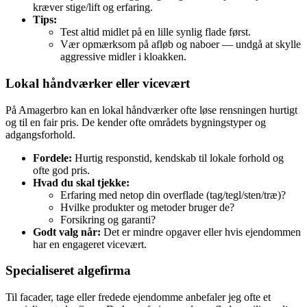
kræver stige/lift og erfaring.
Tips:
Test altid midlet på en lille synlig flade først.
Vær opmærksom på afløb og naboer — undgå at skylle
aggressive midler i kloakken.
Lokal håndværker eller vicevært
På Amagerbro kan en lokal håndværker ofte løse rensningen hurtigt
og til en fair pris. De kender ofte områdets bygningstyper og
adgangsforhold.
Fordele:
Hurtig responstid, kendskab til lokale forhold og
ofte god pris.
Hvad du skal tjekke:
Erfaring med netop din overflade (tag/tegl/sten/træ)?
Hvilke produkter og metoder bruger de?
Forsikring og garanti?
Godt valg når:
Det er mindre opgaver eller hvis ejendommen
har en engageret vicevært.
Specialiseret algefirma
Til facader, tage eller fredede ejendomme anbefaler jeg ofte et