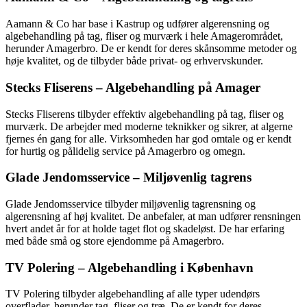
Aamann & Co har base i Kastrup og udfører algerensning og
algebehandling på tag, fliser og murværk i hele Amagerområdet,
herunder Amagerbro. De er kendt for deres skånsomme metoder og
høje kvalitet, og de tilbyder både privat- og erhvervskunder.
Stecks Fliserens – Algebehandling på Amager
Stecks Fliserens tilbyder effektiv algebehandling på tag, fliser og
murværk. De arbejder med moderne teknikker og sikrer, at algerne
fjernes én gang for alle. Virksomheden har god omtale og er kendt
for hurtig og pålidelig service på Amagerbro og omegn.
Glade Jendomsservice – Miljøvenlig tagrens
Glade Jendomsservice tilbyder miljøvenlig tagrensning og
algerensning af høj kvalitet. De anbefaler, at man udfører rensningen
hvert andet år for at holde taget flot og skadeløst. De har erfaring
med både små og store ejendomme på Amagerbro.
TV Polering – Algebehandling i København
TV Polering tilbyder algebehandling af alle typer udendørs
overflader, herunder tag, fliser og træ. De er kendt for deres