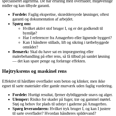
specialiseret algefirma. De har erfaring med overflader, miljøvenlige
midler og kan tilbyde garanti.
Fordele:
Faglig ekspertise, skræddersyede løsninger, oftest
garanti og dokumentation af arbejdet.
Spørg om:
Hvilket aktivt stof bruger I, og er det godkendt til
bymiljø?
Har I referencer fra Amagerbro eller lignende byggeri?
Kan I håndtere stillads, lift og sikring i tætbebyggede
områder?
Bemærk:
Skal du have sat en imprægnering eller
malerbehandling på efter rens, så få tilbud på samlet løsning
— det kan spare penge og forlænge effekten.
Højtryksrens og maskinel rens
Effektivt til hårdføre overflader som beton og klinker, men ikke
egnet til sarte materialer eller gamle murværk uden faglig vurdering.
Fordele:
Hurtigt resultat, fjerner dybtliggende snavs og alger.
Ulemper:
Risiko for skader på fuger, træ og gammel mørtel.
Støj og behov for plads til udstyr i gaderne på Amagerbro.
Spørg leverandøren:
Hvilket tryk bruger I, og kan I justere
til sarte overflader? Hvordan håndteres spildevand?