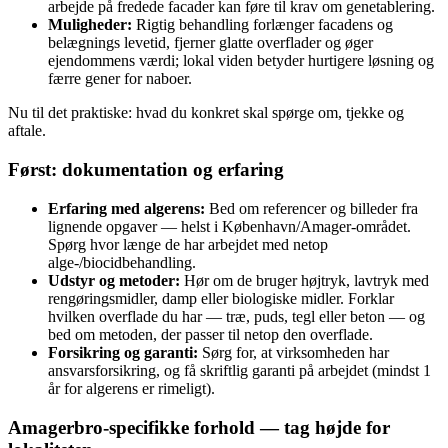
arbejde på fredede facader kan føre til krav om genetablering.
Muligheder:
Rigtig behandling forlænger facadens og
belægnings levetid, fjerner glatte overflader og øger
ejendommens værdi; lokal viden betyder hurtigere løsning og
færre gener for naboer.
Nu til det praktiske: hvad du konkret skal spørge om, tjekke og
aftale.
Først: dokumentation og erfaring
Erfaring med algerens:
Bed om referencer og billeder fra
lignende opgaver — helst i København/Amager-området.
Spørg hvor længe de har arbejdet med netop
alge-/biocidbehandling.
Udstyr og metoder:
Hør om de bruger højtryk, lavtryk med
rengøringsmidler, damp eller biologiske midler. Forklar
hvilken overflade du har — træ, puds, tegl eller beton — og
bed om metoden, der passer til netop den overflade.
Forsikring og garanti:
Sørg for, at virksomheden har
ansvarsforsikring, og få skriftlig garanti på arbejdet (mindst 1
år for algerens er rimeligt).
Amagerbro‑specifikke forhold — tag højde for