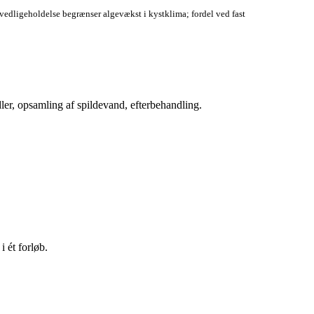
edligeholdelse begrænser algevækst i kystklima; fordel ved fast
er, opsamling af spildevand, efterbehandling.
 ét forløb.