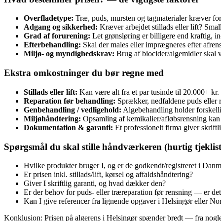
Overfladetype:
Træ, puds, mursten og tagmaterialer kræver for
Adgang og sikkerhed:
Kræver arbejdet stillads eller lift? Sma
Grad af forurening:
Let grønsløring er billigere end kraftig, i
Efterbehandling:
Skal der males eller imprægneres efter afren
Miljø- og myndighedskrav:
Brug af biocider/algemidler skal 
Ekstra omkostninger du bør regne med
Stillads eller lift:
Kan være alt fra et par tusinde til 20.000+ kr.
Reparation før behandling:
Sprækker, nedfaldene puds eller rå
Genbehandling / vedligehold:
Algebehandling holder forskelli
Miljøhåndtering:
Opsamling af kemikalier/afløbsrensning kan 
Dokumentation & garanti:
Et professionelt firma giver skrift
Spørgsmål du skal stille håndværkeren (hurtig tjeklist
Hvilke produkter bruger I, og er de godkendt/registreret i Dan
Er prisen inkl. stillads/lift, kørsel og affaldshåndtering?
Giver I skriftlig garanti, og hvad dækker den?
Er der behov for puds‑ eller træreparation før rensning — er det
Kan I give referencer fra lignende opgaver i Helsingør eller No
Konklusion: Prisen på algerens i Helsingør spænder bredt — fra nogle f