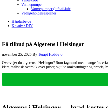
Vandskade
Varmepumpe
Varmepumper (luft-til-luft)
Vedligeholdelsesplaner
Håndarbejde
Kreativ / DIY
Få tilbud på Algerens i Helsingør
november 25, 2025
By
Terapi-Hobby
0
Overvejer du algerens i Helsingør? Som fagmand med mange års erfar
klart, realistisk overblik over priser, skjulte omkostninger og præcis,
Algerens i Helsingør — hvad koster 