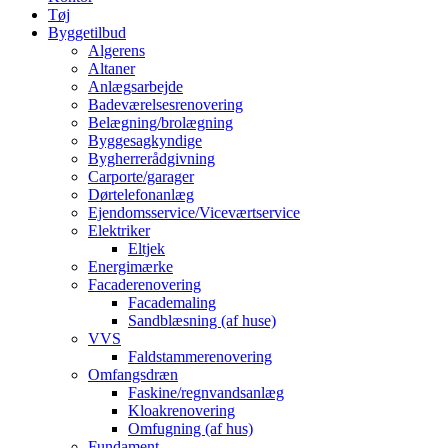
Tøj
Byggetilbud
Algerens
Altaner
Anlægsarbejde
Badeværelsesrenovering
Belægning/brolægning
Byggesagkyndige
Bygherrerådgivning
Carporte/garager
Dørtelefonanlæg
Ejendomsservice/Viceværtservice
Elektriker
Eltjek
Energimærke
Facaderenovering
Facademaling
Sandblæsning (af huse)
VVS
Faldstammerenovering
Omfangsdræn
Faskine/regnvandsanlæg
Kloakrenovering
Omfugning (af hus)
Fundament