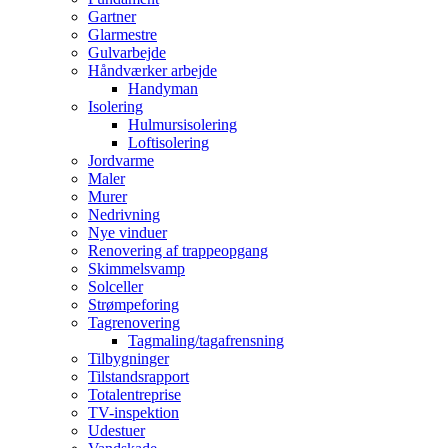
Gartner
Glarmestre
Gulvarbejde
Håndværker arbejde
Handyman
Isolering
Hulmursisolering
Loftisolering
Jordvarme
Maler
Murer
Nedrivning
Nye vinduer
Renovering af trappeopgang
Skimmelsvamp
Solceller
Strømpeforing
Tagrenovering
Tagmaling/tagafrensning
Tilbygninger
Tilstandsrapport
Totalentreprise
TV-inspektion
Udestuer