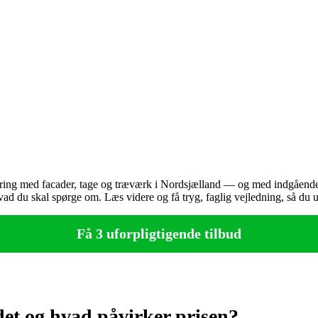
ing med facader, tage og træværk i Nordsjælland — og med indgående k
 hvad du skal spørge om. Læs videre og få tryg, faglig vejledning, så du 
Få 3 uforpligtigende tilbud
det og hvad påvirker prisen?