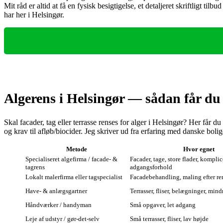
Mit råd er altid at få en fysisk besigtigelse, et detaljeret skriftligt 
har her i Helsingør.
Algerens i Helsingør — sådan får du
Skal facader, tag eller terrasse renses for alger i Helsingør? Her får
og krav til afløb/biocider. Jeg skriver ud fra erfaring med danske bolig
Metode
Hvor egnet
Specialiseret algefirma / facade- &
Facader, tage, store flader, kompli
tagrens
adgangsforhold
Lokalt malerfirma eller tagspecialist
Facadebehandling, maling efter ren
Have- & anlægsgartner
Terrasser, fliser, belægninger, mind
Håndværker / handyman
Små opgaver, let adgang
Leje af udstyr / gør‑det‑selv
Små terrasser, fliser, lav højde