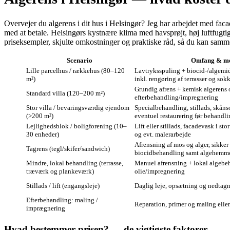
Overvejer du algerens i dit hus i Helsingør? Jeg har arbejdet med faca
med at betale. Helsingørs kystnære klima med havsprøjt, høj luftfugt
priseksempler, skjulte omkostninger og praktiske råd, så du kan samm
Scenario
Omfang & me
Lille parcelhus / rækkehus (80–120
Lavtryksspuling + biocid‑/algemid
m²)
inkl. rengøring af terrasser og sok
Grundig afrens + kemisk algerens 
Standard villa (120–200 m²)
efterbehandling/impregnering
Stor villa / bevaringsværdig ejendom
Specialbehandling, stillads, skån
(>200 m²)
eventuel restaurering før behandl
Lejlighedsblok / boligforening (10–
Lift eller stillads, facadevask i st
30 enheder)
og evt. malerarbejde
Afrensning af mos og alger, sikker
Tagrens (tegl/skifer/sandwich)
biocidbehandling samt algehemm
Mindre, lokal behandling (terrasse,
Manuel afrensning + lokal algebe
træværk og plankeværk)
olie/impregnering
Stillads / lift (engangsleje)
Daglig leje, opsætning og nedtag
Efterbehandling: maling /
Reparation, primer og maling elle
imprægnering
Hvad bestemmer prisen? — de vigtigste faktorer