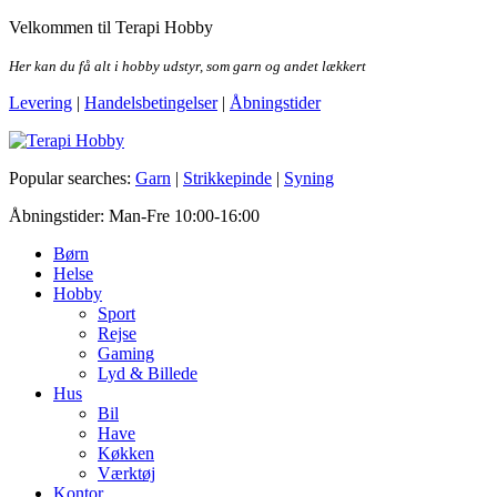
Skip
Velkommen til Terapi Hobby
to
the
Her kan du få alt i hobby udstyr, som garn og andet lækkert
content
Levering
|
Handelsbetingelser
|
Åbningstider
Terapi Hobby
Popular searches:
Garn
|
Strikkepinde
|
Syning
Åbningstider: Man-Fre 10:00-16:00
Børn
Helse
Hobby
Sport
Rejse
Gaming
Lyd & Billede
Hus
Bil
Have
Køkken
Værktøj
Kontor