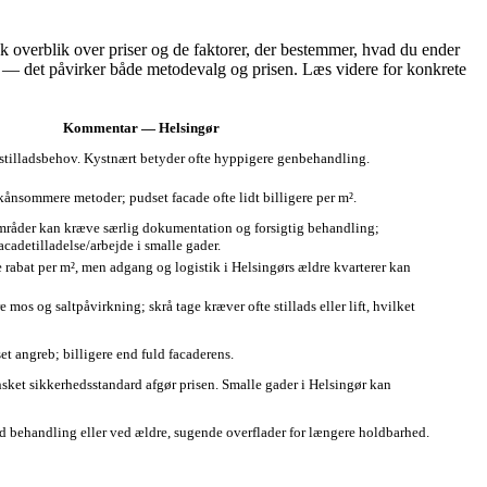
isk overblik over priser og de faktorer, der bestemmer, hvad du ender
re — det påvirker både metodevalg og prisen. Læs videre for konkrete
Kommentar — Helsingør
stilladsbehov. Kystnært betyder ofte hyppigere genbehandling.
nsommere metoder; pudset facade ofte lidt billigere per m².
råder kan kræve særlig dokumentation og forsigtig behandling;
facadetilladelse/arbejde i smalle gader.
te rabat per m², men adgang og logistik i Helsingørs ældre kvarterer kan
mos og saltpåvirkning; skrå tage kræver ofte stillads eller lift, hvilket
t angreb; billigere end fuld facaderens.
sket sikkerhedsstandard afgør prisen. Smalle gader i Helsingør kan
 behandling eller ved ældre, sugende overflader for længere holdbarhed.