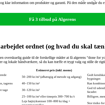
tilbud og klar information om produkter og garanti. På den måde undgår du 
Få 3 tilbud på Algerens
 arbejdet ordnet (og hvad du skal tæn
 du en overskuelig guide til de forskellige måder at få algerens “done f
er og lokale håndværkere, så du kan træffe et trygt valg og stille de rig
Estimeret pris (inkl. moms)
cerede
Godt kendskab
50–200 kr./m² (afhængig af metode og adgang)
bygninger.
s, tagrens
40–150 kr./m²
Kan kombinere
God til udend
re tage
30–120 kr./m²
facader.
25–100 kr./m² eller timepris 300–700 kr./t
Billigere, me
Leje højtryksrenser 100–800 kr./dag +
Stor risiko fo
rengøringsmidler