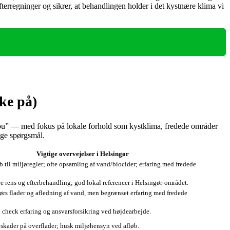
efterregninger og sikrer, at behandlingen holder i det kystnære klima vi
ke på)
or you” — med fokus på lokale forhold som kystklima, fredede områder
tige spørgsmål.
Vigtige overvejelser i Helsingør
 til miljøregler; ofte opsamling af vand/biocider; erfaring med fredede
 rens og efterbehandling; god lokal referencer i Helsingør-området.
ørs flader og afledning af vand, men begrænset erfaring med fredede
n check erfaring og ansvarsforsikring ved højdearbejde.
r skader på overflader; husk miljøhensyn ved afløb.