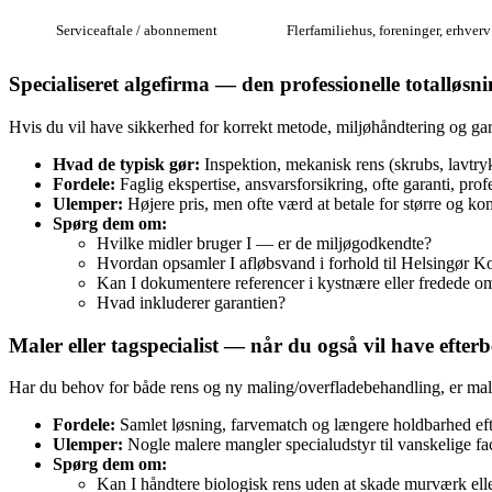
Serviceaftale / abonnement
Flerfamiliehus, foreninger, erhverv
Specialiseret algefirma — den professionelle totalløsn
Hvis du vil have sikkerhed for korrekt metode, miljøhåndtering og garan
Hvad de typisk gør:
Inspektion, mekanisk rens (skrubs, lavtry
Fordele:
Faglig ekspertise, ansvarsforsikring, ofte garanti, prof
Ulemper:
Højere pris, men ofte værd at betale for større og k
Spørg dem om:
Hvilke midler bruger I — er de miljøgodkendte?
Hvordan opsamler I afløbsvand i forhold til Helsingør
Kan I dokumentere referencer i kystnære eller fredede o
Hvad inkluderer garantien?
Maler eller tagspecialist — når du også vil have efter
Har du behov for både rens og ny maling/overfladebehandling, er maler
Fordele:
Samlet løsning, farvematch og længere holdbarhed eft
Ulemper:
Nogle malere mangler specialudstyr til vanskelige fac
Spørg dem om:
Kan I håndtere biologisk rens uden at skade murværk elle