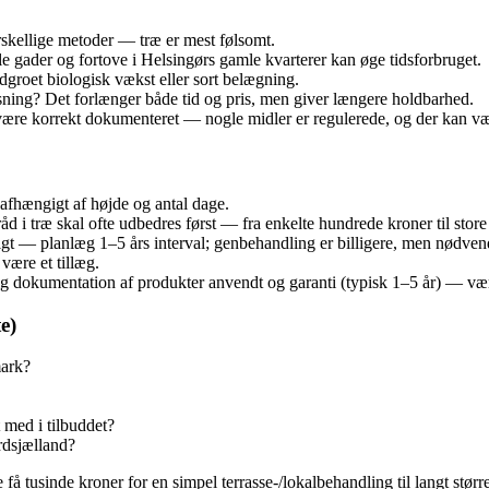
skellige metoder — træ er mest følsomt.
lle gader og fortove i Helsingørs gamle kvarterer kan øge tidsforbruget.
ndgroet biologisk vækst eller sort belægning.
sning? Det forlænger både tid og pris, men giver længere holdbarhed.
være korrekt dokumenteret — nogle midler er regulerede, og der kan være
 afhængigt af højde og antal dage.
d i træ skal ofte udbedres først — fra enkelte hundrede kroner til store
gt — planlæg 1–5 års interval; genbehandling er billigere, men nødven
være et tillæg.
lig dokumentation af produkter anvendt og garanti (typisk 1–5 år) — værd
e)
mark?
 med i tilbuddet?
rdsjælland?
å tusinde kroner for en simpel terrasse‑/lokalbehandling til langt stør