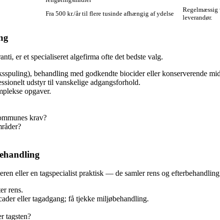
Regelmæssig v
Fra 500 kr./år til flere tusinde afhængig af ydelse
leverandør.
ing
ti, er et specialiseret algefirma ofte det bedste valg.
ksspuling), behandling med godkendte biocider eller konserverende midl
essionelt udstyr til vanskelige adgangsforhold.
omplekse opgaver.
 Kommunes krav?
mråder?
behandling
en eller en tagspecialist praktisk — de samler rens og efterbehandling i
er rens.
ader eller tagadgang; få tjekke miljøbehandling.
r tagsten?