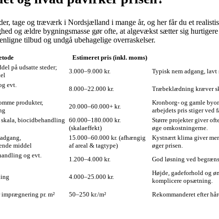
der, tage og træværk i Nordsjælland i mange år, og her får du et realist
ighed og ældre bygningsmasse gør ofte, at algevækst sætter sig hurtige
enligne tilbud og undgå ubehagelige overraskelser.
tode
Estimeret pris (inkl. moms)
del på udsatte steder;
3.000–9.000 kr.
Typisk nem adgang, lavt 
kel
og evt.
8.000–22.000 kr.
Træbeklædning kræver skå
somme produkter,
Kronborg- og gamle byom
20.000–60.000+ kr.
ing
arbejdets pris stiger ved 
or skala, biocidbehandling
60.000–180.000 kr.
Større projekter giver of
(skalaeffekt)
øge omkostningerne.
 adgang,
15.000–60.000 kr. (afhængig
Kystnært klima giver mere 
ende middel
af areal & tagtype)
øger prisen.
handling og evt.
1.200–4.000 kr.
God løsning ved begrænse
Højde, gadeforhold og øn
ning
4.000–25.000 kr.
komplicere opsætning.
r imprægnering pr. m²
50–250 kr./m²
Rekommanderet efter hård