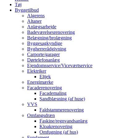
Tøj
Byggetilbud
Algerens
Altaner
Anlægsarbejde
Badeværelsesrenovering
Belægning/brolægning
Byggesagkyndige
Bygherrerådgivning
Carporte/garager
Dørtelefonanlæg
Ejendomsservice/Viceværtservice
Elektriker
Eltjek
Energimærke
Facaderenovering
Facademaling
Sandblæsning (af huse)
VVS
Faldstammerenovering
Omfangsdræn
Faskine/regnvandsanlæg
Kloakrenovering
Omfugning (af hus)
Fundament