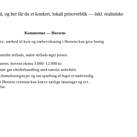
 og her får du et konkret, lokalt prisoverblik — inkl. realistiske
Kommentar — Horsens
ve; nærhed til kyst og træbevoksning i Horsens kan give hurtig
indre stillads; større stillads øger prisen.
areres, forvent ekstra 3.000–12.000 kr.
omre gør efterbehandling med træolie anbefalet.
 tilsmudsningstype og om spartling af fuger er nødvendig.
Horsens centrum kan kræve særlige løsninger og evt.
lse.