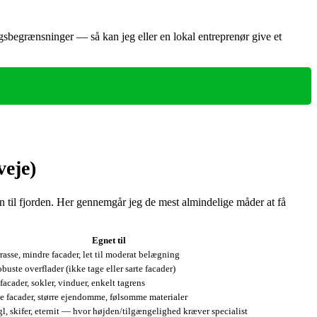
gsbegrænsninger — så kan jeg eller en lokal entreprenør give et
veje)
en til fjorden. Her gennemgår jeg de mest almindelige måder at få
Egnet til
rrasse, mindre facader, let til moderat belægning
robuste overflader (ikke tage eller sarte facader)
facader, sokler, vinduer, enkelt tagrens
le facader, større ejendomme, følsomme materialer
gl, skifer, eternit — hvor højden/tilgængelighed kræver specialist