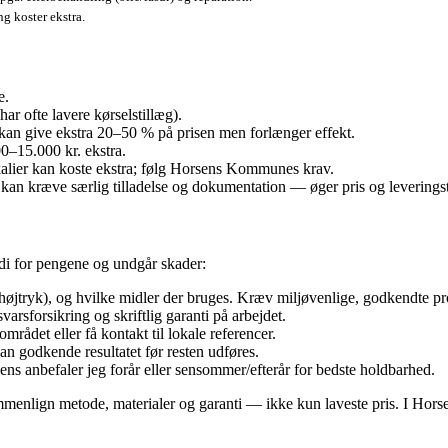
ng koster ekstra.
e.
ar ofte lavere kørselstillæg).
an give ekstra 20–50 % på prisen men forlænger effekt.
0–15.000 kr. ekstra.
alier kan koste ekstra; følg Horsens Kommunes krav.
 kan kræve særlig tilladelse og dokumentation — øger pris og leveringst
rdi for pengene og undgår skader:
højtryk), og hvilke midler der bruges. Kræv miljøvenlige, godkendte 
sforsikring og skriftlig garanti på arbejdet.
mrådet eller få kontakt til lokale referencer.
n godkende resultatet før resten udføres.
s anbefaler jeg forår eller sensommer/efterår for bedste holdbarhed.
ammenlign metode, materialer og garanti — ikke kun laveste pris. I Hor