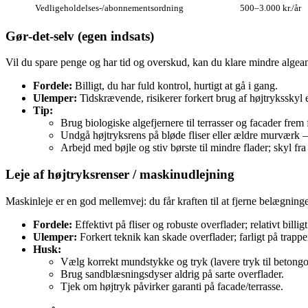
Vedligeholdelses‑/abonnementsordning
500–3.000 kr./år
Gør‑det‑selv (egen indsats)
Vil du spare penge og har tid og overskud, kan du klare mindre algean
Fordele:
Billigt, du har fuld kontrol, hurtigt at gå i gang.
Ulemper:
Tidskrævende, risikerer forkert brug af højtryksskyl e
Tip:
Brug biologiske algefjernere til terrasser og facader frem
Undgå højtryksrens på bløde fliser eller ældre murværk —
Arbejd med bøjle og stiv børste til mindre flader; skyl fra
Leje af højtryksrenser / maskinudlejning
Maskinleje er en god mellemvej: du får kraften til at fjerne belægnin
Fordele:
Effektivt på fliser og robuste overflader; relativt billig
Ulemper:
Forkert teknik kan skade overflader; farligt på trappe
Husk:
Vælg korrekt mundstykke og tryk (lavere tryk til betongo
Brug sandblæsningsdyser aldrig på sarte overflader.
Tjek om højtryk påvirker garanti på facade/terrasse.