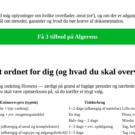
nd mig oplysninger om hvilke overflader, areal (m²), og om der er adgan
rgsmål om metoder, garantier og hvad du bør kræve af dokumentation.
Få 3 tilbud på Algerens
 ordnet for dig (og hvad du skal over
g i og omkring Horsens — særligt på grund af fugtige perioder og nærhed
du skal være opmærksom på, så du træffer et trygt valg.
Estimeret pris (typisk)
Tidsforbrug
kt + leje værktøj)
1–2 dage (afhængig af størrelse)
Lille te
dag + evt. rengøringsmiddel
En dag
Fliser, 
Halv dag – 2 dage
Mind­re 
 (afhængig af areal og kompleksitet)
1–3 dage + evt. opfølgning
Tag, he
 (afhængig af tagtype og adgangsforhold)
1–3 dage
Tag i te