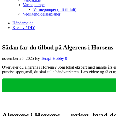
Vandskade
Varmepumpe
Varmepumper (luft-til-luft)
Vedligeholdelsesplaner
Håndarbejde
Kreativ / DIY
Sådan får du tilbud på Algerens i Horsens
november 25, 2025
By
Terapi-Hobby
0
Overvejer du algerens i Horsens? Som lokal ekspert med mange års erfar
præcise spørgsmål, du skal stille håndværkeren. Læs videre og få et tr
Algerens i Horsens — priser, hvad de