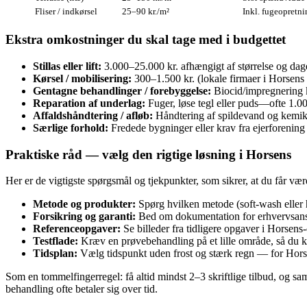
Fliser / indkørsel
25–90 kr./m²
Inkl. fugeopretni
Ekstra omkostninger du skal tage med i budgettet
Stillas eller lift:
3.000–25.000 kr. afhængigt af størrelse og dag
Kørsel / mobilisering:
300–1.500 kr. (lokale firmaer i Horsens h
Gentagne behandlinger / forebyggelse:
Biocid/impregnering k
Reparation af underlag:
Fuger, løse tegl eller puds—ofte 1.00
Affaldshåndtering / afløb:
Håndtering af spildevand og kemik
Særlige forhold:
Fredede bygninger eller krav fra ejerforening
Praktiske råd — vælg den rigtige løsning i Horsens
Her er de vigtigste spørgsmål og tjekpunkter, som sikrer, at du får væ
Metode og produkter:
Spørg hvilken metode (soft‑wash eller 
Forsikring og garanti:
Bed om dokumentation for erhvervsansvar
Referenceopgaver:
Se billeder fra tidligere opgaver i Horsens-o
Testflade:
Kræv en prøvebehandling på et lille område, så du ka
Tidsplan:
Vælg tidspunkt uden frost og stærk regn — for Horsen
Som en tommelfingerregel: få altid mindst 2–3 skriftlige tilbud, og s
behandling ofte betaler sig over tid.