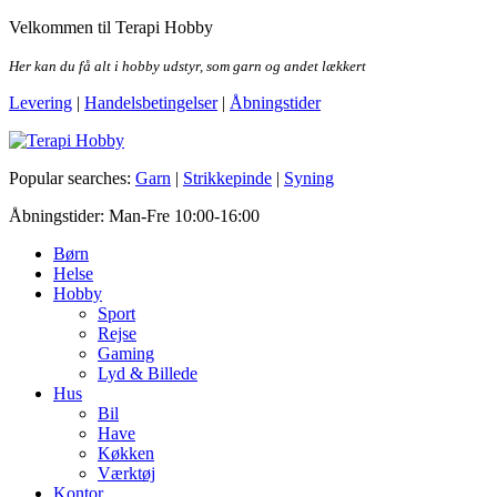
Skip
Velkommen til Terapi Hobby
to
the
Her kan du få alt i hobby udstyr, som garn og andet lækkert
content
Levering
|
Handelsbetingelser
|
Åbningstider
Terapi Hobby
Popular searches:
Garn
|
Strikkepinde
|
Syning
Åbningstider: Man-Fre 10:00-16:00
Børn
Helse
Hobby
Sport
Rejse
Gaming
Lyd & Billede
Hus
Bil
Have
Køkken
Værktøj
Kontor