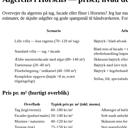
Overvejer du algerens på tag, facade eller fliser i Horsens? Jeg har ma
estimater, de skjulte udgifter og gode spørgsmål til håndværkeren. Fo
Scenario
Arbe
Lille villa — kun tagrens (70–120 m² tag)
Højtryk / blød afvask
Blød rens af facade + 
Standard villa — tag + facade
efterbehandling/impr
Ældre murstensfacade med alger (80–140 m²)
Skånsom højtryk eller 
Træterrasse (20–40 m²)
Højtryk med lavt tryk
Flisebelægning / indkørsel (40–100 m²)
Højtryk + fugebehand
Komplekse opgaver (højde >8 m, svært
Stillas, lift, specialuds
tilgængeligt)
Pris pr. m² (hurtigt overblik)
Overflade
Typisk pris pr. m² (inkl. moms)
Tag (tegl/eternit)
60–180 kr./m²
Afhænger af hæld
Facader (pudset/malet)
50–140 kr./m²
Soft‑wash anbefal
Mursten / natursten
40–120 kr./m²
Skånsom rens for 
Terrasse (træ)
25–150 kr./m²
Stor spændvidde p