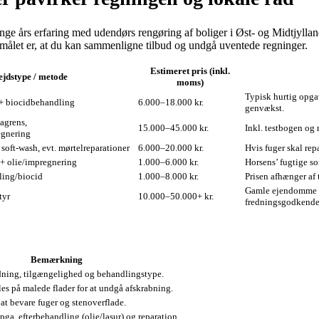
nge års erfaring med udendørs rengøring af boliger i Øst- og Midtjylland,
rmålet er, at du kan sammenligne tilbud og undgå uventede regninger.
Estimeret pris (inkl.
jdstype / metode
moms)
Typisk hurtig opga
 + biocidbehandling
6.000–18.000 kr.
genvækst.
tagrens,
15.000–45.000 kr.
Inkl. testbogen og m
egnering
soft‑wash, evt. mørtelreparationer
6.000–20.000 kr.
Hvis fuger skal rep
 + olie/impregnering
1.000–6.000 kr.
Horsens’ fugtige s
ling/biocid
1.000–8.000 kr.
Prisen afhænger af
Gamle ejendomme i 
tyr
10.000–50.000+ kr.
fredningsgodkende
Bemærkning
ning, tilgængelighed og behandlingstype.
es på malede flader for at undgå afskrabning.
at bevare fuger og stenoverflade.
ga. efterbehandling (olie/lasur) og reparation.