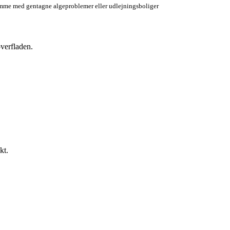
me med gentagne algeproblemer eller udlejningsboliger
overfladen.
kt.