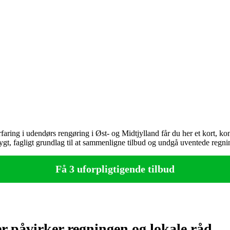
ing i udendørs rengøring i Øst‑ og Midtjylland får du her et kort, konkr
ygt, fagligt grundlag til at sammenligne tilbud og undgå uventede regni
Få 3 uforpligtigende tilbud
r påvirker regningen og lokale råd