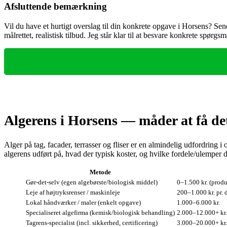
Afsluttende bemærkning
Vil du have et hurtigt overslag til din konkrete opgave i Horsens? Se
målrettet, realistisk tilbud. Jeg står klar til at besvare konkrete spø
Algerens i Horsens — måder at få det
Alger på tag, facader, terrasser og fliser er en almindelig udfordrin
algerens udført på, hvad der typisk koster, og hvilke fordele/ulemper 
Metode
Gør‑det‑selv (egen algebørste/biologisk middel)
0–1.500 kr. (produ
Leje af højtryksrenser / maskinleje
200–1.000 kr. pr. 
Lokal håndværker / maler (enkelt opgave)
1.000–6.000 kr.
Specialiseret algefirma (kemisk/biologisk behandling)
2.000–12.000+ kr.
Tagrens‑specialist (incl. sikkerhed, certificering)
3.000–20.000+ kr.