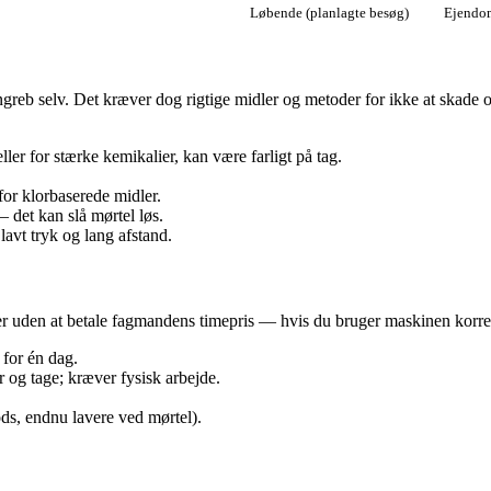
Løbende (planlagte besøg)
Ejendom
greb selv. Det kræver dog rigtige midler og metoder for ikke at skade 
ller for stærke kemikalier, kan være farligt på tag.
 for klorbaserede midler.
 det kan slå mørtel løs.
 lavt tryk og lang afstand.
ger uden at betale fagmandens timepris — hvis du bruger maskinen korre
t for én dag.
r og tage; kræver fysisk arbejde.
ds, endnu lavere ved mørtel).