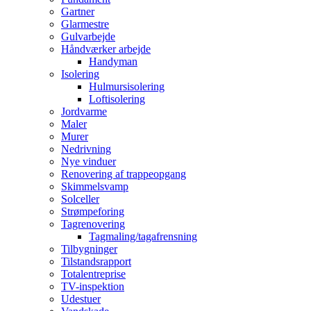
Gartner
Glarmestre
Gulvarbejde
Håndværker arbejde
Handyman
Isolering
Hulmursisolering
Loftisolering
Jordvarme
Maler
Murer
Nedrivning
Nye vinduer
Renovering af trappeopgang
Skimmelsvamp
Solceller
Strømpeforing
Tagrenovering
Tagmaling/tagafrensning
Tilbygninger
Tilstandsrapport
Totalentreprise
TV-inspektion
Udestuer