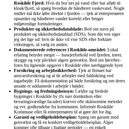
Roskilde Fjord:
Hvis du bor tæt på vand eller har afløb til
kloak/fjord, så spørg hvordan de håndterer vaskevand. Nogle
midler må ikke løbe direkte i fjorden — tjek at entreprenøren
opsamler og håndterer vandet korrekt eller bruger
miljøvenlige formuleringer.
Produkter og sikkerhedsdatablade:
Bed om navn på
produktet og sikkerhedsdatablad (SDS). Som din ven siger
jeg det lige ud: hvis de ikke vil vise SDS eller forklare
virkningen, så vælg en anden.
Dokumenterede referencer i Roskilde-området:
Lokal
erfaring betyder meget — husejerforhold ved fjorden, træer,
skygge og vejr påvirker algers genvækst. Bed om før/efter-
fotos fra lignende opgaver i Roskilde eller nærliggende byer.
Forsikring og arbejdssikkerhed:
Tjek at firmaet har
ansvarsforsikring og at de arbejder med faldsikring ved
tagarbejde. Få dokumentation på både forsikring og om deres
ansatte er uddannede i arbejde i højder.
Bygnings- og fredningshensyn:
I ældre og fredede
bygninger i Roskilde by (fx nær domkirken eller
bevaringsværdige facader) kræves ofte skånsomme metoder
og evt. godkendelse fra kommunen. Informér Roskilde
Kommune eller få entreprenøren til at gøre det for dig.
Garanti og vedligeholdelsesplan:
Spørg om garanti mod
genvækst og få en konkret vedligeholdelsesplan. Alger
kommer ofte tilbage i fugtige perioder — en enkelt