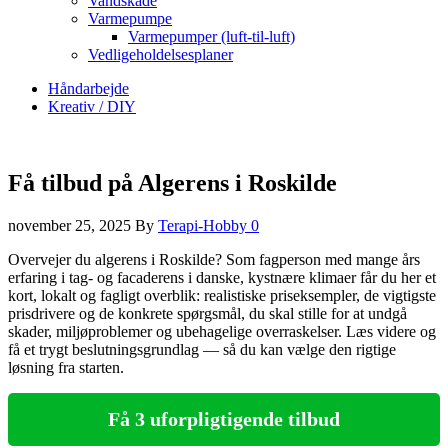
Vandskade
Varmepumpe
Varmepumper (luft-til-luft)
Vedligeholdelsesplaner
Håndarbejde
Kreativ / DIY
Få tilbud på Algerens i Roskilde
november 25, 2025
By
Terapi-Hobby
0
Overvejer du algerens i Roskilde? Som fagperson med mange års
erfaring i tag‑ og facaderens i danske, kystnære klimaer får du her et
kort, lokalt og fagligt overblik: realistiske priseksempler, de vigtigste
prisdrivere og de konkrete spørgsmål, du skal stille for at undgå
skader, miljøproblemer og ubehagelige overraskelser. Læs videre og
få et trygt beslutningsgrundlag — så du kan vælge den rigtige
løsning fra starten.
Få 3 uforpligtigende tilbud