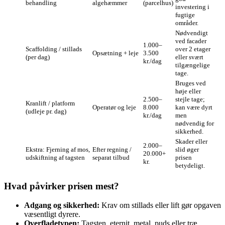
behandling
algehæmmer
(parcelhus)
investering i
fugtige
områder.
Nødvendigt
ved facader
1.000–
Scaffolding / stillads
over 2 etager
Opsætning + leje
3.500
(per dag)
eller svært
kr./dag
tilgængelige
tage.
Bruges ved
høje eller
2.500–
stejle tage;
Kranlift / platform
Operatør og leje
8.000
kan være dyrt
(udleje pr. dag)
kr./dag
men
nødvendig for
sikkerhed.
Skader eller
2.000–
Ekstra: Fjerning af mos,
Efter regning /
slid øger
20.000+
udskiftning af tagsten
separat tilbud
prisen
kr.
betydeligt.
Hvad påvirker prisen mest?
Adgang og sikkerhed:
Krav om stillads eller lift gør opgaven
væsentligt dyrere.
Overfladetypen:
Tagsten, eternit, metal, puds eller træ