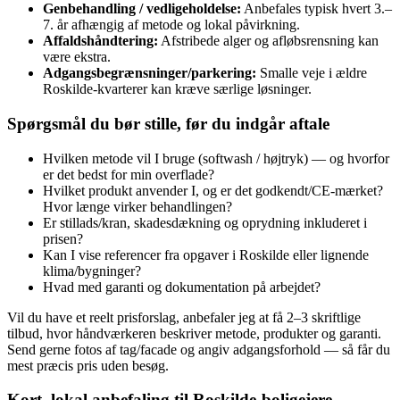
Genbehandling / vedligeholdelse:
Anbefales typisk hvert 3.–
7. år afhængig af metode og lokal påvirkning.
Affaldshåndtering:
Afstribede alger og afløbsrensning kan
være ekstra.
Adgangsbegrænsninger/parkering:
Smalle veje i ældre
Roskilde-kvarterer kan kræve særlige løsninger.
Spørgsmål du bør stille, før du indgår aftale
Hvilken metode vil I bruge (softwash / højtryk) — og hvorfor
er det bedst for min overflade?
Hvilket produkt anvender I, og er det godkendt/CE‑mærket?
Hvor længe virker behandlingen?
Er stillads/kran, skadesdækning og oprydning inkluderet i
prisen?
Kan I vise referencer fra opgaver i Roskilde eller lignende
klima/bygninger?
Hvad med garanti og dokumentation på arbejdet?
Vil du have et reelt prisforslag, anbefaler jeg at få 2–3 skriftlige
tilbud, hvor håndværkeren beskriver metode, produkter og garanti.
Send gerne fotos af tag/facade og angiv adgangsforhold — så får du
mest præcis pris uden besøg.
Kort, lokal anbefaling til Roskilde‑boligejere