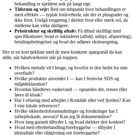
behandling er sjældent nok på langt sigt.
Tidsrum og vejr:
Bed om tidspunkt hvor behandlingen er
mest effektiv — typisk forår/efterår, når der er plusgrader og
ikke frost. Undgå rengøring i direkte frost eller stærk sol, da
midlerne kan virke dårligere.
Prisstruktur og skriftlig aftale:
Få tilbud skriftligt med
specifikationer: hvad er inkluderet (affald, udstyr, afspærring),
betalingsbetingelser og hvad der udløser ekstraregning.
Her er en kort tjekliste med de mest konkrete spørgsmål du kan
stille, når håndværkeren står på trappen:
Hvilken metode vil I bruge, og hvorfor er den bedst for min
overflade?
Hvilke produkter anvender I — kan I fremvise SDS og
miljødeklaration?
Hvordan håndteres vaskevand — opsamles det, renses eller
føres til kloak?
Har I erfaring med arbejder i Roskilde eller ved fjorden? Kan
I vise lokale referencer?
Hvilke sikkerhedsforanstaltninger og forsikringer har I
(arbejdsskade, ansvar)? Kan jeg få dokumentation?
Hvor lang garanti tilbyder I, og hvad dækker den konkret?
Hvad med efterbehandling/forebyggelse — tilbyder I
plejeaftale eller rådgivning om forebyggelse?