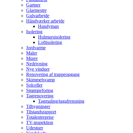
Gartner
Glarmestre
Gulvarbejde
Håndværker arbejde
Handyman
Isolering
Hulmursisolering
Loftisolering
Jordvarme
Maler
Murer
Nedrivning
Nye vinduer
Renovering af trappeopgang
Skimmelsvamp
Solceller
Strømpeforing
Tagrenovering
Tagmaling/tagafrensning
Tilbygninger
Tilstandsrapport
Totalentreprise
TV-inspektion
Udestuer