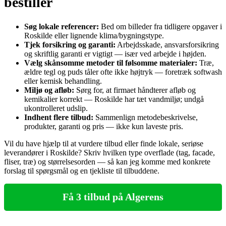
bestiller
Søg lokale referencer:
Bed om billeder fra tidligere opgaver i
Roskilde eller lignende klima/bygningstype.
Tjek forsikring og garanti:
Arbejdsskade, ansvarsforsikring
og skriftlig garanti er vigtigt — især ved arbejde i højden.
Vælg skånsomme metoder til følsomme materialer:
Træ,
ældre tegl og puds tåler ofte ikke højtryk — foretræk softwash
eller kemisk behandling.
Miljø og afløb:
Sørg for, at firmaet håndterer afløb og
kemikalier korrekt — Roskilde har tæt vandmiljø; undgå
ukontrolleret udslip.
Indhent flere tilbud:
Sammenlign metodebeskrivelse,
produkter, garanti og pris — ikke kun laveste pris.
Vil du have hjælp til at vurdere tilbud eller finde lokale, seriøse
leverandører i Roskilde? Skriv hvilken type overflade (tag, facade,
fliser, træ) og størrelsesorden — så kan jeg komme med konkrete
forslag til spørgsmål og en tjekliste til tilbuddene.
Få 3 tilbud på Algerens