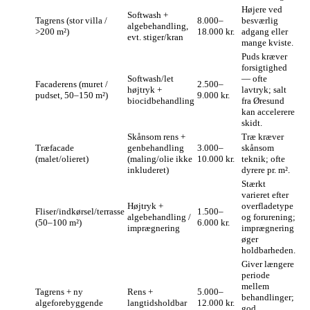
Højere ved
Softwash +
Tagrens (stor villa /
8.000–
besværlig
algebehandling,
>200 m²)
18.000 kr.
adgang eller
evt. stiger/kran
mange kviste.
Puds kræver
forsigtighed
Softwash/let
— ofte
Facaderens (muret /
2.500–
højtryk +
lavtryk; salt
pudset, 50–150 m²)
9.000 kr.
biocidbehandling
fra Øresund
kan accelerere
skidt.
Skånsom rens +
Træ kræver
Træfacade
genbehandling
3.000–
skånsom
(malet/olieret)
(maling/olie ikke
10.000 kr.
teknik; ofte
inkluderet)
dyrere pr. m².
Stærkt
varieret efter
Højtryk +
overfladetype
Fliser/indkørsel/terrasse
1.500–
algebehandling /
og forurening;
(50–100 m²)
6.000 kr.
imprægnering
imprægnering
øger
holdbarheden.
Giver længere
periode
mellem
Tagrens + ny
Rens +
5.000–
behandlinger;
algeforebyggende
langtidsholdbar
12.000 kr.
god