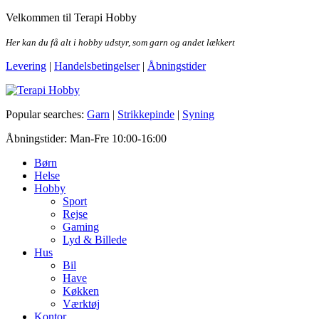
Skip
Velkommen til Terapi Hobby
to
the
Her kan du få alt i hobby udstyr, som garn og andet lækkert
content
Levering
|
Handelsbetingelser
|
Åbningstider
Terapi Hobby
Popular searches:
Garn
|
Strikkepinde
|
Syning
Åbningstider: Man-Fre 10:00-16:00
Børn
Helse
Hobby
Sport
Rejse
Gaming
Lyd & Billede
Hus
Bil
Have
Køkken
Værktøj
Kontor