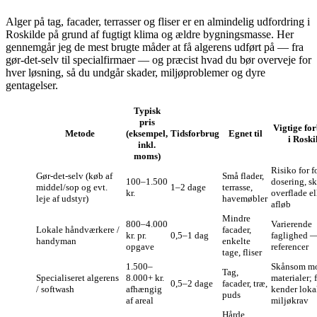
Alger på tag, facader, terrasser og fliser er en almindelig udfordring i
Roskilde på grund af fugtigt klima og ældre bygningsmasse. Her
gennemgår jeg de mest brugte måder at få algerens udført på — fra
gør‑det‑selv til specialfirmaer — og præcist hvad du bør overveje for
hver løsning, så du undgår skader, miljøproblemer og dyre
gentagelser.
Typisk
pris
Vigtige fo
Metode
(eksempel,
Tidsforbrug
Egnet til
i Roski
inkl.
moms)
Risiko for f
Gør‑det‑selv (køb af
Små flader,
100–1.500
dosering, s
middel/sop og evt.
1–2 dage
terrasse,
kr.
overflade el
leje af udstyr)
havemøbler
afløb
Mindre
800–4.000
Varierende
Lokale håndværkere /
facader,
kr. pr.
0,5–1 dag
faglighed —
handyman
enkelte
opgave
referencer
tage, fliser
1.500–
Skånsom m
Tag,
Specialiseret algerens
8.000+ kr.
materialer; 
0,5–2 dage
facader, træ,
/ softwash
afhængig
kender loka
puds
af areal
miljøkrav
Hårde