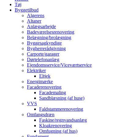
Tøj
Byggetilbud
Algerens
Altaner
Anlægsarbejde
Badeværelsesrenovering
Belægning/brolægning
Byggesagkyndige
Bygherrerådgivning
Carporte/garager
Dørtelefonanlæg
Ejendomsservice/Viceværtservice
Elektriker
Eltjek
Energimærke
Facaderenovering
Facademaling
Sandblæsning (af huse)
VVS
Faldstammerenovering
Omfangsdræn
Faskine/regnvandsanlæg
Kloakrenovering
Omfugning (af hus)
Fundament