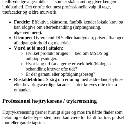
nedbrydelige alge‑midler — som er skånsomt og giver længere
holdbarhed. Det er ofte det mest professionelle valg til tage,
træfacader og ældre murværk.
Fordele:
Effektivt, skånsomt, fagfolk kender lokale krav og
kan rådgive om efterbehandling (imprægnering,
algehæmmere).
Ulemper:
Dyrere end DIY eller handyman; priser afhænger
af adgangsforhold og materiale.
Værd at få med i aftalen:
Hvilket produkt bruges — bed om MSDS og
miljøoplysninger.
Hvor lang tid før algerne er væk helt (biologisk
behandling kræver ofte tid)?
Er der garanti eller opfølgningsbesøg?
Roskildefaktor:
Spørg om erfaring med ældre landsbyhuse
eller bevaringsværdige facader — der kræves ofte ekstra
omtanke.
Professionel højtryksrens / trykrensning
Højtryksrensning fjerner hurtigt alger og mos fra hårde flader som
beton og enkelte typer sten, men kan være for hårdt for træ, pudset
mur eller gamle tagsten.