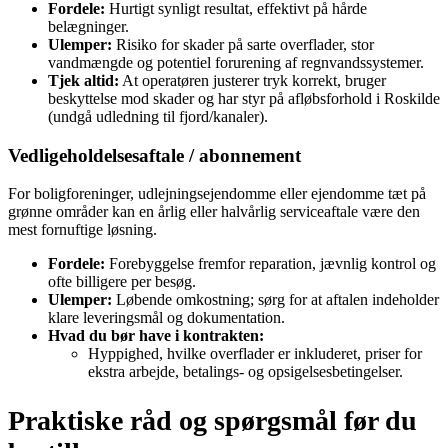
Fordele:
Hurtigt synligt resultat, effektivt på hårde
belægninger.
Ulemper:
Risiko for skader på sarte overflader, stor
vandmængde og potentiel forurening af regnvandssystemer.
Tjek altid:
At operatøren justerer tryk korrekt, bruger
beskyttelse mod skader og har styr på afløbsforhold i Roskilde
(undgå udledning til fjord/kanaler).
Vedligeholdelsesaftale / abonnement
For boligforeninger, udlejningsejendomme eller ejendomme tæt på
grønne områder kan en årlig eller halvårlig serviceaftale være den
mest fornuftige løsning.
Fordele:
Forebyggelse fremfor reparation, jævnlig kontrol og
ofte billigere per besøg.
Ulemper:
Løbende omkostning; sørg for at aftalen indeholder
klare leveringsmål og dokumentation.
Hvad du bør have i kontrakten:
Hyppighed, hvilke overflader er inkluderet, priser for
ekstra arbejde, betalings- og opsigelsesbetingelser.
Praktiske råd og spørgsmål før du