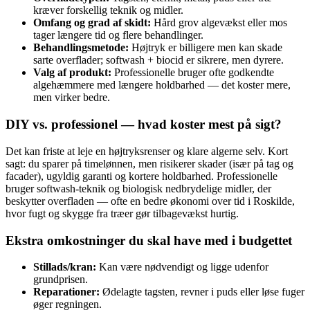
kræver forskellig teknik og midler.
Omfang og grad af skidt:
Hård grov algevækst eller mos
tager længere tid og flere behandlinger.
Behandlingsmetode:
Højtryk er billigere men kan skade
sarte overflader; softwash + biocid er sikrere, men dyrere.
Valg af produkt:
Professionelle bruger ofte godkendte
algehæmmere med længere holdbarhed — det koster mere,
men virker bedre.
DIY vs. professionel — hvad koster mest på sigt?
Det kan friste at leje en højtryksrenser og klare algerne selv. Kort
sagt: du sparer på timelønnen, men risikerer skader (især på tag og
facader), ugyldig garanti og kortere holdbarhed. Professionelle
bruger softwash-teknik og biologisk nedbrydelige midler, der
beskytter overfladen — ofte en bedre økonomi over tid i Roskilde,
hvor fugt og skygge fra træer gør tilbagevækst hurtig.
Ekstra omkostninger du skal have med i budgettet
Stillads/kran:
Kan være nødvendigt og ligge udenfor
grundprisen.
Reparationer:
Ødelagte tagsten, revner i puds eller løse fuger
øger regningen.