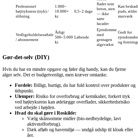
flader som
Professionel
1.000–
Kan beskadi
beton, sten
højtryksrens (tryk) /
10.000+
0,5–2 dage
puds, ældre
— ikke
slibning
kr.
murværk
sarte
facader
Ejendomme
Årligt
Godt for
Vedligeholdelsesaftale
med
500–5.000
Løbende
ejendomsbe
/ abonnement
gentagen
kr.
og forening
algevækst
Gør‑det‑selv (DIY)
Hvis du har en mindre opgave og føler dig handy, kan du fjerne
alger selv. Det er budgetvenligt, men kræver omtanke.
Fordele:
Billigt, hurtigt, du har fuld kontrol over produkter og
tidspunkt.
Ulemper:
Risiko for overforbrug af kemikalier, forkert tryk
ved højtryksrens kan ødelægge overflader, sikkerhedsrisiko
ved arbejde i højden.
Hvad du skal gøre i Roskilde:
Vælg skånsomme midler (bio‑nedbrydelige, lavt
aktivstofforbrug).
Dæk afløb og havemiljø — undgå udslip til kloak eller
åer.