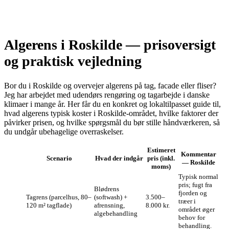
Algerens i Roskilde — prisoversigt
og praktisk vejledning
Bor du i Roskilde og overvejer algerens på tag, facade eller fliser?
Jeg har arbejdet med udendørs rengøring og tagarbejde i danske
klimaer i mange år. Her får du en konkret og lokaltilpasset guide til,
hvad algerens typisk koster i Roskilde‑området, hvilke faktorer der
påvirker prisen, og hvilke spørgsmål du bør stille håndværkeren, så
du undgår ubehagelige overraskelser.
Estimeret
Kommentar
Scenario
Hvad der indgår
pris (inkl.
— Roskilde
moms)
Typisk normal
pris; fugt fra
Blødrens
fjorden og
Tagrens (parcelhus, 80–
(softwash) +
3.500–
træer i
120 m² tagflade)
afrensning,
8.000 kr.
området øger
algebehandling
behov for
behandling.