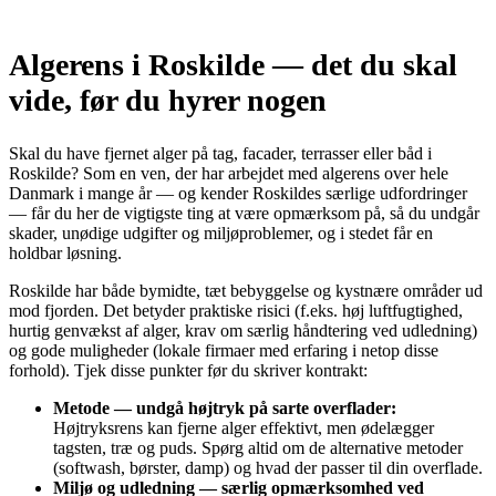
Algerens i Roskilde — det du skal
vide, før du hyrer nogen
Skal du have fjernet alger på tag, facader, terrasser eller båd i
Roskilde? Som en ven, der har arbejdet med algerens over hele
Danmark i mange år — og kender Roskildes særlige udfordringer
— får du her de vigtigste ting at være opmærksom på, så du undgår
skader, unødige udgifter og miljøproblemer, og i stedet får en
holdbar løsning.
Roskilde har både bymidte, tæt bebyggelse og kystnære områder ud
mod fjorden. Det betyder praktiske risici (f.eks. høj luftfugtighed,
hurtig genvækst af alger, krav om særlig håndtering ved udledning)
og gode muligheder (lokale firmaer med erfaring i netop disse
forhold). Tjek disse punkter før du skriver kontrakt:
Metode — undgå højtryk på sarte overflader:
Højtryksrens kan fjerne alger effektivt, men ødelægger
tagsten, træ og puds. Spørg altid om de alternative metoder
(softwash, børster, damp) og hvad der passer til din overflade.
Miljø og udledning — særlig opmærksomhed ved