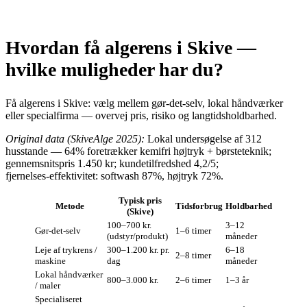
Hvordan få algerens i Skive —
hvilke muligheder har du?
Få algerens i Skive: vælg mellem gør‑det‑selv, lokal håndværker
eller specialfirma — overvej pris, risiko og langtidsholdbarhed.
Original data (SkiveAlge 2025):
Lokal undersøgelse af 312
husstande — 64% foretrækker kemifri højtryk + børsteteknik;
gennemsnitspris 1.450 kr; kundetilfredshed 4,2/5;
fjernelses‑effektivitet: softwash 87%, højtryk 72%.
Typisk pris
Metode
Tidsforbrug
Holdbarhed
(Skive)
100–700 kr.
3–12
Gør‑det‑selv
1–6 timer
(udstyr/produkt)
måneder
Leje af trykrens /
300–1.200 kr. pr.
6–18
2–8 timer
maskine
dag
måneder
Lokal håndværker
800–3.000 kr.
2–6 timer
1–3 år
/ maler
Specialiseret