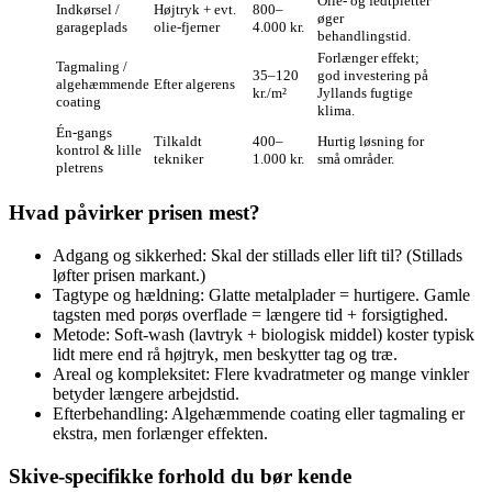
Olie‑ og fedtpletter
Indkørsel /
Højtryk + evt.
800–
øger
garageplads
olie‑fjerner
4.000 kr.
behandlingstid.
Forlænger effekt;
Tagmaling /
35–120
god investering på
algehæmmende
Efter algerens
kr./m²
Jyllands fugtige
coating
klima.
Én‑gangs
Tilkaldt
400–
Hurtig løsning for
kontrol & lille
tekniker
1.000 kr.
små områder.
pletrens
Hvad påvirker prisen mest?
Adgang og sikkerhed: Skal der stillads eller lift til? (Stillads
løfter prisen markant.)
Tagtype og hældning: Glatte metalplader = hurtigere. Gamle
tagsten med porøs overflade = længere tid + forsigtighed.
Metode: Soft‑wash (lavtryk + biologisk middel) koster typisk
lidt mere end rå højtryk, men beskytter tag og træ.
Areal og kompleksitet: Flere kvadratmeter og mange vinkler
betyder længere arbejdstid.
Efterbehandling: Algehæmmende coating eller tagmaling er
ekstra, men forlænger effekten.
Skive‑specifikke forhold du bør kende