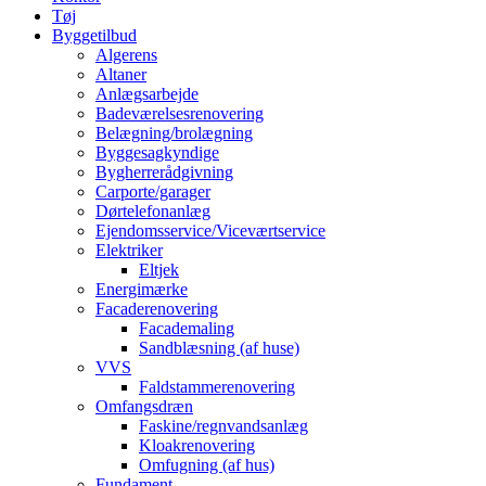
Tøj
Byggetilbud
Algerens
Altaner
Anlægsarbejde
Badeværelsesrenovering
Belægning/brolægning
Byggesagkyndige
Bygherrerådgivning
Carporte/garager
Dørtelefonanlæg
Ejendomsservice/Viceværtservice
Elektriker
Eltjek
Energimærke
Facaderenovering
Facademaling
Sandblæsning (af huse)
VVS
Faldstammerenovering
Omfangsdræn
Faskine/regnvandsanlæg
Kloakrenovering
Omfugning (af hus)
Fundament