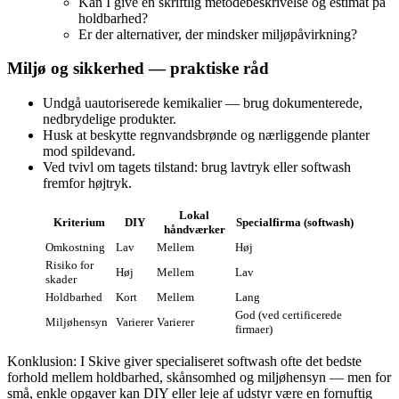
Kan I give en skriftlig metodebeskrivelse og estimat på
holdbarhed?
Er der alternativer, der mindsker miljøpåvirkning?
Miljø og sikkerhed — praktiske råd
Undgå uautoriserede kemikalier — brug dokumenterede,
nedbrydelige produkter.
Husk at beskytte regnvandsbrønde og nærliggende planter
mod spildevand.
Ved tvivl om tagets tilstand: brug lavtryk eller softwash
fremfor højtryk.
Lokal
Kriterium
DIY
Specialfirma (softwash)
håndværker
Omkostning
Lav
Mellem
Høj
Risiko for
Høj
Mellem
Lav
skader
Holdbarhed
Kort
Mellem
Lang
God (ved certificerede
Miljøhensyn
Varierer
Varierer
firmaer)
Konklusion: I Skive giver specialiseret softwash ofte det bedste
forhold mellem holdbarhed, skånsomhed og miljøhensyn — men for
små, enkle opgaver kan DIY eller leje af udstyr være en fornuftig