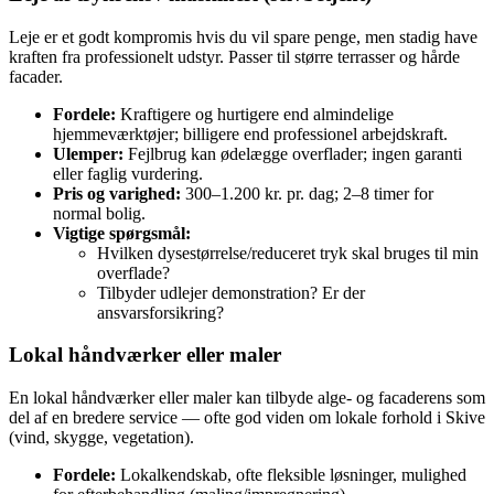
Leje er et godt kompromis hvis du vil spare penge, men stadig have
kraften fra professionelt udstyr. Passer til større terrasser og hårde
facader.
Fordele:
Kraftigere og hurtigere end almindelige
hjemmeværktøjer; billigere end professionel arbejdskraft.
Ulemper:
Fejlbrug kan ødelægge overflader; ingen garanti
eller faglig vurdering.
Pris og varighed:
300–1.200 kr. pr. dag; 2–8 timer for
normal bolig.
Vigtige spørgsmål:
Hvilken dysestørrelse/reduceret tryk skal bruges til min
overflade?
Tilbyder udlejer demonstration? Er der
ansvarsforsikring?
Lokal håndværker eller maler
En lokal håndværker eller maler kan tilbyde alge‑ og facaderens som
del af en bredere service — ofte god viden om lokale forhold i Skive
(vind, skygge, vegetation).
Fordele:
Lokalkendskab, ofte fleksible løsninger, mulighed