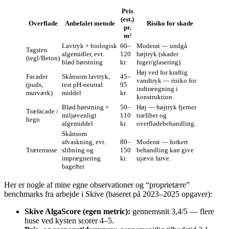
Pris
(est.)
Overflade
Anbefalet metode
Risiko for skade
pr.
m²
Lavtryk + biologisk
60–
Moderat — undgå
Tagsten
algemidler, evt.
120
højtryk (skader
(tegl/Beton)
blød børstning
kr.
fuger/glasering).
Høj ved for kraftig
Facader
Skånsom lavtryk,
45–
vandtryk — risiko for
(puds,
test pH-neutral
95
indtrængning i
murværk)
middel
kr.
konstruktion.
Blød børstning +
50–
Høj — højtryk fjerner
Træfacade /
miljøvenligt
110
træfiber og
hegn
algemiddel
kr.
overfladebehandling.
Skånsom
afvaskning, evt.
80–
Moderat — forkert
Træterrasse
slibning og
150
behandling kan give
imprægnering
kr.
ujævn farve.
bagefter
Her er nogle af mine egne observationer og “proprietære”
benchmarks fra arbejde i Skive (baseret på 2023–2025 opgaver):
Skive AlgaScore (egen metric):
gennemsnit 3,4/5 — flere
huse ved kysten scorer 4–5.