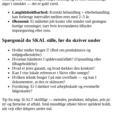
alger i området — det er guld værd.
Langtidsholdbarhed:
Korrekt behandling + efterbehandling
kan forlænge intervallet mellem rens med 2–5 år.
Økonomi:
Et målrettet job koster ofte mindre end gentagne
hurtige rensninger, især hvis leverandøren tilbyder
imprægnering efter rens.
Spørgsmål du SKAL stille, før du skriver under
Hvilke midler bruger I? (Bed om produktnavn og
miljøgodkendelse)
Hvordan håndterer I spildevand/afløb? (Opsamling eller
tilbageholdelse)
Hvad er jeres garanti, og hvad dækker den konkret?
Kan I vise lokale referencer i Skive eller omegn?
Hvilken teknik bruger I på min overflade — og kan I
dokumentere, at den er skånsom?
Forsikring: Er I dækket ved arbejdsskade og eventuelle
følgeskader?
Tip fra mig: få ALT skriftligt — metoder, produkter, tidsplan, pris pr.
m² og fjernelse af affald. Små mundtlige aftaler bliver sjældent holdt,
når vejr eller tidspres sætter ind.