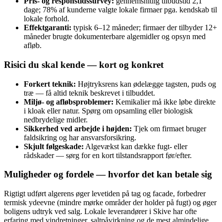
Pris- og responstidssurvey:
gennemsnitlig tilbudstid 2,1
dage; 78% af kunderne valgte lokale firmaer pga. kendskab til
lokale forhold.
Effektgaranti:
typisk 6–12 måneder; firmaer der tilbyder 12+
måneder brugte dokumenterbare algemidler og opsyn med
afløb.
Risici du skal kende — kort og konkret
Forkert teknik:
Højtryksrens kan ødelægge tagsten, puds og
træ — få altid teknik beskrevet i tilbuddet.
Miljø- og afløbsproblemer:
Kemikalier må ikke løbe direkte
i kloak eller natur. Spørg om opsamling eller biologisk
nedbrydelige midler.
Sikkerhed ved arbejde i højden:
Tjek om firmaet bruger
faldsikring og har ansvarsforsikring.
Skjult følgeskade:
Algevækst kan dække fugt- eller
rådskader — sørg for en kort tilstandsrapport før/efter.
Muligheder og fordele — hvorfor det kan betale sig
Rigtigt udført algerens øger levetiden på tag og facade, forbedrer
termisk ydeevne (mindre mørke områder der holder på fugt) og øger
boligens udtryk ved salg. Lokale leverandører i Skive har ofte
erfaring med vindretninger, saltpåvirkning og de mest almindelige