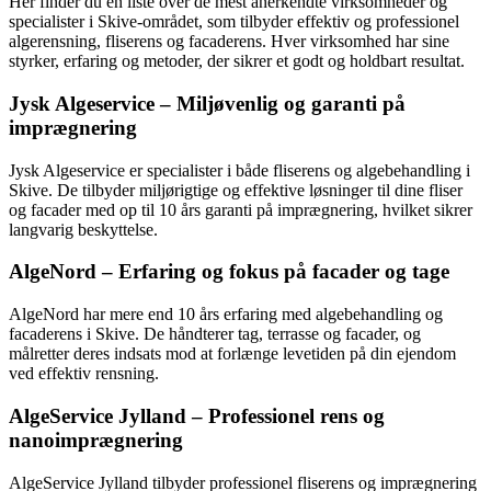
Her finder du en liste over de mest anerkendte virksomheder og
specialister i Skive-området, som tilbyder effektiv og professionel
algerensning, fliserens og facaderens. Hver virksomhed har sine
styrker, erfaring og metoder, der sikrer et godt og holdbart resultat.
Jysk Algeservice – Miljøvenlig og garanti på
imprægnering
Jysk Algeservice er specialister i både fliserens og algebehandling i
Skive. De tilbyder miljørigtige og effektive løsninger til dine fliser
og facader med op til 10 års garanti på imprægnering, hvilket sikrer
langvarig beskyttelse.
AlgeNord – Erfaring og fokus på facader og tage
AlgeNord har mere end 10 års erfaring med algebehandling og
facaderens i Skive. De håndterer tag, terrasse og facader, og
målretter deres indsats mod at forlænge levetiden på din ejendom
ved effektiv rensning.
AlgeService Jylland – Professionel rens og
nanoimprægnering
AlgeService Jylland tilbyder professionel fliserens og imprægnering