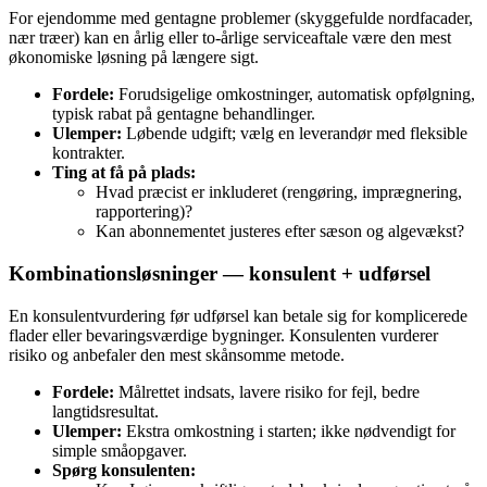
For ejendomme med gentagne problemer (skyggefulde nordfacader,
nær træer) kan en årlig eller to‑årlige serviceaftale være den mest
økonomiske løsning på længere sigt.
Fordele:
Forudsigelige omkostninger, automatisk opfølgning,
typisk rabat på gentagne behandlinger.
Ulemper:
Løbende udgift; vælg en leverandør med fleksible
kontrakter.
Ting at få på plads:
Hvad præcist er inkluderet (rengøring, imprægnering,
rapportering)?
Kan abonnementet justeres efter sæson og algevækst?
Kombinationsløsninger — konsulent + udførsel
En konsulentvurdering før udførsel kan betale sig for komplicerede
flader eller bevaringsværdige bygninger. Konsulenten vurderer
risiko og anbefaler den mest skånsomme metode.
Fordele:
Målrettet indsats, lavere risiko for fejl, bedre
langtidsresultat.
Ulemper:
Ekstra omkostning i starten; ikke nødvendigt for
simple småopgaver.
Spørg konsulenten: