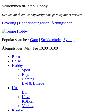
Skip
Velkommen til Terapi Hobby
to
the
Her kan du få alt i hobby udstyr, som garn og andet lækkert
content
Levering
|
Handelsbetingelser
|
Åbningstider
Terapi Hobby
Popular searches:
Garn
|
Strikkepinde
|
Syning
Åbningstider: Man-Fre 10:00-16:00
Børn
Helse
Hobby
Sport
Rejse
Gaming
Lyd & Billede
Hus
Bil
Have
Køkken
Værktøj
Kontor