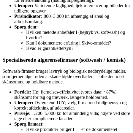
for efterbehandling (maling/impregnering).
Ulemper:
Varierende faglighed; tjek referencer og billeder fra
tidligere opgaver.
Prisindikator:
800–3.000 kr. afhængig af areal og
arbejdsomfang.
Spørg dem:
Hvilken metode anbefaler I (højtryk vs. softwash) og
hvorfor?
Kan I dokumentere erfaring i Skive‑området?
Hvad er garanti/eftersyn?
Specialiserede algerensefirmaer (softwash / kemisk)
Softwash‑firmaer bruger lavtryk og biologisk nedbrydelige midler,
som fjerner alger uden at skade bløde overflader — ofte den mest
skånsomme og holdbare metode.
Fordele:
Høj fjernelses‑effektivitet (vores data: ~87%),
skånsomt for tag og træværk, længere holdbarhed.
Ulemper:
Dyrere end DIY; vælg firma med miljøhensyn og
korrekt afdækning af udearealer.
Prisleje:
1.200–5.000 kr. for almindelig villa; højere ved store
tage eller komplicerede facader.
Spørg firmaet:
Hvilke produkter bruger I — er de dokumenteret