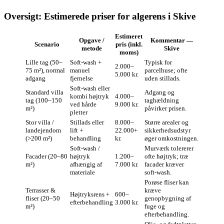
Oversigt: Estimerede priser for algerens i Skive
Estimeret
Opgave /
Kommentar —
Scenario
pris (inkl.
metode
Skive
moms)
Lille tag (50–
Soft‑wash +
Typisk for
2.000–
75 m²), normal
manuel
parcelhuse; ofte
5.000 kr.
adgang
fjernelse
uden stillads.
Soft‑wash eller
Standard villa
Adgang og
kombi højtryk
4.000–
tag (100–150
taghældning
ved hårde
9.000 kr.
m²)
påvirker prisen.
pletter
Stor villa /
Stillads eller
8.000–
Større arealer og
landejendom
lift +
22.000+
sikkerhedsudstyr
(>200 m²)
behandling
kr.
øger omkostningen.
Soft‑wash /
Murværk tolererer
Facader (20–80
højtryk
1.200–
ofte højtryk; træ
m²)
afhængig af
7.000 kr.
facader kræver
materiale
soft‑wash.
Porøse fliser kan
Terrasser &
kræve
Højtryksrens +
600–
fliser (20–50
genopbygning af
efterbehandling
3.000 kr.
m²)
fuge og
efterbehandling.