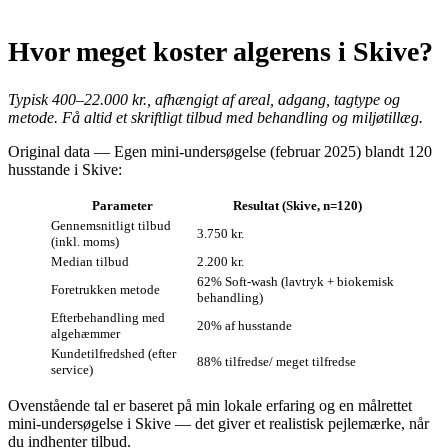
Hvor meget koster algerens i Skive?
Typisk 400–22.000 kr., afhængigt af areal, adgang, tagtype og
metode. Få altid et skriftligt tilbud med behandling og miljøtillæg.
Original data — Egen mini‑undersøgelse (februar 2025) blandt 120
husstande i Skive:
Parameter
Resultat (Skive, n=120)
Gennemsnitligt tilbud
3.750 kr.
(inkl. moms)
Median tilbud
2.200 kr.
62% Soft‑wash (lavtryk + biokemisk
Foretrukken metode
behandling)
Efterbehandling med
20% af husstande
algehæmmer
Kunde­tilfredshed (efter
88% tilfredse/ meget tilfredse
service)
Ovenstående tal er baseret på min lokale erfaring og en målrettet
mini‑undersøgelse i Skive — det giver et realistisk pejlemærke, når
du indhenter tilbud.