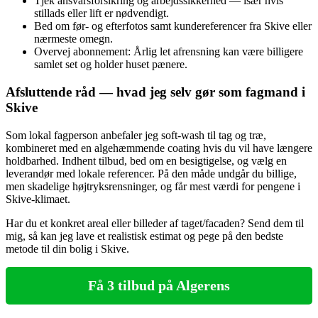
Tjek ansvarsforsikring og arbejdssikkerhed — især hvis
stillads eller lift er nødvendigt.
Bed om før‑ og efterfotos samt kunde­referencer fra Skive eller
nærmeste omegn.
Overvej abonnement: Årlig let afrensning kan være billigere
samlet set og holder huset pænere.
Afsluttende råd — hvad jeg selv gør som fagmand i
Skive
Som lokal fagperson anbefaler jeg soft‑wash til tag og træ,
kombineret med en algehæmmende coating hvis du vil have længere
holdbarhed. Indhent tilbud, bed om en besigtigelse, og vælg en
leverandør med lokale referencer. På den måde undgår du billige,
men skadelige højtryksrensninger, og får mest værdi for pengene i
Skive‑klimaet.
Har du et konkret areal eller billeder af taget/facaden? Send dem til
mig, så kan jeg lave et realistisk estimat og pege på den bedste
metode til din bolig i Skive.
Få 3 tilbud på Algerens