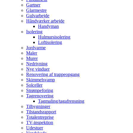
Gartner
Glarmestre
Gulvarbejde
Håndværker arbejde
Handyman
Isolering
Hulmursisolering
Loftisolering
Jordvarme
Maler
Murer
Nedrivning
Nye vinduer
Renovering af trappeopgang
Skimmelsvamp
Solceller
Strømpeforing
Tagrenovering
Tagmaling/tagafrensning
Tilbygninger
Tilstandsrapport
Totalentreprise
TV-inspektion
Udestuer