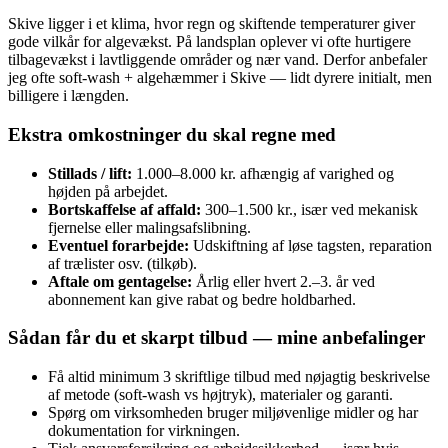
Skive ligger i et klima, hvor regn og skiftende temperaturer giver
gode vilkår for algevækst. På landsplan oplever vi ofte hurtigere
tilbagevækst i lavtliggende områder og nær vand. Derfor anbefaler
jeg ofte soft‑wash + algehæmmer i Skive — lidt dyrere initialt, men
billigere i længden.
Ekstra omkostninger du skal regne med
Stillads / lift:
1.000–8.000 kr. afhængig af varighed og
højden på arbejdet.
Bortskaffelse af affald:
300–1.500 kr., især ved mekanisk
fjernelse eller malingsafslibning.
Eventuel forarbejde:
Udskiftning af løse tagsten, reparation
af trælister osv. (tilkøb).
Aftale om gentagelse:
Årlig eller hvert 2.–3. år ved
abonnement kan give rabat og bedre holdbarhed.
Sådan får du et skarpt tilbud — mine anbefalinger
Få altid minimum 3 skriftlige tilbud med nøjagtig beskrivelse
af metode (soft‑wash vs højtryk), materialer og garanti.
Spørg om virksomheden bruger miljøvenlige midler og har
dokumentation for virkningen.