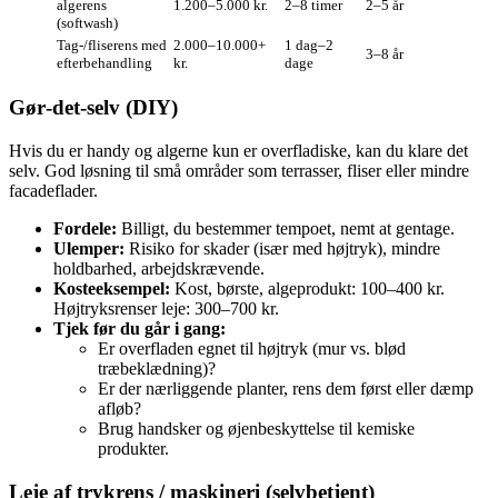
algerens
1.200–5.000 kr.
2–8 timer
2–5 år
(softwash)
Tag-/fliserens med
2.000–10.000+
1 dag–2
3–8 år
efterbehandling
kr.
dage
Gør‑det‑selv (DIY)
Hvis du er handy og algerne kun er overfladiske, kan du klare det
selv. God løsning til små områder som terrasser, fliser eller mindre
facadeflader.
Fordele:
Billigt, du bestemmer tempoet, nemt at gentage.
Ulemper:
Risiko for skader (især med højtryk), mindre
holdbarhed, arbejdskrævende.
Kosteeksempel:
Kost, børste, algeprodukt: 100–400 kr.
Højtryksrenser leje: 300–700 kr.
Tjek før du går i gang:
Er overfladen egnet til højtryk (mur vs. blød
træbeklædning)?
Er der nærliggende planter, rens dem først eller dæmp
afløb?
Brug handsker og øjenbeskyttelse til kemiske
produkter.
Leje af trykrens / maskineri (selvbetjent)