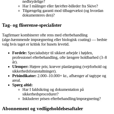
nedbrydelige?
Har I målinger eller før/efter-billeder fra Skive?
Tilgængelig garanti mod tilbagevækst (og hvordan
dokumenteres den)?
Tag‑ og fliserense‑specialister
Tagfirmaer kombinerer ofte rens med efterbehandling
(alge‑hæmmende imprægnering eller biologisk coating) — bedste
valg hvis taget er kritisk for husets levetid.
Fordele:
Specialudstyr til sikkert arbejde i højden,
professionel efterbehandling, ofte længere holdbarhed (3–8
år).
Ulemper:
Højere pris; kræver planlægning (vejrforhold og
sikkerhedsforanstaltninger).
Prisindikator:
2.000–10.000+ kr., afhænger af tagtype og
areal.
Spørg altid:
Har I faldsikring og dokumentation på
sikkerhedsprocedurer?
Inkluderer prisen efterbehandling/imprægnering?
Abonnement og vedligeholdelsesaftaler