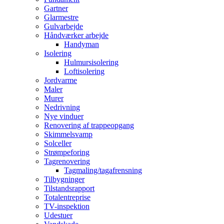
Gartner
Glarmestre
Gulvarbejde
Håndværker arbejde
Handyman
Isolering
Hulmursisolering
Loftisolering
Jordvarme
Maler
Murer
Nedrivning
Nye vinduer
Renovering af trappeopgang
Skimmelsvamp
Solceller
Strømpeforing
Tagrenovering
Tagmaling/tagafrensning
Tilbygninger
Tilstandsrapport
Totalentreprise
TV-inspektion
Udestuer