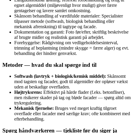
egnet algemiddel (miljøvenligt hvor muligt) giver færre
gentagelser og lavere samlet omkostning.
Skånsom behandling af værdifulde materialer: Specialister
tilpasser metode (softwash, biologisk behandling eller
mekanisk afrenskning) til tagtype og facade.
Dokumentation og garanti: Foto før/efter, skriftlig beskrivelse
af brugte midler og realistisk garanti på arbejdet.
Forebyggelse: Rådgivning om vedligeholdelsesinterval,
trimning af beplantning (mindre skygge = færre alger) og evt.
behandling der hindrer genvækst.
Metoder — hvad du skal spørge ind til
Softwash (lavtryk + biologisk/kemisk middel):
Skånsomt
mod tagsten og facader, godt til algemidler der opløser vækst
uden at beskadige overfladen.
Højtryksrens:
Effektivt på hårde flader (f.eks. betonfliser),
men risikerer skader på tag og bløde facader — spørg altid om
trykregulering.
Mekanisk fjernelse:
Bruges ved meget kraftig tilgroet
overflade eller facader med særlige krav; ofte kombineret med
efterbehandling.
Spørg håndværkeren — tjekliste før du siger ja