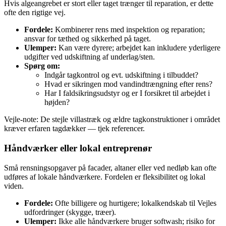
Hvis algeangrebet er stort eller taget trænger til reparation, er dette
ofte den rigtige vej.
Fordele:
Kombinerer rens med inspektion og reparation;
ansvar for tæthed og sikkerhed på taget.
Ulemper:
Kan være dyrere; arbejdet kan inkludere yderligere
udgifter ved udskiftning af underlag/sten.
Spørg om:
Indgår tagkontrol og evt. udskiftning i tilbuddet?
Hvad er sikringen mod vandindtrængning efter rens?
Har I faldsikringsudstyr og er I forsikret til arbejdet i
højden?
Vejle‑note: De stejle villastræk og ældre tagkonstruktioner i området
kræver erfaren tagdækker — tjek referencer.
Håndværker eller lokal entreprenør
Små rensningsopgaver på facader, altaner eller ved nedløb kan ofte
udføres af lokale håndværkere. Fordelen er fleksibilitet og lokal
viden.
Fordele:
Ofte billigere og hurtigere; lokalkendskab til Vejles
udfordringer (skygge, træer).
Ulemper:
Ikke alle håndværkere bruger softwash; risiko for