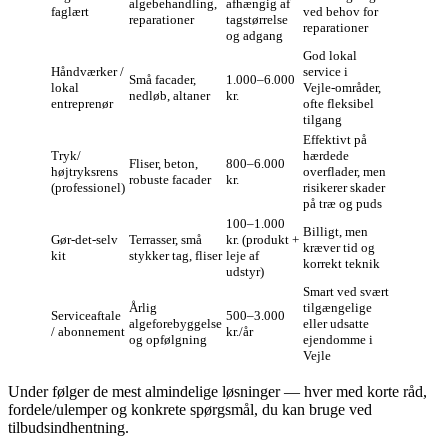
algebehandling,
afhængig af
faglært
ved behov for
reparationer
tagstørrelse
reparationer
og adgang
God lokal
Håndværker /
service i
Små facader,
1.000–6.000
lokal
Vejle‑områder,
nedløb, altaner
kr.
entreprenør
ofte fleksibel
tilgang
Effektivt på
Tryk/
hærdede
Fliser, beton,
800–6.000
højtryksrens
overflader, men
robuste facader
kr.
(professionel)
risikerer skader
på træ og puds
100–1.000
Billigt, men
Gør‑det‑selv
Terrasser, små
kr. (produkt +
kræver tid og
kit
stykker tag, fliser
leje af
korrekt teknik
udstyr)
Smart ved svært
Årlig
tilgængelige
Serviceaftale
500–3.000
algeforebyggelse
eller udsatte
/ abonnement
kr./år
og opfølgning
ejendomme i
Vejle
Under følger de mest almindelige løsninger — hver med korte råd,
fordele/ulemper og konkrete spørgsmål, du kan bruge ved
tilbudsindhentning.