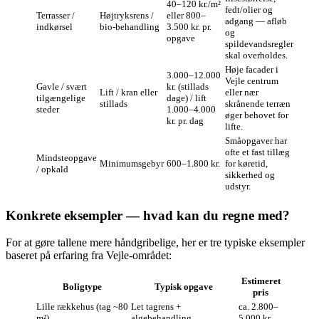
40–120 kr./m²
fedt/olier og
Terrasser /
Højtryksrens /
eller 800–
adgang — afløb
indkørsel
bio‑behandling
3.500 kr. pr.
og
opgave
spildevandsregler
skal overholdes.
Høje facader i
3.000–12.000
Vejle centrum
Gavle / svært
kr. (stillads
Lift / kran eller
eller nær
tilgængelige
dage) / lift
stillads
skrånende terræn
steder
1.000–4.000
øger behovet for
kr. pr. dag
lifte.
Småopgaver har
ofte et fast tillæg
Mindsteopgave
Minimumsgebyr
600–1.800 kr.
for køretid,
/ opkald
sikkerhed og
udstyr.
Konkrete eksempler — hvad kan du regne med?
For at gøre tallene mere håndgribelige, her er tre typiske eksempler
baseret på erfaring fra Vejle‑området:
Estimeret
Boligtype
Typisk opgave
pris
Lille rækkehus (tag ~80
Let tagrens +
ca. 2.800–
m²)
algebehandling
5.000 kr.