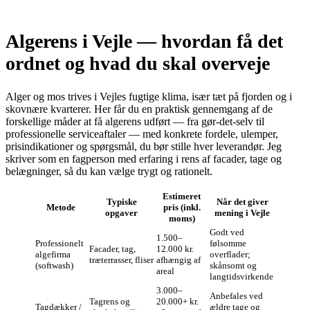
Algerens i Vejle — hvordan få det
ordnet og hvad du skal overveje
Alger og mos trives i Vejles fugtige klima, især tæt på fjorden og i
skovnære kvarterer. Her får du en praktisk gennemgang af de
forskellige måder at få algerens udført — fra gør‑det‑selv til
professionelle serviceaftaler — med konkrete fordele, ulemper,
prisindikationer og spørgsmål, du bør stille hver leverandør. Jeg
skriver som en fagperson med erfaring i rens af facader, tage og
belægninger, så du kan vælge trygt og rationelt.
Estimeret
Typiske
Når det giver
Metode
pris (inkl.
opgaver
mening i Vejle
moms)
Godt ved
1.500–
Professionelt
følsomme
Facader, tag,
12.000 kr.
algefirma
overflader;
træterrasser, fliser
afhængig af
(softwash)
skånsomt og
areal
langtidsvirkende
3.000–
Anbefales ved
Tagrens og
20.000+ kr.
Tagdækker /
ældre tage og