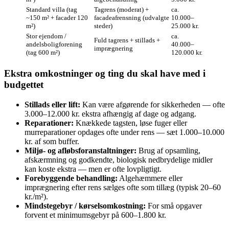
Standard villa (tag
Tagrens (moderat) +
ca.
~150 m² + facader 120
facadeafrensning (udvalgte
10.000–
m²)
steder)
25.000 kr.
Stor ejendom /
ca.
Fuld tagrens + stillads +
andelsboligforening
40.000–
imprægnering
(tag 600 m²)
120.000 kr.
Ekstra omkostninger og ting du skal have med i
budgettet
Stillads eller lift:
Kan være afgørende for sikkerheden — ofte
3.000–12.000 kr. ekstra afhængig af dage og adgang.
Reparationer:
Knækkede tagsten, løse fuger eller
murreparationer opdages ofte under rens — sæt 1.000–10.000
kr. af som buffer.
Miljø- og afløbsforanstaltninger:
Brug af opsamling,
afskærmning og godkendte, biologisk nedbrydelige midler
kan koste ekstra — men er ofte lovpligtigt.
Forebyggende behandling:
Algehæmmere eller
imprægnering efter rens sælges ofte som tillæg (typisk 20–60
kr./m²).
Mindstegebyr / kørselsomkostning:
For små opgaver
forvent et minimumsgebyr på 600–1.800 kr.