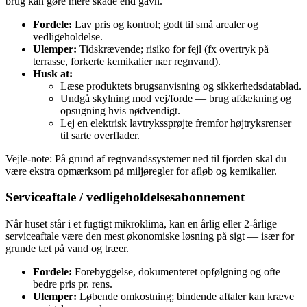
brug kan gøre mere skade end gavn.
Fordele:
Lav pris og kontrol; godt til små arealer og
vedligeholdelse.
Ulemper:
Tidskrævende; risiko for fejl (fx overtryk på
terrasse, forkerte kemikalier nær regnvand).
Husk at:
Læse produktets brugsanvisning og sikkerhedsdatablad.
Undgå skylning mod vej/forde — brug afdækning og
opsugning hvis nødvendigt.
Lej en elektrisk lavtrykssprøjte fremfor højtryksrenser
til sarte overflader.
Vejle‑note: På grund af regnvandssystemer ned til fjorden skal du
være ekstra opmærksom på miljøregler for afløb og kemikalier.
Serviceaftale / vedligeholdelsesabonnement
Når huset står i et fugtigt mikroklima, kan en årlig eller 2‑årlige
serviceaftale være den mest økonomiske løsning på sigt — især for
grunde tæt på vand og træer.
Fordele:
Forebyggelse, dokumenteret opfølgning og ofte
bedre pris pr. rens.
Ulemper:
Løbende omkostning; bindende aftaler kan kræve