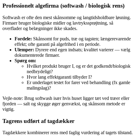
Professionelt algefirma (softwash / biologisk rens)
Softwash er ofte den mest skånsomme og langtidsholdbare løsning.
Firmaer bruger biologiske midler og lavtrykssprøjtning, så
overflader og belægninger ikke skades.
Fordele:
Skånsomt for puds, træ og tagsten; længerevarende
effekt; ofte garanti på algefrihed i en periode.
Ulemper:
Dyrere end egen indsats; kvalitet varierer — vælg
dokumenterede firmaer.
Spørg om:
Hvilket produkt bruger I, og er det godkendt/biologisk
nedbrydeligt?
Hvor lang effektgaranti tilbyder I?
Er underlaget testet for farer ved behandling (fx gamle
malingslag)?
Vejle‑note: Brug softwash især hvis huset ligger tæt ved træer eller
fjorden — salt og skygge øger genvækst, og skånsom metode er
vigtig.
Tagrens udført af tagdækker
Tagdækkere kombinerer rens med faglig vurdering af tagets tilstand.