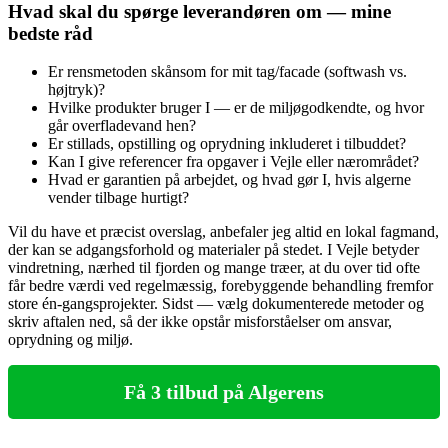
Hvad skal du spørge leverandøren om — mine
bedste råd
Er rensmetoden skånsom for mit tag/facade (softwash vs.
højtryk)?
Hvilke produkter bruger I — er de miljøgodkendte, og hvor
går overfladevand hen?
Er stillads, opstilling og oprydning inkluderet i tilbuddet?
Kan I give referencer fra opgaver i Vejle eller nærområdet?
Hvad er garantien på arbejdet, og hvad gør I, hvis algerne
vender tilbage hurtigt?
Vil du have et præcist overslag, anbefaler jeg altid en lokal fagmand,
der kan se adgangsforhold og materialer på stedet. I Vejle betyder
vindretning, nærhed til fjorden og mange træer, at du over tid ofte
får bedre værdi ved regelmæssig, forebyggende behandling fremfor
store én‑gangsprojekter. Sidst — vælg dokumenterede metoder og
skriv aftalen ned, så der ikke opstår misforståelser om ansvar,
oprydning og miljø.
Få 3 tilbud på Algerens