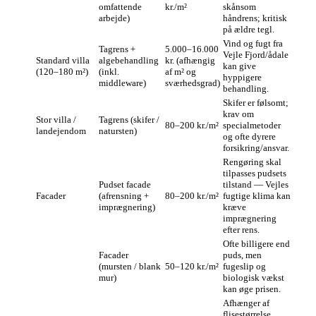
omfattende
kr./m²
skånsom
arbejde)
håndrens; kritisk
på ældre tegl.
Vind og fugt fra
Tagrens +
5.000–16.000
Vejle Fjord/ådale
Standard villa
algebehandling
kr. (afhængig
kan give
(120–180 m²)
(inkl.
af m² og
hyppigere
middleware)
sværhedsgrad)
behandling.
Skifer er følsomt;
krav om
Stor villa /
Tagrens (skifer /
80–200 kr./m²
specialmetoder
landejendom
natursten)
og ofte dyrere
forsikring/ansvar.
Rengøring skal
tilpasses pudsets
Pudset facade
tilstand — Vejles
Facader
(afrensning +
80–200 kr./m²
fugtige klima kan
imprægnering)
kræve
imprægnering
efter rens.
Ofte billigere end
Facader
puds, men
(mursten / blank
50–120 kr./m²
fugeslip og
mur)
biologisk vækst
kan øge prisen.
Afhænger af
flisestørrelse,