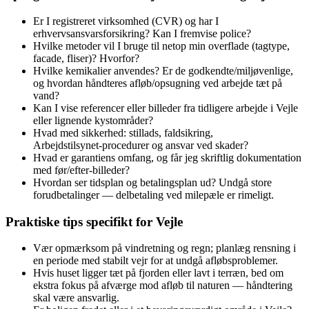
Er I registreret virksomhed (CVR) og har I
erhvervsansvarsforsikring? Kan I fremvise police?
Hvilke metoder vil I bruge til netop min overflade (tagtype,
facade, fliser)? Hvorfor?
Hvilke kemikalier anvendes? Er de godkendte/miljøvenlige,
og hvordan håndteres afløb/opsugning ved arbejde tæt på
vand?
Kan I vise referencer eller billeder fra tidligere arbejde i Vejle
eller lignende kystområder?
Hvad med sikkerhed: stillads, faldsikring,
Arbejdstilsynet‑procedurer og ansvar ved skader?
Hvad er garantiens omfang, og får jeg skriftlig dokumentation
med før/efter‑billeder?
Hvordan ser tidsplan og betalingsplan ud? Undgå store
forudbetalinger — delbetaling ved milepæle er rimeligt.
Praktiske tips specifikt for Vejle
Vær opmærksom på vindretning og regn; planlæg rensning i
en periode med stabilt vejr for at undgå afløbsproblemer.
Hvis huset ligger tæt på fjorden eller lavt i terræn, bed om
ekstra fokus på afværge mod afløb til naturen — håndtering
skal være ansvarlig.