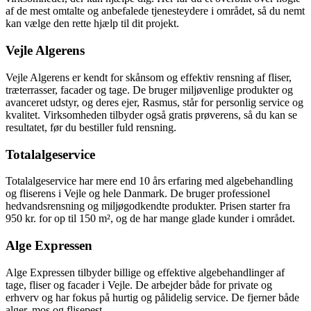
af de mest omtalte og anbefalede tjenesteydere i området, så du nemt
kan vælge den rette hjælp til dit projekt.
Vejle Algerens
Vejle Algerens er kendt for skånsom og effektiv rensning af fliser,
træterrasser, facader og tage. De bruger miljøvenlige produkter og
avanceret udstyr, og deres ejer, Rasmus, står for personlig service og
kvalitet. Virksomheden tilbyder også gratis prøverens, så du kan se
resultatet, før du bestiller fuld rensning.
Totalalgeservice
Totalalgeservice har mere end 10 års erfaring med algebehandling
og fliserens i Vejle og hele Danmark. De bruger professionel
hedvandsrensning og miljøgodkendte produkter. Prisen starter fra
950 kr. for op til 150 m², og de har mange glade kunder i området.
Alge Expressen
Alge Expressen tilbyder billige og effektive algebehandlinger af
tage, fliser og facader i Vejle. De arbejder både for private og
erhverv og har fokus på hurtig og pålidelig service. De fjerner både
alger, mos og flisepest.