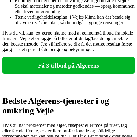
Er boligen fredet eller i et bevaringsværdigt område i Vejle?
Så skal materialer og metoder godkendes — spørg kommunen
eller leverandøren tidligt.
Tænk vedligeholdelsesplan: i Vejles klima kan det betale sig
at lave en 3–5 års plan, så du undgår hyppige rensninger.
Hvis du vil, kan jeg gerne hjælpe med at gennemgå tilbud fra lokale
firmaer i Vejle eller kigge på billeder af dit tag/facade og anbefale
den bedste metode. Jeg vil hellere se dig få det rigtige resultat første
gang — det sparer både penge og bekymringer.
Få 3 tilbud på Algerens
Bedste Algerens-tjenester i og
omkring Vejle
Hvis du har problemer med alger, flisepest eller mos på fliser, tag
eller facade i Vejle, er der flere professionelle og pålidelige
virksomheder, der kan hjælpe dig. Her får du et overblik over nogle