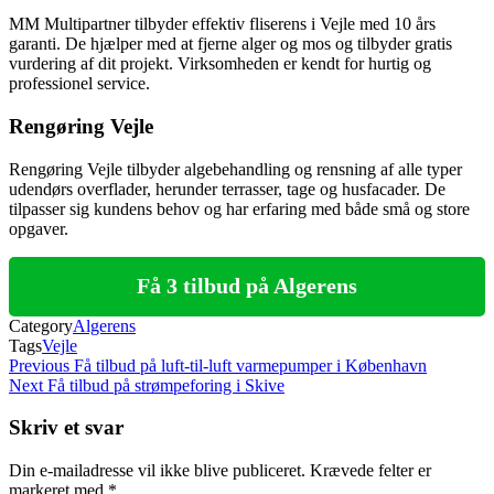
MM Multipartner tilbyder effektiv fliserens i Vejle med 10 års
garanti. De hjælper med at fjerne alger og mos og tilbyder gratis
vurdering af dit projekt. Virksomheden er kendt for hurtig og
professionel service.
Rengøring Vejle
Rengøring Vejle tilbyder algebehandling og rensning af alle typer
udendørs overflader, herunder terrasser, tage og husfacader. De
tilpasser sig kundens behov og har erfaring med både små og store
opgaver.
Få 3 tilbud på Algerens
Category
Algerens
Tags
Vejle
Indlægsnavigation
Previous
Previous
Få tilbud på luft-til-luft varmepumper i København
Post
Next
Next
Få tilbud på strømpeforing i Skive
Post
Skriv et svar
Din e-mailadresse vil ikke blive publiceret.
Krævede felter er
markeret med
*