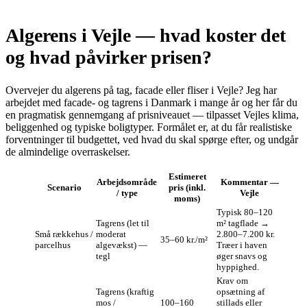
Algerens i Vejle — hvad koster det
og hvad påvirker prisen?
Overvejer du algerens på tag, facade eller fliser i Vejle? Jeg har
arbejdet med facade‑ og tagrens i Danmark i mange år og her får du
en pragmatisk gennemgang af prisniveauet — tilpasset Vejles klima,
beliggenhed og typiske boligtyper. Formålet er, at du får realistiske
forventninger til budgettet, ved hvad du skal spørge efter, og undgår
de almindelige overraskelser.
Estimeret
Arbejdsområde
Kommentar —
Scenario
pris (inkl.
/ type
Vejle
moms)
Typisk 80–120
Tagrens (let til
m² tagflade →
Små rækkehus /
moderat
2.800–7.200 kr.
35–60 kr./m²
parcelhus
algevækst) —
Træer i haven
tegl
øger snavs og
hyppighed.
Krav om
Tagrens (kraftig
opsætning af
mos /
100–160
stillads eller