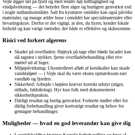
Vejle ligger tæt på fjord og med relativ høj luftfugtighed og
vindpåvirkning — det betyder flere alger og hurtigere genvækst end
i nogle indlandsområder. Salt fra kystnære områder kan også påvirke
materialer, og mange ældre huse i området har specialmaterialer eller
bevaringskrav. Derfor er det vigtigt, at den, du hyrer, kender lokale
forhold og kan vælge metoder, der både er effektive og skånsomme.
Risici ved forkert algerens
Skader på overfladen: Højtryk på tage eller bløde facader kan
slå tagsten i stykker, fjerne overfladebehandling eller rive
mørtel ud af fuger.
Miljøpåvirkning: Ukontrolleret afløb af kemikalier kan skade
vandmiljøet — i Vejle skal du være ekstra opmærksom nær
vandløb og fjorden.
Sikkerhed: Arbejde i højden kræver korrekt udstyr (stiger,
stillads, faldsikring). Hyr kun folk med dokumenteret
sikkerhedspraksis.
Dårligt resultat og hurtig genvækst: Forkerte midler eller for
dårlig forbehandling giver kortvarigt resultat og behov for
gentagne behandlinger.
Muligheder — hvad en god leverandør kan give dig
Langtidsholdbar løsning: Korrekt forbehandling og brug af