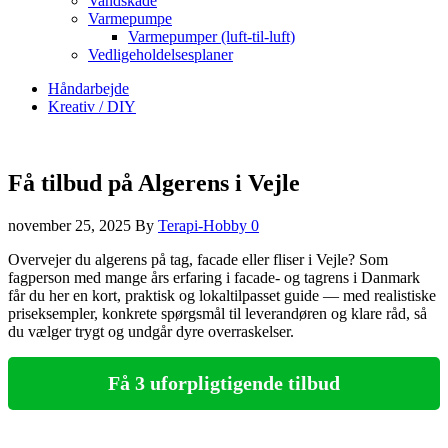
Vandskade
Varmepumpe
Varmepumper (luft-til-luft)
Vedligeholdelsesplaner
Håndarbejde
Kreativ / DIY
Få tilbud på Algerens i Vejle
november 25, 2025
By
Terapi-Hobby
0
Overvejer du algerens på tag, facade eller fliser i Vejle? Som
fagperson med mange års erfaring i facade‑ og tagrens i Danmark
får du her en kort, praktisk og lokaltilpasset guide — med realistiske
priseksempler, konkrete spørgsmål til leverandøren og klare råd, så
du vælger trygt og undgår dyre overraskelser.
Få 3 uforpligtigende tilbud