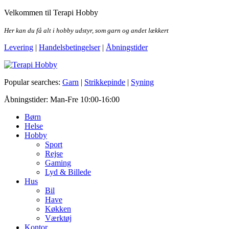
Skip
Velkommen til Terapi Hobby
to
the
Her kan du få alt i hobby udstyr, som garn og andet lækkert
content
Levering
|
Handelsbetingelser
|
Åbningstider
Terapi Hobby
Popular searches:
Garn
|
Strikkepinde
|
Syning
Åbningstider: Man-Fre 10:00-16:00
Børn
Helse
Hobby
Sport
Rejse
Gaming
Lyd & Billede
Hus
Bil
Have
Køkken
Værktøj
Kontor