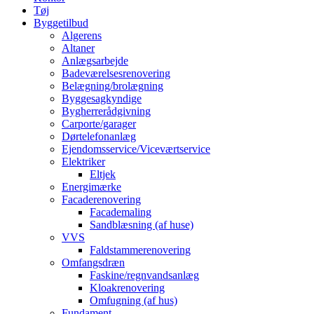
Tøj
Byggetilbud
Algerens
Altaner
Anlægsarbejde
Badeværelsesrenovering
Belægning/brolægning
Byggesagkyndige
Bygherrerådgivning
Carporte/garager
Dørtelefonanlæg
Ejendomsservice/Viceværtservice
Elektriker
Eltjek
Energimærke
Facaderenovering
Facademaling
Sandblæsning (af huse)
VVS
Faldstammerenovering
Omfangsdræn
Faskine/regnvandsanlæg
Kloakrenovering
Omfugning (af hus)
Fundament