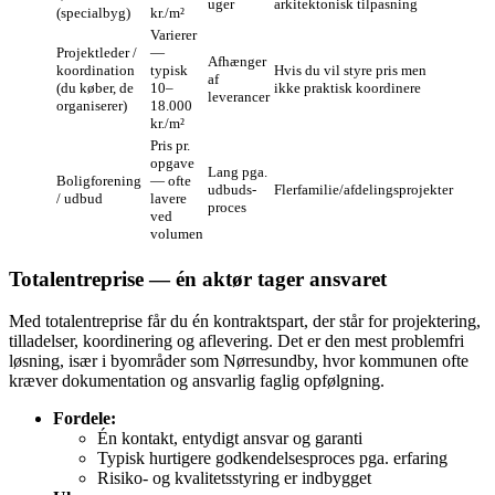
uger
arkitektonisk tilpasning
(specialbyg)
kr./m²
Varierer
Projektleder /
—
Afhænger
koordination
typisk
Hvis du vil styre pris men
af
(du køber, de
10–
ikke praktisk koordinere
leverancer
organiserer)
18.000
kr./m²
Pris pr.
opgave
Lang pga.
Boligforening
— ofte
udbuds­
Flerfamilie/afdelingsprojekter
/ udbud
lavere
proces
ved
volumen
Totalentreprise — én aktør tager ansvaret
Med totalentreprise får du én kontraktspart, der står for projektering,
tilladelser, koordinering og aflevering. Det er den mest problemfri
løsning, især i byområder som Nørresundby, hvor kommunen ofte
kræver dokumentation og ansvarlig faglig opfølgning.
Fordele:
Én kontakt, entydigt ansvar og garanti
Typisk hurtigere godkendelsesproces pga. erfaring
Risiko- og kvalitetsstyring er indbygget