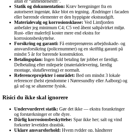
altan er “anmeldelsesfri”.
Statik og dokumentation:
Kræv beregninger fra en
autoriseret ingeniør, ikke blot en tegning. Ændringer i facaden
eller bærende elementer er den hyppigste ekstraudgift.
Materialevalg og korrosionsklasse:
Ved Limfjorden
anbefaler jeg minimum C4; C5 ved åbent saltpåvirket miljø.
Rust- eller malerfejl koster mere end ekstra for
korrosionsbeskyttelse.
Forsikring og garanti:
Få entreprenørens arbejdsskade- og
ansvarsforsikring (policenummer) og en skriftlig garanti på
mindst 5 år for bærende konstruktion.
Betalingsplan:
Ingen fuld betaling før jobbet er færdigt.
Delbetaling efter milepæle (materialelevering, færdig
montage, slutaflevering) er normalt.
Referenceprojekter i området:
Bed om mindst 3 lokale
referencer (helst ejendomme i Nørresundby eller Aalborg) og
gå ud og se altanerne fysisk.
Risici du ikke skal ignorere
Undervurderet statik:
Gør det ikke — ekstra forankringer
og forstærkninger er ofte dyre.
Dårlig korrosionsbeskyttelse:
Spar ikke her; salt og vind
forkorter levetiden drastisk.
Uklare ansvarsforhold:
Hvem rydder op, håndterer