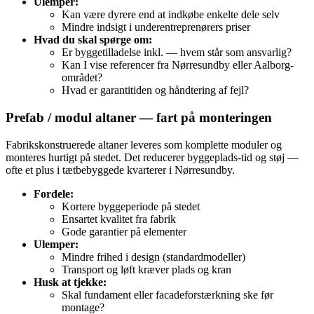
Ulemper:
Kan være dyrere end at indkøbe enkelte dele selv
Mindre indsigt i underentreprenørers priser
Hvad du skal spørge om:
Er byggetilladelse inkl. — hvem står som ansvarlig?
Kan I vise referencer fra Nørresundby eller Aalborg-
området?
Hvad er garantitiden og håndtering af fejl?
Prefab / modul altaner — fart på monteringen
Fabrikskonstruerede altaner leveres som komplette moduler og
monteres hurtigt på stedet. Det reducerer byggeplads-tid og støj —
ofte et plus i tætbebyggede kvarterer i Nørresundby.
Fordele:
Kortere byggeperiode på stedet
Ensartet kvalitet fra fabrik
Gode garantier på elementer
Ulemper:
Mindre frihed i design (standardmodeller)
Transport og løft kræver plads og kran
Husk at tjekke:
Skal fundament eller facadeforstærkning ske før
montage?