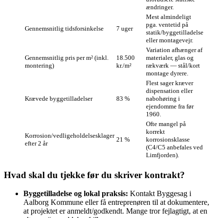
ændringer.
Mest almindeligt
pga. ventetid på
Gennemsnitlig tidsforsinkelse
7 uger
statik/byggetilladelse
eller montagevejr.
Variation afhænger af
Gennemsnitlig pris per m² (inkl.
18.500
materialer, glas og
montering)
kr./m²
rækværk — stål/kort
montage dyrere.
Flest sager kræver
dispensation eller
Krævede byggetilladelser
83 %
nabohøring i
ejendomme fra før
1960.
Ofte mangel på
korrekt
Korrosion/vedligeholdelsesklager
21 %
korrosionsklasse
efter 2 år
(C4/C5 anbefales ved
Limfjorden).
Hvad skal du tjekke før du skriver kontrakt?
Byggetilladelse og lokal praksis:
Kontakt Byggesag i
Aalborg Kommune eller få entreprenøren til at dokumentere,
at projektet er anmeldt/godkendt. Mange tror fejlagtigt, at en