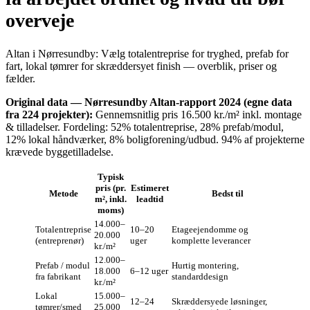
overveje
Altan i Nørresundby: Vælg totalentreprise for tryghed, prefab for
fart, lokal tømrer for skræddersyet finish — overblik, priser og
fælder.
Original data — Nørresundby Altan-rapport 2024 (egne data
fra 224 projekter):
Gennemsnitlig pris 16.500 kr./m² inkl. montage
& tilladelser. Fordeling: 52% totalentreprise, 28% prefab/modul,
12% lokal håndværker, 8% boligforening/udbud. 94% af projekterne
krævede byggetilladelse.
Typisk
pris (pr.
Estimeret
Metode
Bedst til
m², inkl.
leadtid
moms)
14.000–
Totalentreprise
10–20
Etageejendomme og
20.000
(entreprenør)
uger
komplette leverancer
kr./m²
12.000–
Prefab / modul
Hurtig montering,
18.000
6–12 uger
fra fabrikant
standarddesig­n
kr./m²
Lokal
15.000–
12–24
Skræddersyede løsninger,
tømrer/smed
25.000