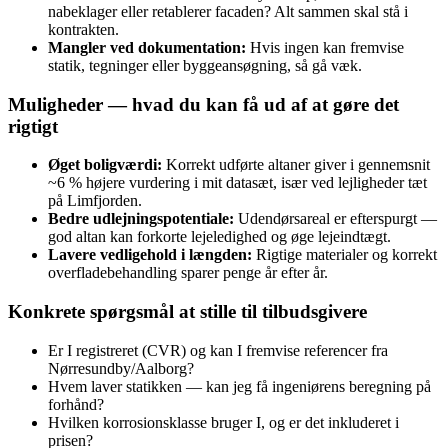
nabeklager eller retablerer facaden? Alt sammen skal stå i
kontrakten.
Mangler ved dokumentation:
Hvis ingen kan fremvise
statik, tegninger eller byggeansøgning, så gå væk.
Muligheder — hvad du kan få ud af at gøre det
rigtigt
Øget boligværdi:
Korrekt udførte altaner giver i gennemsnit
~6 % højere vurdering i mit datasæt, især ved lejligheder tæt
på Limfjorden.
Bedre udlejningspotentiale:
Udendørsareal er efterspurgt —
god altan kan forkorte lejeledighed og øge lejeindtægt.
Lavere vedligehold i længden:
Rigtige materialer og korrekt
overfladebehandling sparer penge år efter år.
Konkrete spørgsmål at stille til tilbudsgivere
Er I registreret (CVR) og kan I fremvise referencer fra
Nørresundby/Aalborg?
Hvem laver statikken — kan jeg få ingeniørens beregning på
forhånd?
Hvilken korrosionsklasse bruger I, og er det inkluderet i
prisen?