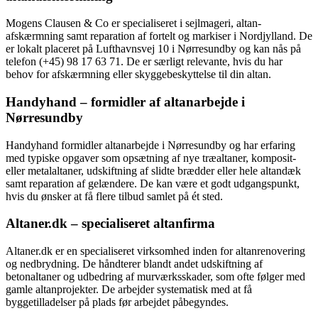
Mogens Clausen & Co er specialiseret i sejlmageri, altan­
afskærmning samt reparation af fortelt og markiser i Nordjylland. De
er lokalt placeret på Lufthavnsvej 10 i Nørresundby og kan nås på
telefon (+45) 98 17 63 71. De er særligt relevante, hvis du har
behov for afskærmning eller skyggebeskyttelse til din altan.
Handyhand – formidler af altanarbejde i
Nørresundby
Handyhand formidler altanarbejde i Nørresundby og har erfaring
med typiske opgaver som opsætning af nye træaltaner, komposit-
eller metalaltaner, udskiftning af slidte brædder eller hele altandæk
samt reparation af gelændere. De kan være et godt udgangspunkt,
hvis du ønsker at få flere tilbud samlet på ét sted.
Altaner.dk – specialiseret altanfirma
Altaner.dk er en specialiseret virksomhed inden for altanrenovering
og nedbrydning. De håndterer blandt andet udskiftning af
betonaltaner og udbedring af murværksskader, som ofte følger med
gamle altanprojekter. De arbejder systematisk med at få
byggetilladelser på plads før arbejdet påbegyndes.