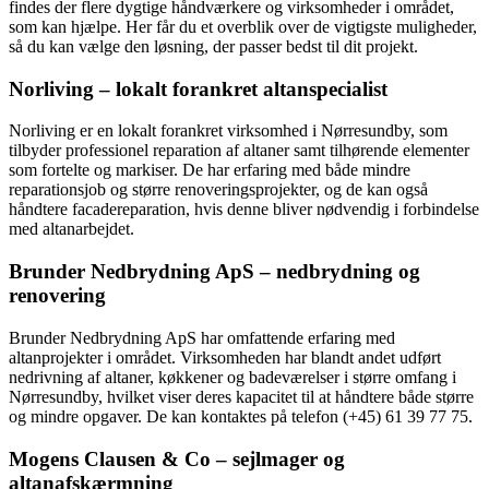
findes der flere dygtige håndværkere og virksomheder i området,
som kan hjælpe. Her får du et overblik over de vigtigste muligheder,
så du kan vælge den løsning, der passer bedst til dit projekt.
Norliving – lokalt forankret altanspecialist
Norliving er en lokalt forankret virksomhed i Nørresundby, som
tilbyder professionel reparation af altaner samt tilhørende elementer
som fortelte og markiser. De har erfaring med både mindre
reparationsjob og større renoveringsprojekter, og de kan også
håndtere facadereparation, hvis denne bliver nødvendig i forbindelse
med altanarbejdet.
Brunder Nedbrydning ApS – nedbrydning og
renovering
Brunder Nedbrydning ApS har omfattende erfaring med
altanprojekter i området. Virksomheden har blandt andet udført
nedrivning af altaner, køkkener og badeværelser i større omfang i
Nørresundby, hvilket viser deres kapacitet til at håndtere både større
og mindre opgaver. De kan kontaktes på telefon (+45) 61 39 77 75.
Mogens Clausen & Co – sejlmager og
altanafskærmning