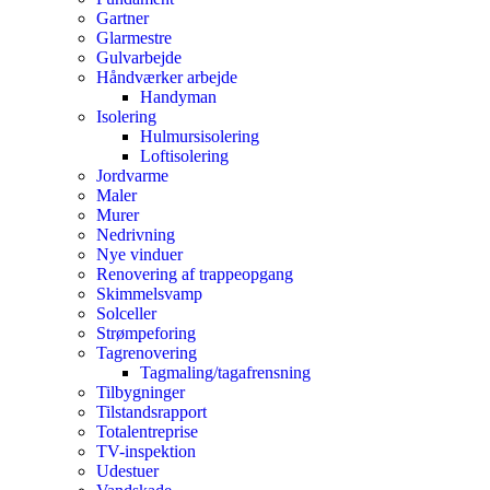
Gartner
Glarmestre
Gulvarbejde
Håndværker arbejde
Handyman
Isolering
Hulmursisolering
Loftisolering
Jordvarme
Maler
Murer
Nedrivning
Nye vinduer
Renovering af trappeopgang
Skimmelsvamp
Solceller
Strømpeforing
Tagrenovering
Tagmaling/tagafrensning
Tilbygninger
Tilstandsrapport
Totalentreprise
TV-inspektion
Udestuer