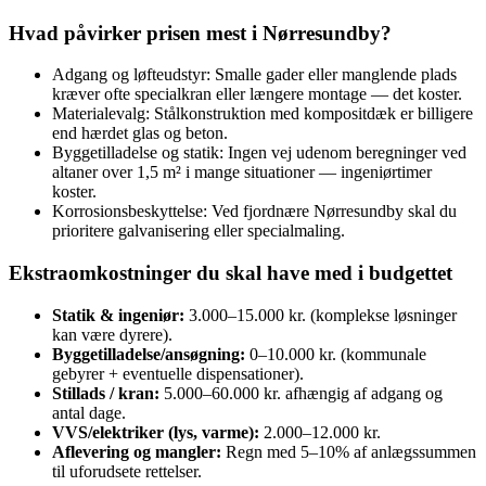
Hvad påvirker prisen mest i Nørresundby?
Adgang og løfteudstyr: Smalle gader eller manglende plads
kræver ofte specialkran eller længere montage — det koster.
Materialevalg: Stålkonstruktion med kompositdæk er billigere
end hærdet glas og beton.
Byggetilladelse og statik: Ingen vej udenom beregninger ved
altaner over 1,5 m² i mange situationer — ingeniørtimer
koster.
Korrosionsbeskyttelse: Ved fjordnære Nørresundby skal du
prioritere galvanisering eller specialmaling.
Ekstraomkostninger du skal have med i budgettet
Statik & ingeniør:
3.000–15.000 kr. (komplekse løsninger
kan være dyrere).
Byggetilladelse/ansøgning:
0–10.000 kr. (kommunale
gebyrer + eventuelle dispensationer).
Stillads / kran:
5.000–60.000 kr. afhængig af adgang og
antal dage.
VVS/elektriker (lys, varme):
2.000–12.000 kr.
Aflevering og mangler:
Regn med 5–10% af anlægssummen
til uforudsete rettelser.