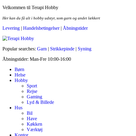
Skip
Velkommen til Terapi Hobby
to
the
Her kan du få alt i hobby udstyr, som garn og andet lækkert
content
Levering
|
Handelsbetingelser
|
Åbningstider
Terapi Hobby
Popular searches:
Garn
|
Strikkepinde
|
Syning
Åbningstider: Man-Fre 10:00-16:00
Børn
Helse
Hobby
Sport
Rejse
Gaming
Lyd & Billede
Hus
Bil
Have
Køkken
Værktøj
Kontor