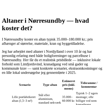
Altaner i Nørresundby — hvad
koster det?
I Nørresundby koster en altan typisk 35.000–180.000 kr.; pris
afhænger af størrelse, materiale, kran og byggetilladelse.
Jeg har arbejdet med altaner i Nordjylland i over 10 år og har
personlig erfaring med både boligforeninger og parcelhuse i
Nørresundby. Her får du et realistisk prisbillede — inklusive lokale
forhold som Limfjordsvind, kranadgang ved små gader og
kommunale krav — samt konkrete scenarier, ekstraomkostninger og
en lille lokal undersøgelse jeg gennemførte i 2025.
Estimeret
Tidsramme /
Scenario
Type altan
pris (inkl.
kommentar
moms)
Typisk 1–2 ugers
Stål eller
Lille præfabrikeret
35.000–
montage; ofte
aluminium,
altan (1,5–3 m²)
60.000 kr.
billigst ved nem
standard rækværk
kranadgang.