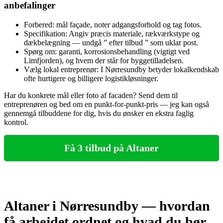
anbefalinger
Forbered: mål façade, noter adgangsforhold og tag fotos.
Specifikation: Angiv præcis materiale, rækværkstype og
dækbelægning — undgå ” efter tilbud ” som uklar post.
Spørg om: garanti, korrosionsbehandling (vigtigt ved
Limfjorden), og hvem der står for byggetilladelsen.
Vælg lokal entreprenør: I Nørresundby betyder lokalkendskab
ofte hurtigere og billigere logistikløsninger.
Har du konkrete mål eller foto af facaden? Send dem til
entreprenøren og bed om en punkt-for-punkt-pris — jeg kan også
gennemgå tilbuddene for dig, hvis du ønsker en ekstra faglig
kontrol.
Få 3 tilbud på Altaner
Altaner i Nørresundby — hvordan
få arbejdet ordnet og hvad du bør