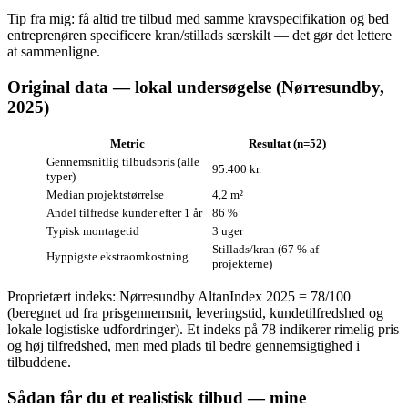
Tip fra mig: få altid tre tilbud med samme kravspecifikation og bed
entreprenøren specificere kran/stillads særskilt — det gør det lettere
at sammenligne.
Original data — lokal undersøgelse (Nørresundby,
2025)
Metric
Resultat (n=52)
Gennemsnitlig tilbudspris (alle
95.400 kr.
typer)
Median projektstørrelse
4,2 m²
Andel tilfredse kunder efter 1 år
86 %
Typisk montagetid
3 uger
Stillads/kran (67 % af
Hyppigste ekstraomkostning
projekterne)
Proprietært indeks: Nørresundby AltanIndex 2025 = 78/100
(beregnet ud fra prisgennemsnit, leveringstid, kundetilfredshed og
lokale logistiske udfordringer). Et indeks på 78 indikerer rimelig pris
og høj tilfredshed, men med plads til bedre gennemsigtighed i
tilbuddene.
Sådan får du et realistisk tilbud — mine