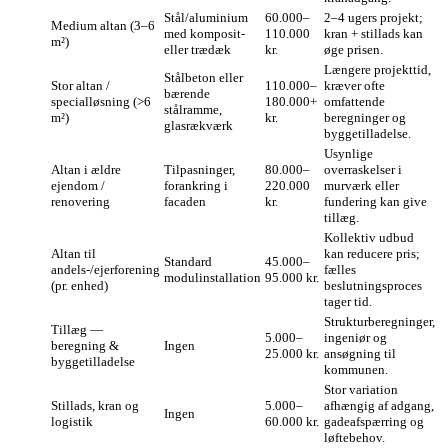
Stål/aluminium
60.000–
2–4 ugers projekt;
Medium altan (3–6
med komposit-
110.000
kran + stillads kan
m²)
eller trædæk
kr.
øge prisen.
Længere projekttid,
Stålbeton eller
Stor altan /
110.000–
kræver ofte
bærende
specialløsning (>6
180.000+
omfattende
stålramme,
m²)
kr.
beregninger og
glasrækværk
byggetilladelse.
Usynlige
Altan i ældre
Tilpasninger,
80.000–
overraskelser i
ejendom /
forankring i
220.000
murværk eller
renovering
facaden
kr.
fundering kan give
tillæg.
Kollektiv udbud
Altan til
kan reducere pris;
Standard
45.000–
andels-/ejerforening
fælles
modulinstallation
95.000 kr.
(pr. enhed)
beslutningsproces
tager tid.
Strukturberegninger,
Tillæg —
5.000–
ingeniør og
beregning &
Ingen
25.000 kr.
ansøgning til
byggetilladelse
kommunen.
Stor variation
Stillads, kran og
5.000–
afhængig af adgang,
Ingen
logistik
60.000 kr.
gadeafspærring og
løftebehov.