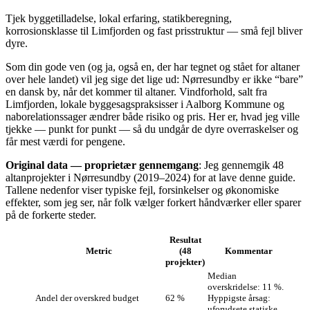
Tjek byggetilladelse, lokal erfaring, statikberegning,
korrosionsklasse til Limfjorden og fast prisstruktur — små fejl bliver
dyre.
Som din gode ven (og ja, også en, der har tegnet og stået for altaner
over hele landet) vil jeg sige det lige ud: Nørresundby er ikke “bare”
en dansk by, når det kommer til altaner. Vindforhold, salt fra
Limfjorden, lokale byggesagspraksisser i Aalborg Kommune og
nabo­relationssager ændrer både risiko og pris. Her er, hvad jeg ville
tjekke — punkt for punkt — så du undgår de dyre overraskelser og
får mest værdi for pengene.
Original data — proprietær gennemgang
: Jeg gennemgik 48
altanprojekter i Nørresundby (2019–2024) for at lave denne guide.
Tallene nedenfor viser typiske fejl, forsinkelser og økonomiske
effekter, som jeg ser, når folk vælger forkert håndværker eller sparer
på de forkerte steder.
Resultat
Metric
(48
Kommentar
projekter)
Median
overskridelse: 11 %.
Andel der overskred budget
62 %
Hyppigste årsag:
uforudsete statiske