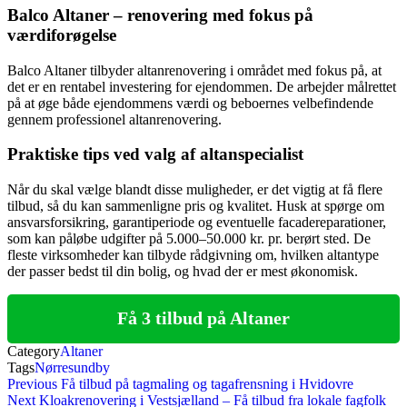
Balco Altaner – renovering med fokus på
værdiforøgelse
Balco Altaner tilbyder altanrenovering i området med fokus på, at
det er en rentabel investering for ejendommen. De arbejder målrettet
på at øge både ejendommens værdi og beboernes velbefindende
gennem professionel altanrenovering.
Praktiske tips ved valg af altanspecialist
Når du skal vælge blandt disse muligheder, er det vigtig at få flere
tilbud, så du kan sammenligne pris og kvalitet. Husk at spørge om
ansvarsforsikring, garantiperiode og eventuelle facadereparationer,
som kan påløbe udgifter på 5.000–50.000 kr. pr. berørt sted. De
fleste virksomheder kan tilbyde rådgivning om, hvilken altantype
der passer bedst til din bolig, og hvad der er mest økonomisk.
Få 3 tilbud på Altaner
Category
Altaner
Tags
Nørresundby
Indlægsnavigation
Previous
Previous
Få tilbud på tagmaling og tagafrensning i Hvidovre
Post
Next
Next
Kloakrenovering i Vestsjælland – Få tilbud fra lokale fagfolk