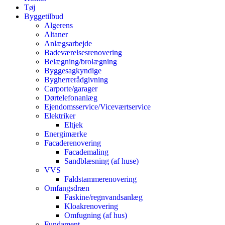
Tøj
Byggetilbud
Algerens
Altaner
Anlægsarbejde
Badeværelsesrenovering
Belægning/brolægning
Byggesagkyndige
Bygherrerådgivning
Carporte/garager
Dørtelefonanlæg
Ejendomsservice/Viceværtservice
Elektriker
Eltjek
Energimærke
Facaderenovering
Facademaling
Sandblæsning (af huse)
VVS
Faldstammerenovering
Omfangsdræn
Faskine/regnvandsanlæg
Kloakrenovering
Omfugning (af hus)
Fundament