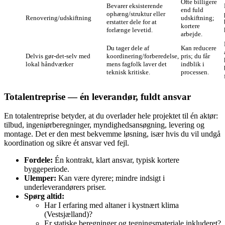
Ofte billigere
Bevarer eksisterende
end fuld
ophæng/struktur eller
Renovering/udskiftning
udskiftning;
erstatter dele for at
kortere
forlænge levetid.
arbejde.
Du tager dele af
Kan reducere
Delvis gør‑det‑selv med
koordinering/forberedelse,
pris; du får
lokal håndværker
mens fagfolk laver det
indblik i
teknisk kritiske.
processen.
Totalentreprise — én leverandør, fuldt ansvar
En totalentreprise betyder, at du overlader hele projektet til én aktør:
tilbud, ingeniørberegninger, myndighedsansøgning, levering og
montage. Det er den mest bekvemme løsning, især hvis du vil undgå
koordination og sikre ét ansvar ved fejl.
Fordele:
Én kontrakt, klart ansvar, typisk kortere
byggeperiode.
Ulemper:
Kan være dyrere; mindre indsigt i
underleverandørers priser.
Spørg altid:
Har I erfaring med altaner i kystnært klima
(Vestsjælland)?
Er statiske beregninger og tegningsmateriale inkluderet?