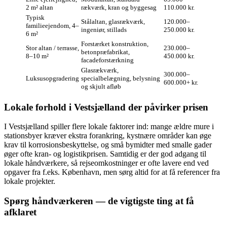
2 m² altan
rækværk, kran og byggesag
110.000 kr.
Typisk
Stålaltan, glasrækværk,
120.000–
familieejendom, 4–
ingeniør, stillads
250.000 kr.
6 m²
Forstærket konstruktion,
Stor altan / terrasse,
230.000–
betonpræfabrikat,
8–10 m²
450.000 kr.
facadeforstærkning
Glasrækværk,
300.000–
Luksusopgradering
specialbelægning, belysning
600.000+ kr.
og skjult afløb
Lokale forhold i Vestsjælland der påvirker prisen
I Vestsjælland spiller flere lokale faktorer ind: mange ældre mure i
stationsbyer kræver ekstra forankring, kystnære områder kan øge
krav til korrosionsbeskyttelse, og små bymidter med smalle gader
øger ofte kran- og logistikprisen. Samtidig er der god adgang til
lokale håndværkere, så rejseomkostninger er ofte lavere end ved
opgaver fra f.eks. København, men sørg altid for at få referencer fra
lokale projekter.
Spørg håndværkeren — de vigtigste ting at få
afklaret