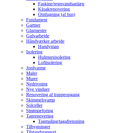
Faskine/regnvandsanlæg
Kloakrenovering
Omfugning (af hus)
Fundament
Gartner
Glarmestre
Gulvarbejde
Håndværker arbejde
Handyman
Isolering
Hulmursisolering
Loftisolering
Jordvarme
Maler
Murer
Nedrivning
Nye vinduer
Renovering af trappeopgang
Skimmelsvamp
Solceller
Strømpeforing
Tagrenovering
Tagmaling/tagafrensning
Tilbygninger
Tilstandsrapport