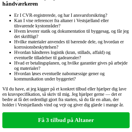
håndværkeren
Er I CVR‑registrerede, og har I ansvarsforsikring?
Kan I vise referencer fra altaner i Vestsjælland eller
tilsvarende kystområder?
Hvem leverer statik og dokumentation til byggesag, og får jeg
det skriftligt?
Hvilke materialer anvendes til bærende dele, og hvordan er
korrosionsbeskyttelsen?
Hvordan håndteres logistik (kran, stillads, affald) og
eventuelle tilladelser til gadearealer?
Hvad er betalingsplanen, og hvilke garantier gives på arbejde
og materialer?
Hvordan løses eventuelle nabomæssige gener og
kommunikation under byggeriet?
Vil du have, at jeg kigger på et konkret tilbud eller hjælper dig lave
en kravspecifikation, så skriv til mig. Jeg hjælper gerne — det er
bedre at få det ordentligt gjort fra starten, så du får en altan, der
holder i Vestsjællands vind og vejr og giver dig glæde i mange år.
Få 3 tilbud på Altaner