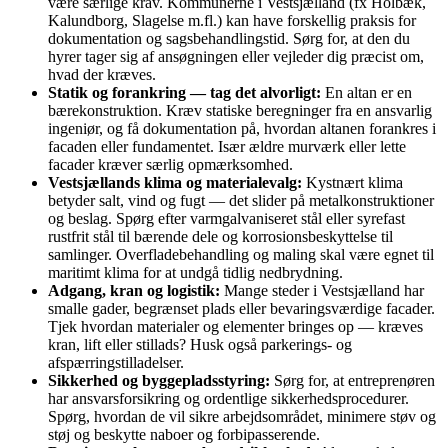
være særlige krav. Kommunerne i Vestsjælland (fx Holbæk,
Kalundborg, Slagelse m.fl.) kan have forskellig praksis for
dokumentation og sagsbehandlingstid. Sørg for, at den du
hyrer tager sig af ansøgningen eller vejleder dig præcist om,
hvad der kræves.
Statik og forankring — tag det alvorligt:
En altan er en
bærekonstruktion. Kræv statiske beregninger fra en ansvarlig
ingeniør, og få dokumentation på, hvordan altanen forankres i
facaden eller fundamentet. Især ældre murværk eller lette
facader kræver særlig opmærksomhed.
Vestsjællands klima og materialevalg:
Kystnært klima
betyder salt, vind og fugt — det slider på metalkonstruktioner
og beslag. Spørg efter varmgalvaniseret stål eller syrefast
rustfrit stål til bærende dele og korrosionsbeskyttelse til
samlinger. Overfladebehandling og maling skal være egnet til
maritimt klima for at undgå tidlig nedbrydning.
Adgang, kran og logistik:
Mange steder i Vestsjælland har
smalle gader, begrænset plads eller bevaringsværdige facader.
Tjek hvordan materialer og elementer bringes op — kræves
kran, lift eller stillads? Husk også parkerings- og
afspærringstilladelser.
Sikkerhed og byggepladsstyring:
Sørg for, at entreprenøren
har ansvarsforsikring og ordentlige sikkerhedsprocedurer.
Spørg, hvordan de vil sikre arbejdsområdet, minimere støv og
støj og beskytte naboer og forbipasserende.