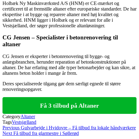
Holbæk Ny Maskinværksted A/S (HNM) er CE-mærket og
certificeret til at fremstille altaner efter europæiske standarder. De har
ekspertise i at bygge og reparere altaner med høj kvalitet og
sikkerhed. HNM ligger i Holbæk og er relevant for alle i
Vestsjælland, der søger professionelle altanløsninger.
CG Jensen – Specialister i betonrenovering til
altaner
CG Jensen er eksperter i betonrenovering til bygge- og
anlægsbranchen, herunder reparation af betonkonstruktioner på
altaner. De har erfaring med alle typer betonarbejder og kan sikre, at
altanens beton holder i mange år frem.
Deres specialiserede tilgang gør dem særligt egnede til større
renoveringsopgaver.
Få 3 tilbud på Altaner
Category
Altaner
Tags
Vestsjælland
Indlægsnavigation
Previous
Previous
Gulvarbejde i Hvidovre – Få tilbud fra lokale håndværkere
Post
Next
Next
Få tilbud fra glarmestre i Søllerød
Post