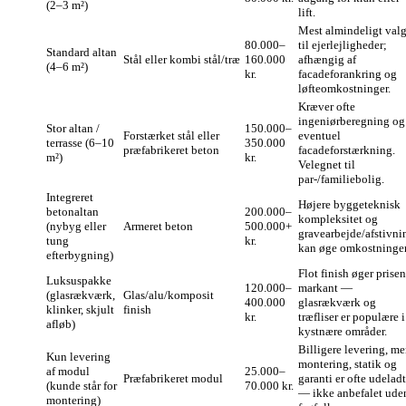
(2–3 m²)
lift.
Mest almindeligt val
80.000–
til ejerlejligheder;
Standard altan
Stål eller kombi stål/træ
160.000
afhængig af
(4–6 m²)
kr.
facadeforankring og
løfteomkostninger.
Kræver ofte
ingeniørberegning og
Stor altan /
150.000–
Forstærket stål eller
eventuel
terrasse (6–10
350.000
præfabrikeret beton
facadeforstærkning.
m²)
kr.
Velegnet til
par-/familiebolig.
Integreret
Højere byggeteknisk
betonaltan
200.000–
kompleksitet og
(nybyg eller
Armeret beton
500.000+
gravearbejde/afstivni
tung
kr.
kan øge omkostninger
efterbygning)
Flot finish øger prisen
Luksuspakke
120.000–
markant —
(glasrækværk,
Glas/alu/komposit
400.000
glasrækværk og
klinker, skjult
finish
kr.
træfliser er populære i
afløb)
kystnære områder.
Billigere levering, m
Kun levering
montering, statik og
af modul
25.000–
Præfabrikeret modul
garanti er ofte udeladt
(kunde står for
70.000 kr.
— ikke anbefalet ude
montering)