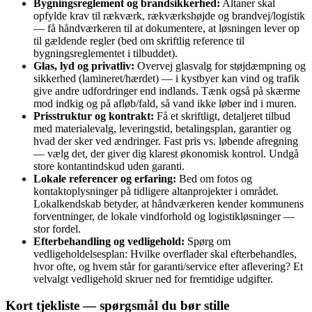
Bygningsreglement og brandsikkerhed:
Altaner skal
opfylde krav til rækværk, rækværkshøjde og brandvej/logistik
— få håndværkeren til at dokumentere, at løsningen lever op
til gældende regler (bed om skriftlig reference til
bygningsreglementet i tilbuddet).
Glas, lyd og privatliv:
Overvej glasvalg for støjdæmpning og
sikkerhed (lamineret/hærdet) — i kystbyer kan vind og trafik
give andre udfordringer end indlands. Tænk også på skærme
mod indkig og på afløb/fald, så vand ikke løber ind i muren.
Prisstruktur og kontrakt:
Få et skriftligt, detaljeret tilbud
med materialevalg, leveringstid, betalingsplan, garantier og
hvad der sker ved ændringer. Fast pris vs. løbende afregning
— vælg det, der giver dig klarest økonomisk kontrol. Undgå
store kontantindskud uden garanti.
Lokale referencer og erfaring:
Bed om fotos og
kontaktoplysninger på tidligere altanprojekter i området.
Lokalkendskab betyder, at håndværkeren kender kommunens
forventninger, de lokale vindforhold og logistikløsninger —
stor fordel.
Efterbehandling og vedligehold:
Spørg om
vedligeholdelsesplan: Hvilke overflader skal efterbehandles,
hvor ofte, og hvem står for garanti/service efter aflevering? Et
velvalgt vedligehold skruer ned for fremtidige udgifter.
Kort tjekliste — spørgsmål du bør stille