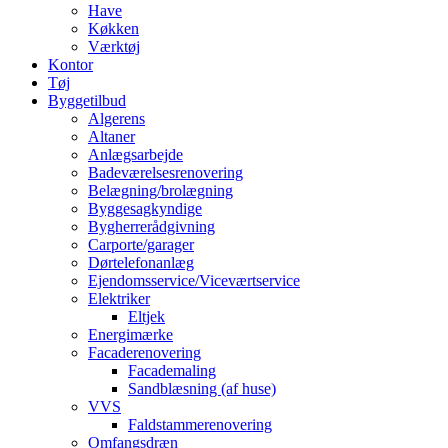
Have
Køkken
Værktøj
Kontor
Tøj
Byggetilbud
Algerens
Altaner
Anlægsarbejde
Badeværelsesrenovering
Belægning/brolægning
Byggesagkyndige
Bygherrerådgivning
Carporte/garager
Dørtelefonanlæg
Ejendomsservice/Viceværtservice
Elektriker
Eltjek
Energimærke
Facaderenovering
Facademaling
Sandblæsning (af huse)
VVS
Faldstammerenovering
Omfangsdræn