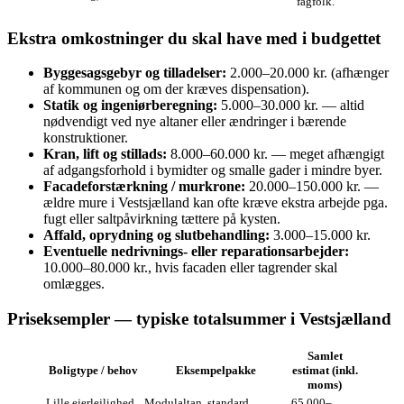
fagfolk.
Ekstra omkostninger du skal have med i budgettet
Byggesagsgebyr og tilladelser:
2.000–20.000 kr. (afhænger
af kommunen og om der kræves dispensation).
Statik og ingeniørberegning:
5.000–30.000 kr. — altid
nødvendigt ved nye altaner eller ændringer i bærende
konstruktioner.
Kran, lift og stillads:
8.000–60.000 kr. — meget afhængigt
af adgangsforhold i bymidter og smalle gader i mindre byer.
Facadeforstærkning / murkrone:
20.000–150.000 kr. —
ældre mure i Vestsjælland kan ofte kræve ekstra arbejde pga.
fugt eller saltpåvirkning tættere på kysten.
Affald, oprydning og slutbehandling:
3.000–15.000 kr.
Eventuelle nedrivnings- eller reparationsarbejder:
10.000–80.000 kr., hvis facaden eller tagrender skal
omlægges.
Priseksempler — typiske totalsummer i Vestsjælland
Samlet
Boligtype / behov
Eksempelpakke
estimat (inkl.
moms)
Lille ejerlejlighed,
Modulaltan, standard
65.000–