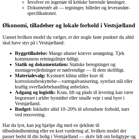
Involver en ingeniør til kritiske bærende løsninger.
Dokumentér alt — tegninger, billeder og leverandør­
specifikationer.
Økonomi, tilladelser og lokale forhold i Vestsjælland
Uanset hvilken model du vælger, er der nogle faste punkter du altid
skal have styr på i Vestsjælland:
Byggetilladelse:
Mange altaner kræver ansøgning. Tjek
kommunens retningslinjer tidligt.
Statik og dokumentation:
Statiske beregninger og
montagevejledninger er nødvendige — få dem skriftligt.
Materialevalg:
Kystnært klima stiller krav til
korrosionsbeskyttelse—varmgalvanisering, syrefast stål eller
kraftig overfladebehandling anbefales.
Adgang og logistik:
Kran, lift og plads til levering kan være
begrænset i ældre bymidter eller smalle veje i små byer i
Vestsjælland.
Budget:
Inkluder altid 10–20% til uforudsete forhold, især
ved renovering.
Har du lyst, kan jeg hjælpe dig med en tjekliste til
tilbudsindhentning eller en kort vurdering af, hvilken model der
passer bedst til din bolig i Vestsjælland — skriv lidt om boligtype og