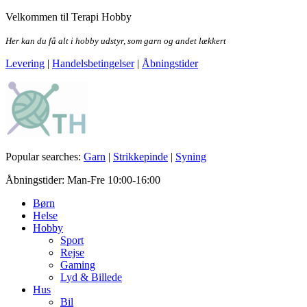
Skip
Velkommen til Terapi Hobby
to
the
Her kan du få alt i hobby udstyr, som garn og andet lækkert
content
Levering
|
Handelsbetingelser
|
Åbningstider
Terapi Hobby
Popular searches:
Garn
|
Strikkepinde
|
Syning
Åbningstider: Man-Fre 10:00-16:00
Børn
Helse
Hobby
Sport
Rejse
Gaming
Lyd & Billede
Hus
Bil