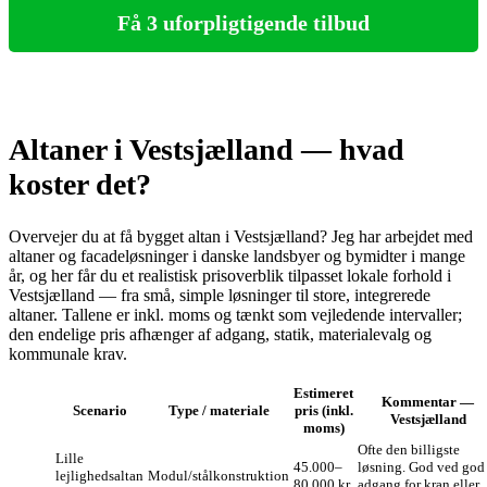
Få 3 uforpligtigende tilbud
Altaner i Vestsjælland — hvad
koster det?
Overvejer du at få bygget altan i Vestsjælland? Jeg har arbejdet med
altaner og facadeløsninger i danske landsbyer og bymidter i mange
år, og her får du et realistisk prisoverblik tilpasset lokale forhold i
Vestsjælland — fra små, simple løsninger til store, integrerede
altaner. Tallene er inkl. moms og tænkt som vejledende intervaller;
den endelige pris afhænger af adgang, statik, materialevalg og
kommunale krav.
Estimeret
Kommentar —
Scenario
Type / materiale
pris (inkl.
Vestsjælland
moms)
Ofte den billigste
Lille
45.000–
løsning. God ved god
lejlighedsaltan
Modul/stålkonstruktion
80.000 kr.
adgang for kran eller