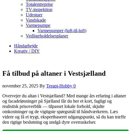
Totalentreprise
TV-inspektion
Udestuer
Vandskade
Varmepumpe
Varmepumper (luft-til-luft)
Vedligeholdelsesplaner
Håndarbejde
Kreativ / DIY
Få tilbud på altaner i Vestsjælland
november 25, 2025
By
Terapi-Hobby
0
Overvejer du altan i Vestsjælland? Med mange års erfaring i altaner
og facadeløsninger på Sjælland får du her et kort, fagligt og
realistisk prisoverblik — tilpasset lokale forhold, skjulte
omkostninger og de vigtigste spørgsmål til håndværkeren. Læs
videre og få et trygt, ekspertbaseret udgangspunkt, så du kan træffe
den rigtige beslutning og undgå dyre overraskelser.