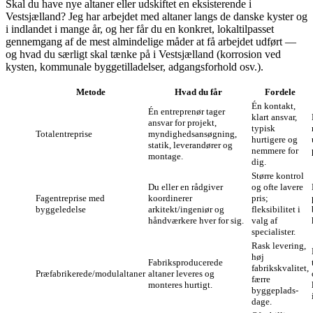
Skal du have nye altaner eller udskiftet en eksisterende i
Vestsjælland? Jeg har arbejdet med altaner langs de danske kyster og
i indlandet i mange år, og her får du en konkret, lokaltilpasset
gennemgang af de mest almindelige måder at få arbejdet udført —
og hvad du særligt skal tænke på i Vestsjælland (korrosion ved
kysten, kommunale byggetilladelser, adgangsforhold osv.).
Metode
Hvad du får
Fordele
Én kontakt,
Én entreprenør tager
klart ansvar,
ansvar for projekt,
typisk
Totalentreprise
myndigheds­ansøgning,
hurtigere og
statik, leverandører og
nemmere for
montage.
dig.
Større kontrol
Du eller en rådgiver
og ofte lavere
Fagentreprise med
koordinerer
pris;
byggeledelse
arkitekt/ingeniør og
fleksibilitet i
håndværkere hver for sig.
valg af
specialister.
Rask levering,
høj
Fabriksproducerede
fabrikskvalitet,
Præfabrikerede/modulaltaner
altaner leveres og
færre
monteres hurtigt.
byggeplads-
dage.