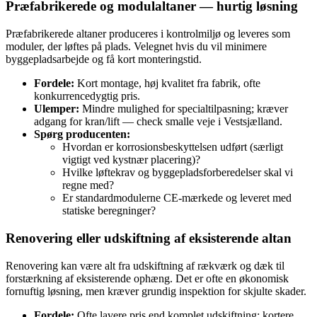
Præfabrikerede og modulaltaner — hurtig løsning
Præfabrikerede altaner produceres i kontrol­miljø og leveres som
moduler, der løftes på plads. Velegnet hvis du vil minimere
byggepladsarbejde og få kort monteringstid.
Fordele:
Kort montage, høj kvalitet fra fabrik, ofte
konkurrencedygtig pris.
Ulemper:
Mindre mulighed for specialtilpasning; kræver
adgang for kran/lift — check smalle veje i Vestsjælland.
Spørg producenten:
Hvordan er korrosionsbeskyttelsen udført (særligt
vigtigt ved kystnær placering)?
Hvilke løftekrav og byggepladsforberedelser skal vi
regne med?
Er standardmodulerne CE‑mærkede og leveret med
statiske beregninger?
Renovering eller udskiftning af eksisterende altan
Renovering kan være alt fra udskiftning af rækværk og dæk til
forstærkning af eksisterende ophæng. Det er ofte en økonomisk
fornuftig løsning, men kræver grundig inspektion for skjulte skader.
Fordele:
Ofte lavere pris end komplet udskiftning; kortere