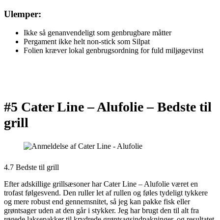
Ulemper:
Ikke så genanvendeligt som genbrugbare måtter
Pergament ikke helt non-stick som Silpat
Folien kræver lokal genbrugsordning for fuld miljøgevinst
#5 Cater Line – Alufolie –
Bedste til
grill
4.7 Bedste til grill
Efter adskillige grillsæsoner har Cater Line – Alufolie været en
trofast følgesvend. Den ruller let af rullen og føles tydeligt tykkere
og mere robust end gennemsnitet, så jeg kan pakke fisk eller
grøntsager uden at den går i stykker. Jeg har brugt den til alt fra
røgede laksepakker til krydrede grøntsagsindpakninger, og resultatet