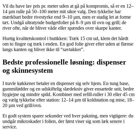
Vil du have lav pris pr. meter uden at gå på kompromis, så er en 12–
14 µm rulle på 50–100 meter mit sikre valg. Den tykkelse har
mærkbart bedre rivestyrke end 9–10 µm, men er stadig let at forme
tæt. Undgå ultratynde budgetfolier på 8–9 µm til ovn og grill; de
river ofte, når de bliver våde eller spændes over skarpe kanter.
Hurtig kvalitetskontrol i butikken: Træk 15 cm ud, klem det hårdt
om to fingre og træk i enden. En god folie giver efter uden at flænse
langs kanten og bliver ikke til “savtakker”.
Bedste professionelle løsning: dispenser
og skinnesystem
I travle køkkener betaler en dispenser sig selv hjem. En tung base,
gummifødder og en udskiftelig slædekniv giver ensartede snit, bedre
hygiejne og mindre spild. Kombiner med refill‑ruller i 30 eller 45 cm
og vælg tykkelse efter station: 12–14 µm til koldstation og mise, 18–
20 µm ved grill/ovn.
Et godt system sparer sekunder ved hver pakning, men vigtigere: du
undgår mikroskader i folien, der først viser sig som læk senere i
service.