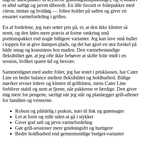
er altid saftigt og jævnt tilberedt. En lille favorit er foliepakker med
citron, timian og hvidløg — folien holder på saften og giver en
ensartet varmefordeling i grillen.
En af fordelene, jeg især setter pris på, er, at den ikke klistrer så
nemt, og den føles mere præcis at forme omkring små
portionspakker end nogle billigere varianter. Jeg kan lave små huller
i toppen for at give dampen plads, og det har gjort en stor forskel på
både smag og konsistens hos maden. Den varmebestandige
fleksibilitet gør, at jeg ofte ikke behøver at skifte folie midt i en
session, hvilket sparer tid og besvær.
Sammenlignet med andre folier, jeg har testet i prisklassen, har Cater
Line en bedre balance mellem fleksibilitet og holdbarhed. Billige
mærker revner lettere og klistrer til grillristen, mens Cater Line
forbliver stabil og nem at fjerne, når pakkerne er færdige. Den giver
mig mere for pengene, særligt når jeg står og planlægger grill-aftener
for familien og vennerne.
Robust og pålidelig i praksis, især til fisk og grøntsager
Let at form og rulle uden at gå i stykker
Giver god saft og jævn varmefordeling
Gør grill-sessioner mere gnidningsfri og hurtigere
Bedre holdbarhed end gennemsnitlige budget-varianter