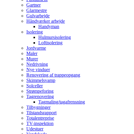
Gartner
Glarmestre
Gulvarbejde
Håndværker arbejde
Handyman
Isolering
Hulmursisolering
Loftisolering
Jordvarme
Maler
Murer
Nedrivning
Nye vinduer
Renovering af trappeopgang
Skimmelsvamp
Solceller
Strømpeforing
Tagrenovering
Tagmaling/tagafrensning
Tilbygninger
Tilstandsrapport
Totalentreprise
TV-inspektion
Udestuer