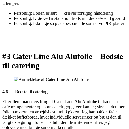
Ulemper:
Personlig: Folien er sart — kræver forsigtig håndtering
Personlig: Kløe ved installation trods mindre støv end glasuld
Personlig: Ikke lige så pladsbesparende som stive PIR-plader
#3 Cater Line Alu Alufolie –
Bedste
til catering
4.6 — Bedste til catering
Efter flere måneders brug af Cater Line Alu Alufolie til både små
caféarrangementer og store cateringopgaver kan jeg sige, at den her
folie har været en arbejdshest i mit køkken. Jeg har pakket fade,
dækket buffetborde, lavet individuelle serveringer og brugt den til
langtidsbagning i folie — altid uden de irriterende rifter, jeg
oplevede med billige supermarkedsruller.