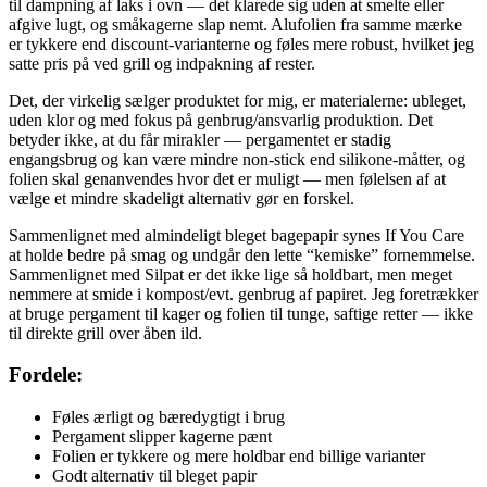
til dampning af laks i ovn — det klarede sig uden at smelte eller
afgive lugt, og småkagerne slap nemt. Alufolien fra samme mærke
er tykkere end discount-varianterne og føles mere robust, hvilket jeg
satte pris på ved grill og indpakning af rester.
Det, der virkelig sælger produktet for mig, er materialerne: ubleget,
uden klor og med fokus på genbrug/ansvarlig produktion. Det
betyder ikke, at du får mirakler — pergamentet er stadig
engangsbrug og kan være mindre non-stick end silikone-måtter, og
folien skal genanvendes hvor det er muligt — men følelsen af at
vælge et mindre skadeligt alternativ gør en forskel.
Sammenlignet med almindeligt bleget bagepapir synes If You Care
at holde bedre på smag og undgår den lette “kemiske” fornemmelse.
Sammenlignet med Silpat er det ikke lige så holdbart, men meget
nemmere at smide i kompost/evt. genbrug af papiret. Jeg foretrækker
at bruge pergament til kager og folien til tunge, saftige retter — ikke
til direkte grill over åben ild.
Fordele:
Føles ærligt og bæredygtigt i brug
Pergament slipper kagerne pænt
Folien er tykkere og mere holdbar end billige varianter
Godt alternativ til bleget papir