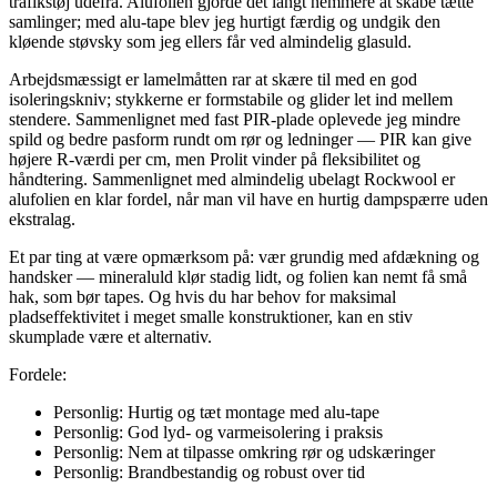
trafikstøj udefra. Alufolien gjorde det langt nemmere at skabe tætte
samlinger; med alu-tape blev jeg hurtigt færdig og undgik den
kløende støvsky som jeg ellers får ved almindelig glasuld.
Arbejdsmæssigt er lamelmåtten rar at skære til med en god
isoleringskniv; stykkerne er formstabile og glider let ind mellem
stendere. Sammenlignet med fast PIR-plade oplevede jeg mindre
spild og bedre pasform rundt om rør og ledninger — PIR kan give
højere R-værdi per cm, men Prolit vinder på fleksibilitet og
håndtering. Sammenlignet med almindelig ubelagt Rockwool er
alufolien en klar fordel, når man vil have en hurtig dampspærre uden
ekstralag.
Et par ting at være opmærksom på: vær grundig med afdækning og
handsker — mineraluld klør stadig lidt, og folien kan nemt få små
hak, som bør tapes. Og hvis du har behov for maksimal
pladseffektivitet i meget smalle konstruktioner, kan en stiv
skumplade være et alternativ.
Fordele:
Personlig: Hurtig og tæt montage med alu-tape
Personlig: God lyd- og varmeisolering i praksis
Personlig: Nem at tilpasse omkring rør og udskæringer
Personlig: Brandbestandig og robust over tid