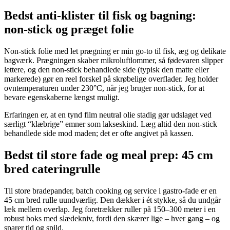
Bedst anti‑klister til fisk og bagning:
non‑stick og præget folie
Non‑stick folie med let prægning er min go‑to til fisk, æg og delikate
bagværk. Prægningen skaber mikroluftlommer, så fødevaren slipper
lettere, og den non‑stick behandlede side (typisk den matte eller
markerede) gør en reel forskel på skrøbelige overflader. Jeg holder
ovntemperaturen under 230°C, når jeg bruger non‑stick, for at
bevare egenskaberne længst muligt.
Erfaringen er, at en tynd film neutral olie stadig gør udslaget ved
særligt “klæbrige” emner som lakseskind. Læg altid den non‑stick
behandlede side mod maden; det er ofte angivet på kassen.
Bedst til store fade og meal prep: 45 cm
bred cateringrulle
Til store bradepander, batch cooking og service i gastro‑fade er en
45 cm bred rulle uundværlig. Den dækker i ét stykke, så du undgår
læk mellem overlap. Jeg foretrækker ruller på 150–300 meter i en
robust boks med slædekniv, fordi den skærer lige – hver gang – og
sparer tid og spild.