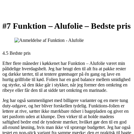
#7 Funktion – Alufolie –
Bedste pris
4.5 Bedste pris
Efter flere måneder i køkkenet har Funktion – Alufolie været min
pålidelige hverdagshelt. Jeg har brugt den til alt fra at pakke rester
og dække tærter, til at tentere grøntsager på én gang og lave en
hurtig grillfolie til kød. Folien har en god balance mellem smidighed
og styrke, så den ikke går i stykker, når jeg former den omkring en
ribeye eller får den til at sidde tæt omkring en marinade.
Jeg har også sammenlignet med billigere varianter og en mere tung
duty-udgave, og her bliver forskellen tydelig. Funktions-folien er
lettere at rive, sætter ikke mærkbare ridser i bagepladen og giver en
tæt pasform uden at klumpe. Den virker til at holde madens
saftighed bedre end de tyndeste mærker, hvilket gør den til en god
all-round løsning, hvis man ikke vil sprænge budgettet. Jeg har også
testet en non-stick variant fra samme mærke; den er praktisk til bagte