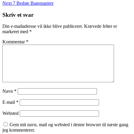
Post
Next
Next
7 Bedste Bagepapirer
Post
Skriv et svar
Din e-mailadresse vil ikke blive publiceret.
Krævede felter er
markeret med
*
Kommentar
*
Navn
*
E-mail
*
Websted
Gem mit navn, mail og websted i denne browser til næste gang
jeg kommenterer.