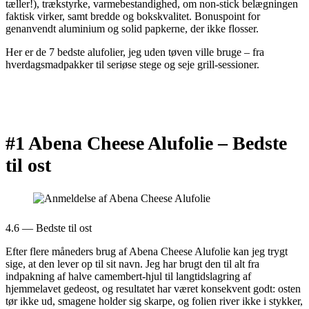
tæller!), trækstyrke, varmebestandighed, om non-stick belægningen
faktisk virker, samt bredde og bokskvalitet. Bonuspoint for
genanvendt aluminium og solid papkerne, der ikke flosser.
Her er de 7 bedste alufolier, jeg uden tøven ville bruge – fra
hverdagsmadpakker til seriøse stege og seje grill-sessioner.
#1 Abena Cheese Alufolie –
Bedste
til ost
4.6 — Bedste til ost
Efter flere måneders brug af Abena Cheese Alufolie kan jeg trygt
sige, at den lever op til sit navn. Jeg har brugt den til alt fra
indpakning af halve camembert-hjul til langtidslagring af
hjemmelavet gedeost, og resultatet har været konsekvent godt: osten
tør ikke ud, smagene holder sig skarpe, og folien river ikke i stykker,