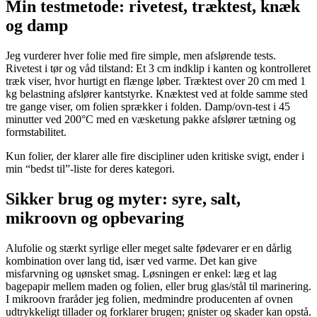
Min testmetode: rivetest, træktest, knæk
og damp
Jeg vurderer hver folie med fire simple, men afslørende tests.
Rivetest i tør og våd tilstand: Et 3 cm indklip i kanten og kontrolleret
træk viser, hvor hurtigt en flænge løber. Træktest over 20 cm med 1
kg belastning afslører kantstyrke. Knæktest ved at folde samme sted
tre gange viser, om folien sprækker i folden. Damp/ovn‑test i 45
minutter ved 200°C med en væsketung pakke afslører tætning og
formstabilitet.
Kun folier, der klarer alle fire discipliner uden kritiske svigt, ender i
min “bedst til”‑liste for deres kategori.
Sikker brug og myter: syre, salt,
mikroovn og opbevaring
Alufolie og stærkt syrlige eller meget salte fødevarer er en dårlig
kombination over lang tid, især ved varme. Det kan give
misfarvning og uønsket smag. Løsningen er enkel: læg et lag
bagepapir mellem maden og folien, eller brug glas/stål til marinering.
I mikroovn fraråder jeg folien, medmindre producenten af ovnen
udtrykkeligt tillader og forklarer brugen; gnister og skader kan opstå.