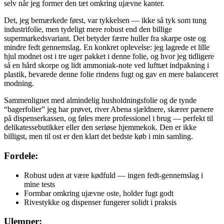
selv når jeg former den tæt omkring ujævne kanter.
Det, jeg bemærkede først, var tykkelsen — ikke så tyk som tung
industrifolie, men tydeligt mere robust end den billige
supermarkedsvariant. Det betyder færre huller fra skarpe oste og
mindre fedt gennemslag. En konkret oplevelse: jeg lagrede et lille
hjul modnet ost i tre uger pakket i denne folie, og hvor jeg tidligere
så en hård skorpe og lidt ammoniak-note ved lufttæt indpakning i
plastik, bevarede denne folie rindens fugt og gav en mere balanceret
modning.
Sammenlignet med almindelig husholdningsfolie og de tynde
“bagerfolier” jeg har prøvet, river Abena sjældnere, skærer pænere
på dispenserkassen, og føles mere professionel i brug — perfekt til
delikatessebutikker eller den seriøse hjemmekok. Den er ikke
billigst, men til ost er den klart det bedste køb i min samling.
Fordele:
Robust uden at være kødfuld — ingen fedt-gennemslag i
mine tests
Formbar omkring ujævne oste, holder fugt godt
Rivestykke og dispenser fungerer solidt i praksis
Ulemper: