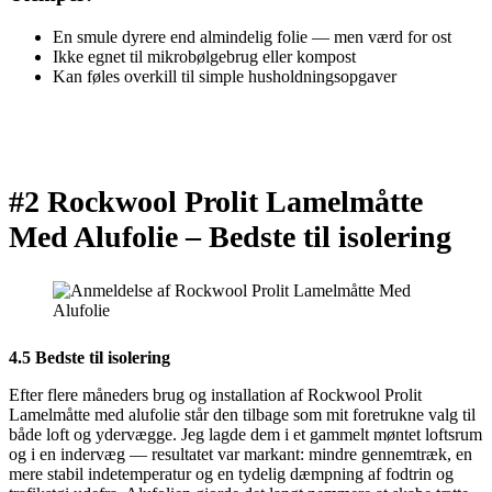
En smule dyrere end almindelig folie — men værd for ost
Ikke egnet til mikrobølgebrug eller kompost
Kan føles overkill til simple husholdningsopgaver
#2 Rockwool Prolit Lamelmåtte
Med Alufolie –
Bedste til isolering
4.5 Bedste til isolering
Efter flere måneders brug og installation af Rockwool Prolit
Lamelmåtte med alufolie står den tilbage som mit foretrukne valg til
både loft og ydervægge. Jeg lagde dem i et gammelt møntet loftsrum
og i en indervæg — resultatet var markant: mindre gennemtræk, en
mere stabil indetemperatur og en tydelig dæmpning af fodtrin og