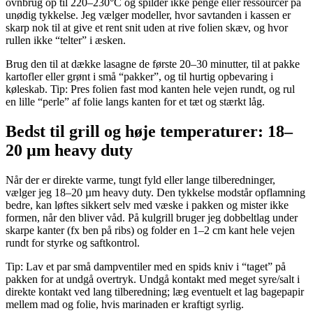
ovnbrug op til 220–230°C og spilder ikke penge eller ressourcer på
unødig tykkelse. Jeg vælger modeller, hvor savtanden i kassen er
skarp nok til at give et rent snit uden at rive folien skæv, og hvor
rullen ikke “telter” i æsken.
Brug den til at dække lasagne de første 20–30 minutter, til at pakke
kartofler eller grønt i små “pakker”, og til hurtig opbevaring i
køleskab. Tip: Pres folien fast mod kanten hele vejen rundt, og rul
en lille “perle” af folie langs kanten for et tæt og stærkt låg.
Bedst til grill og høje temperaturer: 18–
20 µm heavy duty
Når der er direkte varme, tungt fyld eller lange tilberedninger,
vælger jeg 18–20 µm heavy duty. Den tykkelse modstår opflamning
bedre, kan løftes sikkert selv med væske i pakken og mister ikke
formen, når den bliver våd. På kulgrill bruger jeg dobbeltlag under
skarpe kanter (fx ben på ribs) og folder en 1–2 cm kant hele vejen
rundt for styrke og saftkontrol.
Tip: Lav et par små dampventiler med en spids kniv i “taget” på
pakken for at undgå overtryk. Undgå kontakt med meget syre/salt i
direkte kontakt ved lang tilberedning; læg eventuelt et lag bagepapir
mellem mad og folie, hvis marinaden er kraftigt syrlig.