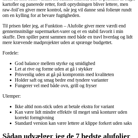
kartofler og panerede retter, fordi oprydningen bliver lettere, men
raw-foil’en giver mere kontrol, når jeg vil danne små folierør rundt
om en kylling for at bevare fugtigheden.
Til prisen føler jeg, at Funktion – Alufolie giver mere værdi end
gennemsnitslige supermarket-varer og er en stabil favorit i min
skuffe. Den spiller pænt sammen med både en travl hverdag og lidt
mere krævende madprojekter uden at sprænge budgettet.
Fordele:
God balance mellem styrke og smidighed
Let at rive og forme uden at gå i stykker
Prisvenlig uden at gå på kompromis med kvaliteten
Holder saft og smag bedre end tyndere varianter
Fungerer vel med både ovn, grill og fryser
Ulemper:
Ikke altid non-stick uden at betale ekstra for variant
Kan være lidt mindre effektiv til meget små konturer uden
korrekt formgivning
Standard version kan være lettere at klippe forkert uden saks
Sådan udvælger jeg de 7 bedste alufolier