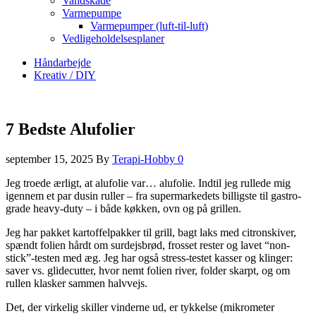
Vandskade
Varmepumpe
Varmepumper (luft-til-luft)
Vedligeholdelsesplaner
Håndarbejde
Kreativ / DIY
7 Bedste Alufolier
september 15, 2025
By
Terapi-Hobby
0
Jeg troede ærligt, at alufolie var… alufolie. Indtil jeg rullede mig
igennem et par dusin ruller – fra supermarkedets billigste til gastro-
grade heavy-duty – i både køkken, ovn og på grillen.
Jeg har pakket kartoffelpakker til grill, bagt laks med citronskiver,
spændt folien hårdt om surdejsbrød, frosset rester og lavet “non-
stick”-testen med æg. Jeg har også stress-testet kasser og klinger:
saver vs. glidecutter, hvor nemt folien river, folder skarpt, og om
rullen klasker sammen halvvejs.
Det, der virkelig skiller vinderne ud, er tykkelse (mikrometer