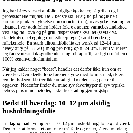
Jeg har i årevis testet alufolie i rigtige køkkener, på grillen og i
professionelle miljøer. De 7 bedste skiller sig ud på nogle helt
konkrete punkter: tykkelse i mikrometer (µm), rivestyrke i våd og tør
tilstand, hvor godt folien holder fold og tætner, varmebestandighed
ved lang tid i ovn og på grill, dispenserens kvalitet (savtak vs.
slædekniv), belægning (non‑stick/præget) samt bredde og
rullelængde. En stærk allroundfolie ligger typisk på 12–14 µm,
heavy duty på 18–20 µm og pro‑brug op til 24 µm. Dertil vurderer
jeg fødevarekontakt‑godkendelse og miljøprofil, særligt om folien er
100% genanvendt aluminium.
Når jeg kalder noget “bedst”, handler det derfor ikke kun om at
være tyk. Den ideelle folie forener styrke med formbarhed, skærer
rent fra boksen, klistrer ikke unødigt til maden – og passer til
opgaven. Nedenfor finder du mine syv favorittyper til syv typiske
behov, plus mine metoder, sikkerhedsråd og genbrugstips.
Bedst til hverdag: 10–12 µm alsidig
husholdningsfolie
Til daglig madlavning er en 10–12 µm husholdningsfolie guld værd.
Den er let at forme tæt omkring små fade og rester, tåler almindelig