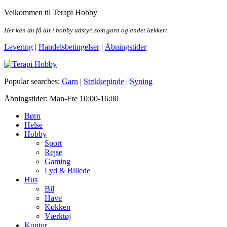
Skip
Velkommen til Terapi Hobby
to
the
Her kan du få alt i hobby udstyr, som garn og andet lækkert
content
Levering
|
Handelsbetingelser
|
Åbningstider
Terapi Hobby
Popular searches:
Garn
|
Strikkepinde
|
Syning
Åbningstider: Man-Fre 10:00-16:00
Børn
Helse
Hobby
Sport
Rejse
Gaming
Lyd & Billede
Hus
Bil
Have
Køkken
Værktøj
Kontor