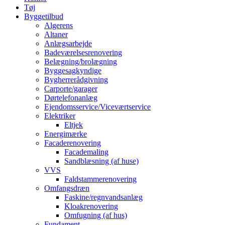
Tøj
Byggetilbud
Algerens
Altaner
Anlægsarbejde
Badeværelsesrenovering
Belægning/brolægning
Byggesagkyndige
Bygherrerådgivning
Carporte/garager
Dørtelefonanlæg
Ejendomsservice/Viceværtservice
Elektriker
Eltjek
Energimærke
Facaderenovering
Facademaling
Sandblæsning (af huse)
VVS
Faldstammerenovering
Omfangsdræn
Faskine/regnvandsanlæg
Kloakrenovering
Omfugning (af hus)
Fundament