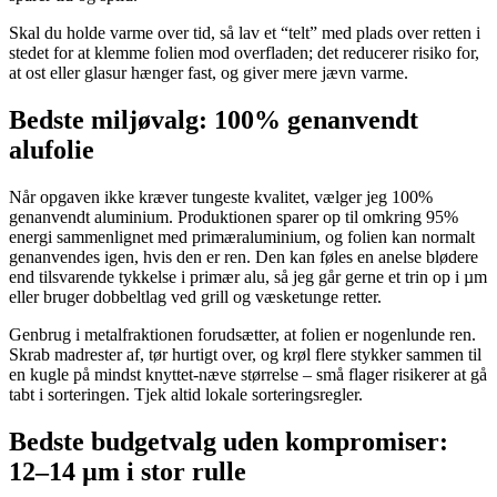
Skal du holde varme over tid, så lav et “telt” med plads over retten i
stedet for at klemme folien mod overfladen; det reducerer risiko for,
at ost eller glasur hænger fast, og giver mere jævn varme.
Bedste miljøvalg: 100% genanvendt
alufolie
Når opgaven ikke kræver tungeste kvalitet, vælger jeg 100%
genanvendt aluminium. Produktionen sparer op til omkring 95%
energi sammenlignet med primæraluminium, og folien kan normalt
genanvendes igen, hvis den er ren. Den kan føles en anelse blødere
end tilsvarende tykkelse i primær alu, så jeg går gerne et trin op i µm
eller bruger dobbeltlag ved grill og væsketunge retter.
Genbrug i metalfraktionen forudsætter, at folien er nogenlunde ren.
Skrab madrester af, tør hurtigt over, og krøl flere stykker sammen til
en kugle på mindst knyttet‑næve størrelse – små flager risikerer at gå
tabt i sorteringen. Tjek altid lokale sorteringsregler.
Bedste budgetvalg uden kompromiser:
12–14 µm i stor rulle