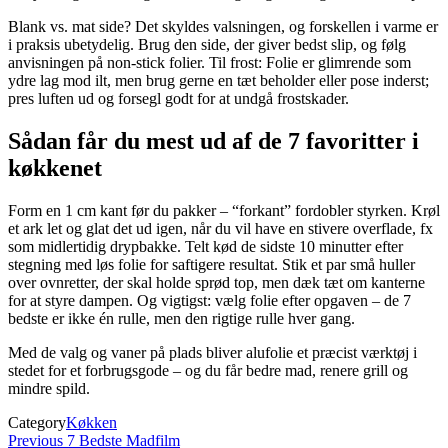
Blank vs. mat side? Det skyldes valsningen, og forskellen i varme er
i praksis ubetydelig. Brug den side, der giver bedst slip, og følg
anvisningen på non‑stick folier. Til frost: Folie er glimrende som
ydre lag mod ilt, men brug gerne en tæt beholder eller pose inderst;
pres luften ud og forsegl godt for at undgå frostskader.
Sådan får du mest ud af de 7 favoritter i
køkkenet
Form en 1 cm kant før du pakker – “forkant” fordobler styrken. Krøl
et ark let og glat det ud igen, når du vil have en stivere overflade, fx
som midlertidig drypbakke. Telt kød de sidste 10 minutter efter
stegning med løs folie for saftigere resultat. Stik et par små huller
over ovnretter, der skal holde sprød top, men dæk tæt om kanterne
for at styre dampen. Og vigtigst: vælg folie efter opgaven – de 7
bedste er ikke én rulle, men den rigtige rulle hver gang.
Med de valg og vaner på plads bliver alufolie et præcist værktøj i
stedet for et forbrugsgode – og du får bedre mad, renere grill og
mindre spild.
Category
Køkken
Indlægsnavigation
Previous
Previous
7 Bedste Madfilm