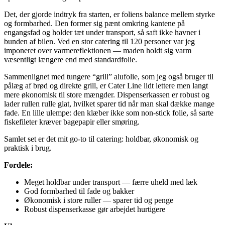
Det, der gjorde indtryk fra starten, er foliens balance mellem styrke
og formbarhed. Den former sig pænt omkring kantene på
engangsfad og holder tæt under transport, så saft ikke havner i
bunden af bilen. Ved en stor catering til 120 personer var jeg
imponeret over varmereflektionen — maden holdt sig varm
væsentligt længere end med standardfolie.
Sammenlignet med tungere “grill” alufolie, som jeg også bruger til
pålæg af brød og direkte grill, er Cater Line lidt lettere men langt
mere økonomisk til store mængder. Dispenserkassen er robust og
lader rullen rulle glat, hvilket sparer tid når man skal dække mange
fade. En lille ulempe: den klæber ikke som non-stick folie, så sarte
fiskefileter kræver bagepapir eller smøring.
Samlet set er det mit go-to til catering: holdbar, økonomisk og
praktisk i brug.
Fordele:
Meget holdbar under transport — færre uheld med læk
God formbarhed til fade og bakker
Økonomisk i store ruller — sparer tid og penge
Robust dispenserkasse gør arbejdet hurtigere