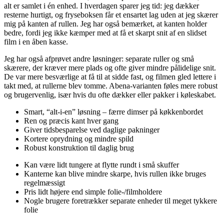
alt er samlet i én enhed. I hverdagen sparer jeg tid: jeg dækker
resterne hurtigt, og fryseboksen får et ensartet lag uden at jeg skærer
mig på kanten af rullen. Jeg har også bemærket, at kanten holder
bedre, fordi jeg ikke kæmper med at få et skarpt snit af en slidset
film i en åben kasse.
Jeg har også afprøvet andre løsninger: separate ruller og små
skærere, der kræver mere plads og ofte giver mindre pålidelige snit.
De var mere besværlige at få til at sidde fast, og filmen gled lettere i
takt med, at rullerne blev tomme. Abena-varianten føles mere robust
og brugervenlig, især hvis du ofte dækker eller pakker i køleskabet.
Smart, “alt-i-en” løsning – færre dimser på køkkenbordet
Ren og præcis kant hver gang
Giver tidsbesparelse ved daglige pakninger
Kortere oprydning og mindre spild
Robust konstruktion til daglig brug
Kan være lidt tungere at flytte rundt i små skuffer
Kanterne kan blive mindre skarpe, hvis rullen ikke bruges
regelmæssigt
Pris lidt højere end simple folie-/filmholdere
Nogle brugere foretrækker separate enheder til meget tykkere
folie