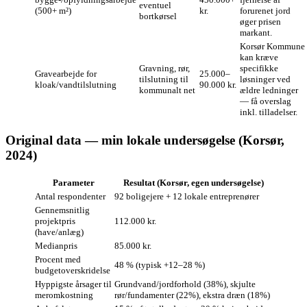
eventuel
(500+ m²)
kr.
forurenet jord
bortkørsel
øger prisen
markant.
Korsør Kommune
kan kræve
Gravning, rør,
specifikke
Gravearbejde for
25.000–
tilslutning til
løsninger ved
kloak/vandtilslutning
90.000 kr.
kommunalt net
ældre ledninger
— få overslag
inkl. tilladelser.
Original data — min lokale undersøgelse (Korsør,
2024)
Parameter
Resultat (Korsør, egen undersøgelse)
Antal respondenter
92 boligejere + 12 lokale entreprenører
Gennemsnitlig
projektpris
112.000 kr.
(have/anlæg)
Medianpris
85.000 kr.
Procent med
48 % (typisk +12–28 %)
budgetoverskridelse
Hyppigste årsager til
Grundvand/jordforhold (38%), skjulte
meromkostning
rør/fundamenter (22%), ekstra dræn (18%)