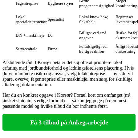
Bedre
Meget
Fagentreprise
Bygherre styrer
prisgennemsigtighed
koordinering
Lokal
Lokal know‑how,
Begrænset
Specialist
specialentreprenør
fleksibelt
leverancespe
Billigst ved små
Risiko for fej
DIY + maskinleje
Du
opgaver
ekstraomkost
Forudsigelighed,
Årligt løben
Serviceaftale
Firma
hurtig reaktion
omkostning
Afsluttende råd: I Korsør betaler det sig ofte at prioritere lokal
erfaring med jordbundsforhold og ledningsførelsens placering. Hvis
du vil minimere risiko og ansvar, vælg totalentreprise — hvis du vil
spare, overvej fagentreprise eller maskinleje, men sørg for skriftlige
aftaler og dokumentation.
Har du en konkret opgave i Korsør? Fortæl kort om omfanget (m²,
ønsket slutdato, særlige forhold) — så kan jeg pege på den mest
passende model og hvilke tilbud du bør indhente først.
Få 3 tilbud på Anlægsarbejde