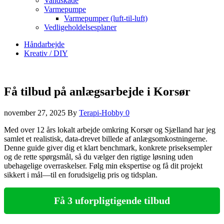
Vandskade
Varmepumpe
Varmepumper (luft-til-luft)
Vedligeholdelsesplaner
Håndarbejde
Kreativ / DIY
Få tilbud på anlægsarbejde i Korsør
november 27, 2025
By
Terapi-Hobby
0
Med over 12 års lokalt arbejde omkring Korsør og Sjælland har jeg
samlet et realistisk, data-drevet billede af anlægsomkostningerne.
Denne guide giver dig et klart benchmark, konkrete priseksempler
og de rette spørgsmål, så du vælger den rigtige løsning uden
ubehagelige overraskelser. Følg min ekspertise og få dit projekt
sikkert i mål—til en forudsigelig pris og tidsplan.
Få 3 uforpligtigende tilbud