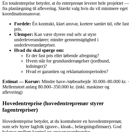
En totalentreprise betyder, at én entreprenør leverer hele projektet —
fra planlægning til aflevering. Stærkt valg hvis du vil minimere eget
koordinationsansvar.
Fordele:
Én kontrakt, klart ansvar, kortere samlet tid, ofte fast
pris.
Ulemper:
Kan være dyrere end selv at styre
underleverandører; mindre gennemsigtighed i
underleverandørpriser.
Hvad du skal spørge om:
Er der fast pris eller løbende afregning?
Hvem står for grundundersøgelser (jordbund,
ledninger)?
Hvad er garantien og reklamationsperioden?
Estimat — Korsør:
Mindre have-/støbearbejde 30.000–80.000 kr. ·
Mellemstort anlæg 80.000–350.000 kr. (inkl. maskiner og
aflevering)
Hovedentreprise (hovedentreprenør styrer
fagentrepriser)
Hovedentreprise betyder, at du kontraherer en hovedentreprenør,
som selv hyrer fagfolk (grave-, kloak-, belægningsfirmaer). God
balance mellem kontrol og ansvarsoverdragelse.