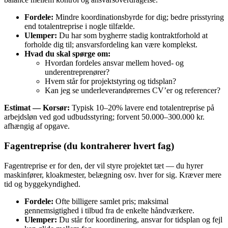
Fordele:
Mindre koordinationsbyrde for dig; bedre prisstyring
end totalentreprise i nogle tilfælde.
Ulemper:
Du har som bygherre stadig kontraktforhold at
forholde dig til; ansvarsfordeling kan være komplekst.
Hvad du skal spørge om:
Hvordan fordeles ansvar mellem hoved- og
underentreprenører?
Hvem står for projektstyring og tidsplan?
Kan jeg se underleverandørernes CV’er og referencer?
Estimat — Korsør:
Typisk 10–20% lavere end totalentreprise på
arbejdsløn ved god udbudsstyring; forvent 50.000–300.000 kr.
afhængig af opgave.
Fagentreprise (du kontraherer hvert fag)
Fagentreprise er for den, der vil styre projektet tæt — du hyrer
maskinfører, kloakmester, belægning osv. hver for sig. Kræver mere
tid og byggekyndighed.
Fordele:
Ofte billigere samlet pris; maksimal
gennemsigtighed i tilbud fra de enkelte håndværkere.
Ulemper:
Du står for koordinering, ansvar for tidsplan og fejl