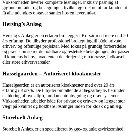
Virksomheden leverer komplette løsninger, inklusiv pasning af
grønne områder og belægninger, hvilket gør det nemt for kunden at
få alle udendørs opgaver samlet hos én leverandør.
Hersing’s Anlæg
Hersing’s Anlæg er en erfaren brolægger i Korsør med mere end 20
års erfaring. De tilbyder professionel brolægning til både private,
erhverv og offentlige projekter. Med fokus på grundig forberedelse
og præcision sikrer de holdbare og æstetiske belægninger, der passer
til kundens behov, hvad enten det drejer sig om terrasse, indkørsel
eller store erhvervsarealer.
Hasselgaarden – Autoriseret kloakmester
Hasselgaarden er en autoriseret kloakmester med over 20 års
erfaring i Korsør. De tilbyder omfattende anlægsarbejde, herunder
etablering af nye afløb, fundamentopbygning og drænsystemer.
Virksomheden arbejder både for private og erhverv og lægger stor
vægt på kvalitet og holdbare løsninger inden for kloak og anlæg.
Storebælt Anlæg
Storebælt Anlæg er en specialiseret bygge- og anlægsvirksomhed