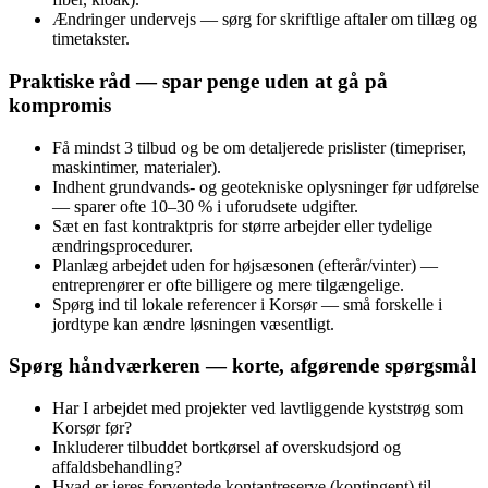
Ændringer undervejs — sørg for skriftlige aftaler om tillæg og
timetakster.
Praktiske råd — spar penge uden at gå på
kompromis
Få mindst 3 tilbud og be om detaljerede prislister (timepriser,
maskintimer, materialer).
Indhent grundvands- og geotekniske oplysninger før udførelse
— sparer ofte 10–30 % i uforudsete udgifter.
Sæt en fast kontraktpris for større arbejder eller tydelige
ændringsprocedurer.
Planlæg arbejdet uden for højsæsonen (efterår/vinter) —
entreprenører er ofte billigere og mere tilgængelige.
Spørg ind til lokale referencer i Korsør — små forskelle i
jordtype kan ændre løsningen væsentligt.
Spørg håndværkeren — korte, afgørende spørgsmål
Har I arbejdet med projekter ved lavtliggende kyststrøg som
Korsør før?
Inkluderer tilbuddet bortkørsel af overskudsjord og
affaldsbehandling?
Hvad er jeres forventede kontantreserve (kontingent) til