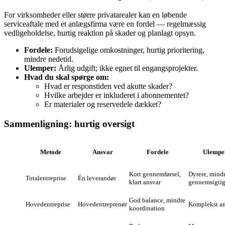
For virksomheder eller større privatarealer kan en løbende
serviceaftale med et anlægsfirma være en fordel — regelmæssig
vedligeholdelse, hurtig reaktion på skader og planlagt opsyn.
Fordele:
Forudsigelige omkostninger, hurtig prioritering,
mindre nedetid.
Ulemper:
Årlig udgift; ikke egnet til engangsprojekter.
Hvad du skal spørge om:
Hvad er responstiden ved akutte skader?
Hvilke arbejder er inkluderet i abonnementet?
Er materialer og reservedele dækket?
Sammenligning: hurtig oversigt
Metode
Ansvar
Fordele
Ulempe
Kort gennemførsel,
Dyrere, mind
Totalentreprise
Én leverandør
klart ansvar
gennemsigti
God balance, mindre
Hovedentreprise
Hovedentreprenør
Komplekst an
koordination