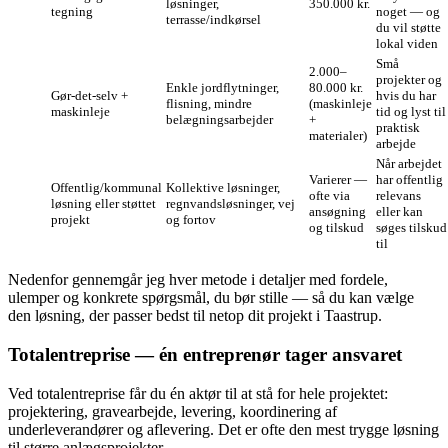
løsninger,
350.000 kr.
tegning
noget — og
terrasse/indkørsel
du vil støtte
lokal viden
Små
2.000–
projekter og
Enkle jordflytninger,
80.000 kr.
Gør‑det‑selv +
hvis du har
flisning, mindre
(maskinleje
maskinleje
tid og lyst til
belægningsarbejder
+
praktisk
materialer)
arbejde
Når arbejdet
Varierer —
har offentlig
Offentlig/kommunal
Kollektive løsninger,
ofte via
relevans
løsning eller støttet
regnvandsløsninger, vej
ansøgning
eller kan
projekt
og fortov
og tilskud
søges tilskud
til
Nedenfor gennemgår jeg hver metode i detaljer med fordele,
ulemper og konkrete spørgsmål, du bør stille — så du kan vælge
den løsning, der passer bedst til netop dit projekt i Taastrup.
Totalentreprise — én entreprenør tager ansvaret
Ved totalentreprise får du én aktør til at stå for hele projektet:
projektering, gravearbejde, levering, koordinering af
underleverandører og aflevering. Det er ofte den mest trygge løsning
til større anlægsprojekter.