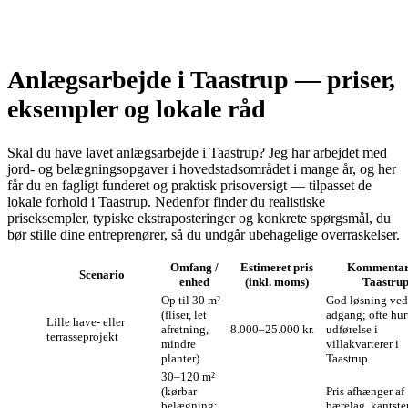
Anlægsarbejde i Taastrup — priser,
eksempler og lokale råd
Skal du have lavet anlægsarbejde i Taastrup? Jeg har arbejdet med
jord- og belægningsopgaver i hovedstadsområdet i mange år, og her
får du en fagligt funderet og praktisk prisoversigt — tilpasset de
lokale forhold i Taastrup. Nedenfor finder du realistiske
priseksempler, typiske ekstra­posteringer og konkrete spørgsmål, du
bør stille dine entreprenører, så du undgår ubehagelige overraskelser.
Omfang /
Estimeret pris
Kommenta
Scenario
enhed
(inkl. moms)
Taastru
Op til 30 m²
God løsning ve
(fliser, let
adgang; ofte hur
Lille have- eller
afretning,
8.000–25.000 kr.
udførelse i
terrasseprojekt
mindre
villakvarterer i
planter)
Taastrup.
30–120 m²
(kørbar
Pris afhænger af
belægning:
bærelag, kantste