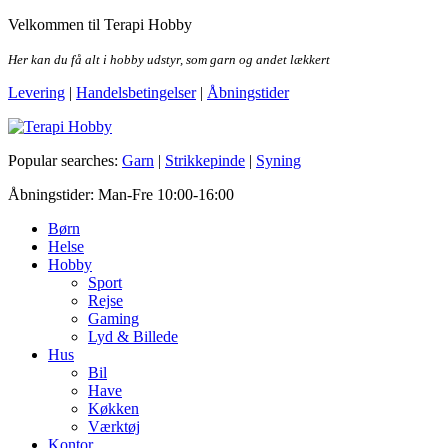
Skip
Velkommen til Terapi Hobby
to
the
Her kan du få alt i hobby udstyr, som garn og andet lækkert
content
Levering
|
Handelsbetingelser
|
Åbningstider
Terapi Hobby
Popular searches:
Garn
|
Strikkepinde
|
Syning
Åbningstider: Man-Fre 10:00-16:00
Børn
Helse
Hobby
Sport
Rejse
Gaming
Lyd & Billede
Hus
Bil
Have
Køkken
Værktøj
Kontor