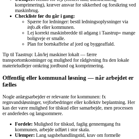
komprimering), kræver ansvar for sikkerhed og forsikring ved
maskinbrug.
Checkliste før du går i gang:
Spærre for ledninger: bestil ledningsoplysninger via
info.dk
eller kommunen.
Lej korrekt maskinbredde til adgang i Taastrup» mange
boligveje er smalle.
Plan for bortskaffelse af jord og byggeaffald.
Tip til Taastrup: Lån/lej maskiner lokalt — færre
transportomkostninger og mulighed for rådgivning fra den lokale
materieludlejer omkring jordbund og komprimering.
Offentlig eller kommunal løsning — når arbejdet er
fælles
Nogle anlægsarbejder er relevante for kommunen: fx
regnvandsløsninger, vejforbedringer eller kollektiv beplantning. Her
kan der være mulighed for tilskud eller samarbejde, men processen
er anderledes og langsommere.
Fordele:
Mulighed for tilskud, faglig gennemgang fra
kommunen, arbejde udført i stor skala.
Ulemper:
Lang sagsbehandlingstid, krav om formelle