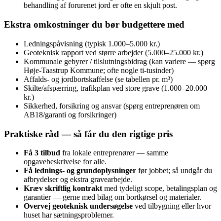
behandling af forurenet jord er ofte en skjult post.
Ekstra omkostninger du bør budgettere med
Ledningspåvisning (typisk 1.000–5.000 kr.)
Geoteknisk rapport ved større arbejder (5.000–25.000 kr.)
Kommunale gebyrer / tilslutningsbidrag (kan variere — spørg
Høje‑Taastrup Kommune; ofte nogle ti‑tusinder)
Affalds- og jordbortskaffelse (se tabellen pr. m³)
Skilte/afspærring, trafikplan ved store grave (1.000–20.000
kr.)
Sikkerhed, forsikring og ansvar (spørg entreprenøren om
AB18/garanti og forsikringer)
Praktiske råd — så får du den rigtige pris
Få 3 tilbud
fra lokale entreprenører — samme
opgavebeskrivelse for alle.
Få lednings- og grundoplysninger
før jobbet; så undgår du
afbrydelser og ekstra gravearbejde.
Kræv skriftlig kontrakt
med tydeligt scope, betalingsplan og
garantier — gerne med bilag om bortkørsel og materialer.
Overvej geoteknisk undersøgelse
ved tilbygning eller hvor
huset har sætningsproblemer.