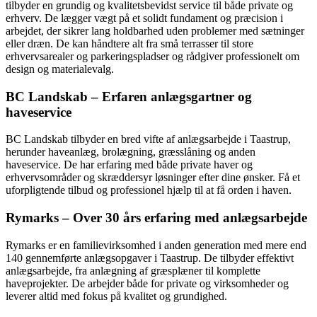
tilbyder en grundig og kvalitetsbevidst service til både private og
erhverv. De lægger vægt på et solidt fundament og præcision i
arbejdet, der sikrer lang holdbarhed uden problemer med sætninger
eller dræn. De kan håndtere alt fra små terrasser til store
erhvervsarealer og parkeringspladser og rådgiver professionelt om
design og materialevalg.
BC Landskab – Erfaren anlægsgartner og
haveservice
BC Landskab tilbyder en bred vifte af anlægsarbejde i Taastrup,
herunder haveanlæg, brolægning, græsslåning og anden
haveservice. De har erfaring med både private haver og
erhvervsområder og skræddersyr løsninger efter dine ønsker. Få et
uforpligtende tilbud og professionel hjælp til at få orden i haven.
Rymarks – Over 30 års erfaring med anlægsarbejde
Rymarks er en familievirksomhed i anden generation med mere end
140 gennemførte anlægsopgaver i Taastrup. De tilbyder effektivt
anlægsarbejde, fra anlægning af græsplæner til komplette
haveprojekter. De arbejder både for private og virksomheder og
leverer altid med fokus på kvalitet og grundighed.