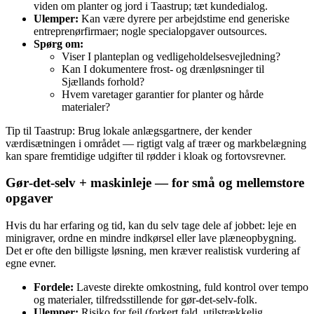
viden om planter og jord i Taastrup; tæt kundedialog.
Ulemper:
Kan være dyrere per arbejdstime end generiske
entreprenørfirmaer; nogle specialopgaver outsources.
Spørg om:
Viser I planteplan og vedligeholdelsesvejledning?
Kan I dokumentere frost‑ og drænløsninger til
Sjællands forhold?
Hvem varetager garantier for planter og hårde
materialer?
Tip til Taastrup: Brug lokale anlægsgartnere, der kender
værdisætningen i området — rigtigt valg af træer og markbelægning
kan spare fremtidige udgifter til rødder i kloak og fortovsrevner.
Gør‑det‑selv + maskinleje — for små og mellemstore
opgaver
Hvis du har erfaring og tid, kan du selv tage dele af jobbet: leje en
minigraver, ordne en mindre indkørsel eller lave plæneopbygning.
Det er ofte den billigste løsning, men kræver realistisk vurdering af
egne evner.
Fordele:
Laveste direkte omkostning, fuld kontrol over tempo
og materialer, tilfredsstillende for gør‑det‑selv‑folk.
Ulemper:
Risiko for fejl (forkert fald, utilstrækkelig