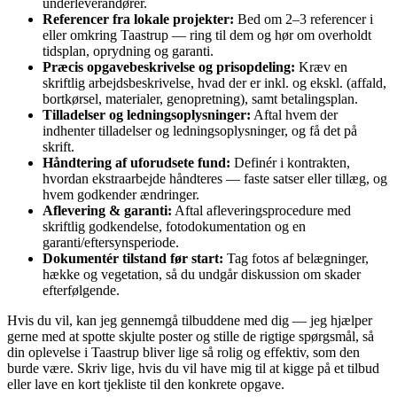
underleverandører.
Referencer fra lokale projekter:
Bed om 2–3 referencer i
eller omkring Taastrup — ring til dem og hør om overholdt
tidsplan, oprydning og garanti.
Præcis opgavebeskrivelse og prisopdeling:
Kræv en
skriftlig arbejdsbeskrivelse, hvad der er inkl. og ekskl. (affald,
bortkørsel, materialer, genopretning), samt betalingsplan.
Tilladelser og ledningsoplysninger:
Aftal hvem der
indhenter tilladelser og ledningsoplysninger, og få det på
skrift.
Håndtering af uforudsete fund:
Definér i kontrakten,
hvordan ekstraarbejde håndteres — faste satser eller tillæg, og
hvem godkender ændringer.
Aflevering & garanti:
Aftal afleveringsprocedure med
skriftlig godkendelse, fotodokumentation og en
garanti/eftersynsperiode.
Dokumentér tilstand før start:
Tag fotos af belægninger,
hække og vegetation, så du undgår diskussion om skader
efterfølgende.
Hvis du vil, kan jeg gennemgå tilbuddene med dig — jeg hjælper
gerne med at spotte skjulte poster og stille de rigtige spørgsmål, så
din oplevelse i Taastrup bliver lige så rolig og effektiv, som den
burde være. Skriv lige, hvis du vil have mig til at kigge på et tilbud
eller lave en kort tjekliste til den konkrete opgave.