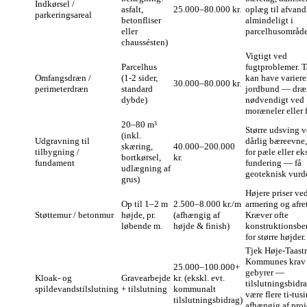
Indkørsel /
asfalt,
25.000–80.000 kr.
oplæg til afvan
parkeringsareal
betonfliser
almindeligt i
eller
parcelhusområde
chaussésten)
Vigtigt ved
Parcelhus
fugtproblemer. T
Omfangsdræn /
(1‑2 sider,
kan have varier
30.000–80.000 kr.
perimeterdræn
standard
jordbund — dræn
dybde)
nødvendigt ved
moræneler eller 
20–80 m³
Større udsving 
(inkl.
Udgravning til
dårlig bæreevne
skæring,
40.000–200.000
tilbygning /
for pæle eller ek
bortkørsel,
kr.
fundament
fundering — få
udlægning af
geoteknisk vurd
grus)
Højere priser ve
Op til 1–2 m
2.500–8.000 kr./m
armering og afre
Støttemur / betonmur
højde, pr.
(afhængig af
Kræver ofte
løbende m.
højde & finish)
konstruktionsbe
for større højder.
Tjek Høje‑Taast
Kommunes krav
25.000–100.000+
gebyrer —
Kloak- og
Gravearbejde
kr. (ekskl. evt.
tilslutningsbidr
spildevandstilslutning
+ tilslutning
kommunalt
være flere ti‑tusi
tilslutningsbidrag)
afhængig af proj