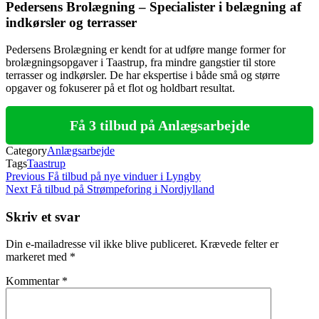
Pedersens Brolægning – Specialister i belægning af
indkørsler og terrasser
Pedersens Brolægning er kendt for at udføre mange former for
brolægningsopgaver i Taastrup, fra mindre gangstier til store
terrasser og indkørsler. De har ekspertise i både små og større
opgaver og fokuserer på et flot og holdbart resultat.
Få 3 tilbud på Anlægsarbejde
Category
Anlægsarbejde
Tags
Taastrup
Indlægsnavigation
Previous
Previous
Få tilbud på nye vinduer i Lyngby
Post
Next
Next
Få tilbud på Strømpeforing i Nordjylland
Post
Skriv et svar
Din e-mailadresse vil ikke blive publiceret.
Krævede felter er
markeret med
*
Kommentar
*