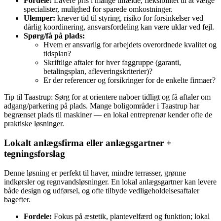
Fordele:
Lavere pris i mange tilfælde, fleksibilitet til at vælge
specialister, mulighed for sparede omkostninger.
Ulemper:
kræver tid til styring, risiko for forsinkelser ved
dårlig koordinering, ansvarsfordeling kan være uklar ved fejl.
Spørg/få på plads:
Hvem er ansvarlig for arbejdets overordnede kvalitet og
tidsplan?
Skriftlige aftaler for hver faggruppe (garanti,
betalingsplan, afleveringskriterier)?
Er der referencer og forsikringer for de enkelte firmaer?
Tip til Taastrup: Sørg for at orientere naboer tidligt og få aftaler om
adgang/parkering på plads. Mange boligområder i Taastrup har
begrænset plads til maskiner — en lokal entreprenør kender ofte de
praktiske løsninger.
Lokalt anlægsfirma eller anlægsgartner +
tegningsforslag
Denne løsning er perfekt til haver, mindre terrasser, grønne
indkørsler og regnvandsløsninger. En lokal anlægsgartner kan levere
både design og udførsel, og ofte tilbyde vedligeholdelsesaftaler
bagefter.
Fordele:
Fokus på æstetik, plantevelfærd og funktion; lokal