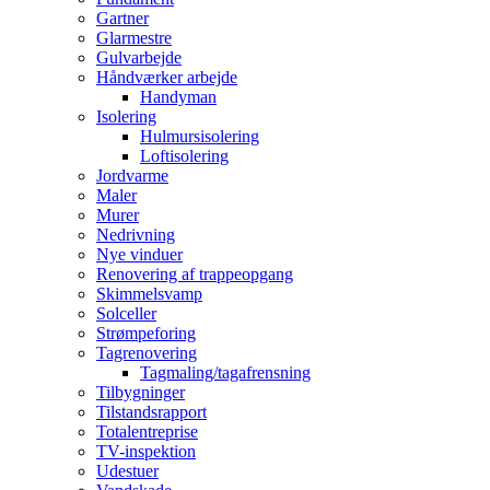
Gartner
Glarmestre
Gulvarbejde
Håndværker arbejde
Handyman
Isolering
Hulmursisolering
Loftisolering
Jordvarme
Maler
Murer
Nedrivning
Nye vinduer
Renovering af trappeopgang
Skimmelsvamp
Solceller
Strømpeforing
Tagrenovering
Tagmaling/tagafrensning
Tilbygninger
Tilstandsrapport
Totalentreprise
TV-inspektion
Udestuer