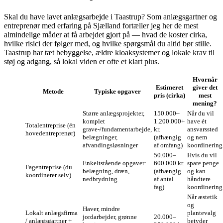
Skal du have lavet anlægsarbejde i Taastrup? Som anlægsgartner og
entreprenør med erfaring på Sjælland fortæller jeg her de mest
almindelige måder at få arbejdet gjort på — hvad de koster cirka,
hvilke risici der følger med, og hvilke spørgsmål du altid bør stille.
Taastrup har tæt bebyggelse, ældre kloaksystemer og lokale krav til
støj og adgang, så lokal viden er ofte et klart plus.
Hvornår
Estimeret
giver det
Metode
Typiske opgaver
pris (cirka)
mest
mening?
Større anlægsprojekter,
150.000–
Når du vil
komplet
1.200.000+
have ét
Totalentreprise (én
grave‑/fundamentarbejde,
kr.
ansvarssted
hovedentreprenør)
belægninger,
(afhængig
og nem
afvandingsløsninger
af omfang)
koordinering
50.000–
Hvis du vil
Enkeltstående opgaver:
600.000 kr.
spare penge
Fagentreprise (du
belægning, dræn,
(afhængig
og kan
koordinerer selv)
nedbrydning
af antal
håndtere
fag)
koordinering
Når æstetik
og
Haver, mindre
Lokalt anlægsfirma
plantevalg
jordarbejder, grønne
20.000–
/ anlægsgartner +
betyder