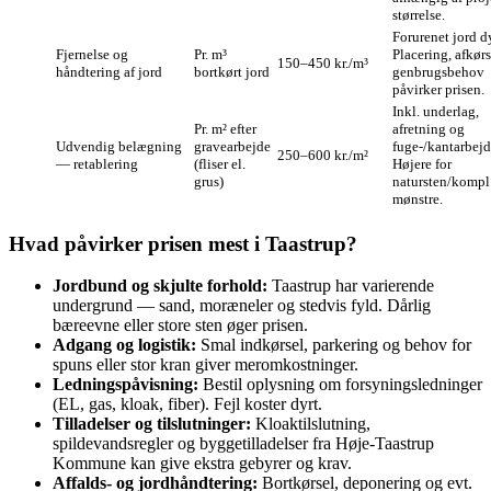
størrelse.
Forurenet jord d
Fjernelse og
Pr. m³
Placering, afkør
150–450 kr./m³
håndtering af jord
bortkørt jord
genbrugsbehov
påvirker prisen.
Inkl. underlag,
Pr. m² efter
afretning og
Udvendig belægning
gravearbejde
fuge-/kantarbejd
250–600 kr./m²
— retablering
(fliser el.
Højere for
grus)
natursten/kompl
mønstre.
Hvad påvirker prisen mest i Taastrup?
Jordbund og skjulte forhold:
Taastrup har varierende
undergrund — sand, moræneler og stedvis fyld. Dårlig
bæreevne eller store sten øger prisen.
Adgang og logistik:
Smal indkørsel, parkering og behov for
spuns eller stor kran giver meromkostninger.
Ledningspåvisning:
Bestil oplysning om forsyningsledninger
(EL, gas, kloak, fiber). Fejl koster dyrt.
Tilladelser og tilslutninger:
Kloaktilslutning,
spildevandsregler og byggetilladelser fra Høje‑Taastrup
Kommune kan give ekstra gebyrer og krav.
Affalds- og jordhåndtering:
Bortkørsel, deponering og evt.