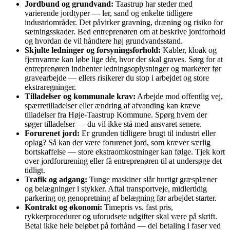
Jordbund og grundvand:
Taastrup har steder med
varierende jordtyper — ler, sand og enkelte tidligere
industriområder. Det påvirker gravning, dræning og risiko for
sætningsskader. Bed entreprenøren om at beskrive jordforhold
og hvordan de vil håndtere høj grundvandsstand.
Skjulte ledninger og forsyningsforhold:
Kabler, kloak og
fjernvarme kan løbe lige dér, hvor der skal graves. Sørg for at
entreprenøren indhenter ledningsoplysninger og markerer før
gravearbejde — ellers risikerer du stop i arbejdet og store
ekstraregninger.
Tilladelser og kommunale krav:
Arbejde mod offentlig vej,
spærretilladelser eller ændring af afvanding kan kræve
tilladelser fra Høje-Taastrup Kommune. Spørg hvem der
søger tilladelser — du vil ikke stå med ansvaret senere.
Forurenet jord:
Er grunden tidligere brugt til industri eller
oplag? Så kan der være forurenet jord, som kræver særlig
bortskaffelse — store ekstraomkostninger kan følge. Tjek kort
over jordforurening eller få entreprenøren til at undersøge det
tidligt.
Trafik og adgang:
Tunge maskiner slår hurtigt græsplæner
og belægninger i stykker. Aftal transportveje, midlertidig
parkering og genopretning af belægning før arbejdet starter.
Kontrakt og økonomi:
Timepris vs. fast pris,
rykkerprocedurer og uforudsete udgifter skal være på skrift.
Betal ikke hele beløbet på forhånd — del betaling i faser ved