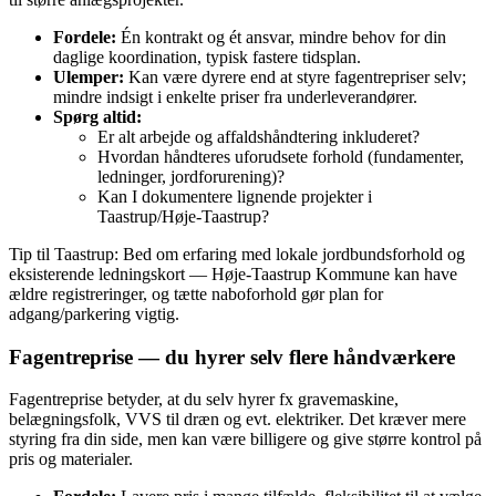
Fordele:
Én kontrakt og ét ansvar, mindre behov for din
daglige koordination, typisk fastere tidsplan.
Ulemper:
Kan være dyrere end at styre fagentrepriser selv;
mindre indsigt i enkelte priser fra underleverandører.
Spørg altid:
Er alt arbejde og affaldshåndtering inkluderet?
Hvordan håndteres uforudsete forhold (fundamenter,
ledninger, jordforurening)?
Kan I dokumentere lignende projekter i
Taastrup/Høje‑Taastrup?
Tip til Taastrup: Bed om erfaring med lokale jordbundsforhold og
eksisterende ledningskort — Høje‑Taastrup Kommune kan have
ældre registreringer, og tætte naboforhold gør plan for
adgang/parkering vigtig.
Fagentreprise — du hyrer selv flere håndværkere
Fagentreprise betyder, at du selv hyrer fx gravemaskine,
belægningsfolk, VVS til dræn og evt. elektriker. Det kræver mere
styring fra din side, men kan være billigere og give større kontrol på
pris og materialer.