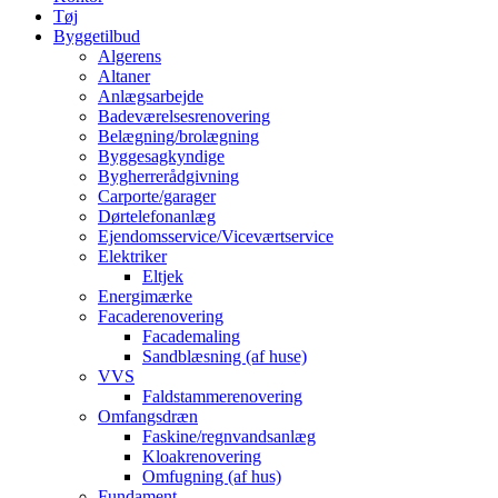
Tøj
Byggetilbud
Algerens
Altaner
Anlægsarbejde
Badeværelsesrenovering
Belægning/brolægning
Byggesagkyndige
Bygherrerådgivning
Carporte/garager
Dørtelefonanlæg
Ejendomsservice/Viceværtservice
Elektriker
Eltjek
Energimærke
Facaderenovering
Facademaling
Sandblæsning (af huse)
VVS
Faldstammerenovering
Omfangsdræn
Faskine/regnvandsanlæg
Kloakrenovering
Omfugning (af hus)
Fundament