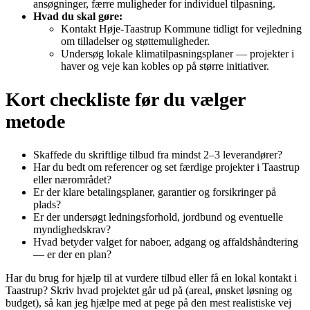
ansøgninger, færre muligheder for individuel tilpasning.
Hvad du skal gøre:
Kontakt Høje‑Taastrup Kommune tidligt for vejledning
om tilladelser og støttemuligheder.
Undersøg lokale klimatilpasningsplaner — projekter i
haver og veje kan kobles op på større initiativer.
Kort checkliste før du vælger
metode
Skaffede du skriftlige tilbud fra mindst 2–3 leverandører?
Har du bedt om referencer og set færdige projekter i Taastrup
eller nærområdet?
Er der klare betalingsplaner, garantier og forsikringer på
plads?
Er der undersøgt ledningsforhold, jordbund og eventuelle
myndighedskrav?
Hvad betyder valget for naboer, adgang og affaldshåndtering
— er der en plan?
Har du brug for hjælp til at vurdere tilbud eller få en lokal kontakt i
Taastrup? Skriv hvad projektet går ud på (areal, ønsket løsning og
budget), så kan jeg hjælpe med at pege på den mest realistiske vej