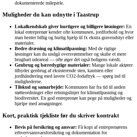
dokumenterede milepæle.
Muligheder du kan udnytte i Taastrup
Lokalkendskab giver hurtigere og billigere løsninger:
En
lokal entreprenør kender ofte kommunen, jordforhold og hvor
man henter billig og hurtig hjælp til fx ekstra graveudstyr eller
materialer.
Bedre dræning og klima­tilpasning:
Med de rigtige
løsninger kan du undgå oversvømmelser og skabe et mere
brugbart udeareal — ofte øger det også boligens værdi.
Genbrug og bæredygtige materialer:
Mange lokale aktører
tilbyder genbrug af eksisterende sten, kantsten eller
jordhåndtering med lavere CO2‑fodaftryk — spørg ind til
mulighederne.
Tilskud og samarbejde:
Kommunen har fra tid til anden
støtteordninger eller retningslinjer for klimatilpasning og
biodiversitet. En god entreprenør kan pege på muligheder og
hjælpe med ansøgninger.
Kort, praktisk tjekliste før du skriver kontrakt
Bevis på forsikring og ansvar:
Få kopi af entreprenørens
erhvervsansvarsforsikring og dokumentation for