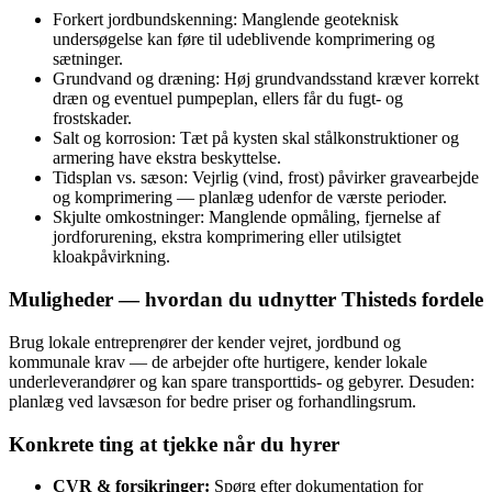
Forkert jordbundskenning: Manglende geoteknisk
undersøgelse kan føre til udeblivende komprimering og
sætninger.
Grundvand og dræning: Høj grundvandsstand kræver korrekt
dræn og eventuel pumpeplan, ellers får du fugt- og
frostskader.
Salt og korrosion: Tæt på kysten skal stålkonstruktioner og
armering have ekstra beskyttelse.
Tidsplan vs. sæson: Vejrlig (vind, frost) påvirker gravearbejde
og komprimering — planlæg udenfor de værste perioder.
Skjulte omkostninger: Manglende opmåling, fjernelse af
jordforurening, ekstra komprimering eller utilsigtet
kloakpåvirkning.
Muligheder — hvordan du udnytter Thisteds fordele
Brug lokale entreprenører der kender vejret, jordbund og
kommunale krav — de arbejder ofte hurtigere, kender lokale
underleverandører og kan spare transporttids- og gebyrer. Desuden:
planlæg ved lavsæson for bedre priser og forhandlingsrum.
Konkrete ting at tjekke når du hyrer
CVR & forsikringer:
Spørg efter dokumentation for