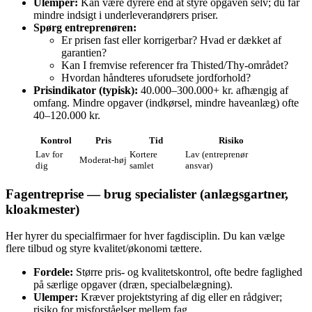
Ulemper:
Kan være dyrere end at styre opgaven selv; du får
mindre indsigt i underleverandørers priser.
Spørg entreprenøren:
Er prisen fast eller korrigerbar? Hvad er dækket af
garantien?
Kan I fremvise referencer fra Thisted/Thy‑området?
Hvordan håndteres uforudsete jordforhold?
Prisindikator (typisk):
40.000–300.000+ kr. afhængig af
omfang. Mindre opgaver (indkørsel, mindre haveanlæg) ofte
40–120.000 kr.
Kontrol
Pris
Tid
Risiko
Lav for
Kortere
Lav (entreprenør
Moderat‑høj
dig
samlet
ansvar)
Fagentreprise — brug specialister (anlægsgartner,
kloakmester)
Her hyrer du specialfirmaer for hver fagdisciplin. Du kan vælge
flere tilbud og styre kvalitet/økonomi tættere.
Fordele:
Større pris‑ og kvalitetskontrol, ofte bedre faglighed
på særlige opgaver (dræn, specialbelægning).
Ulemper:
Kræver projektstyring af dig eller en rådgiver;
risiko for misforståelser mellem fag.