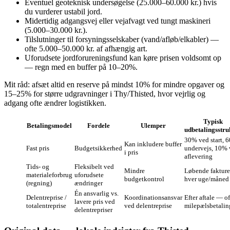
Eventuel geoteknisk undersøgelse (25.000–60.000 kr.) hvis
du vurderer ustabil jord.
Midertidig adgangsvej eller vejafvagt ved tungt maskineri
(5.000–30.000 kr.).
Tilslutninger til forsyningsselskaber (vand/afløb/elkabler) —
ofte 5.000–50.000 kr. af afhængig art.
Uforudsete jordforureningsfund kan køre prisen voldsomt op
— regn med en buffer på 10–20%.
Mit råd: afsæt altid en reserve på mindst 10% for mindre opgaver og
15–25% for større udgravninger i Thy/Thisted, hvor vejrlig og
adgang ofte ændrer logistikken.
Typisk
Betalingsmodel
Fordele
Ulemper
udbetalingsstru
30% ved start, 
Kan inkludere buffer
Fast pris
Budgetsikkerhed
undervejs, 10%
i pris
aflevering
Tids- og
Fleksibelt ved
Mindre
Løbende fakture
materialeforbrug
uforudsete
budgetkontrol
hver uge/måned
(regning)
ændringer
Én ansvarlig vs.
Delentreprise /
Koordinationsansvar
Efter aftale — of
lavere pris ved
totalentreprise
ved delentreprise
milepælsbetalin
delentrepriser