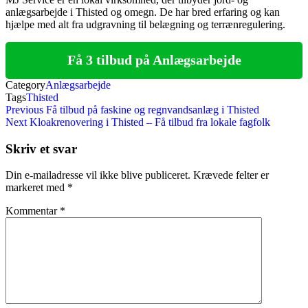
anlægsarbejde i Thisted og omegn. De har bred erfaring og kan
hjælpe med alt fra udgravning til belægning og terrænregulering.
Få 3 tilbud på Anlægsarbejde
Category
Anlægsarbejde
Tags
Thisted
Indlægsnavigation
Previous
Previous
Få tilbud på faskine og regnvandsanlæg i Thisted
Post
Next
Next
Kloakrenovering i Thisted – Få tilbud fra lokale fagfolk
Post
Skriv et svar
Din e-mailadresse vil ikke blive publiceret.
Krævede felter er
markeret med
*
Kommentar
*