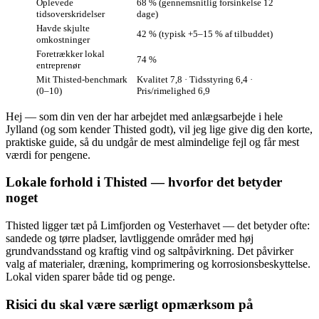
Oplevede
68 % (gennemsnitlig forsinkelse 12
tidsoverskridelser
dage)
Havde skjulte
42 % (typisk +5–15 % af tilbuddet)
omkostninger
Foretrækker lokal
74 %
entreprenør
Mit Thisted‑benchmark
Kvalitet 7,8 · Tidsstyring 6,4 ·
(0–10)
Pris/rimelighed 6,9
Hej — som din ven der har arbejdet med anlægsarbejde i hele
Jylland (og som kender Thisted godt), vil jeg lige give dig den korte,
praktiske guide, så du undgår de mest almindelige fejl og får mest
værdi for pengene.
Lokale forhold i Thisted — hvorfor det betyder
noget
Thisted ligger tæt på Limfjorden og Vesterhavet — det betyder ofte:
sandede og tørre pladser, lavtliggende områder med høj
grundvandsstand og kraftig vind og saltpåvirkning. Det påvirker
valg af materialer, dræning, komprimering og korrosionsbeskyttelse.
Lokal viden sparer både tid og penge.
Risici du skal være særligt opmærksom på