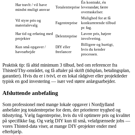
Én kontrakt, én
Har travlt / vil have
Totalentreprise
leverandør, færre
mindst muligt ansvar
overraskelser.
Mulighed for at få
Vil styre pris og
Fagentreprise
konkurrerende tilbud
materialevalg
pr. fag.
Har tid og erfaring med
Lavere pris, højere
Delentreprise
projekter
involvering.
Billigere og hurtigt,
Kun små opgaver /
DIY eller
hvis du kender
havearbejde
freelancer
processen.
Praktisk tip: få altid minimum 3 tilbud, bed om referencer fra
Thisted/Thy‑området, og få aftaler på skrift (tidsplan, betalingsplan,
garantier). Hvis du er i tvivl, er en lokal rådgiver eller projektleder
typisk en god investering — især ved større anlægsarbejder.
Afsluttende anbefaling
Som professionel med mange lokale opgaver i Nordjylland
anbefaler jeg totalentreprise for dem, der prioriterer tryghed og
tidsstyring. Vælg fagentreprise, hvis du vil optimere pris og kvalitet
på specifikke fag. Og vælg DIY kun til små, velafgrænsede jobs —
vores Thisted‑data viser, at mange DIY‑projekter ender med
efterhjælp.