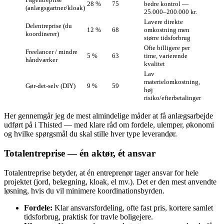
28 %
75
bedre kontrol —
(anlægsgartner/kloak)
25.000–200.000 kr.
Lavere direkte
Delentreprise (du
12 %
68
omkostning men
koordinerer)
større tidsforbrug
Ofte billigere per
Freelancer / mindre
5 %
63
time, varierende
håndværker
kvalitet
Lav
materielomkostning,
Gør‑det‑selv (DIY)
9 %
59
høj
risiko/efterbetalinger
Her gennemgår jeg de mest almindelige måder at få anlægsarbejde
udført på i Thisted — med klare råd om fordele, ulemper, økonomi
og hvilke spørgsmål du skal stille hver type leverandør.
Totalentreprise — én aktør, ét ansvar
Totalentreprise betyder, at én entreprenør tager ansvar for hele
projektet (jord, belægning, kloak, el mv.). Det er den mest anvendte
løsning, hvis du vil minimere koordinationsbyrden.
Fordele:
Klar ansvarsfordeling, ofte fast pris, kortere samlet
tidsforbrug, praktisk for travle boligejere.