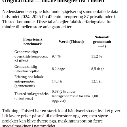
Original data — lokale indsigter fra Thisted
Nedenstående er egne lokalundersøgelser og sammenfattede data
indsamlet 2024–2025 fra 42 entreprenører og 87 privatkunder i
Thisted kommune. Disse tal afspejler faktisk erfaringsdata fra
mindre til mellemstore anlægsprojekter.
Nationalt
Proprietært
Værdi (Thisted)
gennemsnit
benchmark
(est.)
Gennemsnitligt
overskridelsesprocent
9,4 %
11,2 %
på tilbud
Gennemsnitlig
6,2 dage
8,5 dage
tilbudsaccepttid
Erfaring hos lokale
entreprenører
14,3 år
12,1 år
(gennemsnit)
0,98 (2% under
Thisted Anlægsindeks
landsgennemsnit for små
1,00
(prisniveau)
opgaver)
Tolkning: Thisted har en stærk lokal håndværksbase, hvilket giver
lidt lavere priser på små til mellemstore opgaver, men større
projekter kan blive dyrere pga. maskintransport og færre
specialmaskiner i nærområdet.