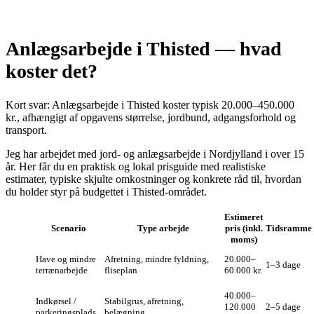
Anlægsarbejde i Thisted — hvad
koster det?
Kort svar: Anlægsarbejde i Thisted koster typisk 20.000–450.000
kr., afhængigt af opgavens størrelse, jordbund, adgangsforhold og
transport.
Jeg har arbejdet med jord- og anlægsarbejde i Nordjylland i over 15
år. Her får du en praktisk og lokal prisguide med realistiske
estimater, typiske skjulte omkostninger og konkrete råd til, hvordan
du holder styr på budgettet i Thisted-området.
Estimeret
Scenario
Type arbejde
pris (inkl.
Tidsramme
moms)
Have og mindre
Afretning, mindre fyldning,
20.000–
1–3 dage
terrænarbejde
fliseplan
60.000 kr.
40.000–
Indkørsel /
Stabilgrus, afretning,
120.000
2–5 dage
parkeringsplads
belægning