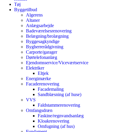
Tøj
Byggetilbud
Algerens
Altaner
Anlægsarbejde
Badeværelsesrenovering
Belægning/brolægning
Byggesagkyndige
Bygherrerådgivning
Carporte/garager
Dørtelefonanlæg
Ejendomsservice/Viceværtservice
Elektriker
Eltjek
Energimærke
Facaderenovering
Facademaling
Sandblæsning (af huse)
VVS
Faldstammerenovering
Omfangsdræn
Faskine/regnvandsanlæg
Kloakrenovering
Omfugning (af hus)
Fundament