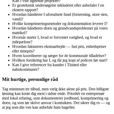
Kan I vise lignende projekter?
Er geoteknisk undersøgelse inkluderet eller anbefaler I en
ekstern rapport?
Hvordan håndterer I uforudsete fund (forurening, store sten,
vand)?
Hvilke komprimeringsmetoder og dokumentation leverer I?
Hvordan håndteres dræn og grundvandsproblemer på vores
matrikel?
Hvornår starter I, hvad er forventet varighed, og hvad er
milepælene?
Hvordan faktureres ekstraarbejde — fast pris, enhedspriser
eller timepris?
Hvem koordinerer og sørger for de kommunale tilladelser?
Hvilken forsikring har I, og får jeg kopi af policen før start?
Kan I give referencer fra kunder i Thisted eller
nabokommuner?
Mit hurtige, personlige råd
Tag minimum tre tilbud, men vælg ikke alene på pris. Den billigste
løsning kan koste dig mest i sidste ende. Prioritér en entreprenør
med lokal erfaring, som dokumenterer jordbund, komprimering og
dræn, og som tør skrive ansvar i kontrakten. Det sikrer dig ro — og
at jeg som din ven kan anbefale ham bagefter.