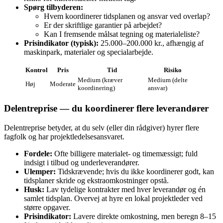
Spørg tilbyderen:
Hvem koordinerer tidsplanen og ansvar ved overlap?
Er der skriftlige garantier på arbejdet?
Kan I fremsende målsat tegning og materialeliste?
Prisindikator (typisk):
25.000–200.000 kr., afhængig af
maskinpark, materialer og specialarbejde.
Kontrol
Pris
Tid
Risiko
Medium (kræver
Medium (delte
Høj
Moderate
koordinering)
ansvar)
Delentreprise — du koordinerer flere leverandører
Delentreprise betyder, at du selv (eller din rådgiver) hyrer flere
fagfolk og har projektledelsesansvaret.
Fordele:
Ofte billigere materialet‑ og timemæssigt; fuld
indsigt i tilbud og underleverandører.
Ulemper:
Tidskrævende; hvis du ikke koordinerer godt, kan
tidsplaner skride og ekstraomkostninger opstå.
Husk:
Lav tydelige kontrakter med hver leverandør og én
samlet tidsplan. Overvej at hyre en lokal projektleder ved
større opgaver.
Prisindikator:
Lavere direkte omkostning, men beregn 8–15