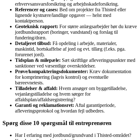
erhvervsansvarsforsikring og arbejdsskadeforsikring.
Referencer og cases:
Bed om projekter fra Thisted eller
lignende kystnære/landlige opgaver — helst med
kontaktperson.
Geoteknisk rapport:
For større anlægsarbejder bør du kræve
jordbundsrapport (boringer, vandstand) og forslag til
fundering/dræn.
Detaljeret tilbud:
Få opdeling i arbejde, materialer,
maskintid, bortskaffelse af jord og evt. tillæg (f.eks. pga.
forurenet jord).
Tidsplan & milepæle:
Sæt skriftlige afleveringspunkter med
sanktioner ved væsentlige overskridelser.
Prøve/kompakteringsdokumenter:
Kræv dokumentation
for komprimering (lagvis kontrol) og eventuelle
bæreevnetests.
Tilladelser & affald:
Hvem ansøger om byggetilladelse,
vejanlægstilladelse og hvem sørger for
affaldsplan/affaldsregistrering?
Garanti og reklamationsret:
Aftal garantiperiode,
afleveringsprotokol og hvordan fejl udbedres.
Spørg disse 10 spørgsmål til entreprenøren
Har I erfaring med jordbund/grundvand i Thisted-området?