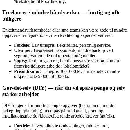
% ekstra tid til koordinering.
Freelancer / mindre håndværker — hurtig og ofte
billigere
Enkeltmandsvirksomheder eller små teams kan være gode til mindre
opgaver eller reparationer, men kvalitet og kapacitet varierer.
Fordele:
Lav timepris, fleksibilitet, personlig service.
Ulemper:
Begrænset maskinpark, mindre backup ved
sygdom, varierende dokumentation/garantier.
Spørg:
Er du registreret, har du ansvarsforsikring, kan du
fremvise tidligere arbejde i lokalområdet?
Prisindikator:
Timepris 300–600 kr. + materialer; mindre
opgaver ofte 5.000–50.000 kr.
Gør‑det‑selv (DIY) — når du vil spare penge og selv
stå for arbejdet
DIY fungerer for mindre, simple opgaver (bedrammer, mindre
belægning, plantning), men pas på fundament, dræn og
installationsarbejde (kloak/elbærende arbejde kræver fagfolk).
Fordele:
Lavere direkte omkostninger, fuld kontrol,