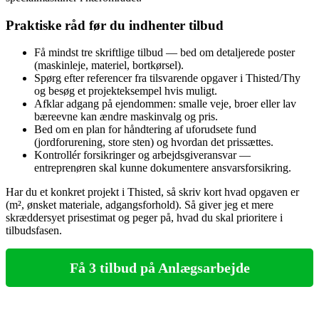
Praktiske råd før du indhenter tilbud
Få mindst tre skriftlige tilbud — bed om detaljerede poster
(maskinleje, materiel, bortkørsel).
Spørg efter referencer fra tilsvarende opgaver i Thisted/Thy
og besøg et projekteksempel hvis muligt.
Afklar adgang på ejendommen: smalle veje, broer eller lav
bæreevne kan ændre maskinvalg og pris.
Bed om en plan for håndtering af uforudsete fund
(jordforurening, store sten) og hvordan det prissættes.
Kontrollér forsikringer og arbejdsgiveransvar —
entreprenøren skal kunne dokumentere ansvarsforsikring.
Har du et konkret projekt i Thisted, så skriv kort hvad opgaven er
(m², ønsket materiale, adgangsforhold). Så giver jeg et mere
skræddersyet prisestimat og peger på, hvad du skal prioritere i
tilbudsfasen.
Få 3 tilbud på Anlægsarbejde