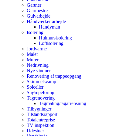
Gartner
Glarmestre
Gulvarbejde
Håndværker arbejde
Handyman
Isolering
Hulmursisolering
Loftisolering
Jordvarme
Maler
Murer
Nedrivning
Nye vinduer
Renovering af trappeopgang
Skimmelsvamp
Solceller
Strømpeforing
Tagrenovering
Tagmaling/tagafrensning
Tilbygninger
Tilstandsrapport
Totalentreprise
TV-inspektion
Udestuer