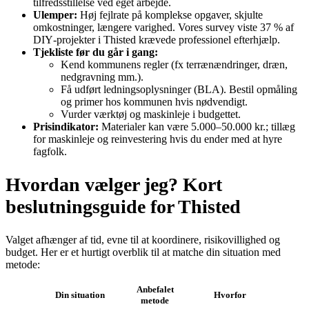
tilfredsstillelse ved eget arbejde.
Ulemper:
Høj fejlrate på komplekse opgaver, skjulte
omkostninger, længere varighed. Vores survey viste 37 % af
DIY‑projekter i Thisted krævede professionel efterhjælp.
Tjekliste før du går i gang:
Kend kommunens regler (fx terrænændringer, dræn,
nedgravning mm.).
Få udført ledningsoplysninger (BLA). Bestil opmåling
og primer hos kommunen hvis nødvendigt.
Vurder værktøj og maskinleje i budgettet.
Prisindikator:
Materialer kan være 5.000–50.000 kr.; tillæg
for maskinleje og reinvestering hvis du ender med at hyre
fagfolk.
Hvordan vælger jeg? Kort
beslutningsguide for Thisted
Valget afhænger af tid, evne til at koordinere, risikovillighed og
budget. Her er et hurtigt overblik til at matche din situation med
metode:
Anbefalet
Din situation
Hvorfor
metode