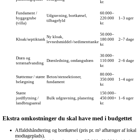
kr.
Fundament /
60.000–
Udgravning, bortkørsel,
byggegrube
220.000
1–3 uger
tilbagefyld
(villa)
kr.
50.000–
Ny kloak,
Kloak/septiktank
180.000
2–7 dage
levnedsmiddel-/sedimenttanke
kr.
30.000–
Dræn og
Drænledning, omfangsdræn
110.000
2–6 dage
terrænafvanding
kr.
80.000–
Støttemur / større
Beton/stensektioner,
350.000
1–4 uger
belægning
fundament
kr.
Større
150.000–
jordflytning /
Bulk udgravning, planering
450.000+
1–6 uger
landbrugsareal
kr.
Ekstra omkostninger du skal have med i budgettet
Affaldshåndtering og bortkørsel (pris pr. m³ afhænger af lokal
modtageplads).