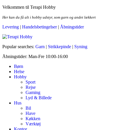
Skip
Velkommen til Terapi Hobby
to
the
Her kan du få alt i hobby udstyr, som garn og andet lækkert
content
Levering
|
Handelsbetingelser
|
Åbningstider
Terapi Hobby
Popular searches:
Garn
|
Strikkepinde
|
Syning
Åbningstider: Man-Fre 10:00-16:00
Børn
Helse
Hobby
Sport
Rejse
Gaming
Lyd & Billede
Hus
Bil
Have
Køkken
Værktøj
Kontor