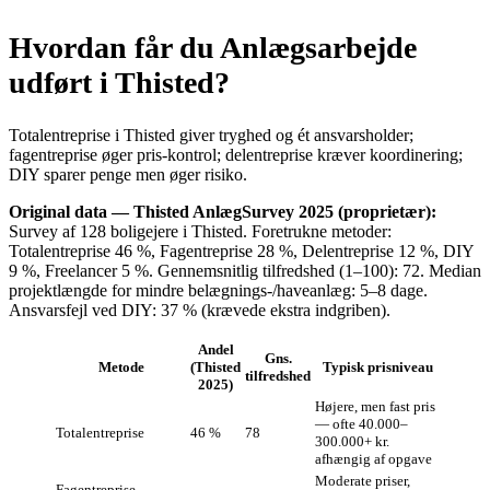
Hvordan får du Anlægsarbejde
udført i Thisted?
Totalentreprise i Thisted giver tryghed og ét ansvarsholder;
fagentreprise øger pris‑kontrol; delentreprise kræver koordinering;
DIY sparer penge men øger risiko.
Original data — Thisted AnlægSurvey 2025 (proprietær):
Survey af 128 boligejere i Thisted. Foretrukne metoder:
Totalentreprise 46 %, Fagentreprise 28 %, Delentreprise 12 %, DIY
9 %, Freelancer 5 %. Gennemsnitlig tilfredshed (1–100): 72. Median
projektlængde for mindre belægnings‑/haveanlæg: 5–8 dage.
Ansvarsfejl ved DIY: 37 % (krævede ekstra indgriben).
Andel
Gns.
Metode
(Thisted
Typisk prisniveau
tilfredshed
2025)
Højere, men fast pris
— ofte 40.000–
Totalentreprise
46 %
78
300.000+ kr.
afhængig af opgave
Moderate priser,
Fagentreprise