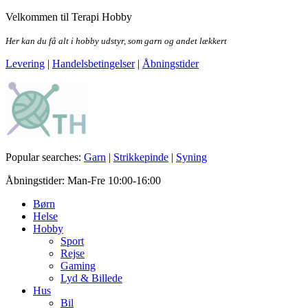
Skip
Velkommen til Terapi Hobby
to
the
Her kan du få alt i hobby udstyr, som garn og andet lækkert
content
Levering
|
Handelsbetingelser
|
Åbningstider
Terapi Hobby
Popular searches:
Garn
|
Strikkepinde
|
Syning
Åbningstider: Man-Fre 10:00-16:00
Børn
Helse
Hobby
Sport
Rejse
Gaming
Lyd & Billede
Hus
Bil