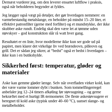
Dernæst vurderer jeg, om den leverer ensartet luftflow i praksis,
også når beholderen begynder at fyldes.
Jeg lægger også vægt på detaljer, der gør hverdagen nemmere: en
varmebestandig metalslange, en beholder på mindst 15–20 liter, et
effektivt patronfilter (gerne med forfilter) og et mundstykke, der ikke
skubber aske rundt. Endelig skal den være let at tømme uden
støvskyer – god konstruktion slår rå watt hver gang.
Resultatet er en liste, hvor modellerne ikke kun ser gode ud på
papiret, men klarer det virkelige liv ved brændeovn, pilleovn og
grill. Det er sådan jeg sikrer, at “bedst” også er bedst i hverdagen –
ikke kun i en butikshylde.
Sikkerhed først: temperatur, gløder og
materialer
Aske kan gemme gløder længe. Selv når overfladen virker kold, kan
der være varme lommer dybt i bunken. Som tommelfingerregel
anbefaler jeg 12–24 timers afkøling før støvsugning – og gerne
bekræftet med et hurtigt IR-termometer. De fleste askestøvsugere er
beregnet til kold aske (typisk under 40–60 °C), uanset slange- og
metalbeholder.