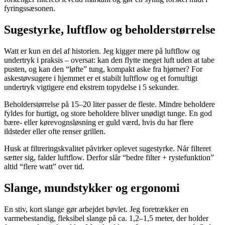
fyringssæsonen.
Sugestyrke, luftflow og beholderstørrelse
Watt er kun en del af historien. Jeg kigger mere på luftflow og
undertryk i praksis – oversat: kan den flytte meget luft uden at tabe
pusten, og kan den “løfte” tung, kompakt aske fra hjørner? For
askestøvsugere i hjemmet er et stabilt luftflow og et fornuftigt
undertryk vigtigere end ekstrem topydelse i 5 sekunder.
Beholderstørrelse på 15–20 liter passer de fleste. Mindre beholdere
fyldes for hurtigt, og store beholdere bliver unødigt tunge. En god
bære- eller kørevognsløsning er guld værd, hvis du har flere
ildsteder eller ofte renser grillen.
Husk at filtreringskvalitet påvirker oplevet sugestyrke. Når filteret
sætter sig, falder luftflow. Derfor slår “bedre filter + rystefunktion”
altid “flere watt” over tid.
Slange, mundstykker og ergonomi
En stiv, kort slange gør arbejdet bøvlet. Jeg foretrækker en
varmebestandig, fleksibel slange på ca. 1,2–1,5 meter, der holder