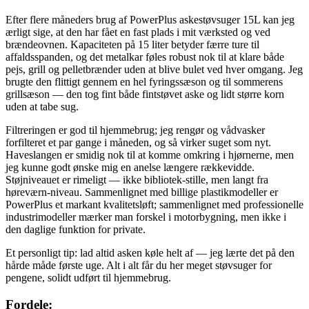
Efter flere måneders brug af PowerPlus askestøvsuger 15L kan jeg
ærligt sige, at den har fået en fast plads i mit værksted og ved
brændeovnen. Kapaciteten på 15 liter betyder færre ture til
affaldsspanden, og det metalkar føles robust nok til at klare både
pejs, grill og pelletbrænder uden at blive bulet ved hver omgang. Jeg
brugte den flittigt gennem en hel fyringssæson og til sommerens
grillsæson — den tog fint både fintstøvet aske og lidt større korn
uden at tabe sug.
Filtreringen er god til hjemmebrug; jeg rengør og vådvasker
forfilteret et par gange i måneden, og så virker suget som nyt.
Haveslangen er smidig nok til at komme omkring i hjørnerne, men
jeg kunne godt ønske mig en anelse længere rækkevidde.
Støjniveauet er rimeligt — ikke bibliotek-stille, men langt fra
høreværn-niveau. Sammenlignet med billige plastikmodeller er
PowerPlus et markant kvalitetsløft; sammenlignet med professionelle
industrimodeller mærker man forskel i motorbygning, men ikke i
den daglige funktion for private.
Et personligt tip: lad altid asken køle helt af — jeg lærte det på den
hårde måde første uge. Alt i alt får du her meget støvsuger for
pengene, solidt udført til hjemmebrug.
Fordele: