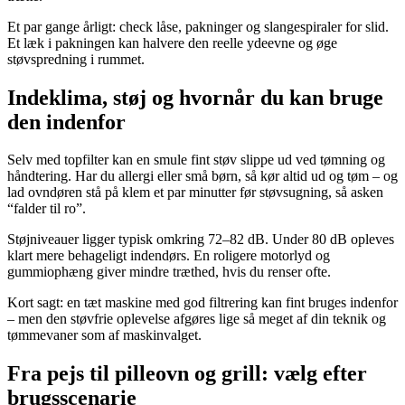
Et par gange årligt: check låse, pakninger og slangespiraler for slid.
Et læk i pakningen kan halvere den reelle ydeevne og øge
støvspredning i rummet.
Indeklima, støj og hvornår du kan bruge
den indenfor
Selv med topfilter kan en smule fint støv slippe ud ved tømning og
håndtering. Har du allergi eller små børn, så kør altid ud og tøm – og
lad ovndøren stå på klem et par minutter før støvsugning, så asken
“falder til ro”.
Støjniveauer ligger typisk omkring 72–82 dB. Under 80 dB opleves
klart mere behageligt indendørs. En roligere motorlyd og
gummiophæng giver mindre træthed, hvis du renser ofte.
Kort sagt: en tæt maskine med god filtrering kan fint bruges indenfor
– men den støvfrie oplevelse afgøres lige så meget af din teknik og
tømmevaner som af maskinvalget.
Fra pejs til pilleovn og grill: vælg efter
brugsscenarie