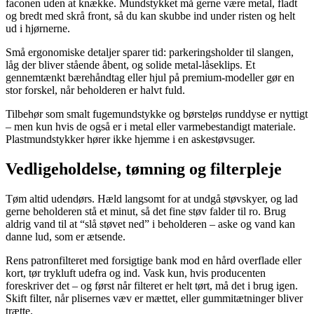
faconen uden at knække. Mundstykket må gerne være metal, fladt
og bredt med skrå front, så du kan skubbe ind under risten og helt
ud i hjørnerne.
Små ergonomiske detaljer sparer tid: parkeringsholder til slangen,
låg der bliver stående åbent, og solide metal-låseklips. Et
gennemtænkt bærehåndtag eller hjul på premium-modeller gør en
stor forskel, når beholderen er halvt fuld.
Tilbehør som smalt fugemundstykke og børsteløs runddyse er nyttigt
– men kun hvis de også er i metal eller varmebestandigt materiale.
Plastmundstykker hører ikke hjemme i en askestøvsuger.
Vedligeholdelse, tømning og filterpleje
Tøm altid udendørs. Hæld langsomt for at undgå støvskyer, og lad
gerne beholderen stå et minut, så det fine støv falder til ro. Brug
aldrig vand til at “slå støvet ned” i beholderen – aske og vand kan
danne lud, som er ætsende.
Rens patronfilteret med forsigtige bank mod en hård overflade eller
kort, tør trykluft udefra og ind. Vask kun, hvis producenten
foreskriver det – og først når filteret er helt tørt, må det i brug igen.
Skift filter, når plisernes væv er mættet, eller gummitætninger bliver
trætte.