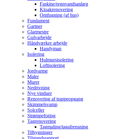
Faskine/regnvandsanlæg
Kloakrenovering
Omfugning (af hus)
Fundament
Gartner
Glarmestre
Gulvarbejde
Håndværker arbejde
Handyman
Isolering
Hulmursisolering
Loftisolering
Jordvarme
Maler
Murer
Nedrivning
Nye vinduer
Renovering af trappeopgang
Skimmelsvamp
Solceller
Strømpeforing
Tagrenovering
Tagmaling/tagafrensning
Tilbygninger
Tilstandsrapport