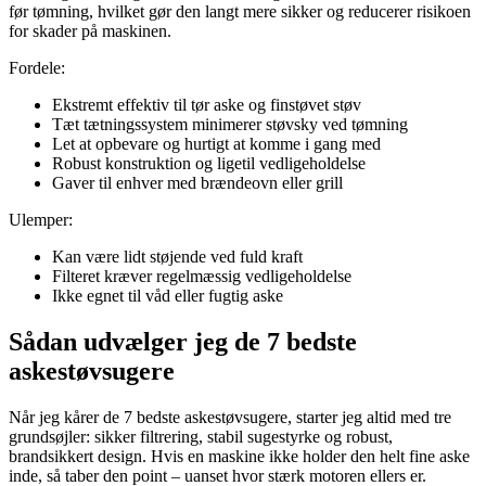
før tømning, hvilket gør den langt mere sikker og reducerer risikoen
for skader på maskinen.
Fordele:
Ekstremt effektiv til tør aske og finstøvet støv
Tæt tætningssystem minimerer støvsky ved tømning
Let at opbevare og hurtigt at komme i gang med
Robust konstruktion og ligetil vedligeholdelse
Gaver til enhver med brændeovn eller grill
Ulemper:
Kan være lidt støjende ved fuld kraft
Filteret kræver regelmæssig vedligeholdelse
Ikke egnet til våd eller fugtig aske
Sådan udvælger jeg de 7 bedste
askestøvsugere
Når jeg kårer de 7 bedste askestøvsugere, starter jeg altid med tre
grundsøjler: sikker filtrering, stabil sugestyrke og robust,
brandsikkert design. Hvis en maskine ikke holder den helt fine aske
inde, så taber den point – uanset hvor stærk motoren ellers er.