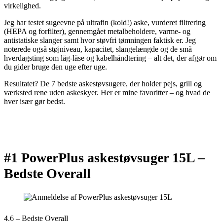
virkelighed.
Jeg har testet sugeevne på ultrafin (kold!) aske, vurderet filtrering
(HEPA og forfilter), gennemgået metalbeholdere, varme- og
antistatiske slanger samt hvor støvfri tømningen faktisk er. Jeg
noterede også støjniveau, kapacitet, slangelængde og de små
hverdagsting som låg-låse og kabelhåndtering – alt det, der afgør om
du gider bruge den uge efter uge.
Resultatet? De 7 bedste askestøvsugere, der holder pejs, grill og
værksted rene uden askeskyer. Her er mine favoritter – og hvad de
hver især gør bedst.
#1 PowerPlus askestøvsuger 15L –
Bedste Overall
4.6 – Bedste Overall