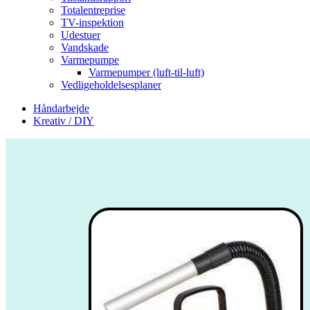
Totalentreprise
TV-inspektion
Udestuer
Vandskade
Varmepumpe
Varmepumper (luft-til-luft)
Vedligeholdelsesplaner
Håndarbejde
Kreativ / DIY