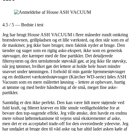
4.5 / 5 — Bedste i test
Jeg har brugt House ASH VACUUM i flere måneder rundt omkring
brændeovnen, grillpladsen og et lille værksted, og den står som en af
de maskiner, jeg ikke bare bruger, men faktisk nyder at bruge. Den
tænder og suger som en rigtig aske-ekspert, ikke som en generisk
støvsuger, der kæmper med de fine partikler. Det detaljerede
filtersystem og den tætsluttende støvskål gør, at jeg ikke får støvsky,
når jeg tømmer, hvilket gør det lettere at holde hele huset mindre
snavset under tømningen. I forhold til min gamle hjemmestøvsuger
og en dedikeret værkstedsstøvsuger (Kärcher WD-serie) føles ASH
Vacuum som en mere målrettet løsning – lettere at opbevare, hurtig
at tømme og med bedre håndtering af de små, meget fine aske-
partikler.
Samtidig er den ikke perfekt. Den kan være lidt mere støjende ved
fuld kraft, og filteret kræver en lille smule vedligeholdelse for at
bevare den top-sugende effekt. Jeg ville ønske, den havde en endnu
mere robust løftemekanisme til vejens små ekskrementer af aske,
men det er en acceptabel trade-off for den overordnede ydeevne. Jeg
har undgået at bruge den til våd aske og har altid ladet asken køle af