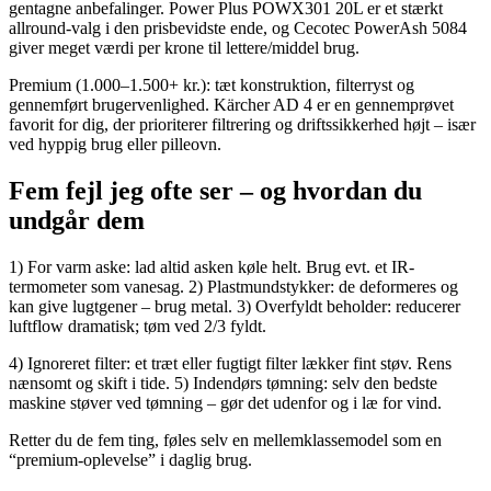
gentagne anbefalinger. Power Plus POWX301 20L er et stærkt
allround-valg i den prisbevidste ende, og Cecotec PowerAsh 5084
giver meget værdi per krone til lettere/middel brug.
Premium (1.000–1.500+ kr.): tæt konstruktion, filterryst og
gennemført brugervenlighed. Kärcher AD 4 er en gennemprøvet
favorit for dig, der prioriterer filtrering og driftssikkerhed højt – især
ved hyppig brug eller pilleovn.
Fem fejl jeg ofte ser – og hvordan du
undgår dem
1) For varm aske: lad altid asken køle helt. Brug evt. et IR-
termometer som vanesag. 2) Plastmundstykker: de deformeres og
kan give lugtgener – brug metal. 3) Overfyldt beholder: reducerer
luftflow dramatisk; tøm ved 2/3 fyldt.
4) Ignoreret filter: et træt eller fugtigt filter lækker fint støv. Rens
nænsomt og skift i tide. 5) Indendørs tømning: selv den bedste
maskine støver ved tømning – gør det udenfor og i læ for vind.
Retter du de fem ting, føles selv en mellemklassemodel som en
“premium-oplevelse” i daglig brug.