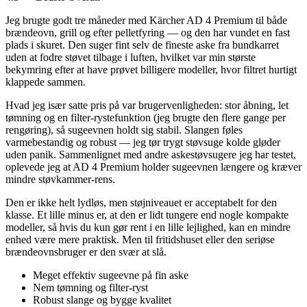
Jeg brugte godt tre måneder med Kärcher AD 4 Premium til både
brændeovn, grill og efter pelletfyring — og den har vundet en fast
plads i skuret. Den suger fint selv de fineste aske fra bundkarret
uden at fodre støvet tilbage i luften, hvilket var min største
bekymring efter at have prøvet billigere modeller, hvor filtret hurtigt
klappede sammen.
Hvad jeg især satte pris på var brugervenligheden: stor åbning, let
tømning og en filter-rystefunktion (jeg brugte den flere gange per
rengøring), så sugeevnen holdt sig stabil. Slangen føles
varmebestandig og robust — jeg tør trygt støvsuge kolde gløder
uden panik. Sammenlignet med andre askestøvsugere jeg har testet,
oplevede jeg at AD 4 Premium holder sugeevnen længere og kræver
mindre støvkammer-rens.
Den er ikke helt lydløs, men støjniveauet er acceptabelt for den
klasse. Et lille minus er, at den er lidt tungere end nogle kompakte
modeller, så hvis du kun gør rent i en lille lejlighed, kan en mindre
enhed være mere praktisk. Men til fritidshuset eller den seriøse
brændeovnsbruger er den svær at slå.
Meget effektiv sugeevne på fin aske
Nem tømning og filter-ryst
Robust slange og bygge kvalitet