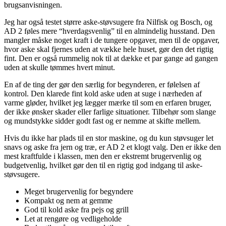
brugsanvisningen.
Jeg har også testet større aske-støvsugere fra Nilfisk og Bosch, og
AD 2 føles mere “hverdagsvenlig” til en almindelig husstand. Den
mangler måske noget kraft i de tungere opgaver, men til de opgaver,
hvor aske skal fjernes uden at vække hele huset, gør den det rigtig
fint. Den er også rummelig nok til at dække et par gange ad gangen
uden at skulle tømmes hvert minut.
En af de ting der gør den særlig for begynderen, er følelsen af
kontrol. Den klarede fint kold aske uden at suge i nærheden af
varme gløder, hvilket jeg lægger mærke til som en erfaren bruger,
der ikke ønsker skader eller farlige situationer. Tilbehør som slange
og mundstykke sidder godt fast og er nemme at skifte mellem.
Hvis du ikke har plads til en stor maskine, og du kun støvsuger let
snavs og aske fra jern og træ, er AD 2 et klogt valg. Den er ikke den
mest kraftfulde i klassen, men den er ekstremt brugervenlig og
budgetvenlig, hvilket gør den til en rigtig god indgang til aske-
støvsugere.
Meget brugervenlig for begyndere
Kompakt og nem at gemme
God til kold aske fra pejs og grill
Let at rengøre og vedligeholde