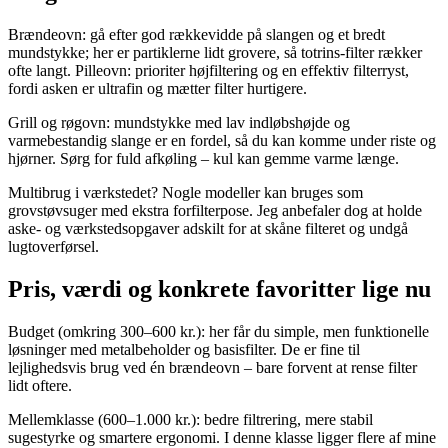
Brændeovn: gå efter god rækkevidde på slangen og et bredt
mundstykke; her er partiklerne lidt grovere, så totrins-filter rækker
ofte langt. Pilleovn: prioriter højfiltering og en effektiv filterryst,
fordi asken er ultrafin og mætter filter hurtigere.
Grill og røgovn: mundstykke med lav indløbshøjde og
varmebestandig slange er en fordel, så du kan komme under riste og
hjørner. Sørg for fuld afkøling – kul kan gemme varme længe.
Multibrug i værkstedet? Nogle modeller kan bruges som
grovstøvsuger med ekstra forfilterpose. Jeg anbefaler dog at holde
aske- og værkstedsopgaver adskilt for at skåne filteret og undgå
lugtoverførsel.
Pris, værdi og konkrete favoritter lige nu
Budget (omkring 300–600 kr.): her får du simple, men funktionelle
løsninger med metalbeholder og basisfilter. De er fine til
lejlighedsvis brug ved én brændeovn – bare forvent at rense filter
lidt oftere.
Mellemklasse (600–1.000 kr.): bedre filtrering, mere stabil
sugestyrke og smartere ergonomi. I denne klasse ligger flere af mine