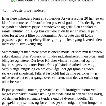
4.3 — Bedste til Begynderen
Efter flere måneders brug af PowerPlus Askestøvsuger 20 har jeg en
klar fornemmelse af, hvorfor den passer så godt til folk, der lige er
begyndt at håndtere pejse, brændeovne og grill. Den er enkel at
samle, intuitiv i brug, og kræver ikke at du læser en manual på 40
sider for at forstå filtre og udtømning. Jeg brugte den til kolde
pejseaske, pellets og eftergrill-rengøring — hver gang leverede den
mere end tilstrækkeligt sug.
Sammenlignet med mere professionelle modeller som min Kärcher-
askevakuum føles PowerPlus mindre industrialiseret, men også langt
billigere og lettere. Der hvor Kärcher vinder i robusthed og lidt
højere sugeevne, scorer PowerPlus på håndterbarhed: lav vægt,
okay slangelængde og en praktisk låge, der gør tømning uden
støvsky ret smertefrit. Filteret fastholdt fint de fine partikler — jeg
måtte rense det et par gange over vinteren, men det var enkelt og
uden besvær.
Et par personlige noter: jeg savnede en lidt kraftigere motor ved
meget kompaktet, varm aske (jeg ventede altid til den var helt kold),
og slangen føles en smule tyndere end på dyrere modeller. Til
gengæld er prisen rar, og for en husejer som mig, der kun bruger en