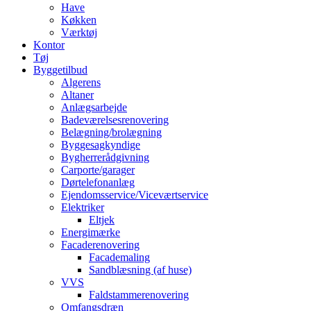
Have
Køkken
Værktøj
Kontor
Tøj
Byggetilbud
Algerens
Altaner
Anlægsarbejde
Badeværelsesrenovering
Belægning/brolægning
Byggesagkyndige
Bygherrerådgivning
Carporte/garager
Dørtelefonanlæg
Ejendomsservice/Viceværtservice
Elektriker
Eltjek
Energimærke
Facaderenovering
Facademaling
Sandblæsning (af huse)
VVS
Faldstammerenovering
Omfangsdræn