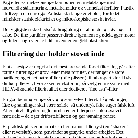
Kig efter varmebestandige komponenter: metalslange med
indvendig stålarmering, metalbeholder og varmefast forfilter. Plastik
i luftvejen er en no-go. Antistatisk slange er et plus, fordi det
mindsker statisk elektricitet og mikroskopiske støvhvirvler.
Det vigtigste sikkerhedsråd: brug aldrig en almindelig støvsuger til
aske. De fine partikler passerer direkte igennem og ødelægger motor
og filter – og i værste fald antænder en glød plastikken.
Filtrering der holder støvet inde
Fint askestøv er noget af det mest krævende for et filter. Jeg går efter
totrins-filtrering: et grov- eller metalforfilter, der fanger de store
partikler, og et tæt patronfilter (ofte plissert) til mikropartikler. Hvis
du har pilleovn, hvor asken er ekstra fin, så vælg en maskine med
HEPA-lignende filterkvalitet eller dedikeret “fine ash”-filter.
En god tætning er lige så vigtig som selve filteret. Lågpakninger,
låse og samlinger skal være solide, så undertryk ikke suger falsk luft.
Alternativt tilbyder nogle producenter filterposer i ikke-vævet
materiale – de øger driftsstabiliteten og gør tømning renere.
Et praktisk plus er automatisk eller manuel filterryst (en “shaker”
eller reversluft), som genvinder sugestyrke under arbejdet. Det
forlænger filterets levetid markant og gør en synlig forskel midt i