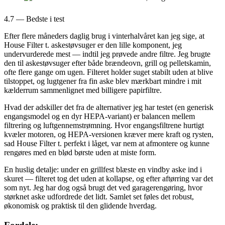
4.7 — Bedste i test
Efter flere måneders daglig brug i vinterhalvåret kan jeg sige, at
House Filter t. askestøvsuger er den lille komponent, jeg
undervurderede mest — indtil jeg prøvede andre filtre. Jeg brugte
den til askestøvsuger efter både brændeovn, grill og pelletskamin,
ofte flere gange om ugen. Filteret holder suget stabilt uden at blive
tilstoppet, og lugtgener fra fin aske blev mærkbart mindre i mit
kælderrum sammenlignet med billigere papirfiltre.
Hvad der adskiller det fra de alternativer jeg har testet (en generisk
engangsmodel og en dyr HEPA-variant) er balancen mellem
filtrering og luftgennemstrømning. Hvor engangsfiltrene hurtigt
kvæler motoren, og HEPA-versionen kræver mere kraft og rysten,
sad House Filter t. perfekt i låget, var nem at afmontere og kunne
rengøres med en blød børste uden at miste form.
En huslig detalje: under en grillfest blæste en vindby aske ind i
skuret — filteret tog det uden at kollapse, og efter aftørring var det
som nyt. Jeg har dog også brugt det ved garagerengøring, hvor
størknet aske udfordrede det lidt. Samlet set føles det robust,
økonomisk og praktisk til den glidende hverdag.