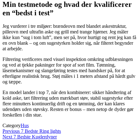
Min testmetode og hvad der kvalificerer
en “bedst i test”
Jeg vurderer i tre miljøer: brændeovn med blandet askestruktur,
pilleovn med ultrafin aske og grill med trange hjørner. Jeg måler
ikke kun “sug i tom luft”, men ser på, hvor hurtigt og rent jeg kan få
en ovn blank – og om sugestyrken holder sig, når filteret begynder
at arbejde.
Filtrering verificeres med visuel inspektion omkring udblæsningen
og ved at tjekke pakninger for spor af sort film. Tømning,
låsemekanismer og slangeføring testes med handsker på, for at
efterligne realistisk brug. Støj måles i 1 meters afstand på hårdt gulv
og tæppe.
En model lander i top 7, når den kombinerer: sikker håndtering af
kold aske, tæt filtrering uden mærkbart støv, stabil sugestyrke efter
flere minutters kontinuerlig drift og en tømning, der kan klares
udendørs uden støvsky. Resten er bonus – men netop de dyder gør
forskellen i din stue.
Category
Hus
Indlægsnavigation
Previous
Previous
7 Bedste Ring lights
Post
Next
Next
7 Bedste Kuglerdyner