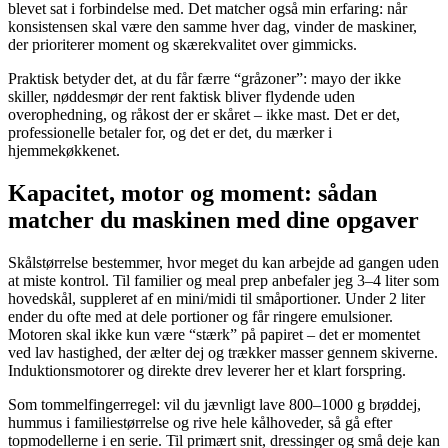
blevet sat i forbindelse med. Det matcher også min erfaring: når
konsistensen skal være den samme hver dag, vinder de maskiner,
der prioriterer moment og skærekvalitet over gimmicks.
Praktisk betyder det, at du får færre “gråzoner”: mayo der ikke
skiller, nøddesmør der rent faktisk bliver flydende uden
overophedning, og råkost der er skåret – ikke mast. Det er det,
professionelle betaler for, og det er det, du mærker i
hjemmekøkkenet.
Kapacitet, motor og moment: sådan
matcher du maskinen med dine opgaver
Skålstørrelse bestemmer, hvor meget du kan arbejde ad gangen uden
at miste kontrol. Til familier og meal prep anbefaler jeg 3–4 liter som
hovedskål, suppleret af en mini/midi til småportioner. Under 2 liter
ender du ofte med at dele portioner og får ringere emulsioner.
Motoren skal ikke kun være “stærk” på papiret – det er momentet
ved lav hastighed, der ælter dej og trækker masser gennem skiverne.
Induktionsmotorer og direkte drev leverer her et klart forspring.
Som tommelfingerregel: vil du jævnligt lave 800–1000 g brøddej,
hummus i familiestørrelse og rive hele kålhoveder, så gå efter
topmodellerne i en serie. Til primært snit, dressinger og små deje kan