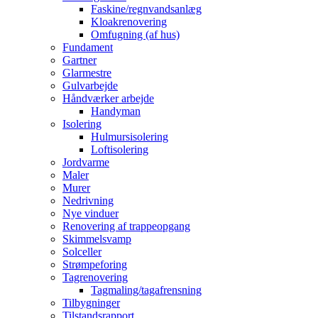
Faskine/regnvandsanlæg
Kloakrenovering
Omfugning (af hus)
Fundament
Gartner
Glarmestre
Gulvarbejde
Håndværker arbejde
Handyman
Isolering
Hulmursisolering
Loftisolering
Jordvarme
Maler
Murer
Nedrivning
Nye vinduer
Renovering af trappeopgang
Skimmelsvamp
Solceller
Strømpeforing
Tagrenovering
Tagmaling/tagafrensning
Tilbygninger
Tilstandsrapport