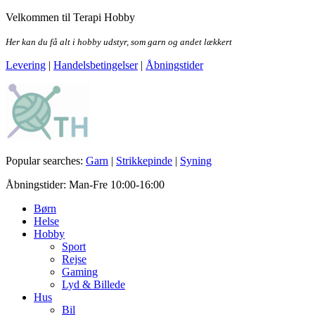
Skip
Velkommen til Terapi Hobby
to
the
Her kan du få alt i hobby udstyr, som garn og andet lækkert
content
Levering
|
Handelsbetingelser
|
Åbningstider
Terapi Hobby
Popular searches:
Garn
|
Strikkepinde
|
Syning
Åbningstider: Man-Fre 10:00-16:00
Børn
Helse
Hobby
Sport
Rejse
Gaming
Lyd & Billede
Hus
Bil