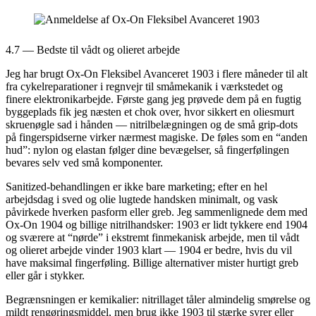
4.7 — Bedste til vådt og olieret arbejde
Jeg har brugt Ox-On Fleksibel Avanceret 1903 i flere måneder til alt
fra cykelreparationer i regnvejr til småmekanik i værkstedet og
finere elektronikarbejde. Første gang jeg prøvede dem på en fugtig
byggeplads fik jeg næsten et chok over, hvor sikkert en oliesmurt
skruenøgle sad i hånden — nitrilbelægningen og de små grip-dots
på fingerspidserne virker nærmest magiske. De føles som en “anden
hud”: nylon og elastan følger dine bevægelser, så fingerfølingen
bevares selv ved små komponenter.
Sanitized-behandlingen er ikke bare marketing; efter en hel
arbejdsdag i sved og olie lugtede handsken minimalt, og vask
påvirkede hverken pasform eller greb. Jeg sammenlignede dem med
Ox-On 1904 og billige nitrilhandsker: 1903 er lidt tykkere end 1904
og sværere at “nørde” i ekstremt finmekanisk arbejde, men til vådt
og olieret arbejde vinder 1903 klart — 1904 er bedre, hvis du vil
have maksimal fingerføling. Billige alternativer mister hurtigt greb
eller går i stykker.
Begrænsningen er kemikalier: nitrillaget tåler almindelig smørelse og
mildt rengøringsmiddel, men brug ikke 1903 til stærke syrer eller