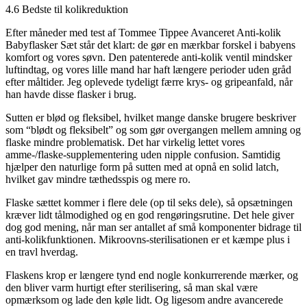
4.6 Bedste til kolikreduktion
Efter måneder med test af Tommee Tippee Avanceret Anti-kolik
Babyflasker Sæt står det klart: de gør en mærkbar forskel i babyens
komfort og vores søvn. Den patenterede anti-kolik ventil mindsker
luftindtag, og vores lille mand har haft længere perioder uden gråd
efter måltider. Jeg oplevede tydeligt færre krys- og gripeanfald, når
han havde disse flasker i brug.
Sutten er blød og fleksibel, hvilket mange danske brugere beskriver
som “blødt og fleksibelt” og som gør overgangen mellem amning og
flaske mindre problematisk. Det har virkelig lettet vores
amme-/flaske-supplementering uden nipple confusion. Samtidig
hjælper den naturlige form på sutten med at opnå en solid latch,
hvilket gav mindre tæthedsspis og mere ro.
Flaske sættet kommer i flere dele (op til seks dele), så opsætningen
kræver lidt tålmodighed og en god rengøringsrutine. Det hele giver
dog god mening, når man ser antallet af små komponenter bidrage til
anti-kolikfunktionen. Mikroovns-sterilisationen er et kæmpe plus i
en travl hverdag.
Flaskens krop er længere tynd end nogle konkurrerende mærker, og
den bliver varm hurtigt efter sterilisering, så man skal være
opmærksom og lade den køle lidt. Og ligesom andre avancerede