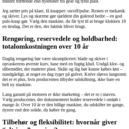
mindre trættende end hyletoner fra gear og tynd plast.
Jeg sætter pris på klare, få knapper: on/off/pulse. Resten er mekanik
og skiver. Lys og skærme gør sjældent din gulerod bedre – en god
puls-knap gør. Vælg den maskine, du får lyst til at bruge klokken 18
en tirsdag. Det er den, der faktisk bliver brugt.
Rengøring, reservedele og holdbarhed:
totalomkostningen over 10 år
Daglig rengøring bør være ukompliceret: blade og skiver i
opvaskerens øverste kurv, base med en fugtig klud. Undgå klor- og
slibemidler, der matterer plast. Skåle og låg bør kunne købes løst –
uundgåeligt, at noget en dag ryger på gulvet. Knive sløves langsomt;
det er et plus, hvis producenten tilbyder udskiftning, ikke bare en
helt ny maskine.
Lang garanti på motoren er ikke marketing – det er ro i maven.
Vælg producenter, der dokumenteret holder reservedele i omløb i
mange år. Over 10 år er den billige maskine, du udskifter tre gange,
dyrere end den solide, du køber én gang.
Tilbehør og fleksibilitet: hvornår giver