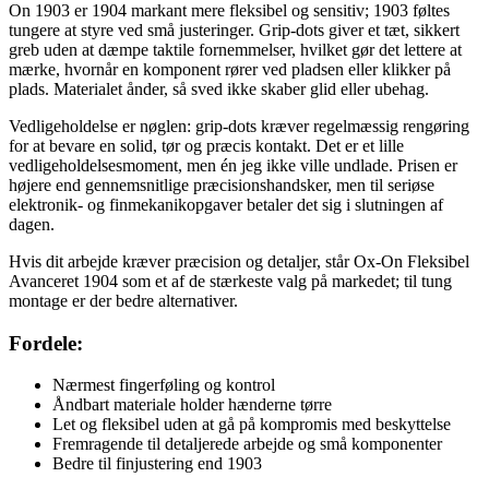
On 1903 er 1904 markant mere fleksibel og sensitiv; 1903 føltes
tungere at styre ved små justeringer. Grip-dots giver et tæt, sikkert
greb uden at dæmpe taktile fornemmelser, hvilket gør det lettere at
mærke, hvornår en komponent rører ved pladsen eller klikker på
plads. Materialet ånder, så sved ikke skaber glid eller ubehag.
Vedligeholdelse er nøglen: grip-dots kræver regelmæssig rengøring
for at bevare en solid, tør og præcis kontakt. Det er et lille
vedligeholdelsesmoment, men én jeg ikke ville undlade. Prisen er
højere end gennemsnitlige præcisionshandsker, men til seriøse
elektronik- og finmekanikopgaver betaler det sig i slutningen af
dagen.
Hvis dit arbejde kræver præcision og detaljer, står Ox-On Fleksibel
Avanceret 1904 som et af de stærkeste valg på markedet; til tung
montage er der bedre alternativer.
Fordele:
Nærmest fingerføling og kontrol
Åndbart materiale holder hænderne tørre
Let og fleksibel uden at gå på kompromis med beskyttelse
Fremragende til detaljerede arbejde og små komponenter
Bedre til finjustering end 1903