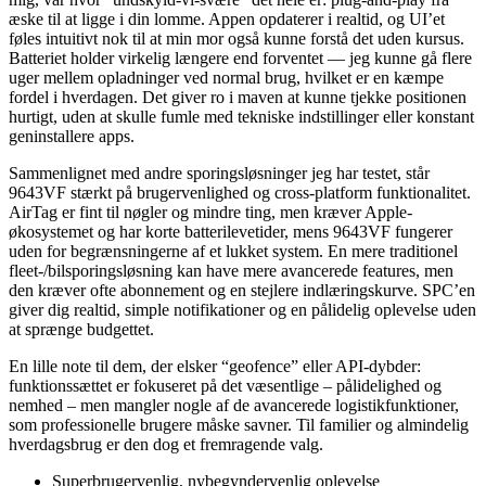
æske til at ligge i din lomme. Appen opdaterer i realtid, og UI’et
føles intuitivt nok til at min mor også kunne forstå det uden kursus.
Batteriet holder virkelig længere end forventet — jeg kunne gå flere
uger mellem opladninger ved normal brug, hvilket er en kæmpe
fordel i hverdagen. Det giver ro i maven at kunne tjekke positionen
hurtigt, uden at skulle fumle med tekniske indstillinger eller konstant
geninstallere apps.
Sammenlignet med andre sporingsløsninger jeg har testet, står
9643VF stærkt på brugervenlighed og cross-platform funktionalitet.
AirTag er fint til nøgler og mindre ting, men kræver Apple-
økosystemet og har korte batterilevetider, mens 9643VF fungerer
uden for begrænsningerne af et lukket system. En mere traditionel
fleet-/bilsporingsløsning kan have mere avancerede features, men
den kræver ofte abonnement og en stejlere indlæringskurve. SPC’en
giver dig realtid, simple notifikationer og en pålidelig oplevelse uden
at sprænge budgettet.
En lille note til dem, der elsker “geofence” eller API-dybder:
funktionssættet er fokuseret på det væsentlige – pålidelighed og
nemhed – men mangler nogle af de avancerede logistikfunktioner,
som professionelle brugere måske savner. Til familier og almindelig
hverdagsbrug er den dog et fremragende valg.
Superbrugervenlig, nybegyndervenlig oplevelse