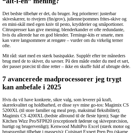
“alt-i-en” mening?
Det bedste tilbehør er det, du bruger. Jeg prioriterer: justerbar
skiveskærer, to rivejern (fin/grov), julienne/pommes frites-skive og
en mini-skål med egen kniv til pesto, krydderier og småportioner.
Citruspresser kan give mening; blenderkander er ofte redundante,
hvis du allerede har en god blender. Terninge-kits er smarte, men
kan være langsommere at rengøre – vurder om du virkelig terner
ofte.
Mit råd: start med en stærk basispakke. Supplér efter tre måneders
brug med de to skiver, du savner. På den måde ender du med et sæt,
der passer præcist til dine retter – ikke en skuffe fuld af ubrugte dele.
7 avancerede madprocessorer jeg trygt
kan anbefale i 2025
Hvis du vil have konkrete, sikre valg, som leverer på kraft,
skærekvalitet og holdbarhed, er disse syv mine go-tos: Magimix CS
5200XL (til store familier og meal prep, maksimal fleksibilitet);
Magimix CS 4200XL (bedste allround til de fleste hjem); Sage the
Kitchen Wizz Pro/SFP820 (exceptionelt føderør og skivepræcision,
hurtigt og brugervenligt); Kenwood MultiPro Excel (stærk motor og
brugsvenligt tilbehør i massevis); Cuisinart Expert Prep Pro (skarpe