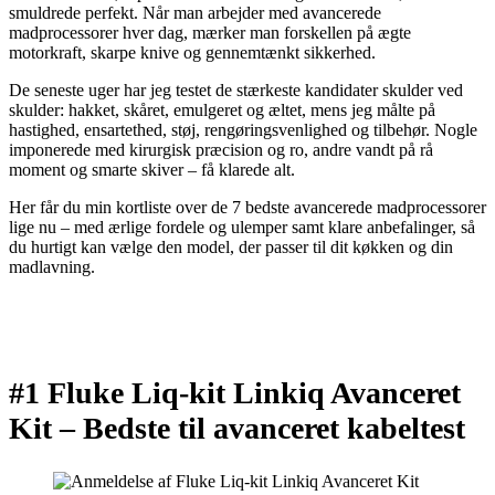
smuldrede perfekt. Når man arbejder med avancerede
madprocessorer hver dag, mærker man forskellen på ægte
motorkraft, skarpe knive og gennemtænkt sikkerhed.
De seneste uger har jeg testet de stærkeste kandidater skulder ved
skulder: hakket, skåret, emulgeret og æltet, mens jeg målte på
hastighed, ensartethed, støj, rengøringsvenlighed og tilbehør. Nogle
imponerede med kirurgisk præcision og ro, andre vandt på rå
moment og smarte skiver – få klarede alt.
Her får du min kortliste over de 7 bedste avancerede madprocessorer
lige nu – med ærlige fordele og ulemper samt klare anbefalinger, så
du hurtigt kan vælge den model, der passer til dit køkken og din
madlavning.
#1 Fluke Liq-kit Linkiq Avanceret
Kit –
Bedste til avanceret kabeltest