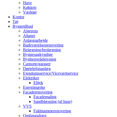
Have
Køkken
Værktøj
Kontor
Tøj
Byggetilbud
Algerens
Altaner
Anlægsarbejde
Badeværelsesrenovering
Belægning/brolægning
Byggesagkyndige
Bygherrerådgivning
Carporte/garager
Dørtelefonanlæg
Ejendomsservice/Viceværtservice
Elektriker
Eltjek
Energimærke
Facaderenovering
Facademaling
Sandblæsning (af huse)
VVS
Faldstammerenovering
Omfangsdræn