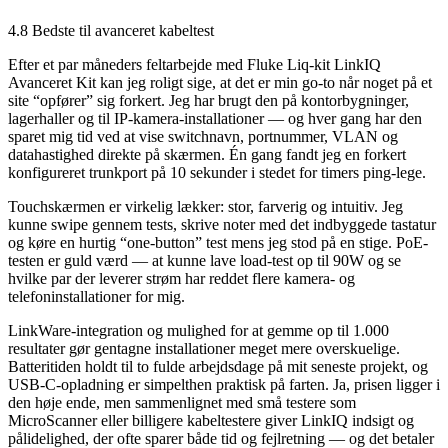
4.8 Bedste til avanceret kabeltest
Efter et par måneders feltarbejde med Fluke Liq-kit LinkIQ
Avanceret Kit kan jeg roligt sige, at det er min go-to når noget på et
site “opfører” sig forkert. Jeg har brugt den på kontorbygninger,
lagerhaller og til IP-kamera-installationer — og hver gang har den
sparet mig tid ved at vise switchnavn, portnummer, VLAN og
datahastighed direkte på skærmen. Én gang fandt jeg en forkert
konfigureret trunkport på 10 sekunder i stedet for timers ping-lege.
Touchskærmen er virkelig lækker: stor, farverig og intuitiv. Jeg
kunne swipe gennem tests, skrive noter med det indbyggede tastatur
og køre en hurtig “one-button” test mens jeg stod på en stige. PoE-
testen er guld værd — at kunne lave load-test op til 90W og se
hvilke par der leverer strøm har reddet flere kamera- og
telefoninstallationer for mig.
LinkWare-integration og mulighed for at gemme op til 1.000
resultater gør gentagne installationer meget mere overskuelige.
Batteritiden holdt til to fulde arbejdsdage på mit seneste projekt, og
USB-C-opladning er simpelthen praktisk på farten. Ja, prisen ligger i
den høje ende, men sammenlignet med små testere som
MicroScanner eller billigere kabeltestere giver LinkIQ indsigt og
pålidelighed, der ofte sparer både tid og fejlretning — og det betaler