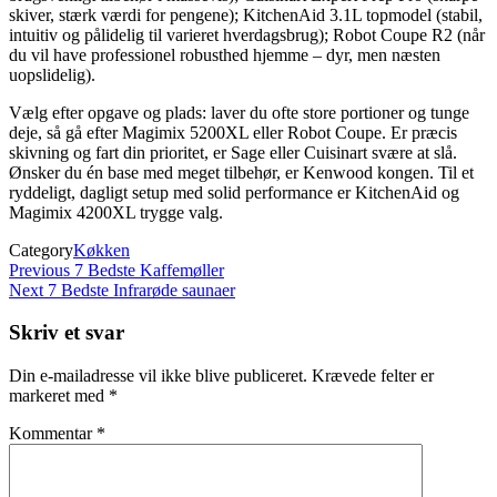
skiver, stærk værdi for pengene); KitchenAid 3.1L topmodel (stabil,
intuitiv og pålidelig til varieret hverdagsbrug); Robot Coupe R2 (når
du vil have professionel robusthed hjemme – dyr, men næsten
uopslidelig).
Vælg efter opgave og plads: laver du ofte store portioner og tunge
deje, så gå efter Magimix 5200XL eller Robot Coupe. Er præcis
skivning og fart din prioritet, er Sage eller Cuisinart svære at slå.
Ønsker du én base med meget tilbehør, er Kenwood kongen. Til et
ryddeligt, dagligt setup med solid performance er KitchenAid og
Magimix 4200XL trygge valg.
Category
Køkken
Indlægsnavigation
Previous
Previous
7 Bedste Kaffemøller
Post
Next
Next
7 Bedste Infrarøde saunaer
Post
Skriv et svar
Din e-mailadresse vil ikke blive publiceret.
Krævede felter er
markeret med
*
Kommentar
*