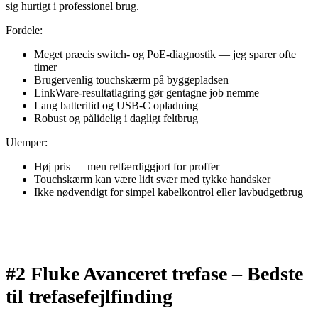
sig hurtigt i professionel brug.
Fordele:
Meget præcis switch- og PoE-diagnostik — jeg sparer ofte
timer
Brugervenlig touchskærm på byggepladsen
LinkWare-resultatlagring gør gentagne job nemme
Lang batteritid og USB-C opladning
Robust og pålidelig i dagligt feltbrug
Ulemper:
Høj pris — men retfærdiggjort for proffer
Touchskærm kan være lidt svær med tykke handsker
Ikke nødvendigt for simpel kabelkontrol eller lavbudgetbrug
#2 Fluke Avanceret trefase –
Bedste
til trefasefejlfinding