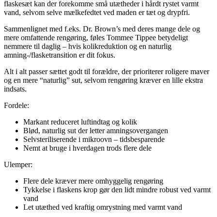
flaskesæt kan der forekomme små utætheder i hårdt rystet varmt
vand, selvom selve mælkefedtet ved maden er tæt og drypfri.
Sammenlignet med f.eks. Dr. Brown’s med deres mange dele og
mere omfattende rengøring, føles Tommee Tippee betydeligt
nemmere til daglig – hvis kolikreduktion og en naturlig
amning-/flasketransition er dit fokus.
Alt i alt passer sættet godt til forældre, der prioriterer roligere maver
og en mere “naturlig” sut, selvom rengøring kræver en lille ekstra
indsats.
Fordele:
Markant reduceret luftindtag og kolik
Blød, naturlig sut der letter amningsovergangen
Selvsteriliserende i mikroovn – tidsbesparende
Nemt at bruge i hverdagen trods flere dele
Ulemper:
Flere dele kræver mere omhyggelig rengøring
Tykkelse i flaskens krop gør den lidt mindre robust ved varmt
vand
Let utæthed ved kraftig omrystning med varmt vand