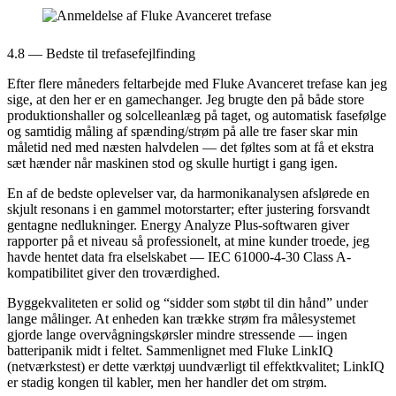
4.8 — Bedste til trefasefejlfinding
Efter flere måneders feltarbejde med Fluke Avanceret trefase kan jeg
sige, at den her er en gamechanger. Jeg brugte den på både store
produktionshaller og solcelleanlæg på taget, og automatisk fasefølge
og samtidig måling af spænding/strøm på alle tre faser skar min
måletid ned med næsten halvdelen — det føltes som at få et ekstra
sæt hænder når maskinen stod og skulle hurtigt i gang igen.
En af de bedste oplevelser var, da harmonikanalysen afslørede en
skjult resonans i en gammel motorstarter; efter justering forsvandt
gentagne nedlukninger. Energy Analyze Plus-softwaren giver
rapporter på et niveau så professionelt, at mine kunder troede, jeg
havde hentet data fra elselskabet — IEC 61000-4-30 Class A-
kompatibilitet giver den troværdighed.
Byggekvaliteten er solid og “sidder som støbt til din hånd” under
lange målinger. At enheden kan trække strøm fra målesystemet
gjorde lange overvågningskørsler mindre stressende — ingen
batteripanik midt i feltet. Sammenlignet med Fluke LinkIQ
(netværkstest) er dette værktøj uundværligt til effektkvalitet; LinkIQ
er stadig kongen til kabler, men her handler det om strøm.