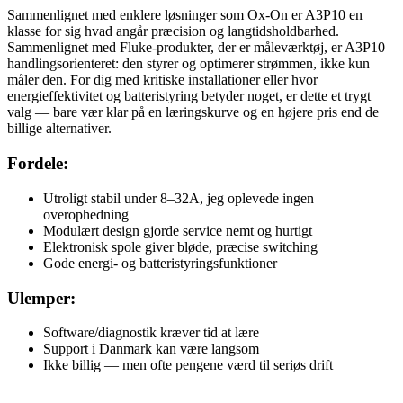
Sammenlignet med enklere løsninger som Ox-On er A3P10 en
klasse for sig hvad angår præcision og langtidsholdbarhed.
Sammenlignet med Fluke-produkter, der er måleværktøj, er A3P10
handlingsorienteret: den styrer og optimerer strømmen, ikke kun
måler den. For dig med kritiske installationer eller hvor
energieffektivitet og batteristyring betyder noget, er dette et trygt
valg — bare vær klar på en læringskurve og en højere pris end de
billige alternativer.
Fordele:
Utroligt stabil under 8–32A, jeg oplevede ingen
overophedning
Modulært design gjorde service nemt og hurtigt
Elektronisk spole giver bløde, præcise switching
Gode energi- og batteristyringsfunktioner
Ulemper:
Software/diagnostik kræver tid at lære
Support i Danmark kan være langsom
Ikke billig — men ofte pengene værd til seriøs drift