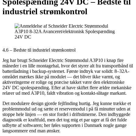
Spolespænding 24V DC –
Bedste til
industriel strømkontrol
4.6 – Bedste til industriel strømkontrol
Jeg har brugt Schneider Electric Strømmodul A3P10 i knap fire
måneder i en lille montagehal, hvor det styrer alt fra transportbånd til
batteriladning i backup-systemet. Første indtryk var solidt: 8–32A-
området mærkes ikke på modulet — det bliver ikke varmt, og
aktiveringerne er rolige og præcise takket være den elektroniske
24V DC spolespænding. Efter at have skiftet flere ældre mekaniske
relæer ud med A3P10, faldt vibration og kontakt-slitage markant.
Det modulære design gjorde fejlfinding hurtig. Jeg kunne trække et
problemmodul ud og sætte et reservemodul i på få minutter uden at
stoppe hele linjen — en stor fordel i driftstimerne. Den indbyggede
diagnostik er kraftfuld, men det tog mig et par uger at få det fulde
udbytte af softwaren; her føles supporten i Danmark nogle gange
langsommere end man ønsker.