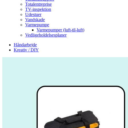
Totalentreprise
TV-inspektion
Udestuer
Vandskade
Varmepumpe
Varmepumper (luft-til-luft)
Vedligeholdelsesplaner
Håndarbejde
Kreativ / DIY