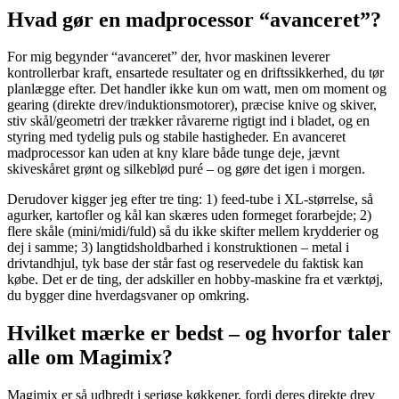
Hvad gør en madprocessor “avanceret”?
For mig begynder “avanceret” der, hvor maskinen leverer
kontrollerbar kraft, ensartede resultater og en driftssikkerhed, du tør
planlægge efter. Det handler ikke kun om watt, men om moment og
gearing (direkte drev/induktionsmotorer), præcise knive og skiver,
stiv skål/geometri der trækker råvarerne rigtigt ind i bladet, og en
styring med tydelig puls og stabile hastigheder. En avanceret
madprocessor kan uden at kny klare både tunge deje, jævnt
skiveskåret grønt og silkeblød puré – og gøre det igen i morgen.
Derudover kigger jeg efter tre ting: 1) feed-tube i XL-størrelse, så
agurker, kartofler og kål kan skæres uden formeget forarbejde; 2)
flere skåle (mini/midi/fuld) så du ikke skifter mellem krydderier og
dej i samme; 3) langtidsholdbarhed i konstruktionen – metal i
drivtandhjul, tyk base der står fast og reservedele du faktisk kan
købe. Det er de ting, der adskiller en hobby-maskine fra et værktøj,
du bygger dine hverdagsvaner op omkring.
Hvilket mærke er bedst – og hvorfor taler
alle om Magimix?
Magimix er så udbredt i seriøse køkkener, fordi deres direkte drev