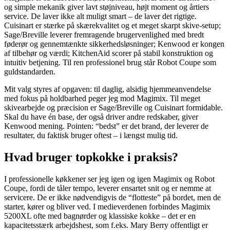
og simple mekanik giver lavt støjniveau, højt moment og årtiers
service. De laver ikke alt muligt smart – de laver det rigtige.
Cuisinart er stærke på skærekvalitet og et meget skarpt skive-setup;
Sage/Breville leverer fremragende brugervenlighed med bredt
føderør og gennemtænkte sikkerhedsløsninger; Kenwood er kongen
af tilbehør og værdi; KitchenAid scorer på stabil konstruktion og
intuitiv betjening. Til ren professionel brug står Robot Coupe som
guldstandarden.
Mit valg styres af opgaven: til daglig, alsidig hjemmeanvendelse
med fokus på holdbarhed peger jeg mod Magimix. Til meget
skivearbejde og præcision er Sage/Breville og Cuisinart formidable.
Skal du have én base, der også driver andre redskaber, giver
Kenwood mening. Pointen: “bedst” er det brand, der leverer de
resultater, du faktisk bruger oftest – i længst mulig tid.
Hvad bruger topkokke i praksis?
I professionelle køkkener ser jeg igen og igen Magimix og Robot
Coupe, fordi de tåler tempo, leverer ensartet snit og er nemme at
servicere. De er ikke nødvendigvis de “flotteste” på bordet, men de
starter, kører og bliver ved. I medieverdenen forbindes Magimix
5200XL ofte med bagnørder og klassiske kokke – det er en
kapacitetsstærk arbejdshest, som f.eks. Mary Berry offentligt er