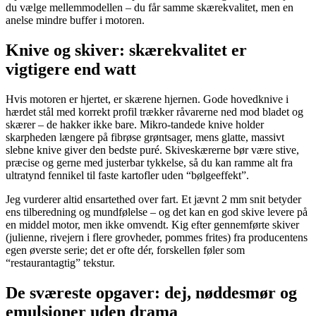
du vælge mellemmodellen – du får samme skærekvalitet, men en
anelse mindre buffer i motoren.
Knive og skiver: skærekvalitet er
vigtigere end watt
Hvis motoren er hjertet, er skærene hjernen. Gode hovedknive i
hærdet stål med korrekt profil trækker råvarerne ned mod bladet og
skærer – de hakker ikke bare. Mikro-tandede knive holder
skarpheden længere på fibrøse grøntsager, mens glatte, massivt
slebne knive giver den bedste puré. Skiveskærerne bør være stive,
præcise og gerne med justerbar tykkelse, så du kan ramme alt fra
ultratynd fennikel til faste kartofler uden “bølgeeffekt”.
Jeg vurderer altid ensartethed over fart. Et jævnt 2 mm snit betyder
ens tilberedning og mundfølelse – og det kan en god skive levere på
en middel motor, men ikke omvendt. Kig efter gennemførte skiver
(julienne, rivejern i flere grovheder, pommes frites) fra producentens
egen øverste serie; det er ofte dér, forskellen føler som
“restaurantagtig” tekstur.
De sværeste opgaver: dej, nøddesmør og
emulsioner uden drama