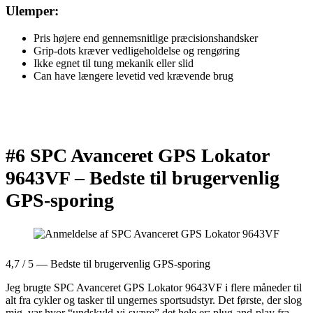
Ulemper:
Pris højere end gennemsnitlige præcisionshandsker
Grip-dots kræver vedligeholdelse og rengøring
Ikke egnet til tung mekanik eller slid
Can have længere levetid ved krævende brug
#6 SPC Avanceret GPS Lokator
9643VF –
Bedste til brugervenlig
GPS-sporing
4,7 / 5 — Bedste til brugervenlig GPS-sporing
Jeg brugte SPC Avanceret GPS Lokator 9643VF i flere måneder til
alt fra cykler og tasker til ungernes sportsudstyr. Det første, der slog
mig, var hvor “undskyld-vi-svære” det hele er: plug-and-play fra