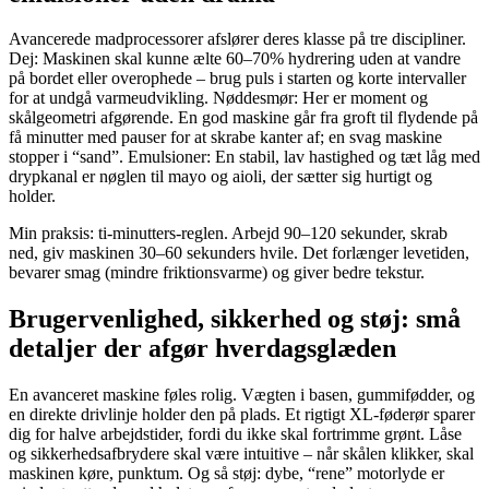
Avancerede madprocessorer afslører deres klasse på tre discipliner.
Dej: Maskinen skal kunne ælte 60–70% hydrering uden at vandre
på bordet eller overophede – brug puls i starten og korte intervaller
for at undgå varmeudvikling. Nøddesmør: Her er moment og
skålgeometri afgørende. En god maskine går fra groft til flydende på
få minutter med pauser for at skrabe kanter af; en svag maskine
stopper i “sand”. Emulsioner: En stabil, lav hastighed og tæt låg med
drypkanal er nøglen til mayo og aioli, der sætter sig hurtigt og
holder.
Min praksis: ti-minutters-reglen. Arbejd 90–120 sekunder, skrab
ned, giv maskinen 30–60 sekunders hvile. Det forlænger levetiden,
bevarer smag (mindre friktionsvarme) og giver bedre tekstur.
Brugervenlighed, sikkerhed og støj: små
detaljer der afgør hverdagsglæden
En avanceret maskine føles rolig. Vægten i basen, gummifødder, og
en direkte drivlinje holder den på plads. Et rigtigt XL-føderør sparer
dig for halve arbejdstider, fordi du ikke skal fortrimme grønt. Låse
og sikkerhedsafbrydere skal være intuitive – når skålen klikker, skal
maskinen køre, punktum. Og så støj: dybe, “rene” motorlyde er