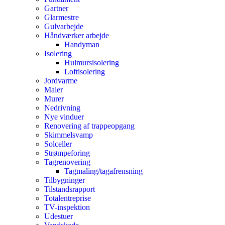
Gartner
Glarmestre
Gulvarbejde
Håndværker arbejde
Handyman
Isolering
Hulmursisolering
Loftisolering
Jordvarme
Maler
Murer
Nedrivning
Nye vinduer
Renovering af trappeopgang
Skimmelsvamp
Solceller
Strømpeforing
Tagrenovering
Tagmaling/tagafrensning
Tilbygninger
Tilstandsrapport
Totalentreprise
TV-inspektion
Udestuer