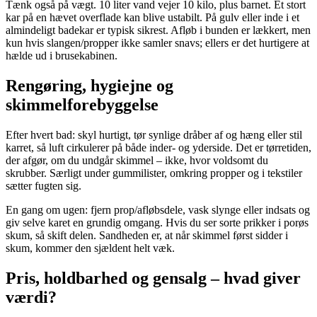
Tænk også på vægt. 10 liter vand vejer 10 kilo, plus barnet. Et stort
kar på en hævet overflade kan blive ustabilt. På gulv eller inde i et
almindeligt badekar er typisk sikrest. Afløb i bunden er lækkert, men
kun hvis slangen/propper ikke samler snavs; ellers er det hurtigere at
hælde ud i brusekabinen.
Rengøring, hygiejne og
skimmelforebyggelse
Efter hvert bad: skyl hurtigt, tør synlige dråber af og hæng eller stil
karret, så luft cirkulerer på både inder- og yderside. Det er tørretiden,
der afgør, om du undgår skimmel – ikke, hvor voldsomt du
skrubber. Særligt under gummilister, omkring propper og i tekstiler
sætter fugten sig.
En gang om ugen: fjern prop/afløbsdele, vask slynge eller indsats og
giv selve karet en grundig omgang. Hvis du ser sorte prikker i porøs
skum, så skift delen. Sandheden er, at når skimmel først sidder i
skum, kommer den sjældent helt væk.
Pris, holdbarhed og gensalg – hvad giver
værdi?