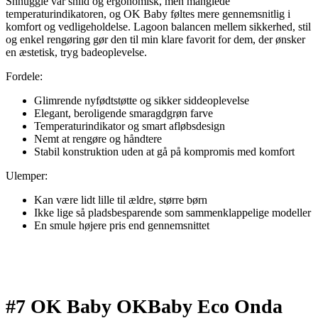
Shnuggle var snild og ergonomisk, men manglede
temperaturindikatoren, og OK Baby føltes mere gennemsnitlig i
komfort og vedligeholdelse. Lagoon balancen mellem sikkerhed, stil
og enkel rengøring gør den til min klare favorit for dem, der ønsker
en æstetisk, tryg badeoplevelse.
Fordele:
Glimrende nyfødtstøtte og sikker siddeoplevelse
Elegant, beroligende smaragdgrøn farve
Temperaturindikator og smart afløbsdesign
Nemt at rengøre og håndtere
Stabil konstruktion uden at gå på kompromis med komfort
Ulemper:
Kan være lidt lille til ældre, større børn
Ikke lige så pladsbesparende som sammenklappelige modeller
En smule højere pris end gennemsnittet
#7 OK Baby OKBaby Eco Onda