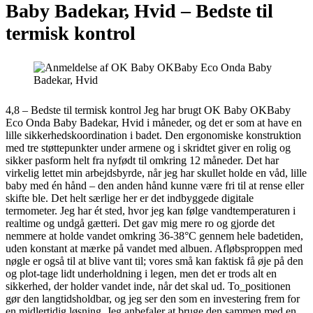
Baby Badekar, Hvid –
Bedste til
termisk kontrol
4,8 – Bedste til termisk kontrol Jeg har brugt OK Baby OKBaby
Eco Onda Baby Badekar, Hvid i måneder, og det er som at have en
lille sikkerhedskoordination i badet. Den ergonomiske konstruktion
med tre støttepunkter under armene og i skridtet giver en rolig og
sikker pasform helt fra nyfødt til omkring 12 måneder. Det har
virkelig lettet min arbejdsbyrde, når jeg har skullet holde en våd, lille
baby med én hånd – den anden hånd kunne være fri til at rense eller
skifte ble. Det helt særlige her er det indbyggede digitale
termometer. Jeg har ét sted, hvor jeg kan følge vandtemperaturen i
realtime og undgå gætteri. Det gav mig mere ro og gjorde det
nemmere at holde vandet omkring 36-38°C gennem hele badetiden,
uden konstant at mærke på vandet med albuen. Afløbsproppen med
nøgle er også til at blive vant til; vores små kan faktisk få øje på den
og plot-tage lidt underholdning i legen, men det er trods alt en
sikkerhed, der holder vandet inde, når det skal ud. To_positionen
gør den langtidsholdbar, og jeg ser den som en investering frem for
en midlertidig løsning. Jeg anbefaler at bruge den sammen med en