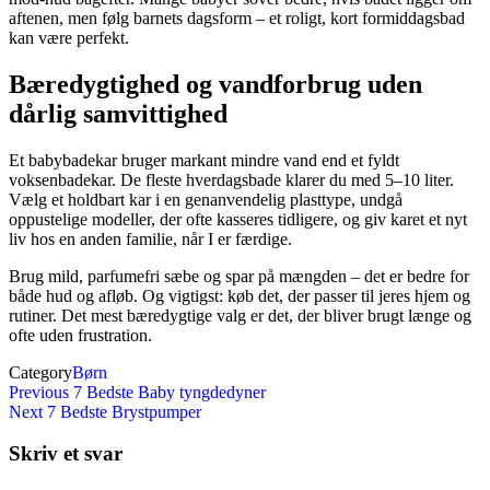
aftenen, men følg barnets dagsform – et roligt, kort formiddagsbad
kan være perfekt.
Bæredygtighed og vandforbrug uden
dårlig samvittighed
Et babybadekar bruger markant mindre vand end et fyldt
voksenbadekar. De fleste hverdagsbade klarer du med 5–10 liter.
Vælg et holdbart kar i en genanvendelig plasttype, undgå
oppustelige modeller, der ofte kasseres tidligere, og giv karet et nyt
liv hos en anden familie, når I er færdige.
Brug mild, parfumefri sæbe og spar på mængden – det er bedre for
både hud og afløb. Og vigtigst: køb det, der passer til jeres hjem og
rutiner. Det mest bæredygtige valg er det, der bliver brugt længe og
ofte uden frustration.
Category
Børn
Indlægsnavigation
Previous
Previous
7 Bedste Baby tyngdedyner
Post
Next
Next
7 Bedste Brystpumper
Post
Skriv et svar