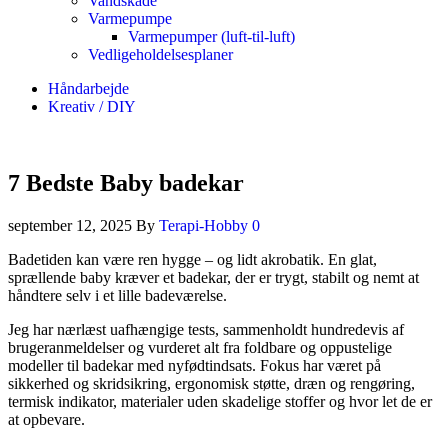
Vandskade
Varmepumpe
Varmepumper (luft-til-luft)
Vedligeholdelsesplaner
Håndarbejde
Kreativ / DIY
7 Bedste Baby badekar
september 12, 2025
By
Terapi-Hobby
0
Badetiden kan være ren hygge – og lidt akrobatik. En glat,
sprællende baby kræver et badekar, der er trygt, stabilt og nemt at
håndtere selv i et lille badeværelse.
Jeg har nærlæst uafhængige tests, sammenholdt hundredevis af
brugeranmeldelser og vurderet alt fra foldbare og oppustelige
modeller til badekar med nyfødtindsats. Fokus har været på
sikkerhed og skridsikring, ergonomisk støtte, dræn og rengøring,
termisk indikator, materialer uden skadelige stoffer og hvor let de er
at opbevare.