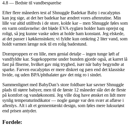
4.8 — Bedste til vandbesparelse
Efter flere måneders test af Shnuggle Badekar Baby i eucalyptus
kan jeg sige, at det her badekar har ændret vores aftenrutine. Min
lille var altid utilfreds i de store, kolde kar – men Shnuggle føles som
en varm omfavnelse: det bløde EVA-ryglæn holder ham oprejst og
roligt, så jeg kunne vaske uden at holde ham konstant. Jeg elskede,
at det passer i køkkensinken; vi fyldte kun omkring 2 liter vand, som
holdt varmen længe nok til en rolig badestund.
Drænproppen er en lille, men genial detalje – ingen tunge løft af
vandfyldte kar. Sugekopperne under bunden gjorde også, at karret lå
fast på fliserne, hvilket gav mig tryghed, især når baby begyndte at
sparke. Farven eucalyptus er mere diskret og pæn end det klassiske
hvide, og uden BPA/phthalater gav det mig ro i sindet.
Sammenlignet med BabyDan’s store foldbare kar savner Shnuggle
plads til større babyer, men til de første 12 måneder slår det de fleste
på komfort og vandøkonomi. Jeg ville dog have ønsket en lidt mere
synlig temperaturindikator — nogle gange var den svær at aflæse i
aftenlys. Alt i alt et gennemtænkt design, som føles mere luksuriøst
end prisen antyder.
Fordele: