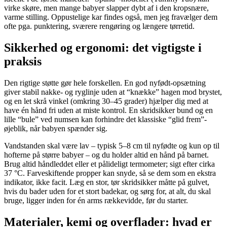
virke skøre, men mange babyer slapper dybt af i den kropsnære,
varme stilling. Oppustelige kar findes også, men jeg fravælger dem
ofte pga. punktering, sværere rengøring og længere tørretid.
Sikkerhed og ergonomi: det vigtigste i
praksis
Den rigtige støtte gør hele forskellen. En god nyfødt-opsætning
giver stabil nakke- og ryglinje uden at “knække” hagen mod brystet,
og en let skrå vinkel (omkring 30–45 grader) hjælper dig med at
have én hånd fri uden at miste kontrol. En skridsikker bund og en
lille “bule” ved numsen kan forhindre det klassiske “glid frem”-
øjeblik, når babyen spænder sig.
Vandstanden skal være lav – typisk 5–8 cm til nyfødte og kun op til
hofterne på større babyer – og du holder altid en hånd på barnet.
Brug altid håndleddet eller et pålideligt termometer; sigt efter cirka
37 °C. Farveskiftende propper kan snyde, så se dem som en ekstra
indikator, ikke facit. Læg en stor, tør skridsikker måtte på gulvet,
hvis du bader uden for et stort badekar, og sørg for, at alt, du skal
bruge, ligger inden for én arms rækkevidde, før du starter.
Materialer, kemi og overflader: hvad er