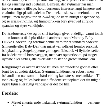
leg og sansning ind i detaljen. Bamsen, der svømmer når man
trækker armene tilbage, holdt børnenes interesse langt længere end
et almindeligt plastikbadekar. Den mekaniske svømmefunktion er
simpel, men magisk for en 2–4-årig: de lærte hurtigt at spænde op
og se årsag-virkning, og finmotorikken blev øvet ved at fylde
spanden og styre vandhjulet.
Det træbruserstykke og de små træfugle giver et dejligt, varmt touch
— en kontrast til al plastikken i andre sæt som Mommy Baby
Dukke Badekar. Jeg foretrak denne frem for et standard badekar
(shnuggle eller BabyDan) når målet var rolleleg fremfor praktisk
babybadning. Sugekopperne gør legen fleksibel; vi flyttede sættet
fra badekarret til brusevæggen, men vær opmærksom: på meget
ujævne eller sæbeglatte overflader mister de grebet indimellem.
Rengøringen er overraskende let, men tør trædelene godt af efter
brug for at undgå skjolder. Svømmefunktionen er robust, men
behandl den nænsomt — hård vikling kan stresse mekanikken. Til
toddler-leg og fælles badestund får dette sæt topkarakter fra mig; til
større børn eller rigtig vandsjov er det for lille.
Fordele:
Meget engagerende mekanisk svømmefunktion — børnene