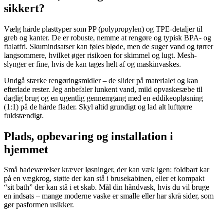
sikkert?
Vælg hårde plasttyper som PP (polypropylen) og TPE-detaljer til
greb og kanter. De er robuste, nemme at rengøre og typisk BPA- og
ftalatfri. Skumindsatser kan føles bløde, men de suger vand og tørrer
langsommere, hvilket øger risikoen for skimmel og lugt. Mesh-
slynger er fine, hvis de kan tages helt af og maskinvaskes.
Undgå stærke rengøringsmidler – de slider på materialet og kan
efterlade rester. Jeg anbefaler lunkent vand, mild opvaskesæbe til
daglig brug og en ugentlig gennemgang med en eddikeopløsning
(1:1) på de hårde flader. Skyl altid grundigt og lad alt lufttørre
fuldstændigt.
Plads, opbevaring og installation i
hjemmet
Små badeværelser kræver løsninger, der kan væk igen: foldbart kar
på en vægkrog, støtte der kan stå i brusekabinen, eller et kompakt
“sit bath” der kan stå i et skab. Mål din håndvask, hvis du vil bruge
en indsats – mange moderne vaske er smalle eller har skrå sider, som
gør pasformen usikker.