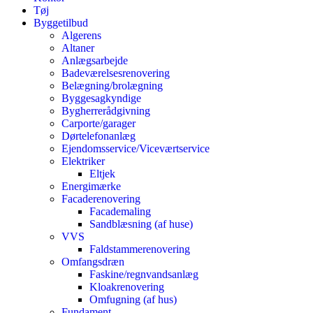
Tøj
Byggetilbud
Algerens
Altaner
Anlægsarbejde
Badeværelsesrenovering
Belægning/brolægning
Byggesagkyndige
Bygherrerådgivning
Carporte/garager
Dørtelefonanlæg
Ejendomsservice/Viceværtservice
Elektriker
Eltjek
Energimærke
Facaderenovering
Facademaling
Sandblæsning (af huse)
VVS
Faldstammerenovering
Omfangsdræn
Faskine/regnvandsanlæg
Kloakrenovering
Omfugning (af hus)
Fundament