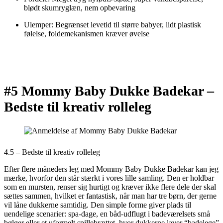
blødt skumryglæn, nem opbevaring
Ulemper: Begrænset levetid til større babyer, lidt plastisk
følelse, foldemekanismen kræver øvelse
#5 Mommy Baby Dukke Badekar –
Bedste til kreativ rolleleg
4.5 – Bedste til kreativ rolleleg
Efter flere måneders leg med Mommy Baby Dukke Badekar kan jeg
mærke, hvorfor den står stærkt i vores lille samling. Den er holdbar
som en mursten, renser sig hurtigt og kræver ikke flere dele der skal
sættes sammen, hvilket er fantastisk, når man har tre børn, der gerne
vil låne dukkerne samtidig. Den simple forme giver plads til
uendelige scenarier: spa-dage, en båd-udflugt i badeværelsets små
bølger eller et uformelt spillebrættet, hvor dukkerne laver “badelege”