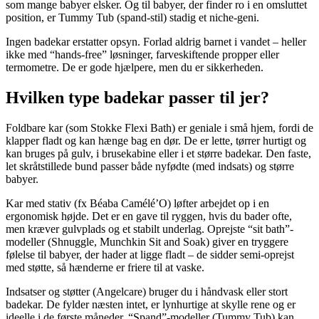
som mange babyer elsker. Og til babyer, der finder ro i en omsluttet
position, er Tummy Tub (spand-stil) stadig et niche-geni.
Ingen badekar erstatter opsyn. Forlad aldrig barnet i vandet – heller
ikke med “hands-free” løsninger, farveskiftende propper eller
termometre. De er gode hjælpere, men du er sikkerheden.
Hvilken type badekar passer til jer?
Foldbare kar (som Stokke Flexi Bath) er geniale i små hjem, fordi de
klapper fladt og kan hænge bag en dør. De er lette, tørrer hurtigt og
kan bruges på gulv, i brusekabine eller i et større badekar. Den faste,
let skråtstillede bund passer både nyfødte (med indsats) og større
babyer.
Kar med stativ (fx Béaba Camélé’O) løfter arbejdet op i en
ergonomisk højde. Det er en gave til ryggen, hvis du bader ofte,
men kræver gulvplads og et stabilt underlag. Oprejste “sit bath”-
modeller (Shnuggle, Munchkin Sit and Soak) giver en tryggere
følelse til babyer, der hader at ligge fladt – de sidder semi-oprejst
med støtte, så hænderne er friere til at vaske.
Indsatser og støtter (Angelcare) bruger du i håndvask eller stort
badekar. De fylder næsten intet, er lynhurtige at skylle rene og er
ideelle i de første måneder. “Spand”-modeller (Tummy Tub) kan