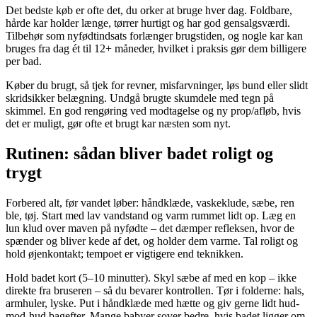
Det bedste køb er ofte det, du orker at bruge hver dag. Foldbare,
hårde kar holder længe, tørrer hurtigt og har god gensalgsværdi.
Tilbehør som nyfødtindsats forlænger brugstiden, og nogle kar kan
bruges fra dag ét til 12+ måneder, hvilket i praksis gør dem billigere
per bad.
Køber du brugt, så tjek for revner, misfarvninger, løs bund eller slidt
skridsikker belægning. Undgå brugte skumdele med tegn på
skimmel. En god rengøring ved modtagelse og ny prop/afløb, hvis
det er muligt, gør ofte et brugt kar næsten som nyt.
Rutinen: sådan bliver badet roligt og
trygt
Forbered alt, før vandet løber: håndklæde, vaskeklude, sæbe, ren
ble, tøj. Start med lav vandstand og varm rummet lidt op. Læg en
lun klud over maven på nyfødte – det dæmper refleksen, hvor de
spænder og bliver kede af det, og holder dem varme. Tal roligt og
hold øjenkontakt; tempoet er vigtigere end teknikken.
Hold badet kort (5–10 minutter). Skyl sæbe af med en kop – ikke
direkte fra bruseren – så du bevarer kontrollen. Tør i folderne: hals,
armhuler, lyske. Put i håndklæde med hætte og giv gerne lidt hud-
mod-hud bagefter. Mange babyer sover bedre, hvis badet ligger om