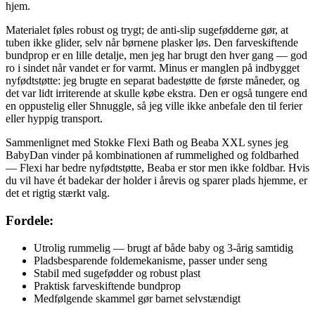
hjem.
Materialet føles robust og trygt; de anti-slip sugefødderne gør, at
tuben ikke glider, selv når børnene plasker løs. Den farveskiftende
bundprop er en lille detalje, men jeg har brugt den hver gang — god
ro i sindet når vandet er for varmt. Minus er manglen på indbygget
nyfødtstøtte: jeg brugte en separat badestøtte de første måneder, og
det var lidt irriterende at skulle købe ekstra. Den er også tungere end
en oppustelig eller Shnuggle, så jeg ville ikke anbefale den til ferier
eller hyppig transport.
Sammenlignet med Stokke Flexi Bath og Beaba XXL synes jeg
BabyDan vinder på kombinationen af rummelighed og foldbarhed
— Flexi har bedre nyfødtstøtte, Beaba er stor men ikke foldbar. Hvis
du vil have ét badekar der holder i årevis og sparer plads hjemme, er
det et rigtig stærkt valg.
Fordele:
Utrolig rummelig — brugt af både baby og 3-årig samtidig
Pladsbesparende foldemekanisme, passer under seng
Stabil med sugefødder og robust plast
Praktisk farveskiftende bundprop
Medfølgende skammel gør barnet selvstændigt