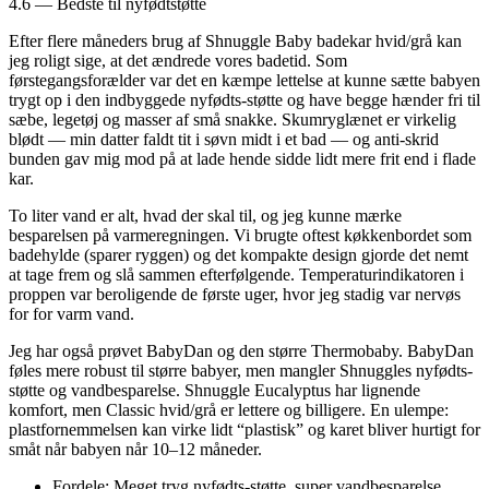
4.6 — Bedste til nyfødtstøtte
Efter flere måneders brug af Shnuggle Baby badekar hvid/grå kan
jeg roligt sige, at det ændrede vores badetid. Som
førstegangsforælder var det en kæmpe lettelse at kunne sætte babyen
trygt op i den indbyggede nyfødts-støtte og have begge hænder fri til
sæbe, legetøj og masser af små snakke. Skumryglænet er virkelig
blødt — min datter faldt tit i søvn midt i et bad — og anti-skrid
bunden gav mig mod på at lade hende sidde lidt mere frit end i flade
kar.
To liter vand er alt, hvad der skal til, og jeg kunne mærke
besparelsen på varmeregningen. Vi brugte oftest køkkenbordet som
badehylde (sparer ryggen) og det kompakte design gjorde det nemt
at tage frem og slå sammen efterfølgende. Temperaturindikatoren i
proppen var beroligende de første uger, hvor jeg stadig var nervøs
for for varm vand.
Jeg har også prøvet BabyDan og den større Thermobaby. BabyDan
føles mere robust til større babyer, men mangler Shnuggles nyfødts-
støtte og vandbesparelse. Shnuggle Eucalyptus har lignende
komfort, men Classic hvid/grå er lettere og billigere. En ulempe:
plastfornemmelsen kan virke lidt “plastisk” og karet bliver hurtigt for
småt når babyen når 10–12 måneder.
Fordele: Meget tryg nyfødts-støtte, super vandbesparelse,