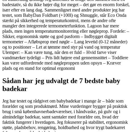
badestativ, så du ikke bøjer dig for meget – det gør en enorm forskel,
især efter en lang dag. Sammenlignet med andre produkter jeg har
testet, som BabyDan Foldbart (+100l) og Shnuggle, står Eco Onda
stærkt på sikkerhed og temperaturkontrol, mens de andre ofte
mangler den integrerede termometerfunktion. Lagoon har mere
plads, men ingen temperaturmonitorering eller nøgleprop. Fordele: –
Sikker, ergonomisk støtte og god pasform – Indbygget digitalt
termometer – Afløbsprop med nøgle – Lang levetid (0-12 måneder)
og to positioner – Let at tømme med styr på vand og temperatur
Ulemper: – Kan være tung, når den er fuld – Hvid farve viser
vandmærker tydeligt – Pris lidt højere end gennemsnittet – Toddlere
kan være udfordrende med nøgleproppen uden opsyn – Kræver
plads og en stand for optimal ergonomi
Sådan har jeg udvalgt de 7 bedste baby
badekar
Jeg har testet og rådgivet om babybadekar i mange år – både som
forælder og som produktnørd. Mine vurderinger bygger på praktisk
brug i små københavnerbadeværelser, i håndvaske, på gulv og i
almindelige badekar, samt samtaler med forældre om, hvad der
faktisk fungerer i hverdagen. Jeg fokuserer på stabilitet, ergonomisk
støtte, pladsbehov, rengøring, holdbarhed og hvor trygt badekarret