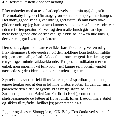
4.7 Bedste til æstetisk badeopsætning
Efter måneder med at teste badeoplevelsen til min nyfødte, står
Thermobaby Lagoon i Smaragdgrøn som en kæmpe game changer.
Det indbyggede sæde giver utrolig god støtte, så min baby ikke
glider rundt, og jeg har næsten kunnet slappe mere af, når vandet var
i den rette temperatur. Farven og den matte finish gør badehjørnet
mere beroligende end de sædvanlige hvide baljer – en lille luksus,
der virkelig gør hverdagen lettere.
Den smaragdgrønne nuance er ikke bare flot; den giver en rolig,
frisk stemning i badeværelset, og den holdbare konstruktion fulgte
mig gennem utallige bad. Afløbsfunktionen er genialt enkel og gør
rengøringen mindre afskrækkende. Temperaturindikatoren er en
enkel, men enormt tryg funktion – jeg kunne se, hvornår vandet
nærmede sig den ideelle temperatur uden at gætte.
Størrelsen passer perfekt til nyfødte og små spædbørn, men nogle
gange tænker jeg, at den er lidt lille til større børn. Til den tid, man
passerede den alder, begyndte vi at vælge større baljer.
Sammenlignet med BabyDan Foldbart (100L), som er mere
pladsbesparende og lettere at flytte rundt, føltes Lagoon mere stabil
og sikker til nyfødte, hvilket jeg prioriterede højt.
Jeg har også testet Shnuggle og OK Baby Eco Onda ved siden af.