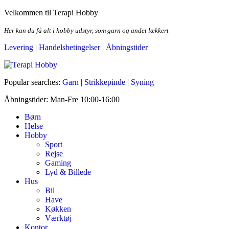
Skip
Velkommen til Terapi Hobby
to
the
Her kan du få alt i hobby udstyr, som garn og andet lækkert
content
Levering
|
Handelsbetingelser
|
Åbningstider
Terapi Hobby
Popular searches:
Garn
|
Strikkepinde
|
Syning
Åbningstider: Man-Fre 10:00-16:00
Børn
Helse
Hobby
Sport
Rejse
Gaming
Lyd & Billede
Hus
Bil
Have
Køkken
Værktøj
Kontor