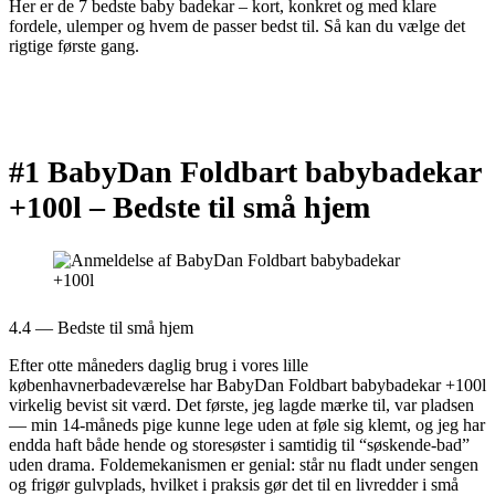
Her er de 7 bedste baby badekar – kort, konkret og med klare
fordele, ulemper og hvem de passer bedst til. Så kan du vælge det
rigtige første gang.
#1 BabyDan Foldbart babybadekar
+100l –
Bedste til små hjem
4.4 — Bedste til små hjem
Efter otte måneders daglig brug i vores lille
københavnerbadeværelse har BabyDan Foldbart babybadekar +100l
virkelig bevist sit værd. Det første, jeg lagde mærke til, var pladsen
— min 14-måneds pige kunne lege uden at føle sig klemt, og jeg har
endda haft både hende og storesøster i samtidig til “søskende-bad”
uden drama. Foldemekanismen er genial: står nu fladt under sengen
og frigør gulvplads, hvilket i praksis gør det til en livredder i små