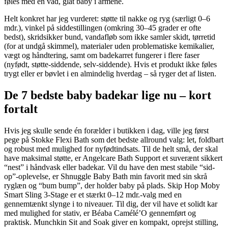
føles med en våd, glat baby i armene.
Helt konkret har jeg vurderet: støtte til nakke og ryg (særligt 0–6
mdr.), vinkel på siddestillingen (omkring 30–45 grader er ofte
bedst), skridsikker bund, vandafløb som ikke samler skidt, tørretid
(for at undgå skimmel), materialer uden problematiske kemikalier,
vægt og håndtering, samt om badekarret fungerer i flere faser
(nyfødt, støtte-siddende, selv-siddende). Hvis et produkt ikke føles
trygt eller er bøvlet i en almindelig hverdag – så ryger det af listen.
De 7 bedste baby badekar lige nu – kort
fortalt
Hvis jeg skulle sende én forælder i butikken i dag, ville jeg først
pege på Stokke Flexi Bath som det bedste allround valg: let, foldbart
og robust med mulighed for nyfødtindsats. Til de helt små, der skal
have maksimal støtte, er Angelcare Bath Support et suverænt sikkert
“nest” i håndvask eller badekar. Vil du have den mest stabile “sid-
op”-oplevelse, er Shnuggle Baby Bath min favorit med sin skrå
ryglæn og “bum bump”, der holder baby på plads. Skip Hop Moby
Smart Sling 3-Stage er et stærkt 0–12 mdr.-valg med en
gennemtænkt slynge i to niveauer. Til dig, der vil have et solidt kar
med mulighed for stativ, er Béaba Camélé’O gennemført og
praktisk. Munchkin Sit and Soak giver en kompakt, oprejst stilling,