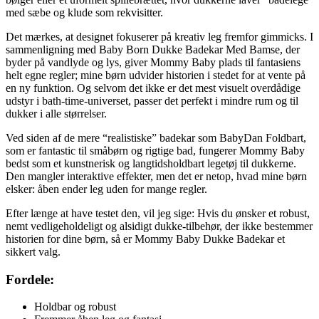
med sæbe og klude som rekvisitter.
Det mærkes, at designet fokuserer på kreativ leg fremfor gimmicks. I
sammenligning med Baby Born Dukke Badekar Med Bamse, der
byder på vandlyde og lys, giver Mommy Baby plads til fantasiens
helt egne regler; mine børn udvider historien i stedet for at vente på
en ny funktion. Og selvom det ikke er det mest visuelt overdådige
udstyr i bath-time-universet, passer det perfekt i mindre rum og til
dukker i alle størrelser.
Ved siden af de mere “realistiske” badekar som BabyDan Foldbart,
som er fantastic til småbørn og rigtige bad, fungerer Mommy Baby
bedst som et kunstnerisk og langtidsholdbart legetøj til dukkerne.
Den mangler interaktive effekter, men det er netop, hvad mine børn
elsker: åben ender leg uden for mange regler.
Efter længe at have testet den, vil jeg sige: Hvis du ønsker et robust,
nemt vedligeholdeligt og alsidigt dukke-tilbehør, der ikke bestemmer
historien for dine børn, så er Mommy Baby Dukke Badekar et
sikkert valg.
Fordele:
Holdbar og robust