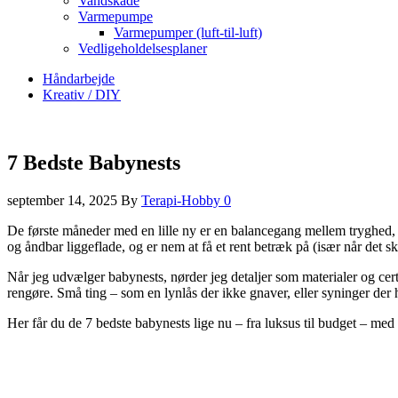
Vandskade
Varmepumpe
Varmepumper (luft-til-luft)
Vedligeholdelsesplaner
Håndarbejde
Kreativ / DIY
7 Bedste Babynests
september 14, 2025
By
Terapi-Hobby
0
De første måneder med en lille ny er en balancegang mellem tryghed, 
og åndbar liggeflade, og er nem at få et rent betræk på (især når det sk
Når jeg udvælger babynests, nørder jeg detaljer som materialer og ce
rengøre. Små ting – som en lynlås der ikke gnaver, eller syninger der h
Her får du de 7 bedste babynests lige nu – fra luksus til budget – med