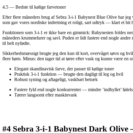
4.5 — Bedste til kølige farvetoner
Efter flere måneders brug af Sebra 3-i-1 Babynest Blue Olive har jeg 
som gav vores nordiske indretning et roligt, sart udtryk — klart et hit 
Funktionen som 3-i-1 er ikke bare en gimmick: Babynesten foldes nemt o
måneders krummelurer og savl. Puden er lidt fastere end nogle andre 
til helt nyfødte.
Sikkerhedsmæssigt brugte jeg den kun til kort, overvåget søvn og hvil
flere børn. Minus: den tager tid at tørre efter vask og kunne være en s
Elegant skandinavisk farve, der passer til kølige toner
Praktisk 3-i-1 funktion — brugte den dagligt til leg og hvil
Robust syning og aftageligt, vaskbart betræk
Fastere fyld end nogle konkurrenter — mindre ’indhyllet’ følels
Tørrer langsomt efter maskinvask
#4 Sebra 3-i-1 Babynest Dark Olive 