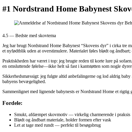
#1 Nordstrand Home Babynest Skove
4.5 — Bedste med skovtema
Jeg har brugt Nordstrand Home Babynest “Skovens dyr” i cirka tre mån
et nyfødtblik uden at overstimulere. Materialet føles blødt og åndbart;
Praktiskheden har været i top: jeg brugte reden til korte lure på sofa
en omsluttende følelse—ikke helt så fast i kantstøtten som nogle dyre
Sikkerhedsmæssigt: jeg fulgte altid anbefalingerne og lod aldrig baby s
babyens bevægelighed.
Sammenlignet med lignende babynests er Nordstrand Home et rigtig g
Fordele:
Smukt, afdæmpet skovmotiv — virkelig charmerende i praksis
Blødt og åndbart materiale, holder formen efter vask
Let at tage med rundt — perfekt til besøgsbrug