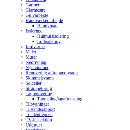
Gartner
Glarmestre
Gulvarbejde
Håndværker arbejde
Handyman
Isolering
Hulmursisolering
Loftisolering
Jordvarme
Maler
Murer
Nedrivning
Nye vinduer
Renovering af trappeopgang
Skimmelsvamp
Solceller
Strømpeforing
Tagrenovering
Tagmaling/tagafrensning
Tilbygninger
Tilstandsrapport
Totalentreprise
TV-inspektion
Udestuer