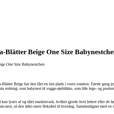
a-Blätter Beige One Size Babynestch
lätter Beige har den fået en fast plads i vores rotation. Første gang je
 min redning: som babynest til vugge-øjeblikke, som lille lege- og pus
t kan lynes af og tåler maskinvask, hvilket gjorde livet lettere efter d
mium-nest, så den føles mere fleksibel til hverdag. Sammenlignet med en