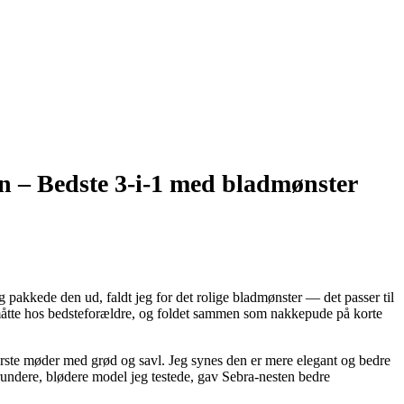
en –
Bedste 3-i-1 med bladmønster
g pakkede den ud, faldt jeg for det rolige bladmønster — det passer til
lemåtte hos bedsteforældre, og foldet sammen som nakkepude på korte
e første møder med grød og savl. Jeg synes den er mere elegant og bedre
 rundere, blødere model jeg testede, gav Sebra-nesten bedre