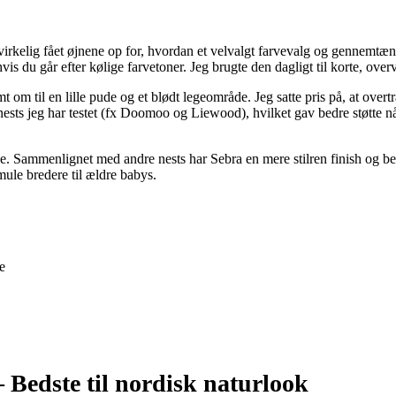
virkelig fået øjnene op for, hvordan et velvalgt farvevalg og gennemtæ
hvis du går efter kølige farvetoner. Jeg brugte den dagligt til korte, ove
m til en lille pude og et blødt legeområde. Jeg satte pris på, at overt
nests jeg har testet (fx Doomoo og Liewood), hvilket gav bedre støtte
e. Sammenlignet med andre nests har Sebra en mere stilren finish og bed
mule bredere til ældre babys.
e
–
Bedste til nordisk naturlook