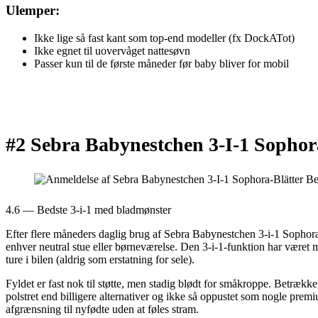
Ulemper:
Ikke lige så fast kant som top-end modeller (fx DockATot)
Ikke egnet til uovervåget nattesøvn
Passer kun til de første måneder før baby bliver for mobil
#2 Sebra Babynestchen 3-I-1 Sophor
4.6 — Bedste 3-i-1 med bladmønster
Efter flere måneders daglig brug af Sebra Babynestchen 3-i-1 Sophora-B
enhver neutral stue eller børneværelse. Den 3-i-1-funktion har været
ture i bilen (aldrig som erstatning for sele).
Fyldet er fast nok til støtte, men stadig blødt for småkroppe. Betrække
polstret end billigere alternativer og ikke så oppustet som nogle pre
afgrænsning til nyfødte uden at føles stram.