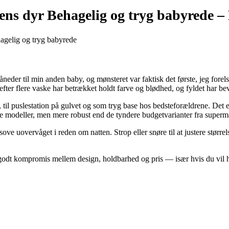
ns dyr Behagelig og tryg babyrede –
eder til min anden baby, og mønsteret var faktisk det første, jeg for
 efter flere vaske har betrækket holdt farve og blødhed, og fyldet har b
en, til puslestation på gulvet og som tryg base hos bedsteforældrene. Det
re modeller, men mere robust end de tyndere budgetvarianter fra superm
ove uovervåget i reden om natten. Strop eller snøre til at justere størrel
odt kompromis mellem design, holdbarhed og pris — især hvis du vil h