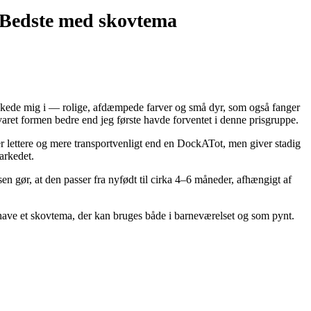
Bedste med skovtema
elskede mig i — rolige, afdæmpede farver og små dyr, som også fanger
evaret formen bedre end jeg første havde forventet i denne prisgruppe.
 er lettere og mere transportvenligt end en DockATot, men giver stadig
arkedet.
sen gør, at den passer fra nyfødt til cirka 4–6 måneder, afhængigt af
ave et skovtema, der kan bruges både i barneværelset og som pynt.