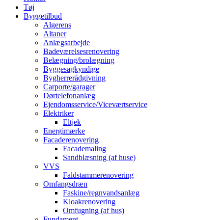
Tøj
Byggetilbud
Algerens
Altaner
Anlægsarbejde
Badeværelsesrenovering
Belægning/brolægning
Byggesagkyndige
Bygherrerådgivning
Carporte/garager
Dørtelefonanlæg
Ejendomsservice/Viceværtservice
Elektriker
Eltjek
Energimærke
Facaderenovering
Facademaling
Sandblæsning (af huse)
VVS
Faldstammerenovering
Omfangsdræn
Faskine/regnvandsanlæg
Kloakrenovering
Omfugning (af hus)
Fundament