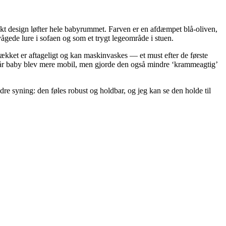
nkt design løfter hele babyrummet. Farven er en afdæmpet blå-oliven,
rvågede lure i sofaen og som et trygt legeområde i stuen.
rækket er aftageligt og kan maskinvaskes — et must efter de første
 når baby blev mere mobil, men gjorde den også mindre ‘krammeagtig’
re syning: den føles robust og holdbar, og jeg kan se den holde til