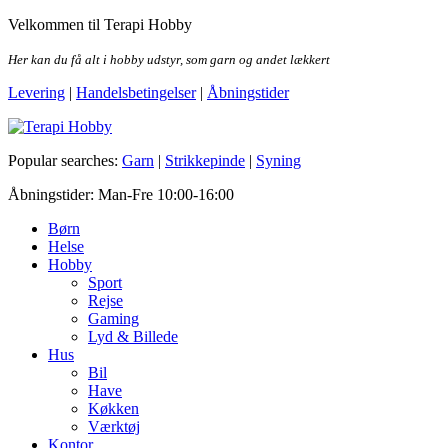
Skip
Velkommen til Terapi Hobby
to
the
Her kan du få alt i hobby udstyr, som garn og andet lækkert
content
Levering
|
Handelsbetingelser
|
Åbningstider
Terapi Hobby
Popular searches:
Garn
|
Strikkepinde
|
Syning
Åbningstider: Man-Fre 10:00-16:00
Børn
Helse
Hobby
Sport
Rejse
Gaming
Lyd & Billede
Hus
Bil
Have
Køkken
Værktøj
Kontor