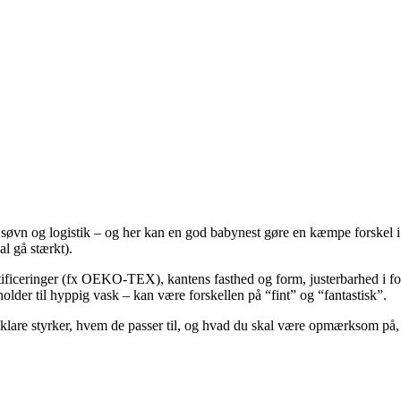
søvn og logistik – og her kan en god babynest gøre en kæmpe forskel i h
al gå stærkt).
rtificeringer (fx OEKO-TEX), kantens fasthed og form, justerbarhed i f
older til hyppig vask – kan være forskellen på “fint” og “fantastisk”.
 klare styrker, hvem de passer til, og hvad du skal være opmærksom på, 