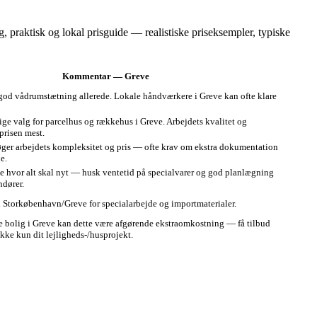
, praktisk og lokal prisguide — realistiske priseksempler, typiske
Kommentar — Greve
god vådrums­tætning allerede. Lokale håndværkere i Greve kan ofte klare
ge valg for parcelhus og rækkehus i Greve. Arbejdets kvalitet og
 prisen mest.
 øger arbejdets kompleksitet og pris — ofte krav om ekstra dokumentation
e.
se hvor alt skal nyt — husk ventetid på specialvarer og god planlægning
ndører.
i Storkøbenhavn/Greve for specialarbejde og importmaterialer.
re bolig i Greve kan dette være afgørende ekstraomkostning — få tilbud
kke kun dit lejligheds-/husprojekt.