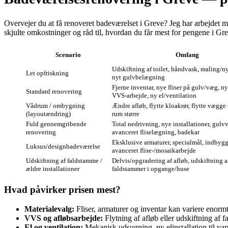
Overvejer du at få renoveret badeværelset i Greve? Jeg har arbejdet me
skjulte omkostninger og råd til, hvordan du får mest for pengene i Gr
Scenario
Omfang
Udskiftning af toilet, håndvask, maling/nyt
Let opfriskning
nyt gulvbelægning
Fjerne inventar, nye fliser på gulv/væg, n
Standard renovering
VVS-arbejde, ny el/ventilation
Vådrum / ombygning
Ændre afløb, flytte kloakrør, flytte vægge 
(layoutændring)
rum større
Fuld gennemgribende
Total nedrivning, nye installationer, gulv
renovering
avanceret fliselægning, badekar
Eksklusive armaturer, specialmål, indbyg
Luksus/designbadeværelse
avanceret flise-/mosaikarbejde
Udskiftning af faldstamme /
Delvis/opgradering af afløb, udskiftning a
ældre installationer
faldstammer i opgange/huse
Hvad påvirker prisen mest?
Materialevalg:
Fliser, armaturer og inventar kan variere enormt 
VVS og afløbsarbejde:
Flytning af afløb eller udskiftning af 
El og ventilation:
Mekanisk udsugning, ny elinstallation til va