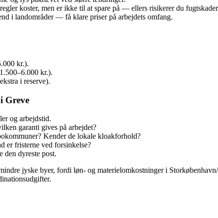
gler koster, men er ikke til at spare på — ellers risikerer du fugtskader
 end i landområder — få klare priser på arbejdets omfang.
.000 kr.).
1.500–6.000 kr.).
kstra i reserve).
i Greve
er og arbejdstid.
ilken garanti gives på arbejdet?
nabokommuner? Kender de lokale kloakforhold?
 er fristerne ved forsinkelse?
e den dyreste post.
mindre jyske byer, fordi løn- og materielomkostninger i Storkøbenhavn/ø
inationsudgifter.