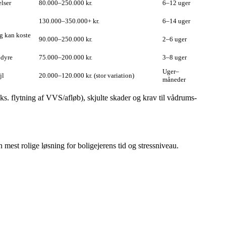
elser
80.000–250.000 kr.
6–12 uger
130.000–350.000+ kr.
6–14 uger
ng kan koste
90.000–250.000 kr.
2–6 uger
 dyre
75.000–200.000 kr.
3–8 uger
Uger–
jl
20.000–120.000 kr. (stor variation)
måneder
s. flytning af VVS/afløb), skjulte skader og krav til vådrums­
 mest rolige løsning for boligejerens tid og stressniveau.