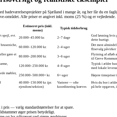
d badeværelsesprojekter på Sjælland i mange år, og her får du en faglig
eve-området. Alle priser er angivet inkl. moms (25 %) og er vejledende.
Estimeret pris (inkl.
Typisk tidsforbrug
moms)
 spejl, evt.
God løsning hvis 
20.000–45.000 kr.
2–7 dage
dette hurtigt.
y bruseniche,
Det mest almindeli
60.000–120.000 kr.
2–4 uger
flisevalg påvirker
eller gøre et
Flytning af afløb
80.000–200.000 kr.
3–6 uger
til Greve Kommun
varme,
Typisk i ældre hu
120.000–250.000 kr.
4–8 uger
med lokale levera
gede møbler,
250.000–500.000+ kr.
6+ uger
Højere timepriser 
f
40.000–150.000 kr. (pr.
Varierer — ofte
Hvis du bor i æld
ejendom/sektion)
koordinering kræves
på hele opgaven, i
i pris — vælg standardstørrelser for at spare.
faldstammer øger prisen betydeligt.
rme og lys påkrævet ved større ændringer.