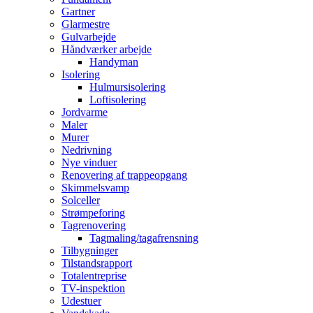
Gartner
Glarmestre
Gulvarbejde
Håndværker arbejde
Handyman
Isolering
Hulmursisolering
Loftisolering
Jordvarme
Maler
Murer
Nedrivning
Nye vinduer
Renovering af trappeopgang
Skimmelsvamp
Solceller
Strømpeforing
Tagrenovering
Tagmaling/tagafrensning
Tilbygninger
Tilstandsrapport
Totalentreprise
TV-inspektion
Udestuer