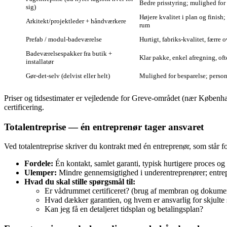
Bedre prisstyring; mulighed for 
sig)
Højere kvalitet i plan og finis
Arkitekt/projektleder + håndværkere
rum
Prefab / modul‑badeværelse
Hurtigt, fabriks‑kvalitet, færre 
Badeværelsespakker fra butik +
Klar pakke, enkel afregning, oft
installatør
Gør‑det‑selv (delvist eller helt)
Mulighed for besparelse; person
Priser og tidsestimater er vejledende for Greve‑området (nær Københav
certificering.
Totalentreprise — én entreprenør tager ansvaret
Ved totalentreprise skriver du kontrakt med én entreprenør, som står fo
Fordele:
Én kontakt, samlet garanti, typisk hurtigere proces og
Ulemper:
Mindre gennemsigtighed i underentreprenører; entrep
Hvad du skal stille spørgsmål til:
Er vådrummet certificeret? (brug af membran og dokume
Hvad dækker garantien, og hvem er ansvarlig for skjulte
Kan jeg få en detaljeret tidsplan og betalingsplan?