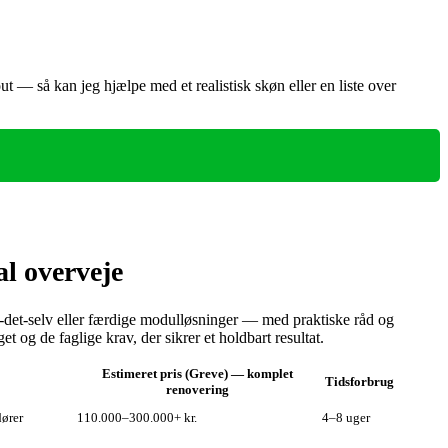
ut — så kan jeg hjælpe med et realistisk skøn eller en liste over
l overveje
r‑det‑selv eller færdige modulløsninger — med praktiske råd og
 og de faglige krav, der sikrer et holdbart resultat.
Estimeret pris (Greve) — komplet
Tidsforbrug
renovering
dører
110.000–300.000+ kr.
4–8 uger