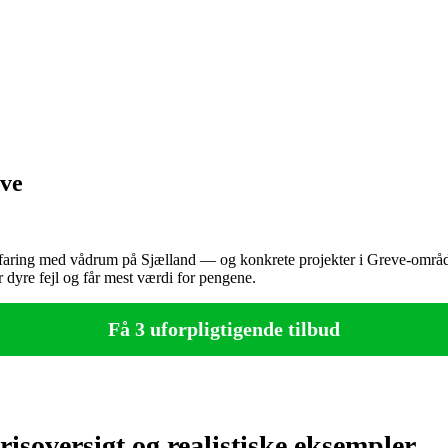
eve
aring med vådrum på Sjælland — og konkrete projekter i Greve‑området 
 dyre fejl og får mest værdi for pengene.
Få 3 uforpligtigende tilbud
isoversigt og realistiske eksempler