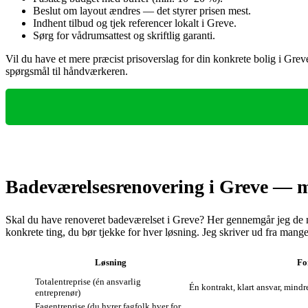
Beslut om layout ændres — det styrer prisen mest.
Indhent tilbud og tjek referencer lokalt i Greve.
Sørg for vådrumsattest og skriftlig garanti.
Vil du have et mere præcist prisoverslag for din konkrete bolig i Greve
spørgsmål til håndværkeren.
Badeværelsesrenovering i Greve — må
Skal du have renoveret badeværelset i Greve? Her gennemgår jeg de me
konkrete ting, du bør tjekke for hver løsning. Jeg skriver ud fra mange
Løsning
Fo
Totalentreprise (én ansvarlig
Én kontrakt, klart ansvar, mind
entreprenør)
Fagentreprise (du hyrer fagfolk hver for