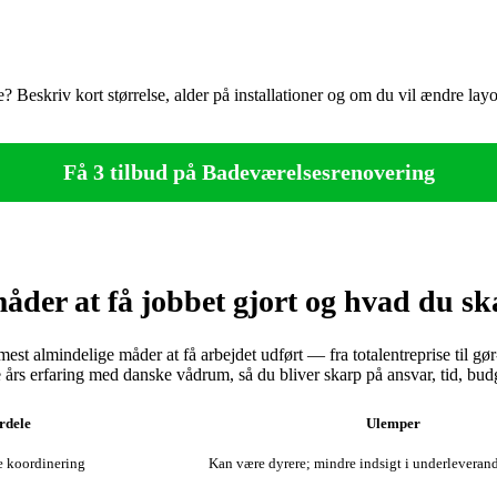
? Beskriv kort størrelse, alder på installationer og om du vil ændre layo
Få 3 tilbud på Badeværelsesrenovering
der at få jobbet gjort og hvad du ska
st almindelige måder at få arbejdet udført — fra totalentreprise til gø
 års erfaring med danske vådrum, så du bliver skarp på ansvar, tid, budget
rdele
Ulemper
re koordinering
Kan være dyrere; mindre indsigt i underleveran