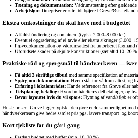
Tætning og dokumentation:
Vådrums­tætning efter gældende re
Arbejdsløn:
Timepriser er ofte lidt højere i Greve/Østsjælland
Ekstra omkostninger du skal have med i budgettet
Affaldshåndtering og containere (typisk 2.000–8.000 kr.).
Eventuel opgradering af el-tavle eller ekstra sikringer (3.000–15
Prøvedokumentation og vådrumsattest fra autoriseret fagmand (
Uforudsete skader på skjulte konstruktioner (sæt altid 10–20 % e
Praktiske råd og spørgsmål til håndværkeren — især 
Få altid 3 skriftlige tilbud
med samme specifikation af material
Spørg om dokumentation:
Hvem står for vådrumsattest, og hv
Erfaring i lokalområdet:
Har de referencer fra Greve eller 
Tidsplan og betaling:
Hvordan håndteres delbetalinger, og hvad
Bevar layoutet hvis du vil spare:
Flytning af vand/afløb er oft
Husk: priser i Greve ligger typisk i den øvre ende sammenlignet med 
håndværkerteam give bedre samlet pris pga. lavere transport- og koord
Kort tjekliste før du går i gang
Fastlæg budget med buffer (min. 10–20 %).