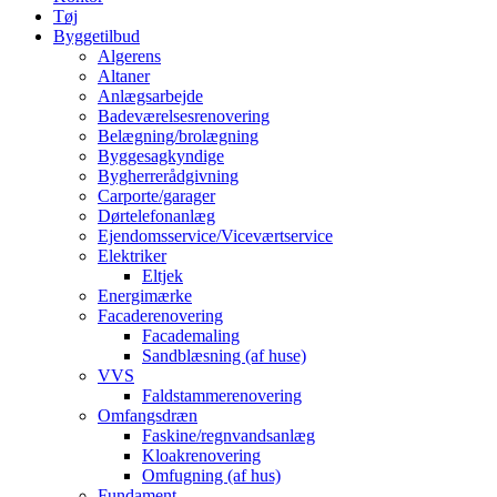
Tøj
Byggetilbud
Algerens
Altaner
Anlægsarbejde
Badeværelsesrenovering
Belægning/brolægning
Byggesagkyndige
Bygherrerådgivning
Carporte/garager
Dørtelefonanlæg
Ejendomsservice/Viceværtservice
Elektriker
Eltjek
Energimærke
Facaderenovering
Facademaling
Sandblæsning (af huse)
VVS
Faldstammerenovering
Omfangsdræn
Faskine/regnvandsanlæg
Kloakrenovering
Omfugning (af hus)
Fundament