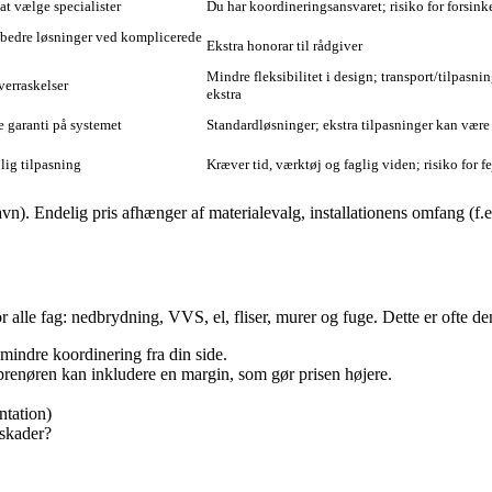
at vælge specialister
Du har koordineringsansvaret; risiko for forsink
h; bedre løsninger ved komplicerede
Ekstra honorar til rådgiver
Mindre fleksibilitet i design; transport/tilpasni
overraskelser
ekstra
e garanti på systemet
Standardløsninger; ekstra tilpasninger kan være
lig tilpasning
Kræver tid, værktøj og faglig viden; risiko for fe
n). Endelig pris afhænger af materialevalg, installationens omfang (f.ek
r alle fag: nedbrydning, VVS, el, fliser, murer og fuge. Dette er ofte den
 mindre koordinering fra din side.
renøren kan inkludere en margin, som gør prisen højere.
ntation)
 skader?