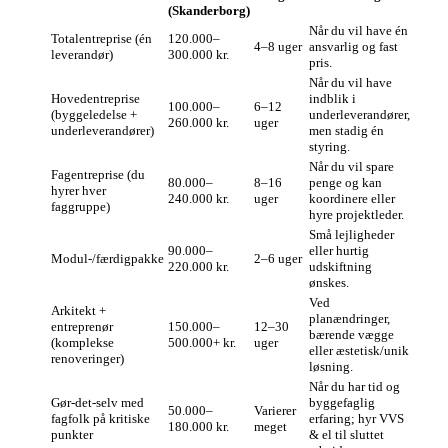
(Skanderborg)
Når du vil have én
Totalentreprise (én
120.000–
4–8 uger
ansvarlig og fast
leverandør)
300.000 kr.
pris.
Når du vil have
Hovedentreprise
indblik i
100.000–
6–12
(byggeledelse +
underleverandører,
260.000 kr.
uger
underleverandører)
men stadig én
styring.
Når du vil spare
Fagentreprise (du
80.000–
8–16
penge og kan
hyrer hver
240.000 kr.
uger
koordinere eller
faggruppe)
hyre projektleder.
Små lejligheder
90.000–
eller hurtig
Modul‑/færdigpakke
2–6 uger
220.000 kr.
udskiftning
ønskes.
Ved
Arkitekt +
planændringer,
entreprenør
150.000–
12–30
bærende vægge
(komplekse
500.000+ kr.
uger
eller æstetisk/unik
renoveringer)
løsning.
Når du har tid og
Gør‑det‑selv med
byggefaglig
50.000–
Varierer
fagfolk på kritiske
erfaring; hyr VVS
180.000 kr.
meget
punkter
& el til sluttet