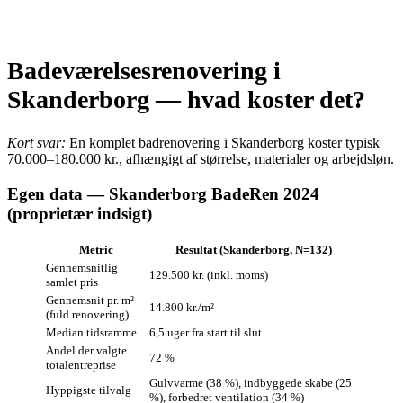
Badeværelsesrenovering i
Skanderborg — hvad koster det?
Kort svar:
En komplet badrenovering i Skanderborg koster typisk
70.000–180.000 kr., afhængigt af størrelse, materialer og arbejdsløn.
Egen data — Skanderborg BadeRen 2024
(proprietær indsigt)
Metric
Resultat (Skanderborg, N=132)
Gennemsnitlig
129.500 kr. (inkl. moms)
samlet pris
Gennemsnit pr. m²
14.800 kr./m²
(fuld renovering)
Median tidsramme
6,5 uger fra start til slut
Andel der valgte
72 %
totalentreprise
Gulvvarme (38 %), indbyggede skabe (25
Hyppigste tilvalg
%), forbedret ventilation (34 %)