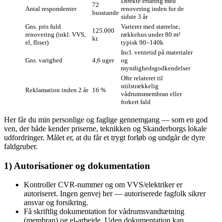
Direkte erfaring med
72
Antal respondenter
renovering inden for de
husstande
sidste 3 år
Gns. pris fuld
Varierer med størrelse;
125.000
renovering (inkl. VVS,
rækkehus under 80 m²
kr.
el, fliser)
typisk 90–140k
Incl. ventetid på materialer
Gns. varighed
4,6 uger
og
myndighedsgodkendelser
Ofte relateret til
utilstrækkelig
Reklamation inden 2 år
16 %
vådrumsmembran eller
forkert fald
Her får du min personlige og faglige gennemgang — som en god
ven, der både kender priserne, teknikken og Skanderborgs lokale
udfordringer. Målet er, at du får et trygt forløb og undgår de dyre
faldgruber.
1) Autorisationer og dokumentation
Kontroller CVR-nummer og om VVS/elektriker er
autoriseret. Ingen genvej her — autoriserede fagfolk sikrer
ansvar og forsikring.
Få skriftlig dokumentation for vådrumsvandtætning
(membran) og el-arbejde. Uden dokumentation kan