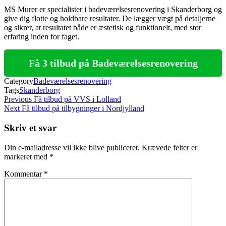
MS Murer er specialister i badeværelsesrenovering i Skanderborg og
give dig flotte og holdbare resultater. De lægger vægt på detaljerne
og sikrer, at resultatet både er æstetisk og funktionelt, med stor
erfaring inden for faget.
Få 3 tilbud på Badeværelsesrenovering
Category
Badeværelsesrenovering
Tags
Skanderborg
Indlægsnavigation
Previous
Previous
Få tilbud på VVS i Lolland
Post
Next
Next
Få tilbud på tilbygninger i Nordjylland
Post
Skriv et svar
Din e-mailadresse vil ikke blive publiceret.
Krævede felter er
markeret med
*
Kommentar
*