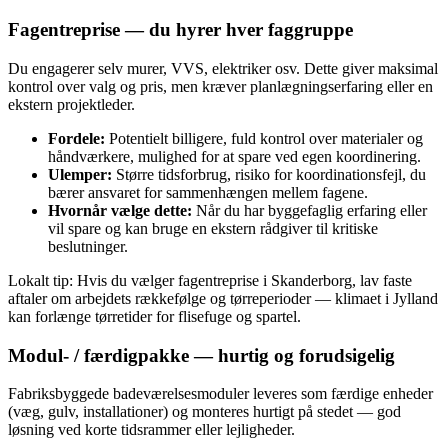
Fagentreprise — du hyrer hver faggruppe
Du engagerer selv murer, VVS, elektriker osv. Dette giver maksimal
kontrol over valg og pris, men kræver planlægningserfaring eller en
ekstern projektleder.
Fordele:
Potentielt billigere, fuld kontrol over materialer og
håndværkere, mulighed for at spare ved egen koordinering.
Ulemper:
Større tidsforbrug, risiko for koordinationsfejl, du
bærer ansvaret for sammenhængen mellem fagene.
Hvornår vælge dette:
Når du har byggefaglig erfaring eller
vil spare og kan bruge en ekstern rådgiver til kritiske
beslutninger.
Lokalt tip: Hvis du vælger fagentreprise i Skanderborg, lav faste
aftaler om arbejdets rækkefølge og tørreperioder — klimaet i Jylland
kan forlænge tørretider for flisefuge og spartel.
Modul‑ / færdigpakke — hurtig og forudsigelig
Fabriksbyggede badeværelsesmoduler leveres som færdige enheder
(væg, gulv, installationer) og monteres hurtigt på stedet — god
løsning ved korte tidsrammer eller lejligheder.