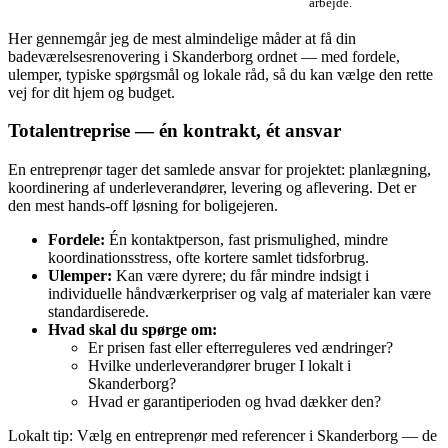
arbejde.
Her gennemgår jeg de mest almindelige måder at få din
badeværelsesrenovering i Skanderborg ordnet — med fordele,
ulemper, typiske spørgsmål og lokale råd, så du kan vælge den rette
vej for dit hjem og budget.
Totalentreprise — én kontrakt, ét ansvar
En entreprenør tager det samlede ansvar for projektet: planlægning,
koordinering af underleverandører, levering og aflevering. Det er
den mest hands‑off løsning for boligejeren.
Fordele:
Én kontaktperson, fast prismulighed, mindre
koordinationsstress, ofte kortere samlet tidsforbrug.
Ulemper:
Kan være dyrere; du får mindre indsigt i
individuelle håndværkerpriser og valg af materialer kan være
standardiserede.
Hvad skal du spørge om:
Er prisen fast eller efterreguleres ved ændringer?
Hvilke underleverandører bruger I lokalt i
Skanderborg?
Hvad er garantiperioden og hvad dækker den?
Lokalt tip: Vælg en entreprenør med referencer i Skanderborg — de