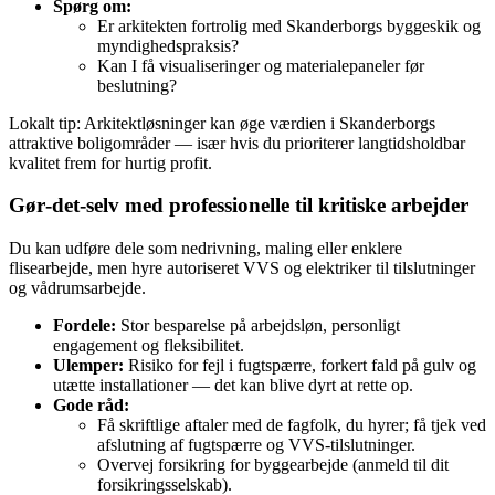
Spørg om:
Er arkitekten fortrolig med Skanderborgs byggeskik og
myndighedspraksis?
Kan I få visualiseringer og materialepaneler før
beslutning?
Lokalt tip: Arkitektløsninger kan øge værdien i Skanderborgs
attraktive boligområder — især hvis du prioriterer langtidsholdbar
kvalitet frem for hurtig profit.
Gør‑det‑selv med professionelle til kritiske arbejder
Du kan udføre dele som nedrivning, maling eller enklere
flisearbejde, men hyre autoriseret VVS og elektriker til tilslutninger
og vådrumsarbejde.
Fordele:
Stor besparelse på arbejdsløn, personligt
engagement og fleksibilitet.
Ulemper:
Risiko for fejl i fugtspærre, forkert fald på gulv og
utætte installationer — det kan blive dyrt at rette op.
Gode råd:
Få skriftlige aftaler med de fagfolk, du hyrer; få tjek ved
afslutning af fugtspærre og VVS‑tilslutninger.
Overvej forsikring for byggearbejde (anmeld til dit
forsikringsselskab).