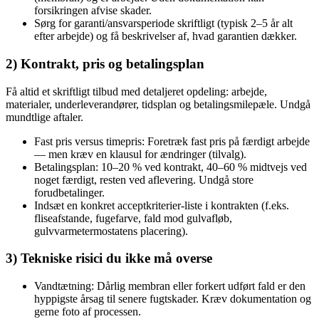
forsikringen afvise skader.
Sørg for garanti/ansvarsperiode skriftligt (typisk 2–5 år alt
efter arbejde) og få beskrivelser af, hvad garantien dækker.
2) Kontrakt, pris og betalingsplan
Få altid et skriftligt tilbud med detaljeret opdeling: arbejde,
materialer, underleverandører, tidsplan og betalingsmilepæle. Undgå
mundtlige aftaler.
Fast pris versus timepris: Foretræk fast pris på færdigt arbejde
— men kræv en klausul for ændringer (tilvalg).
Betalingsplan: 10–20 % ved kontrakt, 40–60 % midtvejs ved
noget færdigt, resten ved aflevering. Undgå store
forudbetalinger.
Indsæt en konkret acceptkriterier-liste i kontrakten (f.eks.
fliseafstande, fugefarve, fald mod gulvafløb,
gulvvarmetermostatens placering).
3) Tekniske risici du ikke må overse
Vandtætning: Dårlig membran eller forkert udført fald er den
hyppigste årsag til senere fugtskader. Kræv dokumentation og
gerne foto af processen.