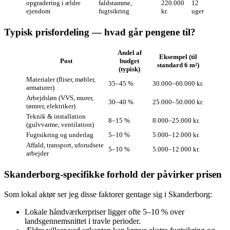
opgradering i ældre
faldstamme,
220.000
12
ejendom
fugtsikring
kr.
uger
Typisk prisfordeling — hvad går pengene til?
Andel af
Eksempel (til
Post
budget
standard 6 m²)
(typisk)
Materialer (fliser, møbler,
35–45 %
30.000–60.000 kr.
armaturer)
Arbejdsløn (VVS, murer,
30–40 %
25.000–50.000 kr.
tømrer, elektriker)
Teknik & installation
8–15 %
8.000–25.000 kr.
(gulvvarme, ventilation)
Fugtsikring og underlag
5–10 %
5.000–12.000 kr.
Affald, transport, uforudsete
5–10 %
5.000–12.000 kr.
arbejder
Skanderborg-specifikke forhold der påvirker prisen
Som lokal aktør ser jeg disse faktorer gentage sig i Skanderborg:
Lokale håndværkerpriser ligger ofte 5–10 % over
landsgennemsnittet i travle perioder.