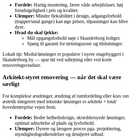
Fordele:
Hurtig montering, færre våde arbejdsfaser, høj
forudsigelighed i pris og kvalitet.
Ulemper:
Mindre fleksibilitet i design, adgangsforhold
(trapper/smal gange) kan øge prisen, tilpasninger kan blive
dyre.
Hvad du skal tjekke:
Mål opgangsforhold nøje i Skanderborg boliger.
Spørg til garanti for tætningszone og tilslutninger.
Lokalt tip: Modul‑løsninger er populære i nyere etagebyggeri i
Skanderborg by — spar tid ved udlejning eller ved korte
renoveringsvinduer.
Arkitekt‑styret renovering — når det skal være
særligt
For komplekse ændringer, ændring af rumfordeling eller krav om
æstetik integreret med tekniske løsninger er arkitekt + total/
hovedentreprise vejen frem.
Fordele:
Bedre helhedsdesign, skræddersyede løsninger,
optimal udnyttelse af plads og lysforhold.
Ulemper:
Dyrere og længere proces pga. projektering,
myndighedsgodkendelser og detaljeret udbud.