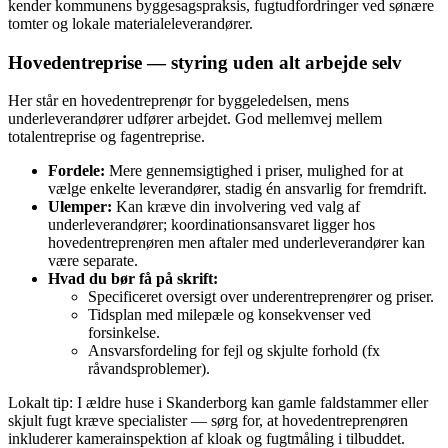
kender kommunens byggesagspraksis, fugtudfordringer ved sønære
tomter og lokale materialeleverandører.
Hovedentreprise — styring uden alt arbejde selv
Her står en hovedentreprenør for byggeledelsen, mens
underleverandører udfører arbejdet. God mellemvej mellem
totalentreprise og fagentreprise.
Fordele:
Mere gennemsigtighed i priser, mulighed for at
vælge enkelte leverandører, stadig én ansvarlig for fremdrift.
Ulemper:
Kan kræve din involvering ved valg af
underleverandører; koordinationsansvaret ligger hos
hovedentreprenøren men aftaler med underleverandører kan
være separate.
Hvad du bør få på skrift:
Specificeret oversigt over underentreprenører og priser.
Tidsplan med milepæle og konsekvenser ved
forsinkelse.
Ansvarsfordeling for fejl og skjulte forhold (fx
råvandsproblemer).
Lokalt tip: I ældre huse i Skanderborg kan gamle faldstammer eller
skjult fugt kræve specialister — sørg for, at hovedentreprenøren
inkluderer kamerainspektion af kloak og fugtmåling i tilbuddet.