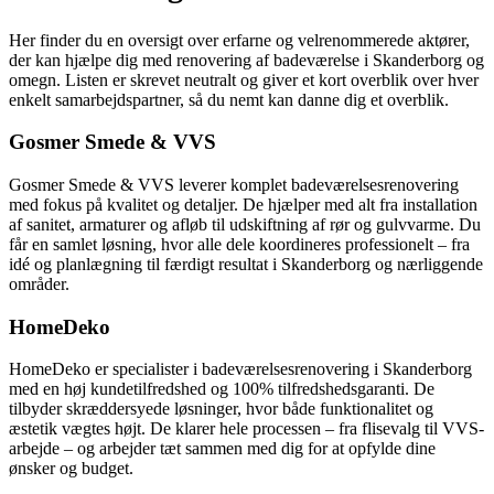
Her finder du en oversigt over erfarne og velrenommerede aktører,
der kan hjælpe dig med renovering af badeværelse i Skanderborg og
omegn. Listen er skrevet neutralt og giver et kort overblik over hver
enkelt samarbejdspartner, så du nemt kan danne dig et overblik.
Gosmer Smede & VVS
Gosmer Smede & VVS leverer komplet badeværelsesrenovering
med fokus på kvalitet og detaljer. De hjælper med alt fra installation
af sanitet, armaturer og afløb til udskiftning af rør og gulvvarme. Du
får en samlet løsning, hvor alle dele koordineres professionelt – fra
idé og planlægning til færdigt resultat i Skanderborg og nærliggende
områder.
HomeDeko
HomeDeko er specialister i badeværelsesrenovering i Skanderborg
med en høj kundetilfredshed og 100% tilfredshedsgaranti. De
tilbyder skræddersyede løsninger, hvor både funktionalitet og
æstetik vægtes højt. De klarer hele processen – fra flisevalg til VVS-
arbejde – og arbejder tæt sammen med dig for at opfylde dine
ønsker og budget.