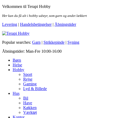
Skip
Velkommen til Terapi Hobby
to
the
Her kan du få alt i hobby udstyr, som garn og andet lækkert
content
Levering
|
Handelsbetingelser
|
Åbningstider
Terapi Hobby
Popular searches:
Garn
|
Strikkepinde
|
Syning
Åbningstider: Man-Fre 10:00-16:00
Børn
Helse
Hobby
Sport
Rejse
Gaming
Lyd & Billede
Hus
Bil
Have
Køkken
Værktøj
Kontor