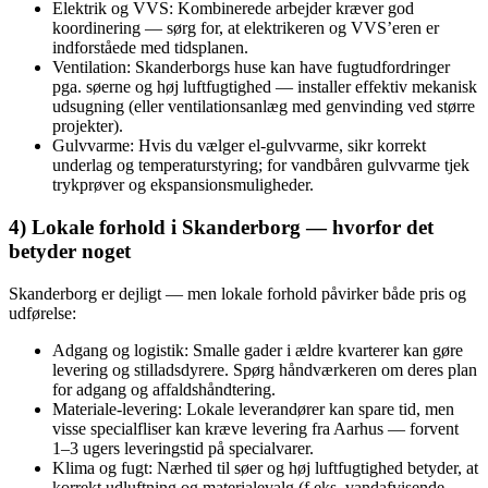
Elektrik og VVS: Kombinerede arbejder kræver god
koordinering — sørg for, at elektrikeren og VVS’eren er
indforståede med tidsplanen.
Ventilation: Skanderborgs huse kan have fugtudfordringer
pga. søerne og høj luftfugtighed — installer effektiv mekanisk
udsugning (eller ventilationsanlæg med genvinding ved større
projekter).
Gulvvarme: Hvis du vælger el-gulvvarme, sikr korrekt
underlag og temperaturstyring; for vandbåren gulvvarme tjek
trykprøver og ekspansionsmuligheder.
4) Lokale forhold i Skanderborg — hvorfor det
betyder noget
Skanderborg er dejligt — men lokale forhold påvirker både pris og
udførelse:
Adgang og logistik: Smalle gader i ældre kvarterer kan gøre
levering og stilladsdyrere. Spørg håndværkeren om deres plan
for adgang og affaldshåndtering.
Materiale-levering: Lokale leverandører kan spare tid, men
visse specialfliser kan kræve levering fra Aarhus — forvent
1–3 ugers leveringstid på specialvarer.
Klima og fugt: Nærhed til søer og høj luftfugtighed betyder, at
korrekt udluftning og materialevalg (f.eks. vandafvisende