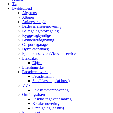
Tøj
Byggetilbud
Algerens
Altaner
Anlægsarbejde
Badeværelsesrenovering
Belægning/brolægning
Byggesagkyndige
Bygherrerådgivning
Carporte/garager
Dørtelefonanlæg
Ejendomsservice/Viceværtservice
Elektriker
Eltjek
Energimærke
Facaderenovering
Facademaling
Sandblæsning (af huse)
VVS
Faldstammerenovering
Omfangsdræn
Faskine/regnvandsanlæg
Kloakrenovering
Omfugning (af hus)
Fundament