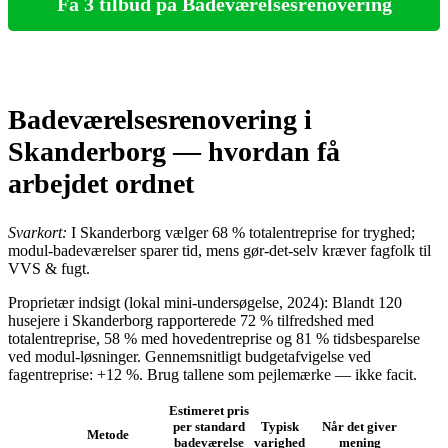
Få 3 tilbud på Badeværelsesrenovering
Badeværelsesrenovering i
Skanderborg — hvordan få
arbejdet ordnet
Svarkort:
I Skanderborg vælger 68 % totalentreprise for tryghed;
modul‑badeværelser sparer tid, mens gør‑det‑selv kræver fagfolk til
VVS & fugt.
Proprietær indsigt (lokal mini‑undersøgelse, 2024): Blandt 120
husejere i Skanderborg rapporterede 72 % tilfredshed med
totalentreprise, 58 % med hovedentreprise og 81 % tidsbesparelse
ved modul‑løsninger. Gennemsnitligt budgetafvigelse ved
fagentreprise: +12 %. Brug tallene som pejlemærke — ikke facit.
Estimeret pris
per standard
Typisk
Når det giver
Metode
badeværelse
varighed
mening