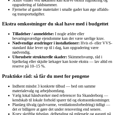
Ældre villaer ved søkanten kan kræve ekstra fugtsikring og
opgradering af faldstammer.
Fjernelse af gamle materialer i smalle gader kan øge affalds-
og transportudgifter.
Ekstra omkostninger du skal have med i budgettet
Tilladelser / anmeldelse:
I nogle ældre eller
bevaringsværdige ejendomme kan der være særlige krav.
Nødvendige ændringer i installationer:
Hvis el- eller VVS-
standard ikke lever op til i dag, kan opgradering være
nødvendig.
Uforudsete strukturelle skader:
Skimmelsvamp, råd i
bjælkelag eller skjulte lækager kan koste ekstra — lav altid en
reserve på 10–15 %.
Praktiske råd: så får du mest for pengene
Indhent mindst 3 konkrete tilbud — bed om samme
materialevalg og arbejdsomfang.
Vælg lokal håndværker med referencer fra Skanderborg —
kendskab til lokale forhold sparer tid og ekstraomkostninger.
Planlæg tilvalg (gulvvarme, ventilationsforbedring) tidligt —
det er billigere at gøre det under renovering end senere.
Kræv skriftlig tidsplan, delbetaling på milepæle og garanti på