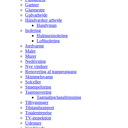
Gartner
Glarmestre
Gulvarbejde
Håndværker arbejde
Handyman
Isolering
Hulmursisolering
Loftisolering
Jordvarme
Maler
Murer
Nedrivning
Nye vinduer
Renovering af trappeopgang
Skimmelsvamp
Solceller
Strømpeforing
Tagrenovering
Tagmaling/tagafrensning
Tilbygninger
Tilstandsrapport
Totalentreprise
TV-inspektion
Udestuer