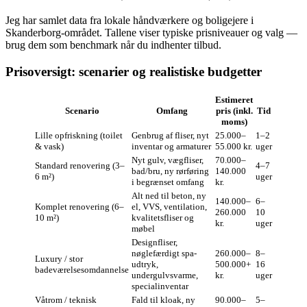
Jeg har samlet data fra lokale håndværkere og boligejere i
Skanderborg-området. Tallene viser typiske prisniveauer og valg —
brug dem som benchmark når du indhenter tilbud.
Prisoversigt: scenarier og realistiske budgetter
Estimeret
Scenario
Omfang
pris (inkl.
Tid
moms)
Lille opfriskning (toilet
Genbrug af fliser, nyt
25.000–
1–2
& vask)
inventar og armaturer
55.000 kr.
uger
Nyt gulv, vægfliser,
70.000–
Standard renovering (3–
4–7
bad/bru, ny rørføring
140.000
6 m²)
uger
i begrænset omfang
kr.
Alt ned til beton, ny
140.000–
6–
Komplet renovering (6–
el, VVS, ventilation,
260.000
10
10 m²)
kvalitetsfliser og
kr.
uger
møbel
Designfliser,
nøglefærdigt spa-
260.000–
8–
Luxury / stor
udtryk,
500.000+
16
badeværelsesomdannelse
undergulvsvarme,
kr.
uger
specialinventar
Våtrom / teknisk
Fald til kloak, ny
90.000–
5–