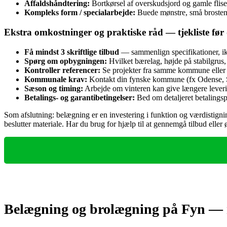
Affaldshåndtering:
Bortkørsel af overskudsjord og gamle flis
Kompleks form / specialarbejde:
Buede mønstre, små brostens
Ekstra omkostninger og praktiske råd — tjekliste før d
Få mindst 3 skriftlige tilbud
— sammenlign specifikationer, ik
Spørg om opbygningen:
Hvilket bærelag, højde på stabilgrus
Kontroller referencer:
Se projekter fra samme kommune eller
Kommunale krav:
Kontakt din fynske kommune (fx Odense, Sve
Sæson og timing:
Arbejde om vinteren kan give længere levering
Betalings- og garantibetingelser:
Bed om detaljeret betalingspl
Som afslutning: belægning er en investering i funktion og værdistignin
beslutter materiale. Har du brug for hjælp til at gennemgå tilbud eller
Belægning og brolægning på Fyn — må