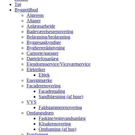
Tøj
Byggetilbud
Algerens
Altaner
Anlægsarbejde
Badeværelsesrenovering
Belægning/brolægning
Byggesagkyndige
Bygherrerådgivning
Carporte/garager
Dørtelefonanlæg
Ejendomsservice/Viceværtservice
Elektriker
Eltjek
Energimærke
Facaderenovering
Facademaling
Sandblæsning (af huse)
VVS
Faldstammerenovering
Omfangsdræn
Faskine/regnvandsanlæg
Kloakrenovering
Omfugning (af hus)
Fundament