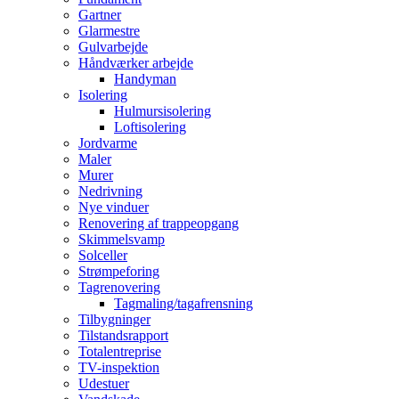
Gartner
Glarmestre
Gulvarbejde
Håndværker arbejde
Handyman
Isolering
Hulmursisolering
Loftisolering
Jordvarme
Maler
Murer
Nedrivning
Nye vinduer
Renovering af trappeopgang
Skimmelsvamp
Solceller
Strømpeforing
Tagrenovering
Tagmaling/tagafrensning
Tilbygninger
Tilstandsrapport
Totalentreprise
TV-inspektion
Udestuer