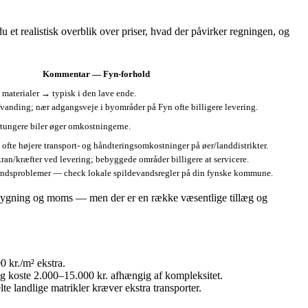
 et realistisk overblik over priser, hvad der påvirker regningen, og
Kommentar — Fyn‑forhold
 materialer → typisk i den lave ende.
fvanding; nær adgangsveje i byområder på Fyn ofte billigere levering.
 tungere biler øger omkostningerne.
fte højere transport‑ og håndteringsomkostninger på øer/landdistrikter.
kran/kræfter ved levering; bebyggede områder billigere at servicere.
ndsproblemer — check lokale spildevandsregler på din fynske kommune.
eropbygning og moms — men der er en række væsentlige tillæg og
 kr./m² ekstra.
 koste 2.000–15.000 kr. afhængig af kompleksitet.
lte landlige matrikler kræver ekstra transporter.