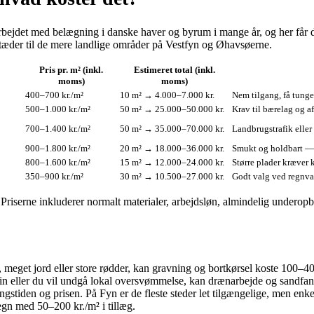
rbejdet med belægning i danske haver og byrum i mange år, og her får du
tæder til de mere landlige områder på Vestfyn og Øhavsøerne.
Pris pr. m² (inkl.
Estimeret total (inkl.
moms)
moms)
400–700 kr./m²
10 m² → 4.000–7.000 kr.
Nem tilgang, få tunge
500–1.000 kr./m²
50 m² → 25.000–50.000 kr.
Krav til bærelag og a
700–1.400 kr./m²
50 m² → 35.000–70.000 kr.
Landbrugstrafik eller
900–1.800 kr./m²
20 m² → 18.000–36.000 kr.
Smukt og holdbart — o
800–1.600 kr./m²
15 m² → 12.000–24.000 kr.
Større plader kræver 
350–900 kr./m²
30 m² → 10.500–27.000 kr.
Godt valg ved regnva
ier. Priserne inkluderer normalt materialer, arbejdsløn, almindelig und
meget jord eller store rødder, kan gravning og bortkørsel koste 100–400
 eller du vil undgå lokal oversvømmelse, kan drænarbejde og sandfang
ngstiden og prisen. På Fyn er de fleste steder let tilgængelige, men enke
n med 50–200 kr./m² i tillæg.