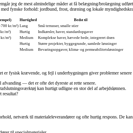
emgår jeg de mest almindelige måder at få belægning/brolægning udført 
g med fynske forhold: jordbund, frost, dræning og lokale myndighedskr
sempel)
Hurtighed
Bedst til
–700 kr./m²)
Lang
Små terrasser, smalle stier
kr./m²)
Hurtig
Indkørsler, haver, standardopgaver
kr./m²)
Medium
Komplekse haver, hævede bede, integreret dræn
Hurtig
Større projekter, byggegrunde, samlede løsninger
Medium
Bevaringsopgaver, klima‑ og permeabilitetsløsninger
et er fysisk krævende, og fejl i underbygningen giver problemer senere
 afvanding — det er ofte det dyreste at rette senere.
tafslutningsværktøj kan hurtigt udligne en stor del af arbejdslønnen.
t resultat?
orhold, netværk til materialeleverandører og ofte hurtig respons. De ka
rer til specialmaterialer.