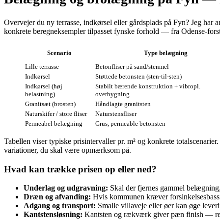
Overvejer du ny terrasse, indkørsel eller gårdsplads på Fyn? Jeg har a
konkrete beregneksempler tilpasset fynske forhold — fra Odense‑fors
Scenario
Type belægning
Lille terrasse
Betonfliser på sand/stenmel
Indkørsel
Støttede betonsten (sten‑til‑sten)
Indkørsel (høj
Stabilt bærende konstruktion + vibropl.
belastning)
overbygning
Granitsæt (brosten)
Håndlagte granitsten
Naturskifer / store fliser
Naturstensfliser
Permeabel belægning
Grus, permeable betonsten
Tabellen viser typiske prisintervaller pr. m² og konkrete totalscenar
variationer, du skal være opmærksom på.
Hvad kan trække prisen op eller ned?
Underlag og udgravning:
Skal der fjernes gammel belægning, 
Dræn og afvanding:
Hvis kommunen kræver forsinkelsesbassin
Adgang og transport:
Smalle villaveje eller øer kan øge leveri
Kantstensløsning:
Kantsten og rækværk giver pæn finish — reg