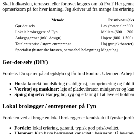
Skal indkørslen, terrassen eller fortovet lægges om på Fyn? Her genn
opmærksom på for hver løsning. Jeg skriver ud fra mange års erfarin
Metode
Prisniveau (ek
Gør‑det‑selv
Lav (materialer 300
Lokale brolæggere på Fyn
Mellem (600–1.200 
Anlægsgartner (inkl. design)
Højere (800–1.500+ 
Totalentreprise / større entreprenør
Høj (projektbaseret)
Specialist (historiske brosten, permeabel belægning)
Meget høj
Gør‑det‑selv (DIY)
Fordele: Du sparer på arbejdsløn og får fuld kontrol. Ulemper: Arbejd
Husk:
korrekt bundsikring (stabilgrus), komprimering og fald til
Værktøj og maskiner:
leje af pladevibrator, minigraver og kan
Spørg dig selv:
Har jeg tid, ryg og erfaring til at lave et holdbar
Lokal brolægger / entreprenør på Fyn
Fordelen ved at bruge en lokal brolægger er kendskab til fynske jordf
Fordele:
lokal erfaring, garanti, typisk god pris/kvalitet.
Ulemper:
Kan have begrænset kapacitet i højsæson; få leverandø