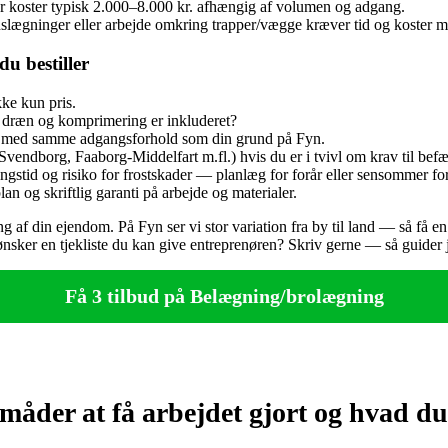
er koster typisk 2.000–8.000 kr. afhængig af volumen og adgang.
lægninger eller arbejde omkring trapper/vægge kræver tid og koster me
u bestiller
ke kun pris.
, dræn og komprimering er inkluderet?
 med samme adgangsforhold som din grund på Fyn.
ndborg, Faaborg‑Middelfart m.fl.) hvis du er i tvivl om krav til befæ
stid og risiko for frostskader — planlæg for forår eller sensommer for 
an og skriftlig garanti på arbejde og materialer.
g af din ejendom. På Fyn ser vi stor variation fra by til land — så få en
 ønsker en tjekliste du kan give entreprenøren? Skriv gerne — så guider 
Få 3 tilbud på Belægning/brolægning
der at få arbejdet gjort og hvad du 