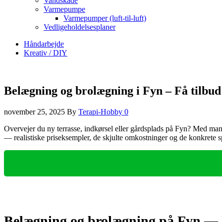
Vandskade
Varmepumpe
Varmepumper (luft-til-luft)
Vedligeholdelsesplaner
Håndarbejde
Kreativ / DIY
Belægning og brolægning i Fyn – Få tilbud
november 25, 2025
By
Terapi-Hobby
0
Overvejer du ny terrasse, indkørsel eller gårdsplads på Fyn? Med mang
— realistiske priseksempler, de skjulte omkostninger og de konkrete s
Belægning og brolægning på Fyn — 