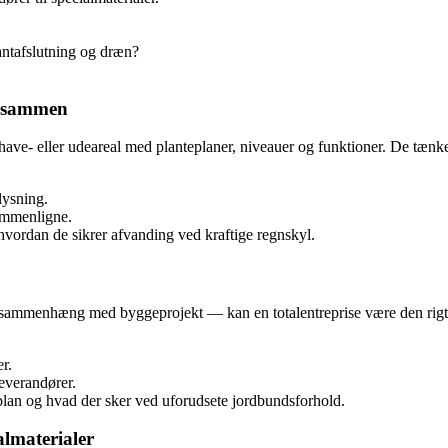
kantafslutning og dræn?
e sammen
have- eller udeareal med planteplaner, niveauer og funktioner. De tænk
lysning.
ammenligne.
hvordan de sikrer afvanding ved kraftige regnskyl.
er sammenhæng med byggeprojekt — kan en totalentreprise være den rigti
r.
leverandører.
splan og hvad der sker ved uforudsete jordbundsforhold.
almaterialer