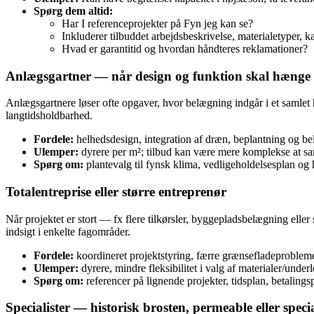
Spørg dem altid:
Har I referenceprojekter på Fyn jeg kan se?
Inkluderer tilbuddet arbejdsbeskrivelse, materialetyper, 
Hvad er garantitid og hvordan håndteres reklamationer?
Anlægsgartner — når design og funktion skal hæng
Anlægsgartnere løser ofte opgaver, hvor belægning indgår i et samlet 
langtidsholdbarhed.
Fordele:
helhedsdesign, integration af dræn, beplantning og be
Ulemper:
dyrere per m²; tilbud kan være mere komplekse at s
Spørg om:
plantevalg til fynsk klima, vedligeholdelsesplan og 
Totalentreprise eller større entreprenør
Når projektet er stort — fx flere tilkørsler, byggepladsbelægning ell
indsigt i enkelte fagområder.
Fordele:
koordineret projektstyring, færre grænsefladeprobleme
Ulemper:
dyrere, mindre fleksibilitet i valg af materialer/under
Spørg om:
referencer på lignende projekter, tidsplan, betaling
Specialister — historisk brosten, permeable eller speci