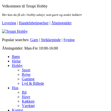
Skip
Velkommen til Terapi Hobby
to
the
Her kan du få alt i hobby udstyr, som garn og andet lækkert
content
Levering
|
Handelsbetingelser
|
Åbningstider
Terapi Hobby
Popular searches:
Garn
|
Strikkepinde
|
Syning
Åbningstider: Man-Fre 10:00-16:00
Børn
Helse
Hobby
Sport
Rejse
Gaming
Lyd & Billede
Hus
Bil
Have
Køkken
Værktøj
Kontor