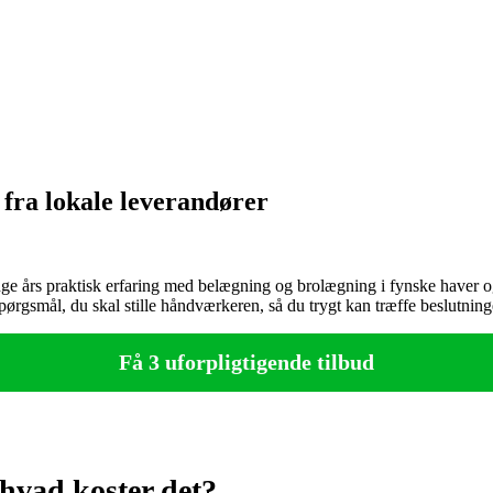
 fra lokale leverandører
e års praktisk erfaring med belægning og brolægning i fynske haver og b
pørgsmål, du skal stille håndværkeren, så du trygt kan træffe beslutnin
Få 3 uforpligtigende tilbud
hvad koster det?