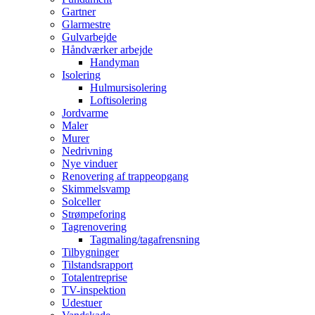
Gartner
Glarmestre
Gulvarbejde
Håndværker arbejde
Handyman
Isolering
Hulmursisolering
Loftisolering
Jordvarme
Maler
Murer
Nedrivning
Nye vinduer
Renovering af trappeopgang
Skimmelsvamp
Solceller
Strømpeforing
Tagrenovering
Tagmaling/tagafrensning
Tilbygninger
Tilstandsrapport
Totalentreprise
TV-inspektion
Udestuer