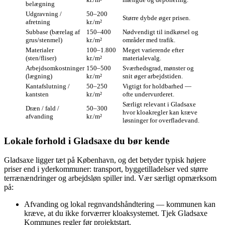
belægning
Udgravning /
50–200
Større dybde øger prisen.
afretning
kr./m²
Subbase (bærelag af
150–400
Nødvendigt til indkørsel og
grus/stenmel)
kr./m²
områder med trafik.
Materialer
100–1.800
Meget varierende efter
(sten/fliser)
kr./m²
materialevalg.
Arbejdsomkostninger
150–500
Sværhedsgrad, mønster og
(lægning)
kr./m²
snit øger arbejdstiden.
Kantafslutning /
50–250
Vigtigt for holdbarhed —
kantsten
kr./m²
ofte undervurderet.
Særligt relevant i Gladsaxe
Dræn / fald /
50–300
hvor kloakregler kan kræve
afvanding
kr./m²
løsninger for overfladevand.
Lokale forhold i Gladsaxe du bør kende
Gladsaxe ligger tæt på København, og det betyder typisk højere
priser end i yderkommuner: transport, byggetilladelser ved større
terrænændringer og arbejdsløn spiller ind. Vær særligt opmærksom
på:
Afvanding og lokal regnvandshåndtering — kommunen kan
kræve, at du ikke forværrer kloaksystemet. Tjek Gladsaxe
Kommunes regler før projektstart.