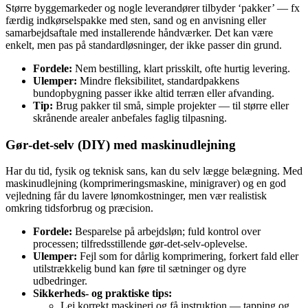
Større byggemarkeder og nogle leverandører tilbyder ‘pakker’ — fx
færdig indkørselspakke med sten, sand og en anvisning eller
samarbejdsaftale med installerende håndværker. Det kan være
enkelt, men pas på standardløsninger, der ikke passer din grund.
Fordele:
Nem bestilling, klart prisskilt, ofte hurtig levering.
Ulemper:
Mindre fleksibilitet, standardpakkens
bundopbygning passer ikke altid terræn eller afvanding.
Tip:
Brug pakker til små, simple projekter — til større eller
skrånende arealer anbefales faglig tilpasning.
Gør‑det‑selv (DIY) med maskinudlejning
Har du tid, fysik og teknisk sans, kan du selv lægge belægning. Med
maskinudlejning (komprimeringsmaskine, minigraver) og en god
vejledning får du lavere lønomkostninger, men vær realistisk
omkring tidsforbrug og præcision.
Fordele:
Besparelse på arbejdsløn; fuld kontrol over
processen; tilfredsstillende gør‑det‑selv-oplevelse.
Ulemper:
Fejl som for dårlig komprimering, forkert fald eller
utilstrækkelig bund kan føre til sætninger og dyre
udbedringer.
Sikkerheds- og praktiske tips:
Lej korrekt maskineri og få instruktion — tapping og