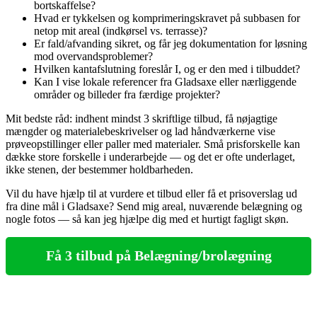
bortskaffelse?
Hvad er tykkelsen og komprimeringskravet på subbasen for
netop mit areal (indkørsel vs. terrasse)?
Er fald/afvanding sikret, og får jeg dokumentation for løsning
mod overvandsproblemer?
Hvilken kantafslutning foreslår I, og er den med i tilbuddet?
Kan I vise lokale referencer fra Gladsaxe eller nærliggende
områder og billeder fra færdige projekter?
Mit bedste råd: indhent mindst 3 skriftlige tilbud, få nøjagtige
mængder og materialebeskrivelser og lad håndværkerne vise
prøveopstillinger eller paller med materialer. Små prisforskelle kan
dække store forskelle i underarbejde — og det er ofte underlaget,
ikke stenen, der bestemmer holdbarheden.
Vil du have hjælp til at vurdere et tilbud eller få et prisoverslag ud
fra dine mål i Gladsaxe? Send mig areal, nuværende belægning og
nogle fotos — så kan jeg hjælpe dig med et hurtigt fagligt skøn.
Få 3 tilbud på Belægning/brolægning