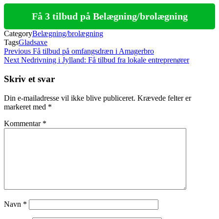
Få 3 tilbud på Belægning/brolægning
Category
Belægning/brolægning
Tags
Gladsaxe
Indlægsnavigation
Previous
Previous
Få tilbud på omfangsdræn i Amagerbro
Post
Next
Next
Nedrivning i Jylland: Få tilbud fra lokale entreprenører
Post
Skriv et svar
Din e-mailadresse vil ikke blive publiceret.
Krævede felter er
markeret med
*
Kommentar
*
Navn
*