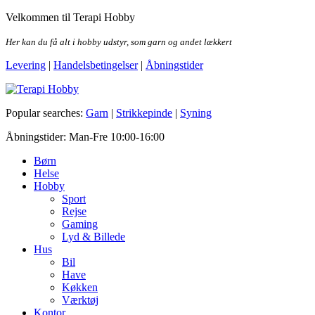
Skip
Velkommen til Terapi Hobby
to
the
Her kan du få alt i hobby udstyr, som garn og andet lækkert
content
Levering
|
Handelsbetingelser
|
Åbningstider
Terapi Hobby
Popular searches:
Garn
|
Strikkepinde
|
Syning
Åbningstider: Man-Fre 10:00-16:00
Børn
Helse
Hobby
Sport
Rejse
Gaming
Lyd & Billede
Hus
Bil
Have
Køkken
Værktøj
Kontor