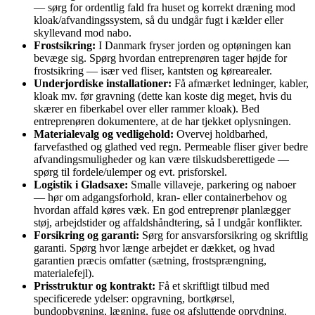
— sørg for ordentlig fald fra huset og korrekt dræning mod
kloak/afvandingssystem, så du undgår fugt i kælder eller
skyllevand mod nabo.
Frostsikring:
I Danmark fryser jorden og optøningen kan
bevæge sig. Spørg hvordan entreprenøren tager højde for
frostsikring — især ved fliser, kantsten og kørearealer.
Underjordiske installationer:
Få afmærket ledninger, kabler,
kloak mv. før gravning (dette kan koste dig meget, hvis du
skærer en fiberkabel over eller rammer kloak). Bed
entreprenøren dokumentere, at de har tjekket oplysningen.
Materialevalg og vedligehold:
Overvej holdbarhed,
farvefasthed og glathed ved regn. Permeable fliser giver bedre
afvandingsmuligheder og kan være tilskudsberettigede —
spørg til fordele/ulemper og evt. prisforskel.
Logistik i Gladsaxe:
Smalle villaveje, parkering og naboer
— hør om adgangsforhold, kran- eller containerbehov og
hvordan affald køres væk. En god entreprenør planlægger
støj, arbejdstider og affaldshåndtering, så I undgår konflikter.
Forsikring og garanti:
Sørg for ansvarsforsikring og skriftlig
garanti. Spørg hvor længe arbejdet er dækket, og hvad
garantien præcis omfatter (sætning, frostsprængning,
materialefejl).
Prisstruktur og kontrakt:
Få et skriftligt tilbud med
specificerede ydelser: opgravning, bortkørsel,
bundopbygning, lægning, fuge og afsluttende oprydning.