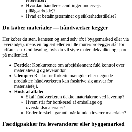
referencer?
Hvordan håndteres ændringer undervejs
(tillägsarbejde)?
Hvad er betalingsterminer og sikkerhedsstillelse?
Du køber materialer — håndværker lægger
Her køber du sten, kantsten og sand selv (fx i byggemarked eller via
leverandør), mens en faglært eller en lille murer/brolægger står for
udførelsen. God løsning, hvis du vil styre materialekvalitet og spare
på mellemled.
Fordele:
Konkurrence om arbejdslønnen; fuld kontrol over
materialevalg og leverandør.
Ulemper:
Risiko for forkerte mængder eller uegnede
produkter; håndværkeren kan fraskrive sig ansvar for
materialefejl.
Husk at aftale:
Skal håndværkeren tjekke materialerne ved levering?
Hvem står for bortkørsel af emballage og
overskudsmaterialer?
Er der forskel i garanti, når kunden leverer materialer?
Færdigpakker fra leverandører eller byggemarked