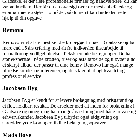
Gladsaxe, er der flere professionelle firmaer og håndværkere, du kan
vælge imellem. Her får du en oversigt over de mest anbefalede og
erfarnafrmede aktører i området, så du nemt kan finde den rette
hjælp til din opgave.
Removo
Removo er et af de mest kendte brolæggerfirmaer i Gladsaxe og har
mere end 15 års erfaring med alt fra indkørsler, flisearbejde til
reparation og vedligeholdelse af eksisterende belægninger. De har
stor ekspertise i både brosten, fliser og asfaltarbejde og tilbyder altid
et skarpt tilbud, der passer til dine behov. Removo har også mange
tilfredse kunder og referencer, og de sikrer altid høj kvalitet og
professionel service.
Jacobsen Byg
Jacobsen Byg er kendt for at levere brolægning med prisgaranti og
et flot, holdbart resultat. De arbejder med alt inden for brolægning i
Gladsaxe og omegn, og har mange års erfaring med både private og
erhvervskunder. Jacobsen Byg tilbyder også rådgivning og
skræddersyede løsninger til dine belægningsopgaver.
Mads Boye