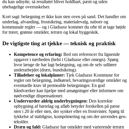
du kan udnytte, så resultatet bliver holdbart, pænt og uden
ubehagelige overraskelser.
Kort sagt: belægning er ikke kun sten oven på sand. Det handler om
underlag, afvanding, frostsikring, materialevalg, naboer og
kommunale regler — og i Gladsaxe kommer du ofte til at tage højde
for træer, grønne områder, terræn og lokal byggeskik.
De vigtigste ting at tjekke — teknisk og praktisk
Kompetence og erfaring:
Bed om referencer fra lignende
opgaver i nærheden (helst i Gladsaxe eller omegn). Spørg
hvor længe de har lagt belægning, og om de selv udfører
underarbejdet (dræn, bundsikring).
Tilladelser og lokalplaner:
Tjek Gladsaxe Kommune for
regler om belægning, indkørsel, bevaringsværdige områder og
eventuelle krav til permeable belægninger. En god
håndværker kan hjælpe med ansøgninger eller informere om
nødvendige dispensationer.
Undervurder aldrig underbygningen:
Den korrekte
opbygning af bærelag og afløb betyder forskellen på pæne
sten i 20 år eller sten, der synker efter en frostvinter. Spørg til
tykkelse af stabilgrus, komprimering og om der anvendes geo-
tekstiler.
Dræn og fald:
Gladsaxe har områder med varierende terræn