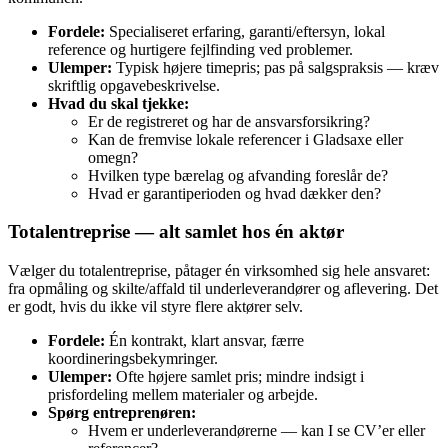
Fordele:
Specialiseret erfaring, garanti/eftersyn, lokal
reference og hurtigere fejlfinding ved problemer.
Ulemper:
Typisk højere timepris; pas på salgspraksis — kræv
skriftlig opgavebeskrivelse.
Hvad du skal tjekke:
Er de registreret og har de ansvarsforsikring?
Kan de fremvise lokale referencer i Gladsaxe eller
omegn?
Hvilken type bærelag og afvanding foreslår de?
Hvad er garantiperioden og hvad dækker den?
Totalentreprise — alt samlet hos én aktør
Vælger du totalentreprise, påtager én virksomhed sig hele ansvaret:
fra opmåling og skilte/affald til underleverandører og aflevering. Det
er godt, hvis du ikke vil styre flere aktører selv.
Fordele:
Én kontrakt, klart ansvar, færre
koordineringsbekymringer.
Ulemper:
Ofte højere samlet pris; mindre indsigt i
prisfordeling mellem materialer og arbejde.
Spørg entreprenøren:
Hvem er underleverandørerne — kan I se CV’er eller