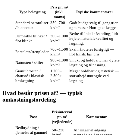
Pris pr. m²
Type belægning
(inkl.
Typiske kommentarer
moms)
Standard betonfliser
350–700
Godt budgetvalg til gangstier
/ betonsten
kr./m²
og terrasser. Hurtigt at lægge.
Bedre til lokal afvanding; lidt
Permeable klinker /
500–1.000
højere materialekvalitet og
flot klinke
kr./m²
lægning.
700–1.500
Skal håndteres forsigtigt —
Porcelæn/stenplader
kr./m²
flot finish, høj pris.
900–1.800
Smukt og holdbart, men dyrere
Natursten / skifer
kr./m²
lægning og tilpasning.
Granit brosten /
1.200–
Meget holdbart og æstetisk —
chaussé / klassisk
2.500+
stor arbejdsmængde ved
brolægning
kr./m²
lægning.
Hvad består prisen af? — typisk
omkostningsfordeling
Prisinterval
Post
pr. m²
Kommentar
(vejledende)
Nedbrydning /
50–250
Afhænger af adgang,
fjernelse af gammel
kr./m²
mængde og deponering.