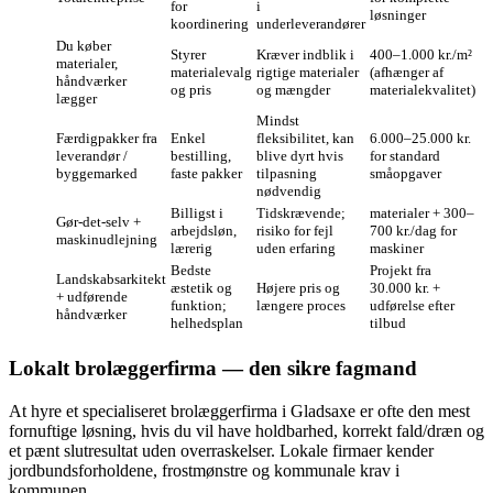
for
i
løsninger
koordinering
underleverandører
Du køber
Styrer
Kræver indblik i
400–1.000 kr./m²
materialer,
materialevalg
rigtige materialer
(afhænger af
håndværker
og pris
og mængder
materialekvalitet)
lægger
Mindst
Færdigpakker fra
Enkel
fleksibilitet, kan
6.000–25.000 kr.
leverandør /
bestilling,
blive dyrt hvis
for standard
byggemarked
faste pakker
tilpasning
småopgaver
nødvendig
Billigst i
Tidskrævende;
materialer + 300–
Gør‑det‑selv +
arbejdsløn,
risiko for fejl
700 kr./dag for
maskinudlejning
lærerig
uden erfaring
maskiner
Bedste
Projekt fra
Landskabsarkitekt
æstetik og
Højere pris og
30.000 kr. +
+ udførende
funktion;
længere proces
udførelse efter
håndværker
helhedsplan
tilbud
Lokalt brolæggerfirma — den sikre fagmand
At hyre et specialiseret brolæggerfirma i Gladsaxe er ofte den mest
fornuftige løsning, hvis du vil have holdbarhed, korrekt fald/dræn og
et pænt slutresultat uden overraskelser. Lokale firmaer kender
jordbundsforholdene, frostmønstre og kommunale krav i
kommunen.