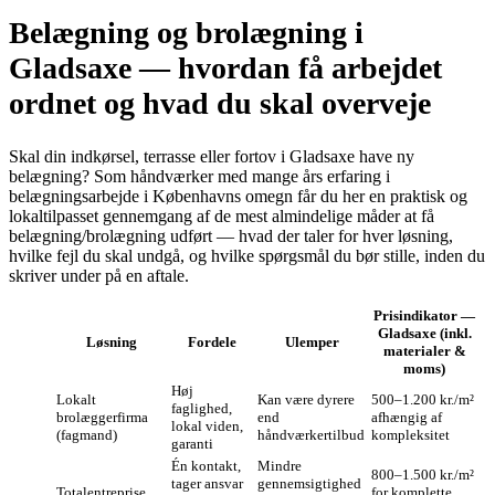
Belægning og brolægning i
Gladsaxe — hvordan få arbejdet
ordnet og hvad du skal overveje
Skal din indkørsel, terrasse eller fortov i Gladsaxe have ny
belægning? Som håndværker med mange års erfaring i
belægningsarbejde i Københavns omegn får du her en praktisk og
lokaltilpasset gennemgang af de mest almindelige måder at få
belægning/brolægning udført — hvad der taler for hver løsning,
hvilke fejl du skal undgå, og hvilke spørgsmål du bør stille, inden du
skriver under på en aftale.
Prisindikator —
Gladsaxe (inkl.
Løsning
Fordele
Ulemper
materialer &
moms)
Høj
Lokalt
Kan være dyrere
500–1.200 kr./m²
faglighed,
brolæggerfirma
end
afhængig af
lokal viden,
(fagmand)
håndværkertilbud
kompleksitet
garanti
Én kontakt,
Mindre
800–1.500 kr./m²
tager ansvar
gennemsigtighed
Totalentreprise
for komplette