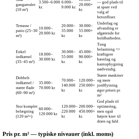
3.500–6.000
6.000–
— god plads til
gangarealer
20.000+
kr.
9.000 kr.
at spare ved
(10 m²)
kr.
valg af
betonfliser.
Underlag og
Terrasse /
20.000–
30.000–
10.000–
afvanding er
patio (25–30
35.000
55.000+
20.000 kr.
afgørende for
m²)
kr.
kr.
holdbarheden.
Tung
belastning =>
Enkel
30.000–
45.000–
18.000–
kraftigere
indkørsel
55.000
90.000+
30.000 kr.
bærelag og
(35–45 m²)
kr.
kr.
kantopbygning
nødvendig.
Større maskiner
Dobbelt
70.000–
120.000–
og mere
indkørsel /
35.000–
140.000
250.000+
jordflytning
større flade
70.000 kr.
kr.
kr.
øger prisen pr.
(60–90 m²)
m²
God plads til
Stor komplet
120.000–
200.000–
optimering,
60.000–
belægning
220.000
450.000+
men også
120.000 kr.
(120 m²+)
kr.
kr.
højere krav til
dræn og fald.
Pris pr. m² — typiske niveauer (inkl. moms)