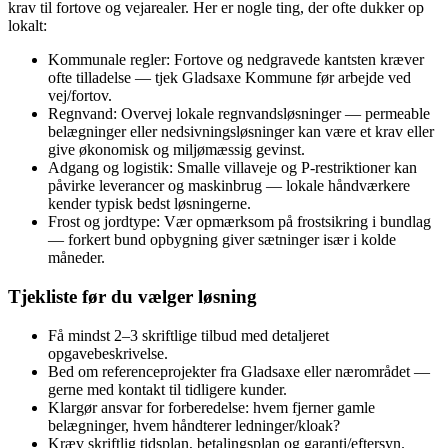
krav til fortove og vejarealer. Her er nogle ting, der ofte dukker op
lokalt:
Kommunale regler: Fortove og nedgravede kantsten kræver
ofte tilladelse — tjek Gladsaxe Kommune før arbejde ved
vej/fortov.
Regnvand: Overvej lokale regnvandsløsninger — permeable
belægninger eller nedsivningsløsninger kan være et krav eller
give økonomisk og miljømæssig gevinst.
Adgang og logistik: Smalle villaveje og P‑restriktioner kan
påvirke leverancer og maskinbrug — lokale håndværkere
kender typisk bedst løsningerne.
Frost og jordtype: Vær opmærksom på frostsikring i bundlag
— forkert bund opbygning giver sætninger især i kolde
måneder.
Tjekliste før du vælger løsning
Få mindst 2–3 skriftlige tilbud med detaljeret
opgavebeskrivelse.
Bed om referenceprojekter fra Gladsaxe eller nærområdet —
gerne med kontakt til tidligere kunder.
Klargør ansvar for forberedelse: hvem fjerner gamle
belægninger, hvem håndterer ledninger/kloak?
Kræv skriftlig tidsplan, betalingsplan og garanti/eftersyn.