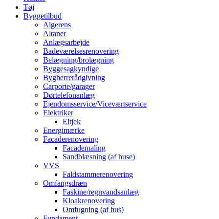
Tøj
Byggetilbud
Algerens
Altaner
Anlægsarbejde
Badeværelsesrenovering
Belægning/brolægning
Byggesagkyndige
Bygherrerådgivning
Carporte/garager
Dørtelefonanlæg
Ejendomsservice/Viceværtservice
Elektriker
Eltjek
Energimærke
Facaderenovering
Facademaling
Sandblæsning (af huse)
VVS
Faldstammerenovering
Omfangsdræn
Faskine/regnvandsanlæg
Kloakrenovering
Omfugning (af hus)
Fundament