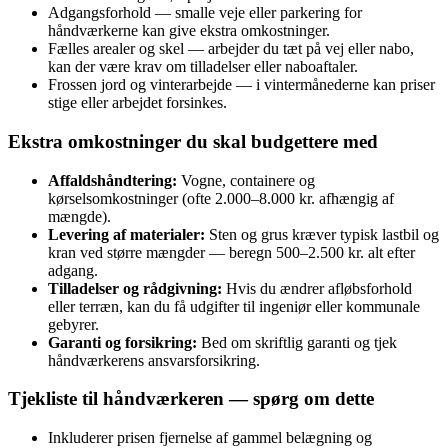
Adgangsforhold — smalle veje eller parkering for
håndværkerne kan give ekstra omkostninger.
Fælles arealer og skel — arbejder du tæt på vej eller nabo,
kan der være krav om tilladelser eller naboaftaler.
Frossen jord og vinterarbejde — i vintermånederne kan priser
stige eller arbejdet forsinkes.
Ekstra omkostninger du skal budgettere med
Affaldshåndtering:
Vogne, containere og
kørselsomkostninger (ofte 2.000–8.000 kr. afhængig af
mængde).
Levering af materialer:
Sten og grus kræver typisk lastbil og
kran ved større mængder — beregn 500–2.500 kr. alt efter
adgang.
Tilladelser og rådgivning:
Hvis du ændrer afløbsforhold
eller terræn, kan du få udgifter til ingeniør eller kommunale
gebyrer.
Garanti og forsikring:
Bed om skriftlig garanti og tjek
håndværkerens ansvarsforsikring.
Tjekliste til håndværkeren — spørg om dette
Inkluderer prisen fjernelse af gammel belægning og