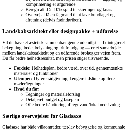
komprimering er afgørende.
Beregn altid 5–10% spild til skæringer og knas.
Overvej at få en fagmand til at lave bundlaget og
afretning (delvis fagindgriben).
Landskabsarkitekt eller designpakke + udførelse
Vil du have et æstetisk sammenhængende udemiljø — fx integreret
belægning, bede, belysning og trinfri adgang — er et samarbejde
mellem landskabsarkitekt og en udførende brolægger vejen frem.
Du får bedre helhedsresultat, men prisen stiger tilsvarende.
Fordele:
Helhedsplan, bedre værdi over tid, gennemtænkte
materialer og funktioner.
Ulemper:
Dyrere rådgivning, længere tidslinje og flere
møder/tegninger.
Hvad du får:
Tegninger og materialeforslag
Detaljeret budget og faseplan
Ofte bedre håndtering af regnvand/lokal nedsivning
Særlige overvejelser for Gladsaxe
Gladsaxe har både villaområder, tæt-lav bebyggelse og kommunale