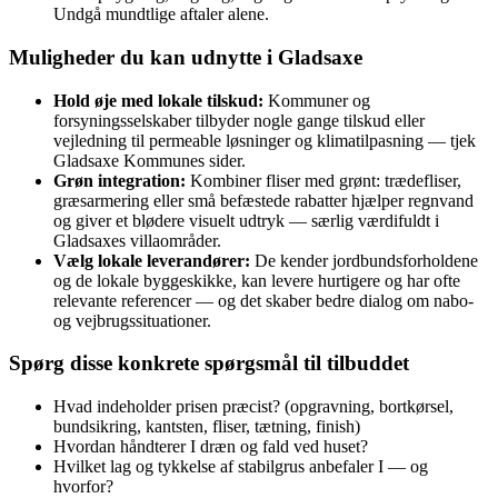
Undgå mundtlige aftaler alene.
Muligheder du kan udnytte i Gladsaxe
Hold øje med lokale tilskud:
Kommuner og
forsyningsselskaber tilbyder nogle gange tilskud eller
vejledning til permeable løsninger og klimatilpasning — tjek
Gladsaxe Kommunes sider.
Grøn integration:
Kombiner fliser med grønt: trædefliser,
græsarmering eller små befæstede rabatter hjælper regnvand
og giver et blødere visuelt udtryk — særlig værdifuldt i
Gladsaxes villaområder.
Vælg lokale leverandører:
De kender jordbundsforholdene
og de lokale byggeskikke, kan levere hurtigere og har ofte
relevante referencer — og det skaber bedre dialog om nabo-
og vejbrugssituationer.
Spørg disse konkrete spørgsmål til tilbuddet
Hvad indeholder prisen præcist? (opgravning, bortkørsel,
bundsikring, kantsten, fliser, tætning, finish)
Hvordan håndterer I dræn og fald ved huset?
Hvilket lag og tykkelse af stabilgrus anbefaler I — og
hvorfor?