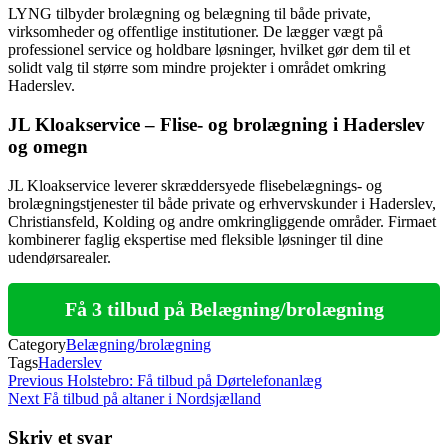
LYNG tilbyder brolægning og belægning til både private,
virksomheder og offentlige institutioner. De lægger vægt på
professionel service og holdbare løsninger, hvilket gør dem til et
solidt valg til større som mindre projekter i området omkring
Haderslev.
JL Kloakservice – Flise- og brolægning i Haderslev
og omegn
JL Kloakservice leverer skræddersyede flisebelægnings- og
brolægningstjenester til både private og erhvervskunder i Haderslev,
Christiansfeld, Kolding og andre omkringliggende områder. Firmaet
kombinerer faglig ekspertise med fleksible løsninger til dine
udendørsarealer.
Få 3 tilbud på Belægning/brolægning
Category
Belægning/brolægning
Tags
Haderslev
Indlægsnavigation
Previous
Previous
Holstebro: Få tilbud på Dørtelefonanlæg
Post
Next
Next
Få tilbud på altaner i Nordsjælland
Post
Skriv et svar