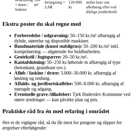
belægning +
120.000
stiller krav om
+ dræn /
m²
LAR
kr.
afledning eller ved
faskine
dårlige jordforhold.
Ekstra poster du skal regne med
Forberedelse / udgravning:
50–150 kr./m² afhængig af
dybde, størrelse og disponible maskiner.
Bundmateriale (knust stabilgrus):
50–200 kr./m² inkl.
komprimering — afgørende for holdbarheden.
Geotekstil / fugtspærre:
20–50 kr./m².
Kantafslutning:
50–250 kr./løbende m afhængig af type
(betonkant, granitkant osv.).
Afløb / faskine / dræn:
3.000–30.000 kr. afhængig af
løsning og omfang.
Affalds- og jordbortskaffelse:
500–8.000 kr. afhængig af
mængde og adgang.
Eventuelle grave‑/tilladelser:
Tjek Haderslev Kommune ved
større ændringer — kan påvirke plan og pris.
Praktiske råd fra én med erfaring i området
Her er de vigtigste råd, så du får mest for pengene og slipper for
ærgrelser efterfølgende: