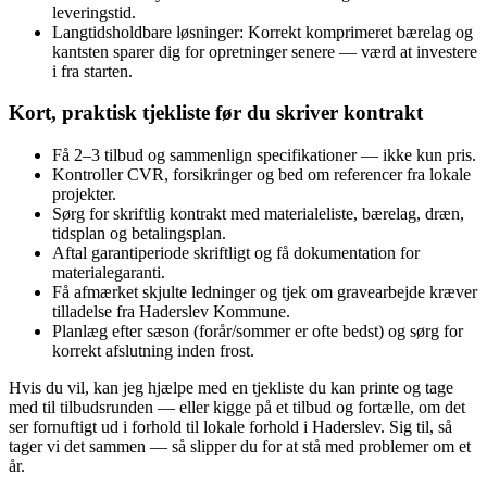
leveringstid.
Langtidsholdbare løsninger: Korrekt komprimeret bærelag og
kantsten sparer dig for opretninger senere — værd at investere
i fra starten.
Kort, praktisk tjekliste før du skriver kontrakt
Få 2–3 tilbud og sammenlign specifikationer — ikke kun pris.
Kontroller CVR, forsikringer og bed om referencer fra lokale
projekter.
Sørg for skriftlig kontrakt med materialeliste, bærelag, dræn,
tidsplan og betalingsplan.
Aftal garantiperiode skriftligt og få dokumentation for
materialegaranti.
Få afmærket skjulte ledninger og tjek om gravearbejde kræver
tilladelse fra Haderslev Kommune.
Planlæg efter sæson (forår/sommer er ofte bedst) og sørg for
korrekt afslutning inden frost.
Hvis du vil, kan jeg hjælpe med en tjekliste du kan printe og tage
med til tilbudsrunden — eller kigge på et tilbud og fortælle, om det
ser fornuftigt ud i forhold til lokale forhold i Haderslev. Sig til, så
tager vi det sammen — så slipper du for at stå med problemer om et
år.