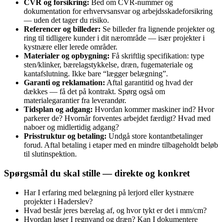
CVR og forsikring:
Bed om CVR‑nummer og
dokumentation for erhvervsansvar og arbejdsskadeforsikring
— uden det tager du risiko.
Referencer og billeder:
Se billeder fra lignende projekter og
ring til tidligere kunder i dit nærområde — især projekter i
kystnære eller lerede områder.
Materialer og opbygning:
Få skriftlig specifikation: type
sten/klinker, bærelagstykkelse, dræn, fugemateriale og
kantafslutning. Ikke bare “lægger belægning”.
Garanti og reklamation:
Aftal garantitid og hvad der
dækkes — få det på kontrakt. Spørg også om
materialegarantier fra leverandør.
Tidsplan og adgang:
Hvordan kommer maskiner ind? Hvor
parkerer de? Hvornår forventes arbejdet færdigt? Hvad med
naboer og midlertidig adgang?
Prisstruktur og betaling:
Undgå store kontantbetalinger
forud. Aftal betaling i etaper med en mindre tilbageholdt beløb
til slutinspektion.
Spørgsmål du skal stille — direkte og konkret
Har I erfaring med belægning på lerjord eller kystnære
projekter i Haderslev?
Hvad består jeres bærelag af, og hvor tykt er det i mm/cm?
Hvordan løser I regnvand og dræn? Kan I dokumentere