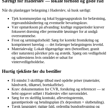
Særligt for Haderslev — lokale forhold og gode råd
Når du planlægger belægning i Haderslev, så husk særligt:
Tjek kommuneplan og lokal byggesagspraksis for befæstning,
regnvandshåndtering og eventuelle bevaringskrav.
Vær opmærksom på afvanding: kraftige regnperioder kræver
fokuseret dræning eller permeable løsninger for at undgå
oversvømmelse.
Frost og sætningsforhold: Sørg for korrekt frostsikring og
komprimeret bærelag — det forlænger belægningens levetid.
Materialevalg: Lokalt tilgængelige sten (betonfliser, granit
eller natursten) påvirker pris og æstetik. Spørg om vedligehold
og saltresistens hvis området er udsat for
vintervedligeholdelse.
Hurtig tjekliste før du bestiller
Få mindst 3 skriftlige tilbud med opdelte priser (materialer,
håndværk, tilkørsel, bortskaffelse).
Krav: dokumentation for CVR, forsikring og referencer — se
helst opgaver udført i Haderslev eller nærområdet.
Sørg for en skriftlig kontrakt, afleveringstermin,
garantiperiode og betalingsplan (fx depositum + slutbetaling).
Tænk langsigtet: rigtige fald, ordentlig bundopbygning og