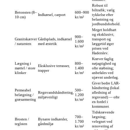
Robust til
biltrafik; vælg
Betonsten (8–
600–900
Indkørsel, carport
tykkelse efter
10 cm)
kr./m²
belastning og
jordbundsforhold.
Meget holdbart
og eksklusivt;
900–
Granitskærver
Gårdsplads, indkørsel
transport og
1.600
/ natursten
med æstetik
læggetid øger
kr./m²
prisen ved
Haderslev.
Kræver faglig
Lægning i
800–
nøjagtighed og
Eksklusive terrasser,
mørtel / store
1.400
ofte støbning;
trapper
klinker
kr./m²
anbefales ved
ujævnt underlag.
Giver bedre LAR-
håndtering (lokal
Permeabel
500–
Regnvandshåndtering,
afledning af
belægning /
1.200
miljøvenligt
regnvand) — ofte
græsarmering
kr./m²
en fordel i
kommuner.
Tidskrævende
700–
lægning;
Brosten /
Bynære indkørsler,
1.700
velegnet ved
teglsten
gårdmiljø
kr./m²
renovering af