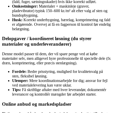
(fald, fuger, sætningsskader) hvis ikke korrekt udført.
Omkostninger:
Materialer + maskinleje (graver,
pladevibrator) typisk 150–600 kr./m² alt efter valg af sten og
bundopbygning.
Husk:
Korrekt underbygning, bærelag, komprimering og fald
er afgørende. Overvej at få en fagperson til kontrol før endelig
belægning.
Delopgaver / koordineret løsning (du styrer
materialer og underleverandører)
Denne model passer til dem, der vil spare penge ved at købe
materialer selv, men alligevel hyre professionelle til specielle dele (fx
dræn, komprimering, eller præcis stenlægning).
Fordele:
Bedre prisstyring, mulighed for kvalitetsvalg på
sten, fleksibel løsning.
Ulemper:
Mere koordinationsarbejde for dig; ansvar for fejl
ved materialelevering kan være uklar.
Tips:
Få skriftlige aftaler med hver leverandør, dokumentér
leverancer og kontrollér mængder før arbejdet starter.
Online anbud og markedspladser