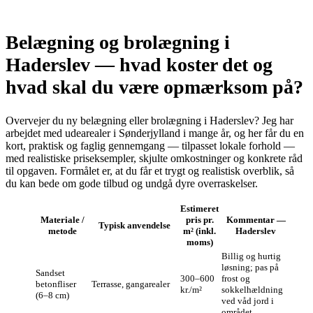
Belægning og brolægning i
Haderslev — hvad koster det og
hvad skal du være opmærksom på?
Overvejer du ny belægning eller brolægning i Haderslev? Jeg har
arbejdet med udearealer i Sønderjylland i mange år, og her får du en
kort, praktisk og faglig gennemgang — tilpasset lokale forhold —
med realistiske priseksempler, skjulte omkostninger og konkrete råd
til opgaven. Formålet er, at du får et trygt og realistisk overblik, så
du kan bede om gode tilbud og undgå dyre overraskelser.
Estimeret
Materiale /
pris pr.
Kommentar —
Typisk anvendelse
metode
m² (inkl.
Haderslev
moms)
Billig og hurtig
løsning; pas på
Sandset
300–600
frost og
betonfliser
Terrasse, gangarealer
kr./m²
sokkelhældning
(6–8 cm)
ved våd jord i
området.