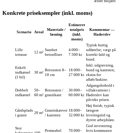
ældre miljøer.
Konkrete priseksempler (inkl. moms)
Estimeret
Materiale /
totalpris
Kommentar —
Scenario
Areal
løsning
(inkl.
Haderslev
moms)
Typisk hurtig
Lille
Sandset
4.000–
udførelse; vægt på
12 m²
terrasse
betonfliser
7.500 kr.
korrekt fald og
bund.
Inkl. udgravning,
Enkelt
Betonsten 8–
18.000–
bund og kantsten;
indkørsel
30 m²
10 cm
27.000 kr.
ekstra for
(1 bil)
afløb/faskine.
Adgangsforhold i
Dobbelt
50–
Betonsten /
30.000–
villakvarterer i
indkørsel
60 m²
granitkant
60.000 kr.
Haderslev kan
påvirke prisen.
Høj finish; typisk
Gårdsplads
Granitskærver
18.000–
længere
20 m²
i granit
/ kantsten
32.000 kr.
leveringstid og
dyrere arbejdsløn.
God investering
Stor
Permeabel
70.000–
hvis kommunen
befæstning
100