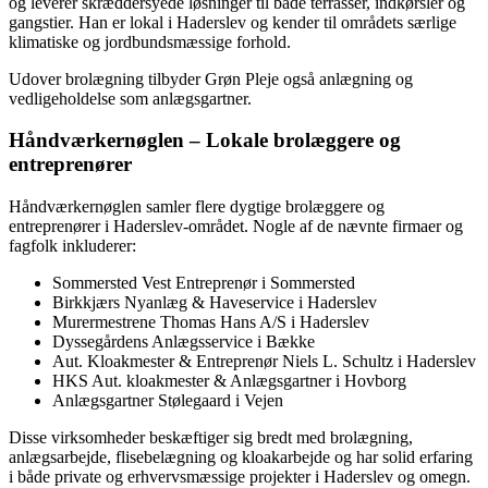
og leverer skræddersyede løsninger til både terrasser, indkørsler og
gangstier. Han er lokal i Haderslev og kender til områdets særlige
klimatiske og jordbundsmæssige forhold.
Udover brolægning tilbyder Grøn Pleje også anlægning og
vedligeholdelse som anlægsgartner.
Håndværkernøglen – Lokale brolæggere og
entreprenører
Håndværkernøglen samler flere dygtige brolæggere og
entreprenører i Haderslev-området. Nogle af de nævnte firmaer og
fagfolk inkluderer:
Sommersted Vest Entreprenør i Sommersted
Birkkjærs Nyanlæg & Haveservice i Haderslev
Murermestrene Thomas Hans A/S i Haderslev
Dyssegårdens Anlægsservice i Bække
Aut. Kloakmester & Entreprenør Niels L. Schultz i Haderslev
HKS Aut. kloakmester & Anlægsgartner i Hovborg
Anlægsgartner Stølegaard i Vejen
Disse virksomheder beskæftiger sig bredt med brolægning,
anlægsarbejde, flisebelægning og kloakarbejde og har solid erfaring
i både private og erhvervsmæssige projekter i Haderslev og omegn.