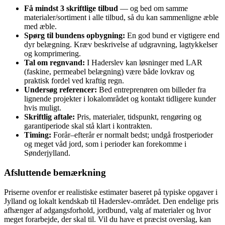
Få mindst 3 skriftlige tilbud
— og bed om samme
materialer/sortiment i alle tilbud, så du kan sammenligne æble
med æble.
Spørg til bundens opbygning:
En god bund er vigtigere end
dyr belægning. Kræv beskrivelse af udgravning, lagtykkelser
og komprimering.
Tal om regnvand:
I Haderslev kan løsninger med LAR
(faskine, permeabel belægning) være både lovkrav og
praktisk fordel ved kraftig regn.
Undersøg referencer:
Bed entreprenøren om billeder fra
lignende projekter i lokalområdet og kontakt tidligere kunder
hvis muligt.
Skriftlig aftale:
Pris, materialer, tidspunkt, rengøring og
garantiperiode skal stå klart i kontrakten.
Timing:
Forår–efterår er normalt bedst; undgå frostperioder
og meget våd jord, som i perioder kan forekomme i
Sønderjylland.
Afsluttende bemærkning
Priserne ovenfor er realistiske estimater baseret på typiske opgaver i
Jylland og lokalt kendskab til Haderslev‑området. Den endelige pris
afhænger af adgangsforhold, jordbund, valg af materialer og hvor
meget forarbejde, der skal til. Vil du have et præcist overslag, kan