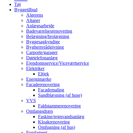
Tøj
Byggetilbud
Algerens
Altaner
Anlægsarbejde
Badeværelsesrenovering
Belægning/brolægning
Byggesagkyndige
Bygherrerådgivning
Carporte/garager
Dørtelefonanlæg
Ejendomsservice/Viceværtservice
Elektriker
Eltjek
Energimærke
Facaderenovering
Facademaling
Sandblæsning (af huse)
VVS
Faldstammerenovering
Omfangsdræn
Faskine/regnvandsanlæg
Kloakrenovering
Omfugning (af hus)
Fundament