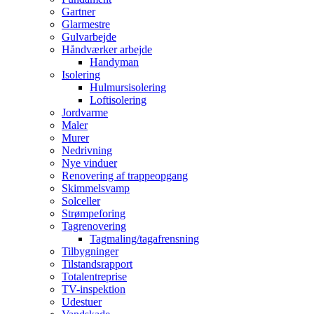
Gartner
Glarmestre
Gulvarbejde
Håndværker arbejde
Handyman
Isolering
Hulmursisolering
Loftisolering
Jordvarme
Maler
Murer
Nedrivning
Nye vinduer
Renovering af trappeopgang
Skimmelsvamp
Solceller
Strømpeforing
Tagrenovering
Tagmaling/tagafrensning
Tilbygninger
Tilstandsrapport
Totalentreprise
TV-inspektion
Udestuer