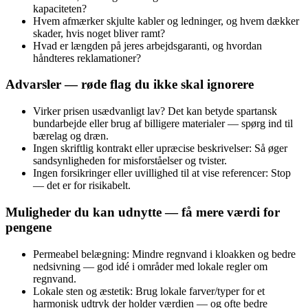
kapaciteten?
Hvem afmærker skjulte kabler og ledninger, og hvem dækker
skader, hvis noget bliver ramt?
Hvad er længden på jeres arbejdsgaranti, og hvordan
håndteres reklamationer?
Advarsler — røde flag du ikke skal ignorere
Virker prisen usædvanligt lav? Det kan betyde spartansk
bundarbejde eller brug af billigere materialer — spørg ind til
bærelag og dræn.
Ingen skriftlig kontrakt eller upræcise beskrivelser: Så øger
sandsynligheden for misforståelser og tvister.
Ingen forsikringer eller uvillighed til at vise referencer: Stop
— det er for risikabelt.
Muligheder du kan udnytte — få mere værdi for
pengene
Permeabel belægning: Mindre regnvand i kloakken og bedre
nedsivning — god idé i områder med lokale regler om
regnvand.
Lokale sten og æstetik: Brug lokale farver/typer for et
harmonisk udtryk der holder værdien — og ofte bedre