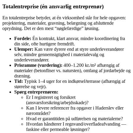
Totalentreprise (én ansvarlig entreprenør)
En totalentreprise betyder, at én virksomhed står for hele opgaven:
projektering, materialer, gravning, belægning og afsluttende
oprydning. Det er den mest “nøglefærdige” løsning.
Fordele:
Én kontrakt, klart ansvar, mindre koordinering fra
din side, ofte hurtigere fremdrift.
Ulemper:
Kan være dyrere end at styre underleverandører
selv, mindre gennemsigtighed i materialevalg og
underleverandører.
Prisramme (vurdering):
400–1.200 kr./m² afhængig af
materialer (betonfliser vs. natursten), omfang af jordarbejde og
dræning.
Tid:
Typisk 1–4 uger for en indkørsel/terrasse (afhængig af
størrelse og vejr).
Spørg entreprenøren:
Er I registreret og forsikret
(ansvarsforsikring/arbejdsskade)?
Kan I levere referencer fra opgaver i Haderslev eller
nærområdet?
Hvad er garantitiden på udførelsen og materialerne?
Hvordan håndterer I regnvand/overfladeafvanding —
faskine eller permeable løsninger?