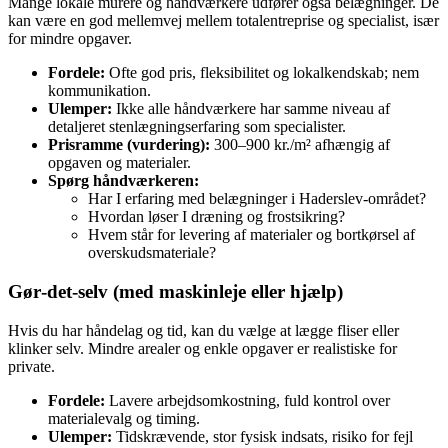
Mange lokale murere og håndværkere udfører også belægninger. De
kan være en god mellemvej mellem totalentreprise og specialist, især
for mindre opgaver.
Fordele:
Ofte god pris, fleksibilitet og lokalkendskab; nem
kommunikation.
Ulemper:
Ikke alle håndværkere har samme niveau af
detaljeret stenlægningserfaring som specialister.
Prisramme (vurdering):
300–900 kr./m² afhængig af
opgaven og materialer.
Spørg håndværkeren:
Har I erfaring med belægninger i Haderslev-området?
Hvordan løser I dræning og frostsikring?
Hvem står for levering af materialer og bortkørsel af
overskudsmateriale?
Gør‑det‑selv (med maskinleje eller hjælp)
Hvis du har håndelag og tid, kan du vælge at lægge fliser eller
klinker selv. Mindre arealer og enkle opgaver er realistiske for
private.
Fordele:
Lavere arbejdsomkostning, fuld kontrol over
materialevalg og timing.
Ulemper:
Tidskrævende, stor fysisk indsats, risiko for fejl