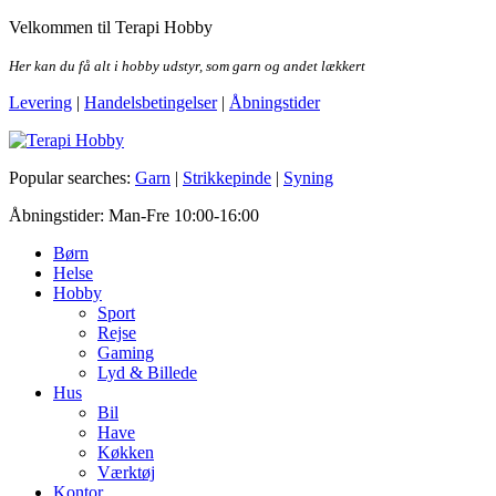
Skip
Velkommen til Terapi Hobby
to
the
Her kan du få alt i hobby udstyr, som garn og andet lækkert
content
Levering
|
Handelsbetingelser
|
Åbningstider
Terapi Hobby
Popular searches:
Garn
|
Strikkepinde
|
Syning
Åbningstider: Man-Fre 10:00-16:00
Børn
Helse
Hobby
Sport
Rejse
Gaming
Lyd & Billede
Hus
Bil
Have
Køkken
Værktøj
Kontor