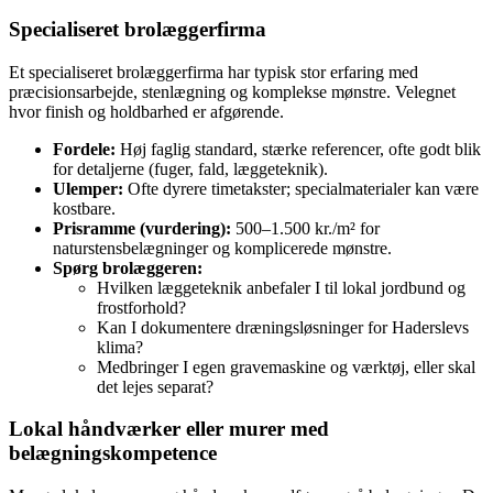
Specialiseret brolæggerfirma
Et specialiseret brolæggerfirma har typisk stor erfaring med
præcisionsarbejde, stenlægning og komplekse mønstre. Velegnet
hvor finish og holdbarhed er afgørende.
Fordele:
Høj faglig standard, stærke referencer, ofte godt blik
for detaljerne (fuger, fald, læggeteknik).
Ulemper:
Ofte dyrere timetakster; specialmaterialer kan være
kostbare.
Prisramme (vurdering):
500–1.500 kr./m² for
naturstensbelægninger og komplicerede mønstre.
Spørg brolæggeren:
Hvilken læggeteknik anbefaler I til lokal jordbund og
frostforhold?
Kan I dokumentere dræningsløsninger for Haderslevs
klima?
Medbringer I egen gravemaskine og værktøj, eller skal
det lejes separat?
Lokal håndværker eller murer med
belægningskompetence