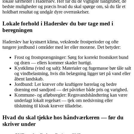
lokale særheder i Haderslev. Her får du de vigtigste faldgruber, de
bedste muligheder og præcis hvad du skal spørge om, så du får et
holdbart resultat og undgår dyre overraskelser.
Lokale forhold i Haderslev du bør tage med i
beregningen
Haderslev har kystnært klima, vekslende frostperioder og ofte
tungere jordbund i områder med ler eller moræne. Det betyder:
Frost og frostsprængninger: Sørg for korrekt frostsikret bund
og dræn — ellers kommer skader hurtigt.
Kystklima (vind og salt): Materialer og fugemasse bør tåle salt
og vindbelastning, hvis din belægning ligger tæt på vand eller
åbent landskab.
Jordbund: Ler kræver ofte kraftigere bærelag og bedre
dræning end sandjord — det påvirker både pris og varighed.
Kommune- og afløbsregler: Regnvandshåndtering kan være
underlagt lokalt regelsæt — tjek om nedsivning eller
tilslutning til kloak kræver tilladelse.
Hvad du skal tjekke hos håndværkeren — før du
skriver under