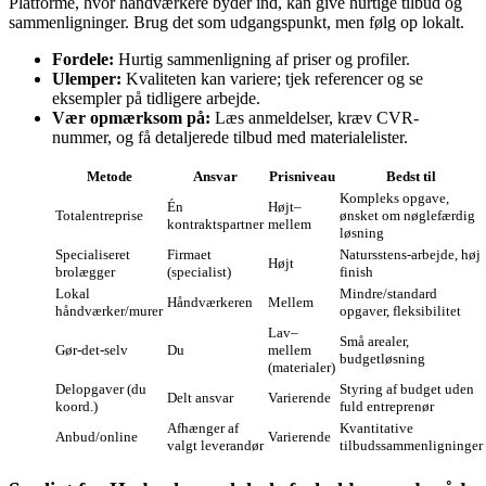
Platforme, hvor håndværkere byder ind, kan give hurtige tilbud og
sammenligninger. Brug det som udgangspunkt, men følg op lokalt.
Fordele:
Hurtig sammenligning af priser og profiler.
Ulemper:
Kvaliteten kan variere; tjek referencer og se
eksempler på tidligere arbejde.
Vær opmærksom på:
Læs anmeldelser, kræv CVR-
nummer, og få detaljerede tilbud med materialelister.
Metode
Ansvar
Prisniveau
Bedst til
Kompleks opgave,
Én
Højt–
Totalentreprise
ønsket om nøglefærdig
kontraktspartner
mellem
løsning
Specialiseret
Firmaet
Natursstens-arbejde, høj
Højt
brolægger
(specialist)
finish
Lokal
Mindre/standard
Håndværkeren
Mellem
håndværker/murer
opgaver, fleksibilitet
Lav–
Små arealer,
Gør‑det‑selv
Du
mellem
budgetløsning
(materialer)
Delopgaver (du
Styring af budget uden
Delt ansvar
Varierende
koord.)
fuld entreprenør
Afhænger af
Kvantitative
Anbud/online
Varierende
valgt leverandør
tilbudssammenligninger