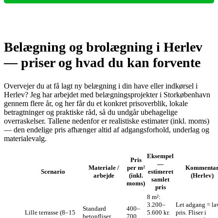
Belægning og brolægning i Herlev
— priser og hvad du kan forvente
Overvejer du at få lagt ny belægning i din have eller indkørsel i
Herlev? Jeg har arbejdet med belægningsprojekter i Storkøbenhavn
gennem flere år, og her får du et konkret prisoverblik, lokale
betragtninger og praktiske råd, så du undgår ubehagelige
overraskelser. Tallene nedenfor er realistiske estimater (inkl. moms)
— den endelige pris afhænger altid af adgangsforhold, underlag og
materialevalg.
Eksempel
Pris
—
Materiale /
per m²
Kommenta
Scenario
estimeret
arbejde
(inkl.
(Herlev)
samlet
moms)
pris
8 m²:
3.200–
Let adgang = la
Standard
400–
Lille terrasse (8–15
5.600 kr.
pris. Fliser i
betonfliser,
700