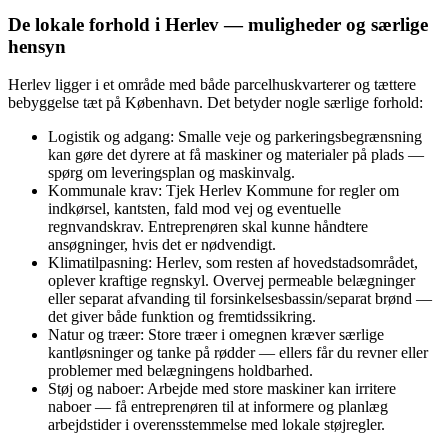
De lokale forhold i Herlev — muligheder og særlige
hensyn
Herlev ligger i et område med både parcelhuskvarterer og tættere
bebyggelse tæt på København. Det betyder nogle særlige forhold:
Logistik og adgang: Smalle veje og parkeringsbegrænsning
kan gøre det dyrere at få maskiner og materialer på plads —
spørg om leveringsplan og maskinvalg.
Kommunale krav: Tjek Herlev Kommune for regler om
indkørsel, kantsten, fald mod vej og eventuelle
regnvandskrav. Entreprenøren skal kunne håndtere
ansøgninger, hvis det er nødvendigt.
Klimatilpasning: Herlev, som resten af hovedstadsområdet,
oplever kraftige regnskyl. Overvej permeable belægninger
eller separat afvanding til forsinkelsesbassin/separat brønd —
det giver både funktion og fremtidssikring.
Natur og træer: Store træer i omegnen kræver særlige
kantløsninger og tanke på rødder — ellers får du revner eller
problemer med belægningens holdbarhed.
Støj og naboer: Arbejde med store maskiner kan irritere
naboer — få entreprenøren til at informere og planlæg
arbejdstider i overensstemmelse med lokale støjregler.