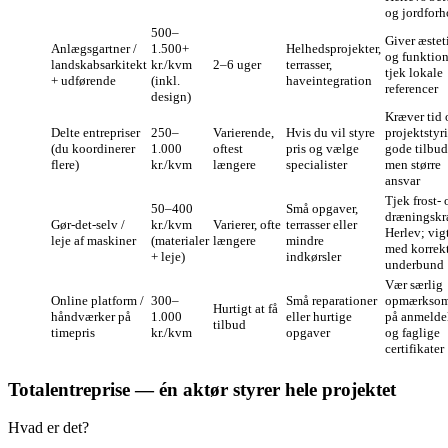
og jordforh
500–
Giver æstet
Anlægsgartner /
1.500+
Helhedsprojekter,
og funktio
landskabsarkitekt
kr./kvm
2–6 uger
terrasser,
tjek lokale
+ udførende
(inkl.
haveintegration
referencer
design)
Kræver tid 
Delte entrepriser
250–
Varierende,
Hvis du vil styre
projektstyr
(du koordinerer
1.000
oftest
pris og vælge
gode tilbud
flere)
kr./kvm
længere
specialister
men større
ansvar
Tjek frost- 
50–400
Små opgaver,
dræningskr
Gør‑det‑selv /
kr./kvm
Varierer, ofte
terrasser eller
Herlev; vig
leje af maskiner
(materialer
længere
mindre
med korrek
+ leje)
indkørsler
underbund
Vær særlig
Online platform /
300–
Små reparationer
opmærkso
Hurtigt at få
håndværker på
1.000
eller hurtige
på anmelde
tilbud
timepris
kr./kvm
opgaver
og faglige
certifikater
Totalentreprise — én aktør styrer hele projektet
Hvad er det?