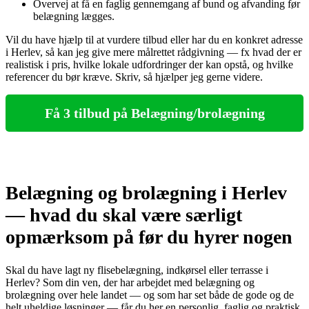
Overvej at få en faglig gennemgang af bund og afvanding før
belægning lægges.
Vil du have hjælp til at vurdere tilbud eller har du en konkret adresse
i Herlev, så kan jeg give mere målrettet rådgivning — fx hvad der er
realistisk i pris, hvilke lokale udfordringer der kan opstå, og hvilke
referencer du bør kræve. Skriv, så hjælper jeg gerne videre.
Få 3 tilbud på Belægning/brolægning
Belægning og brolægning i Herlev
— hvad du skal være særligt
opmærksom på før du hyrer nogen
Skal du have lagt ny flisebelægning, indkørsel eller terrasse i
Herlev? Som din ven, der har arbejdet med belægning og
brolægning over hele landet — og som har set både de gode og de
helt uheldige løsninger — får du her en personlig, faglig og praktisk