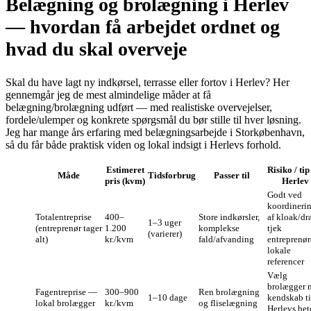
Belægning og brolægning i Herlev
— hvordan få arbejdet ordnet og
hvad du skal overveje
Skal du have lagt ny indkørsel, terrasse eller fortov i Herlev? Her
gennemgår jeg de mest almindelige måder at få
belægning/brolægning udført — med realistiske overvejelser,
fordele/ulemper og konkrete spørgsmål du bør stille til hver løsning.
Jeg har mange års erfaring med belægningsarbejde i Storkøbenhavn,
så du får både praktisk viden og lokal indsigt i Herlevs forhold.
Estimeret
Risiko / tip
Måde
Tidsforbrug
Passer til
pris (kvm)
Herlev
Godt ved
koordineri
Totalentreprise
400–
Store indkørsler,
af kloak/dr
1–3 uger
(entreprenør tager
1.200
komplekse
tjek
(varierer)
alt)
kr./kvm
fald/afvanding
entreprenør
lokale
referencer
Vælg
brolægger 
Fagentreprise —
300–900
Ren brolægning
1–10 dage
kendskab ti
lokal brolægger
kr./kvm
og fliselægning
Herlevs bet