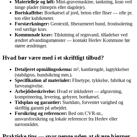
Materielleje og løft:
Mini‑gravemaskine, tankning, kran ved
tunge plader (timepris eller dagsleje).
Bortskaffelse:
Bortkørsel af jord, beton eller fliser — ofte pr.
ton eller kubikmeter.
Forstærkninger:
Geotextil, fiberarmeret bund, frostisolering
ved særlige krav.
Kommunale krav:
Tilslutning af regnvand, tilladelser ved
ændret afvandingsmønster — kontakt Herlev Kommune før
større ændringer.
Hvad bør være med i et skriftligt tilbud?
Detaljeret opmålingsskema:
m², kantlængde, lagtykkelser
(stabilgrus, bundsikring mm.).
Specifikation af materialer:
Flisetype, tykkelse, fabrikat og
farveangivelse.
Arbejdsbeskrivelse:
Hvad er inkluderet — afgravning,
komprimering, levering, gebyrer, bortkørsel.
Tidsplan og garantier:
Startdato, forventet varighed og
skriftlig garanti på arbejdet.
Forsikring og referencer:
Bed om CVR‑nr.,
ansvarsforsikring og lokale referencer fra Herlev eller
nærområdet.
Praktiske tips — spar penge uden at skære hjørner