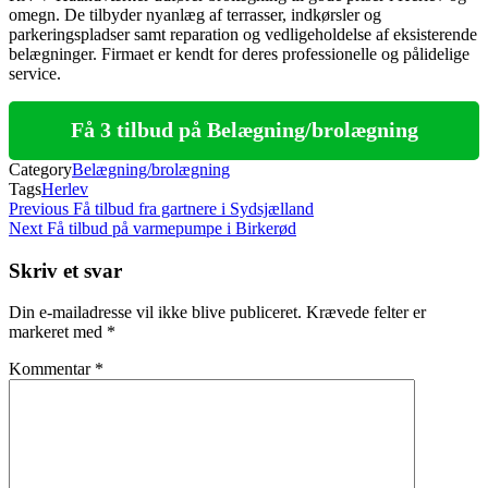
omegn. De tilbyder nyanlæg af terrasser, indkørsler og
parkeringspladser samt reparation og vedligeholdelse af eksisterende
belægninger. Firmaet er kendt for deres professionelle og pålidelige
service.
Få 3 tilbud på Belægning/brolægning
Category
Belægning/brolægning
Tags
Herlev
Indlægsnavigation
Previous
Previous
Få tilbud fra gartnere i Sydsjælland
Post
Next
Next
Få tilbud på varmepumpe i Birkerød
Post
Skriv et svar
Din e-mailadresse vil ikke blive publiceret.
Krævede felter er
markeret med
*
Kommentar
*