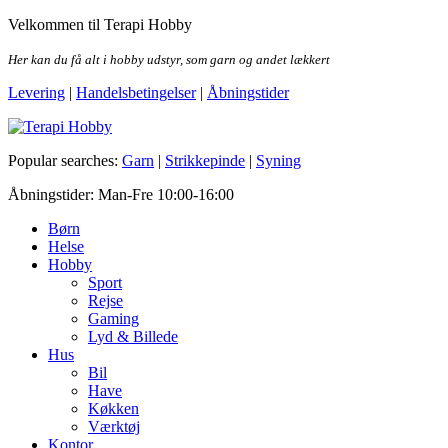
Skip
Velkommen til Terapi Hobby
to
the
Her kan du få alt i hobby udstyr, som garn og andet lækkert
content
Levering
|
Handelsbetingelser
|
Åbningstider
Terapi Hobby
Popular searches:
Garn
|
Strikkepinde
|
Syning
Åbningstider: Man-Fre 10:00-16:00
Børn
Helse
Hobby
Sport
Rejse
Gaming
Lyd & Billede
Hus
Bil
Have
Køkken
Værktøj
Kontor