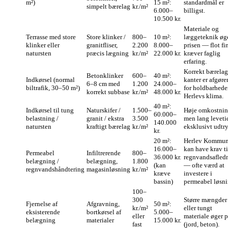
m²)
15 m²:
standardmål er
simpelt bærelag
kr./m²
6.000–
billigst.
10.500 kr.
Materiale og
Terrasse med store
Store klinker /
800–
10 m²:
læggeteknik øg
klinker eller
granitfliser,
2.200
8.000–
prisen — flot fi
natursten
præcis lægning
kr./m²
22.000 kr.
kræver faglig
erfaring.
Korrekt bærelag
Betonklinker
600–
40 m²:
Indkørsel (normal
kanter er afgør
6–8 cm med
1.200
24.000–
biltrafik, 30–50 m²)
for holdbarhede
korrekt subbase
kr./m²
48.000 kr.
Herlevs klima.
40 m²:
Indkørsel til tung
Naturskifer /
1.500–
Høje omkostnin
60.000–
belastning /
granit / ekstra
3.500
men lang leveti
140.000
natursten
kraftigt bærelag
kr./m²
eksklusivt udtr
kr.
20 m²:
Herlev Kommu
16.000–
kan have krav ti
Permeabel
Infiltrerende
800–
36.000 kr.
regnvandsafled
belægning /
belægning,
1.800
(kan
— ofte værd at
regnvandshåndtering
magasinløsning
kr./m²
kræve
investere i
bassin)
permeabel løsni
100–
300
Større mængder
Fjernelse af
Afgravning,
50 m²:
kr./m²
eller tungt
eksisterende
bortkørsel af
5.000–
eller
materiale øger p
belægning
materialer
15.000 kr.
fast
(jord, beton).