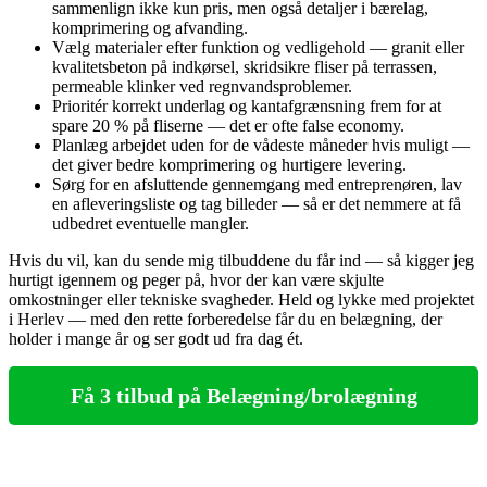
sammenlign ikke kun pris, men også detaljer i bærelag,
komprimering og afvanding.
Vælg materialer efter funktion og vedligehold — granit eller
kvalitetsbeton på indkørsel, skridsikre fliser på terrassen,
permeable klinker ved regnvandsproblemer.
Prioritér korrekt underlag og kantafgrænsning frem for at
spare 20 % på fliserne — det er ofte false economy.
Planlæg arbejdet uden for de vådeste måneder hvis muligt —
det giver bedre komprimering og hurtigere levering.
Sørg for en afsluttende gennemgang med entreprenøren, lav
en afleveringsliste og tag billeder — så er det nemmere at få
udbedret eventuelle mangler.
Hvis du vil, kan du sende mig tilbuddene du får ind — så kigger jeg
hurtigt igennem og peger på, hvor der kan være skjulte
omkostninger eller tekniske svagheder. Held og lykke med projektet
i Herlev — med den rette forberedelse får du en belægning, der
holder i mange år og ser godt ud fra dag ét.
Få 3 tilbud på Belægning/brolægning