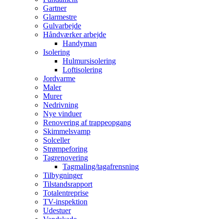
Gartner
Glarmestre
Gulvarbejde
Håndværker arbejde
Handyman
Isolering
Hulmursisolering
Loftisolering
Jordvarme
Maler
Murer
Nedrivning
Nye vinduer
Renovering af trappeopgang
Skimmelsvamp
Solceller
Strømpeforing
Tagrenovering
Tagmaling/tagafrensning
Tilbygninger
Tilstandsrapport
Totalentreprise
TV-inspektion
Udestuer