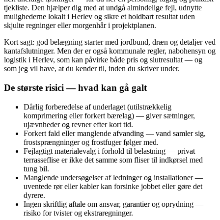
tjekliste. Den hjælper dig med at undgå almindelige fejl, udnytte
mulighederne lokalt i Herlev og sikre et holdbart resultat uden
skjulte regninger eller morgenhår i projektplanen.
Kort sagt: god belægning starter med jordbund, dræn og detaljer ved
kantafslutninger. Men der er også kommunale regler, nabo­hensyn og
logistik i Herlev, som kan påvirke både pris og slutresultat — og
som jeg vil have, at du kender til, inden du skriver under.
De største risici — hvad kan gå galt
Dårlig forberedelse af underlaget (utilstrækkelig
komprimering eller forkert bærelag) — giver sætninger,
ujævnheder og revner efter kort tid.
Forkert fald eller manglende afvanding — vand samler sig,
frostsprængninger og frostfuger følger med.
Fejlagtigt materialevalg i forhold til belastning — privat
terrasseflise er ikke det samme som fliser til indkørsel med
tung bil.
Manglende undersøgelser af ledninger og installationer —
uventede rør eller kabler kan forsinke jobbet eller gøre det
dyrere.
Ingen skriftlig aftale om ansvar, garantier og oprydning —
risiko for tvister og ekstraregninger.