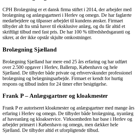
CPH Brolægning er et dansk firma stiftet i 2014, der arbejder med
brolægning og anlægsgartneri i Herlev og omegn. De har faglærte
medarbejdere og tilpasser arbejdet til kundens ønsker. Firmaet
tilbyder alt fra små haver til eksklusive anlæg, og du får altid et
skriftligt tilbud med fast pris. De har 100 % tilfredshedsgaranti og
sikrer, at der ikke opstår skjulte omkostninger.
Brolægning Sjælland
Brolægning Sjælland har mere end 25 års erfaring og har udført
over 2.500 opgaver i Herlev, Ballerup, København og hele
Sjælland. De tilbyder både private og erhvervskunder professionel
brolægning og belægningsarbejde. Firmaet er kendt for hurtig
respons og tilbud inden for 24 timer efter besigtigelse.
Frank P – Anlægsgartner og kloakmester
Frank P er autoriseret kloakmester og anlægsgartner med mange års
erfaring i Herlev og omegn. De tilbyder både brolægning, nyanlæg
af haveanlæg og kloakservice. Virksomheden har base i Herlev og
arbejder primært i København og omegn, men dækker hele
Sjælland. De tilbyder altid et uforpligtende tilbud.