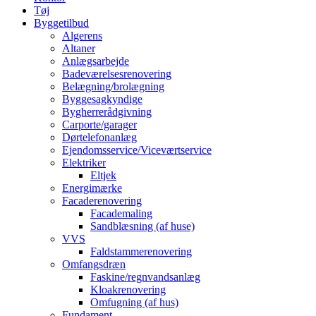
Tøj
Byggetilbud
Algerens
Altaner
Anlægsarbejde
Badeværelsesrenovering
Belægning/brolægning
Byggesagkyndige
Bygherrerådgivning
Carporte/garager
Dørtelefonanlæg
Ejendomsservice/Viceværtservice
Elektriker
Eltjek
Energimærke
Facaderenovering
Facademaling
Sandblæsning (af huse)
VVS
Faldstammerenovering
Omfangsdræn
Faskine/regnvandsanlæg
Kloakrenovering
Omfugning (af hus)
Fundament