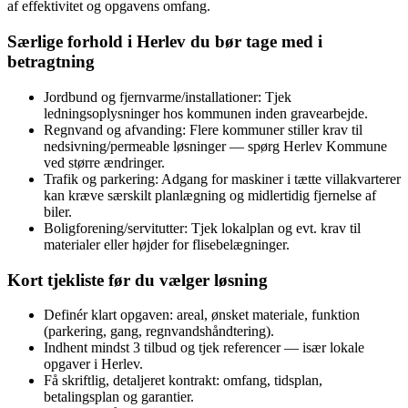
af effektivitet og opgavens omfang.
Særlige forhold i Herlev du bør tage med i
betragtning
Jordbund og fjernvarme/installationer: Tjek
ledningsoplysninger hos kommunen inden gravearbejde.
Regnvand og afvanding: Flere kommuner stiller krav til
nedsivning/permeable løsninger — spørg Herlev Kommune
ved større ændringer.
Trafik og parkering: Adgang for maskiner i tætte villakvarterer
kan kræve særskilt planlægning og midlertidig fjernelse af
biler.
Boligforening/servitutter: Tjek lokalplan og evt. krav til
materialer eller højder for flisebelægninger.
Kort tjekliste før du vælger løsning
Definér klart opgaven: areal, ønsket materiale, funktion
(parkering, gang, regnvandshåndtering).
Indhent mindst 3 tilbud og tjek referencer — især lokale
opgaver i Herlev.
Få skriftlig, detaljeret kontrakt: omfang, tidsplan,
betalingsplan og garantier.