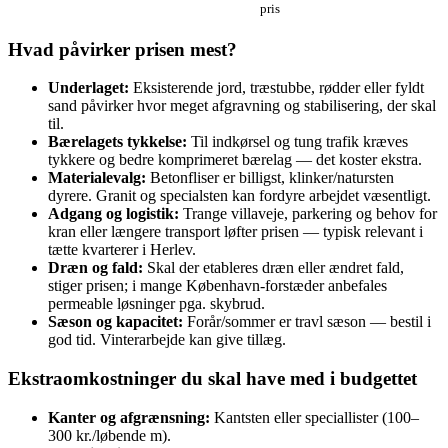
pris
Hvad påvirker prisen mest?
Underlaget:
Eksisterende jord, træstubbe, rødder eller fyldt
sand påvirker hvor meget afgravning og stabilisering, der skal
til.
Bærelagets tykkelse:
Til indkørsel og tung trafik kræves
tykkere og bedre komprimeret bærelag — det koster ekstra.
Materialevalg:
Betonfliser er billigst, klinker/natursten
dyrere. Granit og specialsten kan fordyre arbejdet væsentligt.
Adgang og logistik:
Trange villaveje, parkering og behov for
kran eller længere transport løfter prisen — typisk relevant i
tætte kvarterer i Herlev.
Dræn og fald:
Skal der etableres dræn eller ændret fald,
stiger prisen; i mange København‑forstæder anbefales
permeable løsninger pga. skybrud.
Sæson og kapacitet:
Forår/sommer er travl sæson — bestil i
god tid. Vinterarbejde kan give tillæg.
Ekstraomkostninger du skal have med i budgettet
Kanter og afgrænsning:
Kantsten eller speciallister (100–
300 kr./løbende m).