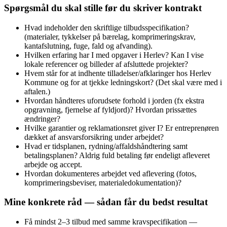
Spørgsmål du skal stille før du skriver kontrakt
Hvad indeholder den skriftlige tilbudsspecifikation?
(materialer, tykkelser på bærelag, komprimeringskrav,
kantafslutning, fuge, fald og afvanding).
Hvilken erfaring har I med opgaver i Herlev? Kan I vise
lokale referencer og billeder af afsluttede projekter?
Hvem står for at indhente tilladelser/afklaringer hos Herlev
Kommune og for at tjekke ledningskort? (Det skal være med i
aftalen.)
Hvordan håndteres uforudsete forhold i jorden (fx ekstra
opgravning, fjernelse af fyldjord)? Hvordan prissættes
ændringer?
Hvilke garantier og reklamationsret giver I? Er entreprenøren
dækket af ansvarsforsikring under arbejdet?
Hvad er tidsplanen, rydning/affaldshåndtering samt
betalingsplanen? Aldrig fuld betaling før endeligt afleveret
arbejde og accept.
Hvordan dokumenteres arbejdet ved aflevering (fotos,
komprimeringsbeviser, materialedokumentation)?
Mine konkrete råd — sådan får du bedst resultat
Få mindst 2–3 tilbud med samme kravspecifikation —