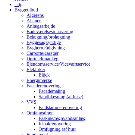
Tøj
Byggetilbud
Algerens
Altaner
Anlægsarbejde
Badeværelsesrenovering
Belægning/brolægning
Byggesagkyndige
Bygherrerådgivning
Carporte/garager
Dørtelefonanlæg
Ejendomsservice/Viceværtservice
Elektriker
Eltjek
Energimærke
Facaderenovering
Facademaling
Sandblæsning (af huse)
VVS
Faldstammerenovering
Omfangsdræn
Faskine/regnvandsanlæg
Kloakrenovering
Omfugning (af hus)
Fundament