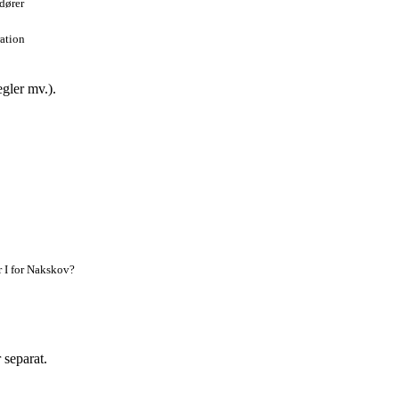
dører
ration
egler mv.).
r I for Nakskov?
 separat.