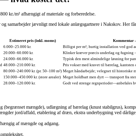
00 kr./m² afhængigt af materiale og forberedelse.
 og samarbejder jævnligt med lokale anlægsgartnere i Nakskov. Her får d
Estimeret pris (inkl. moms)
Kommentar 
6.000–25.000 kr.
Billigst per m²; hurtig installation ved god 
20.000–60.000 kr.
Klinker kræver præcis underlag og fugning —
24.000–66.000 kr.
Typisk den mest almindelige løsning for par
nd
48.000–210.000 kr.
Pris vokser med kravet til bærelag, kantsten
80.000–240.000 kr. (pr. 50–100 m²)
Meget håndarbejde; velegnet til historiske
150.000–450.000 kr. (store arealer)
Meget holdbart men dyrt — transport fra ste
28.000–120.000 kr.
Godt ved strenge regnperioder—anbefales hv
g (begrænset mængde), udlægning af bærelag (knust stabilgrus), komprim
gder jord/affald, etablering af dræn, ekstra underbygning ved dårlige jo
 afhængig af mængde og adgang.
ompleksitet.