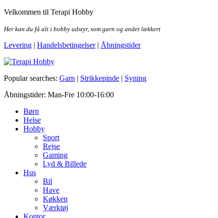
Skip
Velkommen til Terapi Hobby
to
the
Her kan du få alt i hobby udstyr, som garn og andet lækkert
content
Levering
|
Handelsbetingelser
|
Åbningstider
Terapi Hobby
Popular searches:
Garn
|
Strikkepinde
|
Syning
Åbningstider: Man-Fre 10:00-16:00
Børn
Helse
Hobby
Sport
Rejse
Gaming
Lyd & Billede
Hus
Bil
Have
Køkken
Værktøj
Kontor