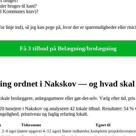
us bruges?
er bruges til kant?
and Kommunes krav)?
for linje ind), så jeg kan pege på, hvor der er sparemuligheder eller ris
Få 3 tilbud på Belægning/brolægning
ing ordnet i Nakskov — og hvad skal
okale brolæggere, anlægsgartnere eller gør‑det‑selv. Vælg efter tid, pri
 husejere i Nakskov og analyseret 42 lokale tilbud. Resultater: 54 % val
elighed, prisniveau og faglig erfaring lokalt.
)
Tidsramme
Egnet til
2–6 uger (større opgaver 4–12 uger)
Større indkørsler, komplette projektleverance