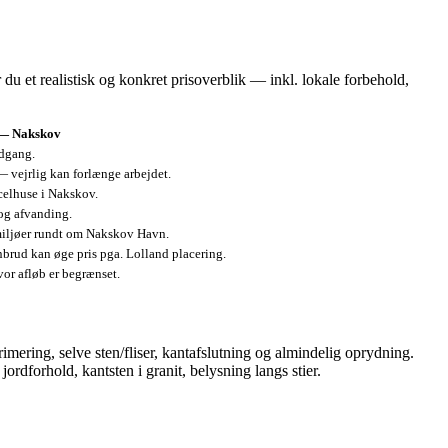
u et realistisk og konkret prisoverblik — inkl. lokale forbehold,
— Nakskov
adgang.
 vejrlig kan forlænge arbejdet.
celhuse i Nakskov.
 og afvanding.
 miljøer rundt om Nakskov Havn.
nbrud kan øge pris pga. Lolland placering.
or afløb er begrænset.
ering, selve sten/fliser, kantafslutning og almindelig oprydning.
rdforhold, kantsten i granit, belysning langs stier.