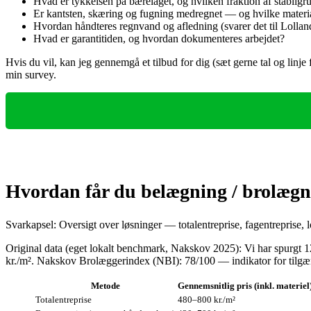
Hvad er tykkelsen på bærelaget, og hvilken fraktion af stabilgr
Er kantsten, skæring og fugning medregnet — og hvilke material
Hvordan håndteres regnvand og afledning (svarer det til Loll
Hvad er garantitiden, og hvordan dokumenteres arbejdet?
Hvis du vil, kan jeg gennemgå et tilbud for dig (sæt gerne tal og linje 
min survey.
Hvordan får du belægning / brolægn
Svarkapsel: Oversigt over løsninger — totalentreprise, fagentreprise, l
Original data (eget lokalt benchmark, Nakskov 2025): Vi har spurgt 120
kr./m². Nakskov Brolæggerindex (NBI): 78/100 — indikator for tilgæng
Metode
Gennemsnitlig pris (inkl. materiel
Totalentreprise
480–800 kr./m²