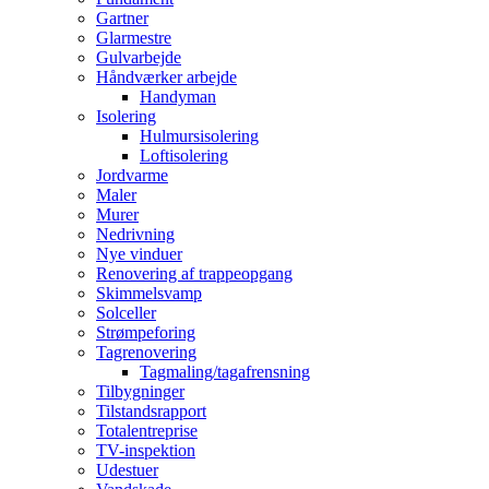
Gartner
Glarmestre
Gulvarbejde
Håndværker arbejde
Handyman
Isolering
Hulmursisolering
Loftisolering
Jordvarme
Maler
Murer
Nedrivning
Nye vinduer
Renovering af trappeopgang
Skimmelsvamp
Solceller
Strømpeforing
Tagrenovering
Tagmaling/tagafrensning
Tilbygninger
Tilstandsrapport
Totalentreprise
TV-inspektion
Udestuer