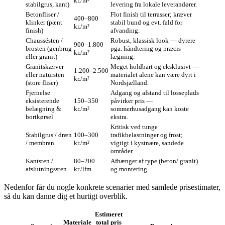
kr./m²
stabilgrus, kant)
levering fra lokale leverandører.
Betonfliser /
Flot finish til terrasser; kræver
400–800
klinker (pænt
stabil bund og evt. fald for
kr./m²
finish)
afvanding.
Chaussésten /
Robust, klassisk look — dyrere
900–1.800
brosten (genbrug
pga. håndtering og præcis
kr./m²
eller granit)
lægning.
Granitskærver
Meget holdbart og eksklusivt —
1.200–2.500
eller natursten
materialet alene kan være dyrt i
kr./m²
(store fliser)
Nordsjælland.
Fjernelse
Adgang og afstand til losseplads
eksisterende
150–350
påvirker pris —
belægning &
kr./m²
sommerhusadgang kan koste
bortkørsel
ekstra.
Kritisk ved tunge
Stabilgrus / dræn
100–300
trafikbelastninger og frost;
/ membran
kr./m²
vigtigt i kystnære, sandede
områder.
Kantsten /
80–200
Afhænger af type (beton/ granit)
afslutningssten
kr./lfm
og montering.
Nedenfor får du nogle konkrete scenarier med samlede prisestimater,
så du kan danne dig et hurtigt overblik.
Estimeret
Materiale
total pris