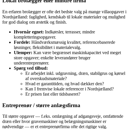
Lokal brolægger eller mindre firma
En erfaren brolægger er ofte det bedste valg på mange villaopgaver i
Nordsjælland: faglighed, kendskab til lokale materialer og mulighed
for god dialog om æstetik og finish.
Hvornår egnet:
Indkørsler, terrasser, mindre
kompletteringsopgaver.
Fordele:
Håndværksmæssig kvalitet, referencebaserede
løsninger, fleksibilitet i materialevalg.
Ulemper:
Kan være begrænset maskinkapacitet ved meget
store opgaver; enkelte leverandører bruger
underentreprenører.
Spørg ved tilbud:
Er arbejdet inkl. udgravning, dræn, stabilgrus og kørsel
af overskudsmateriale?
Hvad er garantitiden, og hvad dækker den?
Kan I fremvise lokale referencer i Nordsjælland?
Er prisen fast eller tidsbaseret?
Entreprenør / større anlægsfirma
Til større opgaver — f.eks. omlægning af adgangsveje, omfattende
dræn eller hvor gravemaskiner og belægningsmaskiner er
nødvendige — er et entreprenørfirma ofte det rigtige valg.