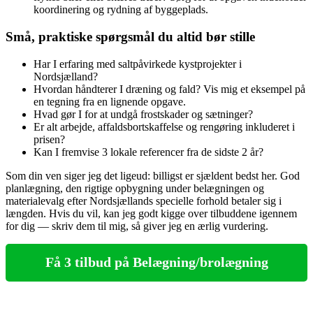
koordinering og rydning af byggeplads.
Små, praktiske spørgsmål du altid bør stille
Har I erfaring med saltpåvirkede kystprojekter i
Nordsjælland?
Hvordan håndterer I dræning og fald? Vis mig et eksempel på
en tegning fra en lignende opgave.
Hvad gør I for at undgå frostskader og sætninger?
Er alt arbejde, affaldsbortskaffelse og rengøring inkluderet i
prisen?
Kan I fremvise 3 lokale referencer fra de sidste 2 år?
Som din ven siger jeg det ligeud: billigst er sjældent bedst her. God
planlægning, den rigtige opbygning under belægningen og
materialevalg efter Nordsjællands specielle forhold betaler sig i
længden. Hvis du vil, kan jeg godt kigge over tilbuddene igennem
for dig — skriv dem til mig, så giver jeg en ærlig vurdering.
Få 3 tilbud på Belægning/brolægning