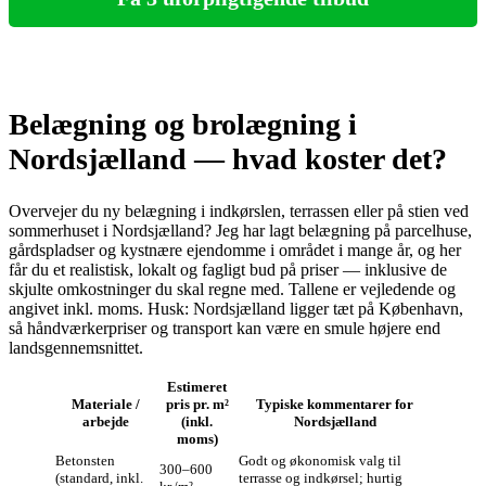
Belægning og brolægning i
Nordsjælland — hvad koster det?
Overvejer du ny belægning i indkørslen, terrassen eller på stien ved
sommerhuset i Nordsjælland? Jeg har lagt belægning på parcelhuse,
gårdspladser og kystnære ejendomme i området i mange år, og her
får du et realistisk, lokalt og fagligt bud på priser — inklusive de
skjulte omkostninger du skal regne med. Tallene er vejledende og
angivet inkl. moms. Husk: Nordsjælland ligger tæt på København,
så håndværkerpriser og transport kan være en smule højere end
landsgennemsnittet.
Estimeret
Materiale /
pris pr. m²
Typiske kommentarer for
arbejde
(inkl.
Nordsjælland
moms)
Betonsten
Godt og økonomisk valg til
300–600
(standard, inkl.
terrasse og indkørsel; hurtig