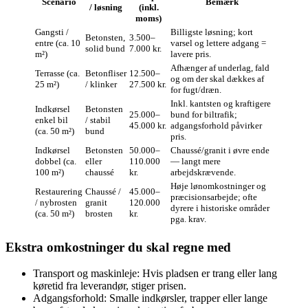
Scenario
Bemærk
/ løsning
(inkl.
moms)
Gangsti /
Billigste løsning; kort
Betonsten,
3.500–
entre (ca. 10
varsel og lettere adgang =
solid bund
7.000 kr.
m²)
lavere pris.
Afhænger af underlag, fald
Terrasse (ca.
Betonfliser
12.500–
og om der skal dækkes af
25 m²)
/ klinker
27.500 kr.
for fugt/dræn.
Inkl. kantsten og kraftigere
Indkørsel
Betonsten
25.000–
bund for biltrafik;
enkel bil
/ stabil
45.000 kr.
adgangsforhold påvirker
(ca. 50 m²)
bund
pris.
Indkørsel
Betonsten
50.000–
Chaussé/granit i øvre ende
dobbel (ca.
eller
110.000
— langt mere
100 m²)
chaussé
kr.
arbejdskrævende.
Høje lønomkostninger og
Restaurering
Chaussé /
45.000–
præcisionsarbejde; ofte
/ nybrosten
granit
120.000
dyrere i historiske områder
(ca. 50 m²)
brosten
kr.
pga. krav.
Ekstra omkostninger du skal regne med
Transport og maskinleje: Hvis pladsen er trang eller lang
køretid fra leverandør, stiger prisen.
Adgangsforhold: Smalle indkørsler, trapper eller lange