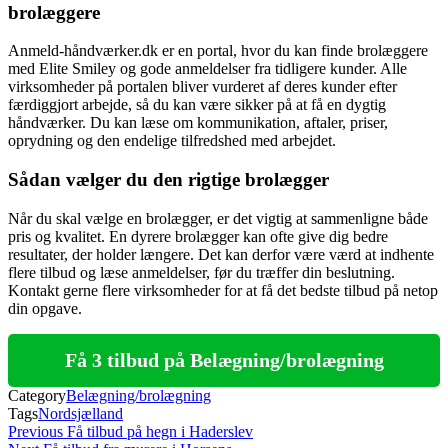
brolæggere
Anmeld-håndværker.dk er en portal, hvor du kan finde brolæggere
med Elite Smiley og gode anmeldelser fra tidligere kunder. Alle
virksomheder på portalen bliver vurderet af deres kunder efter
færdiggjort arbejde, så du kan være sikker på at få en dygtig
håndværker. Du kan læse om kommunikation, aftaler, priser,
oprydning og den endelige tilfredshed med arbejdet.
Sådan vælger du den rigtige brolægger
Når du skal vælge en brolægger, er det vigtig at sammenligne både
pris og kvalitet. En dyrere brolægger kan ofte give dig bedre
resultater, der holder længere. Det kan derfor være værd at indhente
flere tilbud og læse anmeldelser, før du træffer din beslutning.
Kontakt gerne flere virksomheder for at få det bedste tilbud på netop
din opgave.
Få 3 tilbud på Belægning/brolægning
Category
Belægning/brolægning
Tags
Nordsjælland
Indlægsnavigation
Previous
Previous
Få tilbud på hegn i Haderslev