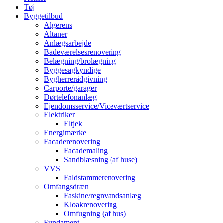
Tøj
Byggetilbud
Algerens
Altaner
Anlægsarbejde
Badeværelsesrenovering
Belægning/brolægning
Byggesagkyndige
Bygherrerådgivning
Carporte/garager
Dørtelefonanlæg
Ejendomsservice/Viceværtservice
Elektriker
Eltjek
Energimærke
Facaderenovering
Facademaling
Sandblæsning (af huse)
VVS
Faldstammerenovering
Omfangsdræn
Faskine/regnvandsanlæg
Kloakrenovering
Omfugning (af hus)
Fundament