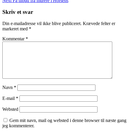
Post
Next
Next
Få tilbud fra murere i Horsens
Post
Skriv et svar
Din e-mailadresse vil ikke blive publiceret.
Krævede felter er
markeret med
*
Kommentar
*
Navn
*
E-mail
*
Websted
Gem mit navn, mail og websted i denne browser til næste gang
jeg kommenterer.