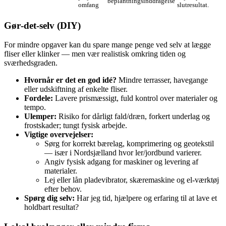
beplantningsinddragelse
omfang
slutresultat.
Gør‑det‑selv (DIY)
For mindre opgaver kan du spare mange penge ved selv at lægge
fliser eller klinker — men vær realistisk omkring tiden og
sværhedsgraden.
Hvornår er det en god idé?
Mindre terrasser, havegange
eller udskiftning af enkelte fliser.
Fordele:
Lavere prismæssigt, fuld kontrol over materialer og
tempo.
Ulemper:
Risiko for dårligt fald/dræn, forkert underlag og
frostskader; tungt fysisk arbejde.
Vigtige overvejelser:
Sørg for korrekt bærelag, komprimering og geotekstil
— især i Nordsjælland hvor ler/jordbund varierer.
Angiv fysisk adgang for maskiner og levering af
materialer.
Lej eller lån pladevibrator, skæremaskine og el‑værktøj
efter behov.
Spørg dig selv:
Har jeg tid, hjælpere og erfaring til at lave et
holdbart resultat?