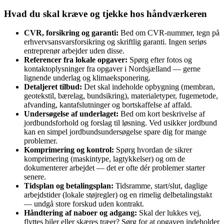
Hvad du skal kræve og tjekke hos håndværkeren
CVR, forsikring og garanti:
Bed om CVR‑nummer, tegn på
erhvervsansvarsforsikring og skriftlig garanti. Ingen seriøs
entreprenør arbejder uden disse.
Referencer fra lokale opgaver:
Spørg efter fotos og
kontaktoplysninger fra opgaver i Nordsjælland — gerne
lignende underlag og klimaeksponering.
Detaljeret tilbud:
Det skal indeholde opbygning (membran,
geotekstil, bærelag, bundsikring), materialetyper, fuge­metode,
afvanding, kantafslutninger og bortskaffelse af affald.
Undersøgelse af underlaget:
Bed om kort beskrivelse af
jordbundsforhold og forslag til løsning. Ved usikker jordbund
kan en simpel jordbundsundersøgelse spare dig for mange
problemer.
Komprimering og kontrol:
Spørg hvordan de sikrer
komprimering (maskintype, lagtykkelser) og om de
dokumenterer arbejdet — det er ofte dér problemer starter
senere.
Tidsplan og betalingsplan:
Tidsramme, start/slut, daglige
arbejdstider (lokale støjregler) og en rimelig delbetalingstakt
— undgå store forskud uden kontrakt.
Håndtering af naboer og adgang:
Skal der lukkes vej,
flyttes biler eller skæres træer? Sørg for at opgaven indeholder