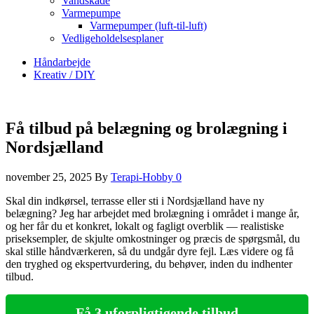
Vandskade
Varmepumpe
Varmepumper (luft-til-luft)
Vedligeholdelsesplaner
Håndarbejde
Kreativ / DIY
Få tilbud på belægning og brolægning i
Nordsjælland
november 25, 2025
By
Terapi-Hobby
0
Skal din indkørsel, terrasse eller sti i Nordsjælland have ny
belægning? Jeg har arbejdet med brolægning i området i mange år,
og her får du et konkret, lokalt og fagligt overblik — realistiske
priseksempler, de skjulte omkostninger og præcis de spørgsmål, du
skal stille håndværkeren, så du undgår dyre fejl. Læs videre og få
den tryghed og ekspertvurdering, du behøver, inden du indhenter
tilbud.
Få 3 uforpligtigende tilbud