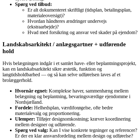
Spørg ved tilbud:
Er alt dokumenteret skriftligt (tidsplan, betalingsplan,
materialeoversigt)?
Hvordan håndteres ændringer undervejs
(ekstraarbejde)?
Hvad med forsikring og ansvar ved skader på ejendom?
Landskabsarkitekt / anlægsgartner + udførende
hold
Hvis belægningen indgår i et samlet have- eller beplantningsprojekt,
kan en landskabsarkitekt sikre æstetik, funktion og
langtidsholdbarhed — og så kan selve udførelsen laves af et
brolæggerhold.
Hvornår egnet:
Komplekse haver, sammenhæng mellem
belægning og beplantning, bevaringsværdige ejendomme i
Nordsjælland.
Fordele:
Helhedsplan, værdiforøgelse, ofte bedre
materialevalg og proportionering.
Ulemper:
Tilføjer designomkostning; kræver koordinering
mellem designer og udførende.
Spørg ved valg:
Kan I vise konkrete tegninger og referencer?
Er der en klar ansvarsfordeling mellem design og udførelse?