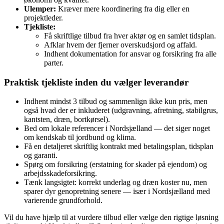
Ulemper:
Kræver mere koordinering fra dig eller en
projektleder.
Tjekliste:
Få skriftlige tilbud fra hver aktør og en samlet tidsplan.
Afklar hvem der fjerner overskudsjord og affald.
Indhent dokumentation for ansvar og forsikring fra alle
parter.
Praktisk tjekliste inden du vælger leverandør
Indhent mindst 3 tilbud og sammenlign ikke kun pris, men
også hvad der er inkluderet (udgravning, afretning, stabilgrus,
kantsten, dræn, bortkørsel).
Bed om lokale referencer i Nordsjælland — det siger noget
om kendskab til jordbund og klima.
Få en detaljeret skriftlig kontrakt med betalingsplan, tidsplan
og garanti.
Spørg om forsikring (erstatning for skader på ejendom) og
arbejdsskadeforsikring.
Tænk langsigtet: korrekt underlag og dræn koster nu, men
sparer dyr genopretning senere — især i Nordsjælland med
varierende grundforhold.
Vil du have hjælp til at vurdere tilbud eller vælge den rigtige løsning