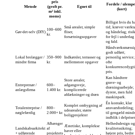
pris
Fordele / ulemp
Metode
(groft pr.
Egnet til
(kort)
m² inkl.
moms)
Billigst hvis du h
Små arealer, simple
tid; kræver værkt
100–600
Gør‑det‑selv (DIY)
fliser,
og håndelag; risi
kr.
forsætningsopgaver
for fejl i underlag
og fald.
Håndværksmæssi
godt udført;
Lokal brolægger /
350–900
Indkørsler, terrasser og
personlig service;
mindre firma
kr.
mellemstore opgaver
ofte
konkurrencedygt
pris.
Kan håndtere
Store arealer,
grave‑ og
Entreprenør /
600–
adgangsveje,
dræningsarbejde;
anlægsfirma
1.400 kr.
komplicerede
dyrere, men fuld
afdækninger og dræn
maskinpark.
Én kontakt, klar
Komplet ombygning af
Totalentreprise /
800–
ansvarsfordeling;
udearealer, større
nøglefærdig
2.000+ kr.
til gengæld mind
boligprojekter
indblik i delpriser
Afhænger
Helhedsdesign og
Æstetiske, komplekse
Landskabsarkitekt
af
kvalitetssikring;
haver eller
+ udførende
projektets
højere pris, bedre