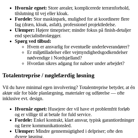
Hvornår egnet:
Store arealer, komplicerede terrænforhold,
tilslutning til vej eller kloak.
Fordele:
Stor maskinpark, mulighed for at koordinere flere
fag (dræn, kloak, asfalt), professionel projektledelse.
Ulemper:
Højere timepriser; mindre fokus på finish‑detaljer
end specialistbrolægger.
Spørg ved tilbud:
Hvem er ansvarlig for eventuelle underleverandører?
Er miljøtilladelser eller vejmyndighedsgodkendelser
nødvendige i Nordsjælland?
Hvordan sikres adgang for naboer under arbejdet?
Totalentreprise / nøglefærdig løsning
Vil du have minimal egen involvering? Totalentreprise betyder, at én
aktør står for både planlægning, materialer og udførelse — ofte
inklusive evt. design.
Hvornår egnet:
Husejere der vil have et problemfrit forløb
og er villige til at betale for fuld service.
Fordele:
Enkel kontrakt, klart ansvar, typisk garantiordninger
og færre kommunikationsled.
Ulemper:
Mindre gennemsigtighed i delpriser; ofte den
dyrere løsning.