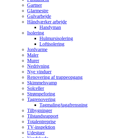
Gartner
Glarmestre
Gulvarbejde
Håndværker arbejde
Handyman
Isolering
Hulmursisolering
Loftisolering
Jordvarme
Maler
Murer
Nedrivning
Nye vinduer
Renovering af trappeopgang
Skimmelsvamp
Solceller
Strømpeforing
Tagrenovering
Tagmaling/tagafrensning
Tilbygninger
Tilstandsrapport
Totalentreprise
TV-inspektion
Udestuer