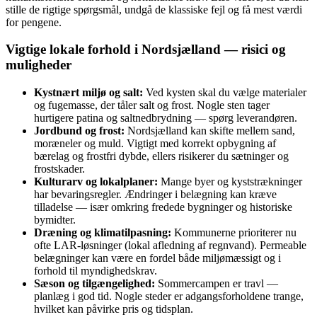
stille de rigtige spørgsmål, undgå de klassiske fejl og få mest værdi
for pengene.
Vigtige lokale forhold i Nordsjælland — risici og
muligheder
Kystnært miljø og salt:
Ved kysten skal du vælge materialer
og fugemasse, der tåler salt og frost. Nogle sten tager
hurtigere patina og saltnedbrydning — spørg leverandøren.
Jordbund og frost:
Nordsjælland kan skifte mellem sand,
moræneler og muld. Vigtigt med korrekt opbygning af
bærelag og frostfri dybde, ellers risikerer du sætninger og
frostskader.
Kulturarv og lokalplaner:
Mange byer og kyststrækninger
har bevaringsregler. Ændringer i belægning kan kræve
tilladelse — især omkring fredede bygninger og historiske
bymidter.
Dræning og klimatilpasning:
Kommunerne prioriterer nu
ofte LAR-løsninger (lokal afledning af regnvand). Permeable
belægninger kan være en fordel både miljømæssigt og i
forhold til myndighedskrav.
Sæson og tilgængelighed:
Sommercampen er travl —
planlæg i god tid. Nogle steder er adgangsforholdene trange,
hvilket kan påvirke pris og tidsplan.