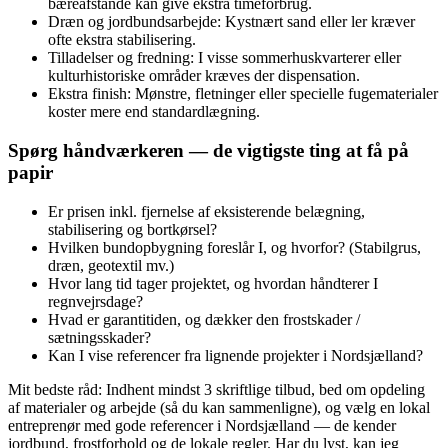
bæreafstande kan give ekstra timeforbrug.
Dræn og jordbundsarbejde: Kystnært sand eller ler kræver
ofte ekstra stabilisering.
Tilladelser og fredning: I visse sommerhuskvarterer eller
kulturhistoriske områder kræves der dispensation.
Ekstra finish: Mønstre, fletninger eller specielle fugematerialer
koster mere end standardlægning.
Spørg håndværkeren — de vigtigste ting at få på
papir
Er prisen inkl. fjernelse af eksisterende belægning,
stabilisering og bortkørsel?
Hvilken bundopbygning foreslår I, og hvorfor? (Stabilgrus,
dræn, geotextil mv.)
Hvor lang tid tager projektet, og hvordan håndterer I
regnvejrsdage?
Hvad er garantitiden, og dækker den frostskader /
sætningsskader?
Kan I vise referencer fra lignende projekter i Nordsjælland?
Mit bedste råd: Indhent mindst 3 skriftlige tilbud, bed om opdeling
af materialer og arbejde (så du kan sammenligne), og vælg en lokal
entreprenør med gode referencer i Nordsjælland — de kender
jordbund, frostforhold og de lokale regler. Har du lyst, kan jeg