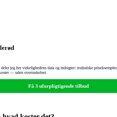
llerød
er jeg her virkelighedens data og indsigter: realistiske priseksempler, 
t koster — uden overraskelser.
Få 3 uforpligtigende tilbud
 hvad koster det?