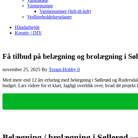
Vandskade
Varmepumpe
Varmepumper (luft-til-luft)
Vedligeholdelsesplaner
Håndarbejde
Kreativ / DIY
Få tilbud på belægning og brolægning i Sø
november 25, 2025
By
Terapi-Hobby
0
Med mere end 12 års erfaring med belægning i Søllerød og Rudersdal del
budget. Læs videre for et klart, fagligt overblik over, hvad dit projek
Belægning / brolægning i Søllerød —