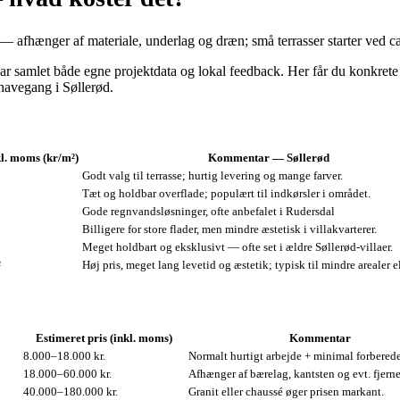
 afhænger af materiale, underlag og dræn; små terrasser starter ved ca
r samlet både egne projektdata og lokal feedback. Her får du konkrete p
r havegang i Søllerød.
kl. moms (kr/m²)
Kommentar — Søllerød
Godt valg til terrasse; hurtig levering og mange farver.
Tæt og holdbar overflade; populært til indkørsler i området.
Gode regnvandsløsninger, ofte anbefalet i Rudersdal
Billigere for store flader, men mindre æstetisk i villakvarterer.
Meget holdbart og eksklusivt — ofte set i ældre Søllerød-villaer.
²
Høj pris, meget lang levetid og æstetik; typisk til mindre arealer e
Estimeret pris (inkl. moms)
Kommentar
8.000–18.000 kr.
Normalt hurtigt arbejde + minimal forberede
18.000–60.000 kr.
Afhænger af bærelag, kantsten og evt. fjernel
40.000–180.000 kr.
Granit eller chaussé øger prisen markant.