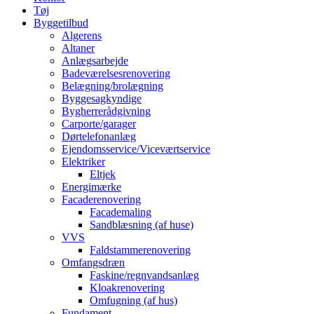
Tøj
Byggetilbud
Algerens
Altaner
Anlægsarbejde
Badeværelsesrenovering
Belægning/brolægning
Byggesagkyndige
Bygherrerådgivning
Carporte/garager
Dørtelefonanlæg
Ejendomsservice/Viceværtservice
Elektriker
Eltjek
Energimærke
Facaderenovering
Facademaling
Sandblæsning (af huse)
VVS
Faldstammerenovering
Omfangsdræn
Faskine/regnvandsanlæg
Kloakrenovering
Omfugning (af hus)
Fundament