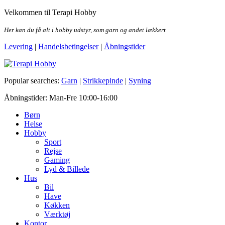
Skip
Velkommen til Terapi Hobby
to
the
Her kan du få alt i hobby udstyr, som garn og andet lækkert
content
Levering
|
Handelsbetingelser
|
Åbningstider
Terapi Hobby
Popular searches:
Garn
|
Strikkepinde
|
Syning
Åbningstider: Man-Fre 10:00-16:00
Børn
Helse
Hobby
Sport
Rejse
Gaming
Lyd & Billede
Hus
Bil
Have
Køkken
Værktøj
Kontor