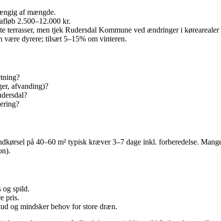
hængig af mængde.
 afløb 2.500–12.000 kr.
e terrasser, men tjek Rudersdal Kommune ved ændringer i kørearealer ell
 være dyrere; tilsæt 5–15% om vinteren.
etning?
ger, afvanding)?
udersdal?
ering?
 indkørsel på 40–60 m² typisk kræver 3–7 dage inkl. forberedelse. Man
on).
 og spild.
e pris.
kud og mindsker behov for store dræn.