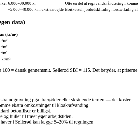
inker
6.000–30.000 kr.
Ofte en del af regnvandshåndtering i komm
+5.000–40.000 kr. i ekstraarbejde
Bortkørsel, jordudskiftning, forstærkning af
egen data)
an (kr/m²)
kr/m²
kr/m²
kr/m²
 kr/m²
100 = dansk gennemsnit. Søllerød SBI = 115. Det betyder, at priserne 
ra udgravning pga. træ­rødder eller skrånende terræn — det koster.
omme ekstra omkostninger til kloak/afvanding.
rd betonfliser er billigst.
 og huller til træer øger arbejdstiden.
 haver i Søllerød kan lægge 5–20% til regningen.