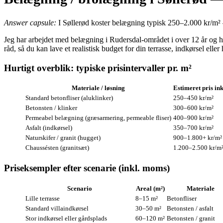
Answer capsule:
I Søllerød koster belægning typisk 250–2.000 kr/m² —
Jeg har arbejdet med belægning i Rudersdal-området i over 12 år og ha
råd, så du kan lave et realistisk budget for din terrasse, indkørsel elle
Hurtigt overblik: typiske prisintervaller pr. m²
Materiale / løsning
Estimeret pris in
Standard betonfliser (aluklinker)
250–450 kr/m²
Betonsten / klinker
300–600 kr/m²
Permeabel belægning (græsarmering, permeable fliser)
400–900 kr/m²
Asfalt (indkørsel)
350–700 kr/m²
Naturskifer / granit (hugget)
900–1.800+ kr/m²
Chaussésten (granitsæt)
1.200–2.500 kr/m
Priseksempler efter scenarie (inkl. moms)
Scenario
Areal (m²)
Materiale
Lille terrasse
8–15 m²
Betonfliser
Standard villaindkørsel
30–50 m²
Betonsten / asfalt
Stor indkørsel eller gårdsplads
60–120 m²
Betonsten / granit