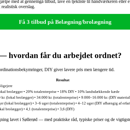
ælpe med at gennemgå tilbud, lave en tjekliste til håndværkeren eller es
realistisk overslag.
Få 3 tilbud på Belægning/brolægning
 — hvordan får du arbejdet ordnet?
ordinationsbekymringer, DIY giver lavere pris men længere tid.
Resultat
ligejere
kal brolægger • 20% totalentreprise • 18% DIY • 10% landsdækkende kæde
 kr. (lokal brolægger) • 34.000 kr. (totalentreprise) • 9.000–16.000 kr. (DIY material
er (lokal brolægger) • 3–6 uger (totalentreprise) • 4–12 uger (DIY afhængig af erfar
kal brolægger) • 4,1 (totalentreprise) • 3,6 (DIY)
g lavet i Søllerød — med praktiske råd, typiske priser og de vigtigste 