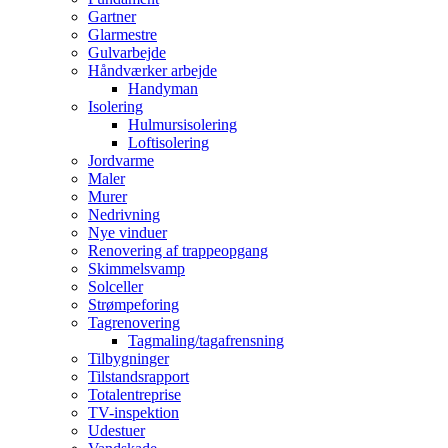
Gartner
Glarmestre
Gulvarbejde
Håndværker arbejde
Handyman
Isolering
Hulmursisolering
Loftisolering
Jordvarme
Maler
Murer
Nedrivning
Nye vinduer
Renovering af trappeopgang
Skimmelsvamp
Solceller
Strømpeforing
Tagrenovering
Tagmaling/tagafrensning
Tilbygninger
Tilstandsrapport
Totalentreprise
TV-inspektion
Udestuer