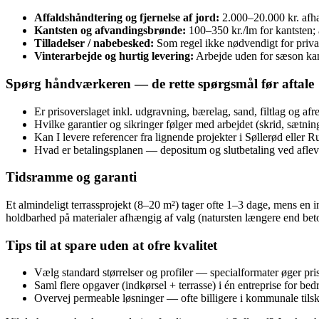
Affaldshåndtering og fjernelse af jord:
2.000–20.000 kr. af
Kantsten og afvandingsbrønde:
100–350 kr./lm for kantsten;
Tilladelser / nabebesked:
Som regel ikke nødvendigt for privat
Vinterarbejde og hurtig levering:
Arbejde uden for sæson kan
Spørg håndværkeren — de rette spørgsmål før aftale
Er prisoverslaget inkl. udgravning, bærelag, sand, filtlag og afr
Hvilke garantier og sikringer følger med arbejdet (skrid, sætnin
Kan I levere referencer fra lignende projekter i Søllerød eller R
Hvad er betalingsplanen — depositum og slutbetaling ved aflev
Tidsramme og garanti
Et almindeligt terrassprojekt (8–20 m²) tager ofte 1–3 dage, mens en
holdbarhed på materialer afhængig af valg (natursten længere end bet
Tips til at spare uden at ofre kvalitet
Vælg standard størrelser og profiler — specialformater øger pris
Saml flere opgaver (indkørsel + terrasse) i én entreprise for bedr
Overvej permeable løsninger — ofte billigere i kommunale tils