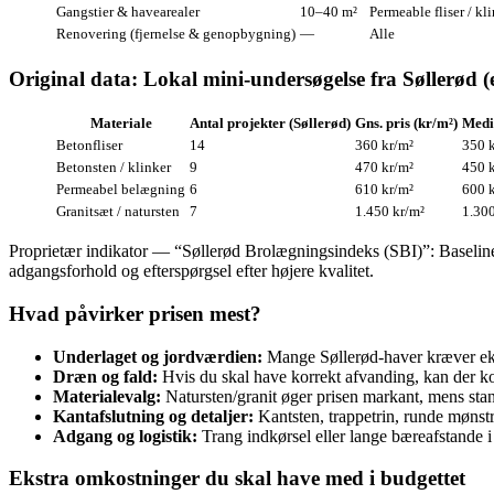
Gangstier & havearealer
10–40 m²
Permeable fliser / kl
Renovering (fjernelse & genopbygning)
—
Alle
Original data: Lokal mini‑undersøgelse fra Søllerød (
Materiale
Antal projekter (Søllerød)
Gns. pris (kr/m²)
Medi
Betonfliser
14
360 kr/m²
350 
Betonsten / klinker
9
470 kr/m²
450 
Permeabel belægning
6
610 kr/m²
600 
Granitsæt / natursten
7
1.450 kr/m²
1.300
Proprietær indikator — “Søllerød Brolægningsindeks (SBI)”: Baseline 
adgangsforhold og efterspørgsel efter højere kvalitet.
Hvad påvirker prisen mest?
Underlaget og jordværdien:
Mange Søllerød‑haver kræver ekst
Dræn og fald:
Hvis du skal have korrekt afvanding, kan der k
Materialevalg:
Natursten/granit øger prisen markant, mens standa
Kantafslutning og detaljer:
Kantsten, trappetrin, runde mønstre
Adgang og logistik:
Trang indkørsel eller lange bæreafstande i
Ekstra omkostninger du skal have med i budgettet