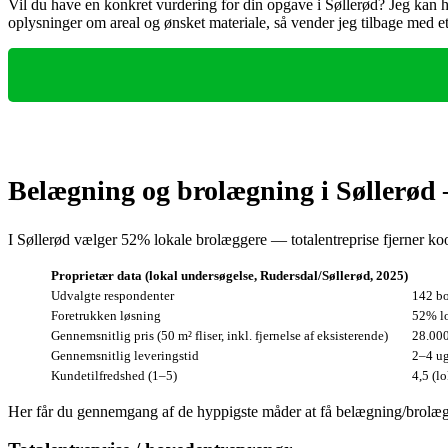
Vil du have en konkret vurdering for din opgave i Søllerød? Jeg kan hj
oplysninger om areal og ønsket materiale, så vender jeg tilbage med et 
Belægning og brolægning i Søllerød
I Søllerød vælger 52% lokale brolæggere — totalentreprise fjerner ko
Proprietær data (lokal undersøgelse, Rudersdal/Søllerød, 2025)
Udvalgte respondenter
142 bo
Foretrukken løsning
52% lo
Gennemsnitlig pris (50 m² fliser, inkl. fjernelse af eksisterende)
28.000
Gennemsnitlig leveringstid
2–4 ug
Kundetilfredshed (1–5)
4,5 (lo
Her får du gennemgang af de hyppigste måder at få belægning/brolægnin