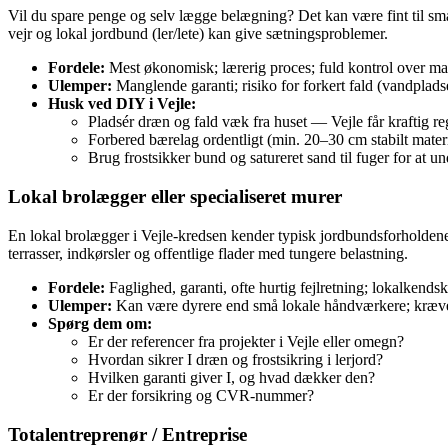
Vil du spare penge og selv lægge belægning? Det kan være fint til små f
vejr og lokal jordbund (ler/lete) kan give sætningsproblemer.
Fordele:
Mest økonomisk; lærerig proces; fuld kontrol over mat
Ulemper:
Manglende garanti; risiko for forkert fald (vandplads
Husk ved DIY i Vejle:
Pladsér dræn og fald væk fra huset — Vejle får kraftig r
Forbered bærelag ordentligt (min. 20–30 cm stabilt materi
Brug frostsikker bund og satureret sand til fuger for at 
Lokal brolægger eller specialiseret murer
En lokal brolægger i Vejle-kredsen kender typisk jordbundsforholdene,
terrasser, indkørsler og offentlige flader med tungere belastning.
Fordele:
Faglighed, garanti, ofte hurtig fejlretning; lokalkends
Ulemper:
Kan være dyrere end små lokale håndværkere; kræver
Spørg dem om:
Er der referencer fra projekter i Vejle eller omegn?
Hvordan sikrer I dræn og frostsikring i lerjord?
Hvilken garanti giver I, og hvad dækker den?
Er der forsikring og CVR‑nummer?
Totalentreprenør / Entreprise