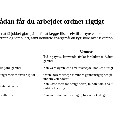
dan får du arbejdet ordnet rigtigt
at få jobbet gjort på — fra at lægge fliser selv til at hyre en lokal br
rræn og jordbund, samt konkrete spørgsmål du bør stille hver leverandø
Ulemper
Tid‑ og fysisk krævende; risiko for forkert fald/dr
garanti.
e‑jord, garanti.
Kan være dyrere end amatørarbejde; bookes hurtigt
ingsarbejde; ansvarlig for
Oftere højere timepris; mindre gennemsigtighed på
underleverandører.
Kan koste mere for designdelen; mindre fokus på t
æstetisk helhed.
trafikbelastning.
stallation.
Kan være standardløsninger; begrænset til egne pr