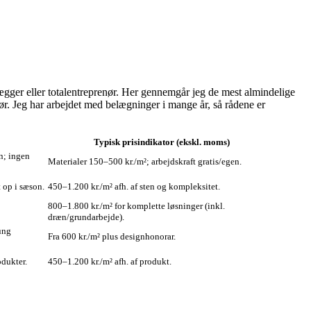
olægger eller totalentreprenør. Her gennemgår jeg de mest almindelige
r. Jeg har arbejdet med belægninger i mange år, så rådene er
Typisk prisindikator (ekskl. moms)
æn; ingen
Materialer 150–500 kr./m²; arbejdskraft gratis/egen.
 op i sæson.
450–1.200 kr./m² afh. af sten og kompleksitet.
800–1.800 kr./m² for komplette løsninger (inkl.
dræn/grundarbejde).
ung
Fra 600 kr./m² plus designhonorar.
odukter.
450–1.200 kr./m² afh. af produkt.