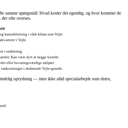
r ofte samme spørgsmål: Hvad koster det egentlig, og hvor kommer de
 der ofte overses.
old
g og kantafslutning i vådt klima som Vejle.
akvarterer i Vejle.
e i etablering.
kørsler. Kan være dyrt at lægge korrekt.
eder eller bevaringsværdige miljøer.
re omkostninger i skrånende Vejle-grunde.
indelig oprydning — men ikke altid specialarbejde som dræn,
bund.