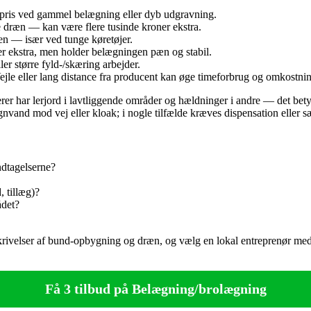
 pris ved gammel belægning eller dyb udgravning.
e dræn — kan være flere tusinde kroner ekstra.
sen — især ved tunge køretøjer.
er ekstra, men holder belægningen pæn og stabil.
er større fyld-/skæring arbejder.
ejle eller lang distance fra producent kan øge timeforbrug og omkostnin
r har lerjord i lavtliggende områder og hældninger i andre — det betyde
and mod vej eller kloak; i nogle tilfælde kræves dispensation eller sæ
ndtagelserne?
, tillæg)?
ådet?
skrivelser af bund-opbygning og dræn, og vælg en lokal entreprenør med g
Få 3 tilbud på Belægning/brolægning