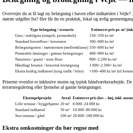
Overvejer du at få lagt ny belægning i haven eller indkørslen i Vejl
største udgifter fra? Her får du en praktisk, lokal og ærlig gennemgang
Type belægning / scenario
Estimeret pris pr. m² (in
Grus / stabilgrus (simpelt, permeabelt)
150–350 kr./m²
Standard betonfliser / betonsten
300–600 kr./m²
Belægningssten / mønstersten (mellemklasse)
350–800 kr./m²
Permeable løsninger / grønne belægninger
400–900 kr./m²
Natursten / granit / store fliser
900–2.200 kr./m²
Håndlagt brosten / historisk brolægning
1.000–2.500+ kr./m²
Ekstra kraftig indkørsel (tung trafik / biler)
+100–400 kr./m² (til forstæ
Priserne ovenfor er inklusive moms og typisk håndværkerarbejde. De
terrænregulering eller fjernelse af gamle belægninger.
Eksempelprojekt
Areal
Estimeret pris (lav – høj, inkl. moms
Lille terrasse / hyggehjørne
20 m²
6.000–24.000 kr.
Standard indkørsel
50 m²
10.000–80.000 kr.
Stor terrasse / gård
100 m²
20.000–180.000 kr.
Ekstra omkostninger du bør regne med