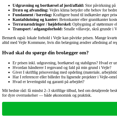
Udgravning og bortkørsel af jord/affald:
Stor påvirkning på
Dræn og afvanding:
Vejles klima betyder ofte behov for bedr
Fundament / bærelag:
Kraftigere bund til indkørsler øger pri
Kantafslutning og kanter:
Betonkanter eller granitkanter kost
Terrænændringer / højdeforskel:
Opbygning af støttemure ell
Transport / adgangsforhold:
Smalle villaveje, skrå grunde i V
Bemærk også: lokale forhold i Vejle kan påvirke prisen. Mange kvartere
altid med Vejle Kommune, hvis din belægning ændrer afledning af regnv
Hvad skal du spørge din brolægger om?
Er prisen inkl. udgravning, bortkørsel og stabilgrus? Hvad er u
Hvordan håndterer I regnvand og fald på min grund i Vejle?
Giver I skriftlig prisoverslag med opdeling (materiale, arbejdstid
Har I referencer eller billeder fra lignende projekter i Vejle-omr
Hvad er leveringstid og garanti på arbejdet?
Mit bedste råd: få mindst 2–3 skriftlige tilbud, bed om detaljerede be
for dyre overraskelser — både økonomisk og praktisk.