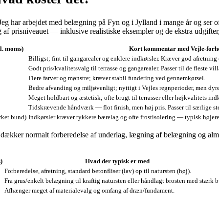
e? Jeg har arbejdet med belægning på Fyn og i Jylland i mange år og se
 af prisniveauet — inklusive realistiske eksempler og de ekstra udgifter,
kl. moms)
Kort kommentar med Vejle-forh
Billigst; fint til gangarealer og enklere indkørsler. Kræver god afretnin
Godt pris/kvalitetsvalg til terrasse og gangarealer. Passer til de fleste vill
Flere farver og mønstre; kræver stabil fundering ved gennemkørsel.
Bedre afvanding og miljøvenligt; nyttigt i Vejles regnperioder, men dyrer
Meget holdbart og æstetisk; ofte brugt til terrasser eller højkvalitets ind
Tidskrævende håndværk — flot finish, men høj pris. Passer til særlige st
rket bund)
Indkørsler kræver tykkere bærelag og ofte frostisolering — typisk høje
 dækker normalt forberedelse af underlag, lægning af belægning og alm
)
Hvad der typisk er med
Forberedelse, afretning, standard betonfliser (lav) op til natursten (høj).
Fra grus/enkelt belægning til kraftig natursten eller håndlagt brosten med stærk 
Afhænger meget af materialevalg og omfang af dræn/fundament.