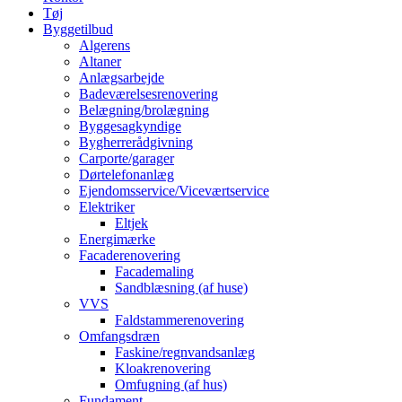
Tøj
Byggetilbud
Algerens
Altaner
Anlægsarbejde
Badeværelsesrenovering
Belægning/brolægning
Byggesagkyndige
Bygherrerådgivning
Carporte/garager
Dørtelefonanlæg
Ejendomsservice/Viceværtservice
Elektriker
Eltjek
Energimærke
Facaderenovering
Facademaling
Sandblæsning (af huse)
VVS
Faldstammerenovering
Omfangsdræn
Faskine/regnvandsanlæg
Kloakrenovering
Omfugning (af hus)
Fundament