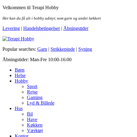
Skip
Velkommen til Terapi Hobby
to
the
Her kan du få alt i hobby udstyr, som garn og andet lækkert
content
Levering
|
Handelsbetingelser
|
Åbningstider
Terapi Hobby
Popular searches:
Garn
|
Strikkepinde
|
Syning
Åbningstider: Man-Fre 10:00-16:00
Børn
Helse
Hobby
Sport
Rejse
Gaming
Lyd & Billede
Hus
Bil
Have
Køkken
Værktøj
Kontor