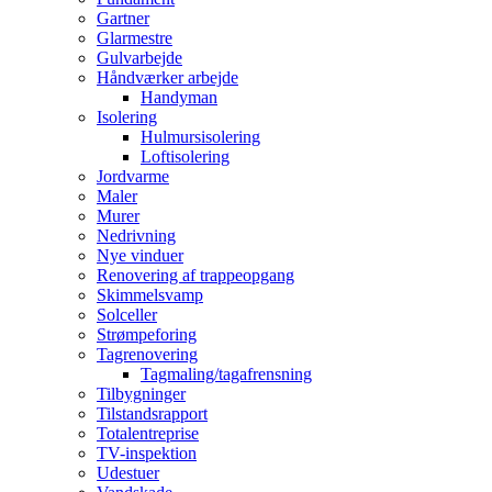
Gartner
Glarmestre
Gulvarbejde
Håndværker arbejde
Handyman
Isolering
Hulmursisolering
Loftisolering
Jordvarme
Maler
Murer
Nedrivning
Nye vinduer
Renovering af trappeopgang
Skimmelsvamp
Solceller
Strømpeforing
Tagrenovering
Tagmaling/tagafrensning
Tilbygninger
Tilstandsrapport
Totalentreprise
TV-inspektion
Udestuer