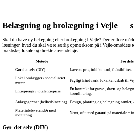
Belægning og brolægning i Vejle — så
Skal du have ny belægning eller brolægning i Vejle? Der er flere måder 
løsninger, hvad du skal være særlig opmærksom på i Vejle‑områdets te
praktiske, lokale og direkte anvendelige.
Metode
Fordele
Gør‑det‑selv (DIY)
Laveste pris, fuld kontrol, fleksibilitet.
Lokal brolægger / specialiseret
Fagligt håndværk, lokalkendskab til Vejl
murer
Én kontrakt for grave-, dræn- og belægn
Entreprenør / totalentreprise
koordinering.
Anlægsgartner (helhedsløsning)
Design, planting og belægning samlet; 
Materialeleverandør med
Nemt, ofte med garanti på materiale + in
montering
Gør‑det‑selv (DIY)