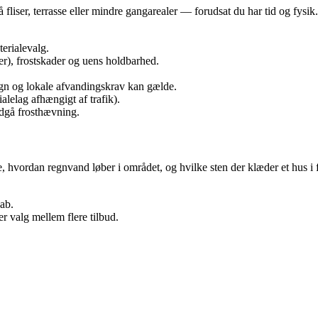
liser, terrasse eller mindre gangarealer — forudsat du har tid og fysik. I
erialevalg.
er), frostskader og uens holdbarhed.
egn og lokale afvandingskrav kan gælde.
alelag afhængigt af trafik).
undgå frosthævning.
 hvordan regnvand løber i området, og hvilke sten der klæder et hus i 
kab.
 valg mellem flere tilbud.