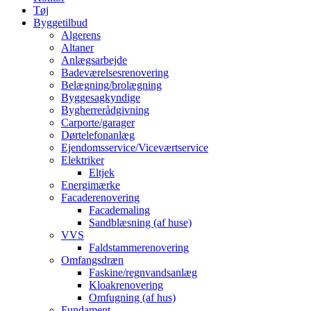
Tøj
Byggetilbud
Algerens
Altaner
Anlægsarbejde
Badeværelsesrenovering
Belægning/brolægning
Byggesagkyndige
Bygherrerådgivning
Carporte/garager
Dørtelefonanlæg
Ejendomsservice/Viceværtservice
Elektriker
Eltjek
Energimærke
Facaderenovering
Facademaling
Sandblæsning (af huse)
VVS
Faldstammerenovering
Omfangsdræn
Faskine/regnvandsanlæg
Kloakrenovering
Omfugning (af hus)
Fundament