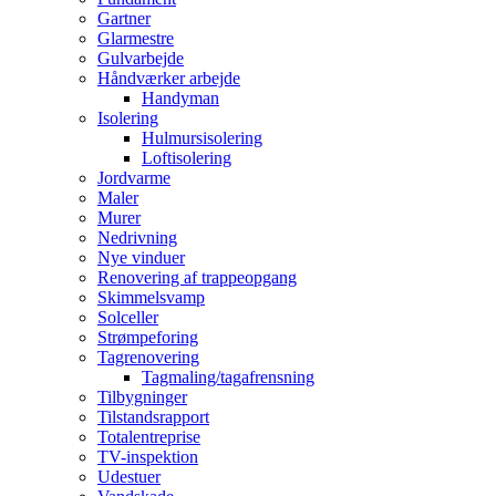
Gartner
Glarmestre
Gulvarbejde
Håndværker arbejde
Handyman
Isolering
Hulmursisolering
Loftisolering
Jordvarme
Maler
Murer
Nedrivning
Nye vinduer
Renovering af trappeopgang
Skimmelsvamp
Solceller
Strømpeforing
Tagrenovering
Tagmaling/tagafrensning
Tilbygninger
Tilstandsrapport
Totalentreprise
TV-inspektion
Udestuer