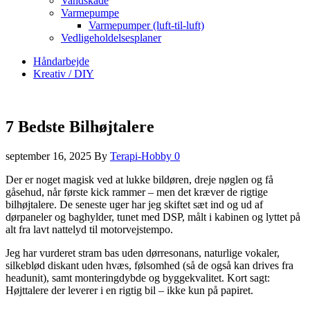
Vandskade
Varmepumpe
Varmepumper (luft-til-luft)
Vedligeholdelsesplaner
Håndarbejde
Kreativ / DIY
7 Bedste Bilhøjtalere
september 16, 2025
By
Terapi-Hobby
0
Der er noget magisk ved at lukke bildøren, dreje nøglen og få
gåsehud, når første kick rammer – men det kræver de rigtige
bilhøjtalere. De seneste uger har jeg skiftet sæt ind og ud af
dørpaneler og baghylder, tunet med DSP, målt i kabinen og lyttet på
alt fra lavt nattelyd til motorvejstempo.
Jeg har vurderet stram bas uden dørresonans, naturlige vokaler,
silkeblød diskant uden hvæs, følsomhed (så de også kan drives fra
headunit), samt monteringdybde og byggekvalitet. Kort sagt:
Højttalere der leverer i en rigtig bil – ikke kun på papiret.