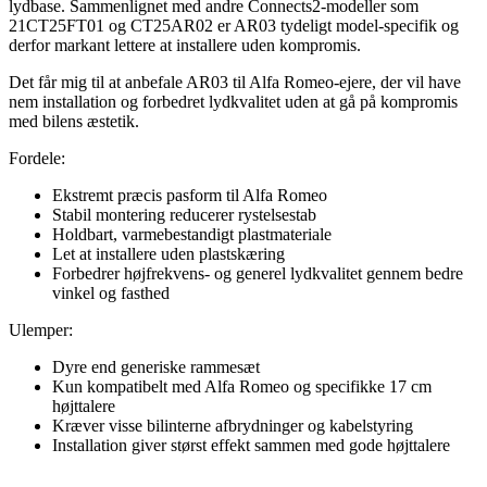
lydbase. Sammenlignet med andre Connects2-modeller som
21CT25FT01 og CT25AR02 er AR03 tydeligt model-specifik og
derfor markant lettere at installere uden kompromis.
Det får mig til at anbefale AR03 til Alfa Romeo-ejere, der vil have
nem installation og forbedret lydkvalitet uden at gå på kompromis
med bilens æstetik.
Fordele:
Ekstremt præcis pasform til Alfa Romeo
Stabil montering reducerer rystelsestab
Holdbart, varmebestandigt plastmateriale
Let at installere uden plastskæring
Forbedrer højfrekvens- og generel lydkvalitet gennem bedre
vinkel og fasthed
Ulemper:
Dyre end generiske rammesæt
Kun kompatibelt med Alfa Romeo og specifikke 17 cm
højttalere
Kræver visse bilinterne afbrydninger og kabelstyring
Installation giver størst effekt sammen med gode højttalere