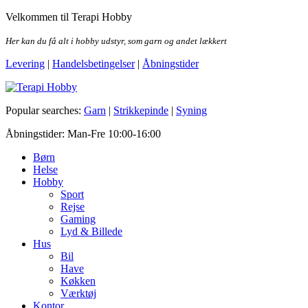
Skip
Velkommen til Terapi Hobby
to
the
Her kan du få alt i hobby udstyr, som garn og andet lækkert
content
Levering
|
Handelsbetingelser
|
Åbningstider
Terapi Hobby
Popular searches:
Garn
|
Strikkepinde
|
Syning
Åbningstider: Man-Fre 10:00-16:00
Børn
Helse
Hobby
Sport
Rejse
Gaming
Lyd & Billede
Hus
Bil
Have
Køkken
Værktøj
Kontor