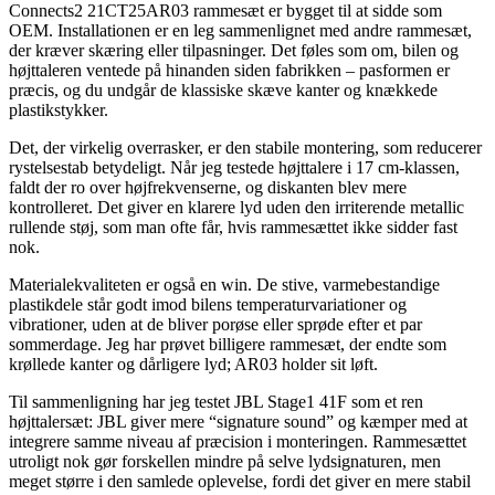
Connects2 21CT25AR03 rammesæt er bygget til at sidde som
OEM. Installationen er en leg sammenlignet med andre rammesæt,
der kræver skæring eller tilpasninger. Det føles som om, bilen og
højttaleren ventede på hinanden siden fabrikken – pasformen er
præcis, og du undgår de klassiske skæve kanter og knækkede
plastikstykker.
Det, der virkelig overrasker, er den stabile montering, som reducerer
rystelsestab betydeligt. Når jeg testede højttalere i 17 cm-klassen,
faldt der ro over højfrekvenserne, og diskanten blev mere
kontrolleret. Det giver en klarere lyd uden den irriterende metallic
rullende støj, som man ofte får, hvis rammesættet ikke sidder fast
nok.
Materialekvaliteten er også en win. De stive, varmebestandige
plastikdele står godt imod bilens temperaturvariationer og
vibrationer, uden at de bliver porøse eller sprøde efter et par
sommerdage. Jeg har prøvet billigere rammesæt, der endte som
krøllede kanter og dårligere lyd; AR03 holder sit løft.
Til sammenligning har jeg testet JBL Stage1 41F som et ren
højttalersæt: JBL giver mere “signature sound” og kæmper med at
integrere samme niveau af præcision i monteringen. Rammesættet
utroligt nok gør forskellen mindre på selve lydsignaturen, men
meget større i den samlede oplevelse, fordi det giver en mere stabil