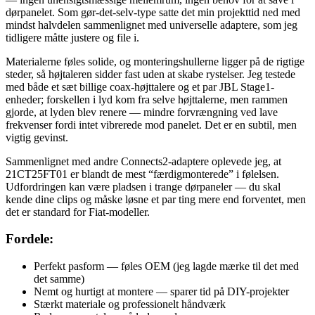
dørpanelet. Som gør-det-selv-type satte det min projekttid ned med
mindst halvdelen sammenlignet med universelle adaptere, som jeg
tidligere måtte justere og file i.
Materialerne føles solide, og monteringshullerne ligger på de rigtige
steder, så højtaleren sidder fast uden at skabe rystelser. Jeg testede
med både et sæt billige coax-højttalere og et par JBL Stage1-
enheder; forskellen i lyd kom fra selve højttalerne, men rammen
gjorde, at lyden blev renere — mindre forvrængning ved lave
frekvenser fordi intet vibrerede mod panelet. Det er en subtil, men
vigtig gevinst.
Sammenlignet med andre Connects2-adaptere oplevede jeg, at
21CT25FT01 er blandt de mest “færdigmonterede” i følelsen.
Udfordringen kan være pladsen i trange dørpaneler — du skal
kende dine clips og måske løsne et par ting mere end forventet, men
det er standard for Fiat-modeller.
Fordele:
Perfekt pasform — føles OEM (jeg lagde mærke til det med
det samme)
Nemt og hurtigt at montere — sparer tid på DIY-projekter
Stærkt materiale og professionelt håndværk