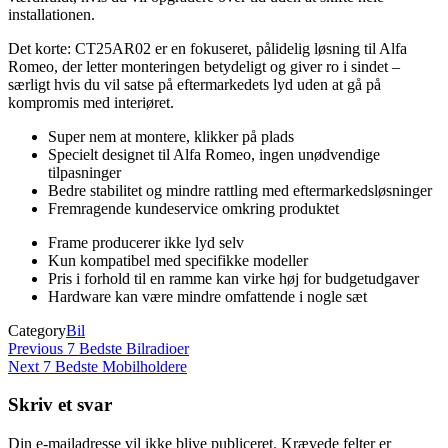
installationen.
Det korte: CT25AR02 er en fokuseret, pålidelig løsning til Alfa
Romeo, der letter monteringen betydeligt og giver ro i sindet –
særligt hvis du vil satse på eftermarkedets lyd uden at gå på
kompromis med interiøret.
Super nem at montere, klikker på plads
Specielt designet til Alfa Romeo, ingen unødvendige
tilpasninger
Bedre stabilitet og mindre rattling med eftermarkedsløsninger
Fremragende kundeservice omkring produktet
Frame producerer ikke lyd selv
Kun kompatibel med specifikke modeller
Pris i forhold til en ramme kan virke høj for budgetudgaver
Hardware kan være mindre omfattende i nogle sæt
Category
Bil
Indlægsnavigation
Previous
Previous
7 Bedste Bilradioer
Post
Next
Next
7 Bedste Mobilholdere
Post
Skriv et svar
Din e-mailadresse vil ikke blive publiceret.
Krævede felter er