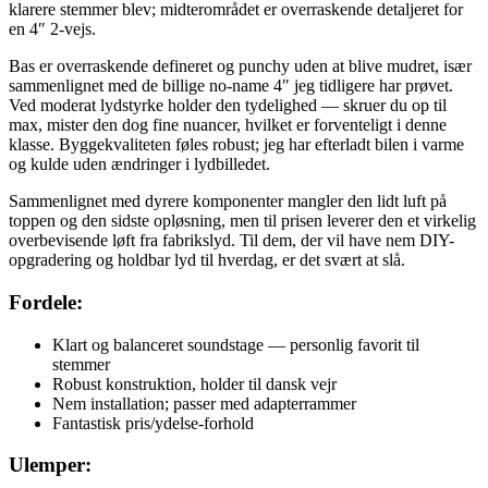
klarere stemmer blev; midterområdet er overraskende detaljeret for
en 4″ 2-vejs.
Bas er overraskende defineret og punchy uden at blive mudret, især
sammenlignet med de billige no-name 4″ jeg tidligere har prøvet.
Ved moderat lydstyrke holder den tydelighed — skruer du op til
max, mister den dog fine nuancer, hvilket er forventeligt i denne
klasse. Byggekvaliteten føles robust; jeg har efterladt bilen i varme
og kulde uden ændringer i lydbilledet.
Sammenlignet med dyrere komponenter mangler den lidt luft på
toppen og den sidste opløsning, men til prisen leverer den et virkelig
overbevisende løft fra fabrikslyd. Til dem, der vil have nem DIY-
opgradering og holdbar lyd til hverdag, er det svært at slå.
Fordele:
Klart og balanceret soundstage — personlig favorit til
stemmer
Robust konstruktion, holder til dansk vejr
Nem installation; passer med adapterrammer
Fantastisk pris/ydelse-forhold
Ulemper: