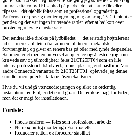
gør en stor forskel. Jeg husker første gang jeg skruede døren af og
kunne sætte en ny JBL-enhed på plads uden at skulle file eller
tilpasse – dét øjeblik føltes som en professionel opgradering.
Pasformen er præcis; monteringen tog mig omkring 15–20 minutter
per dør, og der var ingen irriterende rattlen efter at ha’ kørt over
brosten og ujævne danske veje.
Det ændrer ikke direkte på lydbilledet — det er stadig højttalerens
job — men stabiliteten fra rammen minimerer mekanisk
forvrængning og giver en renere bas på biler med tynde dørpaneler.
Sammenlignet med en universel adapter jeg også testede (og som
krævede sav og tålmodighed) føles 21CT25FT04 som en lille
luksus: professionelt håndværk, robust plast og god pasform. Mod
andre Connects2-varianter, fx 21CT25FT01, oplevede jeg denne
som lidt mere præcis i klik og låsemekanismer.
Hvis du vil undgå værkstedregningen og sikre en ordentlig
installation i en Fiat, er dette mit go-to. Det er ikke magi for lyden,
men det er magi for installationen.
Fordele:
Præcis pasform — føles som professionelt arbejde
Nem og hurtig montering i Fiat-modeller
Reducerer rattlen og forbedrer stabilitet