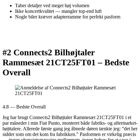
Taber detaljer ved meget høj volumen
Ikke koncertkvalitet — mangler top-end luft
Nogle biler kræver adapterramme for perfekt pasform
#2 Connects2 Bilhøjtaler
Rammesæt 21CT25FT01 –
Bedste
Overall
4.8 — Bedste Overall
Jeg har brugt Connects2 Bilhøjtaler Rammesæt 21CT25FT01 i et
par måneder i min Fiat Punto, monteret både fabriks- og aftermarket-
højttalere. Allerede første gang jeg åbnede døren tænkte jeg: “det her
sidder som om det kom fra fabrikken.” Pasformen er virkelig præcis
— ingen uhensigtsmæssige mellemrum, ingen behov for at save i