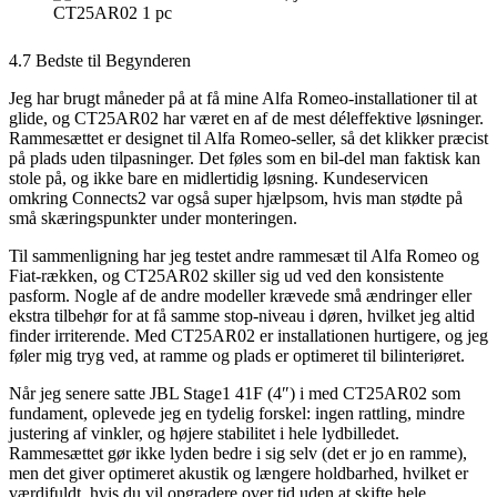
4.7 Bedste til Begynderen
Jeg har brugt måneder på at få mine Alfa Romeo-installationer til at
glide, og CT25AR02 har været en af de mest déleffektive løsninger.
Rammesættet er designet til Alfa Romeo-seller, så det klikker præcist
på plads uden tilpasninger. Det føles som en bil-del man faktisk kan
stole på, og ikke bare en midlertidig løsning. Kundeservicen
omkring Connects2 var også super hjælpsom, hvis man stødte på
små skæringspunkter under monteringen.
Til sammenligning har jeg testet andre rammesæt til Alfa Romeo og
Fiat-rækken, og CT25AR02 skiller sig ud ved den konsistente
pasform. Nogle af de andre modeller krævede små ændringer eller
ekstra tilbehør for at få samme stop-niveau i døren, hvilket jeg altid
finder irriterende. Med CT25AR02 er installationen hurtigere, og jeg
føler mig tryg ved, at ramme og plads er optimeret til bilinteriøret.
Når jeg senere satte JBL Stage1 41F (4″) i med CT25AR02 som
fundament, oplevede jeg en tydelig forskel: ingen rattling, mindre
justering af vinkler, og højere stabilitet i hele lydbilledet.
Rammesættet gør ikke lyden bedre i sig selv (det er jo en ramme),
men det giver optimeret akustik og længere holdbarhed, hvilket er
værdifuldt, hvis du vil opgradere over tid uden at skifte hele