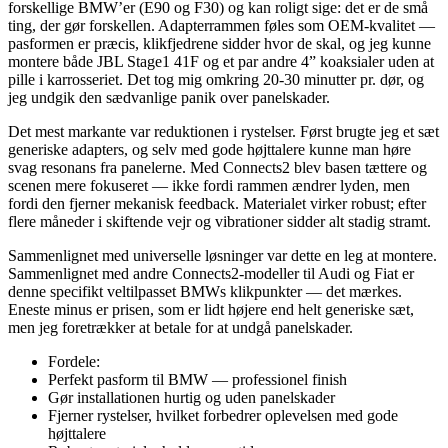
forskellige BMW’er (E90 og F30) og kan roligt sige: det er de små
ting, der gør forskellen. Adapterrammen føles som OEM-kvalitet —
pasformen er præcis, klikfjedrene sidder hvor de skal, og jeg kunne
montere både JBL Stage1 41F og et par andre 4” koaksialer uden at
pille i karrosseriet. Det tog mig omkring 20-30 minutter pr. dør, og
jeg undgik den sædvanlige panik over panelskader.
Det mest markante var reduktionen i rystelser. Først brugte jeg et sæt
generiske adapters, og selv med gode højttalere kunne man høre
svag resonans fra panelerne. Med Connects2 blev basen tættere og
scenen mere fokuseret — ikke fordi rammen ændrer lyden, men
fordi den fjerner mekanisk feedback. Materialet virker robust; efter
flere måneder i skiftende vejr og vibrationer sidder alt stadig stramt.
Sammenlignet med universelle løsninger var dette en leg at montere.
Sammenlignet med andre Connects2-modeller til Audi og Fiat er
denne specifikt veltilpasset BMWs klikpunkter — det mærkes.
Eneste minus er prisen, som er lidt højere end helt generiske sæt,
men jeg foretrækker at betale for at undgå panelskader.
Fordele:
Perfekt pasform til BMW — professionel finish
Gør installationen hurtig og uden panelskader
Fjerner rystelser, hvilket forbedrer oplevelsen med gode
højttalere