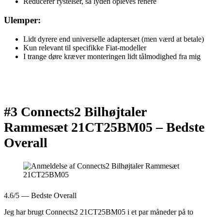
Reducerer rystelser, så lyden opleves renere
Ulemper:
Lidt dyrere end universelle adaptersæt (men værd at betale)
Kun relevant til specifikke Fiat-modeller
I trange døre kræver monteringen lidt tålmodighed fra mig
#3 Connects2 Bilhøjtaler
Rammesæt 21CT25BM05 –
Bedste
Overall
4.6/5 — Bedste Overall
Jeg har brugt Connects2 21CT25BM05 i et par måneder på to