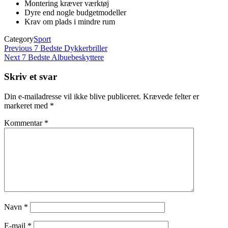
Montering kræver værktøj
Dyre end nogle budgetmodeller
Krav om plads i mindre rum
Category
Sport
Indlægsnavigation
Previous
Previous
7 Bedste Dykkerbriller
Post
Next
Next
7 Bedste Albuebeskyttere
Post
Skriv et svar
Din e-mailadresse vil ikke blive publiceret.
Krævede felter er
markeret med
*
Kommentar
*
Navn
*
E-mail
*