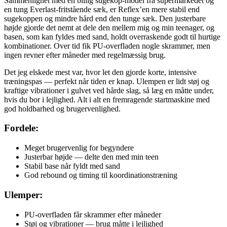
Sammenlignet med en billig sugekop-model fra supermarkedet og
en tung Everlast-fritstående sæk, er Reflex’en mere stabil end
sugekoppen og mindre hård end den tunge sæk. Den justerbare
højde gjorde det nemt at dele den mellem mig og min teenager, og
basen, som kan fyldes med sand, holdt overraskende godt til hurtige
kombinationer. Over tid fik PU-overfladen nogle skrammer, men
ingen revner efter måneder med regelmæssig brug.
Det jeg elskede mest var, hvor let den gjorde korte, intensive
træningspas — perfekt når tiden er knap. Ulempen er lidt støj og
kraftige vibrationer i gulvet ved hårde slag, så læg en måtte under,
hvis du bor i lejlighed. Alt i alt en fremragende startmaskine med
god holdbarhed og brugervenlighed.
Fordele:
Meget brugervenlig for begyndere
Justerbar højde — delte den med min teen
Stabil base når fyldt med sand
God rebound og timing til koordinationstræning
Ulemper:
PU-overfladen får skrammer efter måneder
Støj og vibrationer — brug måtte i lejlighed