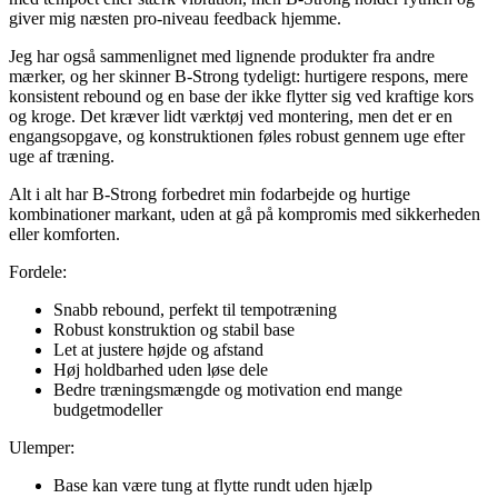
giver mig næsten pro-niveau feedback hjemme.
Jeg har også sammenlignet med lignende produkter fra andre
mærker, og her skinner B-Strong tydeligt: hurtigere respons, mere
konsistent rebound og en base der ikke flytter sig ved kraftige kors
og kroge. Det kræver lidt værktøj ved montering, men det er en
engangsopgave, og konstruktionen føles robust gennem uge efter
uge af træning.
Alt i alt har B-Strong forbedret min fodarbejde og hurtige
kombinationer markant, uden at gå på kompromis med sikkerheden
eller komforten.
Fordele:
Snabb rebound, perfekt til tempotræning
Robust konstruktion og stabil base
Let at justere højde og afstand
Høj holdbarhed uden løse dele
Bedre træningsmængde og motivation end mange
budgetmodeller
Ulemper:
Base kan være tung at flytte rundt uden hjælp