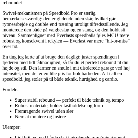
reboundet.
Swivel-mekanismen på Speedbold Pro er særlig
bemærkelsesværdig: den er glidende uden slør, hvilket gør
rytmearbejde og double-end-træning utroligt tilfredsstillende. Jeg
monterede den både på vægbeslag og en stang, og den holdt sit
niveau. Sammenlignet med Everlasts speedballs føles MCU mere
robust og konsekvent i rekylen — Everlast var mere “hit-or-miss”
over tid.
En ting jeg lærte af at bruge den dagligt: juster spændingen i
fjederen med lidt tålmodighed, så får du et perfekt rebound til din
højde og stil. Den larmer en smule i mit uisolerede garage ved høj
intensitet, men det er en lille pris for holdbarheden. Alt i alt en
speedbold, jeg stoler på til både teknik, hurtighed og cardio.
Fordele:
Super stabil rebound — perfekt til både teknik og tempo
Robust materiale, holder fastholdelse og form
Fremragende swivel uden slør
Nem at montere og justere
Ulemper:
Lidt høj lyd ved hårde slag i uisolerede rum (min garage)