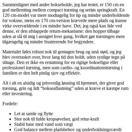
Sammenlignet med andre boksebolde, jeg har testet, er 150 cm en
god mellemting mellem compact træning og seriøs springkraft. En
120 cm-model var mere modtagelig for tip og mindre underholdende
for voksne, mens en 170 cm-version krævede mere plads og kunne
virke overvældende i en mindre have. Det, jeg også kan lide ved
denne, er den afslappede return-mekanisme: den hopper tilbage
uden at slå til mig i ansigtet hver gang, hvilket gør træningen mere
tilgængelig og mindre frustrerende for begyndere.
Materialet føles robust nok til gentagen brug og små stød, og jeg
blev overrasket over, hvor lang tid den holdt, uden synlige tegn på
slitage. Den er ikke en erstatning for en rigtige boksefigur eller
professionel træning, men som cardio- og koordinationstræning i
familien er den helt pinlig sjov og effektiv.
Alt i alt en alsidig og prisvenlig løsning til hjemmet, der giver god
træning, grin og lidt “bokseaflastning” uden at kræve et kæmpe rum
eller investering.
Fordele:
Let at samle og flytte
Stor nok til fulde kropsøvelser, god retur-kraft
Stabil base med vand som vægt
God balance mellem pladsbehov og underholdningsværdi