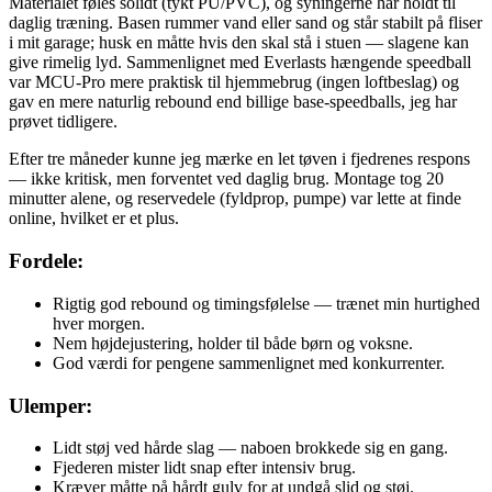
Materialet føles solidt (tykt PU/PVC), og syningerne har holdt til
daglig træning. Basen rummer vand eller sand og står stabilt på fliser
i mit garage; husk en måtte hvis den skal stå i stuen — slagene kan
give rimelig lyd. Sammenlignet med Everlasts hængende speedball
var MCU-Pro mere praktisk til hjemmebrug (ingen loftbeslag) og
gav en mere naturlig rebound end billige base-speedballs, jeg har
prøvet tidligere.
Efter tre måneder kunne jeg mærke en let tøven i fjedrenes respons
— ikke kritisk, men forventet ved daglig brug. Montage tog 20
minutter alene, og reservedele (fyldprop, pumpe) var lette at finde
online, hvilket er et plus.
Fordele:
Rigtig god rebound og timingsfølelse — trænet min hurtighed
hver morgen.
Nem højdejustering, holder til både børn og voksne.
God værdi for pengene sammenlignet med konkurrenter.
Ulemper:
Lidt støj ved hårde slag — naboen brokkede sig en gang.
Fjederen mister lidt snap efter intensiv brug.
Kræver måtte på hårdt gulv for at undgå slid og støj.