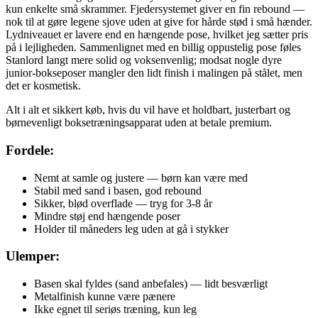
kun enkelte små skrammer. Fjedersystemet giver en fin rebound —
nok til at gøre legene sjove uden at give for hårde stød i små hænder.
Lydniveauet er lavere end en hængende pose, hvilket jeg sætter pris
på i lejligheden. Sammenlignet med en billig oppustelig pose føles
Stanlord langt mere solid og voksenvenlig; modsat nogle dyre
junior-bokseposer mangler den lidt finish i malingen på stålet, men
det er kosmetisk.
Alt i alt et sikkert køb, hvis du vil have et holdbart, justerbart og
børnevenligt boksetræningsapparat uden at betale premium.
Fordele:
Nemt at samle og justere — børn kan være med
Stabil med sand i basen, god rebound
Sikker, blød overflade — tryg for 3-8 år
Mindre støj end hængende poser
Holder til måneders leg uden at gå i stykker
Ulemper:
Basen skal fyldes (sand anbefales) — lidt besværligt
Metalfinish kunne være pænere
Ikke egnet til seriøs træning, kun leg