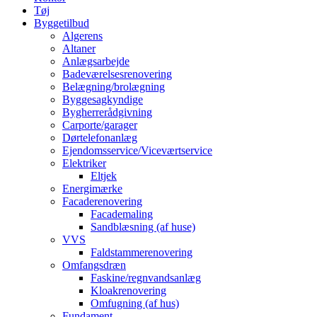
Tøj
Byggetilbud
Algerens
Altaner
Anlægsarbejde
Badeværelsesrenovering
Belægning/brolægning
Byggesagkyndige
Bygherrerådgivning
Carporte/garager
Dørtelefonanlæg
Ejendomsservice/Viceværtservice
Elektriker
Eltjek
Energimærke
Facaderenovering
Facademaling
Sandblæsning (af huse)
VVS
Faldstammerenovering
Omfangsdræn
Faskine/regnvandsanlæg
Kloakrenovering
Omfugning (af hus)
Fundament