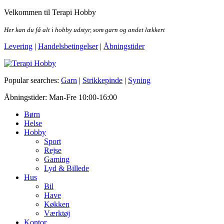
Skip
Velkommen til Terapi Hobby
to
the
Her kan du få alt i hobby udstyr, som garn og andet lækkert
content
Levering
|
Handelsbetingelser
|
Åbningstider
Terapi Hobby
Popular searches:
Garn
|
Strikkepinde
|
Syning
Åbningstider: Man-Fre 10:00-16:00
Børn
Helse
Hobby
Sport
Rejse
Gaming
Lyd & Billede
Hus
Bil
Have
Køkken
Værktøj
Kontor