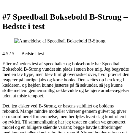
#7 Speedball Boksebold B-Strong –
Bedste i test
4.5 / 5 — Bedste i test
Efter måneders test af speedballer og bokseborde har Speedball
Boksebold B-Strong vundet sin plads i stuen hos mig. Jeg begyndte
med en lav hype, men blev hurtigt overrasket over, hvor præcist den
reagerer på hurtige jabs og korte hooks. Den sættes op i en krog i
kælderen, og højden kunne justeres på få sekunder, så jeg kunne
skifte mellem gennemsnitlig rækkevidde og længere armbevægelser
uden at miste tempoet.
Det, jeg elsker ved B-Strong, er basens stabilitet og boldens
rebound. Mange mindre modeller vibrerer gennem gulvet og giver
en ukoordineret fornemmelse, men her føles hvert slag kontrolleret
og rykfrit. Til sammenligning har jeg testet en anden vægmonteret
model og en billigere stående variant; begge havde udfordringer
med tempoet eller stærk vibration, men B-Strong holder rytmen og