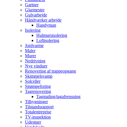
Gartner
Glarmestre
Gulvarbejde
Håndværker arbejde
Handyman
Isolering
Hulmursisolering
Loftisolering
Jordvarme
Maler
Murer
Nedrivning
Nye vinduer
Renovering af trappeopgang
Skimmelsvamp
Solceller
Strømpeforing
Tagrenovering
Tagmaling/tagafrensning
Tilbygninger
Tilstandsrapport
Totalentreprise
TV-inspektion
Udestuer