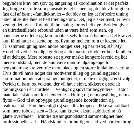
begynders krav om sjov og tangering af koordination er det perfekt.
Jeg brugte det ofte som pauseaktivitet i stuen, og det blev hurtigt en
fast del af børne-/familiekravlet – det blev en leg at forbedre timing
uden at skulle låne et helt træningsrum. Det, jeg elsker mest, er hvor
venligt det føles i forhold til boksning for os helt nye. Bolden giver
en tilfredsstillende rebound uden at være hård som sten, og
handskerne er lette og komfortable, selv for små hænder. Det kræver
kun få minutter at sætte op, og flytning mellem rum er legende let.
Til sammenligning med andre budget-sæt jeg har testet, står My
Hood ud ved sit venlige greb og at det næsten inviterer hele familien
til at deltage. Mere robuste sæt giver måske længere levetid og lidt
mere modstand, men de kan være mindre tilgængelige for
begyndere og kræver ofte mere plads og en større initial investering.
Hvis du vil have noget der motiverer til leg og grundlæggende
koordination uden at sprænge budgettet, er dette et rigtig stærkt valg.
Perfekt til børn og voksne, der vil have sjovt, sikkert og socialt
træningskøb i ét. Fordele: – Venligt og sjovt for begyndere – Blødt
materiale, skånsomt for hænderne – Hurtig og nem opstilling, nem at
flytte – God til at opbygge grundlæggende koordination og
reaktionstid – Familievenligt og socialt Ulemper: – Ikke så holdbart
som mere robuste sætt – Base kan kræve ekstra stabilisering på
glatte overflader – Mindre træningsmodstand sammenlignet med
professionelle sæt – Håndskindler får hurtigere slid ved hårdere brug