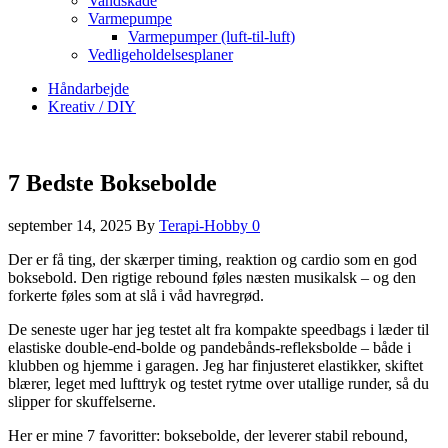
Vandskade
Varmepumpe
Varmepumper (luft-til-luft)
Vedligeholdelsesplaner
Håndarbejde
Kreativ / DIY
7 Bedste Boksebolde
september 14, 2025
By
Terapi-Hobby
0
Der er få ting, der skærper timing, reaktion og cardio som en god
boksebold. Den rigtige rebound føles næsten musikalsk – og den
forkerte føles som at slå i våd havregrød.
De seneste uger har jeg testet alt fra kompakte speedbags i læder til
elastiske double-end-bolde og pandebånds-refleksbolde – både i
klubben og hjemme i garagen. Jeg har finjusteret elastikker, skiftet
blærer, leget med lufttryk og testet rytme over utallige runder, så du
slipper for skuffelserne.
Her er mine 7 favoritter: boksebolde, der leverer stabil rebound,