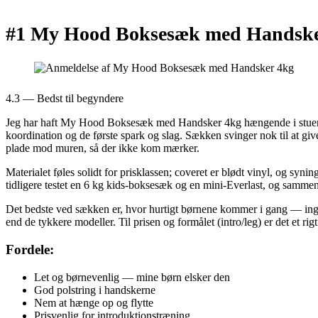
#1 My Hood Boksesæk med Handske
4.3 — Bedst til begyndere
Jeg har haft My Hood Boksesæk med Handsker 4kg hængende i stuen i t
koordination og de første spark og slag. Sækken svinger nok til at 
plade mod muren, så der ikke kom mærker.
Materialet føles solidt for prisklassen; coveret er blødt vinyl, og sy
tidligere testet en 6 kg kids-boksesæk og en mini-Everlast, og samm
Det bedste ved sækken er, hvor hurtigt børnene kommer i gang — ingen
end de tykkere modeller. Til prisen og formålet (intro/leg) er det et rig
Fordele:
Let og børnevenlig — mine børn elsker den
God polstring i handskerne
Nem at hænge op og flytte
Prisvenlig for introduktionstræning