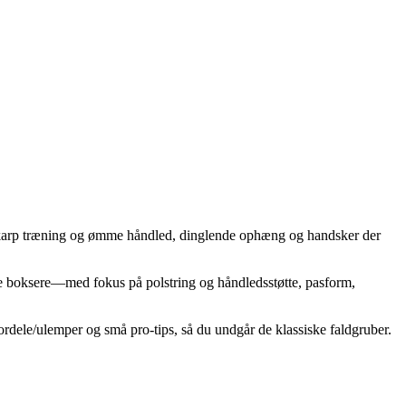
 skarp træning og ømme håndled, dinglende ophæng og handsker der
ive boksere—med fokus på polstring og håndledsstøtte, pasform,
 fordele/ulemper og små pro-tips, så du undgår de klassiske faldgruber.