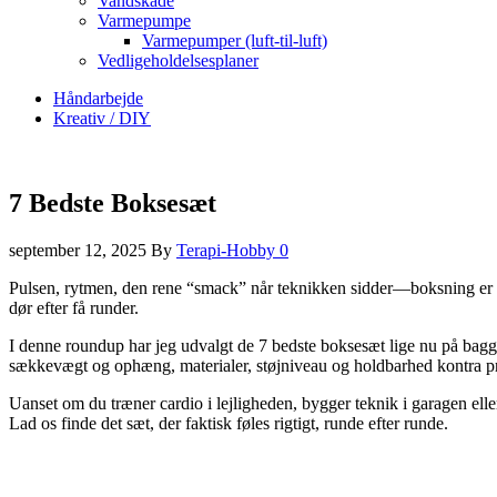
Vandskade
Varmepumpe
Varmepumper (luft-til-luft)
Vedligeholdelsesplaner
Håndarbejde
Kreativ / DIY
7 Bedste Boksesæt
september 12, 2025
By
Terapi-Hobby
0
Pulsen, rytmen, den rene “smack” når teknikken sidder—boksning er 
dør efter få runder.
I denne roundup har jeg udvalgt de 7 bedste boksesæt lige nu på bagg
sækkevægt og ophæng, materialer, støjniveau og holdbarhed kontra pr
Uanset om du træner cardio i lejligheden, bygger teknik i garagen eller
Lad os finde det sæt, der faktisk føles rigtigt, runde efter runde.