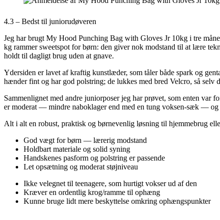
4.3 – Bedst til juniorudøveren
Jeg har brugt My Hood Punching Bag with Gloves Jr 10kg i tre måneder
kg rammer sweetspot for børn: den giver nok modstand til at lære tekn
holdt til dagligt brug uden at gnave.
Ydersiden er lavet af kraftig kunstlæder, som tåler både spark og gen
hænder fint og har god polstring; de lukkes med bred Velcro, så selv
Sammenlignet med andre juniorposer jeg har prøvet, som enten var for
er moderat — mindre naboklager end med en tung voksen-sæk — og pos
Alt i alt en robust, praktisk og børnevenlig løsning til hjemmebrug e
God vægt for børn — lærerig modstand
Holdbart materiale og solid syning
Handskenes pasform og polstring er passende
Let opsætning og moderat støjniveau
Ikke velegnet til teenagere, som hurtigt vokser ud af den
Kræver en ordentlig krog/ramme til ophæng
Kunne bruge lidt mere beskyttelse omkring ophængspunkter