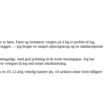
o børn. Først og fremmest: vægten på 4 kg er perfekt til leg,
kader væggen — jeg brugte en simpel ophængskrog og en støddæmpende
behagelige, med god polstring til de korte træningspas. Jeg har
velegnet til leg end seriøs tekniktræning.
en 10–12-årig virkelig hamrer løs, vil sækken miste form tidligere