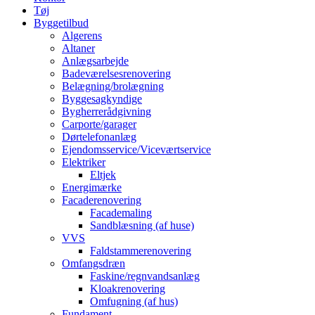
Tøj
Byggetilbud
Algerens
Altaner
Anlægsarbejde
Badeværelsesrenovering
Belægning/brolægning
Byggesagkyndige
Bygherrerådgivning
Carporte/garager
Dørtelefonanlæg
Ejendomsservice/Viceværtservice
Elektriker
Eltjek
Energimærke
Facaderenovering
Facademaling
Sandblæsning (af huse)
VVS
Faldstammerenovering
Omfangsdræn
Faskine/regnvandsanlæg
Kloakrenovering
Omfugning (af hus)
Fundament