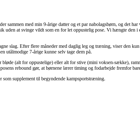
 sammen med min 9-årige datter og et par nabolagsbørn, og det har vær
ik uden at svinge vildt som en for let oppustelig pose. Vi hængte den i
tagne slag. Efter flere måneder med daglig leg og træning, viser den ku
 den utålmodige 7-årige kunne selv tage dem på.
 bløde (alt for oppustelige) eller alt for stive (mini voksen-sække),
ens rebound gør, at børnene lærer timing og fodarbejde fremfor bare
ller som supplement til begyndende kampsportstræning.