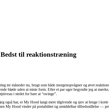
–
Bedst til reaktionstræning
g tre måneder nu, brugt som både morgenopvågner og øvet reaktionstræn
ende bløde uden at miste form. Efter et par uger begyndte jeg at mærke
jniveau i stedet for bare at “swinge”.
g også har, er My Hood langt mere tilgivende og sjov at bruge i korte 
n My Hood vinder på portabilitet og umiddelbar tilfredsstillelse — perfe