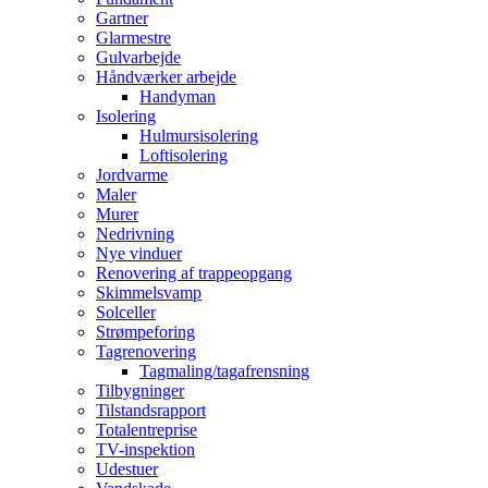
Gartner
Glarmestre
Gulvarbejde
Håndværker arbejde
Handyman
Isolering
Hulmursisolering
Loftisolering
Jordvarme
Maler
Murer
Nedrivning
Nye vinduer
Renovering af trappeopgang
Skimmelsvamp
Solceller
Strømpeforing
Tagrenovering
Tagmaling/tagafrensning
Tilbygninger
Tilstandsrapport
Totalentreprise
TV-inspektion
Udestuer