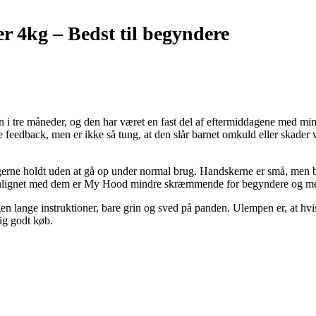
r 4kg –
Bedst til begyndere
re måneder, og den har været en fast del af eftermiddagene med mine t
give feedback, men er ikke så tung, at den slår barnet omkuld eller s
ningerne holdt uden at gå op under normal brug. Handskerne er små, men 
enlignet med dem er My Hood mindre skræmmende for begyndere og mere 
 lange instruktioner, bare grin og sved på panden. Ulempen er, at hvis 
tig godt køb.