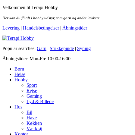
Skip
Velkommen til Terapi Hobby
to
the
Her kan du få alt i hobby udstyr, som garn og andet lækkert
content
Levering
|
Handelsbetingelser
|
Åbningstider
Terapi Hobby
Popular searches:
Garn
|
Strikkepinde
|
Syning
Åbningstider: Man-Fre 10:00-16:00
Børn
Helse
Hobby
Sport
Rejse
Gaming
Lyd & Billede
Hus
Bil
Have
Køkken
Værktøj
Kontor