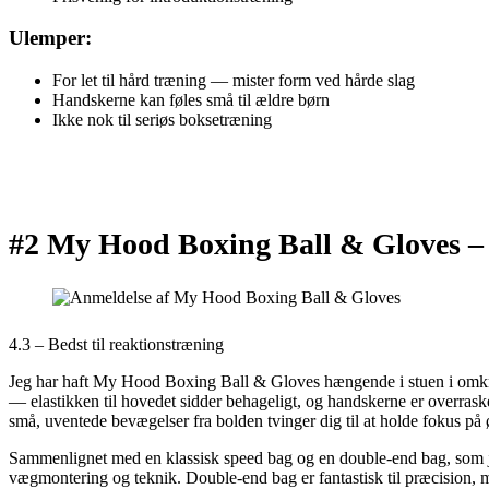
Ulemper:
For let til hård træning — mister form ved hårde slag
Handskerne kan føles små til ældre børn
Ikke nok til seriøs boksetræning
#2 My Hood Boxing Ball & Gloves 
4.3 – Bedst til reaktionstræning
Jeg har haft My Hood Boxing Ball & Gloves hængende i stuen i omkrin
— elastikken til hovedet sidder behageligt, og handskerne er overrask
små, uventede bevægelser fra bolden tvinger dig til at holde fokus på ø
Sammenlignet med en klassisk speed bag og en double-end bag, som je
vægmontering og teknik. Double-end bag er fantastisk til præcision, me