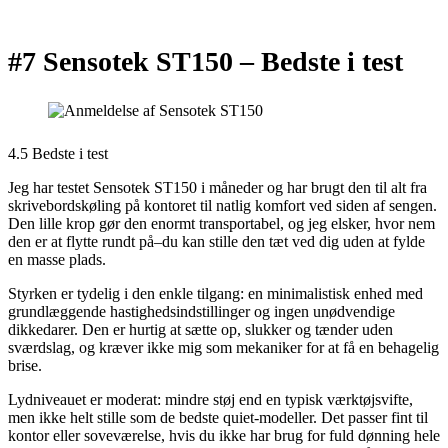
#7 Sensotek ST150 –
Bedste i test
4.5 Bedste i test
Jeg har testet Sensotek ST150 i måneder og har brugt den til alt fra
skrivebordskøling på kontoret til natlig komfort ved siden af sengen.
Den lille krop gør den enormt transportabel, og jeg elsker, hvor nem
den er at flytte rundt på–du kan stille den tæt ved dig uden at fylde
en masse plads.
Styrken er tydelig i den enkle tilgang: en minimalistisk enhed med
grundlæggende hastighedsindstillinger og ingen unødvendige
dikkedarer. Den er hurtig at sætte op, slukker og tænder uden
sværdslag, og kræver ikke mig som mekaniker for at få en behagelig
brise.
Lydniveauet er moderat: mindre støj end en typisk værktøjsvifte,
men ikke helt stille som de bedste quiet-modeller. Det passer fint til
kontor eller soveværelse, hvis du ikke har brug for fuld dønning hele