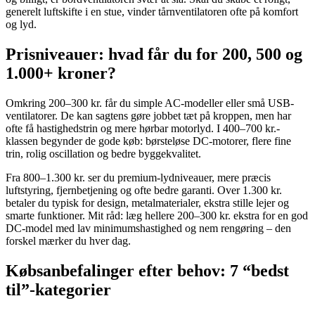
generelt luftskifte i en stue, vinder tårnventilatoren ofte på komfort
og lyd.
Prisniveauer: hvad får du for 200, 500 og
1.000+ kroner?
Omkring 200–300 kr. får du simple AC-modeller eller små USB-
ventilatorer. De kan sagtens gøre jobbet tæt på kroppen, men har
ofte få hastighedstrin og mere hørbar motorlyd. I 400–700 kr.-
klassen begynder de gode køb: børsteløse DC-motorer, flere fine
trin, rolig oscillation og bedre byggekvalitet.
Fra 800–1.300 kr. ser du premium-lydniveauer, mere præcis
luftstyring, fjernbetjening og ofte bedre garanti. Over 1.300 kr.
betaler du typisk for design, metalmaterialer, ekstra stille lejer og
smarte funktioner. Mit råd: læg hellere 200–300 kr. ekstra for en god
DC-model med lav minimumshastighed og nem rengøring – den
forskel mærker du hver dag.
Købsanbefalinger efter behov: 7 “bedst
til”-kategorier