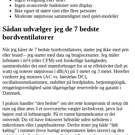
Ingen avancerede funktioner som display
Ikke egnet til større rum eller flere personer
Moderate støjniveau sammenlignet med quiet-modeller
Sådan udvælger jeg de 7 bedste
bordventilatorer
Når jeg kårer de 7 bedste bordventilatorer, starter jeg ikke med pris
eller brand – jeg starter med data og brugsscenarier. Jeg måler
luftstrøm i m³/t (eller CFM) ved forskellige hastigheder,
sammenholder det med strømforbruget for at se effektivitet (luft pr.
watt) og noterer støjniveau i dB(A) på 1 meter og 3 meter. Herefter
vurderer jeg motoren (AC vs. børsteløs DC),
oscillationsmekanismen, stabilitet på bordpladen, betjeningslogik,
rengøringsvenlighed samt tilgængelige reservedele og garanti i
Danmark.
I praksis handler “den bedste” om det rette kompromis til netop dit
rum og dine ører. I et soveværelse vægter lavfrekvent, jævn lyd
højere end rå luftmængde. På et varmt hjemmekontor er det
omvendt: Du vil have fokuseret luftstråle uden turbulens i
mikrofonen eller i papirbunkerne. Derfor tester jeg både “følt
køling” i rummet (hvor hurtigt temperaturen føles lavere) og den