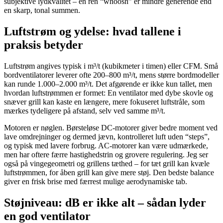
subjektive lydkvalitet – en ren “whoosh” er mindre generende end
en skarp, tonal summen.
Luftstrøm og ydelse: hvad tallene i
praksis betyder
Luftstrøm angives typisk i m³/t (kubikmeter i timen) eller CFM. Små
bordventilatorer leverer ofte 200–800 m³/t, mens større bordmodeller
kan runde 1.000–2.000 m³/t. Det afgørende er ikke kun tallet, men
hvordan luftstrømmen er formet: En ventilator med dybe skovle og
snæver grill kan kaste en længere, mere fokuseret luftstråle, som
mærkes tydeligere på afstand, selv ved samme m³/t.
Motoren er nøglen. Børsteløse DC-motorer giver bedre moment ved
lave omdrejninger og dermed jævn, kontrolleret luft uden “steps”,
og typisk med lavere forbrug. AC-motorer kan være udmærkede,
men har oftere færre hastighedstrin og grovere regulering. Jeg ser
også på vingegeometri og grillens tæthed – for tæt grill kan kvæle
luftstrømmen, for åben grill kan give mere støj. Den bedste balance
giver en frisk brise med færrest mulige aerodynamiske tab.
Støjniveau: dB er ikke alt – sådan lyder
en god ventilator