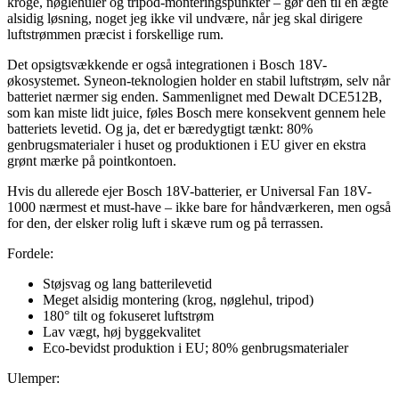
kroge, nøglehuler og tripod-monteringspunkter – gør den til en ægte
alsidig løsning, noget jeg ikke vil undvære, når jeg skal dirigere
luftstrømmen præcist i forskellige rum.
Det opsigtsvækkende er også integrationen i Bosch 18V-
økosystemet. Syneon-teknologien holder en stabil luftstrøm, selv når
batteriet nærmer sig enden. Sammenlignet med Dewalt DCE512B,
som kan miste lidt juice, føles Bosch mere konsekvent gennem hele
batteriets levetid. Og ja, det er bæredygtigt tænkt: 80%
genbrugsmaterialer i huset og produktionen i EU giver en ekstra
grønt mærke på pointkontoen.
Hvis du allerede ejer Bosch 18V-batterier, er Universal Fan 18V-
1000 nærmest et must-have – ikke bare for håndværkeren, men også
for den, der elsker rolig luft i skæve rum og på terrassen.
Fordele:
Støjsvag og lang batterilevetid
Meget alsidig montering (krog, nøglehul, tripod)
180° tilt og fokuseret luftstrøm
Lav vægt, høj byggekvalitet
Eco-bevidst produktion i EU; 80% genbrugsmaterialer
Ulemper: