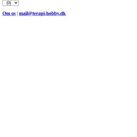
efter:
Om os
|
mail@terapi-hobby.dk