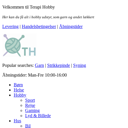
Skip
Velkommen til Terapi Hobby
to
the
Her kan du få alt i hobby udstyr, som garn og andet lækkert
content
Levering
|
Handelsbetingelser
|
Åbningstider
Terapi Hobby
Popular searches:
Garn
|
Strikkepinde
|
Syning
Åbningstider: Man-Fre 10:00-16:00
Børn
Helse
Hobby
Sport
Rejse
Gaming
Lyd & Billede
Hus
Bil