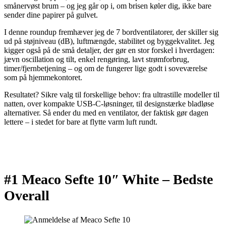
smånervøst brum – og jeg går op i, om brisen køler dig, ikke bare
sender dine papirer på gulvet.
I denne roundup fremhæver jeg de 7 bordventilatorer, der skiller sig
ud på støjniveau (dB), luftmængde, stabilitet og byggekvalitet. Jeg
kigger også på de små detaljer, der gør en stor forskel i hverdagen:
jævn oscillation og tilt, enkel rengøring, lavt strømforbrug,
timer/fjernbetjening – og om de fungerer lige godt i soveværelse
som på hjemmekontoret.
Resultatet? Sikre valg til forskellige behov: fra ultrastille modeller til
natten, over kompakte USB-C-løsninger, til designstærke bladløse
alternativer. Så ender du med en ventilator, der faktisk gør dagen
lettere – i stedet for bare at flytte varm luft rundt.
#1 Meaco Sefte 10″ White –
Bedste
Overall