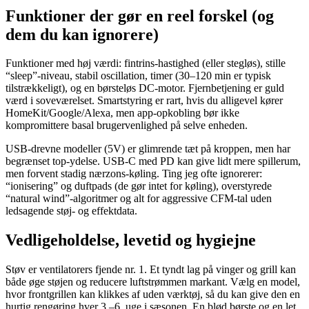
Funktioner der gør en reel forskel (og
dem du kan ignorere)
Funktioner med høj værdi: fintrins-hastighed (eller stegløs), stille
“sleep”-niveau, stabil oscillation, timer (30–120 min er typisk
tilstrækkeligt), og en børsteløs DC-motor. Fjernbetjening er guld
værd i soveværelset. Smartstyring er rart, hvis du alligevel kører
HomeKit/Google/Alexa, men app-opkobling bør ikke
kompromittere basal brugervenlighed på selve enheden.
USB-drevne modeller (5V) er glimrende tæt på kroppen, men har
begrænset top-ydelse. USB-C med PD kan give lidt mere spillerum,
men forvent stadig nærzons-køling. Ting jeg ofte ignorerer:
“ionisering” og duftpads (de gør intet for køling), overstyrede
“natural wind”-algoritmer og alt for aggressive CFM-tal uden
ledsagende støj- og effektdata.
Vedligeholdelse, levetid og hygiejne
Støv er ventilatorers fjende nr. 1. Et tyndt lag på vinger og grill kan
både øge støjen og reducere luftstrømmen markant. Vælg en model,
hvor frontgrillen kan klikkes af uden værktøj, så du kan give den en
hurtig rengøring hver 3.–6. uge i sæsonen. En blød børste og en let