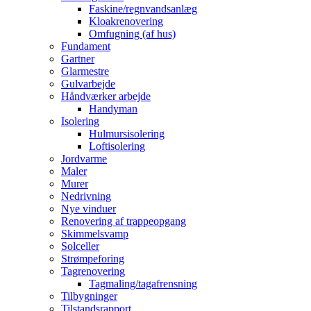
Faskine/regnvandsanlæg
Kloakrenovering
Omfugning (af hus)
Fundament
Gartner
Glarmestre
Gulvarbejde
Håndværker arbejde
Handyman
Isolering
Hulmursisolering
Loftisolering
Jordvarme
Maler
Murer
Nedrivning
Nye vinduer
Renovering af trappeopgang
Skimmelsvamp
Solceller
Strømpeforing
Tagrenovering
Tagmaling/tagafrensning
Tilbygninger
Tilstandsrapport