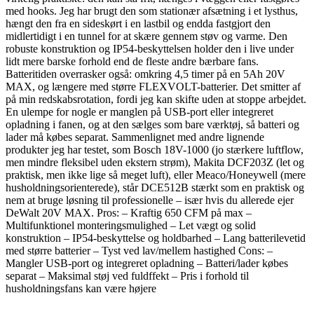
med hooks. Jeg har brugt den som stationær afsætning i et lysthus,
hængt den fra en sideskørt i en lastbil og endda fastgjort den
midlertidigt i en tunnel for at skære gennem støv og varme. Den
robuste konstruktion og IP54-beskyttelsen holder den i live under
lidt mere barske forhold end de fleste andre bærbare fans.
Batteritiden overrasker også: omkring 4,5 timer på en 5Ah 20V
MAX, og længere med større FLEXVOLT-batterier. Det smitter af
på min redskabsrotation, fordi jeg kan skifte uden at stoppe arbejdet.
En ulempe for nogle er manglen på USB-port eller integreret
opladning i fanen, og at den sælges som bare værktøj, så batteri og
lader må købes separat. Sammenlignet med andre lignende
produkter jeg har testet, som Bosch 18V-1000 (jo stærkere luftflow,
men mindre fleksibel uden ekstern strøm), Makita DCF203Z (let og
praktisk, men ikke lige så meget luft), eller Meaco/Honeywell (mere
husholdningsorienterede), står DCE512B stærkt som en praktisk og
nem at bruge løsning til professionelle – især hvis du allerede ejer
DeWalt 20V MAX. Pros: – Kraftig 650 CFM på max –
Multifunktionel monteringsmulighed – Let vægt og solid
konstruktion – IP54-beskyttelse og holdbarhed – Lang batterilevetid
med større batterier – Tyst ved lav/mellem hastighed Cons: –
Mangler USB-port og integreret opladning – Batteri/lader købes
separat – Maksimal støj ved fuldffekt – Pris i forhold til
husholdningsfans kan være højere