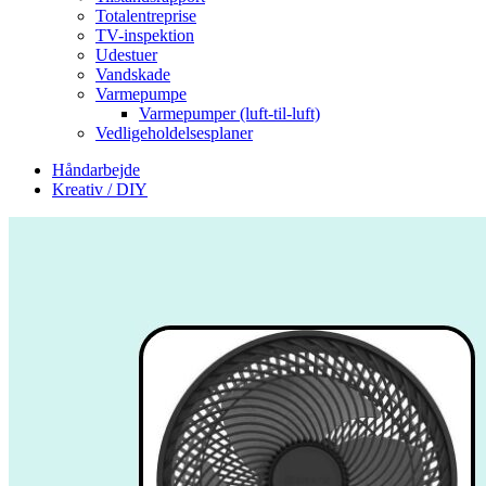
Totalentreprise
TV-inspektion
Udestuer
Vandskade
Varmepumpe
Varmepumper (luft-til-luft)
Vedligeholdelsesplaner
Håndarbejde
Kreativ / DIY