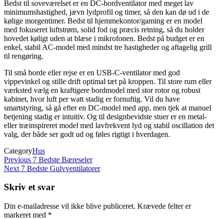
Bedst til soveværelset er en DC-bordventilator med meget lav
minimumshastighed, jævn lydprofil og timer, så den kan dø ud i de
kølige morgentimer. Bedst til hjemmekontor/gaming er en model
med fokuseret luftstrøm, solid fod og præcis retning, så du holder
hovedet køligt uden at blæse i mikrofonen. Bedst på budget er en
enkel, stabil AC-model med mindst tre hastigheder og aftagelig grill
til rengøring.
Til små borde eller rejse er en USB-C-ventilator med god
vippevinkel og stille drift optimal tæt på kroppen. Til store rum eller
værksted vælg en kraftigere bordmodel med stor rotor og robust
kabinet, hvor luft per watt stadig er fornuftig. Vil du have
smartstyring, så gå efter en DC-model med app, men tjek at manuel
betjening stadig er intuitiv. Og til designbevidste stuer er en metal-
eller træinspireret model med lavfrekvent lyd og stabil oscillation det
valg, der både ser godt ud og føles rigtigt i hverdagen.
Category
Hus
Indlægsnavigation
Previous
Previous
7 Bedste Bæreseler
Post
Next
Next
7 Bedste Gulvventilatorer
Post
Skriv et svar
Din e-mailadresse vil ikke blive publiceret.
Krævede felter er
markeret med
*