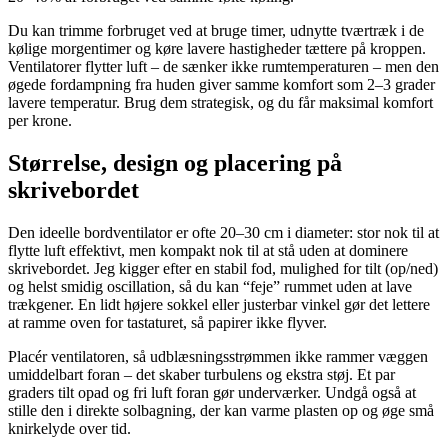
Du kan trimme forbruget ved at bruge timer, udnytte tværtræk i de
kølige morgentimer og køre lavere hastigheder tættere på kroppen.
Ventilatorer flytter luft – de sænker ikke rumtemperaturen – men den
øgede fordampning fra huden giver samme komfort som 2–3 grader
lavere temperatur. Brug dem strategisk, og du får maksimal komfort
per krone.
Størrelse, design og placering på
skrivebordet
Den ideelle bordventilator er ofte 20–30 cm i diameter: stor nok til at
flytte luft effektivt, men kompakt nok til at stå uden at dominere
skrivebordet. Jeg kigger efter en stabil fod, mulighed for tilt (op/ned)
og helst smidig oscillation, så du kan “feje” rummet uden at lave
trækgener. En lidt højere sokkel eller justerbar vinkel gør det lettere
at ramme oven for tastaturet, så papirer ikke flyver.
Placér ventilatoren, så udblæsningsstrømmen ikke rammer væggen
umiddelbart foran – det skaber turbulens og ekstra støj. Et par
graders tilt opad og fri luft foran gør underværker. Undgå også at
stille den i direkte solbagning, der kan varme plasten op og øge små
knirkelyde over tid.