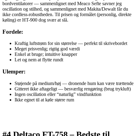
bordventilatorer — sammenlignet med Meaco Sefte savner jeg
oscillation og stilhed, og sammenlignet med Makita/Dewalt får du
ikke cordless-robustheden. Til prisen og formålet (personlig, direkte
køling) er HT-900 dog svær at slå.
Fordele:
Kraftig luftstrøm for sin størrelse — perfekt til skrivebordet
Meget prisvenlig; rigtig god værdi
Enkel at bruge; intuitive knapper
Let og nem at flytte rundt
Ulemper:
Støjende på medium/høj — dronende hum kan være trættende
Gitteret ikke aftageligt — besværlig rengøring (brug trykluft)
Ingen oscillation eller “naturlig” vindfunktion
Ikke egnet til at køle større rum
#4 Deltaco FT-758 –
Bedste til