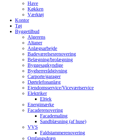
Have
Køkken
Værktøj
Kontor
Tøj
Byggetilbud
Algerens
Altaner
Anlægsarbejde
Badeværelsesrenovering
Belægning/brolægning
Byggesagkyndige
Bygherrerådgivning
Carporte/garager
Dørtelefonanlæg
Ejendomsservice/Viceværtservice
Elektriker
Eltjek
Energimærke
Facaderenovering
Facademaling
Sandblæsning (af huse)
VVS
Faldstammerenovering
Omfangsdræn