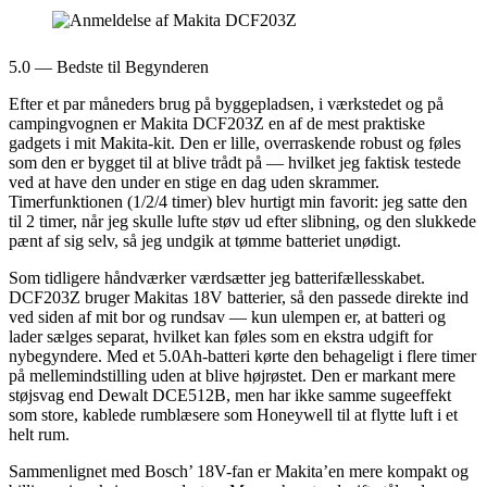
5.0 — Bedste til Begynderen
Efter et par måneders brug på byggepladsen, i værkstedet og på
campingvognen er Makita DCF203Z en af de mest praktiske
gadgets i mit Makita-kit. Den er lille, overraskende robust og føles
som den er bygget til at blive trådt på — hvilket jeg faktisk testede
ved at have den under en stige en dag uden skrammer.
Timerfunktionen (1/2/4 timer) blev hurtigt min favorit: jeg satte den
til 2 timer, når jeg skulle lufte støv ud efter slibning, og den slukkede
pænt af sig selv, så jeg undgik at tømme batteriet unødigt.
Som tidligere håndværker værdsætter jeg batterifællesskabet.
DCF203Z bruger Makitas 18V batterier, så den passede direkte ind
ved siden af mit bor og rundsav — kun ulempen er, at batteri og
lader sælges separat, hvilket kan føles som en ekstra udgift for
nybegyndere. Med et 5.0Ah-batteri kørte den behageligt i flere timer
på mellemindstilling uden at blive højrøstet. Den er markant mere
støjsvag end Dewalt DCE512B, men har ikke samme sugeeffekt
som store, kablede rumblæsere som Honeywell til at flytte luft i et
helt rum.
Sammenlignet med Bosch’ 18V-fan er Makita’en mere kompakt og