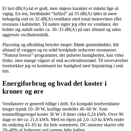
Et lavt dB(A)-tal er godt, men støjens karakter er mindst lige så
vigtig. En ren, bredbåndet “luftlyd” på 35 dB(A) føles tit mere
behagelig end en 32 dB(A) ventilator med tonal motorvinen eller
resonans i kabinettet. Til natten sigter jeg efter en ventilator, der
holder sig stabilt under ca. 30–33 dB(A) på nær afstand og uden
aggressiv oscillationsklik.
Placering og afkobling betyder meget: Bløde gummifødder, lidt
afstand til væggen og en solid bordplade reducerer resonanser.
“Natural breeze”-programmer, der pulserer hastigheden, kan virke
friske, men mange vågner af små accelerationsstød. Til soveværelser
foretrækker jeg en kontinuert lav hastighed med finjustering i små
trin.
Energiforbrug og hvad det koster i
kroner og øre
Ventilatorer er generelt billige i drift. En kompakt bordventilator
bruger typisk 10–30 W, kraftige modeller 40–60 W. Som
tommelfingerregel koster 30 W i 8 timer cirka 0,24 kWh. Over 90
dage er det ca. 21,6 kWh. Med en elpris på 2,0–3,0 kr./kWh ender
du omkring 43–65 kr. for hele sommeren. DC-motorer skærer ofte
20–40% af forbruget ved samme følte køling.