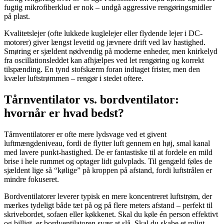
fugtig mikrofiberklud er nok – undgå aggressive rengøringsmidler
på plast.
Kvalitetslejer (ofte lukkede kuglelejer eller flydende lejer i DC-
motorer) giver længst levetid og jævnere drift ved lav hastighed.
Smøring er sjældent nødvendig på moderne enheder, men knirkelyd
fra oscillationsleddet kan afhjælpes ved let rengøring og korrekt
tilspænding. En tynd stofskærm foran indtaget frister, men den
kvæler luftstrømmen – rengør i stedet oftere.
Tårnventilator vs. bordventilator:
hvornår er hvad bedst?
Tårnventilatorer er ofte mere lydsvage ved et givent
luftmængdeniveau, fordi de flytter luft gennem en høj, smal kanal
med lavere punkt-hastighed. De er fantastiske til at fordele en mild
brise i hele rummet og optager lidt gulvplads. Til gengæld føles de
sjældent lige så “kølige” på kroppen på afstand, fordi luftstrålen er
mindre fokuseret.
Bordventilatorer leverer typisk en mere koncentreret luftstrøm, der
mærkes tydeligt både tæt på og på flere meters afstand – perfekt til
skrivebordet, sofaen eller køkkenet. Skal du køle én person effektivt
og billigt, er bordventilatoren svær at slå. Skal du skabe et roligt,