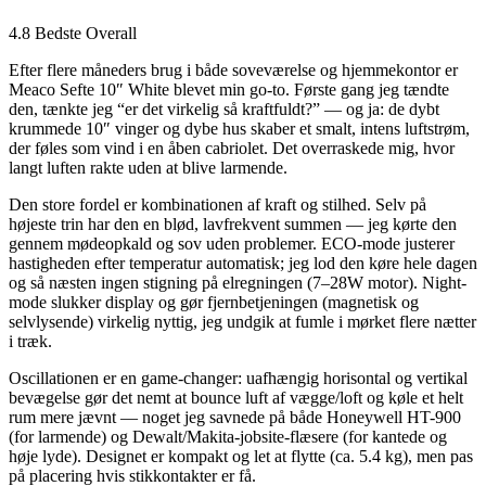
4.8 Bedste Overall
Efter flere måneders brug i både soveværelse og hjemmekontor er
Meaco Sefte 10″ White blevet min go-to. Første gang jeg tændte
den, tænkte jeg “er det virkelig så kraftfuldt?” — og ja: de dybt
krummede 10″ vinger og dybe hus skaber et smalt, intens luftstrøm,
der føles som vind i en åben cabriolet. Det overraskede mig, hvor
langt luften rakte uden at blive larmende.
Den store fordel er kombinationen af kraft og stilhed. Selv på
højeste trin har den en blød, lavfrekvent summen — jeg kørte den
gennem mødeopkald og sov uden problemer. ECO-mode justerer
hastigheden efter temperatur automatisk; jeg lod den køre hele dagen
og så næsten ingen stigning på elregningen (7–28W motor). Night-
mode slukker display og gør fjernbetjeningen (magnetisk og
selvlysende) virkelig nyttig, jeg undgik at fumle i mørket flere nætter
i træk.
Oscillationen er en game-changer: uafhængig horisontal og vertikal
bevægelse gør det nemt at bounce luft af vægge/loft og køle et helt
rum mere jævnt — noget jeg savnede på både Honeywell HT-900
(for larmende) og Dewalt/Makita-jobsite-flæsere (for kantede og
høje lyde). Designet er kompakt og let at flytte (ca. 5.4 kg), men pas
på placering hvis stikkontakter er få.