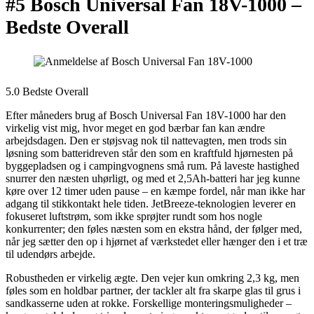
#5 Bosch Universal Fan 18V-1000 –
Bedste Overall
5.0 Bedste Overall
Efter måneders brug af Bosch Universal Fan 18V-1000 har den
virkelig vist mig, hvor meget en god bærbar fan kan ændre
arbejdsdagen. Den er støjsvag nok til nattevagten, men trods sin
løsning som batteridreven står den som en kraftfuld hjørnesten på
byggepladsen og i campingvognens små rum. På laveste hastighed
snurrer den næsten uhørligt, og med et 2,5Ah-batteri har jeg kunne
køre over 12 timer uden pause – en kæmpe fordel, når man ikke har
adgang til stikkontakt hele tiden. JetBreeze-teknologien leverer en
fokuseret luftstrøm, som ikke sprøjter rundt som hos nogle
konkurrenter; den føles næsten som en ekstra hånd, der følger med,
når jeg sætter den op i hjørnet af værkstedet eller hænger den i et træ
til udendørs arbejde.
Robustheden er virkelig ægte. Den vejer kun omkring 2,3 kg, men
føles som en holdbar partner, der tackler alt fra skarpe glas til grus i
sandkasserne uden at rokke. Forskellige monteringsmuligheder –