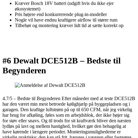
Kræver Bosch 18V batteri (udgift hvis du ikke ejer
økosystemet)
Pris højere end konkurrerende plug-in-modeller
Nogle vil have endnu kraftigere airflow til større rum
Tilbehør og montering kræver lidt tid at sætte korrekt op
#6 Dewalt DCE512B –
Bedste til
Begynderen
4.7/5 – Bedste til Begynderen Efter måneder med at teste DCE512B
har den været min mest betroede kølighjælp på byggepladsen og i
garagen. Den kraftige luftstrøm på op til 650 CFM, når jeg virkelig
har brug for afkøling, føles som en arbejdsblok, der ikke bøjer sig
for støv eller snavs. Og til trods for sit kraftværk bliver den næsten
lydløs på lavt og mellem hastighed, hvilket gør den behagelig at
have kørende i længere perioder. Monteringsmulighederne er
virkelig praktiske: den kan stå frit, hænges i væggen eller fastgøres