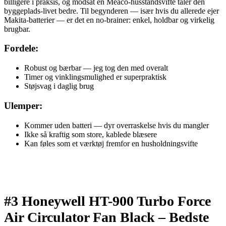
billigere i praksis, og modsat en Meaco-husstandsvifte tåler den
byggeplads-livet bedre. Til begynderen — især hvis du allerede ejer
Makita-batterier — er det en no-brainer: enkel, holdbar og virkelig
brugbar.
Fordele:
Robust og bærbar — jeg tog den med overalt
Timer og vinklingsmulighed er superpraktisk
Støjsvag i daglig brug
Ulemper:
Kommer uden batteri — dyr overraskelse hvis du mangler
Ikke så kraftig som store, kablede blæsere
Kan føles som et værktøj fremfor en husholdningsvifte
#3 Honeywell HT-900 Turbo Force
Air Circulator Fan Black –
Bedste