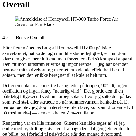
Overall
4.2 — Bedste Overall
Efter flere måneders brug af Honeywell HT-900 på både
skrivebordet, natbordet og i min lille studie-lejlighed, er min dom
klar: den giver mere luft end man forventer af et så kompakt apparat.
Den “turbo”-luftstrøm er virkelig imponerende — jeg har kørt den
henover mit skrivebord og mærket en kølende effekt helt hen til
sofaen, men den er ikke beregnet til at køle et helt rum.
Det er en enkel maskine: tre hastigheder på toppen, 90° tilt, ingen
oscillation og ingen fancy “naturlig vind”. Det gjorde den til en
pålidelig følgesvend ved min arbejdsplads, hvor jeg satte den på lav
som hvid støj, eller skruede op når sommervarmen bankede på. Et
par gange blev jeg dog irriteret over den lave, konstant dronende lyd
på medium/høj — den er ikke en Zen-ventilator.
Rengøring var en lille irritation. Gitteret kan ikke tages af, så jeg
endte med trykluft og støvsuger fra bagsiden. Til gengæld er den let
og billig, og i forhold til pris/ydelse slår den mange dyrere små