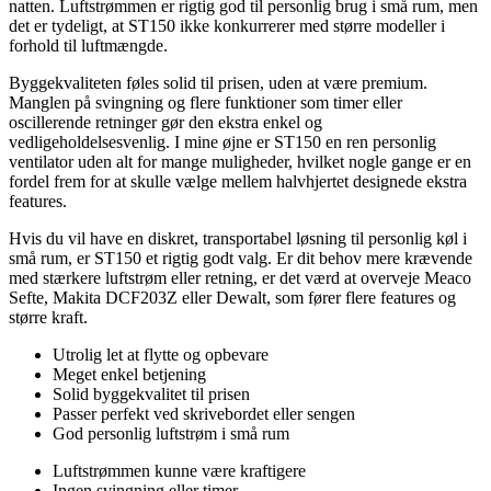
natten. Luftstrømmen er rigtig god til personlig brug i små rum, men
det er tydeligt, at ST150 ikke konkurrerer med større modeller i
forhold til luftmængde.
Byggekvaliteten føles solid til prisen, uden at være premium.
Manglen på svingning og flere funktioner som timer eller
oscillerende retninger gør den ekstra enkel og
vedligeholdelsesvenlig. I mine øjne er ST150 en ren personlig
ventilator uden alt for mange muligheder, hvilket nogle gange er en
fordel frem for at skulle vælge mellem halvhjertet designede ekstra
features.
Hvis du vil have en diskret, transportabel løsning til personlig køl i
små rum, er ST150 et rigtig godt valg. Er dit behov mere krævende
med stærkere luftstrøm eller retning, er det værd at overveje Meaco
Sefte, Makita DCF203Z eller Dewalt, som fører flere features og
større kraft.
Utrolig let at flytte og opbevare
Meget enkel betjening
Solid byggekvalitet til prisen
Passer perfekt ved skrivebordet eller sengen
God personlig luftstrøm i små rum
Luftstrømmen kunne være kraftigere
Ingen svingning eller timer