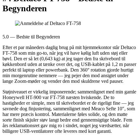
Begynderen
5.0 — Bedste til Begynderen
Efter et par måneders daglig brug på mit hjemmekontor står Deltaco
FT-758 som min go-to, når jeg vil have kølig luft uden støj eller
bøvl. Den er så let (0,643 kg) at jeg tager den fra skrivebord til
køkkenbord uden at tænke over det, og USB-kablet på 1,2 m passer
perfekt til laptop eller powerbank. Den 360° rotation gjorde hurtigt
min morgenrutine nemmere — jeg pejer den mod ansigtet under
lange Zoom-møder og vender den mod skuldrene ved pauser.
Støjniveauet er virkelig imponerende; sammenlignet med min gamle
Honeywell HT-900 var FT-758 næsten hviskende. De to
hastigheder er simple, men til skrivebordet er de rigeligt fine — jeg
savnede dog finjustering, sammenlignet med Meaco Sefte 10″, som
har mere præcis kontrol. Materialerne føles solide, og den matte
sorte finish skjuler støv langt bedre end gennemsigtige blade. Fem
års reklamationsret gav mig ro i sindet, noget jeg værdsætter, når
billigere USB-ventilatorer ofte leveres med kort garanti.