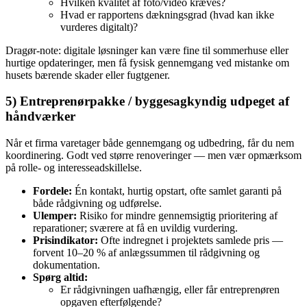
Hvilken kvalitet af foto/video kræves?
Hvad er rapportens dækningsgrad (hvad kan ikke
vurderes digitalt)?
Dragør‑note: digitale løsninger kan være fine til sommerhuse eller
hurtige opdateringer, men få fysisk gennemgang ved mistanke om
husets bærende skader eller fugtgener.
5) Entreprenørpakke / byggesagkyndig udpeget af
håndværker
Når et firma varetager både gennemgang og udbedring, får du nem
koordinering. Godt ved større renoveringer — men vær opmærksom
på rolle‑ og interesseadskillelse.
Fordele:
Én kontakt, hurtig opstart, ofte samlet garanti på
både rådgivning og udførelse.
Ulemper:
Risiko for mindre gennemsigtig prioritering af
reparationer; sværere at få en uvildig vurdering.
Prisindikator:
Ofte indregnet i projektets samlede pris —
forvent 10–20 % af anlægssummen til rådgivning og
dokumentation.
Spørg altid:
Er rådgivningen uafhængig, eller får entreprenøren
opgaven efterfølgende?