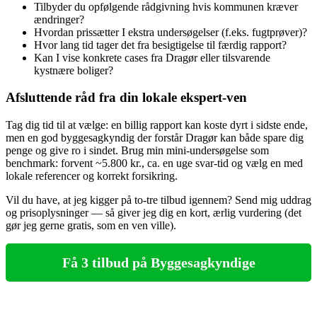
Tilbyder du opfølgende rådgivning hvis kommunen kræver
ændringer?
Hvordan prissætter I ekstra undersøgelser (f.eks. fugtprøver)?
Hvor lang tid tager det fra besigtigelse til færdig rapport?
Kan I vise konkrete cases fra Dragør eller tilsvarende
kystnære boliger?
Afsluttende råd fra din lokale ekspert‑ven
Tag dig tid til at vælge: en billig rapport kan koste dyrt i sidste ende,
men en god byggesagkyndig der forstår Dragør kan både spare dig
penge og give ro i sindet. Brug min mini‑undersøgelse som
benchmark: forvent ~5.800 kr., ca. en uge svar‑tid og vælg en med
lokale referencer og korrekt forsikring.
Vil du have, at jeg kigger på to‑tre tilbud igennem? Send mig uddrag
og prisoplysninger — så giver jeg dig en kort, ærlig vurdering (det
gør jeg gerne gratis, som en ven ville).
Få 3 tilbud på Byggesagkyndige