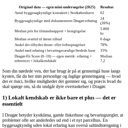
Original data — egen mini‑undersøgelse (2025)
Resultat
Antal byggesagkyndige kontaktet i Storkøbenhavn
62
24
Byggesagkyndige med dokumenteret Dragør‑erfaring
(39%)
5.800
Median pris for tilstandsrapport + besigtigelse
kr.
Median svartid til første tilbud
6 dage
Andel der tilbyder drone- eller loftsoptagelser
78%
Andel med erfaring i bevaringsværdige/fredede huse
35%
Dragør‑Fit Score (0–10) — egen metrik: erfaring +
Median
referencer + lokalkendskab
7,2
Som din nørdede ven, der har brugt år på at gennemgå huse langs
kysten, får du her min personlige og faglige gennemgang — hvad
der er risici, hvilke muligheder der gemmer sig, og præcis hvad du
skal spørge om, så du undgår dyre overraskelser i Dragør.
1) Lokalt kendskab er ikke bare et plus — det er
essentielt
I Dragør betyder kystklima, gamle fiskerhuse og bevaringsregler, at
problemer ofte ser anderledes ud end i et nyt parcelhus. En
byggesagkyndig uden lokal erfaring kan overså saltindtrængning i