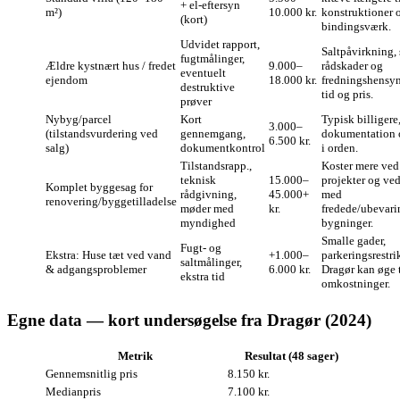
+ el-eftersyn
m²)
10.000 kr.
konstruktioner 
(kort)
bindingsværk.
Udvidet rapport,
Saltpåvirkning, 
fugtmålinger,
Ældre kystnært hus / fredet
9.000–
rådskader og
eventuelt
ejendom
18.000 kr.
fredningshensyn
destruktive
tid og pris.
prøver
Nybyg/parcel
Kort
Typisk billigere
3.000–
(tilstandsvurdering ved
gennemgang,
dokumentation 
6.500 kr.
salg)
dokumentkontrol
i orden.
Tilstandsrapp.,
Koster mere ved
teknisk
15.000–
projekter og ved
Komplet byggesag for
rådgivning,
45.000+
med
renovering/byggetilladelse
møder med
kr.
fredede/ubevar
myndighed
bygninger.
Smalle gader,
Fugt- og
Ekstra: Huse tæt ved vand
+1.000–
parkeringsrestri
saltmålinger,
& adgangsproblemer
6.000 kr.
Dragør kan øge 
ekstra tid
omkostninger.
Egne data — kort undersøgelse fra Dragør (2024)
Metrik
Resultat (48 sager)
Gennemsnitlig pris
8.150 kr.
Medianpris
7.100 kr.