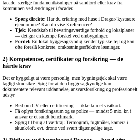
facade, særlige fundamentløsninger på sandjord eller krav fra
kommunen ved ændringer i facader.
Spørg direkte:
Har du erfaring med huse i Dragør/ kystnære
ejendomme? Kan du vise 3 referencer?
Tjek:
Kendskab til bevaringsværdige forhold og lokalplaner
— det gør en kæmpe forskel ved ombygninger.
Fordel:
En lokal byggesagkyndig kender typiske fejl og kan
ofte foreslå konkrete, omkostningseffektive løsninger.
2) Kompetencer, certifikater og forsikring — de
hårde krav
Det er hyggeligt at være personlig, men bygningstjek skal være
fagligt skudsikre. Sørg for at den byggesagkyndige kan
dokumentere relevant uddannelse, ansvarsforsikring og professionelt
udstyr.
Bed om CV eller certificering — ikke kun et visitkort.
Få oplyst forsikringssum og se police — mindst 5 mio. kr. i
ansvar er et sundt benchmark.
Spørg til brug af værktøj: Termografi, fugtmåler, kamera i
skunk/loft, evt. drone ved svært tilgængelige tage.