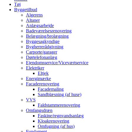
Tøj
Byggetilbud
Algerens
Altaner
Anlægsarbejde
Badeværelsesrenovering
Belægning/brolægning
Byggesagkyndige
Bygherrerådgivning
Carporte/garager
Dørtelefonanlæg
Ejendomsservice/Viceværtservice
Elektriker
Eltjek
Energimærke
Facaderenovering
Facademaling
Sandblæsning (af huse)
VVS
Faldstammerenovering
Omfangsdræn
Faskine/regnvandsanlæg
Kloakrenovering
Omfugning (af hus)
Fundament