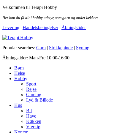
Skip
Velkommen til Terapi Hobby
to
the
Her kan du få alt i hobby udstyr, som garn og andet lækkert
content
Levering
|
Handelsbetingelser
|
Åbningstider
Terapi Hobby
Popular searches:
Garn
|
Strikkepinde
|
Syning
Åbningstider: Man-Fre 10:00-16:00
Børn
Helse
Hobby
Sport
Rejse
Gaming
Lyd & Billede
Hus
Bil
Have
Køkken
Værktøj
Kontor