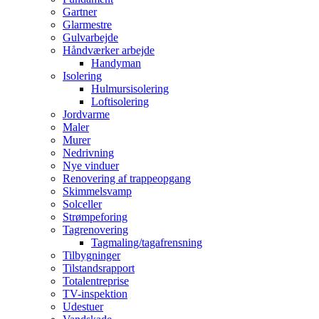
Gartner
Glarmestre
Gulvarbejde
Håndværker arbejde
Handyman
Isolering
Hulmursisolering
Loftisolering
Jordvarme
Maler
Murer
Nedrivning
Nye vinduer
Renovering af trappeopgang
Skimmelsvamp
Solceller
Strømpeforing
Tagrenovering
Tagmaling/tagafrensning
Tilbygninger
Tilstandsrapport
Totalentreprise
TV-inspektion
Udestuer