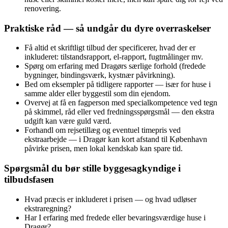
renovering.
Praktiske råd — så undgår du dyre overraskelser
Få altid et skriftligt tilbud der specificerer, hvad der er
inkluderet: tilstandsrapport, el-rapport, fugtmålinger mv.
Spørg om erfaring med Dragørs særlige forhold (fredede
bygninger, bindingsværk, kystnær påvirkning).
Bed om eksempler på tidligere rapporter — især for huse i
samme alder eller byggestil som din ejendom.
Overvej at få en fagperson med specialkompetence ved tegn
på skimmel, råd eller ved fredningsspørgsmål — den ekstra
udgift kan være guld værd.
Forhandl om rejsetillæg og eventuel timepris ved
ekstraarbejde — i Dragør kan kort afstand til København
påvirke prisen, men lokal kendskab kan spare tid.
Spørgsmål du bør stille byggesagkyndige i
tilbudsfasen
Hvad præcis er inkluderet i prisen — og hvad udløser
ekstraregning?
Har I erfaring med fredede eller bevaringsværdige huse i
Dragør?