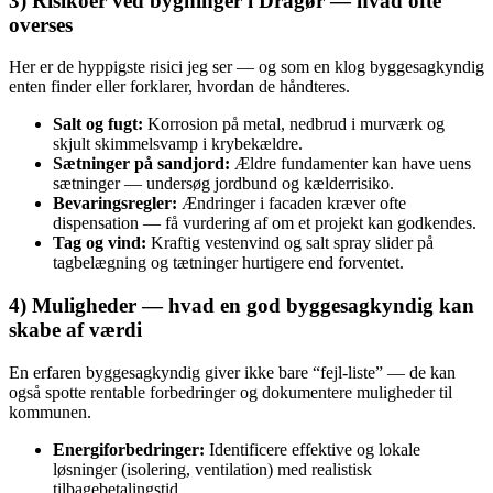
3) Risikoer ved bygninger i Dragør — hvad ofte
overses
Her er de hyppigste risici jeg ser — og som en klog byggesagkyndig
enten finder eller forklarer, hvordan de håndteres.
Salt og fugt:
Korrosion på metal, nedbrud i murværk og
skjult skimmelsvamp i krybekældre.
Sætninger på sandjord:
Ældre fundamenter kan have uens
sætninger — undersøg jordbund og kælderrisiko.
Bevaringsregler:
Ændringer i facaden kræver ofte
dispensation — få vurdering af om et projekt kan godkendes.
Tag og vind:
Kraftig vestenvind og salt spray slider på
tagbelægning og tætninger hurtigere end forventet.
4) Muligheder — hvad en god byggesagkyndig kan
skabe af værdi
En erfaren byggesagkyndig giver ikke bare “fejl‑liste” — de kan
også spotte rentable forbedringer og dokumentere muligheder til
kommunen.
Energiforbedringer:
Identificere effektive og lokale
løsninger (isolering, ventilation) med realistisk
tilbagebetalingstid.