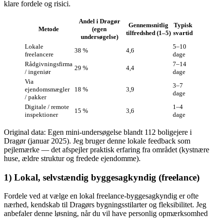
klare fordele og risici.
Andel i Dragør
Gennemsnitlig
Typisk
Metode
(egen
tilfredshed (1–5)
svartid
undersøgelse)
Lokale
5–10
38 %
4,6
freelancere
dage
Rådgivningsfirma
7–14
29 %
4,4
/ ingeniør
dage
Via
3–7
ejendomsmægler
18 %
3,9
dage
/ pakker
Digitale / remote
1–4
15 %
3,6
inspektioner
dage
Original data: Egen mini‑undersøgelse blandt 112 boligejere i
Dragør (januar 2025). Jeg bruger denne lokale feedback som
pejlemærke — det afspejler praktisk erfaring fra området (kystnære
huse, ældre struktur og fredede ejendomme).
1) Lokal, selvstændig byggesagkyndig (freelance)
Fordele ved at vælge en lokal freelance‑byggesagkyndig er ofte
nærhed, kendskab til Dragørs bygningsstilarter og fleksibilitet. Jeg
anbefaler denne løsning, når du vil have personlig opmærksomhed