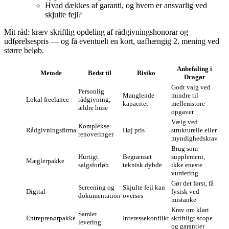
Hvad dækkes af garanti, og hvem er ansvarlig ved
skjulte fejl?
Mit råd: kræv skriftlig opdeling af rådgivningshonorar og
udførelsespris — og få eventuelt en kort, uafhængig 2. mening ved
større beløb.
Anbefaling i
Metode
Bedst til
Risiko
Dragør
Godt valg ved
Personlig
Manglende
mindre til
Lokal freelance
rådgivning,
kapacitet
mellemstore
ældre huse
opgaver
Vælg ved
Komplekse
Rådgivningsfirma
Høj pris
strukturelle eller
renoveringer
myndighedskrav
Brug som
Hurtigt
Begrænset
supplement,
Mæglerpakke
salgsforløb
teknisk dybde
ikke eneste
vurdering
Gør det først, få
Screening og
Skjulte fejl kan
Digital
fysisk ved
dokumentation
overses
mistanke
Krav om klart
Samlet
Entreprenørpakke
Interessekonflikt
skriftligt scope
levering
og garantier