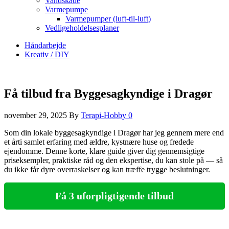
Vandskade
Varmepumpe
Varmepumper (luft-til-luft)
Vedligeholdelsesplaner
Håndarbejde
Kreativ / DIY
Få tilbud fra Byggesagkyndige i Dragør
november 29, 2025
By
Terapi-Hobby
0
Som din lokale byggesagkyndige i Dragør har jeg gennem mere end
et årti samlet erfaring med ældre, kystnære huse og fredede
ejendomme. Denne korte, klare guide giver dig gennemsigtige
priseksempler, praktiske råd og den ekspertise, du kan stole på — så
du ikke får dyre overraskelser og kan træffe trygge beslutninger.
Få 3 uforpligtigende tilbud