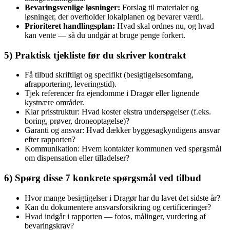
Bevaringsvenlige løsninger:
Forslag til materialer og
løsninger, der overholder lokalplanen og bevarer værdi.
Prioriteret handlingsplan:
Hvad skal ordnes nu, og hvad
kan vente — så du undgår at bruge penge forkert.
5) Praktisk tjekliste før du skriver kontrakt
Få tilbud skriftligt og specifikt (besigtigelsesomfang,
afrapportering, leveringstid).
Tjek referencer fra ejendomme i Dragør eller lignende
kystnære områder.
Klar prisstruktur: Hvad koster ekstra undersøgelser (f.eks.
boring, prøver, droneoptagelse)?
Garanti og ansvar: Hvad dækker byggesagkyndigens ansvar
efter rapporten?
Kommunikation: Hvem kontakter kommunen ved spørgsmål
om dispensation eller tilladelser?
6) Spørg disse 7 konkrete spørgsmål ved tilbud
Hvor mange besigtigelser i Dragør har du lavet det sidste år?
Kan du dokumentere ansvarsforsikring og certificeringer?
Hvad indgår i rapporten — fotos, målinger, vurdering af
bevaringskrav?