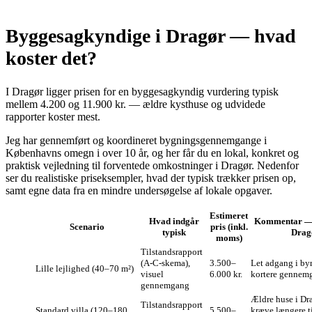
Byggesagkyndige i Dragør — hvad
koster det?
I Dragør ligger prisen for en byggesagkyndig vurdering typisk
mellem 4.200 og 11.900 kr. — ældre kysthuse og udvidede
rapporter koster mest.
Jeg har gennemført og koordineret bygningsgennemgange i
Københavns omegn i over 10 år, og her får du en lokal, konkret og
praktisk vejledning til forventede omkostninger i Dragør. Nedenfor
ser du realistiske priseksempler, hvad der typisk trækker prisen op,
samt egne data fra en mindre undersøgelse af lokale opgaver.
Estimeret
Hvad indgår
Kommentar — 
Scenario
pris (inkl.
typisk
Drag
moms)
Tilstandsrapport
(A‑C‑skema),
3.500–
Let adgang i by
Lille lejlighed (40–70 m²)
visuel
6.000 kr.
kortere gennemg
gennemgang
Ældre huse i Dr
Tilstandsrapport
Standard villa (120–180
5.500–
kræve længere t