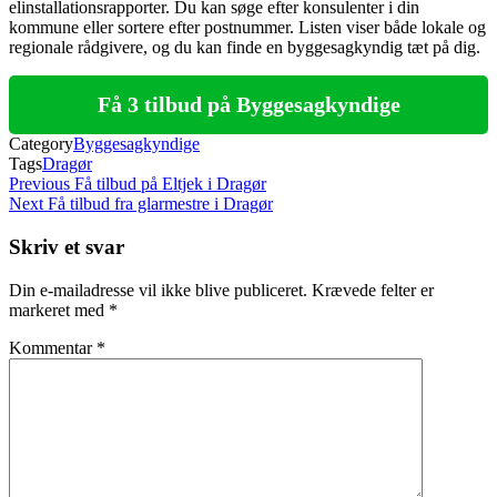
elinstallationsrapporter. Du kan søge efter konsulenter i din
kommune eller sortere efter postnummer. Listen viser både lokale og
regionale rådgivere, og du kan finde en byggesagkyndig tæt på dig.
Få 3 tilbud på Byggesagkyndige
Category
Byggesagkyndige
Tags
Dragør
Indlægsnavigation
Previous
Previous
Få tilbud på Eltjek i Dragør
Post
Next
Next
Få tilbud fra glarmestre i Dragør
Post
Skriv et svar
Din e-mailadresse vil ikke blive publiceret.
Krævede felter er
markeret med
*
Kommentar
*