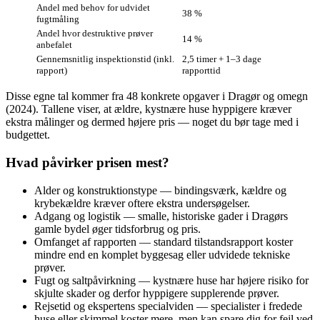
Andel med behov for udvidet
38 %
fugtmåling
Andel hvor destruktive prøver
14 %
anbefalet
Gennemsnitlig inspektionstid (inkl.
2,5 timer + 1–3 dage
rapport)
rapporttid
Disse egne tal kommer fra 48 konkrete opgaver i Dragør og omegn
(2024). Tallene viser, at ældre, kystnære huse hyppigere kræver
ekstra målinger og dermed højere pris — noget du bør tage med i
budgettet.
Hvad påvirker prisen mest?
Alder og konstruktionstype — bindingsværk, kældre og
krybekældre kræver oftere ekstra undersøgelser.
Adgang og logistik — smalle, historiske gader i Dragørs
gamle bydel øger tidsforbrug og pris.
Omfanget af rapporten — standard tilstandsrapport koster
mindre end en komplet byggesag eller udvidede tekniske
prøver.
Fugt og saltpåvirkning — kystnære huse har højere risiko for
skjulte skader og derfor hyppigere supplerende prøver.
Rejsetid og ekspertens specialviden — specialister i fredede
huse eller skimmel koster mere, men kan spare dig for fejl ved