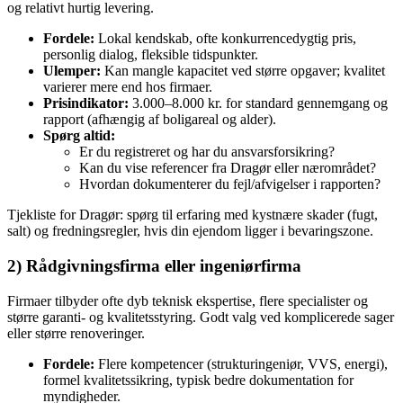
og relativt hurtig levering.
Fordele:
Lokal kendskab, ofte konkurrencedygtig pris,
personlig dialog, fleksible tidspunkter.
Ulemper:
Kan mangle kapacitet ved større opgaver; kvalitet
varierer mere end hos firmaer.
Prisindikator:
3.000–8.000 kr. for standard gennemgang og
rapport (afhængig af boligareal og alder).
Spørg altid:
Er du registreret og har du ansvarsforsikring?
Kan du vise referencer fra Dragør eller nærområdet?
Hvordan dokumenterer du fejl/afvigelser i rapporten?
Tjekliste for Dragør: spørg til erfaring med kystnære skader (fugt,
salt) og fredningsregler, hvis din ejendom ligger i bevaringszone.
2) Rådgivningsfirma eller ingeniørfirma
Firmaer tilbyder ofte dyb teknisk ekspertise, flere specialister og
større garanti- og kvalitetsstyring. Godt valg ved komplicerede sager
eller større renoveringer.
Fordele:
Flere kompetencer (strukturingeniør, VVS, energi),
formel kvalitetssikring, typisk bedre dokumentation for
myndigheder.