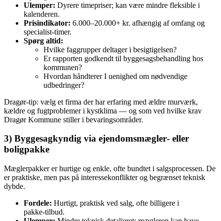
Ulemper:
Dyrere timepriser; kan være mindre fleksible i
kalenderen.
Prisindikator:
6.000–20.000+ kr. afhængig af omfang og
specialist‑timer.
Spørg altid:
Hvilke faggrupper deltager i besigtigelsen?
Er rapporten godkendt til byggesagsbehandling hos
kommunen?
Hvordan håndterer I uenighed om nødvendige
udbedringer?
Dragør‑tip: vælg et firma der har erfaring med ældre murværk,
kældre og fugtproblemer i kystklima — og som ved hvilke krav
Dragør Kommune stiller i bevaringsområder.
3) Byggesagkyndig via ejendomsmægler‑ eller
boligpakke
Mæglerpakker er hurtige og enkle, ofte bundtet i salgsprocessen. De
er praktiske, men pas på interessekonflikter og begrænset teknisk
dybde.
Fordele:
Hurtigt, praktisk ved salg, ofte billigere i
pakke‑tilbud.
Ulemper:
Mindre teknisk detaljeret; mægleren kan have