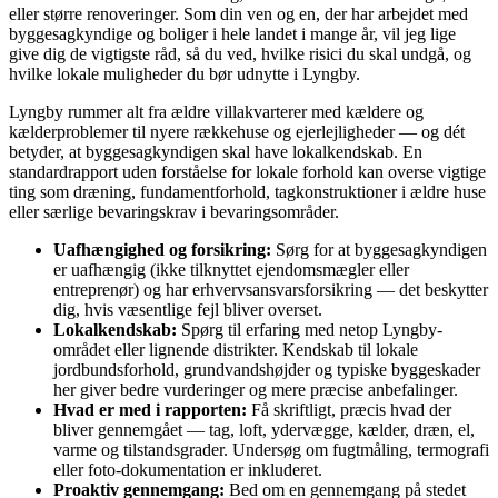
eller større renoveringer. Som din ven og en, der har arbejdet med
byggesagkyndige og boliger i hele landet i mange år, vil jeg lige
give dig de vigtigste råd, så du ved, hvilke risici du skal undgå, og
hvilke lokale muligheder du bør udnytte i Lyngby.
Lyngby rummer alt fra ældre villakvarterer med kældere og
kælderproblemer til nyere rækkehuse og ejerlejligheder — og dét
betyder, at byggesagkyndigen skal have lokalkendskab. En
standardrapport uden forståelse for lokale forhold kan overse vigtige
ting som dræning, fundamentforhold, tagkonstruktioner i ældre huse
eller særlige bevaringskrav i bevaringsområder.
Uafhængighed og forsikring:
Sørg for at byggesagkyndigen
er uafhængig (ikke tilknyttet ejendomsmægler eller
entreprenør) og har erhvervsansvarsforsikring — det beskytter
dig, hvis væsentlige fejl bliver overset.
Lokalkendskab:
Spørg til erfaring med netop Lyngby-
området eller lignende distrikter. Kendskab til lokale
jordbundsforhold, grundvandshøjder og typiske byggeskader
her giver bedre vurderinger og mere præcise anbefalinger.
Hvad er med i rapporten:
Få skriftligt, præcis hvad der
bliver gennemgået — tag, loft, ydervægge, kælder, dræn, el,
varme og tilstandsgrader. Undersøg om fugtmåling, termografi
eller foto-dokumentation er inkluderet.
Proaktiv gennemgang:
Bed om en gennemgang på stedet