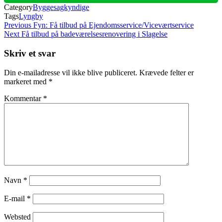
Category
Byggesagkyndige
Tags
Lyngby
Indlægsnavigation
Previous
Previous
Fyn: Få tilbud på Ejendomsservice/Viceværtservice
Post
Next
Next
Få tilbud på badeværelsesrenovering i Slagelse
Post
Skriv et svar
Din e-mailadresse vil ikke blive publiceret.
Krævede felter er
markeret med
*
Kommentar
*
Navn
*
E-mail
*
Websted