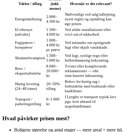
Ydelse / tillæg
(inkl.
Hvornår er det relevant?
moms)
Nødvendigt ved salg/udlejning;
2.000–
Energimærkning
nyere regler og opmåling kan
4.500 kr.
øge prisen.
El‑eftersyn
1.500–
Ved ældre installationer eller
(udvidet)
4.000 kr.
tvivl om el‑sikkerhed.
1.000–
Fugtprøver /
Ved mistanke om opstigende
4.000 kr.
boreprøver
fugt eller skjult vandskade.
pr. prøve
1.500–
Ved lugt, synlige tegn eller
Skimmelsvamptest
5.000 kr.
helbredsmæssig bekymring.
8.000–
Tvister eller komplicerede
Rets- /
20.000+
reklamationer — ofte
ekspertudtalelse
kr.
time‑baseret fakturering.
Behov for hurtig sag i
Hurtig levering
20–50%
forbindelse med budrunde eller
(24–48 timer)
tillæg
bankfrister.
I Lyngby er transport typisk lavt
Transport /
0–1.000
pga. kort afstand til
parkeringstillæg
kr.
inspektørfirmaer.
Hvad påvirker prisen mest?
Boligens størrelse og antal etager — mere areal = mere tid.