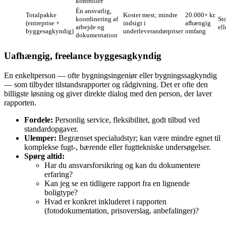
kontroller
Én ansvarlig,
Totalpakke
Koster mest; mindre
20.000+ kr.
koordinering af
St
(entreprise +
indsigt i
afhængig
arbejde og
el
byggesagkyndig)
underleverandørpriser
omfang
dokumentation
Uafhængig, freelance byggesagkyndig
En enkeltperson — ofte bygningsingeniør eller bygningssagkyndig
— som tilbyder tilstandsrapporter og rådgivning. Det er ofte den
billigste løsning og giver direkte dialog med den person, der laver
rapporten.
Fordele:
Personlig service, fleksibilitet, godt tilbud ved
standardopgaver.
Ulemper:
Begrænset specialudstyr; kan være mindre egnet til
komplekse fugt‑, bærende eller fugttekniske undersøgelser.
Spørg altid:
Har du ansvarsforsikring og kan du dokumentere
erfaring?
Kan jeg se en tidligere rapport fra en lignende
boligtype?
Hvad er konkret inkluderet i rapporten
(fotodokumentation, prisoverslag, anbefalinger)?