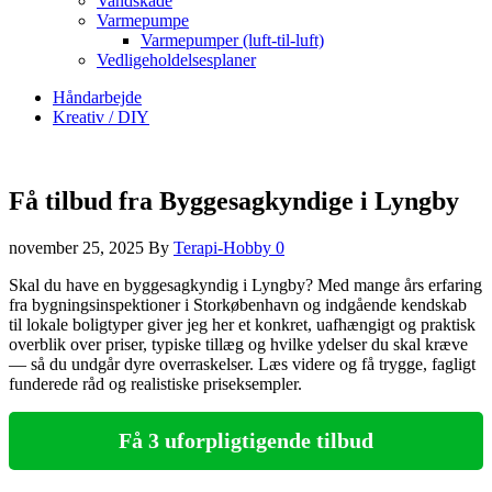
Vandskade
Varmepumpe
Varmepumper (luft-til-luft)
Vedligeholdelsesplaner
Håndarbejde
Kreativ / DIY
Få tilbud fra Byggesagkyndige i Lyngby
november 25, 2025
By
Terapi-Hobby
0
Skal du have en byggesagkyndig i Lyngby? Med mange års erfaring
fra bygningsinspektioner i Storkøbenhavn og indgående kendskab
til lokale boligtyper giver jeg her et konkret, uafhængigt og praktisk
overblik over priser, typiske tillæg og hvilke ydelser du skal kræve
— så du undgår dyre overraskelser. Læs videre og få trygge, fagligt
funderede råd og realistiske priseksempler.
Få 3 uforpligtigende tilbud