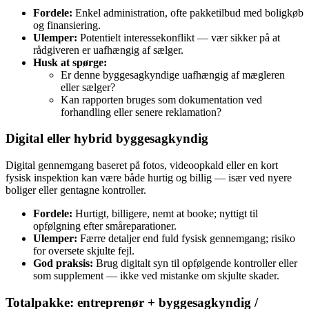
Fordele:
Enkel administration, ofte pakketilbud med boligkøb
og finansiering.
Ulemper:
Potentielt interessekonflikt — vær sikker på at
rådgiveren er uafhængig af sælger.
Husk at spørge:
Er denne byggesagkyndige uafhængig af mægleren
eller sælger?
Kan rapporten bruges som dokumentation ved
forhandling eller senere reklamation?
Digital eller hybrid byggesagkyndig
Digital gennemgang baseret på fotos, videoopkald eller en kort
fysisk inspektion kan være både hurtig og billig — især ved nyere
boliger eller gentagne kontroller.
Fordele:
Hurtigt, billigere, nemt at booke; nyttigt til
opfølgning efter småreparationer.
Ulemper:
Færre detaljer end fuld fysisk gennemgang; risiko
for oversete skjulte fejl.
God praksis:
Brug digitalt syn til opfølgende kontroller eller
som supplement — ikke ved mistanke om skjulte skader.
Totalpakke: entreprenør + byggesagkyndig /