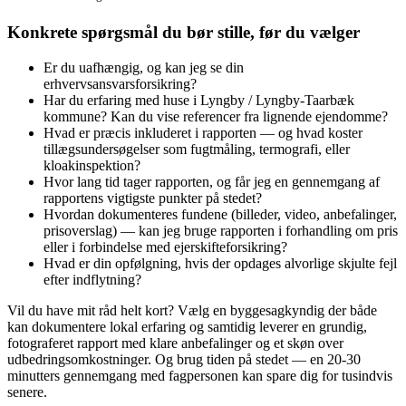
Konkrete spørgsmål du bør stille, før du vælger
Er du uafhængig, og kan jeg se din
erhvervsansvarsforsikring?
Har du erfaring med huse i Lyngby / Lyngby‑Taarbæk
kommune? Kan du vise referencer fra lignende ejendomme?
Hvad er præcis inkluderet i rapporten — og hvad koster
tillægsundersøgelser som fugtmåling, termografi, eller
kloakinspektion?
Hvor lang tid tager rapporten, og får jeg en gennemgang af
rapportens vigtigste punkter på stedet?
Hvordan dokumenteres fundene (billeder, video, anbefalinger,
prisoverslag) — kan jeg bruge rapporten i forhandling om pris
eller i forbindelse med ejerskifteforsikring?
Hvad er din opfølgning, hvis der opdages alvorlige skjulte fejl
efter indflytning?
Vil du have mit råd helt kort? Vælg en byggesagkyndig der både
kan dokumentere lokal erfaring og samtidig leverer en grundig,
fotograferet rapport med klare anbefalinger og et skøn over
udbedringsomkostninger. Og brug tiden på stedet — en 20‑30
minutters gennemgang med fagpersonen kan spare dig for tusindvis
senere.