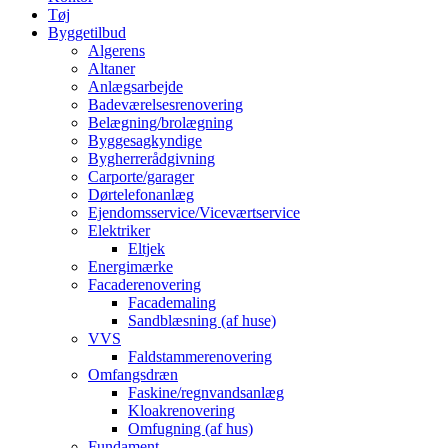
Tøj
Byggetilbud
Algerens
Altaner
Anlægsarbejde
Badeværelsesrenovering
Belægning/brolægning
Byggesagkyndige
Bygherrerådgivning
Carporte/garager
Dørtelefonanlæg
Ejendomsservice/Viceværtservice
Elektriker
Eltjek
Energimærke
Facaderenovering
Facademaling
Sandblæsning (af huse)
VVS
Faldstammerenovering
Omfangsdræn
Faskine/regnvandsanlæg
Kloakrenovering
Omfugning (af hus)
Fundament