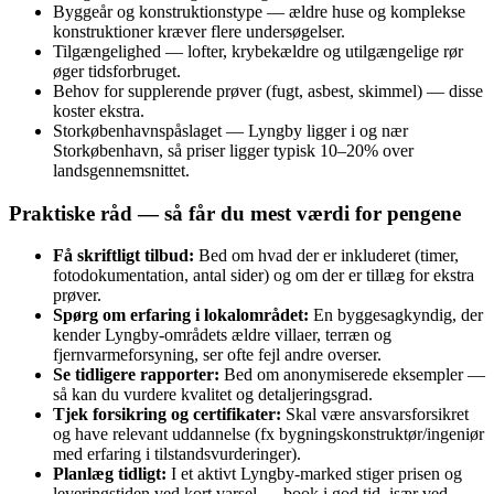
Byggeår og konstruktionstype — ældre huse og komplekse
konstruktioner kræver flere undersøgelser.
Tilgængelighed — lofter, krybekældre og utilgængelige rør
øger tidsforbruget.
Behov for supplerende prøver (fugt, asbest, skimmel) — disse
koster ekstra.
Storkøbenhavnspåslaget — Lyngby ligger i og nær
Storkøbenhavn, så priser ligger typisk 10–20% over
landsgennemsnittet.
Praktiske råd — så får du mest værdi for pengene
Få skriftligt tilbud:
Bed om hvad der er inkluderet (timer,
fotodokumentation, antal sider) og om der er tillæg for ekstra
prøver.
Spørg om erfaring i lokalområdet:
En byggesagkyndig, der
kender Lyngby‑områdets ældre villaer, terræn og
fjernvarmeforsyning, ser ofte fejl andre overser.
Se tidligere rapporter:
Bed om anonymiserede eksempler —
så kan du vurdere kvalitet og detaljeringsgrad.
Tjek forsikring og certifikater:
Skal være ansvarsforsikret
og have relevant uddannelse (fx bygningskonstruktør/ingeniør
med erfaring i tilstandsvurderinger).
Planlæg tidligt:
I et aktivt Lyngby‑marked stiger prisen og
leveringstiden ved kort varsel — book i god tid, især ved