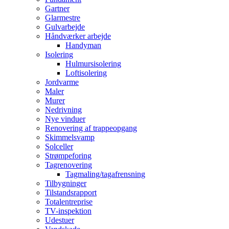
Gartner
Glarmestre
Gulvarbejde
Håndværker arbejde
Handyman
Isolering
Hulmursisolering
Loftisolering
Jordvarme
Maler
Murer
Nedrivning
Nye vinduer
Renovering af trappeopgang
Skimmelsvamp
Solceller
Strømpeforing
Tagrenovering
Tagmaling/tagafrensning
Tilbygninger
Tilstandsrapport
Totalentreprise
TV-inspektion
Udestuer