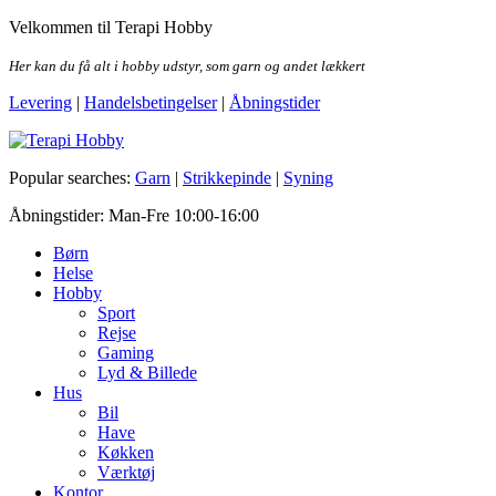
Skip
Velkommen til Terapi Hobby
to
the
Her kan du få alt i hobby udstyr, som garn og andet lækkert
content
Levering
|
Handelsbetingelser
|
Åbningstider
Terapi Hobby
Popular searches:
Garn
|
Strikkepinde
|
Syning
Åbningstider: Man-Fre 10:00-16:00
Børn
Helse
Hobby
Sport
Rejse
Gaming
Lyd & Billede
Hus
Bil
Have
Køkken
Værktøj
Kontor