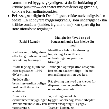
sammen med byggesagkyndigen, så du får forklaring på
kritiske punkter — det sparer misforståelser og giver dig
konkrete forhandlingspunkter.
Pris vs. grundighed:
Den billigste er ikke nødvendigvis den
bedste. En lidt dyrere byggesagkyndig, som undersøger ekstra
kritiske områder (kælder, tagrum, dræn), kan spare dig for
store uforudsete regninger.
Muligheder / hvad en god
Risici i Lyngby
byggesagkyndig kan hjælpe dig
med
Identificere behov for dræn- og
Kældervand, dårligt dræn
fugtsikring, kvantificere
eller høj grundvandsstand
omkostninger og prioritere
nær søer og lavninger.
løsninger.
Ældre tage og skjulte råd-
Termografi og inspektion af tagrum
eller fugtskader i 1930-
kan afsløre skader tidligt — bedre
60’er villaer.
forhandlingsposition ved køb.
Fredede eller
Rådgivning om hvad der kræves for
bevaringsværdige boliger
dispensationer og realistiske
med restriktioner for
renoveringsscenarier.
ændringer.
Komplekse
Vejledning om lokale
ejendomme/ombygninger
byggetilladelser og hvilke arbejder
hvor kommunale krav kan
kræver ansøgning til Lyngby-
være strenge.
Taarbæk Kommune.