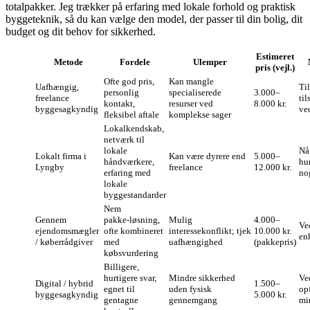
totalpakker. Jeg trækker på erfaring med lokale forhold og praktisk
byggeteknik, så du kan vælge den model, der passer til din bolig, dit
budget og dit behov for sikkerhed.
Estimeret
Metode
Fordele
Ulemper
pris (vejl.)
Ofte god pris,
Kan mangle
Uafhængig,
Ti
personlig
specialiserede
3.000–
freelance
ti
kontakt,
resurser ved
8.000 kr.
byggesagkyndig
ved
fleksibel aftale
komplekse sager
Lokalkendskab,
netværk til
lokale
Når
Lokalt firma i
Kan være dyrere end
5.000–
håndværkere,
hu
Lyngby
freelance
12.000 kr.
erfaring med
no
lokale
byggestandarder
Nem
Gennem
pakke‑løsning,
Mulig
4.000–
Ve
ejendomsmægler
ofte kombineret
interessekonflikt; tjek
10.000 kr.
en
/ køberrådgiver
med
uafhængighed
(pakkepris)
købsvurdering
Billigere,
hurtigere svar,
Mindre sikkerhed
Ve
Digital / hybrid
1.500–
egnet til
uden fysisk
op
byggesagkyndig
5.000 kr.
gentagne
gennemgang
mi