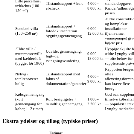
Lille parcelhus /
Tilstandsrapport + kort
4.000–
standardopgave.
rækkehus (100–
el‑check
8.000 kr.
Kælder/udhus øge
150 m²)
prisen.
Ældre konstrukti
og komplekse
Tilstandsrapport +
Standard villa
6.000–
installationer
fotodokumentation +
(150–250 m²)
12.000 kr.
(fjernvarme,
bygningsgennemgang
varmepumpe) giv
højere pris.
Ældre villa /
Hyppige skjulte fe
Udvidet gennemgang,
murermestervilla
9.000–
ældre Lyngby‑vill
fugt‑ og
med kælder/loft
18.000 kr.
— ofte behov for
svingningsvurdering
(bygget før 1960)
supplerende prøve
Rapporten bruges
Nybyg /
Tilstandsrapport med
ofte i
4.000–
totalrenoveret
fokus på
afleveringsforretn
9.000 kr.
bolig
dokumentation/garantier
kan kræve flere
besøg.
Købsgennemgang
God som supplem
(kort
Kort besigtigelse +
1.000–
til selve købsafta
gennemgang for
mundtlig gennemgang
3.500 kr.
— populært i trav
køber, 1–2 timer)
Lyngby‑markedet
Ekstra ydelser og tillæg (typiske priser)
Estimat