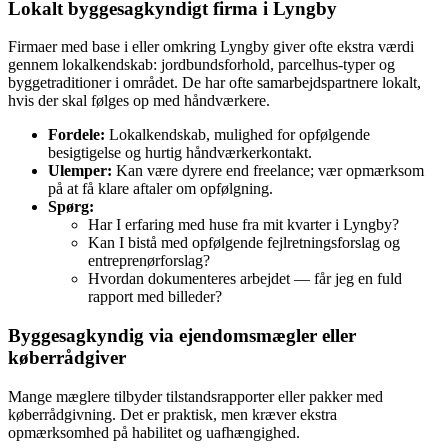
Lokalt byggesagkyndigt firma i Lyngby
Firmaer med base i eller omkring Lyngby giver ofte ekstra værdi
gennem lokalkendskab: jordbundsforhold, parcelhus‑typer og
byggetraditioner i området. De har ofte samarbejdspartnere lokalt,
hvis der skal følges op med håndværkere.
Fordele:
Lokalkendskab, mulighed for opfølgende
besigtigelse og hurtig håndværkerkontakt.
Ulemper:
Kan være dyrere end freelance; vær opmærksom
på at få klare aftaler om opfølgning.
Spørg:
Har I erfaring med huse fra mit kvarter i Lyngby?
Kan I bistå med opfølgende fejlretningsforslag og
entreprenørforslag?
Hvordan dokumenteres arbejdet — får jeg en fuld
rapport med billeder?
Byggesagkyndig via ejendomsmægler eller
køberrådgiver
Mange mæglere tilbyder tilstandsrapporter eller pakker med
køberrådgivning. Det er praktisk, men kræver ekstra
opmærksomhed på habilitet og uafhængighed.