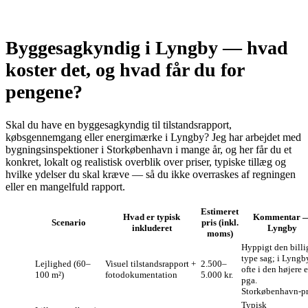
Byggesagkyndig i Lyngby — hvad
koster det, og hvad får du for
pengene?
Skal du have en byggesagkyndig til tilstandsrapport,
købsgennemgang eller energimærke i Lyngby? Jeg har arbejdet med
bygningsinspektioner i Storkøbenhavn i mange år, og her får du et
konkret, lokalt og realistisk overblik over priser, typiske tillæg og
hvilke ydelser du skal kræve — så du ikke overraskes af regningen
eller en mangelfuld rapport.
Estimeret
Hvad er typisk
Kommentar 
Scenario
pris (inkl.
inkluderet
Lyngby
moms)
Hyppigt den billi
type sag; i Lyngb
Lejlighed (60–
Visuel tilstandsrapport +
2.500–
ofte i den højere 
100 m²)
fotodokumentation
5.000 kr.
pga.
Storkøbenhavn‑pri
Typisk