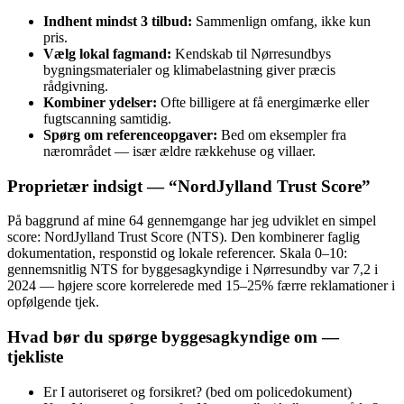
Indhent mindst 3 tilbud:
Sammenlign omfang, ikke kun
pris.
Vælg lokal fagmand:
Kendskab til Nørresundbys
bygningsmaterialer og klimabelastning giver præcis
rådgivning.
Kombiner ydelser:
Ofte billigere at få energimærke eller
fugtscanning samtidig.
Spørg om referenceopgaver:
Bed om eksempler fra
nærområdet — især ældre rækkehuse og villaer.
Proprietær indsigt — “NordJylland Trust Score”
På baggrund af mine 64 gennemgange har jeg udviklet en simpel
score: NordJylland Trust Score (NTS). Den kombinerer faglig
dokumentation, responstid og lokale referencer. Skala 0–10:
gennemsnitlig NTS for byggesagkyndige i Nørresundby var 7,2 i
2024 — højere score korrelerede med 15–25% færre reklamationer i
opfølgende tjek.
Hvad bør du spørge byggesagkyndige om —
tjekliste
Er I autoriseret og forsikret? (bed om policedokument)