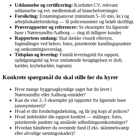
Uddannelse og certificering:
Kortfattet CV, relevant
uddannelse og evt. medlemskab af brancheforeninger.
Forsikring:
Erstatningsansvar (minimum 5–10 mio. kr.) og
arbejdsskadeforsikring — få policenummer og beløb skriftligt.
Prøverapporter og referencer:
Se eksempler fra lignende
huse i Nørresundby/Aalborg — ring til tidligere kunder.
Rapportens omfang:
Skal dække visuelt eftersyn,
fugtmålinger ved behov, fotos, prioriterede handlingspunkter
og omkostningsoverslag.
Tidsplan og levering:
Fastslå leveringstid for rapport,
opfølgningstid og hvor omfattende besigtigelsen er (loft,
kælder, krybekælder, tagrum).
Konkrete spørgsmål du skal stille før du hyrer
Hvor mange byggesagkyndige sager har du lavet i
Nørresundby eller Aalborg-området?
Kan du vise 2–3 eksempler på rapporter fra lignende huse
(anonymiseret)?
Hvad er din forsikringsdækning, og får jeg kopi af policen?
Hvad indeholder din rapport konkret — målinger, fotos,
prioriterede punkter og anslåede udbedringsomkostninger?
Hvordan håndterer du uventede fund (f.eks. skimmelsvamp
eller alvorlige sætningsskader)?