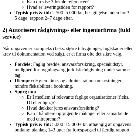
Kan du vise 3 lokale referencer?
Hvad er leveringstiden for rapport?
Typisk pris & tid:
2.500–5.000 kr., besigtigelse inden for 3–
5 dage, rapport 2–7 dage efter.
2) Autoriseret rådgivnings- eller ingeniørfirma (fuld
service)
Når opgaven er kompleks (f.eks. større tilbygninger, fugtskader eller
krav til dokumentation ved salg), er et firma ofte det sikre valg.
Fordele:
Faglig bredde, ansvarsforsikring, specialudstyr,
mulighed for bygnings- og juridisk rådgivning under samme
tag.
Ulemper:
Højere time- og administrationsomkostninger;
mindre fleksibilitet i bookning.
Spørg om:
Er I medlem af relevante faglige organisationer (f.eks.
DI eller lign.)?
Hvad dækker jeres ansvarsforsikring?
Kan I håndtere opfølgende målinger eller samarbejde
med entreprenør?
Typisk pris & tid:
5.000–15.000+ kr. afhængig af opgavens
omfang; planlæg 1–3 uger fra forespørgsel til færdig rapport.