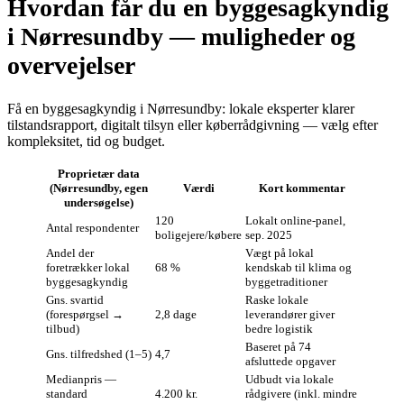
Hvordan får du en byggesagkyndig
i Nørresundby — muligheder og
overvejelser
Få en byggesagkyndig i Nørresundby: lokale eksperter klarer
tilstandsrapport, digitalt tilsyn eller køberrådgivning — vælg efter
kompleksitet, tid og budget.
Proprietær data
(Nørresundby, egen
Værdi
Kort kommentar
undersøgelse)
120
Lokalt online-panel,
Antal respondenter
boligejere/købere
sep. 2025
Andel der
Vægt på lokal
foretrækker lokal
68 %
kendskab til klima og
byggesagkyndig
byggetraditioner
Gns. svartid
Raske lokale
(forespørgsel →
2,8 dage
leverandører giver
tilbud)
bedre logistik
Baseret på 74
Gns. tilfredshed (1–5)
4,7
afsluttede opgaver
Medianpris —
Udbudt via lokale
standard
4.200 kr.
rådgivere (inkl. mindre