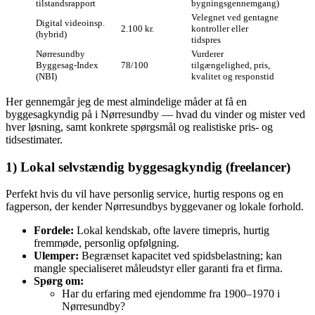
tilstandsrapport
bygningsgennemgang)
Velegnet ved gentagne
Digital videoinsp.
2.100 kr.
kontroller eller
(hybrid)
tidspres
Nørresundby
Vurderer
Byggesag‑Index
78/100
tilgængelighed, pris,
(NBI)
kvalitet og responstid
Her gennemgår jeg de mest almindelige måder at få en
byggesagkyndig på i Nørresundby — hvad du vinder og mister ved
hver løsning, samt konkrete spørgsmål og realistiske pris- og
tidsestimater.
1) Lokal selvstændig byggesagkyndig (freelancer)
Perfekt hvis du vil have personlig service, hurtig respons og en
fagperson, der kender Nørresundbys byggevaner og lokale forhold.
Fordele:
Lokal kendskab, ofte lavere timepris, hurtig
fremmøde, personlig opfølgning.
Ulemper:
Begrænset kapacitet ved spidsbelastning; kan
mangle specialiseret måleudstyr eller garanti fra et firma.
Spørg om:
Har du erfaring med ejendomme fra 1900–1970 i
Nørresundby?