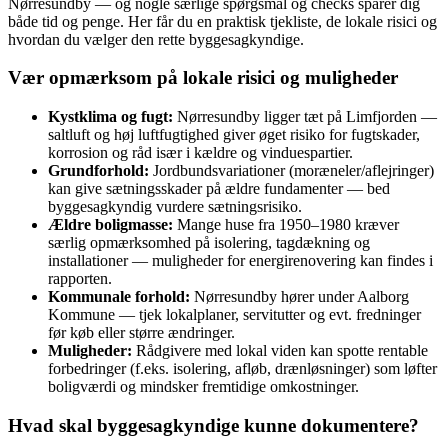
Nørresundby — og nogle særlige spørgsmål og checks sparer dig
både tid og penge. Her får du en praktisk tjekliste, de lokale risici og
hvordan du vælger den rette byggesagkyndige.
Vær opmærksom på lokale risici og muligheder
Kystklima og fugt:
Nørresundby ligger tæt på Limfjorden —
saltluft og høj luftfugtighed giver øget risiko for fugtskader,
korrosion og råd især i kældre og vinduespartier.
Grundforhold:
Jordbundsvariationer (moræneler/aflejringer)
kan give sætningsskader på ældre fundamenter — bed
byggesagkyndig vurdere sætningsrisiko.
Ældre boligmasse:
Mange huse fra 1950–1980 kræver
særlig opmærksomhed på isolering, tagdækning og
installationer — muligheder for energirenovering kan findes i
rapporten.
Kommunale forhold:
Nørresundby hører under Aalborg
Kommune — tjek lokalplaner, servitutter og evt. fredninger
før køb eller større ændringer.
Muligheder:
Rådgivere med lokal viden kan spotte rentable
forbedringer (f.eks. isolering, afløb, drænløsninger) som løfter
boligværdi og mindsker fremtidige omkostninger.
Hvad skal byggesagkyndige kunne dokumentere?