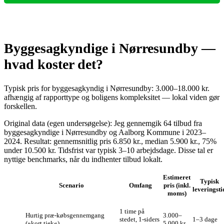
Byggesagkyndige i Nørresundby —
hvad koster det?
Typisk pris for byggesagkyndig i Nørresundby: 3.000–18.000 kr.
afhængig af rapporttype og boligens kompleksitet — lokal viden gør
forskellen.
Original data (egen undersøgelse): Jeg gennemgik 64 tilbud fra
byggesagkyndige i Nørresundby og Aalborg Kommune i 2023–
2024. Resultat: gennemsnitlig pris 6.850 kr., median 5.900 kr., 75%
under 10.500 kr. Tidsfrist var typisk 3–10 arbejdsdage. Disse tal er
nyttige benchmarks, når du indhenter tilbud lokalt.
Estimeret
Typisk
Scenario
Omfang
pris (inkl.
leveringsti
moms)
1 time på
Hurtig præ-købsgennemgang
3.000–
stedet, 1‑siders
1–3 dage
(»kort tjek«)
5.000 kr.