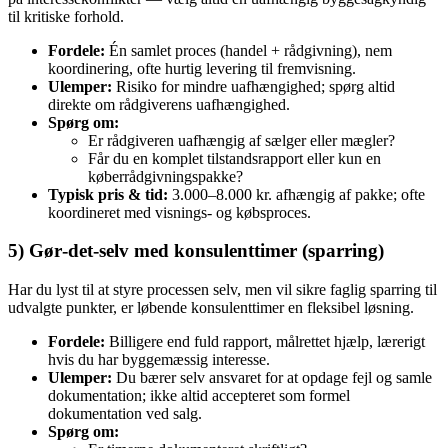
til kritiske forhold.
Fordele:
Én samlet proces (handel + rådgivning), nem
koordinering, ofte hurtig levering til fremvisning.
Ulemper:
Risiko for mindre uafhængighed; spørg altid
direkte om rådgiverens uafhængighed.
Spørg om:
Er rådgiveren uafhængig af sælger eller mægler?
Får du en komplet tilstandsrapport eller kun en
køberrådgivningspakke?
Typisk pris & tid:
3.000–8.000 kr. afhængig af pakke; ofte
koordineret med visnings- og købsproces.
5) Gør‑det‑selv med konsulenttimer (sparring)
Har du lyst til at styre processen selv, men vil sikre faglig sparring til
udvalgte punkter, er løbende konsulenttimer en fleksibel løsning.
Fordele:
Billigere end fuld rapport, målrettet hjælp, lærerigt
hvis du har byggemæssig interesse.
Ulemper:
Du bærer selv ansvaret for at opdage fejl og samle
dokumentation; ikke altid accepteret som formel
dokumentation ved salg.
Spørg om: