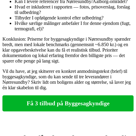
Kan I levere referencer fra Nørresundby/Aalborg-området?
Hvad er inkluderet i rapporten — fotos, prisoverslag, forslag
til udbedring?
Tilbyder I opfølgende kontrol efter udbedring?
Hvilke særlige målinger anbefaler I for denne ejendom (fugt,
termografi, el)?
Konklusion: Priserne for byggesagkyndige i Nørresundby spænder
bredt, men med lokale benchmarks (gennemsnit ~6.850 kr.) og en
klar opgavebeskrivelse kan du få et realistisk tilbud. Prioriter
dokumentation og lokal erfaring fremfor den billigste pris — det
sparer ofte penge på lang sigt.
Vil du have, at jeg skitserer en konkret anmodningstekst (brief) til
byggesagkyndige, som du kan sende til tre leverandører i
Nørresundby? Skriv lidt om boligens alder og størrelse, så laver jeg
én klar skabelon til dig.
Få 3 tilbud på Byggesagkyndige