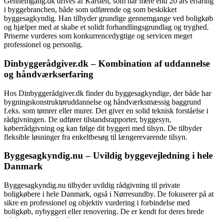
Gennemgang.dk drives af Karsten, som har mere end 20 års erfaring
i byggebranchen, både som udførende og som beskikket
byggesagkyndig. Han tilbyder grundige gennemgange ved boligkøb
og hjælper med at skabe et solidt forhandlingsgrundlag og tryghed.
Priserne vurderes som konkurrencedygtige og servicen meget
professionel og personlig.
Dinbyggerådgiver.dk – Kombination af uddannelse
og håndværkserfaring
Hos Dinbyggerådgiver.dk finder du byggesagkyndige, der både har
bygningskonstruktøruddannelse og håndværksmæssig baggrund
f.eks. som tømrer eller murer. Det giver en solid teknisk forståelse i
rådgivningen. De udfører tilstandsrapporter, byggesyn,
køberrådgivning og kan følge dit byggeri med tilsyn. De tilbyder
fleksible løsninger fra enkeltbesøg til længerevarende tilsyn.
Byggesagkyndig.nu – Uvildig byggevejledning i hele
Danmark
Byggesagkyndig.nu tilbyder uvildig rådgivning til private
boligkøbere i hele Danmark, også i Nørresundby. De fokuserer på at
sikre en professionel og objektiv vurdering i forbindelse med
boligkøb, nybyggeri eller renovering. De er kendt for deres brede