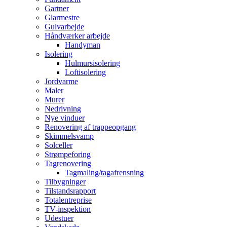
Gartner
Glarmestre
Gulvarbejde
Håndværker arbejde
Handyman
Isolering
Hulmursisolering
Loftisolering
Jordvarme
Maler
Murer
Nedrivning
Nye vinduer
Renovering af trappeopgang
Skimmelsvamp
Solceller
Strømpeforing
Tagrenovering
Tagmaling/tagafrensning
Tilbygninger
Tilstandsrapport
Totalentreprise
TV-inspektion
Udestuer