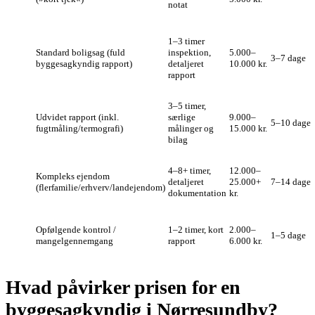
notat
1–3 timer
Standard boligsag (fuld
inspektion,
5.000–
3–7 dage
byggesagkyndig rapport)
detaljeret
10.000 kr.
rapport
3–5 timer,
Udvidet rapport (inkl.
særlige
9.000–
5–10 dage
fugtmåling/termografi)
målinger og
15.000 kr.
bilag
4–8+ timer,
12.000–
Kompleks ejendom
detaljeret
25.000+
7–14 dage
(flerfamilie/erhverv/landejendom)
dokumentation
kr.
Opfølgende kontrol /
1–2 timer, kort
2.000–
1–5 dage
mangelgennemgang
rapport
6.000 kr.
Hvad påvirker prisen for en
byggesagkyndig i Nørresundby?