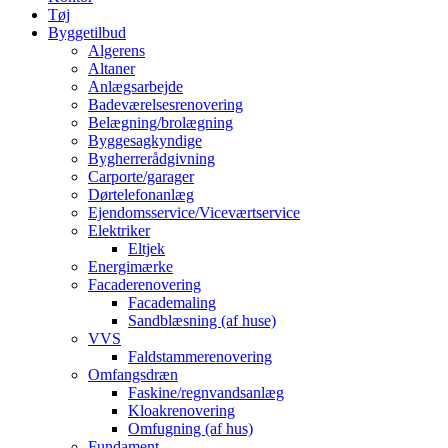
Tøj
Byggetilbud
Algerens
Altaner
Anlægsarbejde
Badeværelsesrenovering
Belægning/brolægning
Byggesagkyndige
Bygherrerådgivning
Carporte/garager
Dørtelefonanlæg
Ejendomsservice/Viceværtservice
Elektriker
Eltjek
Energimærke
Facaderenovering
Facademaling
Sandblæsning (af huse)
VVS
Faldstammerenovering
Omfangsdræn
Faskine/regnvandsanlæg
Kloakrenovering
Omfugning (af hus)
Fundament