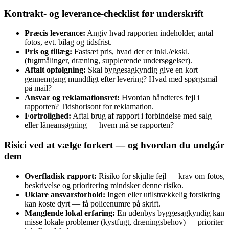
Kontrakt- og leverance‑checklist før underskrift
Præcis leverance:
Angiv hvad rapporten indeholder, antal
fotos, evt. bilag og tidsfrist.
Pris og tillæg:
Fastsæt pris, hvad der er inkl./ekskl.
(fugtmålinger, dræning, supplerende undersøgelser).
Aftalt opfølgning:
Skal byggesagkyndig give en kort
gennemgang mundtligt efter levering? Hvad med spørgsmål
på mail?
Ansvar og reklamationsret:
Hvordan håndteres fejl i
rapporten? Tidshorisont for reklamation.
Fortrolighed:
Aftal brug af rapport i forbindelse med salg
eller låneansøgning — hvem må se rapporten?
Risici ved at vælge forkert — og hvordan du undgår
dem
Overfladisk rapport:
Risiko for skjulte fejl — krav om fotos,
beskrivelse og prioritering mindsker denne risiko.
Uklare ansvarsforhold:
Ingen eller utilstrækkelig forsikring
kan koste dyrt — få policenumre på skrift.
Manglende lokal erfaring:
En udenbys byggesagkyndig kan
misse lokale problemer (kystfugt, dræningsbehov) — prioriter