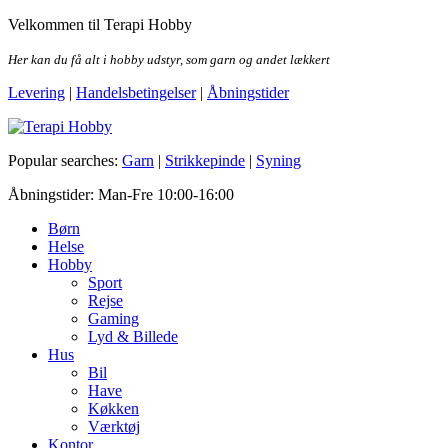
Skip
Velkommen til Terapi Hobby
to
the
Her kan du få alt i hobby udstyr, som garn og andet lækkert
content
Levering
|
Handelsbetingelser
|
Åbningstider
Terapi Hobby
Popular searches:
Garn
|
Strikkepinde
|
Syning
Åbningstider: Man-Fre 10:00-16:00
Børn
Helse
Hobby
Sport
Rejse
Gaming
Lyd & Billede
Hus
Bil
Have
Køkken
Værktøj
Kontor