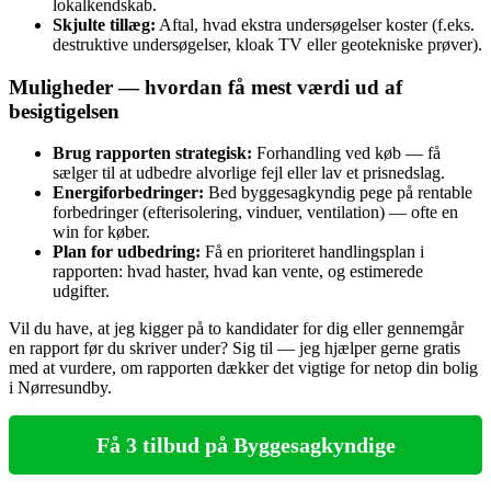
lokalkendskab.
Skjulte tillæg:
Aftal, hvad ekstra undersøgelser koster (f.eks.
destruktive undersøgelser, kloak TV eller geotekniske prøver).
Muligheder — hvordan få mest værdi ud af
besigtigelsen
Brug rapporten strategisk:
Forhandling ved køb — få
sælger til at udbedre alvorlige fejl eller lav et prisnedslag.
Energiforbedringer:
Bed byggesagkyndig pege på rentable
forbedringer (efterisolering, vinduer, ventilation) — ofte en
win for køber.
Plan for udbedring:
Få en prioriteret handlingsplan i
rapporten: hvad haster, hvad kan vente, og estimerede
udgifter.
Vil du have, at jeg kigger på to kandidater for dig eller gennemgår
en rapport før du skriver under? Sig til — jeg hjælper gerne gratis
med at vurdere, om rapporten dækker det vigtige for netop din bolig
i Nørresundby.
Få 3 tilbud på Byggesagkyndige