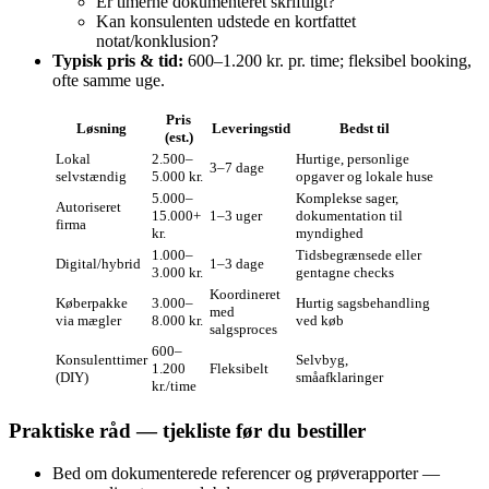
Er timerne dokumenteret skriftligt?
Kan konsulenten udstede en kortfattet
notat/konklusion?
Typisk pris & tid:
600–1.200 kr. pr. time; fleksibel booking,
ofte samme uge.
Pris
Løsning
Leveringstid
Bedst til
(est.)
Lokal
2.500–
Hurtige, personlige
3–7 dage
selvstændig
5.000 kr.
opgaver og lokale huse
5.000–
Komplekse sager,
Autoriseret
15.000+
1–3 uger
dokumentation til
firma
kr.
myndighed
1.000–
Tidsbegrænsede eller
Digital/hybrid
1–3 dage
3.000 kr.
gentagne checks
Koordineret
Køberpakke
3.000–
Hurtig sagsbehandling
med
via mægler
8.000 kr.
ved køb
salgsproces
600–
Konsulenttimer
Selvbyg,
1.200
Fleksibelt
(DIY)
småafklaringer
kr./time
Praktiske råd — tjekliste før du bestiller
Bed om dokumenterede referencer og prøverapporter —