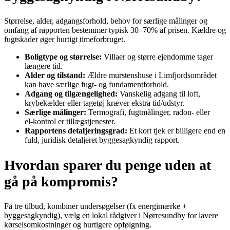
Størrelse, alder, adgangsforhold, behov for særlige målinger og
omfang af rapporten bestemmer typisk 30–70% af prisen. Kældre og
fugtskader øger hurtigt timeforbruget.
Boligtype og størrelse:
Villaer og større ejendomme tager
længere tid.
Alder og tilstand:
Ældre murstenshuse i Limfjordsområdet
kan have særlige fugt- og fundamentforhold.
Adgang og tilgængelighed:
Vanskelig adgang til loft,
krybekælder eller tagetøj kræver ekstra tid/udstyr.
Særlige målinger:
Termografi, fugtmålinger, radon- eller
el‑kontrol er tillægstjenester.
Rapportens detaljeringsgrad:
Et kort tjek er billigere end en
fuld, juridisk detaljeret byggesagkyndig rapport.
Hvordan sparer du penge uden at
gå på kompromis?
Få tre tilbud, kombiner undersøgelser (fx energimærke +
byggesagkyndig), vælg en lokal rådgiver i Nørresundby for lavere
kørselsomkostninger og hurtigere opfølgning.