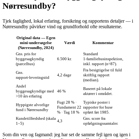
Nørresundby?
Tjek faglighed, lokal erfaring, forsikring og rapportens detaljer — i
Nørresundby påvirker vind og grundforhold ofte resultaterne.
Original data — Egen
mini‑undersøgelse
Værdi
Kommentar
(Nørresundby, 2024)
Gns. pris for
Standard
byggesagkyndig
6.500 kr.
1‑familiehusinspektion,
(parcelhus)
inkl. rapport (n=87).
Fra besigtigelse til fuld
Gns.
4,2 dage
skriftlig rapport
rapport‑leveringstid
(median).
Andel
Baseret på lokale
byggesagkyndige med
46 %
aktører i området.
>10 års erfaring
Fugt 28 % ·
Typiske poster i
Hyppigste alvorlige
Fundament 22
rapporter for huse
fund i Nørresundby
% · Tag 18 %
opført før 1985.
Kundetilfredshed (skala
Gns. score fra
4,3
1–5)
opfølgningssamtaler.
Som din ven og fagmand: jeg har set de samme fejl igen og igen i