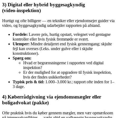
3) Digital eller hybrid byggesagkyndig
(video‑inspektion)
Hurtigt og ofte billigere — en tekniker eller ejendomsejer guider via
video, og byggesagkyndig udarbejder rapporten på afstand.
Fordele:
Lavere pris, hurtig opstart, velegnet ved gentagne
kontroller eller hvis fysisk fremmøde er svært.
Ulemper:
Mindre detaljeret end fysisk gennemgang; skjulte
fejl kan overses (f.eks. under gulve eller i skjulte
konstruktioner).
Spørg om:
Hvad er begrænsningerne i rapporten ved digital
inspektion?
Er der mulighed for at opgradere til fysisk inspektion,
hvis der findes usikkerheder?
Typisk pris & tid:
1.000–3.000 kr.; rapport ofte inden for 1–
3 dage.
4) Køberrådgivning via ejendomsmægler eller
boligadvokat (pakke)
Ofte praktisk hvis du køber gennem mægler, men vær opmærksom
på interessekonflikter — vælg altid en uafhængig byggesagkyndig