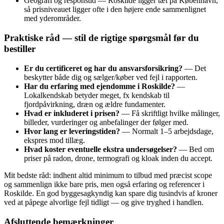
Geografi og responstid — Roskilde ligger tæt på København,
så prisniveauet ligger ofte i den højere ende sammenlignet
med yderområder.
Praktiske råd — stil de rigtige spørgsmål før du
bestiller
Er du certificeret og har du ansvarsforsikring?
— Det
beskytter både dig og sælger/køber ved fejl i rapporten.
Har du erfaring med ejendomme i Roskilde?
—
Lokalkendskab betyder meget, fx kendskab til
fjordpåvirkning, dræn og ældre fundamenter.
Hvad er inkluderet i prisen?
— Få skriftligt hvilke målinger,
billeder, vurderinger og anbefalinger der følger med.
Hvor lang er leveringstiden?
— Normalt 1–5 arbejdsdage,
ekspres mod tillæg.
Hvad koster eventuelle ekstra undersøgelser?
— Bed om
priser på radon, drone, termografi og kloak inden du accept.
Mit bedste råd: indhent altid minimum to tilbud med præcist scope
og sammenlign ikke bare pris, men også erfaring og referencer i
Roskilde. En god byggesagkyndig kan spare dig tusindvis af kroner
ved at påpege alvorlige fejl tidligt — og give tryghed i handlen.
Afsluttende bemærkninger