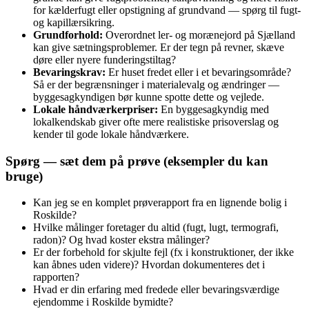
for kælderfugt eller opstigning af grundvand — spørg til fugt-
og kapillær­sikring.
Grundforhold:
Overordnet ler- og morænejord på Sjælland
kan give sætningsproblemer. Er der tegn på revner, skæve
døre eller nyere funderingstiltag?
Bevaringskrav:
Er huset fredet eller i et bevaringsområde?
Så er der begrænsninger i materialevalg og ændringer —
byggesagkyndigen bør kunne spotte dette og vejlede.
Lokale håndværkerpriser:
En byggesagkyndig med
lokalkendskab giver ofte mere realistiske prisoverslag og
kender til gode lokale håndværkere.
Spørg — sæt dem på prøve (eksempler du kan
bruge)
Kan jeg se en komplet prøve­rapport fra en lignende bolig i
Roskilde?
Hvilke målinger foretager du altid (fugt, lugt, termografi,
radon)? Og hvad koster ekstra målinger?
Er der forbehold for skjulte fejl (fx i konstruktioner, der ikke
kan åbnes uden videre)? Hvordan dokumenteres det i
rapporten?
Hvad er din erfaring med fredede eller bevaringsværdige
ejendomme i Roskilde bymidte?