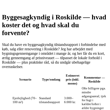
Byggesagkyndig i Roskilde — hvad
koster det og hvad skal du
forvente?
Skal du have en byggesagkyndig tilstandsrapport i forbindelse med
køb, salg eller renovering i Roskilde? Jeg har arbejdet med
bygningsgennemgange i området i mange år, og her får du en kort,
ærlig gennemgang af prisniveauet — tilpasset de lokale forhold i
Roskilde — plus praktiske råd, så du undgår ubehagelige
overraskelser.
Estimeret
Kommentar —
Scenario
Type/omfang
pris (inkl.
Roskilde
moms)
Ofte billigere pga.
mindre
adgangsareal; tjek
Ejerlejlighed (70–
Standard
3.000–
for fugt i
100 m²)
tilstandsrapport
6.000 kr.
kældre/lofter i
ældre bygninger