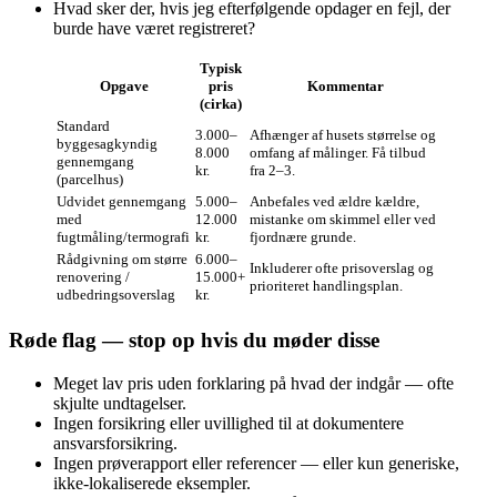
Hvad sker der, hvis jeg efterfølgende opdager en fejl, der
burde have været registreret?
Typisk
Opgave
pris
Kommentar
(cirka)
Standard
3.000–
Afhænger af husets størrelse og
byggesagkyndig
8.000
omfang af målinger. Få tilbud
gennemgang
kr.
fra 2–3.
(parcelhus)
Udvidet gennemgang
5.000–
Anbefales ved ældre kældre,
med
12.000
mistanke om skimmel eller ved
fugtmåling/termografi
kr.
fjordnære grunde.
Rådgivning om større
6.000–
Inkluderer ofte prisoverslag og
renovering /
15.000+
prioriteret handlingsplan.
udbedringsoverslag
kr.
Røde flag — stop op hvis du møder disse
Meget lav pris uden forklaring på hvad der indgår — ofte
skjulte undtagelser.
Ingen forsikring eller uvillighed til at dokumentere
ansvarsforsikring.
Ingen prøve­rapport eller referencer — eller kun generiske,
ikke-lokaliserede eksempler.