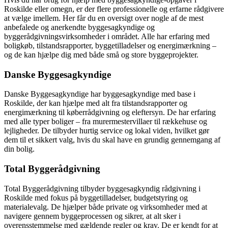
Roskilde eller omegn, er der flere professionelle og erfarne rådgivere
at vælge imellem. Her får du en oversigt over nogle af de mest
anbefalede og anerkendte byggesagkyndige og
byggerådgivningsvirksomheder i området. Alle har erfaring med
boligkøb, tilstandsrapporter, byggetilladelser og energimærkning –
og de kan hjælpe dig med både små og store byggeprojekter.
Danske Byggesagkyndige
Danske Byggesagkyndige har byggesagkyndige med base i
Roskilde, der kan hjælpe med alt fra tilstandsrapporter og
energimærkning til køberrådgivning og eleftersyn. De har erfaring
med alle typer boliger – fra murermestervillaer til rækkehuse og
lejligheder. De tilbyder hurtig service og lokal viden, hvilket gør
dem til et sikkert valg, hvis du skal have en grundig gennemgang af
din bolig.
Total Byggerådgivning
Total Byggerådgivning tilbyder byggesagkyndig rådgivning i
Roskilde med fokus på byggetilladelser, budgetstyring og
materialevalg. De hjælper både private og virksomheder med at
navigere gennem byggeprocessen og sikrer, at alt sker i
overensstemmelse med gældende regler og krav. De er kendt for at