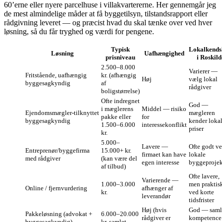
60’erne eller nyere parcelhuse i villakvartererne. Her gennemgår jeg
de mest almindelige måder at få byggetilsyn, tilstandsrapport eller
rådgivning leveret — og præcist hvad du skal tænke over ved hver
løsning, så du får tryghed og værdi for pengene.
Typisk
Lokalkends
Løsning
Uafhængighed
prisniveau
i Roskild
2.500–8.000
Varierer —
Fritstående, uafhængig
kr. (afhængig
Høj
vælg lokal
byggesagkyndig
af
rådgiver
boligstørrelse)
Ofte indregnet
God —
i mæglerens
Middel — risiko
Ejendomsmægler‑tilknyttet
mægleren
pakke eller
for
byggesagkyndig
kender loka
1.500–6.000
interessekonflikt
priser
kr.
5.000–
Lavere —
Ofte godt v
Entreprenør/byggefirma
15.000+ kr.
firmaet kan have
lokale
med rådgiver
(kan være del
egen interesse
byggeprojek
af tilbud)
Ofte lavere,
Varierende —
1.000–3.000
men praktis
Online / fjernvurdering
afhænger af
kr.
ved korte
leverandør
tidsfrister
Høj (hvis
God — saml
Pakkeløsning (advokat +
6.000–20.000
rådgiver er
kompetence 
byggesagkyndig)
kr. samlet