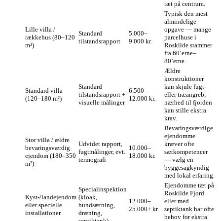
tæt på centrum.
Typisk den mest
almindelige
Lille villa /
opgave — mange
Standard
5.000–
rækkehus (80–120
parcelhuse i
tilstandsrapport
9.000 kr.
m²)
Roskilde stammer
fra 60’erne–
80’erne.
Ældre
konstruktioner
Standard
kan skjule fugt-
Standard villa
6.500–
tilstandsrapport +
eller træangreb;
(120–180 m²)
12.000 kr.
visuelle målinger
nærhed til fjorden
kan stille ekstra
krav.
Bevaringsværdige
ejendomme
Stor villa / ældre
Udvidet rapport,
kræver ofte
bevaringsværdig
10.000–
fugtmålinger, evt.
særkompetencer
ejendom (180–350
18.000 kr.
termografi
— vælg en
m²)
byggesagkyndig
med lokal erfaring.
Ejendomme tæt på
Specialinspektion
Roskilde Fjord
Kyst-/landejendom
(kloak,
12.000–
eller med
eller specielle
bundsætning,
25.000+ kr.
septiktank har ofte
installationer
dræning,
behov for ekstra
septiktank)