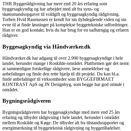
THR Byggerådgivning har mere end 20 års erfaring som
byggesagkyndig og har arbejdet med alt fra syns- og
skønsmandsopgaver til voldgift og byggesagkyndig rådgivning.
Torben Hvid Rasmussen er kendt for sin dybdegående viden og sin
evne til at finde løsninger på komplekse byggetekniske udfordringer.
Han er en god kontakt, hvis du har brug for en uafhængig og erfaren
rådgiver.
Byggesagkyndig via Håndværker.dk
Håndværker.dk har adgang til over 2.990 byggesagkyndige i hele
landet, herunder mange i Roskilde-området. Platformen gør det nemt
at sammenligne forskellige rådgivere, læse anmeldelser og
anbefalinger og finde den rette hjælp til dit projekt. Du kan bl.a.
finde anbefalinger til virksomheder som BYGGEFIRMAET
KONTRAST ApS og JN Designbyg, som begge har god omtale i
området.
Bygningsrådgiveren
Bygningsrådgiveren har byggesagkyndige med mere end 25 års
erfaring og tilbyder rådgivning i hele landet, herunder i området
mellem Roskilde og Køge. De tilbyder alt fra tilstandsrapporter og
energimærkning til byggeteknisk rådgivning og byggetilladelser.