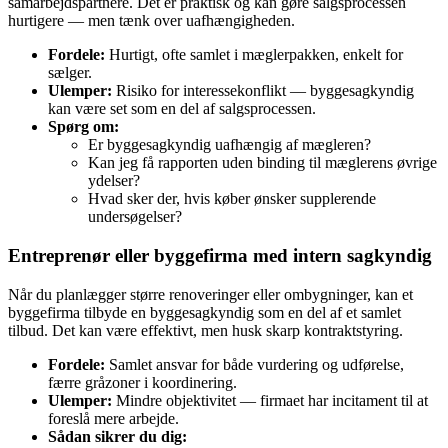
samarbejdspartnere. Det er praktisk og kan gøre salgsprocessen
hurtigere — men tænk over uafhængigheden.
Fordele:
Hurtigt, ofte samlet i mæglerpakken, enkelt for
sælger.
Ulemper:
Risiko for interessekonflikt — byggesagkyndig
kan være set som en del af salgsprocessen.
Spørg om:
Er byggesagkyndig uafhængig af mægleren?
Kan jeg få rapporten uden binding til mæglerens øvrige
ydelser?
Hvad sker der, hvis køber ønsker supplerende
undersøgelser?
Entreprenør eller byggefirma med intern sagkyndig
Når du planlægger større renoveringer eller ombygninger, kan et
byggefirma tilbyde en byggesagkyndig som en del af et samlet
tilbud. Det kan være effektivt, men husk skarp kontraktstyring.
Fordele:
Samlet ansvar for både vurdering og udførelse,
færre gråzoner i koordinering.
Ulemper:
Mindre objektivitet — firmaet har incitament til at
foreslå mere arbejde.
Sådan sikrer du dig: