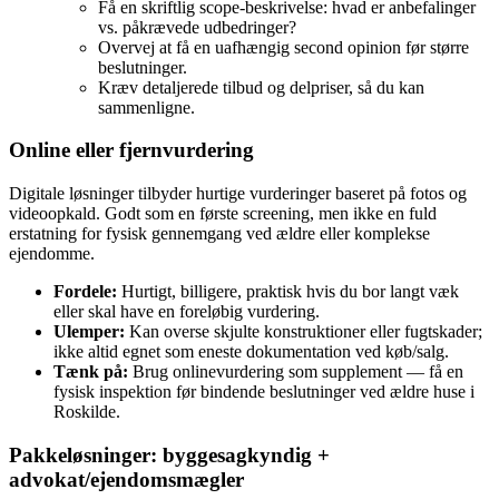
Få en skriftlig scope‑beskrivelse: hvad er anbefalinger
vs. påkrævede udbedringer?
Overvej at få en uafhængig second opinion før større
beslutninger.
Kræv detaljerede tilbud og delpriser, så du kan
sammenligne.
Online eller fjernvurdering
Digitale løsninger tilbyder hurtige vurderinger baseret på fotos og
videoopkald. Godt som en første screening, men ikke en fuld
erstatning for fysisk gennemgang ved ældre eller komplekse
ejendomme.
Fordele:
Hurtigt, billigere, praktisk hvis du bor langt væk
eller skal have en foreløbig vurdering.
Ulemper:
Kan overse skjulte konstruktioner eller fugtskader;
ikke altid egnet som eneste dokumentation ved køb/salg.
Tænk på:
Brug onlinevurdering som supplement — få en
fysisk inspektion før bindende beslutninger ved ældre huse i
Roskilde.
Pakkeløsninger: byggesagkyndig +
advokat/ejendomsmægler