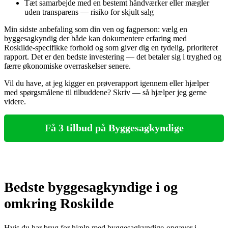
Tæt samarbejde med en bestemt håndværker eller mægler
uden transparens — risiko for skjult salg
Min sidste anbefaling som din ven og fagperson: vælg en
byggesagkyndig der både kan dokumentere erfaring med
Roskilde‑specifikke forhold og som giver dig en tydelig, prioriteret
rapport. Det er den bedste investering — det betaler sig i tryghed og
færre økonomiske overraskelser senere.
Vil du have, at jeg kigger en prøve­rapport igennem eller hjælper
med spørgsmålene til tilbuddene? Skriv — så hjælper jeg gerne
videre.
Få 3 tilbud på Byggesagkyndige
Bedste byggesagkyndige i og
omkring Roskilde
Hvis du har brug for hjælp med byggesagkyndige-opgaver i