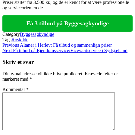
Priser starter fra 3.500 kr., og de er kendt for at være professionelle
og serviceorienterede.
Få 3 tilbud på Byggesagkyndige
Category
Byggesagkyndige
Tags
Roskilde
Indlægsnavigation
Previous
Previous
Altaner i Herlev: Få tilbud og sammenlign priser
Post
Next
Next
Få tilbud på Ejendomsservice/Viceværtservice i Sydsjælland
Post
Skriv et svar
Din e-mailadresse vil ikke blive publiceret.
Krævede felter er
markeret med
*
Kommentar
*