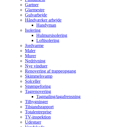
Gartner
Glarmestre
Gulvarbejde
Håndværker arbejde
Handyman
Isolering
Hulmursisolering
Loftisolering
Jordvarme
Maler
Murer
Nedrivning
Nye vinduer
Renovering af trappeopgang
Skimmelsvamp
Solceller
Strømpeforing
Tagrenovering
Tagmaling/tagafrensning
Tilbygninger
Tilstandsrapport
Totalentreprise
TV-inspektion
Udestuer