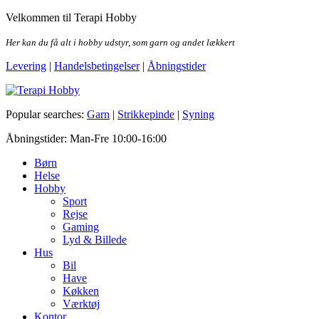
Skip
Velkommen til Terapi Hobby
to
the
Her kan du få alt i hobby udstyr, som garn og andet lækkert
content
Levering
|
Handelsbetingelser
|
Åbningstider
Terapi Hobby
Popular searches:
Garn
|
Strikkepinde
|
Syning
Åbningstider: Man-Fre 10:00-16:00
Børn
Helse
Hobby
Sport
Rejse
Gaming
Lyd & Billede
Hus
Bil
Have
Køkken
Værktøj
Kontor