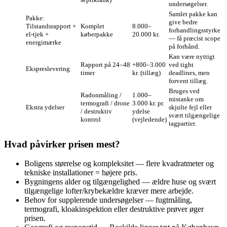
undersøgelser.
Samlet pakke kan
Pakke:
give bedre
Tilstandsrapport +
Komplet
8.000–
forhandlingsstyrke
el‑tjek +
køberpakke
20.000 kr.
— få præcist scope
energimærke
på forhånd.
Kan være nyttigt
Rapport på 24–48
+800–3.000
ved tight
Ekspreslevering
timer
kr. (tillæg)
deadlines, men
forvent tillæg.
Bruges ved
Radonmåling /
1.000–
mistanke om
termografi / drone
3.000 kr. pr.
Ekstra ydelser
skjulte fejl eller
/ destruktiv
ydelse
svært tilgængelige
kontrol
(vejledende)
tagpartier.
Hvad påvirker prisen mest?
Boligens størrelse og kompleksitet — flere kvadratmeter og
tekniske installationer = højere pris.
Bygningens alder og tilgængelighed — ældre huse og svært
tilgængelige lofter/krybekældre kræver mere arbejde.
Behov for supplerende undersøgelser — fugtmåling,
termografi, kloakinspektion eller destruktive prøver øger
prisen.