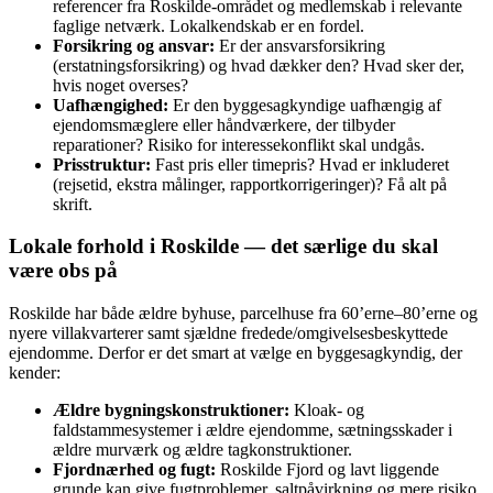
referencer fra Roskilde-området og medlemskab i relevante
faglige netværk. Lokalkendskab er en fordel.
Forsikring og ansvar:
Er der ansvarsforsikring
(erstatningsforsikring) og hvad dækker den? Hvad sker der,
hvis noget overses?
Uafhængighed:
Er den byggesagkyndige uafhængig af
ejendomsmæglere eller håndværkere, der tilbyder
reparationer? Risiko for interessekonflikt skal undgås.
Prisstruktur:
Fast pris eller timepris? Hvad er inkluderet
(rejsetid, ekstra målinger, rapportkorrigeringer)? Få alt på
skrift.
Lokale forhold i Roskilde — det særlige du skal
være obs på
Roskilde har både ældre byhuse, parcelhuse fra 60’erne–80’erne og
nyere villakvarterer samt sjældne fredede/omgivelsesbeskyttede
ejendomme. Derfor er det smart at vælge en byggesagkyndig, der
kender:
Ældre bygningskonstruktioner:
Kloak- og
faldstammesystemer i ældre ejendomme, sætningsskader i
ældre murværk og ældre tagkonstruktioner.
Fjordnærhed og fugt:
Roskilde Fjord og lavt liggende
grunde kan give fugtproblemer, saltpåvirkning og mere risiko