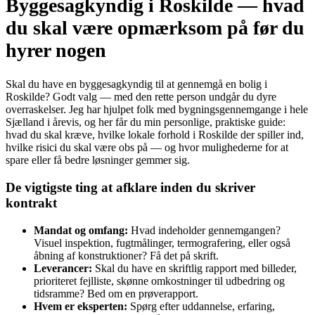
Byggesagkyndig i Roskilde — hvad
du skal være opmærksom på før du
hyrer nogen
Skal du have en byggesagkyndig til at gennemgå en bolig i
Roskilde? Godt valg — med den rette person undgår du dyre
overraskelser. Jeg har hjulpet folk med bygningsgennemgange i hele
Sjælland i årevis, og her får du min personlige, praktiske guide:
hvad du skal kræve, hvilke lokale forhold i Roskilde der spiller ind,
hvilke risici du skal være obs på — og hvor mulighederne for at
spare eller få bedre løsninger gemmer sig.
De vigtigste ting at afklare inden du skriver
kontrakt
Mandat og omfang:
Hvad indeholder gennemgangen?
Visuel inspektion, fugtmålinger, termografering, eller også
åbning af konstruktioner? Få det på skrift.
Leverancer:
Skal du have en skriftlig rapport med billeder,
prioriteret fejlliste, skønne omkostninger til udbedring og
tidsramme? Bed om en prøve­rapport.
Hvem er eksperten:
Spørg efter uddannelse, erfaring,