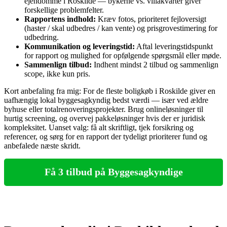
ejendomme i Roskilde — bykerne vs. villakvarter giver
forskellige problemfelter.
Rapportens indhold:
Kræv fotos, prioriteret fejloversigt
(haster / skal udbedres / kan vente) og prisgrovestimering for
udbedring.
Kommunikation og leveringstid:
Aftal leveringstidspunkt
for rapport og mulighed for opfølgende spørgsmål eller møde.
Sammenlign tilbud:
Indhent mindst 2 tilbud og sammenlign
scope, ikke kun pris.
Kort anbefaling fra mig: For de fleste boligkøb i Roskilde giver en
uafhængig lokal byggesagkyndig bedst værdi — især ved ældre
byhuse eller totalrenoveringsprojekter. Brug onlineløsninger til
hurtig screening, og overvej pakkeløsninger hvis der er juridisk
kompleksitet. Uanset valg: få alt skriftligt, tjek forsikring og
referencer, og sørg for en rapport der tydeligt prioriterer fund og
anbefalede næste skridt.
Få 3 tilbud på Byggesagkyndige