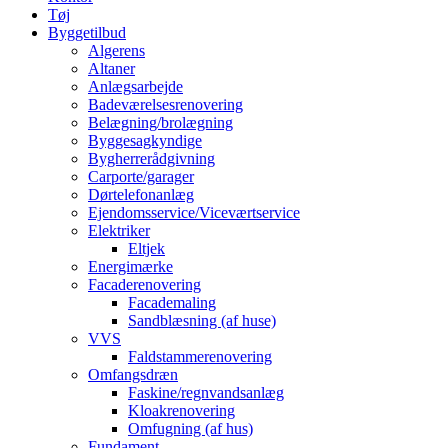
Tøj
Byggetilbud
Algerens
Altaner
Anlægsarbejde
Badeværelsesrenovering
Belægning/brolægning
Byggesagkyndige
Bygherrerådgivning
Carporte/garager
Dørtelefonanlæg
Ejendomsservice/Viceværtservice
Elektriker
Eltjek
Energimærke
Facaderenovering
Facademaling
Sandblæsning (af huse)
VVS
Faldstammerenovering
Omfangsdræn
Faskine/regnvandsanlæg
Kloakrenovering
Omfugning (af hus)
Fundament