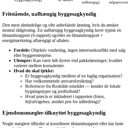
uafhængig)
salgsproces
Fritstående, uafhængig byggesagkyndig
Den mest almindelige og ofte anbefalede løsning, hvis du ønsker
neutral rådgivning. En uafhængig byggesagkyndig laver typisk en
tilstandsrapport (S‑rapport) og/eller en tilstandsrapport +
energimærkning afhængigt af aftalen.
Fordele:
Objektiv vurdering, ingen interessekonflikt med salg
eller byggeentreprise.
Ulemper:
Kan være lidt dyrere end pakkeløsninger; kvalitet
varierer mellem konsulenter.
Hvad du skal tjekke:
Er byggesagkyndig medlem af en faglig organisation?
Har vedkommende ansvarsforsikring?
Referencer fra Roskilde‑området — kender de lokale
bygningstyper og jordforhold?
Hvad præcis er inkluderet i rapporten (fotos,
fejl/afvigelser, anslået pris for udbedring)?
Ejendomsmægler‑tilknyttet byggesagkyndig
Nogle mæglere tilbyder at koordinere tilstandsrapport eller har faste