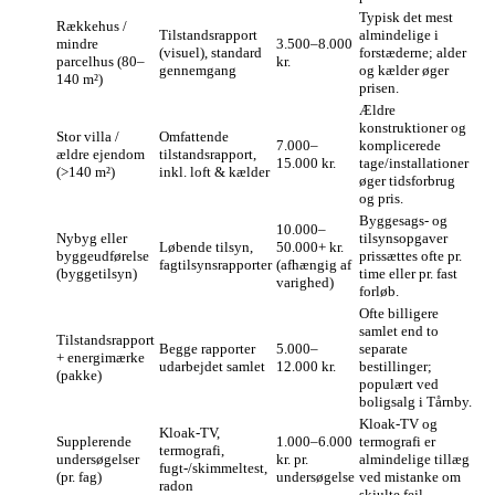
Typisk det mest
Rækkehus /
Tilstandsrapport
almindelige i
mindre
3.500–8.000
(visuel), standard
forstæderne; alder
parcelhus (80–
kr.
gennemgang
og kælder øger
140 m²)
prisen.
Ældre
konstruktioner og
Stor villa /
Omfattende
7.000–
komplicerede
ældre ejendom
tilstandsrapport,
15.000 kr.
tage/installationer
(>140 m²)
inkl. loft & kælder
øger tidsforbrug
og pris.
Byggesags- og
10.000–
Nybyg eller
tilsynsopgaver
Løbende tilsyn,
50.000+ kr.
byggeudførelse
prissættes ofte pr.
fagtilsynsrapporter
(afhængig af
(byggetilsyn)
time eller pr. fast
varighed)
forløb.
Ofte billigere
samlet end to
Tilstandsrapport
Begge rapporter
5.000–
separate
+ energimærke
udarbejdet samlet
12.000 kr.
bestillinger;
(pakke)
populært ved
boligsalg i Tårnby.
Kloak-TV og
Kloak-TV,
Supplerende
1.000–6.000
termografi er
termografi,
undersøgelser
kr. pr.
almindelige tillæg
fugt-/skimmeltest,
(pr. fag)
undersøgelse
ved mistanke om
radon
skjulte fejl.