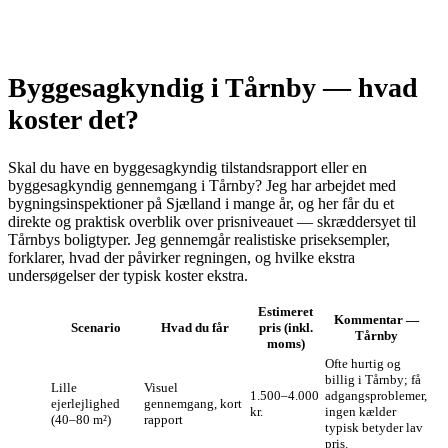
Byggesagkyndig i Tårnby — hvad
koster det?
Skal du have en byggesagkyndig tilstandsrapport eller en
byggesagkyndig gennemgang i Tårnby? Jeg har arbejdet med
bygningsinspektioner på Sjælland i mange år, og her får du et
direkte og praktisk overblik over prisniveauet — skræddersyet til
Tårnbys boligtyper. Jeg gennemgår realistiske priseksempler,
forklarer, hvad der påvirker regningen, og hvilke ekstra
undersøgelser der typisk koster ekstra.
Estimeret
Kommentar —
Scenario
Hvad du får
pris (inkl.
Tårnby
moms)
Ofte hurtig og
billig i Tårnby; få
Lille
Visuel
1.500–4.000
adgangsproblemer,
ejerlejlighed
gennemgang, kort
kr.
ingen kælder
(40–80 m²)
rapport
typisk betyder lav
pris.