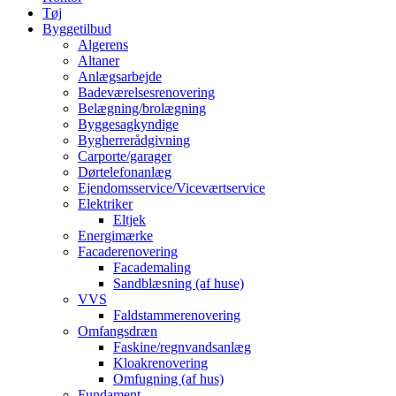
Tøj
Byggetilbud
Algerens
Altaner
Anlægsarbejde
Badeværelsesrenovering
Belægning/brolægning
Byggesagkyndige
Bygherrerådgivning
Carporte/garager
Dørtelefonanlæg
Ejendomsservice/Viceværtservice
Elektriker
Eltjek
Energimærke
Facaderenovering
Facademaling
Sandblæsning (af huse)
VVS
Faldstammerenovering
Omfangsdræn
Faskine/regnvandsanlæg
Kloakrenovering
Omfugning (af hus)
Fundament