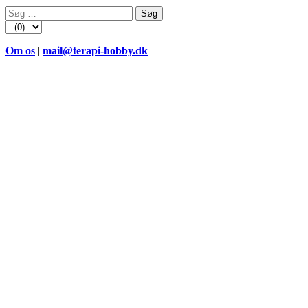
Søg
efter:
Om os
|
mail@terapi-hobby.dk