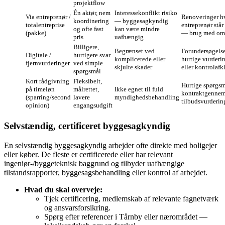
projektflow
Én aktør, nem
Interessekonflikt risiko
Via entreprenør /
Renoveringer h
koordinering
— byggesagkyndig
totalentreprise
entreprenør står 
og ofte fast
kan være mindre
(pakke)
— brug med om
pris
uafhængig
Billigere,
Begrænset ved
Forundersøgelse
Digitale /
hurtigere svar
komplicerede eller
hurtige vurderi
fjernvurderinger
ved simple
skjulte skader
eller kontrolafk
spørgsmål
Kort rådgivning
Fleksibelt,
Hurtige spørgsm
på timeløn
målrettet,
Ikke egnet til fuld
kontraktgenne
(sparring/second
lavere
myndighedsbehandling
tilbudsvurderin
opinion)
engangsudgift
Selvstændig, certificeret byggesagkyndig
En selvstændig byggesagkyndig arbejder ofte direkte med boligejer
eller køber. De fleste er certificerede eller har relevant
ingeniør-/byggeteknisk baggrund og tilbyder uafhængige
tilstandsrapporter, byggesagsbehandling eller kontrol af arbejdet.
Hvad du skal overveje:
Tjek certificering, medlemskab af relevante fagnetværk
og ansvarsforsikring.
Spørg efter referencer i Tårnby eller nærområdet —