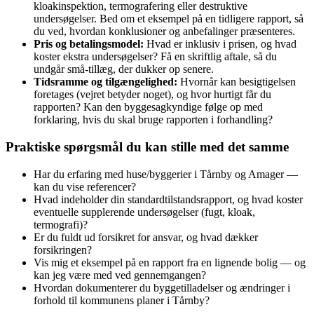
kloakinspektion, termografering eller destruktive
undersøgelser. Bed om et eksempel på en tidligere rapport, så
du ved, hvordan konklusioner og anbefalinger præsenteres.
Pris og betalingsmodel:
Hvad er inklusiv i prisen, og hvad
koster ekstra undersøgelser? Få en skriftlig aftale, så du
undgår små‑tillæg, der dukker op senere.
Tidsramme og tilgængelighed:
Hvornår kan besigtigelsen
foretages (vejret betyder noget), og hvor hurtigt får du
rapporten? Kan den byggesagkyndige følge op med
forklaring, hvis du skal bruge rapporten i forhandling?
Praktiske spørgsmål du kan stille med det samme
Har du erfaring med huse/byggerier i Tårnby og Amager —
kan du vise referencer?
Hvad indeholder din standardtilstandsrapport, og hvad koster
eventuelle supplerende undersøgelser (fugt, kloak,
termografi)?
Er du fuldt ud forsikret for ansvar, og hvad dækker
forsikringen?
Vis mig et eksempel på en rapport fra en lignende bolig — og
kan jeg være med ved gennemgangen?
Hvordan dokumenterer du byggetilladelser og ændringer i
forhold til kommunens planer i Tårnby?