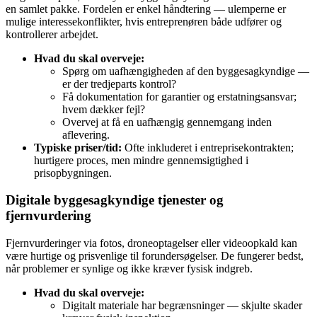
en samlet pakke. Fordelen er enkel håndtering — ulemperne er
mulige interessekonflikter, hvis entreprenøren både udfører og
kontrollerer arbejdet.
Hvad du skal overveje:
Spørg om uafhængigheden af den byggesagkyndige —
er der tredjeparts kontrol?
Få dokumentation for garantier og erstatningsansvar;
hvem dækker fejl?
Overvej at få en uafhængig gennemgang inden
aflevering.
Typiske priser/tid:
Ofte inkluderet i entreprisekontrakten;
hurtigere proces, men mindre gennemsigtighed i
prisopbygningen.
Digitale byggesagkyndige tjenester og
fjernvurdering
Fjernvurderinger via fotos, droneoptagelser eller videoopkald kan
være hurtige og prisvenlige til forundersøgelser. De fungerer bedst,
når problemer er synlige og ikke kræver fysisk indgreb.
Hvad du skal overveje:
Digitalt materiale har begrænsninger — skjulte skader