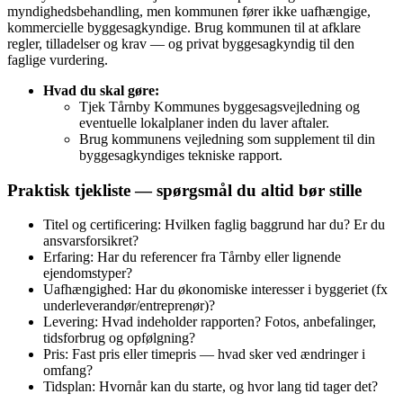
myndighedsbehandling, men kommunen fører ikke uafhængige,
kommercielle byggesagkyndige. Brug kommunen til at afklare
regler, tilladelser og krav — og privat byggesagkyndig til den
faglige vurdering.
Hvad du skal gøre:
Tjek Tårnby Kommunes byggesagsvejledning og
eventuelle lokalplaner inden du laver aftaler.
Brug kommunens vejledning som supplement til din
byggesagkyndiges tekniske rapport.
Praktisk tjekliste — spørgsmål du altid bør stille
Titel og certificering: Hvilken faglig baggrund har du? Er du
ansvarsforsikret?
Erfaring: Har du referencer fra Tårnby eller lignende
ejendomstyper?
Uafhængighed: Har du økonomiske interesser i byggeriet (fx
underleverandør/entreprenør)?
Levering: Hvad indeholder rapporten? Fotos, anbefalinger,
tidsforbrug og opfølgning?
Pris: Fast pris eller timepris — hvad sker ved ændringer i
omfang?
Tidsplan: Hvornår kan du starte, og hvor lang tid tager det?