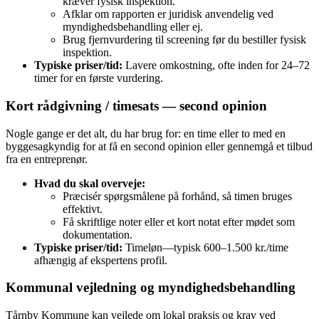
kræver fysisk inspektion.
Afklar om rapporten er juridisk anvendelig ved
myndighedsbehandling eller ej.
Brug fjernvurdering til screening før du bestiller fysisk
inspektion.
Typiske priser/tid:
Lavere omkostning, ofte inden for 24–72
timer for en første vurdering.
Kort rådgivning / timesats — second opinion
Nogle gange er det alt, du har brug for: en time eller to med en
byggesagkyndig for at få en second opinion eller gennemgå et tilbud
fra en entreprenør.
Hvad du skal overveje:
Præcisér spørgsmålene på forhånd, så timen bruges
effektivt.
Få skriftlige noter eller et kort notat efter mødet som
dokumentation.
Typiske priser/tid:
Timeløn—typisk 600–1.500 kr./time
afhængig af ekspertens profil.
Kommunal vejledning og myndighedsbehandling
Tårnby Kommune kan vejlede om lokal praksis og krav ved