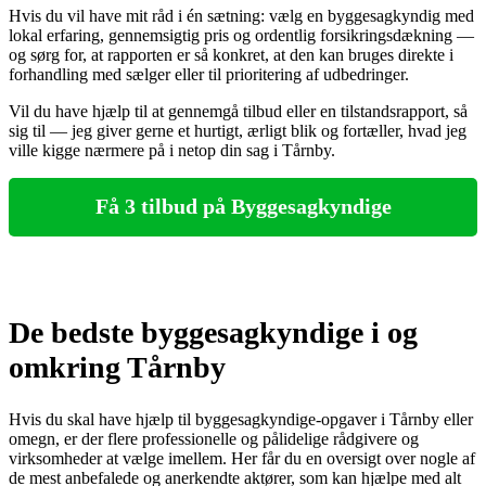
Hvis du vil have mit råd i én sætning: vælg en byggesagkyndig med
lokal erfaring, gennemsigtig pris og ordentlig forsikringsdækning —
og sørg for, at rapporten er så konkret, at den kan bruges direkte i
forhandling med sælger eller til prioritering af udbedringer.
Vil du have hjælp til at gennemgå tilbud eller en tilstandsrapport, så
sig til — jeg giver gerne et hurtigt, ærligt blik og fortæller, hvad jeg
ville kigge nærmere på i netop din sag i Tårnby.
Få 3 tilbud på Byggesagkyndige
De bedste byggesagkyndige i og
omkring Tårnby
Hvis du skal have hjælp til byggesagkyndige-opgaver i Tårnby eller
omegn, er der flere professionelle og pålidelige rådgivere og
virksomheder at vælge imellem. Her får du en oversigt over nogle af
de mest anbefalede og anerkendte aktører, som kan hjælpe med alt