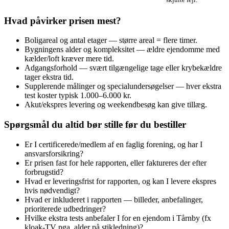
Hvad påvirker prisen mest?
Boligareal og antal etager — større areal = flere timer.
Bygningens alder og kompleksitet — ældre ejendomme med
kælder/loft kræver mere tid.
Adgangsforhold — svært tilgængelige tage eller krybekældre
tager ekstra tid.
Supplerende målinger og specialundersøgelser — hver ekstra
test koster typisk 1.000–6.000 kr.
Akut/ekspres levering og weekendbesøg kan give tillæg.
Spørgsmål du altid bør stille før du bestiller
Er I certificerede/medlem af en faglig forening, og har I
ansvarsforsikring?
Er prisen fast for hele rapporten, eller faktureres der efter
forbrugstid?
Hvad er leveringsfrist for rapporten, og kan I levere ekspres
hvis nødvendigt?
Hvad er inkluderet i rapporten — billeder, anbefalinger,
prioriterede udbedringer?
Hvilke ekstra tests anbefaler I for en ejendom i Tårnby (fx
kloak-TV pga. alder på stikledning)?