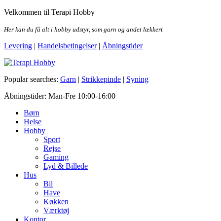
Skip
Velkommen til Terapi Hobby
to
the
Her kan du få alt i hobby udstyr, som garn og andet lækkert
content
Levering
|
Handelsbetingelser
|
Åbningstider
Terapi Hobby
Popular searches:
Garn
|
Strikkepinde
|
Syning
Åbningstider: Man-Fre 10:00-16:00
Børn
Helse
Hobby
Sport
Rejse
Gaming
Lyd & Billede
Hus
Bil
Have
Køkken
Værktøj
Kontor