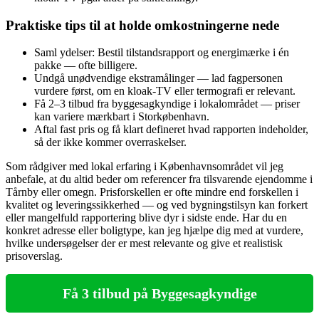
Praktiske tips til at holde omkostningerne nede
Saml ydelser: Bestil tilstandsrapport og energimærke i én
pakke — ofte billigere.
Undgå unødvendige ekstramålinger — lad fagpersonen
vurdere først, om en kloak‑TV eller termografi er relevant.
Få 2–3 tilbud fra byggesagkyndige i lokalområdet — priser
kan variere mærkbart i Storkøbenhavn.
Aftal fast pris og få klart defineret hvad rapporten indeholder,
så der ikke kommer overraskelser.
Som rådgiver med lokal erfaring i Københavnsområdet vil jeg
anbefale, at du altid beder om referencer fra tilsvarende ejendomme i
Tårnby eller omegn. Prisforskellen er ofte mindre end forskellen i
kvalitet og leveringssikkerhed — og ved bygningstilsyn kan forkert
eller mangelfuld rapportering blive dyr i sidste ende. Har du en
konkret adresse eller boligtype, kan jeg hjælpe dig med at vurdere,
hvilke undersøgelser der er mest relevante og give et realistisk
prisoverslag.
Få 3 tilbud på Byggesagkyndige