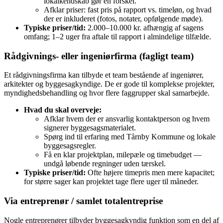
lokalkendskab gør en forskel.
Afklar priser: fast pris på rapport vs. timeløn, og hvad
der er inkluderet (fotos, notater, opfølgende møde).
Typiske priser/tid:
2.000–10.000 kr. afhængig af sagens
omfang; 1–2 uger fra aftale til rapport i almindelige tilfælde.
Rådgivnings- eller ingeniørfirma (fagligt team)
Et rådgivningsfirma kan tilbyde et team bestående af ingeniører,
arkitekter og byggesagkyndige. De er gode til komplekse projekter,
myndighedsbehandling og hvor flere faggrupper skal samarbejde.
Hvad du skal overveje:
Afklar hvem der er ansvarlig kontaktperson og hvem
signerer byggesagsmaterialet.
Spørg ind til erfaring med Tårnby Kommune og lokale
byggesagsregler.
Få en klar projektplan, milepæle og timebudget —
undgå løbende regninger uden tærskel.
Typiske priser/tid:
Ofte højere timepris men mere kapacitet;
for større sager kan projektet tage flere uger til måneder.
Via entreprenør / samlet totalentreprise
Nogle entreprenører tilbyder byggesagkyndig funktion som en del af