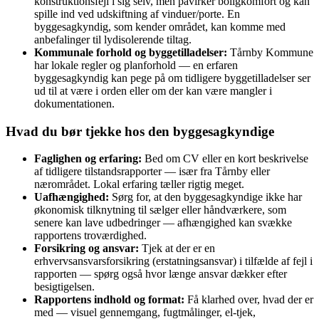
konstruktionsfejl i sig selv, men påvirker boligkomfort og kan
spille ind ved udskiftning af vinduer/porte. En
byggesagkyndig, som kender området, kan komme med
anbefalinger til lydisolerende tiltag.
Kommunale forhold og byggetilladelser:
Tårnby Kommune
har lokale regler og planforhold — en erfaren
byggesagkyndig kan pege på om tidligere byggetilladelser ser
ud til at være i orden eller om der kan være mangler i
dokumentationen.
Hvad du bør tjekke hos den byggesagkyndige
Faglighen og erfaring:
Bed om CV eller en kort beskrivelse
af tidligere tilstandsrapporter — især fra Tårnby eller
nærområdet. Lokal erfaring tæller rigtig meget.
Uafhængighed:
Sørg for, at den byggesagkyndige ikke har
økonomisk tilknytning til sælger eller håndværkere, som
senere kan lave udbedringer — afhængighed kan svække
rapportens troværdighed.
Forsikring og ansvar:
Tjek at der er en
erhvervsansvarsforsikring (erstatningsansvar) i tilfælde af fejl i
rapporten — spørg også hvor længe ansvar dækker efter
besigtigelsen.
Rapportens indhold og format:
Få klarhed over, hvad der er
med — visuel gennemgang, fugtmålinger, el‑tjek,