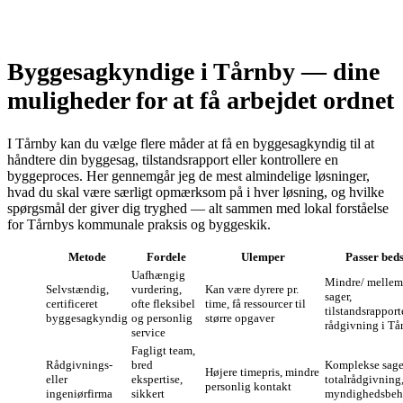
Byggesagkyndige i Tårnby — dine
muligheder for at få arbejdet ordnet
I Tårnby kan du vælge flere måder at få en byggesagkyndig til at
håndtere din byggesag, tilstandsrapport eller kontrollere en
byggeproces. Her gennemgår jeg de mest almindelige løsninger,
hvad du skal være særligt opmærksom på i hver løsning, og hvilke
spørgsmål der giver dig tryghed — alt sammen med lokal forståelse
for Tårnbys kommunale praksis og byggeskik.
Metode
Fordele
Ulemper
Passer bedst
Uafhængig
Mindre/ mellem
Selvstændig,
vurdering,
Kan være dyrere pr.
sager,
certificeret
ofte fleksibel
time, få ressourcer til
tilstandsrapport
byggesagkyndig
og personlig
større opgaver
rådgivning i Tå
service
Fagligt team,
Rådgivnings‑
bred
Komplekse sage
Højere timepris, mindre
eller
ekspertise,
totalrådgivning
personlig kontakt
ingeniørfirma
sikkert
myndighedsbeh