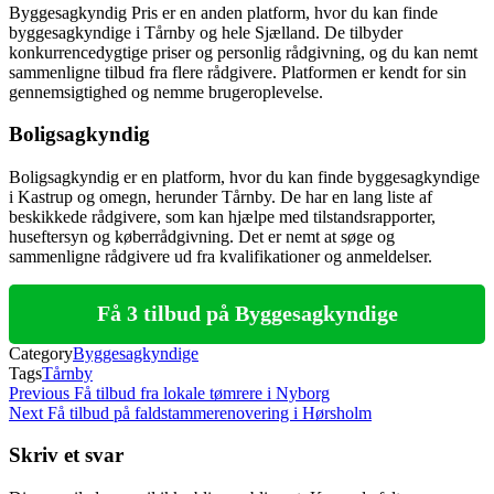
Byggesagkyndig Pris er en anden platform, hvor du kan finde
byggesagkyndige i Tårnby og hele Sjælland. De tilbyder
konkurrencedygtige priser og personlig rådgivning, og du kan nemt
sammenligne tilbud fra flere rådgivere. Platformen er kendt for sin
gennemsigtighed og nemme brugeroplevelse.
Boligsagkyndig
Boligsagkyndig er en platform, hvor du kan finde byggesagkyndige
i Kastrup og omegn, herunder Tårnby. De har en lang liste af
beskikkede rådgivere, som kan hjælpe med tilstandsrapporter,
huseftersyn og køberrådgivning. Det er nemt at søge og
sammenligne rådgivere ud fra kvalifikationer og anmeldelser.
Få 3 tilbud på Byggesagkyndige
Category
Byggesagkyndige
Tags
Tårnby
Indlægsnavigation
Previous
Previous
Få tilbud fra lokale tømrere i Nyborg
Post
Next
Next
Få tilbud på faldstammerenovering i Hørsholm
Post
Skriv et svar