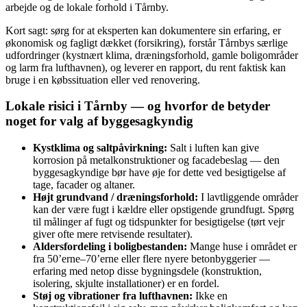
arbejde og de lokale forhold i Tårnby.
Kort sagt: sørg for at eksperten kan dokumentere sin erfaring, er
økonomisk og fagligt dækket (forsikring), forstår Tårnbys særlige
udfordringer (kystnært klima, dræningsforhold, gamle boligområder
og larm fra lufthavnen), og leverer en rapport, du rent faktisk kan
bruge i en købssituation eller ved renovering.
Lokale risici i Tårnby — og hvorfor de betyder
noget for valg af byggesagkyndig
Kystklima og saltpåvirkning:
Salt i luften kan give
korrosion på metalkonstruktioner og facadebeslag — den
byggesagkyndige bør have øje for dette ved besigtigelse af
tage, facader og altaner.
Højt grundvand / dræningsforhold:
I lavtliggende områder
kan der være fugt i kældre eller opstigende grundfugt. Spørg
til målinger af fugt og tidspunkter for besigtigelse (tørt vejr
giver ofte mere retvisende resultater).
Aldersfordeling i boligbestanden:
Mange huse i området er
fra 50’erne–70’erne eller flere nyere betonbyggerier —
erfaring med netop disse bygningsdele (konstruktion,
isolering, skjulte installationer) er en fordel.
Støj og vibrationer fra lufthavnen:
Ikke en