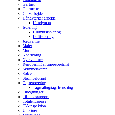
Gartner
Glarmestre
Gulvarbejde
Håndværker arbejde
Handyman
Isolering
Hulmursisolering
Loftisolering
Jordvarme
Maler
Murer
Nedrivning
Nye vinduer
Renovering af trappeopgang
Skimmelsvamp
Solceller
Strømpeforing
Tagrenovering
Tagmaling/tagafrensning
Tilbygninger
Tilstandsrapport
Totalentreprise
TV-inspektion
Udestuer