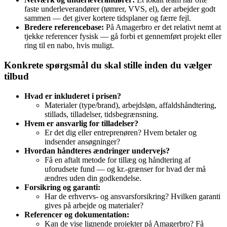
faste underleverandører (tømrer, VVS, el), der arbejder godt
sammen — det giver kortere tidsplaner og færre fejl.
Bredere referencebase:
På Amagerbro er det relativt nemt at
tjekke referencer fysisk — gå forbi et gennemført projekt eller
ring til en nabo, hvis muligt.
Konkrete spørgsmål du skal stille inden du vælger
tilbud
Hvad er inkluderet i prisen?
Materialer (type/brand), arbejdsløn, affaldshåndtering,
stillads, tilladelser, tidsbegrænsning.
Hvem er ansvarlig for tilladelser?
Er det dig eller entreprenøren? Hvem betaler og
indsender ansøgninger?
Hvordan håndteres ændringer undervejs?
Få en aftalt metode for tillæg og håndtering af
uforudsete fund — og kr.‑grænser for hvad der må
ændres uden din godkendelse.
Forsikring og garanti:
Har de erhvervs- og ansvarsforsikring? Hvilken garanti
gives på arbejde og materialer?
Referencer og dokumentation:
Kan de vise lignende projekter på Amagerbro? Få