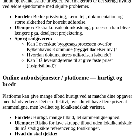
tilbud og kvalitetssikre arbejdet. På Amagerbro er det særligt nyttigt
ved ældre ejendomme med skjulte problemer.
Fordele:
Bedre prisstyring, færre fejl, dokumentation og
større sikkerhed for korrekt udførelse.
Ulemper:
Ekstra konsulentomkostning; processen kan blive
længere pga. detaljeret projektering.
Spørg rådgiveren:
Kan I overskue byggesagsprocessen overfor
Københavns Kommune (byggetilladelser mv.)?
Hvordan dokumenteres udførelsen løbende?
Kan I få leverandørerne til at give faste priser
(fastpristilbud)?
Online anbudstjenester / platforme — hurtigt og
bredt
Platforme kan give mange tilbud hurtigt ved at matche dine opgaver
med håndværkere. Det er effektivt, hvis du vil have flere priser at
sammenligne, men kvalitet og lokalkendskab varierer.
Fordele:
Hurtigt, mange tilbud, let sammenlignelighed.
Ulemper:
Risiko for lave skrappe tilbud uden lokalkendskab;
du må stadig sikre referencer og forsikringer.
Hvad du skal tjekke: