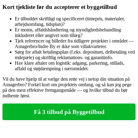
Kort tjekliste før du accepterer et byggetilbud
Er tilbuddet skriftligt og specificeret (timepris, materialer,
arbejdsomfang, tidsplan)?
Er moms, affaldshåndtering og myndighedsbehandling
inkluderet eller angivet som tillæg?
Tjek referencer og billeder fra tidligere projekter i området —
Amagerbro/Indre By er ikke som villakvarterer.
Sørg for aftalt betalingsplan (f.eks. depositum, delbetaling ved
milepæle) og skriftlig reklamations- og garantiinfo.
Hav klare aftaler om logistik: adgang, parkering, stillads,
affald og støjdæmpning i nærområdet.
Vil du have hjælp til at vælge den rette vej i netop din situation på
Amagerbro? Fortæl kort om projektets omfang, og så kan jeg pege
på den mest effektive fremgangsmåde — og hvilke tilbud du bør
indhente først.
Få 3 tilbud på Byggetilbud