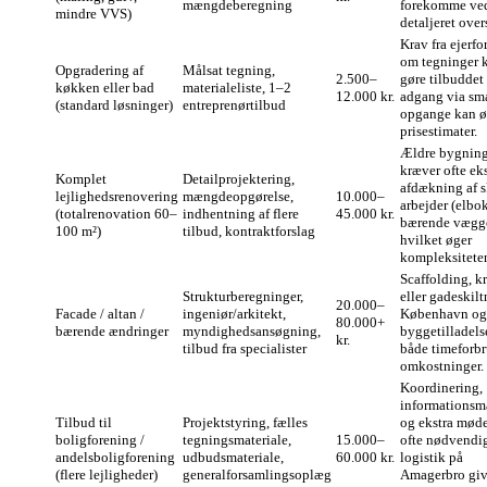
mængdeberegning
forekomme ve
mindre VVS)
detaljeret over
Krav fra ejerfo
om tegninger 
Opgradering af
Målsat tegning,
2.500–
gøre tilbuddet
køkken eller bad
materialeliste, 1–2
12.000 kr.
adgang via sm
(standard løsninger)
entreprenørtilbud
opgange kan 
prisestimater.
Ældre bygning
kræver ofte eks
Komplet
Detailprojektering,
afdækning af s
lejlighedsrenovering
mængdeopgørelse,
10.000–
arbejder (elbok
(totalrenovation 60–
indhentning af flere
45.000 kr.
bærende vægge
100 m²)
tilbud, kontraktforslag
hvilket øger
kompleksitete
Scaffolding, k
Strukturberegninger,
eller gadeskilt
20.000–
Facade / altan /
ingeniør/arkitekt,
København og
80.000+
bærende ændringer
myndighedsansøgning,
byggetilladels
kr.
tilbud fra specialister
både timeforb
omkostninger.
Koordinering,
informationsma
Tilbud til
Projektstyring, fælles
og ekstra møde
boligforening /
tegningsmateriale,
15.000–
ofte nødvendi
andelsboligforening
udbudsmateriale,
60.000 kr.
logistik på
(flere lejligheder)
generalforsamlingsoplæg
Amagerbro giv