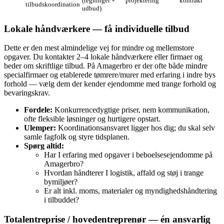
(tegninger +
projektering
kontrakt
tilbudskoordination
udbud)
Lokale håndværkere — få individuelle tilbud
Dette er den mest almindelige vej for mindre og mellemstore
opgaver. Du kontakter 2–4 lokale håndværkere eller firmaer og
beder om skriftlige tilbud. På Amagerbro er der ofte både mindre
specialfirmaer og etablerede tømrere/murer med erfaring i indre bys
forhold — vælg dem der kender ejendomme med trange forhold og
bevaringskrav.
Fordele:
Konkurrencedygtige priser, nem kommunikation,
ofte fleksible løsninger og hurtigere opstart.
Ulemper:
Koordinationsansvaret ligger hos dig; du skal selv
samle fagfolk og styre tidsplanen.
Spørg altid:
Har I erfaring med opgaver i beboelsesejendomme på
Amagerbro?
Hvordan håndterer I logistik, affald og støj i trange
bymiljøer?
Er alt inkl. moms, materialer og myndighedshåndtering
i tilbuddet?
Totalentreprise / hovedentreprenør — én ansvarlig