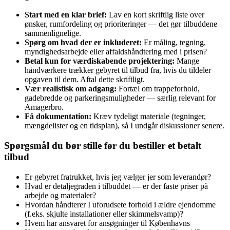
Start med en klar brief:
Lav en kort skriftlig liste over
ønsker, rumfordeling og prioriteringer — det gør tilbuddene
sammenlignelige.
Spørg om hvad der er inkluderet:
Er måling, tegning,
myndighedsarbejde eller affaldshåndtering med i prisen?
Betal kun for værdiskabende projektering:
Mange
håndværkere trækker gebyret til tilbud fra, hvis du tildeler
opgaven til dem. Aftal dette skriftligt.
Vær realistisk om adgang:
Fortæl om trappeforhold,
gadebredde og parkeringsmuligheder — særlig relevant for
Amagerbro.
Få dokumentation:
Kræv tydeligt materiale (tegninger,
mængdelister og en tidsplan), så I undgår diskussioner senere.
Spørgsmål du bør stille før du bestiller et betalt
tilbud
Er gebyret fratrukket, hvis jeg vælger jer som leverandør?
Hvad er detaljegraden i tilbuddet — er der faste priser på
arbejde og materialer?
Hvordan håndterer I uforudsete forhold i ældre ejendomme
(f.eks. skjulte installationer eller skimmelsvamp)?
Hvem har ansvaret for ansøgninger til Københavns