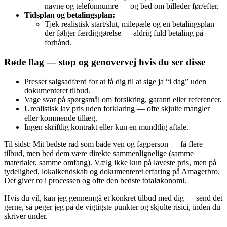
navne og telefonnumre — og bed om billeder før/efter.
Tidsplan og betalingsplan:
Tjek realistisk start/slut, milepæle og en betalingsplan
der følger færdiggørelse — aldrig fuld betaling på
forhånd.
Røde flag — stop og genovervej hvis du ser disse
Presset salgsadfærd for at få dig til at sige ja “i dag” uden
dokumenteret tilbud.
Vage svar på spørgsmål om forsikring, garanti eller referencer.
Urealistisk lav pris uden forklaring — ofte skjulte mangler
eller kommende tillæg.
Ingen skriftlig kontrakt eller kun en mundtlig aftale.
Til sidst: Mit bedste råd som både ven og fagperson — få flere
tilbud, men bed dem være direkte sammenlignelige (samme
materialer, samme omfang). Vælg ikke kun på laveste pris, men på
tydelighed, lokalkendskab og dokumenteret erfaring på Amagerbro.
Det giver ro i processen og ofte den bedste totaløkonomi.
Hvis du vil, kan jeg gennemgå et konkret tilbud med dig — send det
gerne, så peger jeg på de vigtigste punkter og skjulte risici, inden du
skriver under.