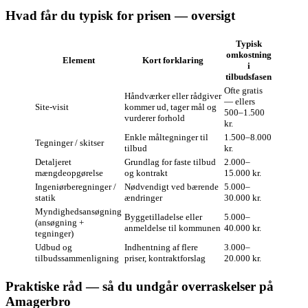
Hvad får du typisk for prisen — oversigt
Typisk
omkostning
Element
Kort forklaring
i
tilbudsfasen
Ofte gratis
Håndværker eller rådgiver
— ellers
Site‑visit
kommer ud, tager mål og
500–1.500
vurderer forhold
kr.
Enkle måltegninger til
1.500–8.000
Tegninger / skitser
tilbud
kr.
Detaljeret
Grundlag for faste tilbud
2.000–
mængdeopgørelse
og kontrakt
15.000 kr.
Ingeniørberegninger /
Nødvendigt ved bærende
5.000–
statik
ændringer
30.000 kr.
Myndighedsansøgning
Byggetilladelse eller
5.000–
(ansøgning +
anmeldelse til kommunen
40.000 kr.
tegninger)
Udbud og
Indhentning af flere
3.000–
tilbudssammenligning
priser, kontraktforslag
20.000 kr.
Praktiske råd — så du undgår overraskelser på
Amagerbro