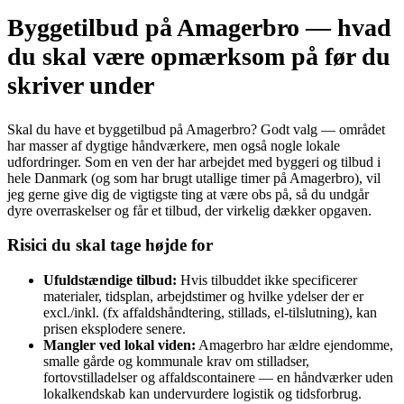
Byggetilbud på Amagerbro — hvad
du skal være opmærksom på før du
skriver under
Skal du have et byggetilbud på Amagerbro? Godt valg — området
har masser af dygtige håndværkere, men også nogle lokale
udfordringer. Som en ven der har arbejdet med byggeri og tilbud i
hele Danmark (og som har brugt utallige timer på Amagerbro), vil
jeg gerne give dig de vigtigste ting at være obs på, så du undgår
dyre overraskelser og får et tilbud, der virkelig dækker opgaven.
Risici du skal tage højde for
Ufuldstændige tilbud:
Hvis tilbuddet ikke specificerer
materialer, tidsplan, arbejdstimer og hvilke ydelser der er
excl./inkl. (fx affaldshåndtering, stillads, el-tilslutning), kan
prisen eksplodere senere.
Mangler ved lokal viden:
Amagerbro har ældre ejendomme,
smalle gårde og kommunale krav om stilladser,
fortovstilladelser og affaldscontainere — en håndværker uden
lokalkendskab kan undervurdere logistik og tidsforbrug.