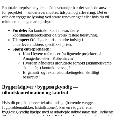
En totalentreprise betyder, at én leverandør har det samlede ansvar
for projektet — underleverandører, tidsplan og aflevering. Det er
ofte den tryggeste løsning ved større renoveringer eller hvis du vil
minimere din egen arbejdsbyrde.
Fordele:
Én kontrakt, klart ansvar, færre
koordinationsproblemer og typisk fastere tidsstyring.
Ulemper:
Ofte højere pris; mindre indsigt i
underleverandørers specifikke priser.
Spørg entreprenøren:
Kan I levere referencer fra lignende projekter på
Amagerbro eller i København?
Hvordan håndteres uforudsete forhold (skimmelsvamp,
skjulte fejl) kontraktmæssigt?
Er garanti- og reklamationsbetingelser skriftligt
beskrevet?
Byggerådgiver / byggesagkyndig —
tilbudskoordination og kontrol
Hvis dit projekt kræver teknisk indsigt (bærende vægge,
fugtproblematikker, Installationer), kan en rådgiver eller
byggesagkyndig hjælpe med at udarbejde udbudsmateriale, indhente