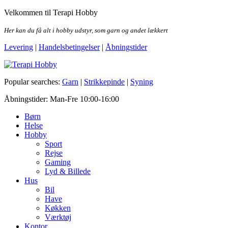
Skip
Velkommen til Terapi Hobby
to
the
Her kan du få alt i hobby udstyr, som garn og andet lækkert
content
Levering
|
Handelsbetingelser
|
Åbningstider
Terapi Hobby
Popular searches:
Garn
|
Strikkepinde
|
Syning
Åbningstider: Man-Fre 10:00-16:00
Børn
Helse
Hobby
Sport
Rejse
Gaming
Lyd & Billede
Hus
Bil
Have
Køkken
Værktøj
Kontor