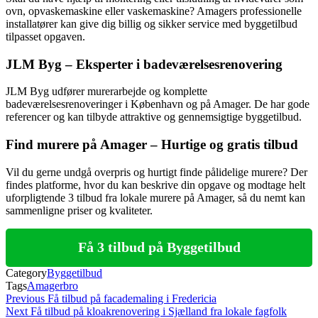
ovn, opvaskemaskine eller vaskemaskine? Amagers professionelle
installatører kan give dig billig og sikker service med byggetilbud
tilpasset opgaven.
JLM Byg – Eksperter i badeværelsesrenovering
JLM Byg udfører murerarbejde og komplette
badeværelsesrenoveringer i København og på Amager. De har gode
referencer og kan tilbyde attraktive og gennemsigtige byggetilbud.
Find murere på Amager – Hurtige og gratis tilbud
Vil du gerne undgå overpris og hurtigt finde pålidelige murere? Der
findes platforme, hvor du kan beskrive din opgave og modtage helt
uforpligtende 3 tilbud fra lokale murere på Amager, så du nemt kan
sammenligne priser og kvaliteter.
Få 3 tilbud på Byggetilbud
Category
Byggetilbud
Tags
Amagerbro
Indlægsnavigation
Previous
Previous
Få tilbud på facademaling i Fredericia
Post
Next
Next
Få tilbud på kloakrenovering i Sjælland fra lokale fagfolk