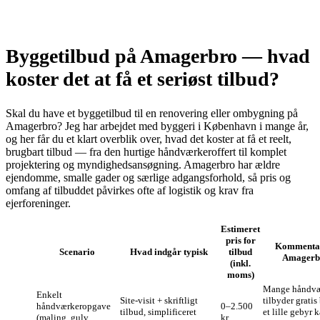
Byggetilbud på Amagerbro — hvad
koster det at få et seriøst tilbud?
Skal du have et byggetilbud til en renovering eller ombygning på
Amagerbro? Jeg har arbejdet med byggeri i København i mange år,
og her får du et klart overblik over, hvad det koster at få et reelt,
brugbart tilbud — fra den hurtige håndværkeroffert til komplet
projektering og myndighedsansøgning. Amagerbro har ældre
ejendomme, smalle gader og særlige adgangsforhold, så pris og
omfang af tilbuddet påvirkes ofte af logistik og krav fra
ejerforeninger.
Estimeret
pris for
Kommenta
Scenario
Hvad indgår typisk
tilbud
Amagerb
(inkl.
moms)
Mange håndvæ
Enkelt
Site‑visit + skriftligt
tilbyder gratis
håndværkeropgave
0–2.500
tilbud, simplificeret
et lille gebyr 
(maling, gulv,
kr.