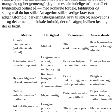
mange år, og her gennemgår jeg de mest almindelige måder at få et
byggetilbud ordnet på — med konkrete fordele, faldgruber og
spørgsmål du bør stille. Amagerbro stiller særlige krav (smalle
adgangsforhold, parkeringsbegrænsning, krav til støj og renovation)
— og det er netop de lokale forhold, der ofte afgør, hvilken løsning
der er bedst.
Metode
Hurtighed
Prisniveau
Ansvarsfordeli
Lokale
Hver fagmand er
håndværkere
Ofte
Middel
ansvarlig for ege
(enkeltstående
konkurrencedygtig
arbejde
tilbud)
Langsommere
Totalentreprise /
opstart,
Kan være højere,
Én aktør har sam
hovedentreprenør
hurtigere
men mindre risiko
ansvar
samlet styring
Kan tage
Ekstra
Rådgiver
Bygge-rådgiver /
længere tid
omkostning, men
koordinerer og
teknisk konsulent
pga.
bedre prisstyring
kontrollerer
dokumentation
Online
Projektleder-
Varierende — ofte
anbudstjenester /
Meget hurtig
ansvar hos dig,
billigere tilbud
platforme
platformformidl
Længere
Arkitekt/tegnestue
proces
Oftere dyrere pga.
Klart ansvar via
med