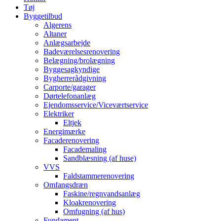
Tøj
Byggetilbud
Algerens
Altaner
Anlægsarbejde
Badeværelsesrenovering
Belægning/brolægning
Byggesagkyndige
Bygherrerådgivning
Carporte/garager
Dørtelefonanlæg
Ejendomsservice/Viceværtservice
Elektriker
Eltjek
Energimærke
Facaderenovering
Facademaling
Sandblæsning (af huse)
VVS
Faldstammerenovering
Omfangsdræn
Faskine/regnvandsanlæg
Kloakrenovering
Omfugning (af hus)
Fundament