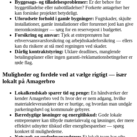
Byggesags- og tilladelsesproblemer:
Er der behov for
byggetilladelse eller nabotilladelser? Forkerte antagelser her
kan forsinke projektet betydeligt.
Uforudsete forhold i gamle bygninger:
Fugtskader, skjulte
installationer, gamle installationer eller forurenet jord kan give
meromkostninger — sørg for en reservepost i budgettet.
Forsikring og ansvar:
Tjek at entreprenøren har
erhvervsansvarsforsikring og arbejdsskadeforsikring — ellers
kan du risikere at stå med regningen ved skader.
Dårlig kontraktstyring:
Uklare deadlines, manglende
betalingsplaner eller ingen garanti-/reklamationsbetingelser er
røde flag.
Muligheder og fordele ved at vælge rigtigt — især
lokalt på Amagerbro
Lokalkendskab sparer tid og penge:
En håndværker der
kender Amagerbro ved fx hvor der er nem adgang, hvilke
materialeleverandører der er hurtige, og hvordan man undgår
parkeringsbøvl og kommunale gebyrer.
Bæredygtige løsninger og energitilskud:
Gode lokale
entreprenører kan tilbyde materialevalg og løsninger, der mere
effektivt udnytter tilskud eller energibesparelser — spørg
konkret til mulighederne.
Netværk og underleverandører:
Et lokalt team har ofte