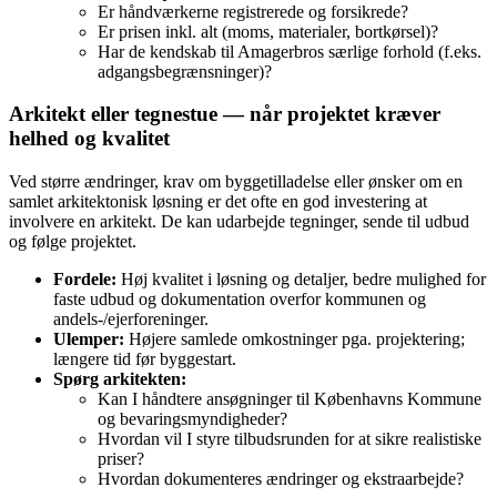
Er håndværkerne registrerede og forsikrede?
Er prisen inkl. alt (moms, materialer, bortkørsel)?
Har de kendskab til Amagerbros særlige forhold (f.eks.
adgangsbegrænsninger)?
Arkitekt eller tegnestue — når projektet kræver
helhed og kvalitet
Ved større ændringer, krav om byggetilladelse eller ønsker om en
samlet arkitektonisk løsning er det ofte en god investering at
involvere en arkitekt. De kan udarbejde tegninger, sende til udbud
og følge projektet.
Fordele:
Høj kvalitet i løsning og detaljer, bedre mulighed for
faste udbud og dokumentation overfor kommunen og
andels-/ejerforeninger.
Ulemper:
Højere samlede omkostninger pga. projektering;
længere tid før byggestart.
Spørg arkitekten:
Kan I håndtere ansøgninger til Københavns Kommune
og bevaringsmyndigheder?
Hvordan vil I styre tilbudsrunden for at sikre realistiske
priser?
Hvordan dokumenteres ændringer og ekstraarbejde?