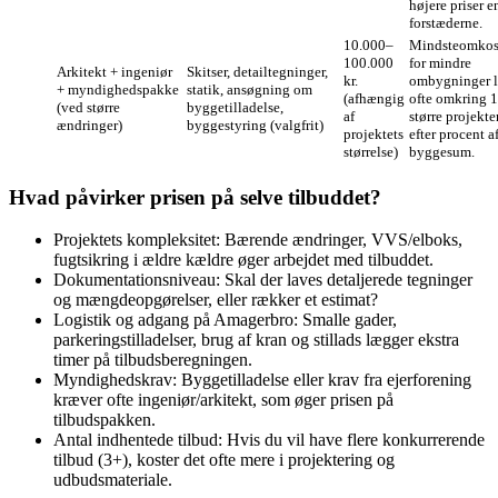
højere priser e
forstæderne.
10.000–
Mindsteomkos
100.000
for mindre
Arkitekt + ingeniør
Skitser, detailtegninger,
kr.
ombygninger l
+ myndighedspakke
statik, ansøgning om
(afhængig
ofte omkring 
(ved større
byggetilladelse,
af
større projekte
ændringer)
byggestyring (valgfrit)
projektets
efter procent a
størrelse)
byggesum.
Hvad påvirker prisen på selve tilbuddet?
Projektets kompleksitet: Bærende ændringer, VVS/elboks,
fugtsikring i ældre kældre øger arbejdet med tilbuddet.
Dokumentationsniveau: Skal der laves detaljerede tegninger
og mængdeopgørelser, eller rækker et estimat?
Logistik og adgang på Amagerbro: Smalle gader,
parkeringstilladelser, brug af kran og stillads lægger ekstra
timer på tilbudsberegningen.
Myndighedskrav: Byggetilladelse eller krav fra ejerforening
kræver ofte ingeniør/arkitekt, som øger prisen på
tilbudspakken.
Antal indhentede tilbud: Hvis du vil have flere konkurrerende
tilbud (3+), koster det ofte mere i projektering og
udbudsmateriale.