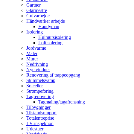
Gartner
Glarmestre
Gulvarbejde
Håndværker arbejde
Handyman
Isolering
Hulmursisolering
Loftisolering
Jordvarme
Maler
Murer
Nedrivning
Nye vinduer
Renovering af trappeopgang
Skimmelsvamp
Solceller
Strømpeforing
Tagrenovering
Tagmaling/tagafrensning
Tilbygninger
Tilstandsrapport
Totalentreprise
TV-inspektion
Udestuer