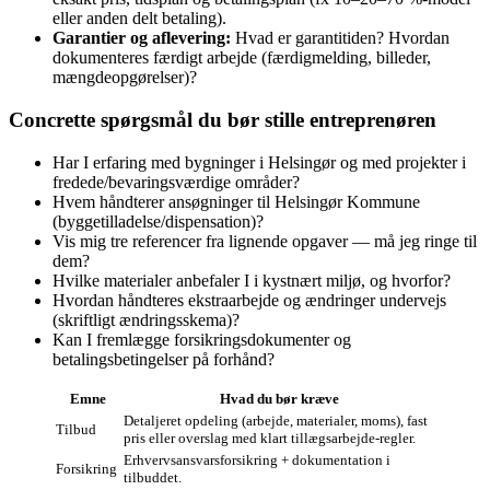
eller anden delt betaling).
Garantier og aflevering:
Hvad er garantitiden? Hvordan
dokumenteres færdigt arbejde (færdigmelding, billeder,
mængdeopgørelser)?
Concrette spørgsmål du bør stille entreprenøren
Har I erfaring med bygninger i Helsingør og med projekter i
fredede/bevaringsværdige områder?
Hvem håndterer ansøgninger til Helsingør Kommune
(byggetilladelse/dispensation)?
Vis mig tre referencer fra lignende opgaver — må jeg ringe til
dem?
Hvilke materialer anbefaler I i kystnært miljø, og hvorfor?
Hvordan håndteres ekstraarbejde og ændringer undervejs
(skriftligt ændringsskema)?
Kan I fremlægge forsikringsdokumenter og
betalingsbetingelser på forhånd?
Emne
Hvad du bør kræve
Detaljeret opdeling (arbejde, materialer, moms), fast
Tilbud
pris eller overslag med klart tillægsarbejde‑regler.
Erhvervsansvarsforsikring + dokumentation i
Forsikring
tilbuddet.