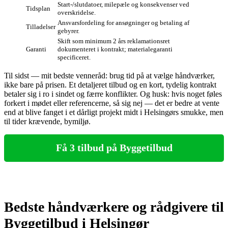
Start-/slutdatoer, milepæle og konsekvenser ved
Tidsplan
overskridelse.
Ansvarsfordeling for ansøgninger og betaling af
Tilladelser
gebyrer.
Skift som minimum 2 års reklamationsret
Garanti
dokumenteret i kontrakt; materialegaranti
specificeret.
Til sidst — mit bedste venneråd: brug tid på at vælge håndværker,
ikke bare på prisen. Et detaljeret tilbud og en kort, tydelig kontrakt
betaler sig i ro i sindet og færre konflikter. Og husk: hvis noget føles
forkert i mødet eller referencerne, så sig nej — det er bedre at vente
end at blive fanget i et dårligt projekt midt i Helsingørs smukke, men
til tider krævende, bymiljø.
Få 3 tilbud på Byggetilbud
Bedste håndværkere og rådgivere til
Byggetilbud i Helsingør