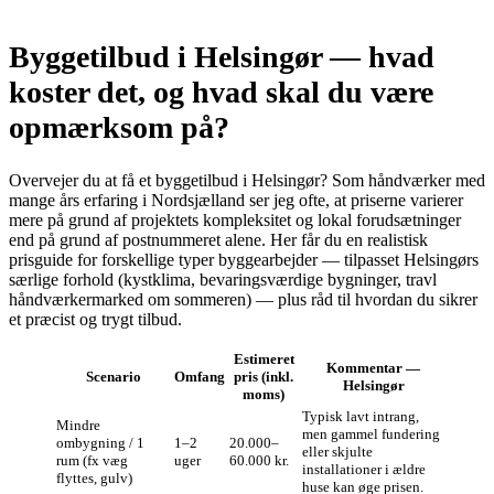
Byggetilbud i Helsingør — hvad
koster det, og hvad skal du være
opmærksom på?
Overvejer du at få et byggetilbud i Helsingør? Som håndværker med
mange års erfaring i Nordsjælland ser jeg ofte, at priserne varierer
mere på grund af projektets kompleksitet og lokal forudsætninger
end på grund af postnummeret alene. Her får du en realistisk
prisguide for forskellige typer byggearbejder — tilpasset Helsingørs
særlige forhold (kystklima, bevaringsværdige bygninger, travl
håndværkermarked om sommeren) — plus råd til hvordan du sikrer
et præcist og trygt tilbud.
Estimeret
Kommentar —
Scenario
Omfang
pris (inkl.
Helsingør
moms)
Typisk lavt intrang,
Mindre
men gammel fundering
ombygning / 1
1–2
20.000–
eller skjulte
rum (fx væg
uger
60.000 kr.
installationer i ældre
flyttes, gulv)
huse kan øge prisen.