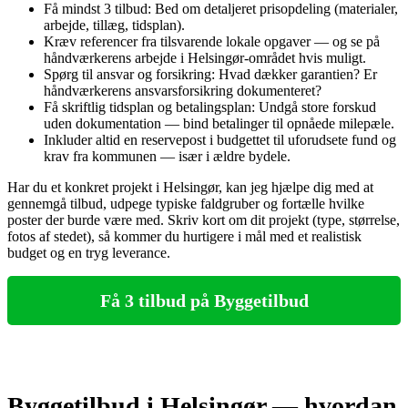
Få mindst 3 tilbud: Bed om detaljeret prisopdeling (materialer,
arbejde, tillæg, tidsplan).
Kræv referencer fra tilsvarende lokale opgaver — og se på
håndværkerens arbejde i Helsingør-området hvis muligt.
Spørg til ansvar og forsikring: Hvad dækker garantien? Er
håndværkerens ansvarsforsikring dokumenteret?
Få skriftlig tidsplan og betalingsplan: Undgå store forskud
uden dokumentation — bind betalinger til opnåede milepæle.
Inkluder altid en reservepost i budgettet til uforudsete fund og
krav fra kommunen — især i ældre bydele.
Har du et konkret projekt i Helsingør, kan jeg hjælpe dig med at
gennemgå tilbud, udpege typiske faldgruber og fortælle hvilke
poster der burde være med. Skriv kort om dit projekt (type, størrelse,
fotos af stedet), så kommer du hurtigere i mål med et realistisk
budget og en tryg leverance.
Få 3 tilbud på Byggetilbud
Byggetilbud i Helsingør — hvordan