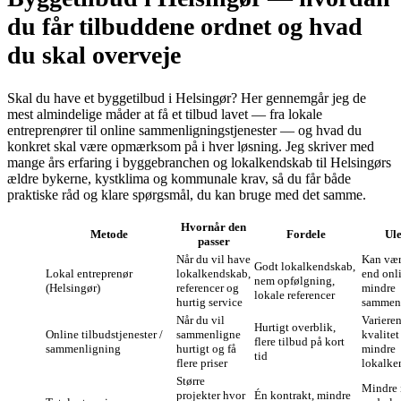
du får tilbuddene ordnet og hvad
du skal overveje
Skal du have et byggetilbud i Helsingør? Her gennemgår jeg de
mest almindelige måder at få et tilbud lavet — fra lokale
entreprenører til online sammenligningstjenester — og hvad du
konkret skal være opmærksom på i hver løsning. Jeg skriver med
mange års erfaring i byggebranchen og lokalkendskab til Helsingørs
ældre bykerne, kystklima og kommunale krav, så du får både
praktiske råd og klare spørgsmål, du kan bruge med det samme.
Hvornår den
Metode
Fordele
Ul
passer
Når du vil have
Kan vær
Godt lokalkendskab,
Lokal entreprenør
lokalkendskab,
end onli
nem opfølgning,
(Helsingør)
referencer og
mindre
lokale referencer
hurtig service
sammen
Når du vil
Variere
Hurtigt overblik,
Online tilbudstjenester /
sammenligne
kvalitet
flere tilbud på kort
sammenligning
hurtigt og få
mindre
tid
flere priser
lokalke
Større
Mindre i
projekter hvor
Én kontrakt, mindre