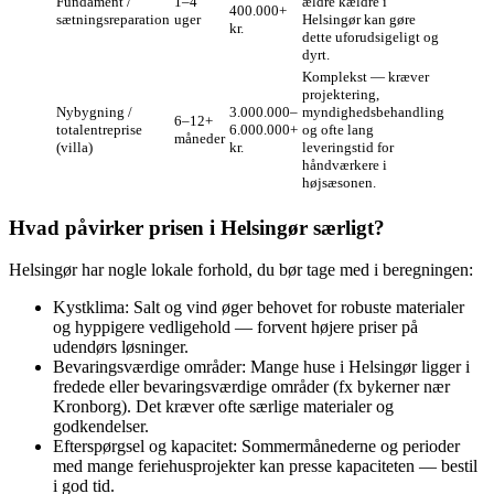
Fundament /
1–4
ældre kældre i
400.000+
sætningsreparation
uger
Helsingør kan gøre
kr.
dette uforudsigeligt og
dyrt.
Komplekst — kræver
projektering,
Nybygning /
3.000.000–
myndighedsbehandling
6–12+
totalentreprise
6.000.000+
og ofte lang
måneder
(villa)
kr.
leveringstid for
håndværkere i
højsæsonen.
Hvad påvirker prisen i Helsingør særligt?
Helsingør har nogle lokale forhold, du bør tage med i beregningen:
Kystklima: Salt og vind øger behovet for robuste materialer
og hyppigere vedligehold — forvent højere priser på
udendørs løsninger.
Bevaringsværdige områder: Mange huse i Helsingør ligger i
fredede eller bevaringsværdige områder (fx bykerner nær
Kronborg). Det kræver ofte særlige materialer og
godkendelser.
Efterspørgsel og kapacitet: Sommermånederne og perioder
med mange feriehusprojekter kan presse kapaciteten — bestil
i god tid.