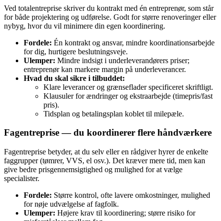
Ved totalentreprise skriver du kontrakt med én entreprenør, som står
for både projektering og udførelse. Godt for større renoveringer eller
nybyg, hvor du vil minimere din egen koordinering.
Fordele:
Én kontrakt og ansvar, mindre koordinationsarbejde
for dig, hurtigere beslutningsveje.
Ulemper:
Mindre indsigt i underleverandørers priser;
entreprenør kan markere margin på underleverancer.
Hvad du skal sikre i tilbuddet:
Klare leverancer og grænseflader specificeret skriftligt.
Klausuler for ændringer og ekstraarbejde (timepris/fast
pris).
Tidsplan og betalingsplan koblet til milepæle.
Fagentreprise — du koordinerer flere håndværkere
Fagentreprise betyder, at du selv eller en rådgiver hyrer de enkelte
faggrupper (tømrer, VVS, el osv.). Det kræver mere tid, men kan
give bedre prisgennemsigtighed og mulighed for at vælge
specialister.
Fordele:
Større kontrol, ofte lavere omkostninger, mulighed
for nøje udvælgelse af fagfolk.
Ulemper:
Højere krav til koordinering; større risiko for