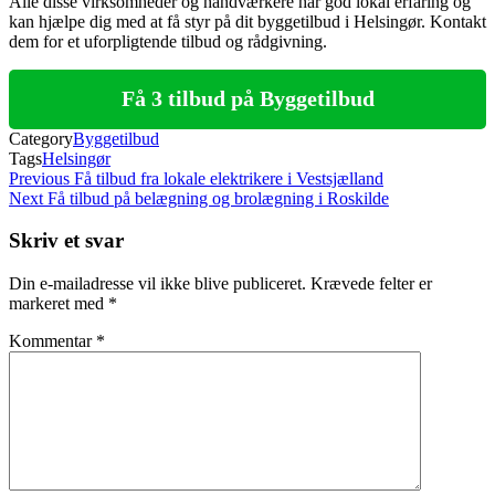
Alle disse virksomheder og håndværkere har god lokal erfaring og
kan hjælpe dig med at få styr på dit byggetilbud i Helsingør. Kontakt
dem for et uforpligtende tilbud og rådgivning.
Få 3 tilbud på Byggetilbud
Category
Byggetilbud
Tags
Helsingør
Indlægsnavigation
Previous
Previous
Få tilbud fra lokale elektrikere i Vestsjælland
Post
Next
Next
Få tilbud på belægning og brolægning i Roskilde
Post
Skriv et svar
Din e-mailadresse vil ikke blive publiceret.
Krævede felter er
markeret med
*
Kommentar
*