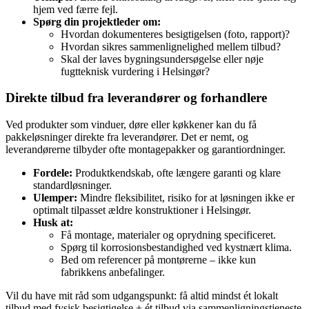
hjem ved færre fejl.
Spørg din projektleder om:
Hvordan dokumenteres besigtigelsen (foto, rapport)?
Hvordan sikres sammenlignelighed mellem tilbud?
Skal der laves bygningsundersøgelse eller nøje
fugtteknisk vurdering i Helsingør?
Direkte tilbud fra leverandører og forhandlere
Ved produkter som vinduer, døre eller køkkener kan du få
pakkeløsninger direkte fra leverandører. Det er nemt, og
leverandørerne tilbyder ofte montagepakker og garantiordninger.
Fordele:
Produktkendskab, ofte længere garanti og klare
standardløsninger.
Ulemper:
Mindre fleksibilitet, risiko for at løsningen ikke er
optimalt tilpasset ældre konstruktioner i Helsingør.
Husk at:
Få montage, materialer og oprydning specificeret.
Spørg til korrosionsbestandighed ved kystnært klima.
Bed om referencer på montørerne – ikke kun
fabrikkens anbefalinger.
Vil du have mit råd som udgangspunkt: få altid mindst ét lokalt
tilbud med fysisk besigtigelse + ét tilbud via sammenligningstjeneste