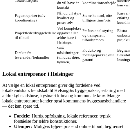
Totalentreprise
underle
du vil have én
koordinationsarbejde
kan vær
kontakt
Når du vil styre
Kræver t
Fagentrepriser (selv
Større kontrol, ofte
kvalitet og
erfaring
koordinering)
billigere time/pris
priser selv
koordin
Ved komplekse
Professionel styring
Ekstra
Projektleder/byggeledelse
opgaver eller
og transparent
omkostn
til tilbud
ældre huse i
tilbudsproces
projektl
Helsingør
Små
Produkt- og
Begræn
Direkte fra
udskiftninger
montagepakker, ofte
fleksibil
leverandør/forhandler
(vinduer, døre,
garanti
løsning
køkken)
Lokal entreprenør i Helsingør
At vælge en lokal entreprenør giver dig fordelene ved
lokalkendskab: kendskab til Helsingørs byggepraksis, erfaring med
ældre købstadshuse, kystnært klima og kommunale krav. Mange
lokale entreprenører kender også kommunens byggesagsbehandlere
— det kan spare tid.
Fordele:
Hurtig opfølgning, lokale referencer, typisk
forståelse for ældre konstruktioner.
Ulemper:
Muligvis højere pris end online-tilbud; begrænset