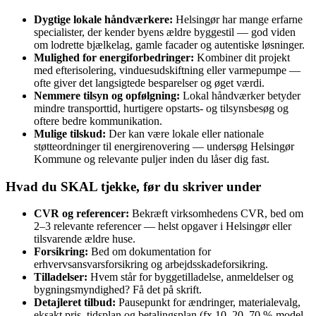
Dygtige lokale håndværkere:
Helsingør har mange erfarne
specialister, der kender byens ældre byggestil — god viden
om lodrette bjælkelag, gamle facader og autentiske løsninger.
Mulighed for energiforbedringer:
Kombiner dit projekt
med efterisolering, vinduesudskiftning eller varmepumpe —
ofte giver det langsigtede besparelser og øget værdi.
Nemmere tilsyn og opfølgning:
Lokal håndværker betyder
mindre transporttid, hurtigere opstarts- og tilsynsbesøg og
oftere bedre kommunikation.
Mulige tilskud:
Der kan være lokale eller nationale
støtteordninger til energirenovering — undersøg Helsingør
Kommune og relevante puljer inden du låser dig fast.
Hvad du SKAL tjekke, før du skriver under
CVR og referencer:
Bekræft virksomhedens CVR, bed om
2–3 relevante referencer — helst opgaver i Helsingør eller
tilsvarende ældre huse.
Forsikring:
Bed om dokumentation for
erhvervsansvarsforsikring og arbejdsskadeforsikring.
Tilladelser:
Hvem står for byggetilladelse, anmeldelser og
bygningsmyndighed? Få det på skrift.
Detajleret tilbud:
Pausepunkt for ændringer, materialevalg,
eksakt pris, tidsplan og betalingsplan (fx 10–20–70 %-model