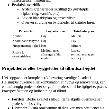
misforståelser mellem fag.
Praktisk overblik:
Afstem grænseflader skriftligt (fx gulvhøjde,
elplacering, vandlås etc.).
Lav en klar tidsplan og ansvarsliste.
Overvej at bruge en byggeleder til kritiske faser.
Parameter
Fagentreprise
Totalentreprise
Kontrol
Høj
Mellem
Koordinationsbyrde
Høj
Lav
Prisgennemsigtighed
Høj
Mindre
Medium (men
Lavere
Risiko for
afhænger af din
(entreprenør tager
overskridelser
styring)
ansvar)
Projektleder eller byggeleder til tilbudsarbejdet
Hvis opgaven er kompleks (fx bevaringsværdige facader i
Helsingørs bykerne eller kombination af nybyg og renovering), kan
en uafhængig projektleder sørge for professionel besigtigelse, præcis
kravspecifikation og indhentning af tilbud.
Fordele:
Bedre kvalitet i tilbud, færre skjulte overraskelser,
professionel styring.
Ulemper:
Ekstra omkostning til rådgiver, men ofte tjener sig