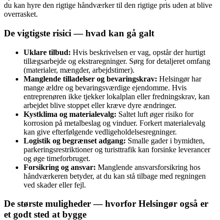
du kan hyre den rigtige håndværker til den rigtige pris uden at blive
overrasket.
De vigtigste risici — hvad kan gå galt
Uklare tilbud:
Hvis beskrivelsen er vag, opstår der hurtigt
tillægsarbejde og ekstraregninger. Sørg for detaljeret omfang
(materialer, mængder, arbejdstimer).
Manglende tilladelser og bevaringskrav:
Helsingør har
mange ældre og bevaringsværdige ejendomme. Hvis
entreprenøren ikke tjekker lokalplan eller fredningskrav, kan
arbejdet blive stoppet eller kræve dyre ændringer.
Kystklima og materialevalg:
Saltet luft øger risiko for
korrosion på metalbeslag og vinduer. Forkert materialevalg
kan give efterfølgende vedligeholdelsesregninger.
Logistik og begrænset adgang:
Smalle gader i bymidten,
parkeringsrestriktioner og turisttrafik kan forsinke leverancer
og øge timeforbruget.
Forsikring og ansvar:
Manglende ansvarsforsikring hos
håndværkeren betyder, at du kan stå tilbage med regningen
ved skader eller fejl.
De største muligheder — hvorfor Helsingør også er
et godt sted at bygge