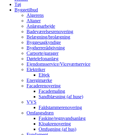
Tøj
Byggetilbud
Algerens
Altaner
Anlægsarbejde
Badeværelsesrenovering
Belægning/brolægning
Byggesagkyndige
Bygherrerådgivning
Carporte/garager
Dørtelefonanlæg
Ejendomsservice/Viceværtservice
Elektriker
Eltjek
Energimærke
Facaderenovering
Facademaling
Sandblæsning (af huse)
VVS
Faldstammerenovering
Omfangsdræn
Faskine/regnvandsanlæg
Kloakrenovering
Omfugning (af hus)
Fundament