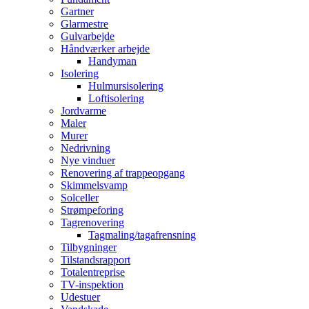
Gartner
Glarmestre
Gulvarbejde
Håndværker arbejde
Handyman
Isolering
Hulmursisolering
Loftisolering
Jordvarme
Maler
Murer
Nedrivning
Nye vinduer
Renovering af trappeopgang
Skimmelsvamp
Solceller
Strømpeforing
Tagrenovering
Tagmaling/tagafrensning
Tilbygninger
Tilstandsrapport
Totalentreprise
TV-inspektion
Udestuer