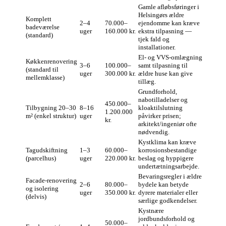
Gamle afløbsføringer i
Helsingørs ældre
Komplett
2–4
70.000–
ejendomme kan kræve
badeværelse
uger
160.000 kr.
ekstra tilpasning —
(standard)
tjek fald og
installationer.
El- og VVS-omlægning
Køkkenrenovering
3–6
100.000–
samt tilpasning til
(standard til
uger
300.000 kr.
ældre huse kan give
mellemklasse)
tillæg.
Grundforhold,
nabotilladelser og
450.000–
Tilbygning 20–30
8–16
kloaktilslutning
1.200.000
m² (enkel struktur)
uger
påvirker prisen;
kr.
arkitekt/ingeniør ofte
nødvendig.
Kystklima kan kræve
Tagudskiftning
1–3
60.000–
korrosionsbestandige
(parcelhus)
uger
220.000 kr.
beslag og hyppigere
undertætningsarbejde.
Bevaringsregler i ældre
Facade-renovering
2–6
80.000–
bydele kan betyde
og isolering
uger
350.000 kr.
dyrere materialer eller
(delvis)
særlige godkendelser.
Kystnære
jordbundsforhold og
50.000–