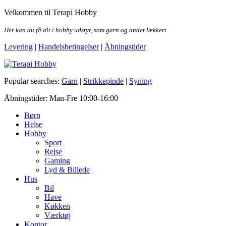
Skip
Velkommen til Terapi Hobby
to
the
Her kan du få alt i hobby udstyr, som garn og andet lækkert
content
Levering
|
Handelsbetingelser
|
Åbningstider
Terapi Hobby
Popular searches:
Garn
|
Strikkepinde
|
Syning
Åbningstider: Man-Fre 10:00-16:00
Børn
Helse
Hobby
Sport
Rejse
Gaming
Lyd & Billede
Hus
Bil
Have
Køkken
Værktøj
Kontor