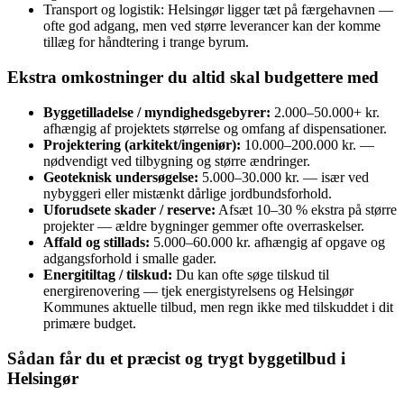
Transport og logistik: Helsingør ligger tæt på færgehavnen —
ofte god adgang, men ved større leverancer kan der komme
tillæg for håndtering i trange byrum.
Ekstra omkostninger du altid skal budgettere med
Byggetilladelse / myndighedsgebyrer:
2.000–50.000+ kr.
afhængig af projektets størrelse og omfang af dispensationer.
Projektering (arkitekt/ingeniør):
10.000–200.000 kr. —
nødvendigt ved tilbygning og større ændringer.
Geoteknisk undersøgelse:
5.000–30.000 kr. — især ved
nybyggeri eller mistænkt dårlige jordbundsforhold.
Uforudsete skader / reserve:
Afsæt 10–30 % ekstra på større
projekter — ældre bygninger gemmer ofte overraskelser.
Affald og stillads:
5.000–60.000 kr. afhængig af opgave og
adgangsforhold i smalle gader.
Energitiltag / tilskud:
Du kan ofte søge tilskud til
energirenovering — tjek energistyrelsens og Helsingør
Kommunes aktuelle tilbud, men regn ikke med tilskuddet i dit
primære budget.
Sådan får du et præcist og trygt byggetilbud i
Helsingør