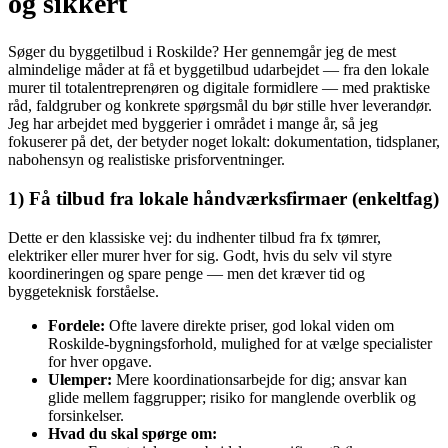
og sikkert
Søger du byggetilbud i Roskilde? Her gennemgår jeg de mest
almindelige måder at få et byggetilbud udarbejdet — fra den lokale
murer til totalentreprenøren og digitale formidlere — med praktiske
råd, faldgruber og konkrete spørgsmål du bør stille hver leverandør.
Jeg har arbejdet med byggerier i området i mange år, så jeg
fokuserer på det, der betyder noget lokalt: dokumentation, tidsplaner,
nabohensyn og realistiske prisforventninger.
1) Få tilbud fra lokale håndværksfirmaer (enkeltfag)
Dette er den klassiske vej: du indhenter tilbud fra fx tømrer,
elektriker eller murer hver for sig. Godt, hvis du selv vil styre
koordineringen og spare penge — men det kræver tid og
byggeteknisk forståelse.
Fordele:
Ofte lavere direkte priser, god lokal viden om
Roskilde-bygningsforhold, mulighed for at vælge specialister
for hver opgave.
Ulemper:
Mere koordinationsarbejde for dig; ansvar kan
glide mellem faggrupper; risiko for manglende overblik og
forsinkelser.
Hvad du skal spørge om: