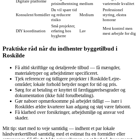
Digitale platforme
prisindhentning
medium
varierende kvalitet
Du vil spare tid
Professionel
Konsulent/formidler
og reducere
Medium
styring, ekstra
risiko
honorar
Små projekter,
Mest kontrol men
DIY koordination
erfaring hos
Lav
mest arbejde for dig
bygherre
Praktiske råd når du indhenter byggetilbud i
Roskilde
Få altid skriftlige og detaljerede tilbud — få mængder,
materialetyper og arbejdstimer specificeret.
Tjek referencer og tidligere projekter i Roskilde/Lejre-
området; lokale forhold betyder noget for tid og pris.
Sørg for at betaling er knyttet til færdiggørelsesgrader og
dokumentation (ikke fuld forudbetaling).
Gør naboer opmærksomme på arbejdet tidligt — især i
Roskildes ældre kvarterer kan adgang og støj være følsomt.
Få klarhed over forsikringer, arbejdsmiljø og ansvar ved
skader.
Mit tip: start med to veje samtidig — indhent et par lokale
håndværkertilbud samtidig med et estimat fra en formidler eller