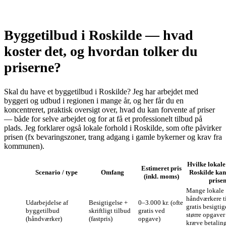
Byggetilbud i Roskilde — hvad
koster det, og hvordan tolker du
priserne?
Skal du have et byggetilbud i Roskilde? Jeg har arbejdet med
byggeri og udbud i regionen i mange år, og her får du en
koncentreret, praktisk oversigt over, hvad du kan forvente af priser
— både for selve arbejdet og for at få et professionelt tilbud på
plads. Jeg forklarer også lokale forhold i Roskilde, som ofte påvirker
prisen (fx bevaringszoner, trang adgang i gamle bykerner og krav fra
kommunen).
Hvilke lokale
Estimeret pris
Scenario / type
Omfang
Roskilde kan
(inkl. moms)
prise
Mange lokale
håndværkere t
Udarbejdelse af
Besigtigelse +
0–3.000 kr. (ofte
gratis besigtig
byggetilbud
skriftligt tilbud
gratis ved
større opgaver
(håndværker)
(fastpris)
opgave)
kræve betaling