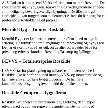
A. Villadsen har mere end 60 års erfaring som murer i Roskilde. De
specialiserer sig i nybyggeri, renovering og vedligeholdelse af både
almindelige og bevaringsværdige bygninger. De tilbyder også
elarbejde og kan fungere som totalentreprise, hvis du har brug for en
professionel tovholder på dit projekt.
Mernild Byg – Tømrer Roskilde
Mernild Byg er et kvalitetsorienteret tømrerfirma med mange års
erfaring. De tilbyder alt fra tilbygninger til renovering og nybyggeri.
De har et stort fokus på æstetik og detaljer og arbejder både for
private og erhvervskunder i Roskilde, Taastrup og Jyllinge.
I-EVVS – Totalentreprise Roskilde
I-EVVS står for planlægning og udførelse af totalentreprise i
Roskilde. De har erfaring med murer-, VVS- og tømrerarbejde og
kan tage ansvar for hele byggeprocessen. De har høje
kundetilfredshedsgrad og leverer altid det aftalte til tiden.
Roskilde Gruppen – Byggefirma
Roskilde Gruppen er et professionelt byggefirma, der hjælper
private med bygge- og renoveringsprojekter. De har fokus på