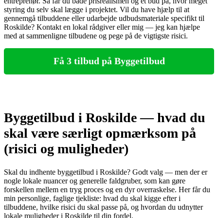
entreprenør. Så får du både prisrealismen og et bud på, hvor meget
styring du selv skal lægge i projektet. Vil du have hjælp til at
gennemgå tilbuddene eller udarbejde udbudsmateriale specifikt til
Roskilde? Kontakt en lokal rådgiver eller mig — jeg kan hjælpe
med at sammenligne tilbudene og pege på de vigtigste risici.
Få 3 tilbud på Byggetilbud
Byggetilbud i Roskilde — hvad du
skal være særligt opmærksom på
(risici og muligheder)
Skal du indhente byggetilbud i Roskilde? Godt valg — men der er
nogle lokale nuancer og generelle faldgruber, som kan gøre
forskellen mellem en tryg proces og en dyr overraskelse. Her får du
min personlige, faglige tjekliste: hvad du skal kigge efter i
tilbuddene, hvilke risici du skal passe på, og hvordan du udnytter
lokale muligheder i Roskilde til din fordel.