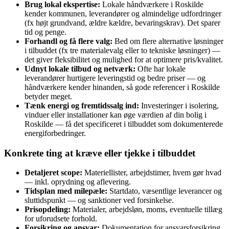
Brug lokal ekspertise:
Lokale håndværkere i Roskilde
kender kommunen, leverandører og almindelige udfordringer
(fx højt grundvand, ældre kældre, bevaringskrav). Det sparer
tid og penge.
Forhandl og få flere valg:
Bed om flere alternative løsninger
i tilbuddet (fx tre materialevalg eller to tekniske løsninger) —
det giver fleksibilitet og mulighed for at optimere pris/kvalitet.
Udnyt lokale tilbud og netværk:
Ofte har lokale
leverandører hurtigere leveringstid og bedre priser — og
håndværkere kender hinanden, så gode referencer i Roskilde
betyder meget.
Tænk energi og fremtidssalg ind:
Investeringer i isolering,
vinduer eller installationer kan øge værdien af din bolig i
Roskilde — få det specificeret i tilbuddet som dokumenterede
energiforbedringer.
Konkrete ting at kræve eller tjekke i tilbuddet
Detaljeret scope:
Materiellister, arbejdstimer, hvem gør hvad
— inkl. oprydning og aflevering.
Tidsplan med milepæle:
Startdato, væsentlige leverancer og
sluttidspunkt — og sanktioner ved forsinkelse.
Prisopdeling:
Materialer, arbejdsløn, moms, eventuelle tillæg
for uforudsete forhold.
Forsikring og ansvar:
Dokumentation for ansvarsforsikring