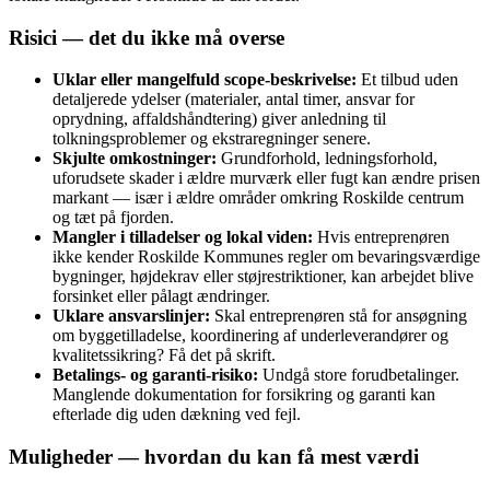
Risici — det du ikke må overse
Uklar eller mangelfuld scope-beskrivelse:
Et tilbud uden
detaljerede ydelser (materialer, antal timer, ansvar for
oprydning, affaldshåndtering) giver anledning til
tolkningsproblemer og ekstraregninger senere.
Skjulte omkostninger:
Grundforhold, ledningsforhold,
uforudsete skader i ældre murværk eller fugt kan ændre prisen
markant — især i ældre områder omkring Roskilde centrum
og tæt på fjorden.
Mangler i tilladelser og lokal viden:
Hvis entreprenøren
ikke kender Roskilde Kommunes regler om bevaringsværdige
bygninger, højdekrav eller støjrestriktioner, kan arbejdet blive
forsinket eller pålagt ændringer.
Uklare ansvarslinjer:
Skal entreprenøren stå for ansøgning
om byggetilladelse, koordinering af underleverandører og
kvalitetssikring? Få det på skrift.
Betalings- og garanti-risiko:
Undgå store forudbetalinger.
Manglende dokumentation for forsikring og garanti kan
efterlade dig uden dækning ved fejl.
Muligheder — hvordan du kan få mest værdi