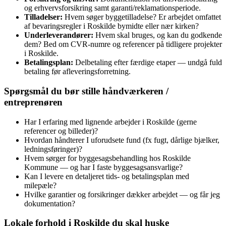
og erhvervsforsikring samt garanti/reklamationsperiode.
Tilladelser:
Hvem søger byggetilladelse? Er arbejdet omfattet
af bevaringsregler i Roskilde bymidte eller nær kirken?
Underleverandører:
Hvem skal bruges, og kan du godkende
dem? Bed om CVR-numre og referencer på tidligere projekter
i Roskilde.
Betalingsplan:
Delbetaling efter færdige etaper — undgå fuld
betaling før afleveringsforretning.
Spørgsmål du bør stille håndværkeren /
entreprenøren
Har I erfaring med lignende arbejder i Roskilde (gerne
referencer og billeder)?
Hvordan håndterer I uforudsete fund (fx fugt, dårlige bjælker,
ledningsføringer)?
Hvem sørger for byggesagsbehandling hos Roskilde
Kommune — og har I faste byggesagsansvarlige?
Kan I levere en detaljeret tids- og betalingsplan med
milepæle?
Hvilke garantier og forsikringer dækker arbejdet — og får jeg
dokumentation?
Lokale forhold i Roskilde du skal huske