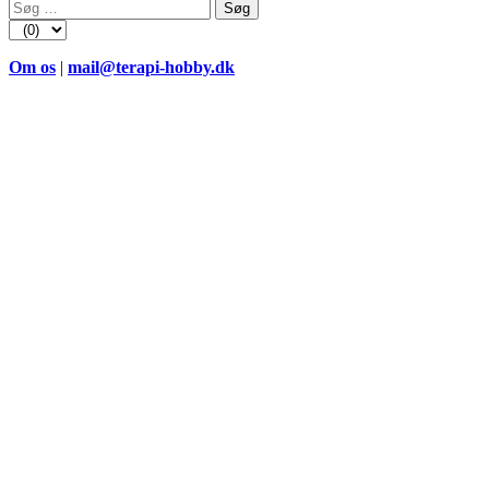
Søg
efter:
Om os
|
mail@terapi-hobby.dk