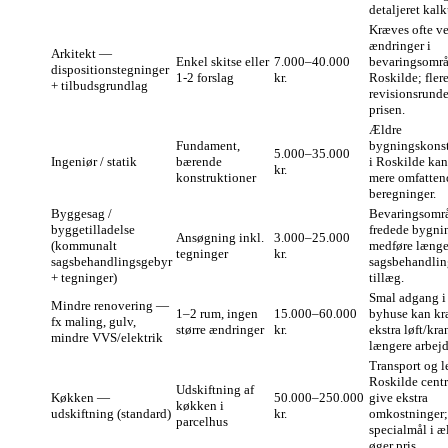
detaljeret kalk
Kræves ofte v
ændringer i
Arkitekt —
Enkel skitse eller
7.000–40.000
bevaringsområ
dispositionstegninger
1-2 forslag
kr.
Roskilde; fler
+ tilbudsgrundlag
revisionsrunde
prisen.
Ældre
Fundament,
bygningskonst
5.000–35.000
Ingeniør / statik
bærende
i Roskilde ka
kr.
konstruktioner
mere omfatten
beregninger.
Byggesag /
Bevaringsområ
byggetilladelse
fredede bygni
Ansøgning inkl.
3.000–25.000
(kommunalt
medføre længe
tegninger
kr.
sagsbehandlingsgebyr
sagsbehandlin
+ tegninger)
tillæg.
Smal adgang i
Mindre renovering —
1–2 rum, ingen
15.000–60.000
byhuse kan k
fx maling, gulv,
større ændringer
kr.
ekstra løft/kra
mindre VVS/elektrik
længere arbejd
Transport og l
Roskilde cent
Udskiftning af
Køkken —
50.000–250.000
give ekstra
køkken i
udskiftning (standard)
kr.
omkostninger;
parcelhus
specialmål i æ
øger pris.