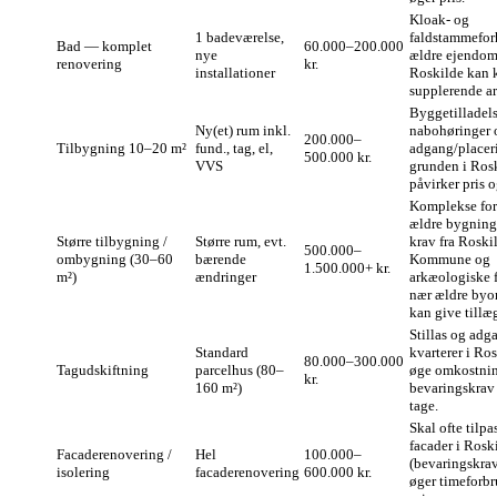
Kloak- og
1 badeværelse,
faldstammefor
Bad — komplet
60.000–200.000
nye
ældre ejendom
renovering
kr.
installationer
Roskilde kan 
supplerende ar
Byggetilladels
Ny(et) rum inkl.
nabohøringer 
200.000–
Tilbygning 10–20 m²
fund., tag, el,
adgang/placer
500.000 kr.
VVS
grunden i Ros
påvirker pris o
Komplekse for
ældre bygning
Større tilbygning /
Større rum, evt.
krav fra Roski
500.000–
ombygning (30–60
bærende
Kommune og
1.500.000+ kr.
m²)
ændringer
arkæologiske 
nær ældre byo
kan give tillæ
Stillas og adga
Standard
kvarterer i Ro
80.000–300.000
Tagudskiftning
parcelhus (80–
øge omkostnin
kr.
160 m²)
bevaringskrav
tage.
Skal ofte tilpa
facader i Rosk
Facaderenovering /
Hel
100.000–
(bevaringskrav
isolering
facaderenovering
600.000 kr.
øger timeforb