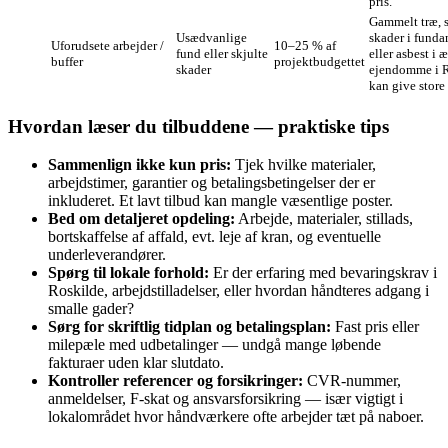
pris.
Gammelt træ, s
Usædvanlige
skader i funda
Uforudsete arbejder /
10–25 % af
fund eller skjulte
eller asbest i 
buffer
projektbudgettet
skader
ejendomme i 
kan give store 
Hvordan læser du tilbuddene — praktiske tips
Sammenlign ikke kun pris:
Tjek hvilke materialer,
arbejdstimer, garantier og betalingsbetingelser der er
inkluderet. Et lavt tilbud kan mangle væsentlige poster.
Bed om detaljeret opdeling:
Arbejde, materialer, stillads,
bortskaffelse af affald, evt. leje af kran, og eventuelle
underleverandører.
Spørg til lokale forhold:
Er der erfaring med bevaringskrav i
Roskilde, arbejdstilladelser, eller hvordan håndteres adgang i
smalle gader?
Sørg for skriftlig tidplan og betalingsplan:
Fast pris eller
milepæle med udbetalinger — undgå mange løbende
fakturaer uden klar slutdato.
Kontroller referencer og forsikringer:
CVR-nummer,
anmeldelser, F-skat og ansvarsforsikring — især vigtigt i
lokalområdet hvor håndværkere ofte arbejder tæt på naboer.