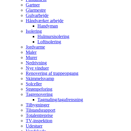
Gartner
Glarmestre
Gulvarbejde
Håndværker arbejde
Handyman
Isolering
Hulmursisolering
Loftisolering
Jordvarme
Maler
Murer
Nedrivning
Nye vinduer
Renovering af trappeopgang
Skimmelsvamp
Solceller
Strømpeforing
Tagrenovering
Tagmaling/tagafrensning
Tilbygninger
Tilstandsrapport
Totalentreprise
TV-inspektion
Udestuer