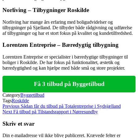
Norliving – Tilbygninger Roskilde
Norliving har mange års erfaring med boligudvidelser og
tilbygninger på Sjælland. De tilbyder både rådgivning og udførelse
af tilbygninger og har et stort fokus på kvalitet og kundetilfredshed.
Lorentzen Entreprise – Bæredygtig tilbygning
Lorentzen Entreprise er specialister i bæredygtige tilbygninger til
boliger i Roskilde. De har fokus på funktionalitet, æstetik og
bæredygtighed og kan hjælpe med både små og store projekter.
Få 3 tilbud på Byggetilbud
Category
Byggetilbud
Tags
Roskilde
Indlægsnavigation
Previous
Previous
Sådan får du tilbud på Totalentreprise i Sydsjælland
Post
Next
Next
Få tilbud på Tilstandsrapport i Nørresundby
Post
Skriv et svar
Din e-mailadresse vil ikke blive publiceret.
Krævede felter er