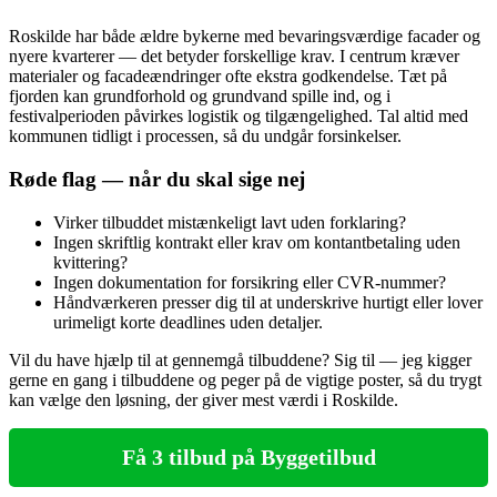
Roskilde har både ældre bykerne med bevaringsværdige facader og
nyere kvarterer — det betyder forskellige krav. I centrum kræver
materialer og facadeændringer ofte ekstra godkendelse. Tæt på
fjorden kan grundforhold og grundvand spille ind, og i
festivalperioden påvirkes logistik og tilgængelighed. Tal altid med
kommunen tidligt i processen, så du undgår forsinkelser.
Røde flag — når du skal sige nej
Virker tilbuddet mistænkeligt lavt uden forklaring?
Ingen skriftlig kontrakt eller krav om kontantbetaling uden
kvittering?
Ingen dokumentation for forsikring eller CVR-nummer?
Håndværkeren presser dig til at underskrive hurtigt eller lover
urimeligt korte deadlines uden detaljer.
Vil du have hjælp til at gennemgå tilbuddene? Sig til — jeg kigger
gerne en gang i tilbuddene og peger på de vigtige poster, så du trygt
kan vælge den løsning, der giver mest værdi i Roskilde.
Få 3 tilbud på Byggetilbud