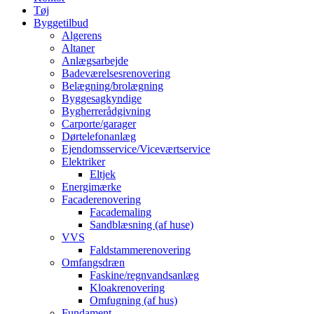
Tøj
Byggetilbud
Algerens
Altaner
Anlægsarbejde
Badeværelsesrenovering
Belægning/brolægning
Byggesagkyndige
Bygherrerådgivning
Carporte/garager
Dørtelefonanlæg
Ejendomsservice/Viceværtservice
Elektriker
Eltjek
Energimærke
Facaderenovering
Facademaling
Sandblæsning (af huse)
VVS
Faldstammerenovering
Omfangsdræn
Faskine/regnvandsanlæg
Kloakrenovering
Omfugning (af hus)
Fundament