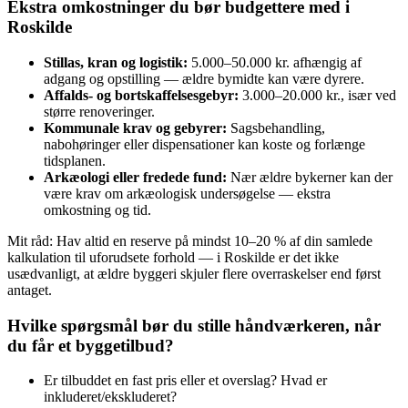
Ekstra omkostninger du bør budgettere med i
Roskilde
Stillas, kran og logistik:
5.000–50.000 kr. afhængig af
adgang og opstilling — ældre bymidte kan være dyrere.
Affalds- og bortskaffelsesgebyr:
3.000–20.000 kr., især ved
større renoveringer.
Kommunale krav og gebyrer:
Sagsbehandling,
nabohøringer eller dispensationer kan koste og forlænge
tidsplanen.
Arkæologi eller fredede fund:
Nær ældre bykerner kan der
være krav om arkæologisk undersøgelse — ekstra
omkostning og tid.
Mit råd: Hav altid en reserve på mindst 10–20 % af din samlede
kalkulation til uforudsete forhold — i Roskilde er det ikke
usædvanligt, at ældre byggeri skjuler flere overraskelser end først
antaget.
Hvilke spørgsmål bør du stille håndværkeren, når
du får et byggetilbud?
Er tilbuddet en fast pris eller et overslag? Hvad er
inkluderet/ekskluderet?