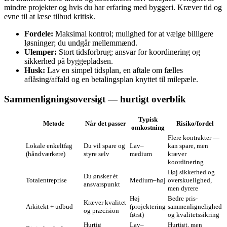
mindre projekter og hvis du har erfaring med byggeri. Kræver tid og
evne til at læse tilbud kritisk.
Fordele:
Maksimal kontrol; mulighed for at vælge billigere
løsninger; du undgår mellemmænd.
Ulemper:
Stort tidsforbrug; ansvar for koordinering og
sikkerhed på byggepladsen.
Husk:
Lav en simpel tidsplan, en aftale om fælles
aflåsing/affald og en betalingsplan knyttet til milepæle.
Sammenligningsoversigt — hurtigt overblik
Typisk
Metode
Når det passer
Risiko/fordel
omkostning
Flere kontrakter —
Lokale enkeltfag
Du vil spare og
Lav–
kan spare, men
(håndværkere)
styre selv
medium
kræver
koordinering
Høj sikkerhed og
Du ønsker ét
Totalentreprise
Medium–høj
overskuelighed,
ansvarspunkt
men dyrere
Høj
Bedre pris­
Kræver kvalitet
Arkitekt + udbud
(projektering
sammenlignelighed
og præcision
først)
og kvalitetssikring
Hurtig
Lav–
Hurtigt, men