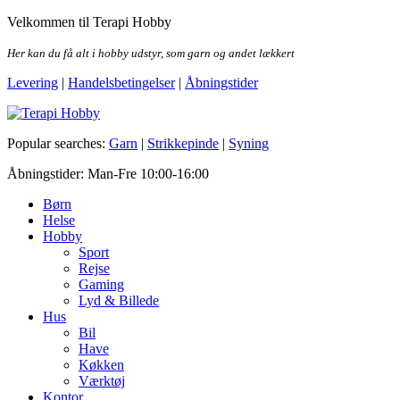
Skip
Velkommen til Terapi Hobby
to
the
Her kan du få alt i hobby udstyr, som garn og andet lækkert
content
Levering
|
Handelsbetingelser
|
Åbningstider
Terapi Hobby
Popular searches:
Garn
|
Strikkepinde
|
Syning
Åbningstider: Man-Fre 10:00-16:00
Børn
Helse
Hobby
Sport
Rejse
Gaming
Lyd & Billede
Hus
Bil
Have
Køkken
Værktøj
Kontor