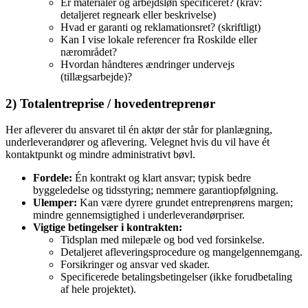
Er materialer og arbejdsløn specificeret? (krav:
detaljeret regneark eller beskrivelse)
Hvad er garanti og reklamationsret? (skriftligt)
Kan I vise lokale referencer fra Roskilde eller
nærområdet?
Hvordan håndteres ændringer undervejs
(tillægsarbejde)?
2) Totalentreprise / hovedentreprenør
Her afleverer du ansvaret til én aktør der står for planlægning,
underleverandører og aflevering. Velegnet hvis du vil have ét
kontaktpunkt og mindre administrativt bøvl.
Fordele:
Én kontrakt og klart ansvar; typisk bedre
byggeledelse og tidsstyring; nemmere garantiopfølgning.
Ulemper:
Kan være dyrere grundet entreprenørens margen;
mindre gennemsigtighed i underleverandørpriser.
Vigtige betingelser i kontrakten:
Tidsplan med milepæle og bod ved forsinkelse.
Detaljeret afleveringsprocedure og mangelgennemgang.
Forsikringer og ansvar ved skader.
Specificerede betalingsbetingelser (ikke forudbetaling
af hele projektet).