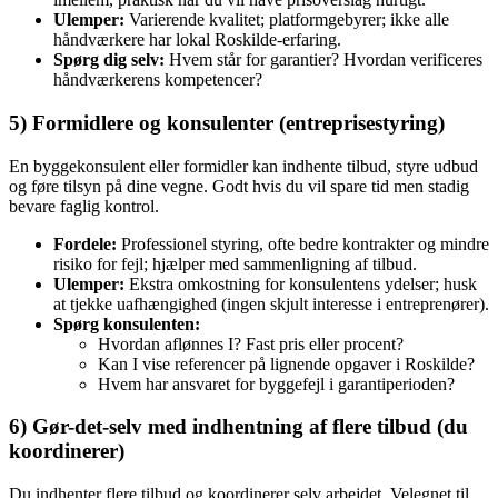
Ulemper:
Varierende kvalitet; platformgebyrer; ikke alle
håndværkere har lokal Roskilde-erfaring.
Spørg dig selv:
Hvem står for garantier? Hvordan verificeres
håndværkerens kompetencer?
5) Formidlere og konsulenter (entreprisestyring)
En byggekonsulent eller formidler kan indhente tilbud, styre udbud
og føre tilsyn på dine vegne. Godt hvis du vil spare tid men stadig
bevare faglig kontrol.
Fordele:
Professionel styring, ofte bedre kontrakter og mindre
risiko for fejl; hjælper med sammenligning af tilbud.
Ulemper:
Ekstra omkostning for konsulentens ydelser; husk
at tjekke uafhængighed (ingen skjult interesse i entreprenører).
Spørg konsulenten:
Hvordan aflønnes I? Fast pris eller procent?
Kan I vise referencer på lignende opgaver i Roskilde?
Hvem har ansvaret for byggefejl i garanti­perioden?
6) Gør-det-selv med indhentning af flere tilbud (du
koordinerer)
Du indhenter flere tilbud og koordinerer selv arbejdet. Velegnet til