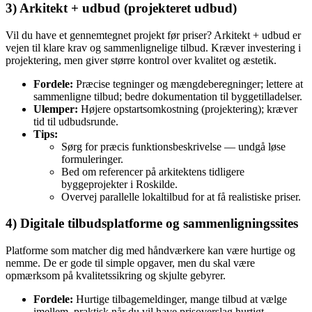
3) Arkitekt + udbud (projekteret udbud)
Vil du have et gennemtegnet projekt før priser? Arkitekt + udbud er
vejen til klare krav og sammenlignelige tilbud. Kræver investering i
projektering, men giver større kontrol over kvalitet og æstetik.
Fordele:
Præcise tegninger og mængdeberegninger; lettere at
sammenligne tilbud; bedre dokumentation til byggetilladelser.
Ulemper:
Højere opstartsomkostning (projektering); kræver
tid til udbudsrunde.
Tips:
Sørg for præcis funktionsbeskrivelse — undgå løse
formuleringer.
Bed om referencer på arkitektens tidligere
byggeprojekter i Roskilde.
Overvej parallelle lokaltilbud for at få realistiske priser.
4) Digitale tilbudsplatforme og sammenligningssites
Platforme som matcher dig med håndværkere kan være hurtige og
nemme. De er gode til simple opgaver, men du skal være
opmærksom på kvalitetssikring og skjulte gebyrer.
Fordele:
Hurtige tilbagemeldinger, mange tilbud at vælge
imellem, praktisk når du vil have prisoverslag hurtigt.