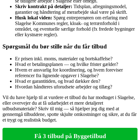
se tidligere arbejde i Slagelse eller omegn.
Skriv kontrakt på detaljer:
Tidsplan, afregningsmodel,
garantier og håndtering af merarbejde skal være på skrift.
Husk lokal viden:
Spørg entreprenøren om erfaring med
Slagelse Kommunes regler, kloak- og terrænforhold i
området, og eventuelle særlige forhold (fx fredede bygninger
eller kystnære regler).
Spørgsmål du bør stille når du får tilbud
Er prisen inkl. moms, materialer og bortskaffelse?
Hvad er betalingsplanen — og hvilke frister gælder?
Hvem er ansvarlig for koordinering, og hvem foreviser
referencer fra lignende opgaver i Slagelse?
Hvad er garantitiden, og hvad dækker den?
Hvordan håndteres uforudsete arbejder og tillæg?
Vil du have hjælp til at vurdere et tilbud du har modtaget i Slagelse,
eller overvejer du at få udarbejdet et mere detaljeret
udbudsmateriale? Skriv til mig — så hjælper jeg dig med at
gennemgå tilbuddene, spotte skjulte omkostninger og sikre, at du får
et trygt og realistisk budget.
Få 3 tilbud på Byggetilbud