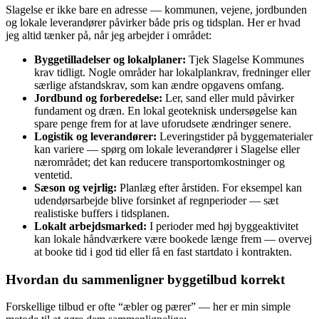
Slagelse er ikke bare en adresse — kommunen, vejene, jordbunden
og lokale leverandører påvirker både pris og tidsplan. Her er hvad
jeg altid tænker på, når jeg arbejder i området:
Byggetilladelser og lokalplaner:
Tjek Slagelse Kommunes
krav tidligt. Nogle områder har lokalplankrav, fredninger eller
særlige afstandskrav, som kan ændre opgavens omfang.
Jordbund og forberedelse:
Ler, sand eller muld påvirker
fundament og dræn. En lokal geoteknisk undersøgelse kan
spare penge frem for at lave uforudsete ændringer senere.
Logistik og leverandører:
Leveringstider på byggematerialer
kan variere — spørg om lokale leverandører i Slagelse eller
nærområdet; det kan reducere transportomkostninger og
ventetid.
Sæson og vejrlig:
Planlæg efter årstiden. For eksempel kan
udendørsarbejde blive forsinket af regnperioder — sæt
realistiske buffers i tidsplanen.
Lokalt arbejdsmarked:
I perioder med høj byggeaktivitet
kan lokale håndværkere være bookede længe frem — overvej
at booke tid i god tid eller få en fast startdato i kontrakten.
Hvordan du sammenligner byggetilbud korrekt
Forskellige tilbud er ofte “æbler og pærer” — her er min simple