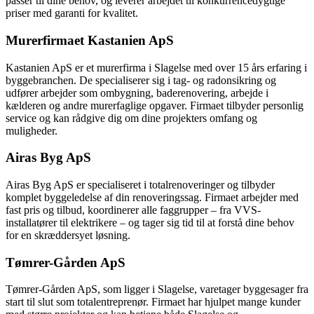
passer til dine behov, og leverer arbejdet til konkurrencedygtige
priser med garanti for kvalitet.
Murerfirmaet Kastanien ApS
Kastanien ApS er et murerfirma i Slagelse med over 15 års erfaring i
byggebranchen. De specialiserer sig i tag- og radonsikring og
udfører arbejder som ombygning, baderenovering, arbejde i
kælderen og andre murerfaglige opgaver. Firmaet tilbyder personlig
service og kan rådgive dig om dine projekters omfang og
muligheder.
Airas Byg ApS
Airas Byg ApS er specialiseret i totalrenoveringer og tilbyder
komplet byggeledelse af din renoveringssag. Firmaet arbejder med
fast pris og tilbud, koordinerer alle faggrupper – fra VVS-
installatører til elektrikere – og tager sig tid til at forstå dine behov
for en skræddersyet løsning.
Tømrer-Gården ApS
Tømrer-Gården ApS, som ligger i Slagelse, varetager byggesager fra
start til slut som totalentreprenør. Firmaet har hjulpet mange kunder