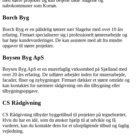
med større projekter og kan betjene både Slagelse og
nabokommuner som Korsør.
Borch Byg
Borch Byg er en pålidelig tømrer nær Slagelse med over 10 års
erfaring. Firmaet specialiserer sig i professionelt tømrerarbejde og
har høje kundevurderinger. De kan assistere med alt fra mindre
opgaver til større projekter.
Boysen Byg ApS
Boysen Byg ApS er en murerfaglig virksomhed på Sjælland med
over 20 års erfaring. De udfører arbejder inden for murerarbejde,
facader, fliser og nybygninger. Firmaet dækker et større område og
kan kontaktes for nærmere rådgivning om din tilbygning eller
tilbygningsopgave.
CS Rådgivning
CS Rådgivning tilbyder byggetilbud til projekter på tegnebrættet.
Hvis du har en idé, som du ønsker hjælp til at udvikle og få
vurderet, kan du kontakte dem for et uforpligtende tilbud og faglig
vejledning.