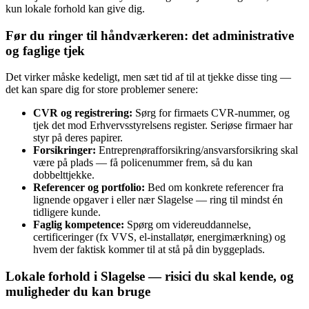
kun lokale forhold kan give dig.
Før du ringer til håndværkeren: det administrative
og faglige tjek
Det virker måske kedeligt, men sæt tid af til at tjekke disse ting —
det kan spare dig for store problemer senere:
CVR og registrering:
Sørg for firmaets CVR-nummer, og
tjek det mod Erhvervsstyrelsens register. Seriøse firmaer har
styr på deres papirer.
Forsikringer:
Entreprenøraf­forsikring/ansvarsforsikring skal
være på plads — få policenummer frem, så du kan
dobbelttjekke.
Referencer og portfolio:
Bed om konkrete referencer fra
lignende opgaver i eller nær Slagelse — ring til mindst én
tidligere kunde.
Faglig kompetence:
Spørg om videreuddannelse,
certificeringer (fx VVS, el-installatør, energimærkning) og
hvem der faktisk kommer til at stå på din byggeplads.
Lokale forhold i Slagelse — risici du skal kende, og
muligheder du kan bruge