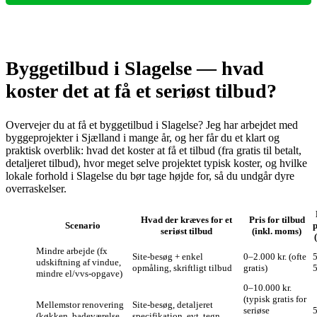
Byggetilbud i Slagelse — hvad
koster det at få et seriøst tilbud?
Overvejer du at få et byggetilbud i Slagelse? Jeg har arbejdet med
byggeprojekter i Sjælland i mange år, og her får du et klart og
praktisk overblik: hvad det koster at få et tilbud (fra gratis til betalt,
detaljeret tilbud), hvor meget selve projektet typisk koster, og hvilke
lokale forhold i Slagelse du bør tage højde for, så du undgår dyre
overraskelser.
Hvad der kræves for et
Pris for tilbud
Scenario
p
seriøst tilbud
(inkl. moms)
Mindre arbejde (fx
Site‑besøg + enkel
0–2.000 kr. (ofte
udskiftning af vindue,
opmåling, skriftligt tilbud
gratis)
5
mindre el/vvs‑opgave)
0–10.000 kr.
(typisk gratis for
Mellemstor renovering
Site‑besøg, detaljeret
seriøse
(køkken, badeværelse,
specifikation, evt. tegn.