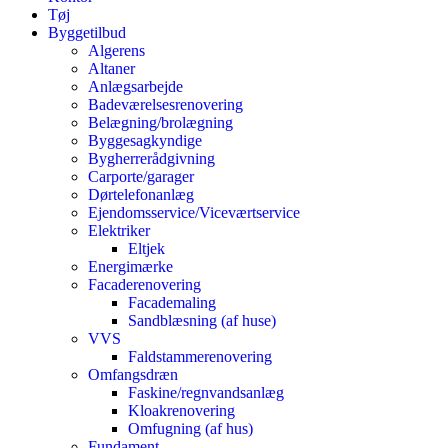
Tøj
Byggetilbud
Algerens
Altaner
Anlægsarbejde
Badeværelsesrenovering
Belægning/brolægning
Byggesagkyndige
Bygherrerådgivning
Carporte/garager
Dørtelefonanlæg
Ejendomsservice/Viceværtservice
Elektriker
Eltjek
Energimærke
Facaderenovering
Facademaling
Sandblæsning (af huse)
VVS
Faldstammerenovering
Omfangsdræn
Faskine/regnvandsanlæg
Kloakrenovering
Omfugning (af hus)
Fundament