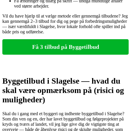
Få ændringer og tillæg på skrift — undgå mundtlige aftaler
ved større arbejder.
Vil du have hjælp til at vælge metode eller gennemgå tilbudene? Jeg
kan gennemgå 2–3 tilbud for dig og pege på forbedringsmuligheder
— især værdifuldt i Slagelse, hvor lokale forhold ofte spiller ind på
både pris og udførelse.
Få 3 tilbud på Byggetilbud
Byggetilbud i Slagelse — hvad du
skal være opmærksom på (risici og
muligheder)
Skal du i gang med et byggeri og indhente byggetilbud i Slagelse?
Som din ven og en, der har lavet byggetilbud og følgeprojekter på
kryds og tværs af landet, vil jeg lige give dig de vigtigste ting at
overveje — både de åbenlyse risici og de skjulte muligheder, som