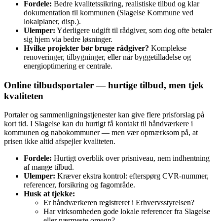
Fordele:
Bedre kvalitetssikring, realistiske tilbud og klar
dokumentation til kommunen (Slagelse Kommune ved
lokalplaner, disp.).
Ulemper:
Yderligere udgift til rådgiver, som dog ofte betaler
sig hjem via bedre løsninger.
Hvilke projekter bør bruge rådgiver?
Komplekse
renoveringer, tilbygninger, eller når byggetilladelse og
energioptimering er centrale.
Online tilbudsportaler — hurtige tilbud, men tjek
kvaliteten
Portaler og sammenligningstjenester kan give flere prisforslag på
kort tid. I Slagelse kan du hurtigt få kontakt til håndværkere i
kommunen og nabokommuner — men vær opmærksom på, at
prisen ikke altid afspejler kvaliteten.
Fordele:
Hurtigt overblik over prisniveau, nem indhentning
af mange tilbud.
Ulemper:
Kræver ekstra kontrol: efterspørg CVR‑nummer,
referencer, forsikring og fagområde.
Husk at tjekke:
Er håndværkeren registreret i Erhvervsstyrelsen?
Har virksomheden gode lokale referencer fra Slagelse
eller nærmeste omegn?