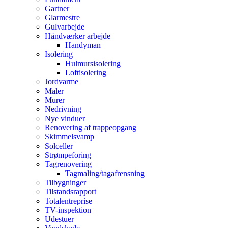
Gartner
Glarmestre
Gulvarbejde
Håndværker arbejde
Handyman
Isolering
Hulmursisolering
Loftisolering
Jordvarme
Maler
Murer
Nedrivning
Nye vinduer
Renovering af trappeopgang
Skimmelsvamp
Solceller
Strømpeforing
Tagrenovering
Tagmaling/tagafrensning
Tilbygninger
Tilstandsrapport
Totalentreprise
TV-inspektion
Udestuer