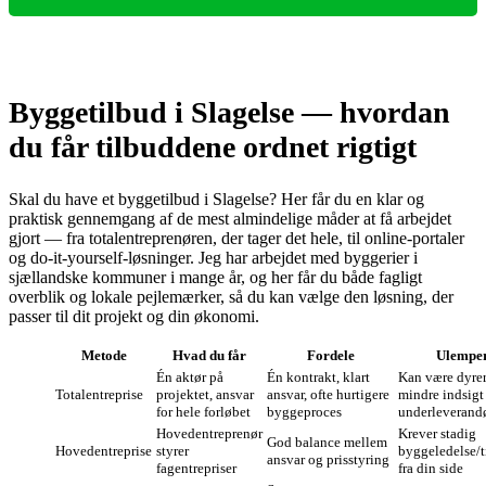
Byggetilbud i Slagelse — hvordan
du får tilbuddene ordnet rigtigt
Skal du have et byggetilbud i Slagelse? Her får du en klar og
praktisk gennemgang af de mest almindelige måder at få arbejdet
gjort — fra totalentreprenøren, der tager det hele, til online‑portaler
og do‑it‑yourself‑løsninger. Jeg har arbejdet med byggerier i
sjællandske kommuner i mange år, og her får du både fagligt
overblik og lokale pejlemærker, så du kan vælge den løsning, der
passer til dit projekt og din økonomi.
Metode
Hvad du får
Fordele
Ulempe
Én aktør på
Én kontrakt, klart
Kan være dyrer
Totalentreprise
projektet, ansvar
ansvar, ofte hurtigere
mindre indsigt 
for hele forløbet
byggeproces
underleverandø
Hovedentreprenør
Krever stadig
God balance mellem
Hovedentreprise
styrer
byggeledelse/t
ansvar og prisstyring
fagentrepriser
fra din side