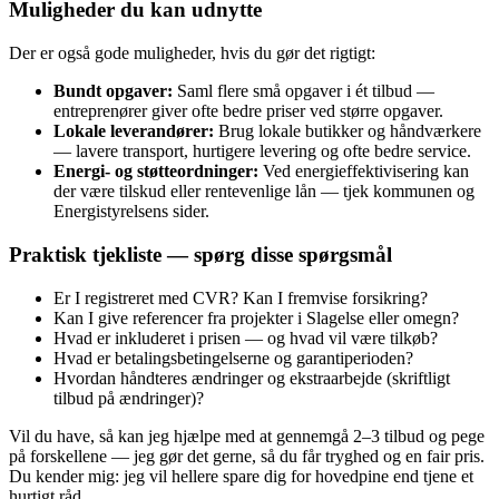
Muligheder du kan udnytte
Der er også gode muligheder, hvis du gør det rigtigt:
Bundt opgaver:
Saml flere små opgaver i ét tilbud —
entreprenører giver ofte bedre priser ved større opgaver.
Lokale leverandører:
Brug lokale butikker og håndværkere
— lavere transport, hurtigere levering og ofte bedre service.
Energi- og støtteordninger:
Ved energieffektivisering kan
der være tilskud eller rentevenlige lån — tjek kommunen og
Energistyrelsens sider.
Praktisk tjekliste — spørg disse spørgsmål
Er I registreret med CVR? Kan I fremvise forsikring?
Kan I give referencer fra projekter i Slagelse eller omegn?
Hvad er inkluderet i prisen — og hvad vil være tilkøb?
Hvad er betalingsbetingelserne og garantiperioden?
Hvordan håndteres ændringer og ekstraarbejde (skriftligt
tilbud på ændringer)?
Vil du have, så kan jeg hjælpe med at gennemgå 2–3 tilbud og pege
på forskellene — jeg gør det gerne, så du får tryghed og en fair pris.
Du kender mig: jeg vil hellere spare dig for hovedpine end tjene et
hurtigt råd.