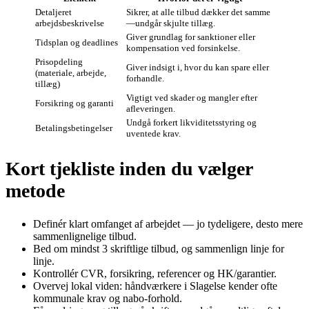
Detaljeret
Sikrer, at alle tilbud dækker det samme
arbejdsbeskrivelse
—undgår skjulte tillæg.
Giver grundlag for sanktioner eller
Tidsplan og deadlines
kompensation ved forsinkelse.
Prisopdeling
Giver indsigt i, hvor du kan spare eller
(materiale, arbejde,
forhandle.
tillæg)
Vigtigt ved skader og mangler efter
Forsikring og garanti
afleveringen.
Undgå forkert likviditetsstyring og
Betalingsbetingelser
uventede krav.
Kort tjekliste inden du vælger
metode
Definér klart omfanget af arbejdet — jo tydeligere, desto mere
sammenlignelige tilbud.
Bed om mindst 3 skriftlige tilbud, og sammenlign linje for
linje.
Kontrollér CVR, forsikring, referencer og HK/garantier.
Overvej lokal viden: håndværkere i Slagelse kender ofte
kommunale krav og nabo‑forhold.