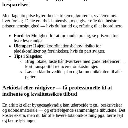
besparelser
Med fagentreprise hyrer du elektrikeren, tømreren, vvs’eren mv.
hver for sig. Dette er arbejdsintensivt, men giver ofte den bedste
prisgennemsigtighed — hvis du har tid og erfaring til at koordinere.
Fordele:
Mulighed for at forhandle pr. fag, se priserne for
hver leverandør.
Ulemper:
Højere koordinationsbehov; risiko for
pladskonflikter og forsinkelser, hvis én part svigter.
Tips i Slagelse:
Brug lokale, faste håndværkere med gode referencer —
kort transporttid reducerer omkostninger.
Lav en klar hovedtidsplan og kommunikér den til alle
parter.
Arkitekt eller rådgiver — få professionelle til at
indhente og kvalitetssikre tilbud
En arkitekt eller byggesagkyndig kan udarbejde tegn., beskrivelser
og udbudsmateriale — og efterfølgende sammenligne tilbudene. Det
koster ekstra, men du får ofte lavere totalomkostning pga. færre fejl
og bedre løsninger.