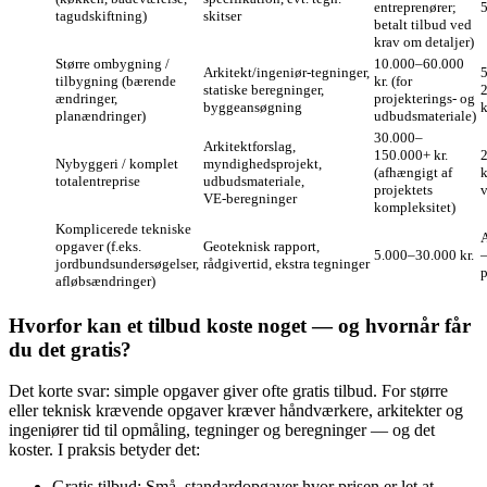
entreprenører;
5
tagudskiftning)
skitser
betalt tilbud ved
krav om detaljer)
Større ombygning /
10.000–60.000
Arkitekt/ingeniør‑tegninger,
tilbygning (bærende
kr. (for
statiske beregninger,
ændringer,
projekterings- og
byggeansøgning
k
planændringer)
udbudsmateriale)
30.000–
Arkitektforslag,
150.000+ kr.
Nybyggeri / komplet
myndighedsprojekt,
(afhængigt af
k
totalentreprise
udbudsmateriale,
projektets
v
VE‑beregninger
kompleksitet)
Komplicerede tekniske
opgaver (f.eks.
Geoteknisk rapport,
5.000–30.000 kr.
—
jordbundsundersøgelser,
rådgivertid, ekstra tegninger
p
afløbsændringer)
Hvorfor kan et tilbud koste noget — og hvornår får
du det gratis?
Det korte svar: simple opgaver giver ofte gratis tilbud. For større
eller teknisk krævende opgaver kræver håndværkere, arkitekter og
ingeniører tid til opmåling, tegninger og beregninger — og det
koster. I praksis betyder det:
Gratis tilbud: Små, standardopgaver hvor prisen er let at