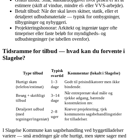
estimere (skift af vindue, mindre el‑ eller VVS‑arbejde).
Betalt tilbud: Når der skal laves skitser, statik, eller et
detaljeret udbudsmateriale — typisk for ombygninger,
tilbygninger og nybyggeri.
Projekteringshonorar: Arkitekt og ingeniør tager ofte
timepriser eller faste beløb for myndigheds‑ og
udbudstegninger (se tabellen ovenfor).
Tidsramme for tilbud — hvad kan du forvente i
Slagelse?
Typisk
Type tilbud
Kommentar (lokalt i Slagelse)
svartid
Hurtigt skøn
1–3
Godt til prisindikatorer men ikke
(telefon/estimat)
dage
bindende.
Når entreprenør skal måle og
Besøg + skriftligt
3–14
tjekke adgang, bærende
tilbud
dage
konstruktion mv.
Detaljeret udbud
Kræver projektering; tjek
2–8
(med
kommunens sagsbehandlingstider
uger
tegninger/ingeniør)
for tilladelser.
I Slagelse Kommune kan sagsbehandling ved byggetilladelser
variere — små ændringer går ofte hurtigt, men større sager med