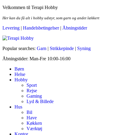
Skip
Velkommen til Terapi Hobby
to
the
Her kan du få alt i hobby udstyr, som garn og andet lækkert
content
Levering
|
Handelsbetingelser
|
Åbningstider
Terapi Hobby
Popular searches:
Garn
|
Strikkepinde
|
Syning
Åbningstider: Man-Fre 10:00-16:00
Børn
Helse
Hobby
Sport
Rejse
Gaming
Lyd & Billede
Hus
Bil
Have
Køkken
Værktøj
Kontor