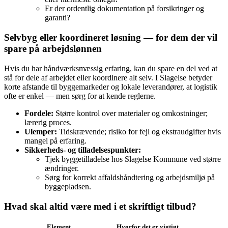
Er der ordentlig dokumentation på forsikringer og
garanti?
Selvbyg eller koordineret løsning — for dem der vil
spare på arbejdslønnen
Hvis du har håndværksmæssig erfaring, kan du spare en del ved at
stå for dele af arbejdet eller koordinere alt selv. I Slagelse betyder
korte afstande til byggemarkeder og lokale leverandører, at logistik
ofte er enkel — men sørg for at kende reglerne.
Fordele:
Større kontrol over materialer og omkostninger;
lærerig proces.
Ulemper:
Tidskrævende; risiko for fejl og ekstraudgifter hvis
mangel på erfaring.
Sikkerheds‑ og tilladelsespunkter:
Tjek byggetilladelse hos Slagelse Kommune ved større
ændringer.
Sørg for korrekt affaldshåndtering og arbejdsmiljø på
byggepladsen.
Hvad skal altid være med i et skriftligt tilbud?
Element
Hvorfor det er vigtigt