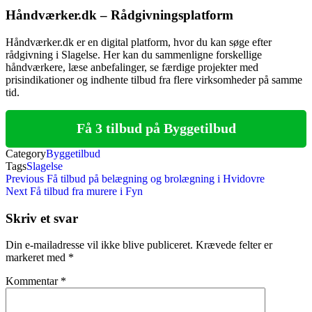
Håndværker.dk – Rådgivningsplatform
Håndværker.dk er en digital platform, hvor du kan søge efter
rådgivning i Slagelse. Her kan du sammenligne forskellige
håndværkere, læse anbefalinger, se færdige projekter med
prisindikationer og indhente tilbud fra flere virksomheder på samme
tid.
Få 3 tilbud på Byggetilbud
Category
Byggetilbud
Tags
Slagelse
Indlægsnavigation
Previous
Previous
Få tilbud på belægning og brolægning i Hvidovre
Post
Next
Next
Få tilbud fra murere i Fyn
Post
Skriv et svar
Din e-mailadresse vil ikke blive publiceret.
Krævede felter er
markeret med
*
Kommentar
*