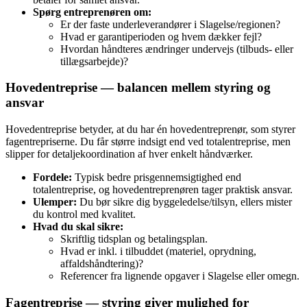
Spørg entreprenøren om:
Er der faste underleverandører i Slagelse/regionen?
Hvad er garantiperioden og hvem dækker fejl?
Hvordan håndteres ændringer undervejs (tilbuds‑ eller
tillægsarbejde)?
Hovedentreprise — balancen mellem styring og
ansvar
Hovedentreprise betyder, at du har én hovedentreprenør, som styrer
fagentrepriserne. Du får større indsigt end ved totalentreprise, men
slipper for detaljekoordination af hver enkelt håndværker.
Fordele:
Typisk bedre prisgennemsigtighed end
totalentreprise, og hovedentreprenøren tager praktisk ansvar.
Ulemper:
Du bør sikre dig byggeledelse/tilsyn, ellers mister
du kontrol med kvalitet.
Hvad du skal sikre:
Skriftlig tidsplan og betalingsplan.
Hvad er inkl. i tilbuddet (materiel, oprydning,
affaldshåndtering)?
Referencer fra lignende opgaver i Slagelse eller omegn.
Fagentreprise — styring giver mulighed for