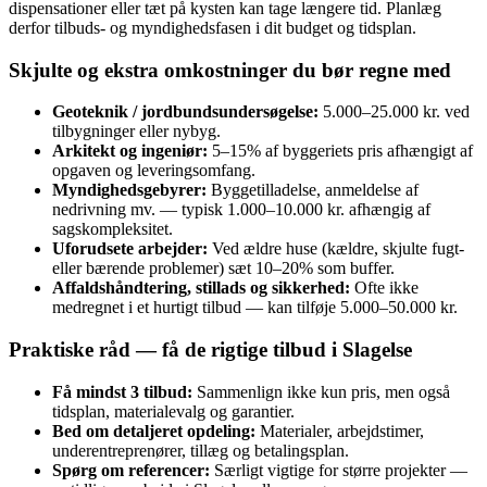
dispensationer eller tæt på kysten kan tage længere tid. Planlæg
derfor tilbuds- og myndighedsfasen i dit budget og tidsplan.
Skjulte og ekstra omkostninger du bør regne med
Geoteknik / jordbundsundersøgelse:
5.000–25.000 kr. ved
tilbygninger eller nybyg.
Arkitekt og ingeniør:
5–15% af byggeriets pris afhængigt af
opgaven og leveringsomfang.
Myndighedsgebyrer:
Byggetilladelse, anmeldelse af
nedrivning mv. — typisk 1.000–10.000 kr. afhængig af
sagskompleksitet.
Uforudsete arbejder:
Ved ældre huse (kældre, skjulte fugt‑
eller bærende problemer) sæt 10–20% som buffer.
Affaldshåndtering, stillads og sikkerhed:
Ofte ikke
medregnet i et hurtigt tilbud — kan tilføje 5.000–50.000 kr.
Praktiske råd — få de rigtige tilbud i Slagelse
Få mindst 3 tilbud:
Sammenlign ikke kun pris, men også
tidsplan, materialevalg og garantier.
Bed om detaljeret opdeling:
Materialer, arbejdstimer,
underentreprenører, tillæg og betalingsplan.
Spørg om referencer:
Særligt vigtige for større projekter —