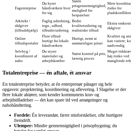
Større
Du hyrer
Mere koordina
prisgennemsigtighed,
Fagentreprise
håndværkere hver
risiko for
mulighed for
for sig
pladskonflikte
besparelser
Arkitekt /
Faglig udredning,
Bedre
Ekstra omkostn
rådgiver
tegn., udbud,
kvalitetssikring og
rådgiver
(tilbudshjælp)
tilbudsvurdering
realistiske tilbud
Flere tilbud
Kvalitet og an
Online
Hurtigt, nemt at
hurtigt fra lokale
kan variere; ko
tilbudsportaler
sammenligne priser
håndværkere
nødvendig
Selvbyg /
Du styrer
Meget tidskræ
Størst kontrol på pris;
koordineret af
materialer og
høj risiko ved
lærerig proces
nabo
arbejdskræfter
manglende erf
Totalentreprise — én aftale, ét ansvar
En totalentreprise betyder, at én entreprenør påtager sig hele
opgaven: projektering, koordinering og aflevering. I Slagelse er der
flere lokale aktører, som kender kommunens krav og
arbejdstilladelser — det kan spare tid ved ansøgninger og
nabohåndtering.
Fordele:
Én leverandør, færre misforståelser, ofte hurtigere
fremdrift.
Ulemper:
Mindre gennemsigtighed i prisopbygning; du
betaler for samlet ansvar.