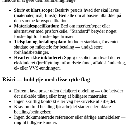
metode til at gøre dem sammenlignelige:
Skriv et klart scope:
Beskriv præcis hvad der skal laves
(materialer, mål, finish). Bed alle om at basere tilbuddet på
den samme kravspecifikation.
Materialespecifikation:
Bed om mærker/typer eller
alternativer med prisforskelle. “Standard” betyder noget
forskelligt for forskellige firmaer.
Tidsplan og betalingsplan:
Inkluder startdato, forventet
slutdato og milepæle for betaling — undgå store
forhåndsbetalinger.
Hvad er ikke inkluderet:
Spørg eksplicit om hvad der er
ekskluderet (jordflytning, uforudsete fund, affaldshåndtering,
el- eller VVS-ændringer).
Risici — hold øje med disse røde flag
Extremt lave priser uden detaljeret opdeling — ofte betyder
det risikable tillæg eller brug af billigere materialer.
Ingen skriftlig kontrakt eller vag beskrivelse af arbejdet.
Krav om fuld betaling før arbejdet starter eller uklare
betalingsbetingelser.
Ingen dokumenterede referencer eller dårlige anmeldelser —
ring til tidligere kunder.