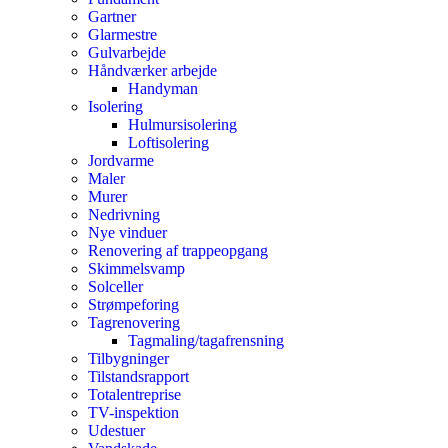
Gartner
Glarmestre
Gulvarbejde
Håndværker arbejde
Handyman
Isolering
Hulmursisolering
Loftisolering
Jordvarme
Maler
Murer
Nedrivning
Nye vinduer
Renovering af trappeopgang
Skimmelsvamp
Solceller
Strømpeforing
Tagrenovering
Tagmaling/tagafrensning
Tilbygninger
Tilstandsrapport
Totalentreprise
TV-inspektion
Udestuer