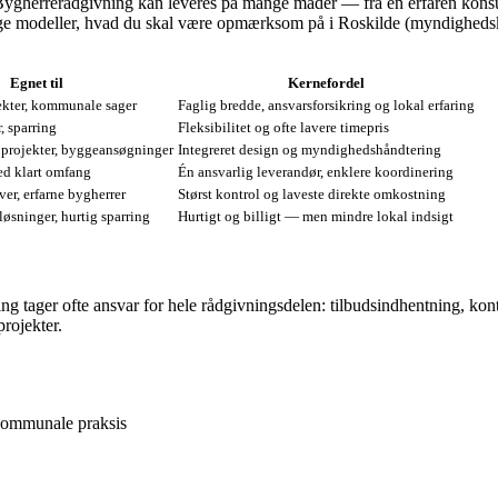
ygherrerådgivning kan leveres på mange måder — fra en erfaren konsulen
ige modeller, hvad du skal være opmærksom på i Roskilde (myndigheds
Egnet til
Kernefordel
kter, kommunale sager
Faglig bredde, ansvarsforsikring og lokal erfaring
, sparring
Fleksibilitet og ofte lavere timepris
 projekter, byggeansøgninger
Integreret design og myndighedshåndtering
d klart omfang
Én ansvarlig leverandør, enklere koordinering
er, erfarne bygherrer
Størst kontrol og laveste direkte omkostning
løsninger, hurtig sparring
Hurtigt og billigt — men mindre lokal indsigt
ning tager ofte ansvar for hele rådgivningsdelen: tilbudsindhentning, 
projekter.
kommunale praksis