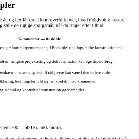
pler
år, og her får du et klart overblik over, hvad rådgivning koster,
stille de rigtige spørgsmål, når du ringer efter tilbud.
Kommentar — Roskilde
esøg + kontraktgennemgang. I Roskilde: tjek fugt/ældre konstruktioner i
idten: længere projektering og dokumentation kan øge timeforbrug.
benhavn — markedspriser til rådgivere kan være i den højere ende.
fklaring, fredningsforhold og tæt kontakt med kommunen.
ng, udbud og kontraktadministration øger arbejdet.
mellem 700–1.500 kr. inkl. moms.
et og rådgiverens rolle (projektleder, fagtilsyn, fagarkitekt mv.).