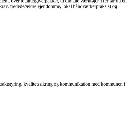
t, over totalrådgiverpakker, til digitale værktøjer. Her får du en
krav, fredede/ældre ejendomme, lokal håndværkerpraksis) og
kontraktstyring, kvalitetssikring og kommunikation med kommunen i