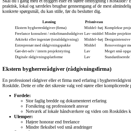
Skal du i gang med et byggeri eller en større ombygning i Roskilde? B
praktisk, lokal og særdeles brugbar gennemgang af de mest almindel
konkrete spørgsmål, du kan stille, før du beslutter dig.
Løsning
Prisniveau
Ekstern bygherrerådgiver (firma)
Middel–høj
Komplekse proje
Freelance konsulent / enkeltmandsrådgiver
Lav–middel
Mindre projekter
Arkitekt eller ingeniør (totalrådgivning)
Middel–høj
Designintensive
Entreprenør med rådgivningspakke
Middel
Renoveringer me
Gør‑det‑selv / intern projektstyring
Lav
Meget små opgav
Digitale rådgivningsplatforme
Lav
Standardiserede 
Ekstern bygherrerådgiver (rådgivningsfirma)
En professionel rådgiver eller et firma med erfaring i bygherrerådgiv
Roskilde. Dette er ofte det sikreste valg ved større eller komplicerede 
Fordele:
Stor faglig bredde og dokumenteret erfaring
Forsikring og professionelt ansvar
Netværk af lokale håndværkere og viden om Roskildes 
Ulemper:
Højere honorar end freelance
Mindre fleksibel ved små ændringer