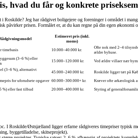
s, hvad du får og konkrete priseksem
i Roskilde? Jeg har rådgivet boligejere og foreninger i området i mange 
isk påvirker prisen. Formålet er, at du kan regne på din egen økonomi og 
Estimeret pris (inkl.
Rådgivningsmodel
moms)
Ofte nok med 2–4 tilsynsb
er timebasis
10.000–40.000 kr.
ældre byhuse.
byggesum (3–6 %) eller
15.000–120.000 kr.
Ved ældre villaer nær bym
n
l (3–6 %), alternativt
45.000–240.000 kr.
Roskilde ligger tæt på Kø
imepris for uforudsete opgaver
60.000–300.000+ kr.
Kræver ofte arkæologisk a
 %) eller fast tilbud
20.000–400.000 kr.
Styring af generalforsamli
oc. I Roskilde/Østsjælland ligger erfarne rådgiveres timepriser typisk 
g, byggetilladelse, skitseprojekt).
større projekter. Typiske satser: 2–6 % afhængig af projektets kompleksit