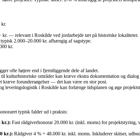
kr.
r. — relevant i Roskilde ved jordarbejde tæt på historiske lokaliteter.
typisk 2.000–20.000 kr. afhængig af sagstype.
00 kr.
ger ofte højere end i fjerntliggende dele af landet.
til kulturhistoriske områder kan kræve ekstra dokumentation og dial
 kræve forundersøgelser — det kan være en stor post.
 leveringslogistik i Roskilde kan forlænge tidsplanen og øge projekts
onoraret typisk falder ud i praksis:
kr.):
Fast rådgiverhonorar 20.000 kr. (inkl. moms) for projektstyring, va
 kr.):
Rådgiver 4 % = 48.000 kr. inkl. moms. Inkluderer skitser, udbu