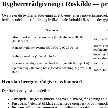
Bygherrerådgivning i Roskilde — pri
Overvejer du bygherrerådgivning til et bygge‑ eller renoveringsprojekt 
hvilke modeller der findes, og hvilke lokale forhold i Roskilde der typ
Scenario
Mindre køkken/bad renovering (totalentreprise 100.000–
Fastpris ell
400.000 kr.)
Procent af 
Komplet villa‑renovering (500.000–2.000.000 kr.)
kombinatio
Procentmode
Nybyg parcelhus (1.5–4.0 mio. kr.)
etape‑priser
Bevaringsværdig ejendom i Roskilde bymidte (komplekst)
Fastpris + t
Ejerforening / flerbolig blok (facaderenovering, tag mv., 1–8
Procent (2–5
mio.)
Hvordan beregnes rådgiverens honorar?
Der findes tre typiske modeller:
Timepris:
Bruges til mindre opgaver, tilsyn og rådgivning ad h
Fast pris:
Velegnet til klart afgrænsede opgaver (fx byggemodnin
Procent af byggesummen:
Almindeligt ved totalrådgivning for 