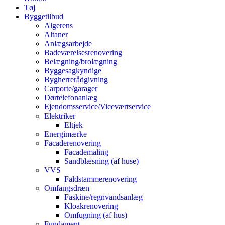
Tøj
Byggetilbud
Algerens
Altaner
Anlægsarbejde
Badeværelsesrenovering
Belægning/brolægning
Byggesagkyndige
Bygherrerådgivning
Carporte/garager
Dørtelefonanlæg
Ejendomsservice/Viceværtservice
Elektriker
Eltjek
Energimærke
Facaderenovering
Facademaling
Sandblæsning (af huse)
VVS
Faldstammerenovering
Omfangsdræn
Faskine/regnvandsanlæg
Kloakrenovering
Omfugning (af hus)
Fundament