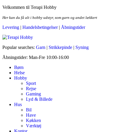
Skip
Velkommen til Terapi Hobby
to
the
Her kan du få alt i hobby udstyr, som garn og andet lækkert
content
Levering
|
Handelsbetingelser
|
Åbningstider
Terapi Hobby
Popular searches:
Garn
|
Strikkepinde
|
Syning
Åbningstider: Man-Fre 10:00-16:00
Børn
Helse
Hobby
Sport
Rejse
Gaming
Lyd & Billede
Hus
Bil
Have
Køkken
Værktøj
Kontor