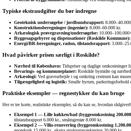
Typiske ekstraudgifter du bør indregne
Geoteknisk undersøgelse / jordbundsrapport:
8.000–40.000 
Konstruktionsberegninger (ingeniør):
8.000–60.000 kr.
Arkæologisk prøvegravning/undersøgelse:
10.000–100.000+ k
Byggesagsgebyrer og dispensationer (Roskilde Kommune):
Energi/BR‑beregninger, radon, tilstandsrapport:
3.000–25.0
Hvad påvirker prisen særligt i Roskilde?
Nærhed til København:
Tidspriser og daglige omkostninger lig
Bevarings- og kommuneplaner:
Roskilde bymidte og nærhed 
Arkæologi:
Ved gravearbejde i og omkring centrum kan museet
Tilgængelighed og logistik:
Smalle byrum, parkeringsforhold og
Praktiske eksempler — regnestykker du kan bruge
Her er tre korte, realistiske eksempler, så du kan se, hvordan rådgiverh
Eksempel 1 — Lille køkken/bad (byggeomkostning 200.000 
tilstandsrapport 6.000 kr., småingeniør 8.000 kr.
Eksempel 2 — Villa‑renovering (byggeomkostning 1.200.000
geoteknik 15.000 kr., ekstra strukturprojektering 20.000 kr.